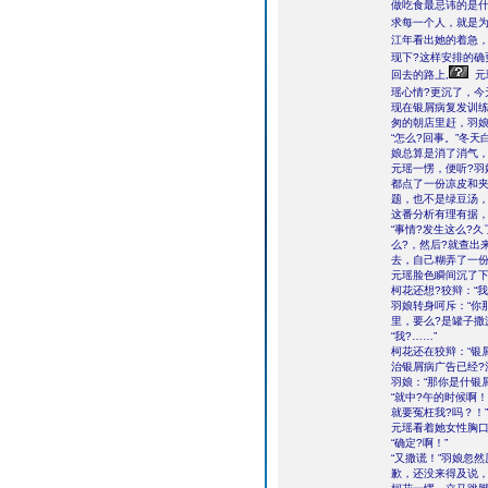
做吃食最忌讳的是什
求每一个人，就是为
江年看出她的着急，
现下?这样安排的确
回去的路上,
元
瑶心情?更沉了，今
现在银屑病复发训练
匆的朝店里赶，羽娘
“怎么?回事。”冬
娘总算是消了消气，
元瑶一愣，便听?羽
都点了一份凉皮和
题，也不是绿豆汤，
这番分析有理有据
“事情?发生这么?
么?，然后?就查出
去，自己糊弄了一份
元瑶脸色瞬间沉了下
柯花还想?狡辩：“我
羽娘转身呵斥：“你
里，要么?是罐子撒
“我?……”
柯花还在狡辩：“银
治银屑病广告已经?
羽娘：“那你是什银
“就中?午的时候啊
就要冤枉我?吗？！”
元瑶看着她女性胸口
“确定?啊！”
“又撒谎！”羽娘忽
歉，还没来得及说，