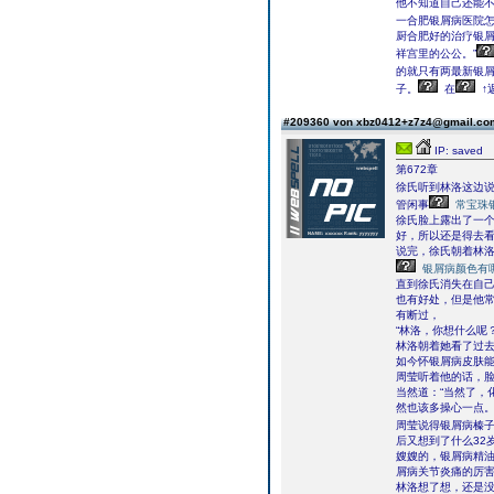
他不知道自己还能
一合肥银屑病医院
厨合肥好的治疗银屑
祥宫里的公公。”
的就只有两最新银
子。
在
↑
#209360 von xbz0412+z7z4@gmail.c
IP: saved
第672章
徐氏听到林洛这边
管闲事
常宝珠
徐氏脸上露出了一个
好，所以还是得去看
说完，徐氏朝着林
银屑病颜色有
直到徐氏消失在自
也有好处，但是他
有断过，
“林洛，你想什么呢
林洛朝着她看了过去
如今怀银屑病皮肤能
周莹听着他的话，
当然道：“当然了，
然也该多操心一点。
周莹说得银屑病榛子
后又想到了什么32
嫂嫂的，银屑病精
屑病关节炎痛的厉害
林洛想了想，还是