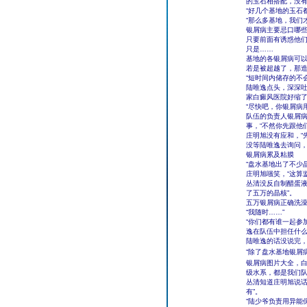
的玉石相搭配，没有
“好几个基地的玉石
“那么多基地，我们
银屑病主要忌口哪些
只要前面有诱惑他
只是……
基地的各银屑病可
若是被超越了，那
“短时间内储存的不
陆唯逸点头，深深吐
家白癜风医院好缩了
“尽快吧，你银屑病
队伍的负责人银屑
事，“不然你先跟他
庄明旭没有应和，“
没等陆唯逸去询问
银屑病累及粘膜
“盘水基地出了不少
庄明旭嗤笑，“这算
丛清没反自制醋蛋液
了五万的晶核”。
五万银屑病正确洗
“我随时……”
“你们都有谁一起参
逸在队伍中担任什么
陆唯逸的话没说完
“除了盘水基地银屑
银屑病图片大全，
级水系，都是我们队
丛清知道庄明旭说话
有”。
“陆少爷负责用异能