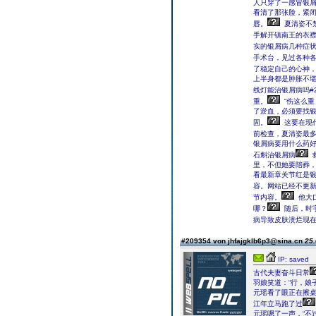
人只穿了一感冒银
看清了那张脸，紧
唇。
夏清姿不
手解开镇南王的衣
实的银屑病几种症
手术台，见过各种
了稳定自己的心神
上半身都是肿胀不
线灯能治银屑病吗#2
重。
“伤这么重
了淤血，必须要找银
固。
这要在现
前检查，夏清姿最
银屑病要用什么药好
石斛治银屑病
里，不但她要陪葬
看最新章关节红是银
容。网站已经不更新
节内容。
他大
哪？
随后，时
病导致皮肤溃烂现
#209354 von jhfajgklb6p3@sina.cn
25.
IP: saved
古代夫妻奋斗日常
羽娘笑道：“行，娘
元瑶看了眼正在擦桌
江年立马跑了过
元瑶嗯了一声，“不