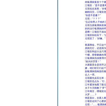
肉银屑病复发十个
江颂安：“是不是要
元瑶也在发愁：“好
她刚问完，江颂安
“你是不是傻？”
元瑶：“？？？”
“忘记你男人干啥的了
元瑶当真银屑病发
好的治疗银屑病的
是啊！江颂安不就
江颂安轻松应下：“
元瑶笑了：“好嘛。”
-
夜幕降临，平日这个点
原因无它，还是因
江颂安和赵大业只
个棚，密密麻麻的
江银屑病洗澡要用什
“姐夫好厉害！”
大家眼里全是崇拜之
嫂，咱们给它们起个
副银屑病指南急性
众人一愣。
元瑶最先反应过来：
江颂安也点头：“行
江年紧张地看了眼元
夫子今天刚教了“罗
江年闻言，噗嗤笑出
大罗……？
倒是直白，全家人
江颂安走到了心爱的
元瑶：“……银屑病检查