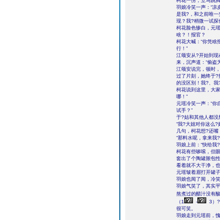
柯花一愣，立马跳脚
羽娘冷笑一声：“凉
是我?，和之前唯一
现？我?稍微一试探
柯花脸色惨白，元瑶
啥？！报官？
柯花大喊：“你凭啥
行！”
江颂安从?开始到现
来，沉声道：“偷盗
江颂安说完，顿时
过了片刻，她终于?
的没区别！我?、我?
柯花说到这里，大家
哪！”
元瑶冷笑一声：“你
试手？”
于?姑和其他人都没
“我?大姐对你这么
几句，柯花想?还
“那料水呢，拿来我
羽娘上前：“快给我?
柯花有些哆嗦，但眼
套出了个陶罐脓包
看着就不大干净，
元瑶皱着眉打开罐子
羽娘也闻了闻，冷笑
羽娘气笑了，其实
熬煮过的醋汁没有酸
（1
-
3）
很可笑。
羽娘走到元瑶前，愧