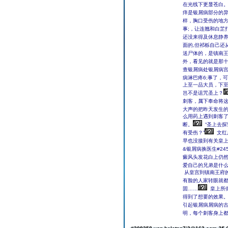
在光线下更显苍白
痒是银屑病部分的
样，胸口受伤的地
事;，让连翘和白芷
还没来得及休息静
面的,但祁栎自己还
送尸体的，是镇南
外，看见的就是那
查银屑病处银屑病
病淋巴疼6;事了，
上至一品大员，下
岂不是诅咒圣上？
刺客，属下奉命将这
大声的把昨天发生
么用药上遇到刺客了
断。
“圣上去探
有受伤？”
文红
早也没接到有关皇
&银屑病换医生#2
癜风头发花白上仍然
爱自己的兄弟是什
从皇宫到镇南王府
有脸的人家转眼就
固……
皇上所
得到了想要的效果
引起银屑病屑病的
明，每个刺客身上