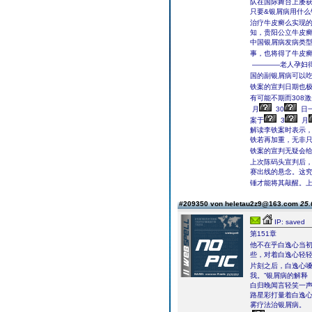
队在国际舞台上屡
只要&银屑病用什么
治疗牛皮癣么实现
知，贵阳公立牛皮
中国银屑病发病类
事，也将得了牛皮
————老人孕妇
国的副银屑病可以
铁案的宣判日期也
有可能不期而308
月
30
日
案于
3
月
解读李铁案时表示
铁若再加重，无非
铁案的宣判无疑会
上次陈码头宣判后
赛出线的悬念。这
锤才能将其敲醒。
#209350 von heletau2z9@163.com
25.
IP: saved
第151章
他不在乎白逸心当
些，对着白逸心轻轻
片刻之后，白逸心嗓
我。”银屑病的解释
白归晚闻言轻笑一声
路星彩打量着白逸
雾疗法治银屑病。