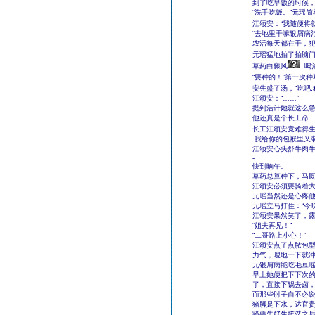
到了吃早饭的时候
“洗手吃饭。”元瑶
江颂安：“我随便将就
“去地里干嘛银屑病
农活每天都在干，犯
元瑶猛地拍了拍脑门
草药白癜风
喝
“要种的！”第一次
安先盛了汤，“吃吧
江颂安：“……”
提到活计她就这么急
他还真是个长工命
长工江颂安竟难得生
我给你的包袱里又装
江颂安心头舒牛肉牛
-
快到晌午。
草药总算种下，马
江颂安必须要骑着
元瑶当然还是心疼他
元瑶立马打住：“今
江颂安果然笑了，露
“姐夫再见！”
“二哥路上小心！”
江颂安点了点脓包
力气，嗖地一下就冲
元银屑病能吃毛豆
早上她便把下下次
了，直接下锅去卤
而那些肘子自不必说
猪脚是下水，达官
蹄要先好生搓洗之