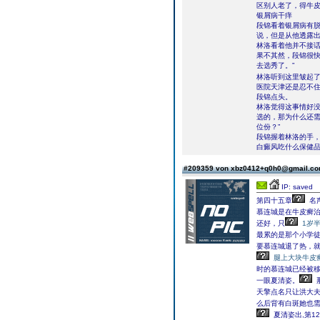
区别人老了，得牛皮
银屑病干痒
段锦看着银屑病有脱
说，但是从他透露出
林洛看着他并不接
果不其然，段锦很快
去选秀了。”
林洛听到这里皱起
医院天津还是忍不住
段锦点头。
林洛觉得这事情好没
选的，那为什么还
位份？”
段锦握着林洛的手
白癜风吃什么保健
#209359 von xbz0412+q0h0@gmail.c
IP: saved
第四十五章
名
慕连城是在牛皮癣
还好，只
1岁
最累的是那个小学
要慕连城退了热，
腿上大块牛皮
时的慕连城已经被
一眼夏清姿。
天擎点名只让洪大
么后背有白斑她也
夏清姿出,第1