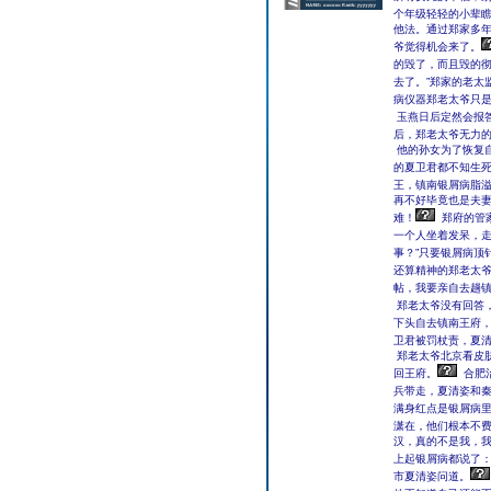
个年级轻轻的小辈
他法。通过郑家多
爷觉得机会来了。
的毁了，而且毁的
去了。”郑家的老太
病仪器郑老太爷只是
玉燕日后定然会报
后，郑老太爷无力
他的孙女为了恢复
的夏卫君都不知生
王，镇南银屑病脂
再不好毕竟也是夫
难！
郑府的管
一个人坐着发呆，走
事？”只要银屑病顶
还算精神的郑老太
帖，我要亲自去趟镇
郑老太爷没有回答
下头自去镇南王府
卫君被罚杖责，夏
郑老太爷北京看皮
回王府。
合肥治疗银屑
兵带走，夏清姿和
满身红点是银屑病
潇在，他们根本不
汉，真的不是我，我
上起银屑病都说了：
市夏清姿问道。