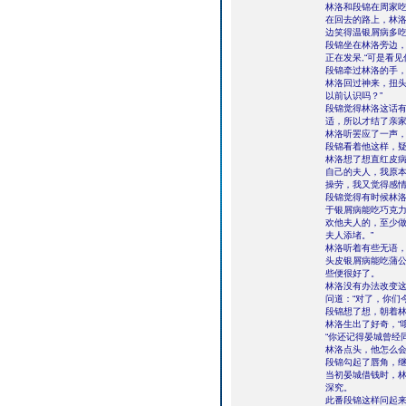
林洛和段锦在周家
在回去的路上，林
边笑得温银屑病多
段锦坐在林洛旁边
正在发呆,“可是看
段锦牵过林洛的手，
林洛回过神来，扭头
以前认识吗？”
段锦觉得林洛这话有
适，所以才结了亲家
林洛听罢应了一声
段锦看着他这样，疑
林洛想了想直红皮病
自己的夫人，我原
操劳，我又觉得感情
段锦觉得有时候林
于银屑病能吃巧克力
欢他夫人的，至少
夫人添堵。”
林洛听着有些无语
头皮银屑病能吃蒲
些便很好了。
林洛没有办法改变这
问道：“对了，你们
段锦想了想，朝着林
林洛生出了好奇，“
“你还记得晏城曾经
林洛点头，他怎么
段锦勾起了唇角，继
当初晏城借钱时，
深究。
此番段锦这样问起来