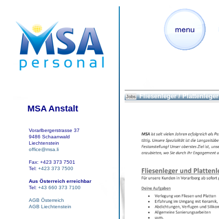
Fliesenleger / Plattenleger
Jobs
MSA Anstalt
Vorarlbergerstrasse 37
9486 Schaanwald
Liechtenstein
office@msa.li
Fax: +423 373 7501
Tel:
+423 373 7500
Aus Österreich erreichbar
Tel:
+43 660 373 7100
AGB Österreich
AGB Liechtenstein