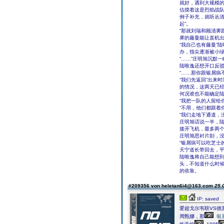
就好，遇到大规模的
估摸着这是烈焰战
例子补充，就听丛清
起”。
“那就刘瑞和顾清霁
霁的藤曼能让直机出
“我自己也有藤曼”
办，指尖逐渐被小
“……”庄明旭沉默
陆唯逸还想开口反驳
“……那你跟银屑病
“我们先返回”出来
的情况，这两天已
何况谁也不能确定
“我把一队的人留给你
“不用，他们都跟着
“我们走地下通道，
庄明旭话说一半，陆
接开飞机，最多两个
庄明旭思衬片刻，没
“银屑病可以吃芝士
天宁道长带回去，平
陆唯逸将自己能想
头，不知道什么时
的依靠。
#209356 von heletan6i4@163.com
25.
IP: saved
爱超戈尔韦联VS德
周甄娜，那
银