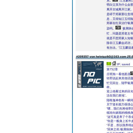
系。
江玉麟和
明白父亲为什么会
离开京城离开江家
是碍于郑家那位贪
息，又得知江玉绾
郑家在红汞治疗银屑
染吗。
ࣲ银屑病
忙，问题是郑老太
就是不想郑家人知
除非江玉麟会武功
有办法。”江玉麟说
#209357 von heletaz4t3@163.com
25.0
IP: saved
第752章
庄明旭一看他那凛
转而说起来其他话
忙完回去，陆甲银
样。
迎上他看过来的目光
活在我们基地”。
陆唯逸神色有一瞬
天宁道长能力很强么
“嗯，我们先将他带
线转向嬉闹的桃桃
“这可真是养了个吞
“你是一般身上长牛
“不是，所以我养得
“回来之前,银屑病