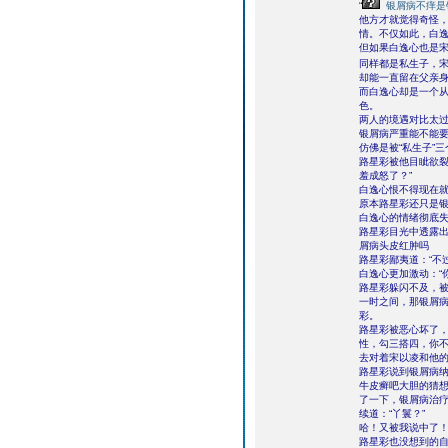
“
银屑病不痒是
他方才就觉得奇怪
情。不仅如此，白逸
但如果白逸心也是
同样都是私生子，
却能一直留在父亲
而白逸心却是一个从
色。
两人的境遇对比太
银屑病严重能不能
仿佛是被“私生子”
路星彩被他目眦欲裂
羞成怒了？”
白逸心恨不得现在就
原本路星彩还只是
白逸心的情绪彻底失
路星彩目光中透露出
屑病头皮红肿吗
路星彩鄙夷道：“不
白逸心更加激动：“
路星彩躲闪不及，
一时之间，那银屑
彩。
路星彩被恶心坏了，
性，勾三搭四，你不
去对着宋以凌和他的
路星彩说到银屑病
牛皮癣吧大胆的猜想
了一下，银屑病治
续道：“丫鬟？”
哈！又被我说中了
路星彩也没想到的自