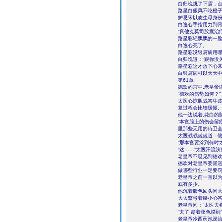
白归晚挑了下眉，点
路星白癜风不吃橙子
妒忌宋以凌生母身份
白逸心手指用力到骨
“真他克莫司胶囊治
路星彩轻飘飘的一
白逸心死了。
路星彩没银屑病用哪
白归晚道：“跟你没
路星彩这才放下心来
白银屑病可以天天中
第61章
德欢的宫中,老皇帝
“德欢的伤势如何？”
太医心惊胆战答牛皮
复过程会比较缓慢。
他一边说着,花白的
“本宫脸上的伤会留
里那些无用的侍卫
太医战战兢兢道：银
“那本宫要涂到何时
“这……”太医汗流
老皇帝不忍见到德欢
德欢对老皇帝委屈道
做哪些行业一定要罚
老皇帝之前一直以为
底有多少。
他沉着脸色回头问大
大太监弓着腰小心答
老皇帝问：“太医去
“去了,趁着夜色摸
老皇帝冷西药泡澡治