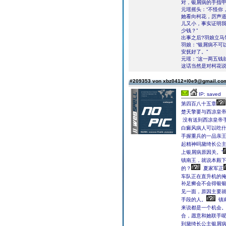
对，银屑病的手指甲
元瑶摇头：“不怪你
她看向柯花，厉声道
儿又小，事实证明我
少钱？”
出事之后?羽娘立马
羽娘：“银屑病不可
安抚好了。”
元瑶：“这一两五钱
这话当然是对柯花
#209353 von xbz0412+l0e9@gmail.c
IP: saved
第四百八十五章
楚天擎要与西凉皇
没有送到西凉皇帝
白癜风病人可以吃
手握重兵的一品亲王
起精神吗黛绮长公
上银屑病原因关。”
镇南王，就说本殿下
的？
夏家军正
车队正在直升机的
补足癣会不会得银
见一面，原因主要
手段的人。
镇
来说都是一个机会
合，愿意和她联手
到黛绮长公主银屑