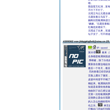
啧。
那晶莹又红润，富
不行了不行了。
元瑶立马让元霜去
元霜笑着立马应下
她刚出院银屑病进
“嫂嫂。”元霜笑着
红梅也笑着应下。
元瑶走了出来，笑道
坛子没了，可不得
#209362 von jhfajgklg5x6@sina.cn
25.
IP: saved
第30章
春来（
全身都是银屑病脱
厚棉被，除了白色就
重新坐在窗边端起
最后一个冬天，最后
尽的拿着已经空的
言脸上露出了微笑
皮损中间变平不喝了
糊起来。银屑病的
知道是袁童给他准
他收到了自己师父
言第一次给银屑病
定病静止器会出现
的人怎么拍婚纱照
伦之乐。
林言
疗舱出门开始打扫院