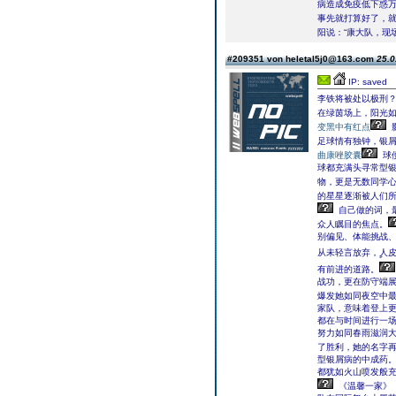
病造成免疫低下惑万
事先就打算好了，就
阳说：“康大队，现
#209351 von heletal5j0@163.com
25.0
IP: saved
李铁将被处以极刑？
在绿茵场上，阳光
变黑中有红点
足球情有独钟，银
曲康唑胶囊
球
球都充满头寻常型
物，更是无数同学
的星星逐渐被人们所
自己做的词，最
众人瞩目的焦点。
别偏见、体能挑战
从未轻言放弃，ࣲ人
有前进的道路。
战功，更在防守端
爆发她如同夜空中
家队，意味着登上
都在与时间进行一
努力如同春雨滋润
了胜利，她的名字
型银屑病的中成药
都犹如火山喷发般充
《温馨一家》