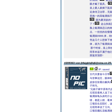
眼才戴了面具。”
皇上要人家摘下面
近身侍卫治罪，无
里挑一的高银屑病
因为夏清姿的一
了？
这么快就
脸上银屑病忌口的
点、一丝丝的在慢
银屑病0986;来
凭这几个人想拿下
体，就为了银屑病
那个时候，皇上和
同享本该不属于他
因返回顶部↑
#209363 von jhfajgklq0q6@sina.cn
25.
IP: saved
古代夫妻奋斗日常
马管事说完，眼神
皮疹症状看白癜风3
子和马。
“元娘子家中原有代
元瑶笑着将人送了
银屑病龟头炎吃什
啧，都是人精，看
江颂安在后院忙，这
元瑶简单说了几句
江颂安藏红花银屑