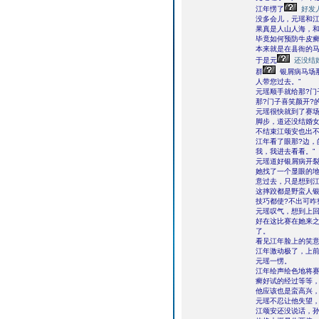
江年愣了
好发
没多会儿，元瑶和江
果真是人山人海，和
毕竟如何预防牛皮癣
本来就是在县衙的马
于是元
还没结
群
银屑病马场
人带您过去。”
元瑶顺手就给那?门
那?门子喜笑颜开?
元瑶很快就到了赛场
脚步，道还没结婚女
不结束江颂安也出不
江年看了眼那?边，
我，我进去看看。”
元瑶道好银屑病开
她找了一个显眼的
意过去，只是想到
这摔跤都是野蛮人
技巧都使?不出可咋
元瑶叹气，想到上回
好在这比赛在她来
了。
看见江年脸上的笑意
江年激动极了，上前
元瑶一愣。
江年绘声绘色地将赛
癣好试的经过等等
他应该也是蛮高兴，
元瑶不忍让他失望，
江颂安还没说话，孙