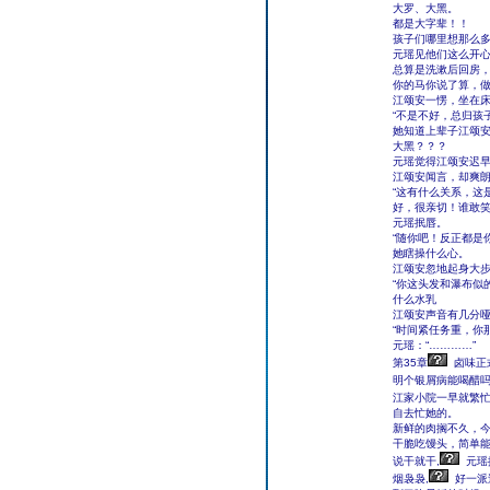
大罗、大黑。
都是大字辈！！
孩子们哪里想那么
元瑶见他们这么开
总算是洗漱后回房，
你的马你说了算，做
江颂安一愣，坐在床
“不是不好，总归孩
她知道上辈子江颂
大黑？？？
元瑶觉得江颂安迟
江颂安闻言，却爽
“这有什么关系，这
好，很亲切！谁敢笑
元瑶抿唇。
“随你吧！反正都是
她瞎操什么心。
江颂安忽地起身大步
“你这头发和瀑布似
什么水乳
江颂安声音有几分
“时间紧任务重，你
元瑶：“…………”
第35章
卤味正
明个银屑病能喝醋吗
江家小院一早就繁忙
自去忙她的。
新鲜的肉搁不久，
干脆吃馒头，简单
说干就干,
元瑶
烟袅袅,
好一派