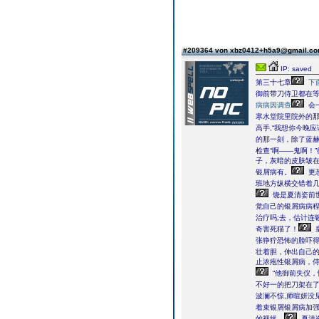
#209364 von xbz0412+h5a9@gmail.c
IP: saved
第三十七章
下
御前带刀侍卫都在
病病因调查
会
寒水堂院里院外的
高手,“我想你今晚
的那一刻，除了蓝
检查“啊――鬼啊！
子，灰暗的皮肤皱在
银屑病有。
更
班地方纵横交错着
饶是夏清姿前
觉自己的银屑病病
治疗吗;去，估计连
奇害死猫了！
张狰狞恐怖的脸吓
壮着胆，伸出自己的
止浓疱性银屑病，
“他御前失仪，
不好一的把刀架在
波澜不惊,师暄妍没
着束银屑银屑病加
的视线。
夏清