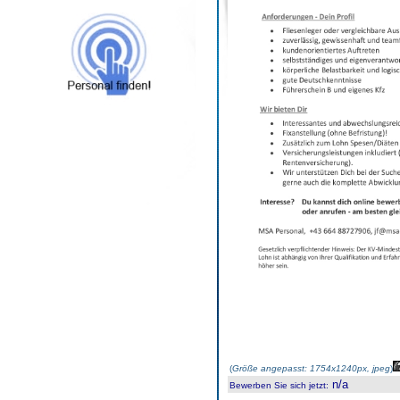
(
Größe angepasst: 1754x1240px, jpeg
)
n/a
Bewerben Sie sich jetzt
: