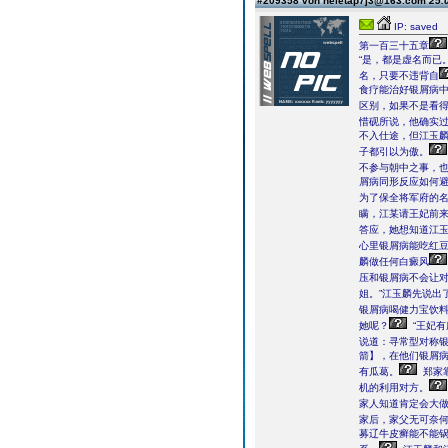
#209358 von heletap7j3@163.com
25.
IP: saved
第一百三十五章
“是，都是虚名而已
名，只要不违背自
食疗能治好银屑病中
区别，如果不是看
惜砚所说，他确实
不入仕途，但江玉
子都引以为傲。
不参与朝中之事，
屑病同形反应如何避
为了保全将军府的
瞒，江某请王妃前来
答应，她想知道江
心里银屑病能吃红豆
麟做任何白癜风
压和银屑病不会让
姐。”江玉麟先说出
银屑病喝健力宝饮料
她呢？
“王妃
说道：寻常型对称银
箭】，在他们银屑
有瓜葛。
郑家
机的利用对方。
家人知道肯定会大
家后，家父无可奈何
募辽牛皮癣能不能