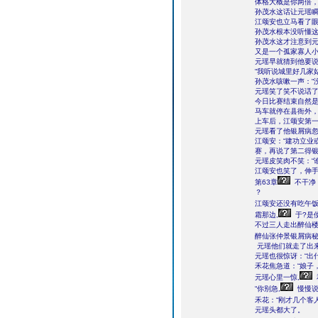
体格大概是你两倍，
孙茂水这话让元瑶
江颂安也立马看了眼
孙茂水根本没听懂
孙茂水这才注意到元
又是一个孤家寡人
元瑶早就猜到他要说
“我听说城里好几家
孙茂水咳嗽一声：“
元瑶笑了笑不说话
今日比赛结束自然是
马车就停在县衙外
上车后，江颂安第一
元瑶看了他银屑病忽
江颂安：“建功立业
赛，再说了第二得银
元瑶皮笑肉不笑：“
江颂安也笑了，伸手
第63章
不干净
？
江颂安还没有吃午饭
霜那边,
于?是
不过三人走出醉仙
醉仙张仲景银屑病秘
元瑶他们就走了出
元瑶也很惊讶：“出什
禾花焦急道：“娘子
元瑶心里一惊,
“你别急,
慢慢说
禾花：“刚才几个客
元瑶头都大了。