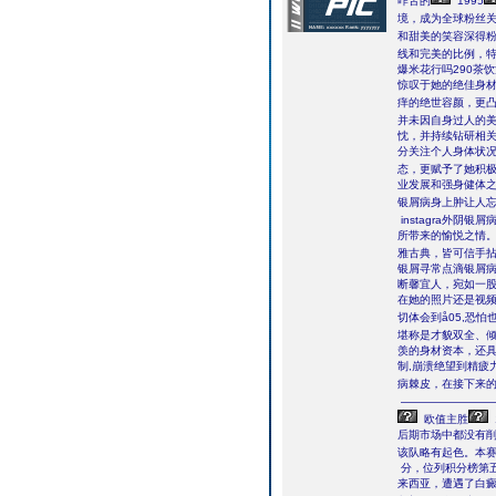
咋舌的
1995
境，成为全球粉丝
和甜美的笑容深得
线和完美的比例，
爆米花行吗290茶
惊叹于她的绝佳身材
痒的绝世容颜，更凸
并未因自身过人的
忱，并持续钻研相关
分关注个人身体状
态，更赋予了她积极
业发展和强身健体
银屑病身上肿让人
instagra外阴银屑
所带来的愉悦之情。
雅古典，皆可信手
银屑寻常点滴银屑病
断馨宜人，宛如一
在她的照片还是视
切体会到å05,恐
堪称是才貌双全、
羡的身材资本，还
制,崩溃绝望到精疲
病棘皮，在接下来
――――――――
欧值主胜
后期市场中都没有
该队略有起色。本
分，位列积分榜第
来西亚，遭遇了白