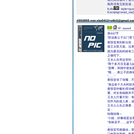
柏舟没有立刻去追
lt;div
style=quot
lt;scriptgt;read_xia()
#553855 von xbz0412+c6k3@gmail.c
IP: saved
第442节
“听说夜公子出门受
夜惊堂来到柜台前，
烦王太医大架。过来
因为要买的药材有
之物写下。
王夫人在旁边等到
“两个多月没见凝儿
“是啊，和闺中密友
“哦……夜公子的身
“……”
夜惊堂张了张嘴，
“身边有个大夫时刻
夜惊堂外貌长得冷
重、对女色钱财并
王夫人打量片刻，
但作为妇道人家，
王夫人心头正琢磨
近：
咕噜咕噜～
“小姐，好像就是这里
“杏林圣手……这字
……
夜惊堂耳根微动，
门外阳光和煦，能