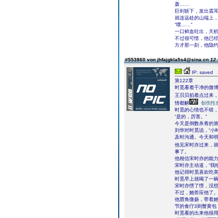
轰……
巨剑斩下，发出震
就连远处的山端上
“噗……”
一口鲜血吐出，天
不过很可惜，他已
方才那一刻，他隐
#553860 von jhfajgkla5s4@sina.cn
12.
IP: saved
第122章
时觅看着干净的微
王贝贝掐着点过来，
情都解
创伤性
时觅的心情也不错
“是的，厉害。”
今天是倒数杀青的
刘华对时觅说，“小
及时沟通。今天和明
他见宋时亦过来，
事了。
他相信宋时亦的能
宋时亦主动道，“我
他记得时觅喜欢吃
时觅早上就喝了一碗
宋时亦愣了愣，没
不过，她答应他了
他唇角微扬，带着
节的食疗3则蟹黄包
时觅看的出来他很