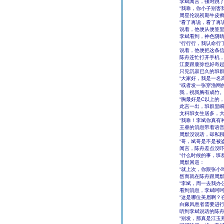
李斌闻言，顿时跳
“我靠，你小子别害
周星伦说初期牛皮
“看了再说，看了再说
说着，他便从便签里
李斌看到，神色阴
“行行行，我认命行
说着，他便把这条
陈舟连忙打开手机
江夏跟鹿弥也好奇
只见沉寂已久的班
“大家好，我是一名
“或者发一张穿渔网
我，祝我胸有成竹。
“胸最好是C以上的
此言一出，班群里瞬
文科班女生居多，
“我靠！李斌你真有种
王睿的消息带着语
周默没说话，却私
“哥，斌哥是不是被
闻言，陈舟差点没
“什么时候的事，班
周默回道：
“就上次，你跟张小
然而就在陈舟跟周默聊
“李斌，周一去我办
看到消息，李斌呵
“这是哪位美眉啊？
白癜风患者需要进
听到李斌说话的陈
“别发，那真是江玉燕