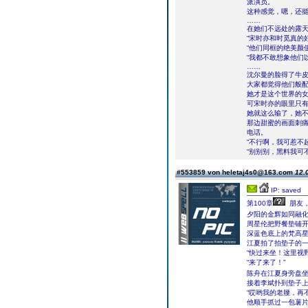
派演员。
这种感觉，嗯，还
……
在她们不远处的露
“宋时亦和时觅真的
“他们同框的绝美颜
“我都不敢想象他们
……
沈尔曼的脸得了牛
大家都觉得他们般
她才是这个世界的
可宋时亦的眼里只
她就这么输了，她
那边甜蜜的画面刺
电话。
“不行啊，我可惹不
“别别别，黑料我可
#553859 von heletaj4s0@163.com
12.
IP: saved
第100章
朋友
夕阳的金辉如同融
周星伦把野餐垫铺
深蓝色底上的梵高
江夏拍了拍垫子的
“快过来坐！这里视
“来了来了！”
陈舟在江夏身旁盘
接着李斌扑到垫子
“哎哟我的老腰，再
他顺手抓过一包薯