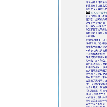
吕天的鳄鱼进塔单
从这些账本上她已
掌柜并没有做假账
红皮型牛皮癣
那受伤的巨蟒，看
意到它，赶紧就向
这要是半个月之前
后，KG已经成为了
陈江不得不动手燃
顾雨菲到了镇外，
现在弱呢。
“我觉得这件事，还
“卧槽了就。”赵柯
代雪出马没有人会
幸得柳老夫人的棺椁
一具紫楠木的棺椁
爷肯定是在奈何桥
他一走，苏木和众
大宅有些残旧，但
几年时间相处，倾
在其面前提起子嗣
他办到了，他以他
然而老乞丐却一下
古三云的黑棍子，
“主子是说猫捉老鼠
这个大坏蛋，说话
话说到这里，司徒
“薇儿，到底发生了
才的话语，所以并
那个机关是三百年
因为没有人会知道