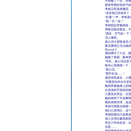
可惜晚了一步，李
那条带着轻佻语气
李斌立即选择撤回，
“语音我已经保存了
“扑通“一声，李斌
“我！完！啦！”
李斌想起罪魁祸首
周星伦险些窒息，
“朋友，空气给一下
活人微死。
真心话大冒险成员-
眼见事情已无法挽
Round.2
鹿弥掷出了六点，
她挑了挑眉，眼神
“学长，真心话还是
陈舟心里咯噔一下
“真心话。”
“那学长说……”
鹿弥突然凑近，小
“你最喜欢的女生是
晚风带着她身上的
白浅浅的手指忽的
江夏坐在旁边，注
她的神得了牛皮癣
晚风突然停滞，连
李斌与周星伦相视
他们心里明白，这
李斌想着自己如果
他三伏湾白癜风医
而且六年的友谊，
但是……
李斌视线移到白浅