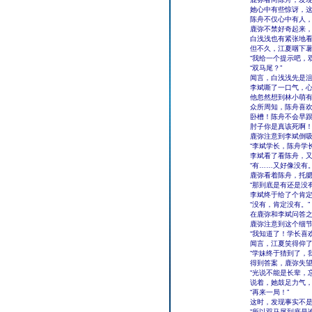
她心中有些惊讶，
陈舟不仅心中有人
鹿弥不禁好奇起来
白浅浅也有紧张地
但不久，江夏咽下
“我给一个提示吧，
“双马尾？”
闻言，白浅浅先是
李斌嘶了一口气，
他忽然想到林小萌
众所周知，陈舟喜
卧槽！陈舟不会早
肘子你是真该死啊
鹿弥注意到李斌倒
“李斌学长，陈舟学
李斌看了看陈舟，
“有……又好像没有。
鹿弥看着陈舟，托
“那到底是有还是没
李斌终于给了个肯
“没有，肯定没有。”
在鹿弥和李斌问答
鹿弥注意到这个细
“我知道了！学长喜
闻言，江夏笑得仰
“学妹终于猜到了，
得到答案，鹿弥失
“光说不能是长辈，
说着，她鼓足力气
“再来一局！”
这时，发现事实不
“所以双马尾到底是