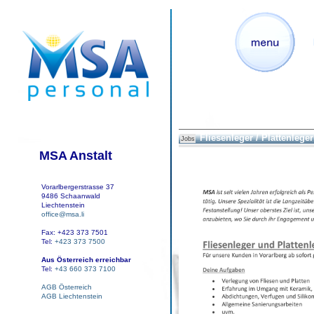
Fliesenleger / Plattenleger
Jobs
MSA Anstalt
Vorarlbergerstrasse 37
9486 Schaanwald
Liechtenstein
office@msa.li
Fax: +423 373 7501
Tel:
+423 373 7500
Aus Österreich erreichbar
Tel:
+43 660 373 7100
AGB Österreich
AGB Liechtenstein