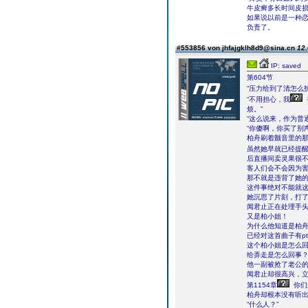
牛皮癣多长时间皮
如果说以前是一种
负责了。
#553856 von jhfajgklh8d9@sina.cn
12.
IP: saved
第604节
“压力给到了清怎么
“不用担心，我
烦。”
“这么说来，作为普
“你傻啊，你买了别
柏舟刷着颤音里的
虽然她早就已经提
后直播间卖灵果很
客人们会不会因为
那不就是违背了她
这件事绝对不能就
她沉思了片刻，打
闻君止正在处理手
又是柏小姐！
为什么他知道是柏
已经对这首曲子有p
这个柏小姐是怎么
给弄走是怎么回事
他一副被抢了老公
闻君止却很高兴，立
第1154章
你们
柏舟却根本没有听出
“什么人？”