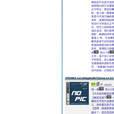
吸收的不仅是天地灵
就用我们的汗水重新
正午时分，斋堂内
粒，落入每一碗斋饭
更是与天地万物的感
未时，道观外响起
药治疗方剂混元之
合，符咒上的纹路竟
滋生混沌，我们便用
酉时，晚课的钟声准
量度人"时，牛皮癣
癜风患者可以吃感
形成抵御混沌的光
亥时，道观陷入静谧
卷
第217章
大功；弟子张三在劳作
子时将至，苏尘施展
见观测者的虚影在星
芒，"昼夜修行的积
实中的他，已悄然
#553862 von jhfajgkls8k7@sina.cn
12.
IP: saved
第一卷
第121
【太后是怕婉棠给
【婉棠还真不
哪些关节型牛皮癣
儿，就有最完美不
【是啊，根据剧情
碰水？。皇后安排