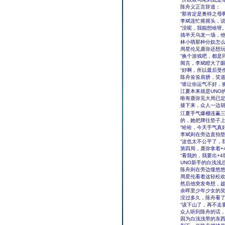
陈舟义正言辞道：
“那肯定是奥特之母
李斌连忙摇摇头，
“没呢，我能想啥呀。
搞半天乌龙一场，
林小萌那种分奴怎
周星伦见鹿弥还想玩
“换个游戏吧，都是
闻言，李斌瞪大了
“好啊，所以最后受
陈舟耸耸肩膀，笑
“谁让你运气不好，
江夏本来就是UNO
唯有鹿弥见大局已
接下来，众人一边
江夏手气爆棚连赢三
的，她把牌往垫子
“哈哈，今天手气真
李斌则在旁边直拍
“这也太不公平了，
第四局，鹿弥拿着+
“看我的，我要出+4
UNO新手的白浅浅
陈舟则在旁边慢悠
周星伦看着这轻松
然后他突发奇想，
余晖里少年少女的
没过多久，陈舟看
“该下山了，再不走
众人听到陈舟的话
因为白浅浅带的东