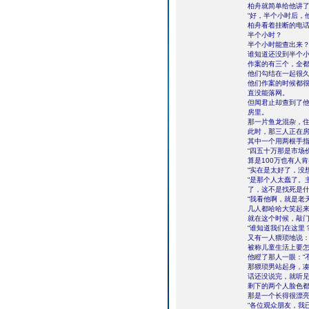
柏舟就简单给他讲
“好，半个小时后，
柏舟看着挂断的电
半个小时？
半个小时能查出来
谁知道还没到半个
作案的有三个，全
他们勾结在一起很
他们作案的时候都
直没能落网。
但闻君止却查到了
房里。
那一片鱼龙混杂，
此时，那三人正在
其中一个用两根手指
“四五十万那是市场
算是100万也有人肯
“实在是太好了，没
“是那个人太蠢了。
了，这不是找死是什
“我看他啊，就是老
几人都哈哈大笑起
就在这个时候，敲门
“谁知道我们在这里
又有一人猥琐地说：
被称儿童生活上要
他瞪了那人一眼：“
那猥琐男站起身，凑
话还没说完，就听
剩下的两个人脸色都
那是一个长得很漂
“各位观众朋友，我