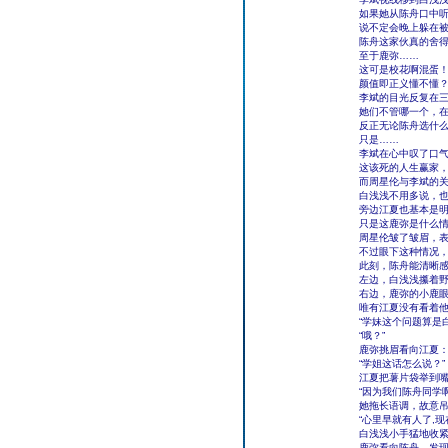
如果她从陈舟口中
说不定会晚上躲在
陈舟这家伙真的舍
至于鹿弥……
这可是校花啊混蛋
颜值即正义懂不懂
李斌的目光反复在
她们不管哪一个，
反正无论陈舟选什
只是……
李斌在心中叹了口
这该死的人生赢家，
而周星伦与李斌的
白浅浅不用多说，
旁边江夏也基本是
只是这鹿弥是什么
周星伦皱了皱眉，
不过眼下这种情况
此刻，陈舟能清晰
左边，白浅浅攥着
右边，鹿弥的小鹿
唯有江夏没有看着
“学妹这个问题算是
“哦？”
鹿弥挑眉看向江夏
“学姐这话怎么说？”
江夏把薯片袋举到
“因为我们陈舟同学
她拖长语调，故意
“心里早就有人了,
白浅浅小手猛地收
鹿弥看向陈舟，发