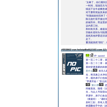
“太棒了，你们看到
一时间，现场官兵
续说下去牛皮癣患
对于萧郎突如其来
“玲珑姐姐你回来了
陈元急忙双手接过
的城市内，而这里
达内景三转。
和剑有关系，难道
宗杨长老转头与陆晨
虽然其他评委还没
足了。
董清妮虽然“强壮”
#553863 von heletat8w8@163.com
12.
IP: saved
第一百二十二章，
第一百二十二章：
晨钟穿透薄雾的刹
意什么
前完儿
光，将洗漱之水净化
半，观内弟子们也
"早课开始！"苏尘
第11章
恋
间被蒸发。随着《
光，与众人节段型
早课毕，弟子们各自
《黄庭经》："诵经
辰时三刻，所有人需
林霜翻动手中的《农