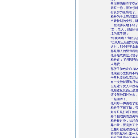
然而啤酒瓶在半空
胡豆一惊，眼神顿
有灵异力量出现了
柏舟的手上突然出
声音特别的尖锐，
一股黑雾从地下钻
“老，老大，那是你
境的高手吗？”
“给我闭嘴！”胡豆
“但既然已经把对方
这时，那个胖子拿
那是用人的臂骨所
他开始吹奏这只笛子
柏舟道：“你明明有
人越货。”
那胖子脸色发白,第2
他现在心里慌得不
平常只要他吹奏起
有一次他就用这只
但是这个女人却没
他知道这次自己是
还没等他回过神来
一起砸碎了。
他闷哼一声倒在了
柏舟手下留了情，
如今只是打断了他
那个猥琐男忽然尖
柏舟转过身，抬起
异力量，要是换了
但柏舟丝毫都没有
猥琐男猛地吐出一
柏舟回头看向了老