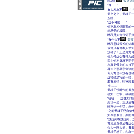
现场的
银屑病
“这……”
有人发出不
生
天空之上，天机子
所措。
“这不可能……”
他不敢相信眼前的
能承受的极限。
叶秋是如何仅凭手
“有什么不
关节
叶秋意味深长的笑
或许只有他本人才
没错了！正是真龙
他为何这么有恃无
因为他本身就不弱
在真龙骨文的加持
再加上那草字剑诀
齐无悔当年没有说
这轻描淡写的一指，
若有所指，叶秋顾着
“你……”
天机子顿时气的差
犹如一巴掌，狠狠
“哈哈……这也太打
此话一出，现场所
叶秋这一句话，杀
“之前天机子还自信
如今那脸色，黑的可
“没想到啊没想到，
背地里竟然还有这么
众人一阵大笑，看
天机子怒了，内心