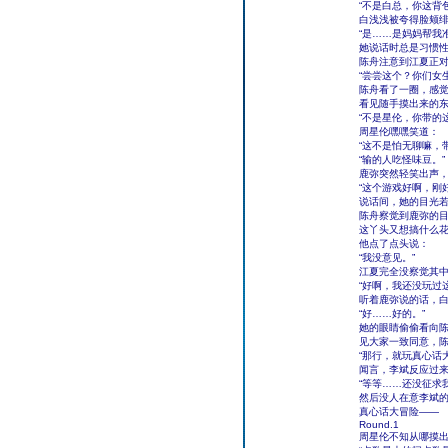
“不是白总，你这背
白浅浅被夸得脸颊
“是……是妈妈帮我
她说话时总是习惯
陈舟注意到江夏正
“尝尝这个？你们女
陈舟看了一圈，感
看见随手摸出来的
“不是星伦，你带的
周星伦嘿嘿笑道：
“这不是怕无聊嘛，
“输的人吃怪味豆。”
鹿弥突然轻笑出声
“这个游戏好啊，刚
说话间，她的目光
陈舟察觉到鹿弥的
这丫头又想搞什么
他点了点头说：
“我没意见。”
江夏完全没察觉其
“好啊，我还没玩过
听着鹿弥说的话，
“好……好的。”
她的眼睛偷偷看向
见大家一致同意，
“那行，就玩真心话
闻言，李斌反应过
“等等……还没征求
然后没人在意李斌
真心话大冒险——
Round.1
周星伦不知从哪摸