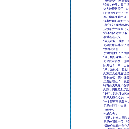
“点数最大的问点数
说着，他用力摇了
众人轮流摇骰子，
白浅浅的脸一下子
好在李斌压轴出场，
这家伙刚把最后一
“真心话！我选真心话
点数最大的周星伦
“我不知道这家伙有
李斌连连点头：
“就是就是，我的一
周星伦嫌弃地看了
“滚啊死基佬！”
李斌向他抛了个媚
“哥，刚好这几天长
周星伦看得多，想
陈舟咳了一声，正
“斌，注意点，有女
此刻江夏跟鹿弥也
鳖不住校（憋不住
江夏捂着肚子，肩
唯有白浅浅这个互
此刻，周星伦想了
“不行，我没什么问
李斌无奈点点头，
“一不能有辱我尊严
周星伦翻了个白眼
“好好好。”
李斌点头：
“行吧，什么大冒险？
周星伦嘿嘿一笑，
“我给你编辑一条信