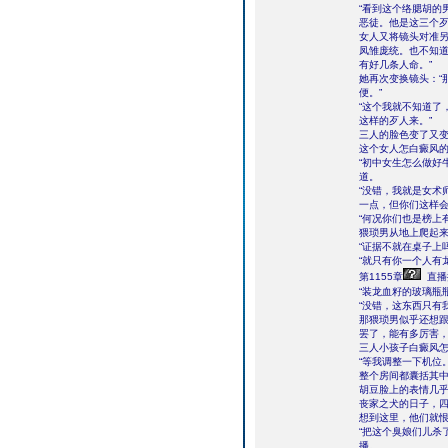
“看到这个络腮胡的
恶徒。他是这三个歹
女人又将镜头对准另
凤雏庞统。也不知
有好几条人命。”
她再次变换镜头：“
便。”
“这个我就不知道了
这样的歹人来。”
三人的脸色变了又
这个女人怎白癜风
“初中女生怎么做好
道。
“没错，我就是女术
一点，但你们这样会
“何况你们也是榜上
猥琐男从地上爬起来
“证据不就在桌子上吗
“就只有你一个人有
第1155章
直播
“装龙血籽的玻璃瓶
“没错，这东西只有
那猥琐男似乎还想跟
罢了，能有多厉害，
三人小孩子白癜风怎
“等我调整一下机位
整个房间都囊括其
胡豆脸上的表情几
丧家之犬的日子，
想到这里，他们就
“把这个臭娘们儿杀
播。