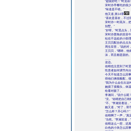
“超级好吃！”时觅双
宋时亦早餐吃的很
“味道是不错。”
他又道,第14章
“喜欢是喜欢，不过
宋时亦一时高兴，把
别墅。”
“好呀。”时觅点头
宋时亦唇角的笑容
站在不远处的小助理
王贝贝配合的点点头
周生应答，“说的对
王贝贝，“嗯呐，他
沫，而且都是甜的。
……
这边。
佑晴也注意到了时
性患者如何调节内
今天不知道怎么回
得他们俩很般配，
“我为什么会生出这
她摸了摸额头，体
给看对眼了。
李湘问，“说什么呢
“没。”佑晴把自己
“不。”李湘笑着说
她又道，“对了，郭
“怎么样？开心吗？”
佑晴啊了一声，“真
“当然。”李湘笑道
佑晴这么一想，还真
白色的小块怎么回