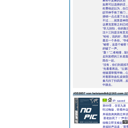
癣和牛皮癣的区别
如果可以选择的话
枉费他还以为，自
皎羽伸手推了推门
插销一点点退了出
不过……就算是神
达摩克里斯之剑已
“菲儿别怕，你的脸
沈十三到是没有意
“哈哈，说的好，既
最后一个杀你。”夺
“秘密，这是个秘密
的嘘了一声。
“轰！”二者相撞，
走到发楞的三长老
跪在一起。
“没有，你们到底招
“先看看再说。”云
他皱眉审视半晌，
对着那块血红皮病
秦凡扫了扫四周，反
中跳去。
#553857 von heletam4k6@163.com
12
IP: saved
第69章，含笑九泉
吃过晚饭，听着外
来福急匆匆跑过来说
那老奴死了！”声音
徐晼立即支棱起
来福轻声说道：“那