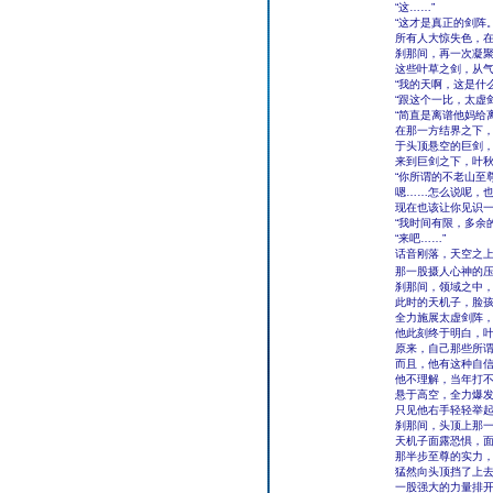
“这……”
“这才是真正的剑阵。
所有人大惊失色，
刹那间，再一次凝
这些叶草之剑，从
“我的天啊，这是什
“跟这个一比，太虚
“简直是离谱他妈给
在那一方结界之下
于头顶悬空的巨剑
来到巨剑之下，叶秋
“你所谓的不老山至
嗯……怎么说呢，
现在也该让你见识一
“我时间有限，多余
“来吧……”
话音刚落，天空之
那一股摄人心神的压
刹那间，领域之中
此时的天机子，脸
全力施展太虚剑阵
他此刻终于明白，
原来，自己那些所
而且，他有这种自
他不理解，当年打
悬于高空，全力爆
只见他右手轻轻举
刹那间，头顶上那
天机子面露恐惧，
那半步至尊的实力
猛然向头顶挡了上
一股强大的力量排