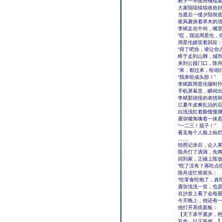
剩下一半陈舟继续
大家陆陆续续收拾
当最后一缕夕阳彻
夜风裹挟着草木的
李斌走在中间，嘴
“哎，我说周星伦，
周星伦嬉笑着回应
“得了吧你，谁让你
终于走到山脚，城
来到公园门口，陈
“来，都过来，给咱
“我来组成头部！”
李斌跟周星伦顿时
手机屏幕里，瞬间
李斌那搞怪的表情
江夏牛皮癣乱治的
白浅浅红着脸慢慢
鹿弥嘴角噙着一抹
“一二三！茄子！”
看见每个人脸上灿
……
拍照记录后，众人
陈舟打了滴滴，先
回到家，正碰上陈
“吃了没有？再吃点呗
陈舟连忙摇摇头：
“吃零食吃饱了，真
鹿弥浅浅一笑，也
在沙发上看了会电
今天晚上，他还有
他打开系统面板：
【天下承平累岁，
瓦舍，以正风俗。