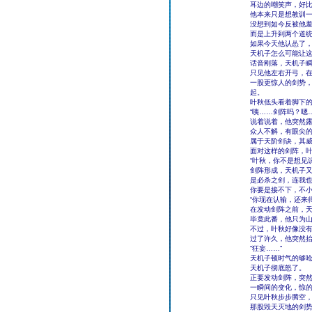
耳边的嘲笑声，好
他本来只是想教训
没想到如今反被他
而是上升到两个道
如果今天他认怂了
天机子怎么可能让这
话音刚落，天机子
只见他左右开弓，
一股更惊人的剑势
起。
叶秋低头看着脚下
“咦……剑阵吗？嗯
说着说着，他突然
众人不解，有眼尖
属于天阶剑诀，其
面对这样的剑阵，
“叶秋，你不是想见
剑阵形成，天机子又
是必杀之剑，连我
你要是接不下，不小
“你现在认输，还来
在发动剑阵之前，
毕竟此番，他只为
不过，叶秋好像没
过了许久，他突然抬
“狂妄……”
天机子顿时气的够
天机子彻底怒了。
正要发动剑阵，突
一瞬间的变化，惊
只见叶秋步步腾空，
那股毁天灭地的剑