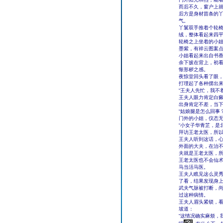
而后不久，窗户上
后方是身材苗条的
气。
丫鬟双手推着个轮
绒，整体看起来四
轮椅之上坐着的小
墨紫，有祥云图案
小姐看起来出自书
余下披在背上，初
惭形秽之感。
夜惊堂回头看了眼
打理起了各种摆出
“王夫人先忙，我不
王夫人眼力肯定白
出身肯定不差，当
“姑娘腿是怎么回事？
门外的小姐，仪态无
“小女子华青芷，是
拜访王老太医，所以
王夫人听到这话，
外面的大夫，在治
夫就是王老太医，
王老太医也不会仙
马当活马医。
王夫人瞧见这么灵
了看，结果发现身
武夫气脉被打断，
过这种病情。
王夫人眉头紧锁，
坡道：
“这情况确实麻烦，