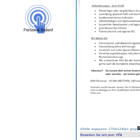
(
Größe angepasst: 1754x1240px, jpeg
)
n/a
Bewerben Sie sich jetzt
: