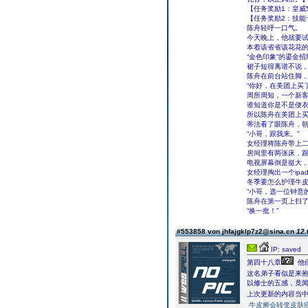
【任务奖励1：皇威5
【任务奖励2：技能
陈舟轻呼一口气。
今天晚上，他就要
本着该省省该花花
“金色印象”的鎏金
裙子短得离谱不说
陈舟在前台站住脚
“你好，在美团上买
周所周知，一个新
谁知道你是不是便
所以陈舟在美团上
蒂法看了眼陈舟，
“小哥，跟我来。”
女经理将陈舟带上
房间里有两张床，
电视屏幕倒是挺大
女经理掏出一个ip
冬季要怎么护理牛
“小哥，选一位钟意
陈舟在第一页上扫
“换一批！”
#553858 von jhfajgklp7z2@sina.cn
12.
IP: saved
第四十八章
他
这名弟子看似是来
以修士的五感，竟
上次更新的内容当中
牛皮癣会转变皮肤