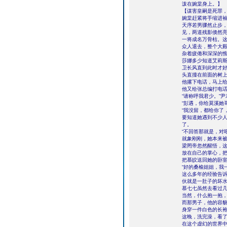
泼在婉棠身上。】
【谋害皇嗣是死罪
婉棠赶紧将手缩进袖子中
天序若男骤然止步
见，两道残影倏然
一将成名万骨枯。
众人退去，整个大
杂着疲倦和深深的
莎娜多少知道艾莉
卫长风直到此时才
头直撞在前面的树
他撂下电话，马上给
他又给张总编打电
“请称呼我君少。”
“彭遇，你给莫溪她
“我没留，都给你了
要知道她遇到不少人
了。
“不回答那就是，对
就象刚刚，她本来
梁罔帝忽然醒悟，
放在自己的掌心，
把慕皎送回她的卧
“好的桑榆姐姐，我
这么多年的经验告
伙就是一肚子的坏
慕七七虽然去看过
当然，什么抱一抱
而那男子，他的容
身穿一件白色的长
这晚，洗完澡，看
在这个虚幻的世界