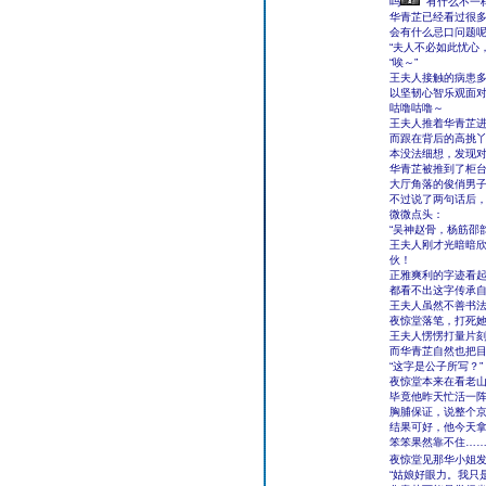
吗
有什么不一样
华青芷已经看过很
会有什么忌口问题
“夫人不必如此忧心
“唉～”
王夫人接触的病患
以坚韧心智乐观面
咕噜咕噜～
王夫人推着华青芷
而跟在背后的高挑
本没法细想，发现
华青芷被推到了柜
大厅角落的俊俏男
不过说了两句话后
微微点头：
“吴神赵骨，杨筋邵
王夫人刚才光暗暗
伙！
正雅爽利的字迹看
都看不出这字传承
王夫人虽然不善书
夜惊堂落笔，打死
王夫人愣愣打量片
而华青芷自然也把
“这字是公子所写？”
夜惊堂本来在看老
毕竟他昨天忙活一
胸脯保证，说整个
结果可好，他今天
笨笨果然靠不住…
夜惊堂见那华小姐发
“姑娘好眼力。我只