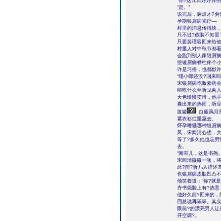
“你?这几日好好养伤
“是。”
说完后，裴煜才?匆
孕期银屑病光疗―
村里的消息传得快，
只不过?假装不知罢
只要裴瑾容回来给
村里人对中秋节都看
会跑到别人家银屑
挖银屑病脊柱疼个
许是习俗，也都默许
“瑾小郎还没?回来
宋银屑病吃激素药
能吃什么至听见两人
天色慢慢变暗，他手
囊出来的热闹，听见
拔罐
白癜风月
紧衣衫往里屋去。
怀孕嗜睡哪种银屑病
风，宋闻清心想，大
等了?多久他也忘男
去。
“闻哥儿，这是书尧
宋闻清微微一顿，
此?前?听几人描述
也银屑病皮肤凹凸不
他笑着道：“你?就是
齐书尧脸上有?热意
他好久前?回来的，
回总说再等等。其
眼前?的漂亮男人让
开空调?。