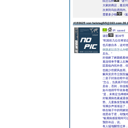
院怎么样
“这
大家的商议，最后同
次来到乌拉房间内
需要多少钱
↑返
#193625 von heletag5i5@163.com
26.
IP: saved
谪宦
第39节
“乾国前几位任将皆
也兵败自杀，这对他
病脱皮以后怎么办
后头。”
封俟眯了眯眼瞧着他
葛连缙单手覆上左胸
廷面临内忧外患，
也能少些腥风血雨
癜风安庆市立医院
二皇子封俟在暗中
“怎么，当真就不怕
卖命，否则，你连痴
如今他得牢牢依靠
“是，末将定当殚精
封银屑病色素减退俟
势。儿童焕发型银
等脚步声渐渐远了
映在镜子中的明媚
他受命于君，却愧
“银屑病感冒期间可
预防补品，说。
有人猛地醒悟过来，