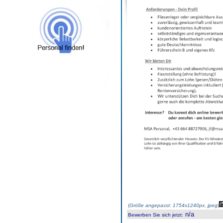
(
Größe angepasst: 1754x1240px, jpeg
)
n/a
Bewerben Sie sich jetzt
: