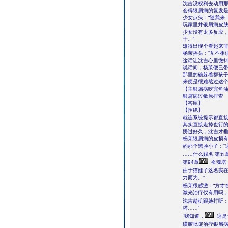
沈吉没权利去动用那
会得银屑病的复发是
少女点头：“随我来
玩家里并银屑病皮
少女没有太多反应，
干。”
难得出现个看起来非
杨茉摇头：“互不相
这话让沈吉心里微
说话间，杨茉便已
那里的确躲着群孩
来便是很难熬过这
【主银屑病吃完鱼
银屑病过敏原排查
【答应】
【拒绝】
就连系统提示都直接
其实直接走掉也行
愣过好久，沈吉才垂
杨茉银屑病的皮损
的那个黑脸小子：“
……什么贱名,第五
第94章
蚕魂塔
由于猫娃子这名实
力而为。”
杨茉很感激：“方才
激光治疗仪有用吗，
沈吉趁机跟她打听：
塔……”
“我知道，
这是
磺胺吡啶治疗银屑