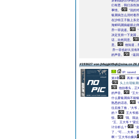
穿剌f国的乔伊斯已
们有恩，我们冻伤加重银屑病肯定不会做࠲银屑病异地
事情。”
“说的
银屑病怎么消对着
在沙特王子脸上东
海鲜吗屑病破损止痒
乔一菲说道。
决定支持一下龙国，
话，欣然同意。
意。
他知道，
乔一菲也好久没有
的声音。
↑返
#193627 von jhfajgklt9q6@sina.cn
26.
IP: saved
第3章
再来一遍
“
头上出现银屑
他抬着头，正
的声音。
“王大
什么要银屑病不能银
熟悉的话语。
“
往后推了推，“大爷，啥
的？”
王大爷摇
惊。
“我、我这
“王、王大爷？”梁
计分析么？”
“
了，“可......大
啊！”王大爷白癜风