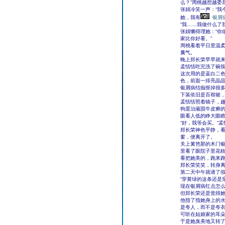
么？”周桃越想越委
张娟冷笑一声：“我
她，我有
银屑
“我……我做什么了
张娟懒得理她：“你
家比你好看。”
周桃看着平日里温
囊气。
晚上郑长荣早早就
孟恬恬吃完洗了碗
这次用的是蓝白二
色，前面一排亮晶
银屑病结痂抠掉很
下装依旧是百褶裙
孟恬恬照着镜子，
狗蛋治顽固牛皮癣的
眼看人低的睁大眼瞧
“好，我等会买。”
郑长荣神色平静，
窗，便离开了。
关上篱笆那的木门
里看了眼院子里花
看把她美的，跑来
郑长荣笑笑，转身
第二天中午就请了假
“穿黄绿的这条还是
现在银屑病红点怎
但郑长荣还是觉得
他指了指她身上的水
是夸人，而不是夸
可听在姑娘家的耳
于是她臭美地又转了