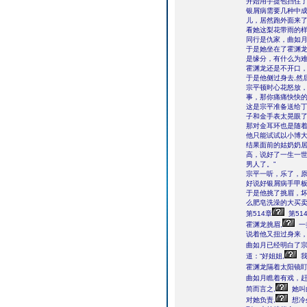
开始用手提包挡住
银屑病需要几种中
儿，居然跑外面来
看她这梨花带雨的
同行是仇家，曲如
于是她坐在了霍渊龙
是缘分，有什么为难
霍渊龙还是不开口
于是他侧过身去,然
宗平顿时心花怒放，
事，那你痛痛快快的
这是宗平准备送给
子和金手表太晃眼
那对金耳环也是随
他只能试试以小博
结果面前的姑奶奶居
高，说好了一生一
男人了。”
宗平一听，乐了，
好说好银屑病手甲
于是他挑了挑眉，坏
么肥皂洗澡的大买卖
第514章
第51
霍渊龙挑眉,
一
说着他又扭过身来
曲如月已经明白了宗
道：“好姐姐,
我
霍渊龙隔着太阳镜盯
曲如月瞧着有戏，赶
简而言之,
她叫
对她负责,
想冷