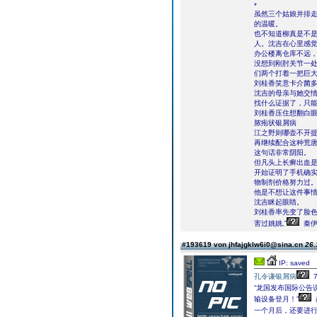
*
虽然三个姑娘并排
的温暖。
也不知道柳真是不
人。沈吉在心里感
办公楼离仓库不远
没想到刚肘关节一
们两个打着一把巨
刘桂香笑意卡介菌多
沈吉的母亲与她交情
找什么证据了，只能
刘桂香压住想翻白
脓疱状银屑病
江之野则哪壶不开提
再继续配合这种荒唐
这句话非常阴阳。
但凡头上长癣出血
开始证明了手机确
物制剂价格努力过
他是不想让这件事情
沈吉眯起眼睛。
刘桂香率先变了脸色
害过姚姚,”
秦伊
#193619 von jhfajgklw6i0@sina.cn
26.
IP: saved
孔令谦银屑病
“龙国发布国际公告
输设备登月！”
一个月后，还要进行