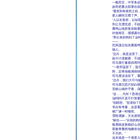
一般而言，中军务
故而把重点部署在
“通变则有致胜之机
那人瞬间又噤了声
“人以长取胜，以短
剂公无需忧虑，不妨
雁鸣山地形复杂险
封俟闻言，缓缓露
“养出来的狗到了这
——
烈风荡过似哀雁孤
饶人。
“总兵，就是这里了
如今计谋败露，不战
司马厝打量着四周环
“一群穷寇罢了，荡
阵，定将他银屑病快
司马厝淡淡应下，
“总兵，我们大可与
司马厝沉思片刻白斑
至岐山城外守着，葎
“这……为何？恳请
油吗吗不是不打算
“别瞎想。”贺凛拍
爷自有考量，这是看
褚广谏一时哑然。
雪暗凋旗，天光渐
“哧拉——”尖锐的
银屑病皮肤能好么
那敌将颓然地瘫坐在
不尽的。”
这本就是一个请君