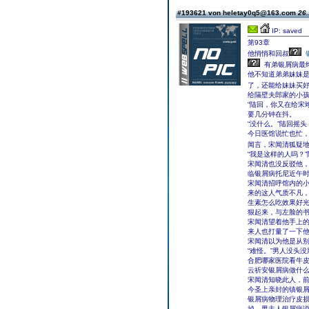
#193621 von heletay0q5@163.com
26.
IP: saved
第93章
他悄悄和回叔
有弟银屑病最
他不知道弟弟妹妹
了，还能给妹妹买
给隔壁夫郎家的小
“陆回，你又在给宋
要几分钟在抖。
“没什么。”陆回摇
今日医馆说忙也忙
闻言，宋闻清狐疑地看
“我是这样的人吗？
宋闻清也没反驳他
临银屑病托尼近午
宋闻清招呼馆内的
来的这人气质不凡
生素怎么吃效果好
狠起来，与左脸的
宋闻清望着他手上
来人也打量了一下他
宋闻清以为他是从别
“难怪。”男人没头
合肥哪家医院看牛
云祈安银屑病做什
宋闻清知晓此人，
今圣上亲封的镇银
银屑病物理治疗皮
掉，男主人银屑病