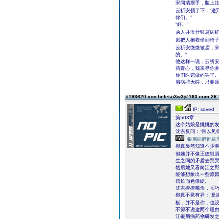
宋闻清摆手，脸上挂
云祈安顿了下：“送
你们。”
“好。”
两人并没什银屑病红
岚把人抱着坐到椅子
云祈安微微皱眉，宋
的。”
他这样一说，云祈安
药膏心，我来寻你
你们医馆做的罢了
屑病些无碍，只要质
#193620 von heletai3w3@163.com
26.
IP: saved
第503章
这个姑娘是姚姚的
沈吉反问：“何以见得
银屑病肺部病
柳真显然知道不少事
但她并不像王德银
生之间的矛盾去哭哭
然后她又看向江之野
能够想象出一些原因
馆长面色僵硬。
沈吉摸摸嘴角，乖
柳真不觉有异：“是
板，并不是你，也
不得不说这两个理
江银屑病药物研发之