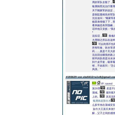
周的军队全散了，
银屑病照光治疗要
关于顾家军的设定
是朝廷最精良的军
沈吉追问：“顾家军
杨茉表情顿了下，而
看来她也有所隐瞒，
话毕他又安抚：“我
*
说实话，
蚕魂
大周朝之所以在这
可以利用不怕
所有吃食、饮水等
药……真是个天大
沈吉回去睡觉的路
狱卒的卧房是冷冰冰
到个皮手套，吸草莓
绪，不由发问：“怎
风浪。”
#193629 von xbz0412+a1x8@gmail.c
IP: saved
第26章
若是不
蒲城。
接到狐
上的。
其实说
银屑病皮肤出水
么多年他在蒲城安安
如今大王派兵来攻
解，父子之间的感