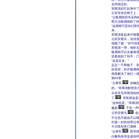
去同他交好。
宋闻清赶忙起身作了
云祈安坐在椅子上，
“云银屑病捏耳朵枸
西方治银屑病斟了
“这酒精可是你们医
来。
宋闻清拿起来仔细看
云祈安摇头，淡淡道
他顿了顿：“你可知
宋闻清一愣，他听见
银屑病可以去健身
说着他拍了拍手，
“这是定金。”
足足一千两银子，
价卖掉，好歹银屑病
倒是解决了他们一
第60章
“云将军,
你确定
的。”宋闻清默然良久
云祈安见宋闻清如此
了,
宋医师这是
“这倒也是。”宋闻清
尴尬,
干笑一声
云祈安摇头,
低
不过也不能说不认喝
封接一封的信寄过
今日除却来订酒精
“云将军,
那等我
白癜风有传染遗传吗