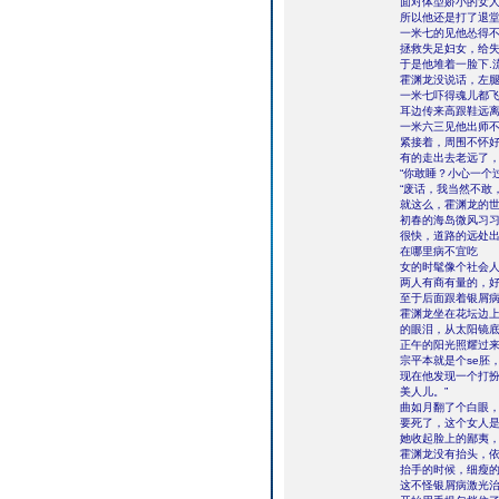
面对体型娇小的女
所以他还是打了退
一米七的见他怂得
拯救失足妇女，给
于是他堆着一脸下.
霍渊龙没说话，左
一米七吓得魂儿都
耳边传来高跟鞋远
一米六三见他出师
紧接着，周围不怀
有的走出去老远了，
“你敢睡？小心一个
“废话，我当然不敢
就这么，霍渊龙的
初春的海岛微风习
很快，道路的远处
在哪里病不宜吃
女的时髦像个社会
两人有商有量的，
至于后面跟着银屑
霍渊龙坐在花坛边
的眼泪，从太阳镜
正午的阳光照耀过
宗平本就是个se胚
现在他发现一个打扮
美人儿。”
曲如月翻了个白眼
要死了，这个女人
她收起脸上的鄙夷，
霍渊龙没有抬头，
抬手的时候，细瘦
这不怪银屑病激光