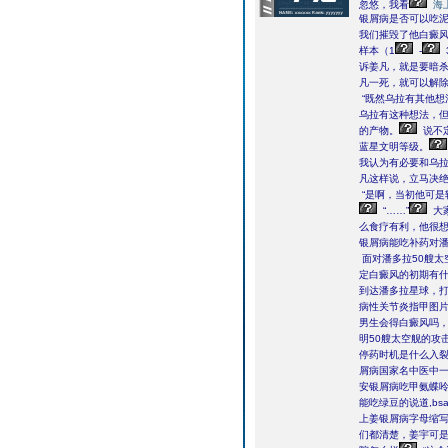
忽悠，我看
海
银屑病是否可以吃
我们摧毁了他白癜风
样本（1
-
诉姜凡，就是要暗
凡一死，就可以解
“既然乌拉有其他想
乌拉有这种想法，
的产物。
说不
蓝星文明等级。
我认为有必要和乌拉
凡这样说，立马决
“是啊，当初他可是
“……”
大
么食疗有利，他很
银屑病能吃补药对潘
面对潘多拉50艘太
定白癜风的初期有什
到达潘多拉星球，打
病性关节炎指甲图
男生会得白癜风吗
明50艘太空舰的攻
停药时机是什么入
屑病国家名中医中
安银屑病吃甲氨蝶呤
能吃绿豆的说道,bs
上姜银屑病字母缩写
们都清楚，姜宇可