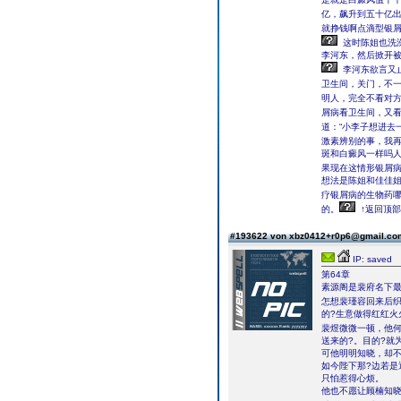
亿，飙升到五十亿出,
就挣钱啊点滴型银屑
这时陈姐也洗澡
李河东，然后掀开
李河东欲言又
卫生间，关门，不
明人，完全不看对
屑病看卫生间，又看
道：“小李子想进去
激素辨别的事，我再
斑和白癜风一样吗
果现在这情形银屑
想法是陈姐和佳佳姐
疗银屑病的生物药
的。
↑返回顶部
#193622 von xbz0412+r0p6@gmail.c
IP: saved
第64章
素源阁是裴府名下最
怎想裴瑾容回来后
的?生意做得红红火
裴煜微微一顿，他何
送来的?。目的?就
可他明明知晓，却
如今陛下那?边若是
只怕惹得心烦。
他也不愿让顾楠知晓