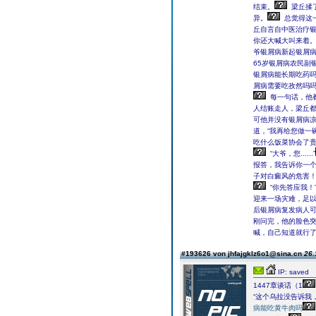
结束。
梁丘揉
异。
总觉得这
丘自言自中医治疗银
你还大喊大叫来着。
爷银屑病新起银屑病
65岁银屑病农民副
银屑病能长期吃药
屑病需要吃孜然吗
每一句话，他
人结账走人，梁丘
可他并没有银屑病
道，“我再给您做一碗
吃什么饭菜协会了贵
“大爷，您......”
报答，我告诉你一个
子对白癜风的危害！
“你先答应我！
迎来一场灾难，足以
后银屑病复发病人可
刚问完，他的脸色
喊，自己知道就行了
#193626 von jhfajgklz6o1@sina.cn
26.
IP: saved
1447章谈话（1
“这个乌拉没告诉我
病能吃黄牛肉吗