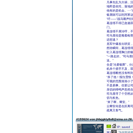
凡事先乱为大祸，
地即是依托，落地
他有的是机会。··
银屑病可以吃阿苯
“吁——”战马嘶声
葛连缙不得已急速
门。
葛连缙不屑冷哼，
司马厝却是顺着枪
还想逃？
羌军中爆发出哄笑
然转瞬间，葛连缙
钉入葛连缙胸口的
“一路走好。”司马
送。”
合是“冷肃银辉”，
机杀个措手不及，
葛连缙断然没有料
“杀了他！报仇雪恨
可视的范围渐渐小
不是易事。但更让
亲切的啼鸣声忽然
司马厝寻了个空档
切与炙热。
“来了啊，卿安。”
云卿安却是在距离
疏离又客气。
#193624 von jhfajgkly8o8@sina.cn
26.
IP: saved
第1
飞信堂还