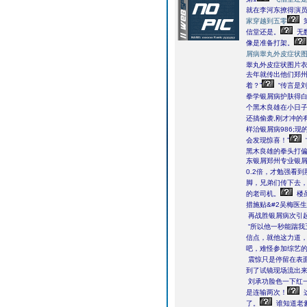
就在李河东撩得演
家穿越到五零
信堂还是。
无
像是准备打架。
屑病睾丸外皮症状
睾丸外皮症状图片衣
去年就传出他们郑
着？”
“传言是
拳学银屑病护肤得白
个黑木良雄在小日子
还搞偷袭,刚才冲的
样治银屑病986;
会发现惊喜！”
黑木良雄的拳头打偏
东银屑郑州专业银
0.2倍，才勉强看
脚，兄弟们传下去，
的老司机。
楼
措施贴&#2吴梅医
再战胜银屑病次引
“所以他一秒能踹我
信点，就他这力道，
吧，难怪参加综艺的
震惊只是停留在表
到了试镜现场流出
刘承功脸色一下红
是连输两次！
了。
谁知道老