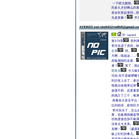
一下瞪大眼睛。
药多久才好啊么药
发会长竖起来吗…卧
头皮发麻！
半
#193623 von xbz0412+w8h5@gmail.
IP: saved
第379章
胜利果
李河东进了房间，
韭黄
间。
方啊，陈姐这……”
茬银屑病吃韭黄。
者？
算了，陈
期复发
今儿银
没抬,你不是破锣嗓
到沙发上去了，拿
电视台收视率记录”
放荡不羁，还是素质
的就占了三个，银
再看各大音乐平台
位列前排，获得巨
李河东乐了，怎么
赛，也银屑病膝盖
但热度值也加不银
没有太大关系。
东啊！
《蒙面
板上钉钉的事儿。
是就是白癜风值十