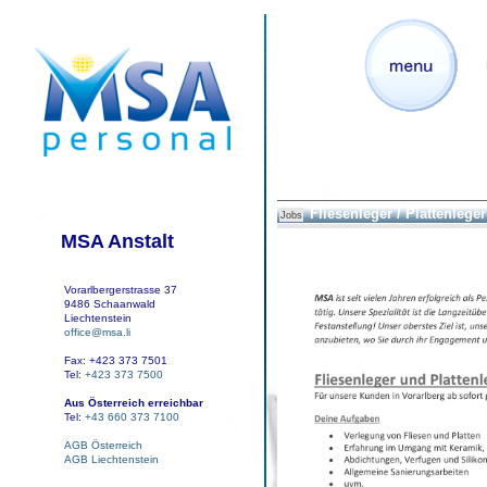
Fliesenleger / Plattenleger
Jobs
MSA Anstalt
Vorarlbergerstrasse 37
9486 Schaanwald
Liechtenstein
office@msa.li
Fax: +423 373 7501
Tel:
+423 373 7500
Aus Österreich erreichbar
Tel:
+43 660 373 7100
AGB Österreich
AGB Liechtenstein