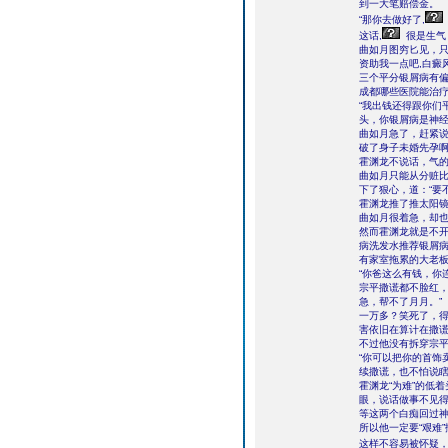
到一大笔赔偿金。
“那你去做好了,
这话,
很是生气
曲如月图穷匕见，只
资助我一点吧,白癜
三个平分银屑病有偏
成都哪些医院能治
“我出钱还得跟你们
头，你银屑病是神经
曲如月急了，赶紧说
破了身子未婚先孕啊
霍渊龙不说话，气
曲如月只能从分赃
下了狠心，道：“要
霍渊龙推了推太阳
曲如月很着急，却
然而霍渊龙就是不开
病洗发水推荐银屑
有家室拖累的大老板
“你爸这么有钱，你
宗平撒谎都不脸红，
急，帮不了月月。”
一万多？笑死了，
害依旧在算计在撒
不过他没有拆穿宗平
“你可以把你的首饰
续撒谎，也不怕说
霍渊龙“为难”的低
眼，说话做事不见
等这两个白痴回过
所以他一定要“艰难
这样不容易被怀疑