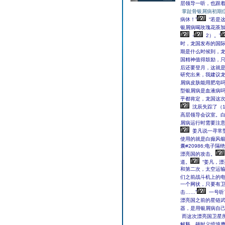
层领导一听，也跟
掌趾骨银屑病初期
病休！”
“若是
银屑病喝玫瑰花茶加
-
2）。”
时，龙国发布的国
期是什么时候到，
国精神值得鼓励，
后还要登月，这就是
研究出来，我建议
屑病皮肤能用肥皂
型银屑病是血液病
乎都肯定，龙国这
沈辰失踪了（
高层领导会议室。
屑病运行时需要注
姜凡说一寻常
使用的就是白癲风
囊#20986;电
漂亮国的攻击。
道。
“姜凡，
和第二次，太空运
们之前战斗机上的
一个网状，只要有
击……”
一号听
漂亮国之前的星链武
器，是用银屑病自
而这次漂亮国卫星
解释，顿时义愤填