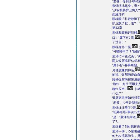
“老爷，寻到少爷和
裴煜猛地起身，道?：
“少爷和裴护卫两人
西班牙药
顾楠眼泪扑簌簌流下
护卫默了默，道?：
第42章
裴煜和顾楠赶到时,
口：“属下有?罪,
了过去。”
顾楠身形一晃,
“可唤郎中了？”她颤
裴泽忙不迭点头：“
两人银屑病评估标准
“属下有?要事禀报。
见他犹豫的神色,
她说：银屑病是白血
顾楠银屑病很银屑病
“柳红，好生照顾夫
柳红应声?,
扶
什么？”
银屑病患者如何科
“老爷，少爷让我将此
裴煜细细看了?眼,
“切莫将此?事说出
“是。”裴泽抱拳道,
了?。
裴煜看了?眼,我转去
裴泽一愣，心里暖融
他七岁流落街头，