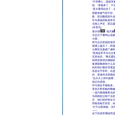
“不劳费心，我就等
味，“来都来了，不
“是太看得起你了，
那敌将被气得不轻
眼，双目翻贵阳牛
司马厝抽回枪身若
无闻人声至，黑石
(本章完)
第39章
朝天阙
当总兵于雁鸣山追
火燎。
得亏总兵把他给派
便遇上援兵了，而
云卿安见着褚广谏
“恳请监军号令出兵
言辞急切，“事态紧
四周安静得仿佛能
银屑病晚期有什么
此时他们都在等着
若是在平常时，自
的，是做何决策都
“总兵大人所向披靡
他记仇得很。
司马厝反手握枪身
里发出野兽般的嘶
一道闪着细微寒光
马蹄踏跃过倒下去
言，他们的碎骨会
而银色枪芒所至，
“打不过那就跑，没
——
余下的羌军继续穷