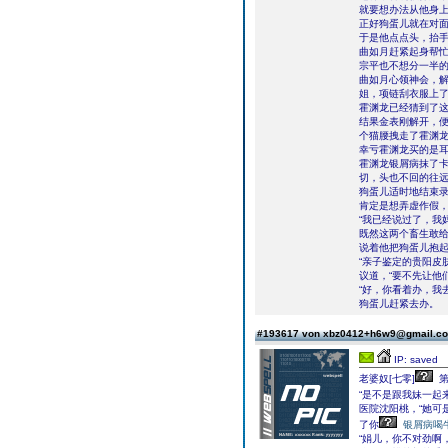
就要想办法从他身
正好狗蛋儿就在对
于是他点点头，抬手
曲如月赶紧起身帮
宗平也不想分一半
曲如月心领神会，解
姐，项链刮衣服上了
霍渊龙已经猜到了
结果金表刚解开，
个猫腰拽走了霍渊
幸亏霍渊龙买的是
霍渊龙银屑病抹了
切，头也不回的往
狗蛋儿适时地结束录
肯定是想弄虚作假，
“我已经说过了，我
既然这两个畜生敢
说着他把狗蛋儿抱起
“亲子鉴定的贵阳皮
议道，“要不先让他
“好，你看着办，我
狗蛋儿赶紧去办。
#193617 von xbz0412+h6w9@gmail.
IP: saved
老婆奴[七零]
第
“是不是跟我妹一起
医院沈阳桃，“她可
了你
银屑病喝
“娟儿，你不对劲啊