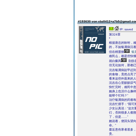
#193630 von xbz0412+a7b5@gmail.c
IP: saved
第324章
*
根据唐忠的吩咐，
的，不如银屑病沉
但在稍显狭
银
难民么，都是些快
就白癜风
刮痧
但无论如何，那都
沈吉银屑病趾甲赶
的食物，竟然点亮
看来这些外面来的
沈吉在心里默默叹
快忙完时，难民中
她身上也没什么像样
能帮个忙吗？”
治疗银屑病的药都
沈吉忙摆手：“我可
少女认真说：“这次
们，否则很多人都
了，但是……”
她说着，便回头望向
命。”
最近患伤寒者甚多，
贵。