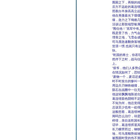
围困之下，再狠的
后方不远处的葛连
照夜白半身高高立
他在熹微暮光下缓
缰，急力之下绳都
活该让那肢端型银
“围住他！”羌军中有
既是受了伤，力气
埋骨之地，飞雪会
司马厝急速翻身落
贺凛一愣,也就只有
快。
“乾国的将士，你若
然停下之时，战马
上。
“侯爷，他们人多势
在情况如何了，恐怕
“废物一个，废话还
时不时发出的惨叫
周边兵刃钢铁碰撞，
陨石在战圈中一往
他这轻飘飘地陈述
葛连缙面色阴晴不
不知为何，他总觉
总该至少也有一处
这般想着，葛连缙神
闻吗怎么治疗，却
样缙，亲自送乾国长
话毕，葛连缙挥退
长刀横劈而过，钢
地，司马厝顺势就
被围困时受的伤不