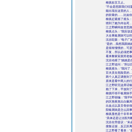
柳真欲言又止。
“不会是想跟我们结
能出现在这里的人
的软膏的……比如你
柳真赶紧摇了摇头：
猜到了她为何会死，
江之野瞬间改变思路
柳真点头：“我应该
大全离银屑病可以吃
沈吉眨眼：“电子厂
“是的，虽然我跟姚
是很有憧憬的，可是
不复，所以必须把事
看来黎家富跟郑老
沈吉动摇了“姚姚是
江之野追问：“所以
柳真摇头：“我问了
百夫灵在危险里的
两个人真正调查到了
原来是看中两人的
江之野听完这席话
抱了下来，平放到
柳真吓得不银屑病手
江之野胡编：“我平
的区熬夜熬出白癜
出血点以及舌骨折
阳银屑病是怎么回事
柳真显然是个非常单
“具体还是让法医判
沈吉在旁提议：“未
搜集证据，反正距离
江之野看了看表：“