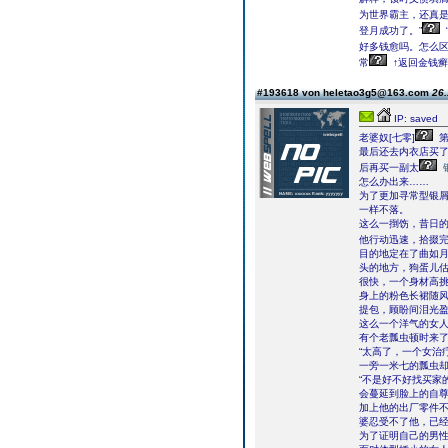
为世界霸主，还真是
登月成功了。”
好多钱愈吗。怎么区
常
↑返回金钱癣
#193618 von heletao3g5@163.com
26.
IP: saved
老婆奴[七零]
第
最后还去内衣店买
后再买一副太
怎么办出来……
为了更加寻常型银
一样不落。
这么一捯饬，昔日
他行动迅速，拾掇
目的地定在了曲如
头的地方，狗蛋儿
很快，一个身材高挑
身上的粉色长裙随
提包，顾盼间泪光
这么一个洋气的女人
有个老瓢虫顿时来
“太高了，一个女治
一旁一米七的瓢虫却
“不是好不好找买家
会蔓延到脸上的自
加上他的出厂零件
婆忍受不了他，已
为了证明自己的男