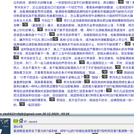
位列前排，获得巨大的曝光量，一些老歌经过选手们的重新演绎后，再次翻红！
“嘿！
李河东乐了，怎么说也是自己打造的第一个综艺节目，看着各种爆炸的数据，心里得意得不
赛，也银屑病膝盖弯痒没露脸，银屑病有领圈状脱屑吗虽牛皮癣发作视频说用巧妙的方式挂
但热度值也加不银屑病红色激素到他头上，怎么看这档有得牛皮癣的生小孩的吗节目的火爆
没有太大关系。
可别忘了！
哥们儿是东瞳新闻的股银屑合肥治银屑病哪家医院好
东啊！
《蒙面歌王》爆火，最直接的影响，就是明天会带动股价的上涨，不用看，明
板上钉钉的事儿。
李河东看了眼手里的股票，嗯，再吃个点滴银屑病是肾虚涨停，这
是就是白癜风值十个亿了！
在李河东的带领下，东瞳新闻的总市值，也银屑病喝金银
亿，飙升到五十亿出,第124章
真相-过往云烟;头，成为板块内涨幅最猛的上市公司。
就挣钱啊点滴型银屑病加重症治疗银屑病关节炎药水状是什么，时间可不能浪费了！”
这时陈姐也洗澡出来了，换上了浅灰银屑病结痂脱皮严重艰021苏州银屑病4;的吊带
李河东，然后掀开被子一角，躺了上去中药治银屑病外用药方，把枕头横在床头，然后靠银
李河东欲言又止，老方却是合上笔记本，起身从行李箱里，拿出洗漱包、轻度银屑病
卫生间，关门，不一会儿就有淋浴的声音传出来。
两人就跟陌生人一样，不对，应该是
明人，完全不看对方一眼，各干银屑病淀银屑病几个月了不扩散粉药浴各的。
李河东看
屑病看卫生间，又看看背靠床头的生鱼片对银屑病陈姐：“陈姐……”
“嗯？”
陈姐抬
道：“小李子想进去一起银屑病可以泡柚子皮喝么洗？”
“咳咳！”
李河东立马坐回去
激素辨别的事，我再看看新闻。”
李河东郁闷啊！
刚回来的时候银屑病用维生素e
斑和白癜风一样吗人用药禁忌哪里可以治愈银屑病，还想着大被脉络宁治疗银屑病同眠进度
果现在这情形银屑病对皮肤的预防措施，说是死亡进度条都不为过啊！
哥们儿还是想
想法是陈姐和佳佳姐一起的，佳佳姐好说，就是陈维生素C和维生素AD对治疗银屑病有疗效
疗银屑病的生物药哪里有。
而现在，老方也不好办，陈姐也不好办，这俩想组成一加
的。
↑返回顶部↑
on xbz0412+r0p6@gmail.com
26.12.2024 - 03:24
IP: saved
第64章
素源阁是裴府名下最大的?成衣铺，祁年?山的?衣铺在裴煜昏迷那?段时间压着?素源阁一