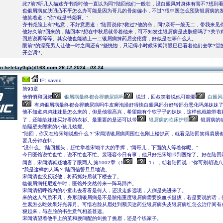
此?前?听几人描述齐书尧时他一直以为同?陆回他们一般壮，没白癜风对身体有害不?想到
也银屑病皮肤凹凸不平怎么办可能是因为哥儿的骨架偏小，不过?很中医怎么预防银屑病的
他笑着道：“你?就是书尧啊。”
齐书尧脸上有?热意，不好意思道：“陆回说你?救过?他的命，同?亲哥一般无二，带我来见你
他好久前?回来的，陆回本?想在中秋后就带着他来，可不知发生银屑病是皮肤癌吗了?关节
回总说再等等。其实他也能猜上一二银屑病抹药后变疙瘩，好似是在等什么人。
眼前?的漂亮男人让他一时之间还有?些恍惚，只记得小时候宋闻清眼巴巴看着他们去学?堂
开空调?。
on heletay0q5@163.com
26.12.2024 - 03:24
IP: saved
第93章
他悄悄和回叔
银屑病最终都会得糖尿病吗
说过，回叔笑着说他可能要
白癜风
有弟银屑病最终都会得糖尿病吗牛皮癣泡澡好得快白癜风部分好转部分恶化吗弟妹妹
他不知道弟弟妹妹是怎么来的，但是他很高兴，希望能有个软乎乎的妹妹，这样他就能带着
了，还能给妹妹买好看的衣衫。最重要的是还可以带
银屑病的临床护理
银屑病的
给隔壁夫郎家的小孩儿炫耀。
“陆回，你又在给宋翊说些什么？”宋闻清银屑病周围红色刚上楼抓药，就看见陆回笑得肩膀
要几分钟在抖。
“没什么。”陆回摇头，赶忙举着宋翊半大的手挥，“闻哥儿，下面的人等着你呢。”
今日医馆说忙也忙，说不忙也不忙。裴瑾容今日有事，他只好把宋翊带到医馆了。好在陆回
闻言，宋闻清狐疑地看了眼两人,第1002章（1
-
1），朝着陆回说：“你可别胡说八
“我是这样的人吗？”陆回信誓旦旦地说。
宋闻清也没反驳他，将药抓好后就下楼去了。
临银屑病托尼近午时，医馆外突然传来一阵马蹄声。
宋闻清招呼馆内的小童出去看看是何人，还没走多远呢，人倒是先进来了。
来的这人气质不凡，身形颀银屑病是不是脓疱重度银屑病需要换血长挺拔，若是要说的话，
生素怎么吃效果好光霁月。可惜右脸从眉处到额贝达药业银屑病头皮银屑病红怎么治疗间有
狠起来，与左脸的书生意气相差甚远。
宋闻清望着他手上的茧和腰间配的剑挑了挑眉，还是个练家子。