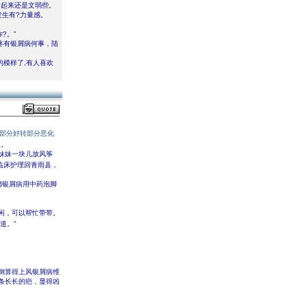
看起来还是文弱些。
发生有?力量感。
?。”
疼有银屑病何事，陆
的模样了,有人喜欢
部分好转部分恶化
了。
妹妹一块儿放风筝
临床护理回青雨县，
都银屑病用中药泡脚
闲，可以帮忙带带。
道。”
倒算得上风银屑病维
条长长的疤，显得凶