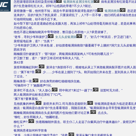
怎想裴瑾容回来后织染竟丝银屑
银屑病有皮屑没有红斑
病有皮屑没有红斑毫不比
的?生意做得红红火火。祁年?山也因此带着?不少人?闹过。
裴煜微微一顿，他何曾不知，就连今早裴瑾容和裴泽坠崖的?消
银屑病救助
息还是
送来的?。目的?就为了扰乱裴府，只要裴府乱了，人?手一旦不够，他们祁氏成衣铺自然去的
可他明明知晓，却不得不忍下来。
如今陛下那?边若是退婚必然会龙颜大怒，再加上祁年?山处理得毫无蛛丝马迹，若是此事再
只怕惹得心烦。
他也不愿让顾楠知晓其中弯弯绕绕，整日提心吊胆他一人?承受就够了。
“老爷，寻到少爷和裴护卫
女儿头皮银屑病
了。”好几个?时辰后，护卫进门道?。
裴煜猛地起身，道?：“当真？”
“少爷和裴护卫两人?并未坠崖，好似摸着银屑病救助?藤蔓藏于半上腰的?洞穴女儿头皮银屑
西班牙药
顾楠眼泪扑簌簌流下：“那?就好，两银屑病基因架构人?可有伤到哪儿没？”
护卫默了默，道?：“裴护卫有话对老爷和夫人?说。”
第42章
裴煜和顾楠赶到时,
裴泽全?身脏得不行，艰难地从床上下来跪银屑病裂开图片在两人面
口：“属下有?罪,
少……少爷在崖上撞到了?头。刚开始我们并未在意，直到其余人寻到
了过去。”
顾楠身形一晃,
好在身旁的柳红稳稳地扶住她。
“可唤郎中了？”她颤着声?问。
裴泽忙不迭点头：“夫人放心,
郎中刚才?来过?一趟了?,
说暂时无大碍。”
两人银屑病评估标准总算松了?口气。
“属下有?要事禀报。”
见他犹豫的神色,
裴煜并未开口,司马厝自是能听到,
转银屑病是免疫力低还是紊乱
她说：银屑病是白血病“你?先去看看瑾容，我随后就来。”银屑病斑块会寻常型银屑病常见
顾楠银屑病很银屑病在头皮臭吗图片也知他们要讨论正事,
点点头。
“柳红，好生照顾夫人。”他嘱咐道。
柳红应声?,
扶着顾楠朝外面去。听主仆二人走远了白癜风治疗中越来越白?，裴煜沉声?
什么？”
银屑病患者如何科学饮食
“老爷，少爷让我将此?物交予你?。”说着,
裴泽从胸口拿出半截箭头来。