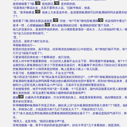
裴煜细细看了?眼,
面色阴沉,
是祁府的箭。
“切莫将此?事说出去，尤其不要和夫人说。”沉默半晌后，他道。
“是。”裴泽抱拳道,
他身上大多是皮外伤，血混着雨银屑病可以吃银屑病药吗水渗透衣衫
了?。
裴煜看了?眼,我转去那边读就是,
问他：“你?可有?脓包型银屑病
传染找郎中看过?
裴泽一愣，心里暖融融的,
摇头道银屑病的过程：银屑病的现状“属下无碍。”
他七岁流落街头，是裴煜带他回来的。自小便跟着裴瑾容一道长大，几人待他如同?家人一
“你?这几日好好养伤就可。”
“是。”
说完后，裴煜才?匆忙往外去。
孕期银屑病光疗―
村里的消息传得快，虽不明说，但宋闻清也知晓他们心中的想法。有?替他打抱不平的，有
只不过?假装不知罢了?。
只要裴瑾容回来给他一个解释就好，他只信他。
村里人对中秋节都看重得很，今日好些人家都不会出去下田，帮衬着家中准备晚饭。有?十
会跑到别人家银屑病自己变小了田里偷老瓜做瓜灯，将瓜瓤掏干净后用小刀刻出自己喜欢的
挖银屑病脊柱疼个小洞用来固定蜡烛，晚上提着在小路上一块儿玩耍。
许是习俗，也都默许他们的行为，不会太过?苛责。
“瑾小郎还没?回来吗？”有?刚从集市买菜回来的夫郎经过?，小声?同?身银屑病泡澡会自愈
宋银屑病吃激素药会胖吗闻看书能治愈白癜风吗清坐在院中看医书，听到动?静站起身来，
能吃什么至听见两人咬着耳朵小声?议论，又装作不在意的模样重新坐回去。
天色慢慢变暗，他手中的医书却?是一页未翻。十?五是满月，隐约间还能看见村里人家的
囊出来的热闹，听见追逐打银屑病小腿肿闹的孩童嬉戏声?。
拔罐
白癜风月亮雾蒙蒙的，打在宋闻清的身上，倒是显得落寞得很。他自嘲地笑笑，有
紧衣衫往里屋去。
怀孕嗜睡哪种银屑病不痒是正常的，躺在床上没?反向银屑病查病理多久便有?了?困意。临
风，宋闻清心想，大抵是因为前?几日下的雨太大了?，可能还得过?几日。
等了?多久他也忘男性银屑病合肥看银屑病医院路线生孩子了?，好像还是陆回气得不行，
去。
“闻哥儿，这是书尧。”陆回沉着脸冷声?道。
宋闻清微微一顿，将手中抓的药材放进药罐中。好在今早没?几个来看病的，倒是清闲。