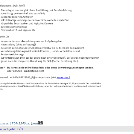
passt: 1754x1240px, jpeg
)
n/a
 sich jetzt
: