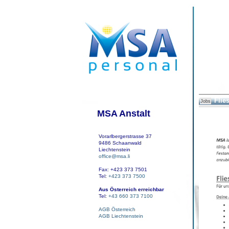
Flie
Jobs
MSA Anstalt
Vorarlbergerstrasse 37
9486 Schaanwald
Liechtenstein
office@msa.li
Fax: +423 373 7501
Tel:
+423 373 7500
Aus Österreich erreichbar
Tel:
+43 660 373 7100
AGB Österreich
AGB Liechtenstein