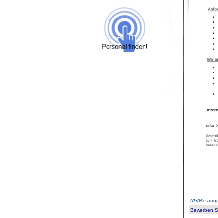
(
Größe ange
Bewerben Sie