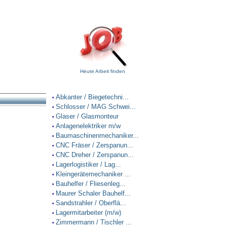
Heute Arbeit finden
Abkanter / Biegetechni...
•
Schlosser / MAG Schwei...
•
Glaser / Glasmonteur
•
Anlagenelektriker m/w
•
Baumaschinenmechaniker...
•
CNC Fräser / Zerspanun...
•
CNC Dreher / Zerspanun...
•
Lagerlogistiker / Lag...
•
Kleingerätemechaniker ...
•
Bauhelfer / Fliesenleg...
•
Maurer Schaler Bauhelf...
•
Sandstrahler / Oberflä...
•
Lagermitarbeiter (m/w)
•
Zimmermann / Tischler ...
•