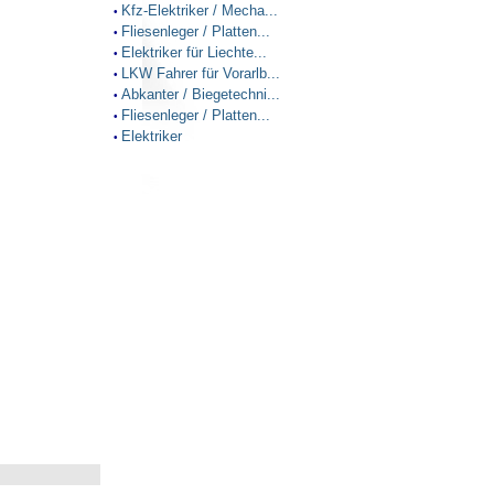
Kfz-Elektriker / Mecha...
•
Fliesenleger / Platten...
•
Elektriker für Liechte...
•
LKW Fahrer für Vorarlb...
•
Abkanter / Biegetechni...
•
Fliesenleger / Platten...
•
Elektriker
•