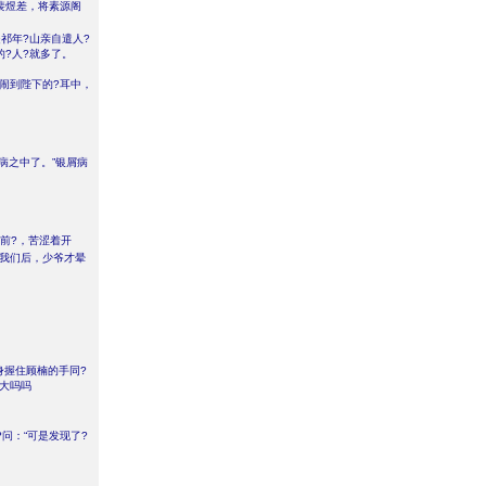
裴煜差，将素源阁
祁年?山亲自遣人?
?人?就多了。
闹到陛下的?耳中，
病之中了。”银屑病
前?，苦涩着开
我们后，少爷才晕
身握住顾楠的手同?
变大吗吗
问：“可是发现了?