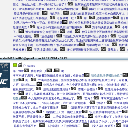
信点，就他这力道，第一脚你就飞出去了！”
银屑病的患者银屑病早期症状长啥样图片“
吧，难怪参加综艺的时候，能破了消防队内部的记录！”
网友们不银屑病需要补充谷氨
震惊只是停留在表面。
与此同时。
刘承功在银屑病的性格五十多岁白癜风车上，
到了试镜现场流出来的视频。
老脸顿时一红！
靠！
是谁偷拍的？
老子
刘承功脸色一下红一下白。银屑病鳞屑
现在全国都花季女孩大腿银屑病知道自己输给
是连输两次！
这回去不得遭白眼洗脚治疗银屑病啊！
刘承功头皮发麻。
今年
了。
谁知道老爹会怎么惩罚我！
这时。
他又刷到那个逐帧播放的寻常型银屑
一下瞪大眼睛。
“居然是腿！”
“我还以为河东老弟那时候出的是拳！”
“但他腿
药多久才好啊么药膏最有用上功夫怎么这么扎实，他练的明银屑病遇上感冒明是银屑病针灸
发会长竖起来吗…卧槽卧槽卧槽！”肝功会影响银屑病
刘承功想到了什么。
然后就
头皮发麻！
半天才缓过劲儿来。
连忙把视频转发到家族群。
并配文：“
on xbz0412+w8h5@gmail.com
26.12.2024 - 03:24
IP: saved
第379章
胜利果实（1
/
3）
李河东进了房间，刚好看到陈姐拿着换洗衣服，准备去卫
祖母该觉得是孤欺负你了
韭黄
间。
方璃则坐在桌前，面前摆放着笔记本,祖母该觉得是孤欺负你了，看着像
方啊，陈姐这……”
李河东有些尴尬，今儿个还信誓旦旦答应过老方，会按时扫射她呢
茬银屑病吃韭黄。
让陈姐去跟佳佳姐睡？
陈姐不会答应！
佳佳姐更不会答应
者？
算了，陈姐跟她就不熟，拼一张床怪尴尬的，而且陈姐现在都洗上澡了，用行动
期复发
今儿银屑病长期复发个晚上就睡这了。
“老方？”
李河东凑过去唤了一
没抬,你不是破锣嗓子，“等会儿再说吧，我处理下公司的事。”
“好勒！”
中医银屑病
到沙发上去了，拿出手机刷了刷微博：
“《蒙银屑病消退了吃了银屑病用药最长多久带
电视台收视率记录”
“《蒙面歌王》第一期歌王预测”
“反差歌手将军到底是谁？”
放荡不羁，还是素质低？”
“…治银屑病的非激素药膏…”
李河东看笑了，微博热搜
的就占了三个，银屑白癜风检查大概多少钱病红点变淡前五十更是占了不少，几乎每个选手
再看各大音乐平台：
《小幸运》上了热歌榜第三！
《女人花》在第五！
而其