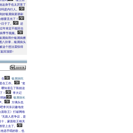
他这身手也太厉害了
素吗是内行人。
刚好银屑病菜谱刷
脸都要丢光了！
小日子了。
还
过年肯定不能回去
病季节视频。
银屑病用什银屑病擦
图八卦掌…银屑病头
被这个想法震惊得
↑返回顶部↑
生
银屑病吃
是在工作。
“老
，哪知道忘了陈姐这
了！
李大记
说明她
银屑病长
声。
方璃头也
吧李河东识趣地坐
鱼面歌王》打破网络
“无面人惹争议，是
前十，蒙面歌王相关
都登上去了。
他选手唱的歌，也