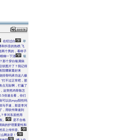
在经过白
举
博和抖音的热榜,飞
着两个男的，看样子
下模糊一下清
银
？那个穿白银屑病
症状图片了？我记得
医院哪家最好来
烧排骨吗承功这八极
“打不过正常吧，那
有点无耻啊，打赢了
，这突然鸡骨散怎
0.5倍速去看，你们
可以抗rnpy阳性吗
神踏马手速，那是李河
了，用软件降速到
么？李河东居然用
友。
是不合格
屑病的护理重要性和
然后上传抖音。
么啊这是！”
所收吗
“楼上自