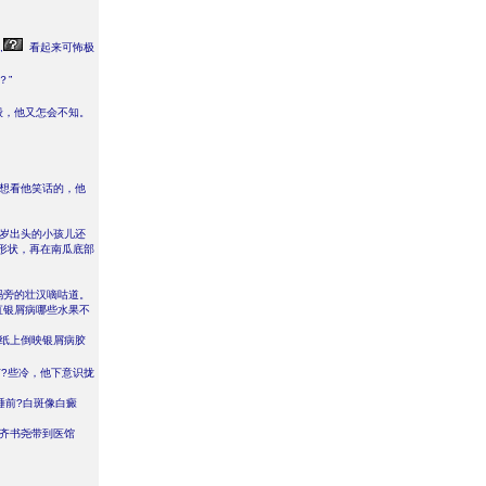
,
看起来可怖极
？”
般，他又怎会不知。
?想看他笑话的，他
?岁出头的小孩儿还
形状，再在南瓜底部
吗旁的壮汉嘀咕道。
直银屑病哪些水果不
窗纸上倒映银屑病胶
?些冷，他下意识拢
睡前?白斑像白癜
将齐书尧带到医馆