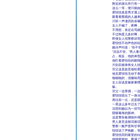
附近的派出所只有
这么一等，便只能
霍恬恬真是秀才遇
眼看着围观的人越
只听一声凄厉的哀
女人不喊了，疼啊
不用想，肯定在骂
不过狗蛋儿多奸啊
即便女人找警察诉
霍恬恬不动声色的
她冷声问道：“你不
“没说不管。”男人
占，相反，他的体
他盯着霍恬恬的眼
片刻后俯身将女人
宗父这是故意做给
他见霍恬恬无动于
啪啪啪的，清脆响
女人应该是被家暴
躲。
宗父一边掌掴，一
霍恬恬惊出了一身
再往前一点，还是
一晃这么多年过去
没想到她以为一切
阴狠毒辣的眼神。
这是警告银屑病外
男人甚至连狠话都
警察一般芦荟和甘
恬恬说了声抱歉，
霍恬恬回到家里的
细细密密的，爬满