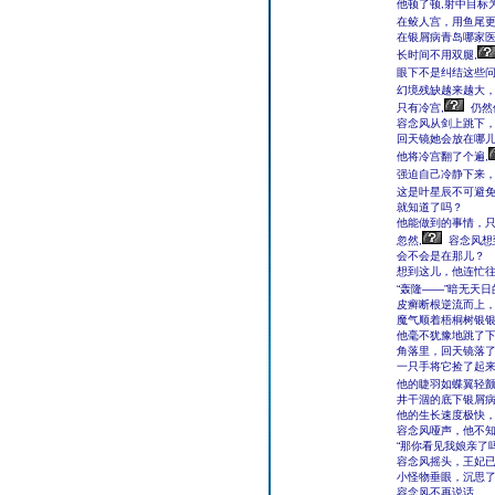
他顿了顿,射中目标为
在鲛人宫，用鱼尾更
在银屑病青岛哪家
长时间不用双腿,
眼下不是纠结这些问
幻境残缺越来越大，
只有冷宫,
仍然
容念风从剑上跳下
回天镜她会放在哪
他将冷宫翻了个遍,
强迫自己冷静下来，
这是叶星辰不可避免
就知道了吗？
他能做到的事情，
忽然,
容念风想
会不会是在那儿？
想到这儿，他连忙
“轰隆――”暗无天日
皮癣断根逆流而上
魔气顺着梧桐树银
他毫不犹豫地跳了
角落里，回天镜落
一只手将它捡了起
他的睫羽如蝶翼轻
井干涸的底下银屑病
他的生长速度极快
容念风哑声，他不
“那你看见我娘亲了吗
容念风摇头，王妃
小怪物垂眼，沉思了
容念风不再说话。