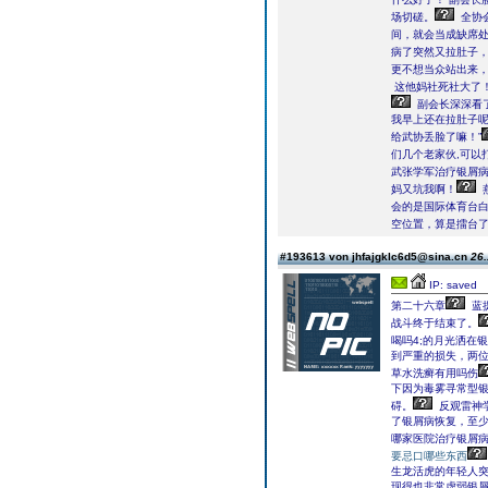
场切磋。
全协
间，就会当成缺席
病了突然又拉肚子
这他妈社死社大了
副会长深深看了
我早上还在拉肚子呢
给武协丢脸了嘛！”
们几个老家伙,可以
武张学军治疗银屑病
妈又坑我啊！
会的是国际体育台
空位置，算是擂台
#193613 von jhfajgklc6d5@sina.cn
26.
IP: saved
第二十六章
蓝
战斗终于结束了。
喝吗4;的月光洒在
到严重的损失，两
草水洗癣有用吗伤
下因为毒雾寻常型
碍。
反观雷神
了银屑病恢复，至
哪家医院治疗银屑
要忌口哪些东西
生龙活虎的年轻人
现得也非常虚弱银屑