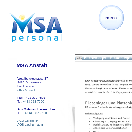
Fliesenleger / Plattenleger
Jobs
MSA Anstalt
Vorarlbergerstrasse 37
9486 Schaanwald
Liechtenstein
office@msa.li
Fax: +423 373 7501
Tel:
+423 373 7500
Aus Österreich erreichbar
Tel:
+43 660 373 7100
AGB Österreich
AGB Liechtenstein