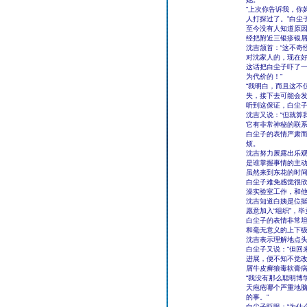
“上次你告诉我，你
人打探过了。”白尘
至今没有人知道原
经把附近三银疹银屑
沈吉颔首：“这不奇
对沈家人的，现在好
这话把白尘子吓了一
为代价的！”
“我明白，而且这不
失，接下去可能会发
听到这保证，白尘
沈吉又说：“但就算
它有非常神秘的联系
白尘子的表情严肃
烦。
沈吉努力展露出乐观
是谁掌握事情的主动
虽然来到东花的时间
白尘子难免感觉很欣
澡实验室工作，和他
沈吉知道白姨是位
愿意加入“组织”，
白尘子的表情非常坦
和毫无意义的上下级
沈吉表示理解地点
白尘子又说：“但回
进展，便不知不觉
屑牛皮癣狼毒软膏病
“我没有那么聪明博
天疱疮哪个严重地脑
的事。”
白尘子眨眼：“为什么