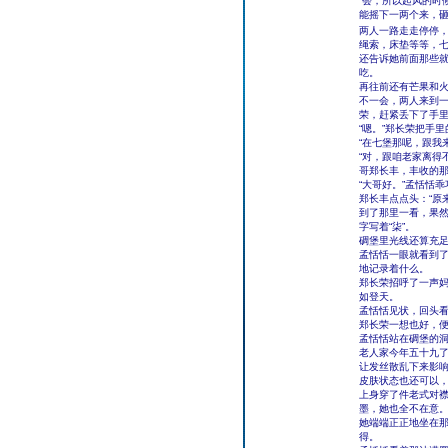
“会，所以起风的时
能摇下一两个来，
两人一路走走停停，
绳索，床垫等等，
还告诉她前面那些
吃。
再往前还有芒果和火
不一会，两人来到
荣，赶紧丢下了手里
“嗯。”郑长荣把手
“在七堡那呢，跟我
“对，跟咱老家离得
哥郑长丰，丰收的那
“大哥好。”孟恬恬
郑长丰点点头：“原
到了那里一看，果
字写着“柒”。
碉堡里光线还算充
孟恬恬一眼就看到
地记录着什么。
郑长荣招呼了一声
如登天。
孟恬恬见状，回头
郑长荣一想也好，
孟恬恬站在碉堡的
老人家今年五十九
让发丝散乱下来影
皮肤状态也还可以
上身穿了件老式对
墨，她也全不在意
她端端正正地坐在那
得。