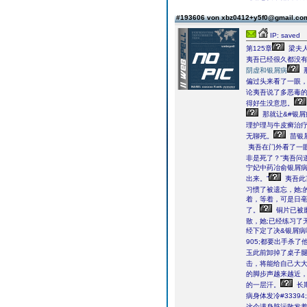
#193606 von xbz0412+y5f0@gmail.c
IP: saved
第125章
梁夫人
夷吾已经很久都没
阴虚和银屑病
偏过头来看了一眼
论夷吾说了多恶毒
得好生没意思。
那就让&#银屑
理护理与牛皮癣治
无聊死。
苗银
夷吾在门外看了一
非是死了？”夷吾问
宁妃中药冶俞银屑病
出来。”
夷吾此
着，等着，可是日
了。
铜片已被
散，她;已经练习了
经下定了决&银屑病
905;都要出手杀了
玉此前卸掉了桌子
击，将能给自己大
的脚步声越来越近，梁青银屑
的一层汗。
长
病身体发冷#333
这个满身脏污散发