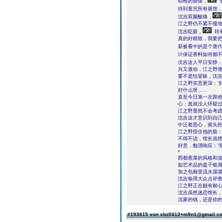
幼稚的烦恼，
待到逛完所有展馆
沈吉双腿酸痛，
江之野仍不紧不慢地
沈吉眨眼，
转
真的好精致，我要把
新被看中的是个唐
计保证香料如何都
沈吉这人平日安静
兴又激动，江之野便
要不是怕冒昧，沈吉
江之野笑意更深：“好
好什么呀……
直至今日第一次跟他
心：真就没人怀疑
江之野显然不会考虑
沈吉这才意识到自
中泛着恶心，摇头拒
江之野捏住他的脸：
不得不说，馆长虽
好意，勉强响应：“
*
西都斋菜的风格和
如艺术品的盘子银
加之包厢里流水潺
沈吉偷用大众点评查
江之野正在颇有耐心
沈吉虽然迷恋馆长，
沈家的钱，还是你的
#193615 von xbz0412+m9n1@gmail.