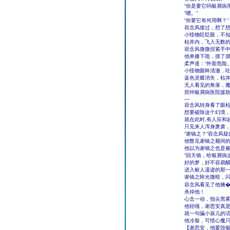
“你是要它吗银屑病
“嗯。”
“你要它有何用啊？”
容念风接过，想了想
小怪物眨眨眼，不
枯井内，飞入无数
容念风微微捏紧手
他单膝下跪，摸了摸
柔声道：“外面危险。
小怪物眼眸清澈，吐
蓝色灵蝶消失，枯
无人看见的角落，
郑州银屑病医院援
―
容念风转身看了眼
想要破除这个幻境
就在此时,有人应和
只见来人浑身萧肃
“谢镜之？”容念风
他瞥见谢镜之额间的
他以为谢镜之也是
“回天镜，给银屑病
好的梦，好不容易
进入鲛人遗迹的那
谢镜之眸光微暗，
容念风看见了他腌
杀掉他！
心念一动，指尖黑
他轻嗤，谢思安真
就一句骗小孩儿的
他冷脸，可惜心魔
【谢思安，他要毁