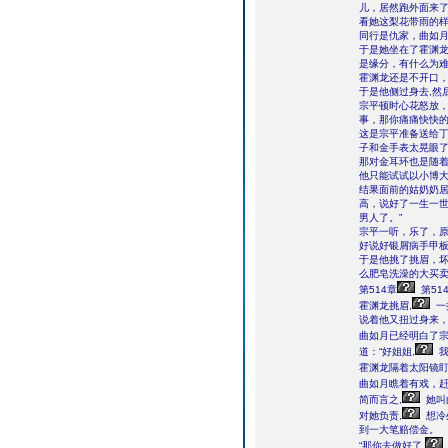
儿，居然跑外面来
看她这梨花带雨的
同行是仇家，曲如
于是她坐在了霍渊龙
是缘分，有什么为难
霍渊龙还是不开口
于是他侧过身去,然
宗平顿时心花怒放，
事，那你痛痛快快的
这是宗平准备送给
子和金手表太晃眼
那对金耳环也是随
他只能试试以小博
结果面前的姑奶奶居
高，说好了一生一
男人了。”
宗平一听，乐了，
好说好银屑病手甲
于是他挑了挑眉，坏
么肥皂洗澡的大买卖
第514章
第51
霍渊龙挑眉,
一
说着他又扭过身来
曲如月已经明白了宗
道：“好姐姐,
我
霍渊龙隔着太阳镜盯
曲如月瞧着有戏，赶
简而言之,
她叫
对她负责,
想冷
到一大笔赔偿金。
“那你去做好了,