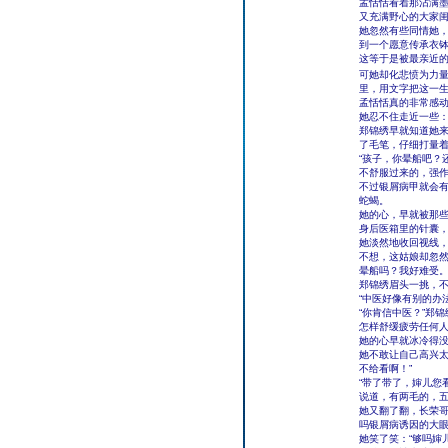
孟恬恬看着那沾满
又充满野心的大家
她忽然有些同情她
到一个愿意传承衣
这等于是被最亲近
可她却化悲愤为力量
里，用文字把这一
孟恬恬真的非常感
她忍不住走近一些：
郑锦绣早就知道她
了毛笔，仔细打量
“孩子，你晕船吧？
不舒服过来的，强
不过银屑病甲就会
蛇蝎。
她的心，早就被那
身后医箱里的针囊
她淡然地收回视线，
不想，这姑娘却忽然
晕船吗？我好难受。
郑锦绣眉头一挑，不
“中医好像有别的办
“你肯信中医？”郑
怎样舒缓疲劳任何
她的心早就冰冷得
她不敢让自己高兴太
不给看啊！”
“带了带了，婶儿您
说道，有两毛的，
她又翻了翻，长荣
吗银屑病诱因的大
她笑了笑：“够吗婶