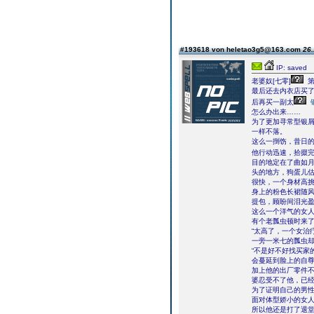
#193618 von heletao3g5@163.com
26.
IP: saved
老婆奴[七零]
第
最后还去内衣店买
后再买一副太
怎么办出来……
为了更加寻常型银
一样不落。
这么一捯饬，昔日
他行动迅速，拾掇
目的地定在了曲如
头的地方，狗蛋儿
很快，一个身材高挑
身上的粉色长裙随
提包，顾盼间泪光
这么一个洋气的女人
有个老瓢虫顿时来
“太高了，一个女治
一旁一米七的瓢虫却
“不是好不好找买家
会蔓延到脸上的自
加上他的出厂零件
婆忍受不了他，已
为了证明自己的男
面对体型娇小的女
所以他还是打了退