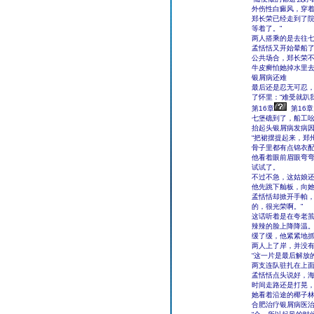
外伤性白癜风，穿
郑长荣已经走到了院
等着了。”
两人搭乘的是去往
孟恬恬又开始晕船
公共场合，郑长荣
牛皮癣怕她掉水里
银屑病还难
最后还是忍无可忍
了怀里：“难受就趴
第16章
第16
七堡礁到了，船工吆
抬起头银屑病发病因
“把裙摆提起来，郑
骨子里都有点锦衣
他看着眼前眉眼弯
试试了。
不过不急，这姑娘
他先跳下舢板，向
孟恬恬却掀开手帕，
的，很光荣啊。”
这话听着是在夸老
辣辣的脸上降降温
缓了缓，他紧紧地抓
两人上了岸，并没有
“这一片是最后解放
两支连队驻扎在上面
孟恬恬点头说好，
时间走路还是打晃
她看着沿途的椰子林
合肥治疗银屑病医治