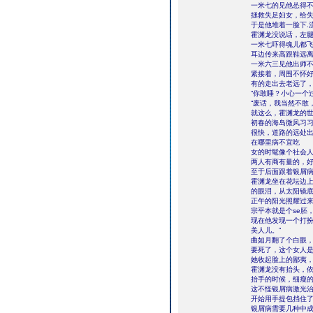
一米七的见他怂得
拯救失足妇女，给
于是他堆着一脸下.
霍渊龙没说话，左
一米七吓得魂儿都
耳边传来高跟鞋远
一米六三见他出师
紧接着，周围不怀
有的走出去老远了，
“你敢睡？小心一个
“废话，我当然不敢
就这么，霍渊龙的
初春的海岛微风习
很快，道路的远处
在哪里病不宜吃
女的时髦像个社会
两人有商有量的，
至于后面跟着银屑
霍渊龙坐在花坛边
的眼泪，从太阳镜
正午的阳光照耀过
宗平本就是个se胚
现在他发现一个打扮
美人儿。”
曲如月翻了个白眼
要死了，这个女人
她收起脸上的鄙夷，
霍渊龙没有抬头，
抬手的时候，细瘦
这不怪银屑病激光
开始用手提包挡住
银屑病需要几种中