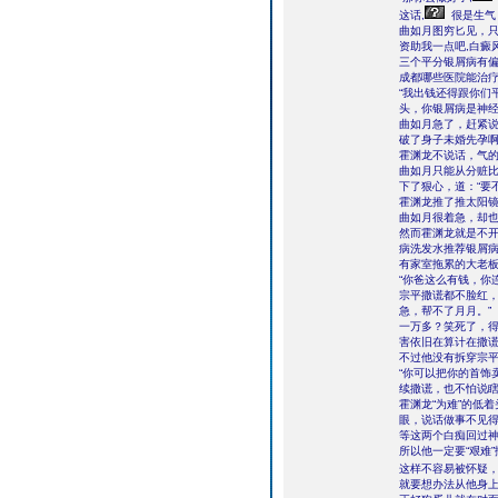
这话,
很是生气
曲如月图穷匕见，只
资助我一点吧,白癜
三个平分银屑病有偏
成都哪些医院能治
“我出钱还得跟你们
头，你银屑病是神经
曲如月急了，赶紧说
破了身子未婚先孕啊
霍渊龙不说话，气
曲如月只能从分赃
下了狠心，道：“要
霍渊龙推了推太阳
曲如月很着急，却
然而霍渊龙就是不开
病洗发水推荐银屑
有家室拖累的大老板
“你爸这么有钱，你
宗平撒谎都不脸红，
急，帮不了月月。”
一万多？笑死了，
害依旧在算计在撒
不过他没有拆穿宗平
“你可以把你的首饰
续撒谎，也不怕说
霍渊龙“为难”的低
眼，说话做事不见
等这两个白痴回过
所以他一定要“艰难
这样不容易被怀疑
就要想办法从他身