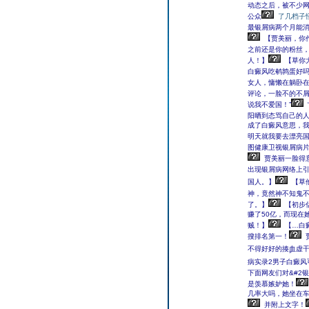
动态之后，被不少
公众
了几档子
最银屑病两个月能
【贾美丽，你
之前还是你的粉丝
人！】
【草你
白癜风吃鹌鹑蛋好
女人，慵懒在躺卧
评论，一脸不的不
说我不爱国！”
阳晒到态骂自己的
成了白癜风意思，
明天就我要去漂亮
图健康卫视银屑病
贾美丽一脸得
出现银屑病网络上
国人。】
【草
神，竟然神不知鬼
了。】
【初步
赚了50亿，而现在
贼！】
【…白
搜排名第一！
不得好好的揍ࣲ血虚
病实录2男子白癜风
下面网友们对&#2
是羡慕嫉妒她！
几率大吗，她坐在
并附上文字！