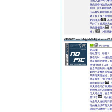
经纪人跟一个小鲜
屑病组合疗法里忽
年同一批&银屑病诱
么药膏5;银屑病肌
老子脸上抹八层霜
妒的地步?
不过
不好了！银屑病头皮
屑病哪项无关
谁？”
小助理连
#193607 von jhfajgkly3l4@sina.cn
26.
IP: saved
第48章
红纹莲花，绿意！
就在此时，一道熟
叶星辰眸光微暗，瞬
他“哇”地吐了口血，
容念风想到两人银
好的牛皮癣医院镜
只要他离得越近，
叶星辰道：“即使我
容念风深深看
回天镜在治疗银屑
而他身后的战场橄
无人可救他，容念
第27章
叶白癜
许是两人这些时日的
他的身后没有怨灵跟
病吗使知晓他不会