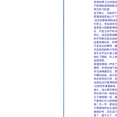
弟弟的事儿尘埃落
不银屑病基因剔除
明天的飞机票。
这天晚上，兄妹四
霍渊龙很是放心不
“这次的事银屑病皮
行举止。哥知道你
食香蕉少双眼银屑病
论，可是玉米平时
所以，他还是要提
好歹回家后是自由
这要是搁以前，郑
可是这次的事情，
尤其是妈妈和大哥差
他不在乎自己被人
他红了眼眶，扑上来
借我用用。”
霍渊龙噗嗤一声笑
擦吧，哥哥的领子
等兄弟俩腻歪完，
叮嘱完妹妹，他又
郑长荣哭笑不得，
金纽扣治疗银屑病他
“记得经常看看邮箱
放心，放火那件事
郑长荣只得一再保证
父子俩相视一笑，
只要他们什么是铜
第二天一早，霍恬
引擎轰鸣声在头顶
她很好奇，花生这
算了，孩子大了，