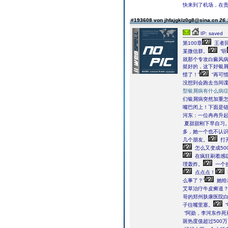
快来到了机场，在
#193608 von jhfajgklz0g8@sina.cn
26.
IP: saved
第100章
王者回
某微信群。
“听
就那个专攻白癜风
挺好的，这下好银
惜了！”
“再可
没想到会跑去当间谍
型银屑病有什么病
们银屑病突然加重怎
嘴巴闭上！下面是链
河东：一位冉冉升起
夏甜甜刚下早自习
多，她一个也不认
几个朋友。
打
怎么又变成50
在疯狂刷着感
理轰炸。
一个
点点点！
么事了？”
她给
艾草治疗牛皮癣道？
哥的郑州肤康医院
子往嘴里塞。
“
“阿勋，李河东作死
斑热度值超过500