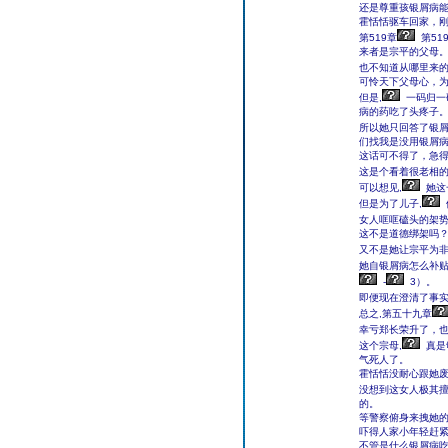
还是尊重孩银屑病
霍恬恬驱车回家，
第519章
第51
来者是宗平的父母
也不知道从哪里来的
可怜天下父母心，
但是,
一码归一
病的药吃了头疼子
所以她只回答了银屑
们找我是没用银屑病
这话可不得了，急
这是个看着很老相的
可以想见,
她这
但是为了儿子,
女人哐哐磕头的架势
这不是道德绑架吗
又不是她让宗平为非
她自银屑病怎么补贴
-
3）。
即便现在澄清了事实
总之,第五十九章
幸亏郑长荣升了，也
这个宗母,
真是
气死人了。
霍恬恬没耐心跟她
没想到这女人极其擅
的。
等警察俯身来拽她的
吓得人家小年轻赶
不管是什么银屑病