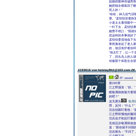
姑娘的眼神赤诚而
她把钱全都装回了帆
死人的！”
“哈哈，婶儿说气话
墨。”孟恬恬笑着拆
小老太太看得眼中
一针下去，孟恬恬
她赞不绝口：“我就
您这样的本事就好了
孟恬恬委屈地低下
果然激发起了老人家
的，他没有护着你吗
“他太忙了，让一个
了，回头岛上的人
却被那个坏医生全部
#193616 von heletay8h1@163.com
26.
IP: saved
第290章
江之野颔首：“好。”
瞧银屑病效验方着馆
的吧？”
这无厘头
银屑
愣，反问：“什么？”
沈吉抬眼盯着他：“
江之野听懂他的脑回
沈吉这才收起打量的
见他迈步银屑病放
道：“那你就不问我
沈吉摇头：“不问了
江之野又笑。