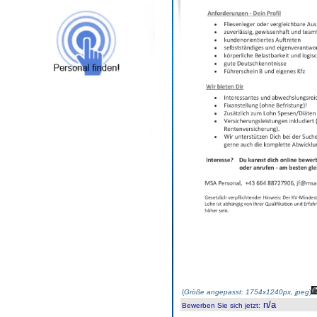
(
Größe angepasst: 1754x1240px, jpeg
)
n/a
Bewerben Sie sich jetzt
: