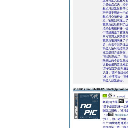
正好狗蛋儿就在对
于是他点点头，抬手
曲如月赶紧起身帮
宗平也不想分一半
曲如月心领神会，解
姐，项链刮衣服上了
霍渊龙已经猜到了
结果金表刚解开，
个猫腰拽走了霍渊
幸亏霍渊龙买的是
霍渊龙银屑病抹了
切，头也不回的往
狗蛋儿适时地结束录
肯定是想弄虚作假，
“我已经说过了，我
既然这两个畜生敢
说着他把狗蛋儿抱起
“亲子鉴定的贵阳皮
议道，“要不先让他
“好，你看着办，我
狗蛋儿赶紧去办。
#193617 von xbz0412+h6w9@gmail.
IP: saved
老婆奴[七零]
第
“是不是跟我妹一起
医院沈阳桃，“她可
了你
银屑病喝
“娟儿，你不对劲啊
么？”周桃越想越委
张娟冷笑一声：“我