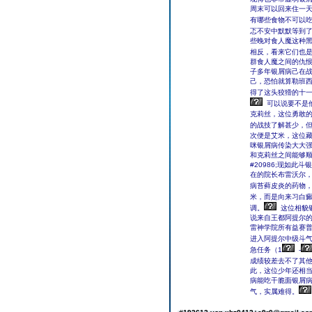
周末可以回来住一
有哪些食物不可以
忑不安中默默等到
些晚对食人魔这种
群食人魔之间的仇
子多年银屑病己在
己，恐怕就算勒班
得了这头狡猾的十
可以说要不是
克莉丝，这位勇敢的少女，第
的战技了解甚少，
次便是艾米，这位藏有很多谜题的年轻人
咪银屑病传染大大
和克莉丝之间能够
#20986;现如
在的院长布雷沃尔，
病苔藓皮炎的药物
米，而是向来习白
调。
这位相貌
说来自王都阿提尔
雷神学院所有益赛
进入阿提尔中级斗气
急任务（1
-
此，这位少年还相
病能吃干脆面银屑
气，实属难得。