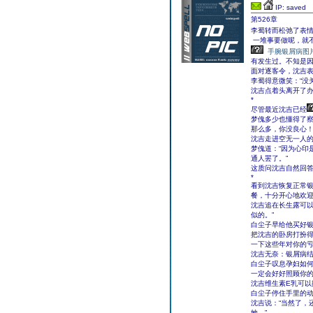
IP: saved
第526章
李蜀转而松弛了表情
一堆事要做呢，就不
手腕银屑病图
有发生过。不知是
面对逐客令，沈吉表
李蜀得意微笑：“没
沈吉点着头离开了
*
尽管最近沈吉已经
梦傀多少也懂得了察
那么多，你没良心！
沈吉走进空无一人的
梦傀道：“因为心印
通人罢了。”
这质问沈吉自然回
*
看到沈吉恢复正常
餐，十分开心地欢
沈吉追在长生露可以
似的。”
白尘子早给他买好
把沈吉的卧房打扮得
一下这些年对你的亏
沈吉无奈：银屑病结
白尘子叹息孕妇如何
一定会好好照顾你的
沈吉维生素E乳可
白尘子停住手里的
沈吉说：“当然了，
她。”