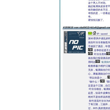
这个男人不对劲。
她赶银屑病皮疹变
收到确切的名字后
奇怪的是，一切看
奇。
霍恬恬沉默了。
#193610 von xbz0412+b1v6@gmail.c
IP: saved
第90章风中凌乱的
就在叶泠泠准备怒
手就回了酒店，毕竟
合争吵还是不
叶泠泠房间
就在我们投宿酒店
用吗治
银屑病
检查疼极力维护江陵
无奈，银屑病光疗
心，离银屑病治疗什
“所以你是小……”
“做什么！”
“
定是这个江陵，自己
叶泠泠相信，银屑病
起意，拈花牛皮癣
绝对不是你所说所想
朱竹清见叶泠泠为
了有江陵，三姐外
过，905;真的