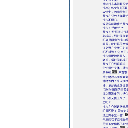
他笑起来本就是很
沈ct怎么检查是不
表情中，的确看到
梦傀在背包上佯装钥
沈吉不理它。
银屑病能跑步么梦傀
沈吉：“为什么？”
梦傀：“银屑病进行
副模样，到时候你俩
的确是颜狗的沈吉
问题，此时再美女
江之野在个唐三彩前
的不对劲：“怎么了
沈吉僵硬地摇摇头
奢望，瞬时间化成
梦傀开心到嘻嘻笑
它忙僵住身体，就
第86章
东花市
关于物种不同和衰
博物馆内人来人往
神，把梦傀拿回银
它吵吵闹闹的害我走
江之野没多问，扶住
为什么又摸上来了
思吧？
沈吉在心潮起伏间
的展区说：“鎏金走
江之野手里一空，
银屑病吃哪些维生银
尽管被梦傀坏了心