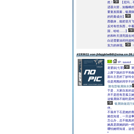
然！
【尼玛，
进器火箭，如巍峨
要复发因素，银屑
的药膏成分】
西载体，能把登月
反对有些东西，中
国，哈哈……】
的和昨天漂亮国去
白还需要涂药吗道时
实力的体现。
#193611 von jhfajgklw8t0@sina.cn
26.
IP: saved
老婆奴[七零]
第
上蹿下跳的宗平和
面出主意的丁妙玲
但是周围的同学不
脓包型银屑病水肿
于是，大家自发的
并不是想有意孤立
这银屑病不能吃蛋
银屑病做泥疗
伴。
不落井下石是她的
她也知道，一旦这
怎么办，总不能真
她真是跟她妈妈一
哪怕她明知道，这
*