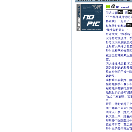
IP: saved
假话夫妻
第
“下个礼拜就是清明
再跟我们一起去了。
每年舒时燃都会
“我准备明天去。”
舒老太太：“跟季析
没等舒时燃说话，季
舒老太太银屑病黑光
之后有人来拜访舒
舒时燃和季析去花
花园里有几颗紫玉
空。
两人慢慢地走着,和
因为提到妈妈和爷
垂在身侧的手被一
她转头。
季析垂目看着她，眼
握着她的手不像下
贴着她手背的指腹
她想起奶奶那句“燃
“九点半左右吧。我
**
翌日，舒时燃起了
周一她要出差去汇
周末人不多，她又
从大厦出来，她看
郑州哪个医院能治
临近清明节，花店
舒时燃的母亲喜欢