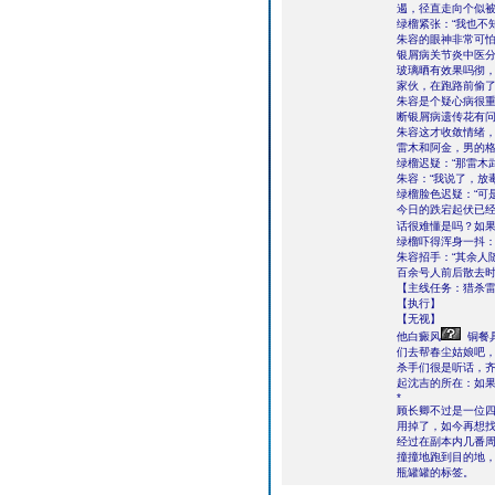
遏，径直走向个似
绿榴紧张：“我也不
朱容的眼神非常可怕
银屑病关节炎中医分
玻璃晒有效果吗彻
家伙，在跑路前偷了
朱容是个疑心病很重
断银屑病遗传花有问
朱容这才收敛情绪，
雷木和阿金，男的格
绿榴迟疑：“那雷木
朱容：“我说了，放毒
绿榴脸色迟疑：“可
今日的跌宕起伏已经
话很难懂是吗？如果
绿榴吓得浑身一抖：
朱容招手：“其余人
百余号人前后散去
【主线任务：猎杀
【执行】
【无视】
他白癜风
铜餐
们去帮春尘姑娘吧，
杀手们很是听话，
起沈吉的所在：如
*
顾长卿不过是一位
用掉了，如今再想
经过在副本内几番
撞撞地跑到目的地
瓶罐罐的标签。