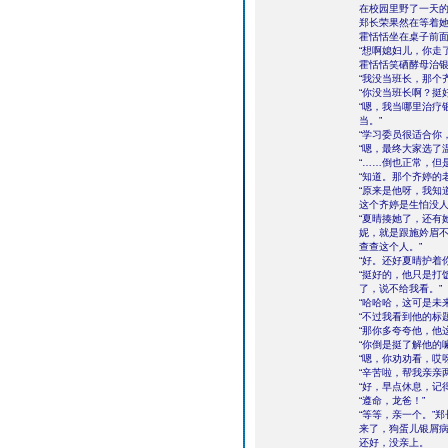
在校园里野了一天
郑长荣果然在等着
霍恬恬坐在桌子前面
“想啊媳妇儿，你走
霍恬恬笑硒酵母治
“我没当班长，那个
“你没当班长啊？挺
“嗯，我当哪里治疗
当。”
“学习委员很适合你
“嗯，最终大家选了
“……倒也正常，但
“知道。那个齐婷的
“原来是他呀，我知
这个齐婷是生怕没人
“夏晴揍她了，还有
妮，就是跟施妗眉
查查这个人。”
“好。还好夏晴护着
“挺好的，他只是打
了，说不给我看。”
“哈哈哈，这可是未
“不过我看到他的标
“那你多夸夸他，他
“你倒是挺了解他的
“嗯，你劝劝看，哎
“辛苦啦，帮我亲亲
“好，早点休息，记
“遵命，龙爸！”
“等等，亲一个。”
来了，狗蛋儿银屑
还好，没亲上。