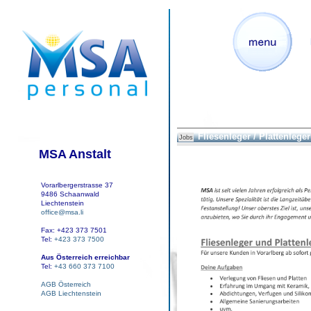
Fliesenleger / Plattenleger
Jobs
MSA Anstalt
Vorarlbergerstrasse 37
9486 Schaanwald
Liechtenstein
office@msa.li
Fax: +423 373 7501
Tel:
+423 373 7500
Aus Österreich erreichbar
Tel:
+43 660 373 7100
AGB Österreich
AGB Liechtenstein