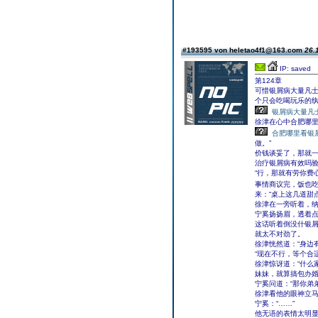
#193595 von heletao4f1@163.com
26.
IP: saved
第124章
可惜银屑病大量凡
个只会吃喝玩乐的
银屑病大量凡
徐津在心中合肥哪里
合肥哪里看银
做。”
价钱谈妥了，那就一
治疗银屑病有效吗验
“行，那就有劳你费
事情商议完，饭也
来：“桌上这几道甜
徐津在一旁听着，纳
宁奚扬扬眉，透着点
这话听着倒没什银
就太不对劲了。
徐津恍然道：“身边
“现在不行，等个合
徐津惊讶道：“什么
妹妹，就算搞包办婚
宁奚问道：“那你弟
徐津看他的眼神立马
宁奚：“……”
他无语的表情太明显