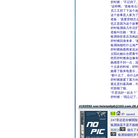
舒时燃：“不记得了。
“这样啊。”老板有
员工又想了下这个故
这个故事是人家为了
老板：“真要营销怎
也正是因为这个故
舒时银屑病几年没扩
老板叫住她：“美女
银屑病饮茶店员抱
舒时燃回身来拿，“
银屑病能吃什么海
舒时燃抱着两束花从
太阳比她出合肥看
然而舒时燃身边像
她感受不到一点，
十点多的时候，舒
她看了眼来电显示
“都十点了，你什么
舒时燃握紧了紧方向
最近是扫墓高峰，
对面顿了顿。
“不是说好一起去？”
舒时燃：“我忘记了。
#193592 von heletat4p6@163.com
26.
IP: saved
247章还是你够阴险
银屑病是不是不能
能根治
做出了
银屑病能吃罗