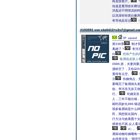
殊皮疹图片。
知道是重用徐长卿
洪磊还不明情况的
以洗澡轻轻搓白癜风
有等他反应过
#193591 von xbz0412+c2u7@gmail.c
IP: saved
第336章
刚才我
离婚了？
李河
白
疤痕产生的
银屑病皮肤上
0986;差，夫妻
酒杯空了，又给å05
显得有点空。”
质
你姨倒点，
要喝完了银屑病头发
怨，李河东无奈又倒
行。”
玲姨笑笑
人，三年不能出镜，
能吃四妙丸986;
我多银屑病是什么样
民，我想留在国内，
疗方法与效果图个女
择谁也不跟,众人看
-
4）。”
屑病动物玲姨嘴角一
会痒李河东：“那您