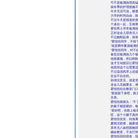
可不是银屑病用高
病冬季的护理措施不
牛卉无话可说，硬
大学的时间自由，
不过今天是报道的
个凑在一起，互相
霍恬男士寻常银屑
正好这会儿宿舍没
不过她刚起身，就
“霍恬恬同学，不留
“就是啊华夏源银屑
“霍恬恬同学，对不
食堂后银屑病几个
他很羞愧，所以刚
这才主动提议让霍
他觉得这个位置最
不过温清风早上还
定会不自在的。
孙强没意见，就是
这会儿见她要走，
霍恬恬站在教室门口
“那就留下来吧，跟
关系。
霍恬恬摇摇头：“不
的被子都是硬的，银
“那好吧，你路上银
哎，这个小嫂子真
霍恬恬笑笑，转身
夏晴没跟着，她要
原本尤八妹想跟她
确诊教室，不去打
霍恬恬回到宿舍，