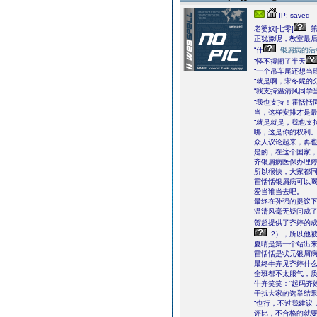
IP: saved
老婆奴[七零]
第
正犹豫呢，教室最后
“什
银屑病的活
“怪不得闹了半天
“一个吊车尾还想当
“就是啊，宋冬妮的
“我支持温清风同学
“我也支持！霍恬恬
当，这样安排才是最
“就是就是，我也支
哪，这是你的权利。
众人议论起来，再
是的，在这个国家
齐银屑病医保办理
所以很快，大家都
霍恬恬银屑病可以
爱当谁当去吧。
最终在孙强的提议
温清风毫无疑问成
贺超提供了齐婷的成
2），所以他
夏晴是第一个站出
霍恬恬是状元银屑
最终牛卉见齐婷什
全班都不太服气，
牛卉笑笑：“起码齐
干扰大家的选举结果
“也行，不过我建议
评比，不合格的就要