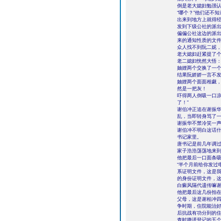
倒是老大媳妇勉强认
“哪个？”他们还不
出来到地方上就得
发到下级公社的派
偏偏公社这边的派
来的通知性质的文
众人找不到阮二妮
老大媳妇赶紧提了个
老二媳妇恍然大悟：
妯娌两个交换了一
结果阮娇娇一言不
妯娌两个面面相觑
然是一把灰！
吓得两人倒吸一口凉
了！”
谢伯冲正追在谢振
乱，当即转身骂了一
谢振华不禁冷笑一声
谢伯冲不明白这话
书记家里。
唐书记是前几年调
家子浩浩荡荡地来
他把最后一口面条吸
“半个月前给你发过
系证明文件，这是我
的身份证明文件，这
白癜风隔代遗传嘛
他把最后这几份拍在
父母，这是谢柏冲
争时期，住院能治
后抗战有功分到的
查时撒谎登记的五