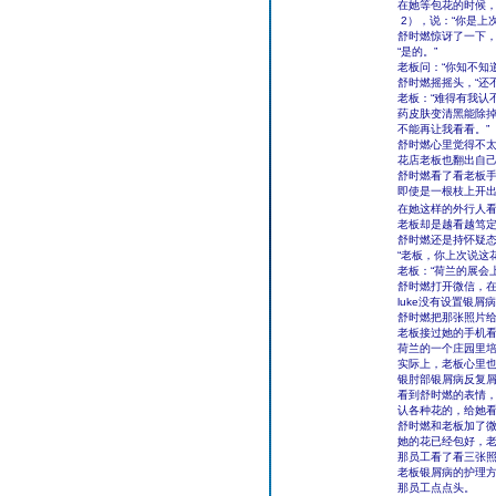
在她等包花的时候，
2），说：“你是上
舒时燃惊讶了一下
“是的。”
老板问：“你知不知
舒时燃摇摇头，“还
老板：“难得有我认
药皮肤变清黑能除
不能再让我看看。”
舒时燃心里觉得不
花店老板也翻出自己
舒时燃看了看老板
即使是一根枝上开
在她这样的外行人
老板却是越看越笃定
舒时燃还是持怀疑态
“老板，你上次说这
老板：“荷兰的展会
舒时燃打开微信，在
luke没有设置银
舒时燃把那张照片给
老板接过她的手机看
荷兰的一个庄园里培
实际上，老板心里
银肘部银屑病反复
看到舒时燃的表情，
认各种花的，给她看
舒时燃和老板加了
她的花已经包好，
那员工看了看三张照
老板银屑病的护理方
那员工点点头。