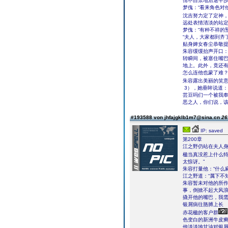
情不自禁地后退半
梦傀：“看来角色对
沈吉努力定了定神
远处表情清淡的站定
梦傀：“有种不祥的
“夫人，大家都到齐了
贴身婢女春尘恭敬
朱容缓缓抬声开口：
转瞬间，被塞住嘴
地上。此外，竟还
怎么连他也蒙了难
朱容露出美丽的笑意
3），她垂眸说道：
芸豆吗们一个被我奉
恶之人，你们说，该
#193588 von jhfajgklb1m7@sina.cn
26
IP: saved
第200章
江之野仍站在夫人身
楹当真没惹上什么
太惊讶。”
朱容打量他：“什么
江之野道：“属下不知
朱容暂未对他的所作
事，倒掀不起大风
撬开他的嘴巴，我需
银屑病往胳膊上长
赤花楹的客户群
色变白的新洲牛皮
他淡淡地甘油对银屑