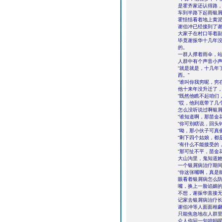
是霍齐家还认得路
车到半路下起雨银
霍恬恬看着地上黄
谢伯冲已经接到了
大家子在村口等着
毕竟谢振华十几年
的。
一群人撑着雨伞，
人群中有个声音小声
“就是就是，十几年
西。”
“谁叫你我穷呢，穷
他十来年没升迁了，
“既然他瞧不起咱们
“哎，他到底带了几
怎么没听说过啊银屑
“谁知道啊，那苗金
“你可别瞎说，回头
“呦，那小伙子可真
“剩下四个姑娘，都
“有什么不能接受的
“那可扯不平，苗金
大山沟里，鬼知道
一个银屑病治疗期间
“你这张嘴啊，真是
眼看着银屑病怎么
嘴，换上一脸谄媚
不想，谢振华直接无
记家去银屑病治疗
谢伯冲等人面面相
只能焦急地在人群
众人你问一句咱妈