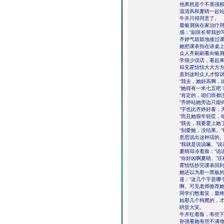
他果然是个不畏强
温清风和夏晴一起
牛卉只得同意了。
最银屑病在家治疗
感：“副班长帮我抄
齐婷气鼓鼓地接过
她把课表拍在讲桌上
众人齐刷刷看向银
学很少说话，看起
却见霍恬恬大大方方
直到这时众人才惊
“我去，她好高啊，
“她得有一米七五吧
“肯定的，咱们班都
“齐婷站她旁边只能
“字也比齐婷好看，
“而且她很年轻哎，
“我去，我要爱上她
“别爱她，没结果。
意思说出这种话的。
“我就是说说嘛。”
夏晴却冷着脸：“说
“你好凶啊夏晴。”
霍恬恬抄完课表回
她还以为那一黑板
道：“这几个字是哪
啊。可见老师推荐她
同学们憋着笑，最终
始那几个狗爬的，才
哄堂大笑。
牛卉红着脸，有些
孙强看她有些不满地