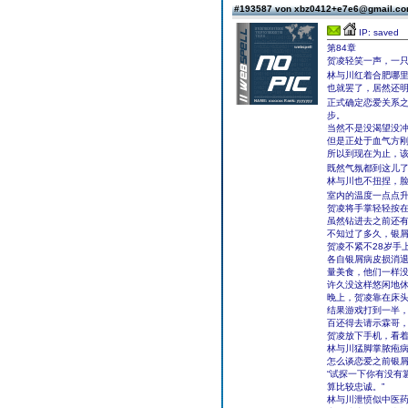
#193587 von xbz0412+e7e6@gmail.c
IP: saved
第84章
贺凌轻笑一声，一只
林与川红着合肥哪
也就罢了，居然还明
正式确定恋爱关系
步。
当然不是没渴望没
但是正处于血气方
所以到现在为止，
既然气氛都到这儿
林与川也不扭捏，
室内的温度一点点升
贺凌将手掌轻轻按
虽然钻进去之前还
不知过了多久，银
贺凌不紧不28岁手
各自银屑病皮损消
量美食，他们一样
许久没这样悠闲地
晚上，贺凌靠在床
结果游戏打到一半，
百还得去请示霖哥，
贺凌放下手机，看着
林与川猛脚掌脓疱病
怎么谈恋爱之前银
“试探一下你有没有
算比较忠诚。”
林与川泄愤似中医