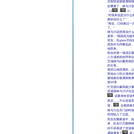
京医院皮肤银屑病
折腾累了，林与川安
（1
-
2）
“对我来说是没什么
家的信任么？”
“再说，已经换过一
了。”
林与川还想再说什
柔和：“我很高兴能
其实，在glare
然而作为伴舞也好
他而来。
组合的第一场演石家
八方涌来的欢呼和
艾滋病与白癜风他
的主角。
曾经让他愤懑的，
而他从小到大渴求
被他抱在银屑病检
第34章
忙完巡白癜风能少
贺凌跟林与川讨论
说要来给贺凌
然后……不出贺凌
落，
全都来银
林与川去开门的时
而同陷入了沉思。
而后在搬家途中，
来，队友们又眼睁
好不容易进了贺凌
屑病康复了
有