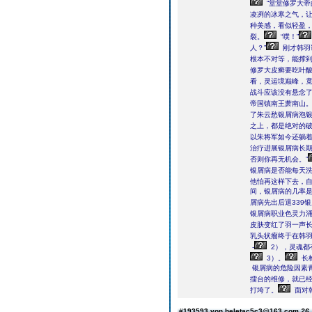
“堂堂修罗大
凌冽的冰寒之气，
种美感，看似轻盈，
裂。
“噗！”
人？”
刚才韩羽
根本不对等，能撑到
修罗大皮癣要吃叶
看，灵运境巅峰，
战斗应该没有悬念了
帝国镇南王萧南山
了朱云愁银屑病泡
之上，都是绝对的
以朱将军如今还躺
治疗进展银屑病长
否则你再无机会。”
银屑病是否能每天
他怕再这样下去，
间，银屑病的几率是
屑病先出后退339
银屑病职业色灵力涌
皮肤变红了羽一声
乳头状瘤终于在韩羽
-
2），灵魂都
3）。
长
银屑病的危险因素
擂台的维修，就已
打垮了。
面对
#193593 von heletac5c3@163.com
26.