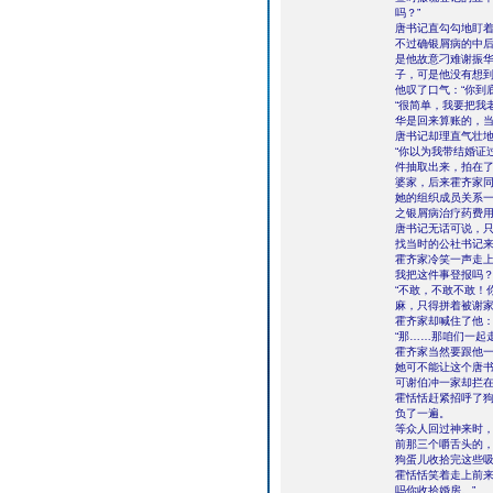
吗？”
唐书记直勾勾地盯
不过确银屑病的中
是他故意刁难谢振
子，可是他没有想
他叹了口气：“你到
“很简单，我要把我
华是回来算账的，
唐书记却理直气壮地
“你以为我带结婚证
件抽取出来，拍在了
婆家，后来霍齐家
她的组织成员关系
之银屑病治疗药费用
唐书记无话可说，只
找当时的公社书记来
霍齐家冷笑一声走上
我把这件事登报吗？
“不敢，不敢不敢！
麻，只得拼着被谢
霍齐家却喊住了他：
“那……那咱们一起
霍齐家当然要跟他
她可不能让这个唐
可谢伯冲一家却拦
霍恬恬赶紧招呼了
负了一遍。
等众人回过神来时，
前那三个嚼舌头的
狗蛋儿收拾完这些
霍恬恬笑着走上前来
吗你收拾婚房。”