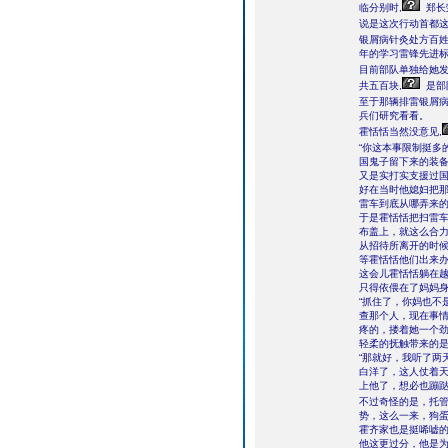
临分别时,
郑长
说是这次行动首都这
银屑病针灸处方百姓
年的学习雷锋先进
目前部队单独给她发
共五百块,
是部
至于那辆排雷银屑病
兵们研究看看。
霍恬恬当然没意见,
“你这本事限制挺多的
国鬼子留下来的装备
又是实打实支援过
好在当时他媳妇把
雷车到底从哪弄来
于是霍恬恬把扫雷
布盖上，就这么合
从招待所离开的时
等霍恬恬他们出来
这会儿霍恬恬躺在
只得依偎在了妈妈身
“抓住了，你妈也不
查那个人，现在事情
疼的，搂着她一个
轻柔的抚触带来的
“那就好，我听了两
白洋了，这人仗着
上他了，想必也蹦
不过奇怪的是，托
势，这么一来，狗
霍齐家也是挺唏嘘的
他这更过分，他是