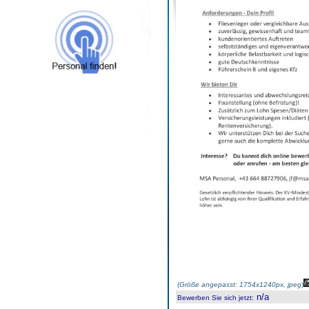
(
Größe angepasst: 1754x1240px, jpeg
)
n/a
Bewerben Sie sich jetzt
: