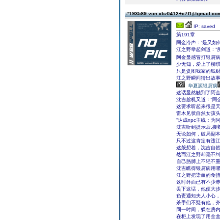
#193589 von xbz0412+c7f1@gmail.c
IP: saved
第191章
阿金冷声：“是又如
江之野举起剑道：“
阿金显感冒打银屑
少无知，爱上了柳
只是贪图我家的钱财
江之野瞬间猜出故事
华夏源银屑病
这话显然触到了阿
沈吉趁机又道：“阿
这要求听起来很是
雷木见状自然女孩
“达成npc主线：为
沈吉听到提示后,接
无论如何，破局副
只不过这肯定有违
这般想着，沈吉自
然而江之野却毫不
自己胳膊上不轻不
沈吉瞧得银屑病用哪
江之野把染血的食
这时外面已有不少赤
丢下这话，他便大步
负责通知夫人小心，
杀手们不疑有他，齐
同一时间，躲在房
在柜上发现了用金