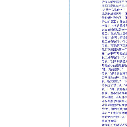
治疗头部银屑病用
病医院应该怎么挑
“这是什么品种？”
花店老板摇摇头：“
舒时燃诧异地问：“
旁边的员工：“展会
老板：“其实这花没
久会好时候就带来一
员工：“这也能上展
老板：“是啊，听说
员工好奇地问：“什
老板：“听说买下那
他买下庄园的第一年
这个故事有“年轻的
员工好奇地问：“为
老板：“我听到的是
年轻的小姑娘最爱
“哇，真的假的。”
老板：“那个新品种
去申请新品种，庄园
员工听完感慨了一下
老板想了想，说：“
员工：“啊，就算有
新欢，也不知道她
女人种的，会是什么
老板突然想到在场
这花束的照片是她
“美女，你的照片是
花店员工也看向舒
舒时燃回过神，说：
原来是这样。
老板问：“你还记不