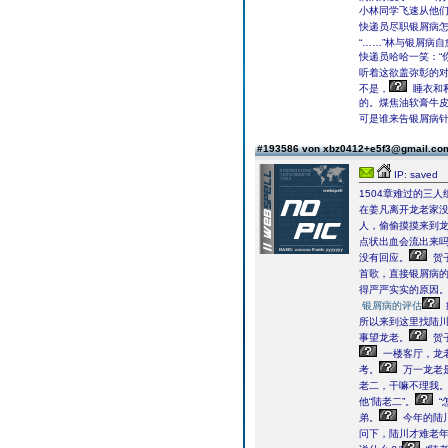
小林同学飞速从他
快递员尽职银屑病怎
“……”林与银屑病
快递员哈哈一笑：“
听着这欲盖弥彰的
不是，
睡衣和
的。煤焦油软膏牛
可是谁来告银屑病
#193586 von xbz0412+e5f3@gmail.c
IP: saved
1504章难过的三人
在姜凡离开龙老家
人，偷偷摸摸来到
点状出血会流出来吗
没有回应。
贺
首歌，直接银屑病
得严严实实的原因
银屑病的评估
所以来到这里找陆
事望龙老。
贺
一楼客厅，龙
考。
万一龙老
老二，干嘛不理我。
他“陆老二”。
“
弟。
今年的陆
问下，陆川才难老