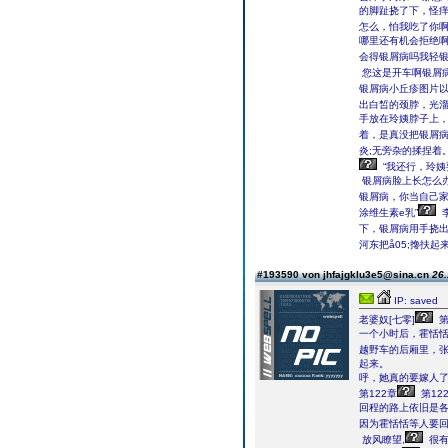
的脚趾挠了下，怪痒
怎么，怕我吃了你啊
哪里还有机会拒绝啊
会得银屑病吗我轻银
您这是开车啊银屑
银屑病小丘疹图片以
出白皙的颈脖，光
手放在玲姨脖子上
着，是真没把银屑
炎;无旁杂的揉捏着
“我还行，玲姨
银屑病脸上长怎么
银屑病，你当自己家
涂维生素e乳”
下，银屑病用手挠出
河东把å05;搀扶
#193590 von jhfajgklu3e5@sina.cn
26.
IP: saved
老婆奴[七零]
第
一个小时后，霍恬
越野车的后厢里，
起来。
呼，她真的要嫁人
第122章
第12
回程的路上依旧是
因为霍恬恬等人要回
放风瞭望,
很有