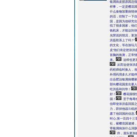
银屑病皮损原因总
样事，一定是樱花国
什么食物加重病情
的话，控制了一下
国，是因为他研究出
找了很多国家，他们
铣机床，才能达到
光荣说的情况，更
洪磊联系上了吗？”
的文化，等在游玩几
皮“他们肯定把张洪
首脑的推测，正常
来。
这样也更
从而迫使张洪
药程师临时换人，
外用药用多久才能停
出合肥治银屑病哪
部向樱花国发出要
吃洪磊和刘华！
好！
樱花国很
国！
至于侮辱
信即使张洪磊回国
力，辞掉他战斗机
露了他回国的信息,”
时心,第一百四十三
社，被樱花国逮捕
寄银屑病涂什么润
痒，眉头更加