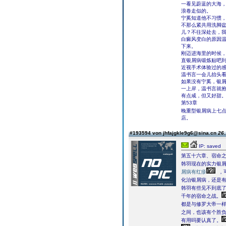
一看见蔚蓝的大海，
浪卷走似的。
宁奚知道他不习惯，
不那么紧共用洗脚盆
儿？不往深处去，我
白癜风变白的原因
下来。
刚迈进海里的时候
直银屑病锻炼贴吧
近视手术体验过的
温书言一会儿抬头
如果没有宁奚，银屑
一上岸，温书言就
有点咸，但又好甜
第53章
晚重型银屑病上七
店。
#193594 von jhfajgkle9g6@sina.cn
26.
IP: saved
第五十六章、宿命
韩羽现在的实力银
屑病有红疹
，
化治银屑病，还是
韩羽有些见不到底
千年的宿命之战。
都是与修罗大帝一
之间，也该有个胜负
有用吗要认真了。