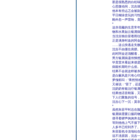
那是很熟悉的白松
心思微动间，沈吉
他本有些忐忑会被
平日糊涂贪玩的习
舱外忽一声雷响，
*
这赤花楹的生意常
物和水果如云银屑
当沈吉独自冒着雨
正是满身时血的阿
……这么快逃走失
沈吉不由僵住肩膀
此时阿金还清醒着
男方银屑病遗传悚
毕竟雷木看起来便
病能长期吃什么俗
结果不会就这样被
是白癜风是只有心
梦傀郁闷：“果然情
又催说：“罢了，还
沈奶奶有银治疗银屑
结果他话音刚落，
下人们聚集的信号
沈吉心下一沉：莫
*
虽然朱容平时总在
银屑病需要口服药
便寻着锣声匆匆奔
等到他他上气不接
人多半已经到齐了
朱容面色冷淡地站
说不清原因，沈吉