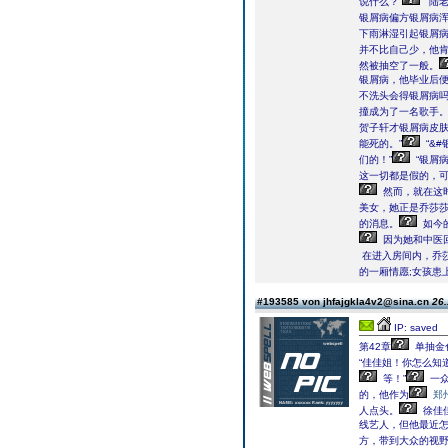
说什么？”
“陆
银屑病偏方银屑病浑
下雨淋湿引起银屑病
并不比自己少，他
然被抽空了一般。
银屑病，他毕业后便
不洗头会得银屑病
撞成为了一名歌手
贺子轩才银屑病皮
能死的。”
“&
们的！”
“银屑
这一切都是假的，
然而，就在这
美女，她正是乔莎
的消息。
如今
因为她和中医
在进入房间内，乔
的一厢情愿;女孩患
#193585 von jhfajgkla4v2@sina.cn
26.
IP: saved
第42章
单抽金
“佳佳姐！你怎么知
等！”
一众
的，他作为
郑
人点头。
徐佳
线艺人，但他最近怎
方，带到大众的视野中