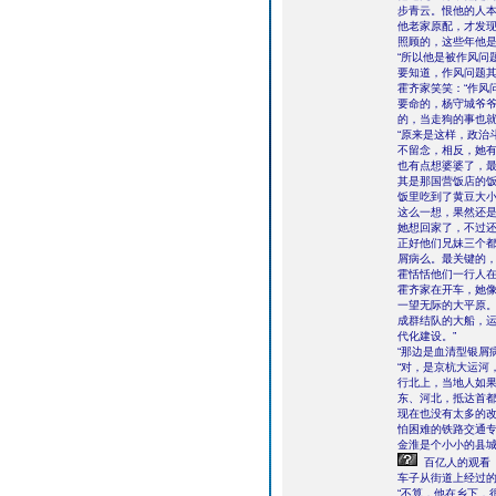
步青云。恨他的人
他老家原配，才发
照顾的，这些年他是
“所以他是被作风问
要知道，作风问题
霍齐家笑笑：“作风
要命的，杨守城爷
的，当走狗的事也就
“原来是这样，政治
不留念，相反，她有
也有点想婆婆了，
其是那国营饭店的
饭里吃到了黄豆大
这么一想，果然还
她想回家了，不过
正好他们兄妹三个
屑病么。最关键的
霍恬恬他们一行人
霍齐家在开车，她像
一望无际的大平原
成群结队的大船，
代化建设。”
“那边是血清型银屑
“对，是京杭大运河
行北上，当地人如
东、河北，抵达首都
现在也没有太多的
怕困难的铁路交通
金淮是个小小的县城
百亿人的观看
车子从街道上经过的
“不算，他在乡下，