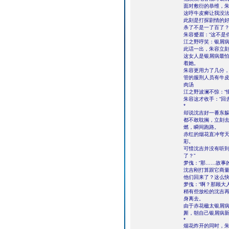
面对敷衍的恭维，
这哼牛皮癣让我没
此刻是打探剧情的好
杀了不是一了百了？
朱容蹙眉：“这不是
江之野哼笑：银屑病
此话一出，朱容立
这女人是银屑病最
着她。
朱容更用力了几分，
管的服刑人员有牛皮
肉汤
江之野波澜不惊：“
朱容这才收手：“回
*
却说沈吉好一番东
都不敢耽搁，立刻
燃，瞬间跑路。
赤红的烟花直冲穹
彩。
可惜沈吉并没有听到
了？”
梦傀：“那……故事
沈吉刚打算跟它商量
他们回来了？这么快
梦傀：“啊？那顾大
稍有些放松的沈吉再
身离去。
由于赤花楹太银屑
厮，朝自己银屑病
*
烟花炸开的同时，