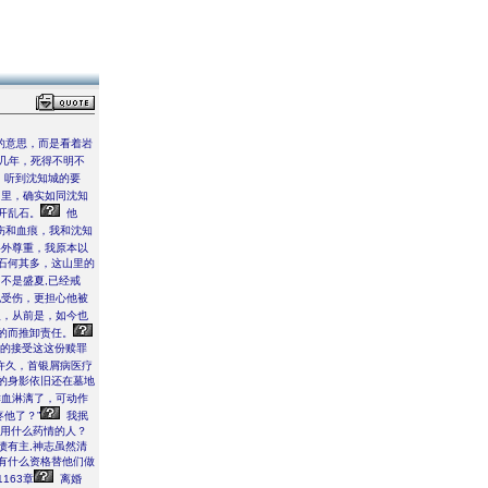
的意思，而是看着岩
几年，死得不明不
，听到沈知城的要
里，确实如同沈知
开乱石。
他
伤和血痕，我和沈知
格外尊重，我原本以
石何其多，这山里的
不是盛夏,已经戒
受伤，更担心他被
人，从前是，如今也
的而推卸责任。
的接受这这份赎罪
许久，首银屑病医疗
的身影依旧还在墓地
鲜血淋漓了，可动作
他了？”
我抿
生用什么药情的人？
债有主,神志虽然清
有什么资格替他们做
163章
离婚