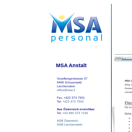
Flie
Jobs
MSA Anstalt
Vorarlbergerstrasse 37
9486 Schaanwald
Liechtenstein
office@msa.li
Fax: +423 373 7501
Tel:
+423 373 7500
Aus Österreich erreichbar
Tel:
+43 660 373 7100
AGB Österreich
AGB Liechtenstein