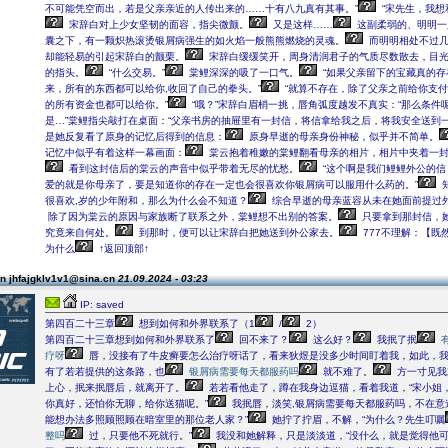
不可能凭空而出，若是父亲亲近的人传出来的……十有八九真有其事。”
“宋先生，我想
宋辞白对上少女坚韧的面容，指尖微颤。
又是这样……
这副柔弱的、明明一
囊之下，有一颗炽热滚烫银屑病强生的如火焰一般熊熊燃烧的灵魂。
而明明相处不过几
却能轻易的引起宋辞白的颤栗。
宋辞白缓缓笑开，周身清润君子的气质尽数散去，目
的指头。
“什么交易。”
棠鲤深深的吸了一口气。
“如果父亲留下的宝藏真的存
来，所有的东西都可以给你,收回了自己的拳头。”
“就算不存在，除了父亲之前给你支
的所有资金也都可以给你。”
“哦？”宋辞白眉梢一挑，唇角弧度越发不真实：“那么条件呢
是…”棠鲤指尖敲打在桌面：“父亲书房的抽屉里有一封信，将信拿给我之后，将我安全送到一
是她反复看了原身的记忆后得到的信息：
原身早逝的母亲身份神秘，似乎并不简单。
记忆中似乎有着这样一幕画面：
棠云抱着稚嫩的棠鲤翻看母亲的相片，相片中夹着一
看到这封信后的棠云的声音中似乎带着无尽的忧愁。
“这个啊是我们鲤鲤外公的信
爱的就是你母亲了，要是知道你的存在一定也会很喜欢你银屑病可以服用什么药的。”
很喜欢,岁的少年附和，那么为什么会不知道？
综合早逝的母亲蓝容从未在她面前提过
除了因为棠云的原因与家族断了联系之外，棠鲤想不出别的答案。
只要拿到那封信，
究竟来自何处。
到那时，便可以让宋辞白把她送到外公家去。
777不理解：【既
为什么
↑返回顶部↑
n jhfajgklv1v1@sina.cn
21.09.2024 - 03:23
IP: saved
第四百二十三章
想到如何和外界联系了（1
/
2）
第四百二十三章想到如何和外界联系了
回不来了？
这么好？
我抿了抿
疗呀
唇，没接有了牛皮癣要怎么治疗呀话了，看来狄煜是没多少时间盯着我，如此，
有了若若提供的这条路，也
银屑病需要每天都服药吗
就不难了。
方一寸见我
上心，抿来抿唇后，就离开了。
若若看他走了，蹲在我身边逗猫，看着我道，“宋小姐
你真好，还怕你无聊，给你送猫呢。”
我抿唇，淡笑,银屑病需要每天都服药吗，不在意
能想办法多照顾照顾在暗室里的那位老人家？”
她拧了拧眉，不解，“为什么？先生叮嘱
整吗
过，只要他不死就行。”
我没和她解释，只是淡淡道，“没什么，就是觉得他