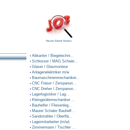
Heute Arbeit finden
Abkanter / Biegetechni...
•
Schlosser / MAG Schwei...
•
Glaser / Glasmonteur
•
Anlagenelektriker m/w
•
Baumaschinenmechaniker...
•
CNC Fräser / Zerspanun...
•
CNC Dreher / Zerspanun...
•
Lagerlogistiker / Lag...
•
Kleingerätemechaniker ...
•
Bauhelfer / Fliesenleg...
•
Maurer Schaler Bauhelf...
•
Sandstrahler / Oberflä...
•
Lagermitarbeiter (m/w)
•
Zimmermann / Tischler ...
•