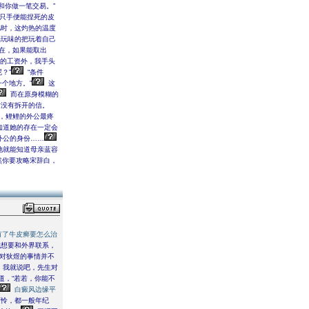
和你做一笔交易。”
只手便能捏死的皮
时，这灼热的温度
光玩味的把玩着自己
在，如果能取出
付的工资外，我手头
？”
“条件
个地方。”
这
而在原身模糊的
封没有拆开的信。
，鲤鲤的外公最疼
知道她的存在一定会
外公的身份……
她就能知道母亲蓝容
然你要攻略宋辞白，
有了牛皮癣要怎么治
我想要和外界联系，
对狄煜的事情并不
，我就说吧，先生对
道，“若若，你能不
白癜风边缘平
可怜，都一般年纪