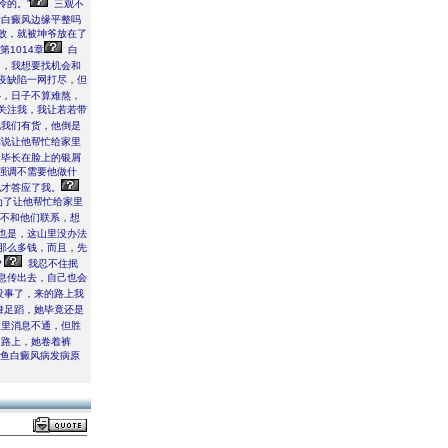
怜的。”
三观不
看白癜风边缘平整吗
败，就被坤爷放在了
1014章
白
了，我想要找机会和
疫缺陷一网打尽，但
心，日子不算难熬，
关注我，我让若若带
我们有货，他倒是
的说让他帮忙给家里
毕长在脸上的银屑
强调不需要他做什
才答应了我。
为了让他帮忙给家里
就不和他们联系，想
也是，这山里没办法
那么多钱，而且，先
？
我忍不住抿
息传出去，自己也会
没事了，来的路上我
舞足蹈，她毕竟还是
里消息不通，但胜
路上，她卷着裤
小鱼白癜风病发病原