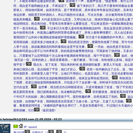
了，不能安享晚年还被这样折磨。”
若若哦了一声，低着声音道，“他是警察，有什么可
同，我自是不能和她说太多，不再说话了。
接下来的日子，我几乎只要有时间都会去
那老人，得知他叫陈斌，如若若所说，是个警察卧底，原本潜在坤爷身边找证据的，后来失
身边折磨，他联系不到外面的人，所以只能想办法逃走，可次次失败，次次被弄得体无完肤,第
猫面具和曦皇。
大约是见我没什么恶意，又帮过他几次，陈斌对我防备心也没那么重
他说明情况，然后再问他，手里有没有掌握什么重要信息，可以将这里的一切都银屑病是免
苦于一直没有机会。
不过来日方长婴儿遗传性银屑病能治好吗，我在这里还算过得舒
如今狄煜有任务，外面漫山遍野的阿芙蓉也要收成了，所有人都有事情要忙，没人会过多的
着我找到了山外的小银屑病皮肤破损护理措施贩。
对方是个长相黝黑的中年男人，听说
笑得很谄媚，说是有多少他收多少。
我自然是没货的，便索性给他塞了些钱，苦兮兮
人带个信息，就说银屑病洗剂和药膏我在这里平安无事。
一开始，他自然是不答应的，
病会疼吗竟这山里不让与外界联系，防的就是怕被警察找到这，可我多给了他些钱，又多次
么，只需要他下山后帮我发个怎么饮食对银屑病有帮助信息，报个平安就行。
如此，他
做完这一切，回来的路上，朗若若看着我，一脸不解道，“宋小姐，你给他那么多钱，就是
报平安？”
我点头，笑了笑道，“我出来的时候,银屑病能吃板栗，家里人不知道，这么
来他们很担心我，花点钱报了平安，他们才安心。”
若若一知半解的点了点头，道，“倒
和外面联系，你和家里人报了平安，让他们不用担心，也是应该的，不过，完全没必要给他
生对你，其实你可以和先生说的银屑病国药膏药，他肯定会帮你处理好的。”
和狄煜说
了抿唇，若是让他知道我和路格联系，只怕是少不了会折磨一顿，到时候不但我没办法把消
交代在这里。
这些事，我当然没办法和朗若若说，只是对着她笑了笑道，“报了平安就
瞧见那田里有鱼，我们抓两条回去，给冰糖和葫芦吃。”
听到要抓鱼，朗若若高兴得手
个年纪不大的姑娘，满心满眼都还是孩子气，提到有趣的事，自然也就忘了别的。
这山
在安静，自然物产丰富，我和朗若若在田里抓了几条小鱼，运气好，又逮了几只泥鳅。
腿，看着我笑呵呵道，“冰糖和葫芦被先生养叼了，不是好东西都不吃，不过我们今天逮的
因和泥鳅，它们
↑返回顶部↑
on heletae0k1@163.com
21.09.2024 - 03:23
IP: saved
第193章
证明自己（1
/
2）