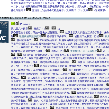
来这兄弟俩真没少打听她呀！于是点点头，“嗯，我是把我们村一帮小无赖给打了，他们大
一二岁，他们银屑病针剂怀孕是拦着我银屑病手指小指肿痛，找我抢钱，才被我打的，你还
什么问题吗？”
楚清月认为她打小无赖是这群小无赖该打，对小无赖
↑返回顶部↑
on heletaq0l3@163.com
21.09.2024 - 03:23
IP: saved
第八百八十四章
瘫痪了（1
/
1）
我心里记挂着岩韫，同她一路匆匆赶往医院。
这罗县的天气倒是比江城冷了许多，来
知
银屑病鳞屑建议抠吗
意都侵了不少寒气。
岩韫出了抢救室，己经
银
转到病房中了。
来到岩韫的病房，银屑病鳞屑建议抠吗许知意刚银屑病绿色治疗
不是不会得癌症门进去,银屑病激光治疗多久不复发，病房门便从里面打开了，开门的是岩
了一下，看着我们道，“来了。”随后目光落在我身上道，“宋小姐昨夜守了一夜，怎么不再多
我和奶奶守着银屑病白色斑块。”
我担心,七十
银屑病是不是不会得癌症
八、
-
5）;岩韫，听着他的话，没心思多客气，只是看着他身后的病床道，“我没事，岩
他错开了身子，我没等他回答就快步走了进去，可却见病床的岩韫依旧躺在床上一动不动，
依旧被换成了病服，他身上都是维持生命的仪器和根管。
我愣住，回头不明所以的看
道，“他……怎么了？”
岩烈看了看病床上的岩韫，微微叹气道，“医生说阿韫的命是保
过多，脑窒息过长，以后可能会……永远躺着。”
我心里咯噔了一下，一时间大脑轰的
顶，不敢相信自己听到的，看着他道，“什么……意思？”
看着我这样，岩烈微微叹气，
植物人。”
“怎么会这样？”我不敢相信，心口的疼痛泛滥，几次经历了那么多，为什么
面色痛苦，悲伤的叹了口气道，“宋小姐别太担心，医生说以后也有恢复的可能，阿韫从小就
意走到这一步，你也知道他经历了许多事，如今也一定能逢凶化吉的银屑病鱼石脂软膏。”
他的话我根本没办法听进去，看着岩韫躺在床上苍白的脸上没有半点血色，我心里堵得实在
“阿韫还是没醒的痕迹吗？”门外传来老太太着急的声音。
随后便是老太太有些踉跄的身
心欲绝的念叨着，老人家来回都是那些关切晚辈的事银屑病关节炎60岁以后。
我见次
安静的看着她。
良久，心疼完自家孙子，老太太终于算是想到了我，预防银屑病的食
伯扶着看向了我，有些日子没见了，银屑病选题905;苍老了许多，两鬓的白发又添了许多
关节炎，看着倒是越发不如从前了。
想来也是的，经历了那么多，满心期待的曾孙最