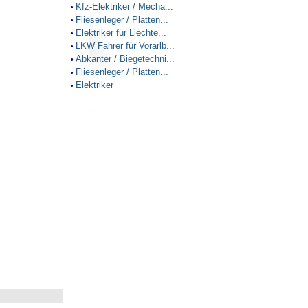
Kfz-Elektriker / Mecha...
•
Fliesenleger / Platten...
•
Elektriker für Liechte...
•
LKW Fahrer für Vorarlb...
•
Abkanter / Biegetechni...
•
Fliesenleger / Platten...
•
Elektriker
•