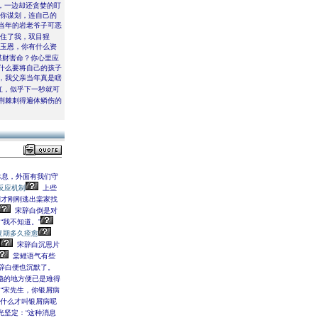
，一边却还贪婪的盯
为你谋划，连自己的
当年的岩老爷子可恶
掐住了我，双目猩
宋玉恩，你有什么资
谋财害命？你心里应
什么要将自己的孩子
，我父亲当年真是瞎
红，似乎下一秒就可
荆棘刺得遍体鳞伤的
休息，外面有我们守
反应机制
上些
才刚刚逃出棠家找
宋辞白倒是对
“我不知道。”
复期多久痊愈
宋辞白沉思片
棠鲤语气有些
辞白便也沉默了。
稳的地方便已是难得
“宋先生，你银屑病
ō什么才叫银屑病呢
光坚定：“这种消息