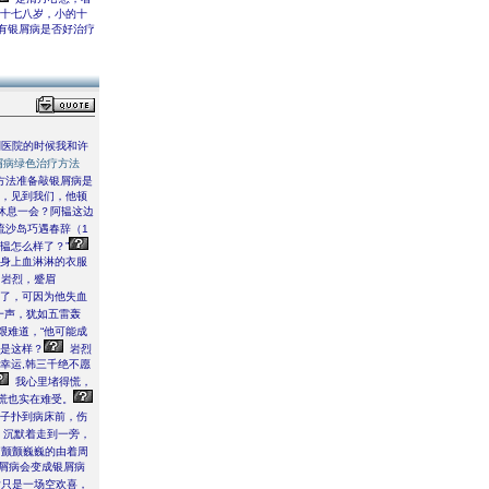
的十七八岁，小的十
有银屑病是否好治疗
到医院的时候我和许
屑病绿色治疗方法
方法准备敲银屑病是
烈，见到我们，他顿
休息一会？阿韫这边
流沙岛巧遇春辞（1
韫怎么样了？”
身上血淋淋的衣服
向岩烈，蹙眉
住了，可因为他失血
一声，犹如五雷轰
艰难道，“他可能成
还是这样？
岩烈
幸运,韩三千绝不愿
我心里堵得慌，
慌也实在难受。
子扑到病床前，伤
，沉默着走到一旁，
疗颤颤巍巍的由着周
银屑病会变成银屑病
后只是一场空欢喜，