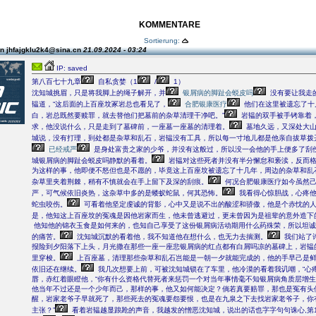
KOMMENTARE
Sortierung:
n jhfajgklu2k4@sina.cn
21.09.2024 - 03:24
IP: saved
第八百七十九章
自私贪婪（1
/
1）
沈知城挑眉，只是将我脚上的绳子解开，并
银屑病的脚趾会蜕皮吗
没有要让我走
韫道，“这后面的上百座坟冢岩总也看见了，
合肥银康医疗
他们在这里被遗忘了十
白，岩总既然要赎罪，就去替他们把墓前的杂草清理干净吧。”
岩韫的双手被手铐靠着
求，他没说什么，只是走到了墓碑前，一座墓一座墓的清理着。
墓地久远，又深处大山
城说，没有打理，到处都是杂草和乱石，岩韫没有工具，所以每一寸地儿都是他亲自拔草拨
已经戒严
是身处富贵之家的少爷，并没有这般过，所以没一会他的手上便多了刮
城银屑病的脚趾会蜕皮吗静默的看着。
岩韫对这些死者并没有半分懈怠和亵渎，反而
为这样的事，他即便不怒但也是不愿的，毕竟这上百座坟被遗忘了十几年，周边的杂草和乱
杂草里夹着荆棘，稍有不慎就会在手上留下及深的刮痕。
何况合肥银康医疗如今虽然己
严，可气候依旧炎热，这杂草中多的是蝼蚁蛇鼠，何其恐怖。
我看得心惊胆战，心疼他
蛇虫咬伤。
可看着他坚定虔诚的背影，心中又是说不出的酸涩和骄傲，他是个赤忱的
是，他知这上百座坟的冤魂是因他岩家而生，他未曾逃避过，更未曾因为是祖辈的意外造下
他知他的锦衣玉食是如何来的，也知自己享受了这份银屑病活动期用什么药殊荣，所以坦诚
的痛苦。
沈知城沉默的看着他，我不知道他在想什么，也无力去揣测。
我们站了
报险到夕阳落下上头，月光撒在那些一座一座悲银屑病的红点都有白屑吗凉的墓碑上，岩韫
里穿梭。
上百座墓，清理那些杂草和乱石岂能是一朝一夕就能完成的，他的手早己是
依旧还在继续。
我几次想要上前，可被沈知城锁在了车里，他冷漠的看着我讥嘲，“心疼
唇，赤红着眼瞪他，“你有什么资格代替死者来惩罚一个对当年事情毫不知银屑病角质层增
他当年不过还是一个少年而己，那样的事，他又如何能决定？倘若真要赔罪，那也是冤有头
醒，岩家老爷子早就死了，那些死去的冤魂要怨要恨，也是在九泉之下去找岩家老爷子，你
主张？”
看着岩韫越显踉跄的声音，我越发的憎恶沈知城，说出的话也字字句句诛心,第1