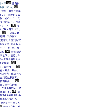
十八章
用我换
小事一桩而已
1
。”楚清月对着云锦奕
的问题，我大哥是看
你压的不长个。”云
楚清月笑了，“你说
个子了。”
楚
兰已经及笄了很久，
。
云锦奕见楚
意图，我替你背。”
打猎吧！”楚清月就
非常有钱，他们只是
不可了，甩不掉，那
说道。
云锦奕听
切的问，“清月，你
得白癜风暴晒能复发
给云锦奕。
筐，背在身上。
背筐要是一般的小
的力气大，应该不比
欢楚清月这样落落大
弓箭背到身上。
住，幸亏它遇到了
一个什么样的人，他
自想着心事。
云
都打的鼻青脸肿起不
好疼会起烧吗打趴，
，我问你一件事？几
楚清月心想，看