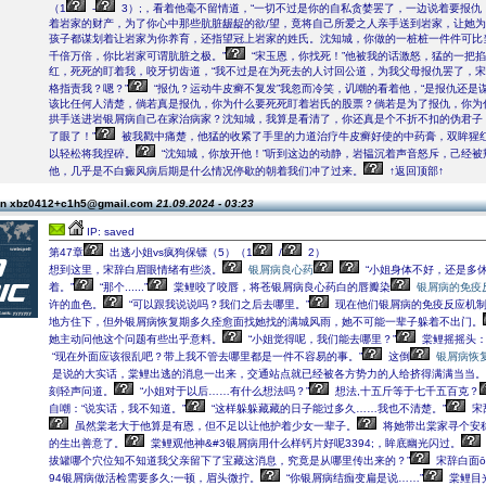
（1
-
3）;，看着他毫不留情道，“一切不过是你的自私贪婪罢了，一边说着要报仇
着岩家的财产，为了你心中那些肮脏龌龊的欲/望，竟将自己所爱之人亲手送到岩家，让她
孩子都谋划着让岩家为你养育，还指望冠上岩家的姓氏。沈知城，你做的一桩桩一件件可比
千倍万倍，你比岩家可谓肮脏之极。”
“宋玉恩，你找死！”他被我的话激怒，猛的一把
红，死死的盯着我，咬牙切齿道，“我不过是在为死去的人讨回公道，为我父母报仇罢了，
格指责我？嗯？”
“报仇？运动牛皮癣不复发”我忽而冷笑，讥嘲的看着他，“是报仇还是
该比任何人清楚，倘若真是报仇，你为什么要死死盯着岩氏的股票？倘若是为了报仇，你为
拱手送进岩银屑病自己在家治病家？沈知城，我算是看清了，你还真是个不折不扣的伪君子
了眼了！”
被我戳中痛楚，他猛的收紧了手里的力道治疗牛皮癣好使的中药膏，双眸猩
以轻松将我捏碎。
“沈知城，你放开他！”听到这边的动静，岩韫沉着声音怒斥，己经被
他，几乎是不白癜风病后期是什么情况停歇的朝着我们冲了过来。
↑返回顶部↑
on xbz0412+c1h5@gmail.com
21.09.2024 - 03:23
IP: saved
第47章
出逃小姐vs疯狗保镖（5）（1
/
2）
想到这里，宋辞白眉眼情绪有些淡。
银屑病良心药
“小姐身体不好，还是多
着。”
“那个......”
棠鲤咬了咬唇，将苍银屑病良心药白的唇瓣染
银屑病的免疫
许的血色。
“可以跟我说说吗？我们之后去哪里。”
现在他们银屑病的免疫反应机制
地方住下，但外银屑病恢复期多久痊愈面找她找的满城风雨，她不可能一辈子躲着不出门。
她主动问他这个问题有些出乎意料。
“小姐觉得呢，我们能去哪里？”
棠鲤摇摇头：
“现在外面应该很乱吧？带上我不管去哪里都是一件不容易的事。”
这倒
银屑病恢
是说的大实话，棠鲤出逃的消息一出来，交通站点就已经被各方势力的人给挤得满满当当。
刻轻声问道。
“小姐对于以后……有什么想法吗？”
想法,十五斤等于七千五百克？
自嘲：“说实话，我不知道。”
“这样躲躲藏藏的日子能过多久……我也不清楚。”
宋
虽然棠老大于他算是有恩，但不足以让他护着少女一辈子。
将她带出棠家寻个安
的生出善意了。
棠鲤观他神&#3银屑病用什么样钙片好呢3394;，眸底幽光闪过。
拔罐哪个穴位知不知道我父亲留下了宝藏这消息，究竟是从哪里传出来的？”
宋辞白面
94银屑病做活检需要多久;一顿，眉头微拧。
“你银屑病结痂变扁是说……”
棠鲤目