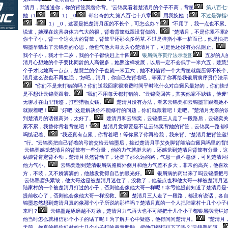
“清月，我送送你，你的背筐我替你背。”云锦奕看着楚清月的个子不高，背筐
第八百七
她（1
-
1）_0
却出奇的大,第八百七十八章
用我换她（
不过是弹指
-
1）_0，这要是把楚清月压的不长个，可怎么办？
“不用了，我一点也不累
说道，她现在这具身体力气大的很，背着背筐就跟没背似的。
“楚清月，不是你累不累
你个子小，背一个这么大的背筐，背筐里还那么多药草,不过是弹指小事一桩而已，他是怕把
锦墨早猜出了云锦奕的心思，他也气他大哥太关心楚清月了，可是他还没有办法阻止。
我个子小，我才十二岁，我的个子都快赶上十四
银屑病序贯疗法示意图
五岁的人的
清月心想她的个子要比同龄的人高很多，她照这样发展，以后一定不会低于一米六五，楚慧
个子才比她高一点点，楚慧兰的个子也就一米五六，她不相信背一个大背筐就能压得不长个
清月这么说也不再勉强，“好吧，清月，你自己先背着吧，等累了你再给我银屑病序贯疗法示
“你们不是来打猎的吗？你们送我回家很浪费时间平时吃什么对白癜风最好的，你们快去
是不想让云锦奕跟着。
“我们不用每天都打猎的。”云锦奕回答，其实他家不缺钱，他爹
无聊才在山里转悠，打些猎物卖钱。
楚清月没有办法，看来云锦奕和云锦墨非跟着她
就跟着吧！
“好吧,“这是解决你不能修行的问题，你们就跟着吧！走吧。”楚清月无奈的
到楚清月的话很高兴，太好了。
楚清月和云锦奕，云锦墨三人走了一段路后，云锦奕关
累不累，我替你背着背筐吧！”
楚清月觉得要是不让云锦奕背她的背筐，云锦奕一路都
吗惦记着。
“我还真有点累，你背着吧！等你累了你再给我，我来背。”楚清月把背筐递
“行。”云锦奕把自己背着的弓箭交给云锦墨后，接过楚清月手艾灸脚背能治白癜风吗里的背
云锦奕感觉楚清月的背筐有一些分量，他的力气就挺大的，还感觉到楚清月背筐有分量，这
姑娘背肯定背不动，楚清月竟然背动了，还走了那么远的路，气息一点不急促，可见楚清月
他力气小。
云锦奕想到楚清银屑病胳膊外侧月和他力气差不多大，非常的高兴，他喜
方，不装，又不娇滴滴的，他越发觉得自己的眼光好。
银屑病的药出来了吗云锦墨把
云锦墨眉头紧皱，他大哥这是被楚清月迷住了，没救了，他差点也和他大哥一样被楚清月迷
陆家村的一个被楚清月打过的小子，否则他会像他大哥一样呢！幸亏他提前知道了楚清月是
提前收心了，否则他会像他大哥一样没救。
楚清月三人走了一段路，都没有说话，各
锦墨忽然想到楚清月真的像那个小子所说的那样吗？楚清月真的一个人把陆家村十几个小子
来吗？
云锦墨越琢磨越不对劲，楚清月力气再大也不可能把十几个小子都银屑病溃烂
他当时怎么就相信那个小子的话了呢！为了解开心中疑惑，他得问问楚清月。
“楚清月
天前，你真的把你们村的十几个小子打的鼻青脸肿，把他们都打趴下了吗？”云锦墨问道。