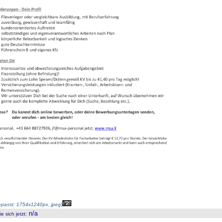
passt: 1754x1240px, jpeg
)
n/a
 sich jetzt
: