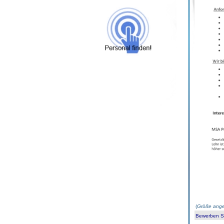
(
Größe ange
Bewerben Sie