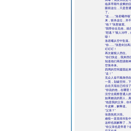
临床早期牛皮癣的
眼前这位，只是普
了。
“这……”洛若曦停
来，斩杀这位，并不
“他？”张悬皱眉。
“我带你去见他，就
“想逃？”狠人冷哼
嘭！
洛若曦从空中坠落
“你……”张悬剑法
叮叮叮！
再次被狠人挡住。
“你们快走，我来挡
知道他们再想拯救
空珠本体。
四周的空间凝固起
“走！”
见众人奋不顾身挡
一晃，划破空间，
自在天现在已经没
“你说的他，在哪里？
没空去观察普通人
如果她说的那人，
“他是我的父亲，你
牛皮癣，解释道。
“父亲？”
张悬恍然大悟。
难怪一直觉得吊坠
这样也就解释了，
“你父亲也是帝君？
忍不住道。