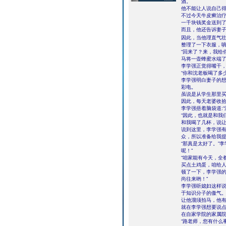
酒。
他不能让人说自己
不过今天牛皮癣治
一千块钱奖金送到
而且，他还告诉妻
因此，当他理直气
整理了一下衣服，嗔
“回来了？来，我给
马将一壶蜂蜜水端
李学强正觉得嘴干
“你和沈老板喝了多
李学强明白妻子的
彩电。
虽说是从学生那里
因此，每天老婆收
李学强捂着脑袋道:
“因此，也就是和我
和我喝了几杯，说让
说到这里，李学强有
众，所以准备给我提
“那真是太好了。”
呢！”
“咱家能有今天，全
买点土鸡蛋，咱给人
顿了一下，李学强的
尚往来哟！”
李学强听媳妇这样
于知识分子的傲气
让他溜须拍马，他
就在李学强想要说
在自家学院的家属
“路老师，您有什么