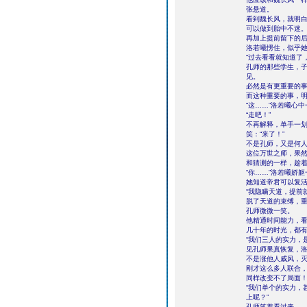
张悬道。
看到魏长风，就明
可以做到胎中不迷
再加上提前留下的
洛若曦愣住，似乎
“过去看看就知道了
孔师的那些学生，
见。
必然是有更重要的
而这种重要的事，
“这……”洛若曦心
“走吧！”
不再解释，单手一
笑：“来了！”
不是孔师，又是何
这位万世之师，果
和猜测的一样，趁
“你……”洛若曦娇
她知道帝君可以复
“我隐瞒天道，提前
脱了天道的束缚，重
孔师微微一笑。
他精通时间能力，
几十年的时光，都
“我们三人的实力，
见孔师果真恢复，
不是涨他人威风，
刚才这么多人联合
同样改变不了局面
“我们单个的实力，
上呢？”
孔师笑着看过来。