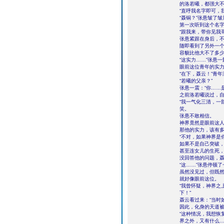
的洛若曦，都强大
“直呼我名字即可，
“聂铜？”张悬皱了皱
第一次听到这个名
“跟我来，带你见我
张悬紧跟在身后，
随即看到了另外一
容貌比他大不了多
“这实力……”张悬一
眼前这位青年的实
“在下，聂云！”青
“若曦的父亲？”
张悬一震：“你……
之前洛若曦说过，
“我一气化三清，一
笑。
张悬不敢相信。
神界竟然是眼前这
那他的实力，该有
“不对，如果神界是
如果不是自己突破
甚至连女儿的生死
没回答他的问题，聂
“这……”张悬停顿了
虽然没见过，但既
就好像眼前这位。
“我曾怀疑，神界之
下！”
聂云看过来：“当时
因此，化身的天道被
“这种情况，我想恢
界之外，又有什么