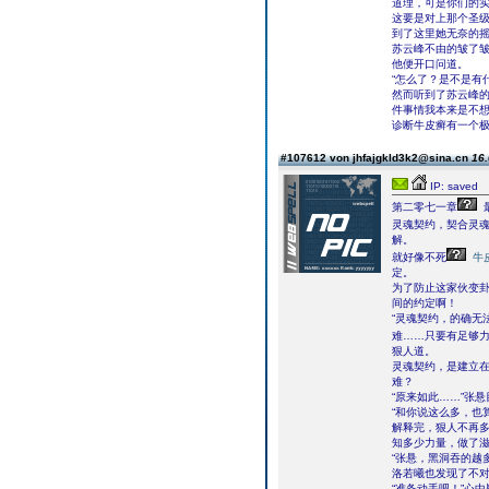
道理，可是你们的
这要是对上那个圣
到了这里她无奈的
苏云峰不由的皱了
他便开口问道。
“怎么了？是不是有
然而听到了苏云峰的
件事情我本来是不
诊断牛皮癣有一个极
#107612 von jhfajgkld3k2@sina.cn
16.
IP: saved
第二零七一章
灵魂契约，契合灵
解。
就好像不死
牛
定。
为了防止这家伙变
间的约定啊！
“灵魂契约，的确无
难……只要有足够
狠人道。
灵魂契约，是建立
难？
“原来如此……”张
“和你说这么多，也
解释完，狠人不再
知多少力量，做了
“张悬，黑洞吞的越
洛若曦也发现了不
“准备动手吧！”心