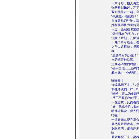
一声冷哼，狠人再
张悬长剑扬起，迎
双方战斗在一起，
“张悬能不能获胜？”
自在天孔师驻地，
她和孔师将力量传
不过，级别在哪里
“凭借现在的实力，
沉默了片刻，孔师
十几个帝君联合，
之所以这样做，是
我！
“超越帝君的力量？”
洛若曦眼神悠远。
父亲还清醒的时候
“他一定能……他有
看出她心中的疑问
……
嘭嘭嘭！
连续几招下来，张
和孔师说的一样，
“哈哈，还以为多厉
“反正不是你的对手
不在进攻，反而看
“好，我成全你，给
听他这样说，狠人
哗啦！
一道青光出现在掌
果然是最强攻击，
双眼紧闭，张悬并
嘭！
脑袋炸裂开来，灵