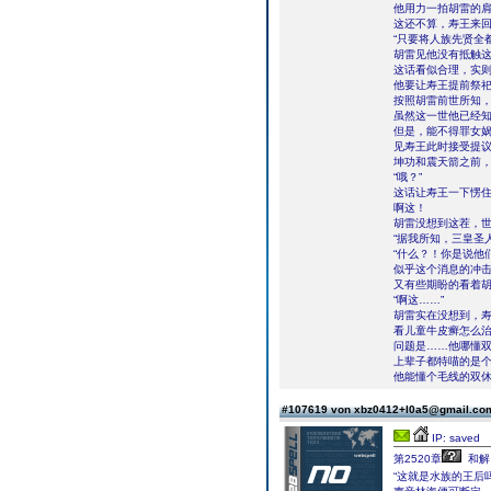
他用力一拍胡雷的肩
这还不算，寿王来
“只要将人族先贤全
胡雷见他没有抵触
这话看似合理，实
他要让寿王提前祭
按照胡雷前世所知
虽然这一世他已经
但是，能不得罪女
见寿王此时接受提议
坤功和震天箭之前，
“哦？”
这话让寿王一下愣住
啊这！
胡雷没想到这茬，
“据我所知，三皇圣
“什么？！你是说他
似乎这个消息的冲
又有些期盼的看着胡
“啊这……”
胡雷实在没想到，
看儿童牛皮癣怎么
问题是……他哪懂
上辈子都特喵的是个
他能懂个毛线的双
#107619 von xbz0412+l0a5@gmail.c
IP: saved
第2520章
和解
“这就是水族的王后