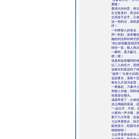
轰隆！
最强大的剑意，再
生当复来归，死当
生死皆不在乎，又
这一招剑法，虽然
呼！
一剑将狠人的攻击
同一时刻，洛若曦
她的剑法和剑神天
“你们的招数是很厉
轻轻一笑，狠人再
一瞬间，遮天蔽日
噗！噗！
张悬和洛若曦同时
以二人的实力，竟
这家伙到底达到了
“放肆！”分身大步
远远看去，逼格十
炼化九天混沌金莲
一拳扬起，力量冲
和狠人对碰，同样
张悬捂住额头。
成就帝君了，分身
这么绚丽的装逼，
“一起出手，不然，
小黄鸡一声大喝，
剩下六大帝君，也
七位帝君联合，毁
陡然变大，眨眼功
嘭嘭嘭嘭！
七位帝君和张悬等
十大帝君，联合在