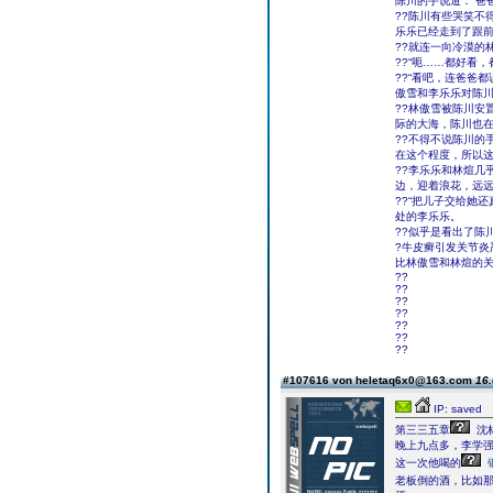
陈川的手说道：“爸
??陈川有些哭笑不
乐乐已经走到了跟
??就连一向冷漠的
??“呃……都好看
??“看吧，连爸爸
傲雪和李乐乐对陈
??林傲雪被陈川安
际的大海，陈川也
??不得不说陈川的
在这个程度，所以
??李乐乐和林煊几
边，迎着浪花，远
??“把儿子交给她
处的李乐乐。
??似乎是看出了陈
?牛皮癣引发关节炎
比林傲雪和林煊的
??
??
??
??
??
??
??
#107616 von heletaq6x0@163.com
16.
IP: saved
第三三五章
沈
晚上九点多，李学
这一次他喝的
老板倒的酒，比如