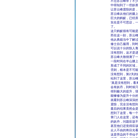
不过苏云峰带了不
中得知到了一些妖
让苏云峰震惊的是
苏云峰从他们的腿
巨大的蚂蚁，已经
实在是不可思议，
了。
这只蚂蚁很有可能
而在这一刻，苏云
他从典籍当中了解
修士自己服用，到
可以说十分的惊人
没有想到，这才是
苏云峰大致猜测了一
一段时间在半山腰
形成了不同的区域
否则，根本是不可
没有想到，第2关的
站到了这里，苏云
“真是没有想到，看
会有妖丹，到时候
得到极大的提升，
能够修为提升十分的
就看到苏云峰深深
震惊，完全没有想
最后的结果竟然会
想到了这里，每一
掌门人在这里，还
的妖丹，问题应该
甚至他们还觉得应
众人不由的将目光
这是旁边的千寻仙