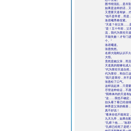
图书馆混乱，是吊
如果是这样的话，
又需要天道有缺，
“他不是帝君，而是
洛若曦秀拳捏紧。
“天道？你父亲……
“是！五十年前，父
流，我代为掌控天
不能失败！才专门
个。”
洛若曦道。
张悬恍然。
名师大陆刚认识不
大悟。
竟然是她父亲，而
天道真的能够化成
“代为掌控天道自然
代为掌控，和自己
“我只是掌控，并不
张悬松了口气。
这样说起来，只需
尽管这种命运，不
“我将体内的天道有
“这……我也不确定…
抬头看了看已经崩
神界是父亲的根基
真不好说！
“看来你也不能肯定
九天九帝，如果在配
“孔师？他……”洛
“孔师已经死了是吧
他应该和魏长风一样