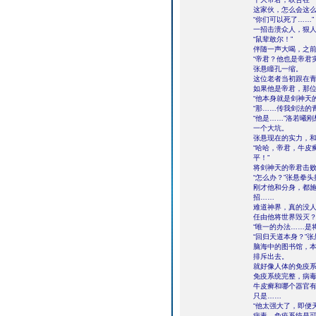
这家伙，怎么会这
“你们可以死了……”
一招击溃众人，狠
“鼠辈敢尔！”
伴随一声大喝，之
“帝君？他也是帝君
张悬瞳孔一缩。
这位老者当初跟在
如果他是帝君，那
“他本身就是剑神天
“那……传我剑法的
“他是……”洛若曦
一个大坑。
张悬现在的实力，
“哈哈，帝君，牛皮
平！”
将剑神天的帝君击
“怎么办？”张悬拳
刚才他和分身，都
招……
难道神界，真的没
任由他将世界毁灭
“唯一的办法……是
“回归天道本身？”
脑海中的图书馆，
排斥出去。
就好像人体的免疫
免疫系统完整，病
牛皮癣和哪个器官
只是……
“他太强大了，即便
病毒，免疫系统是