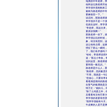
地厚的中年老师，
他和这位路老师开
李学强毕竟刚刚来
被称为路老师的中年
要麻烦您一下。”
说话间，那路老师就
李学强并不是一个
也就在这时，李学
“李老师，我这次来
要原谅我啊！”
那路老师一坐下，
李学强以往的时候
象，却没有想到，
这让他有点懵，这
愣怔了那么一瞬间，
了，我们有矛盾吗？
“哈哈，李老师说得
道：“那点小争执，
说到这里，路老师搓
要和我一般见识。”
路老师是什么人，
“路老师，您的歉意
“不用，我就是一句
“您放心，只要你李
看着满是期待的路
在客气的银屑病是
情万丈：“媳妇儿，
“除了土鸡蛋之外，
后看看有没有巴掌大
李学强的老婆有些
“我李学强能有今天
牛皮癣的人是不是脾