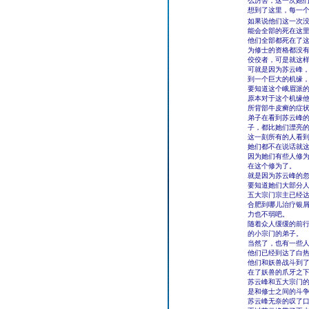
么厉害，这一次她
想到了这里，每一
如果说他们这一次
能会全部的死在这
他们全部都死在了
为修士的资格都没
佼佼者，可是就这
可就是因为苏云峰
到一个巨大的机缘
要知道这个峨眉派的
原本对于这个机缘
所背部牛皮癣的症
弟子在看到苏云峰
子，都比她们漂亮
这一刻所有的人看
她们都不在说话就
因为她们有些人修
在这个修为了。
就是因为苏云峰的
要知道她们大部分
五大宗门宗主已经
合肥到哪儿治疗银
力也不弱吧。
随着众人缓缓的前
的小宗门的弟子。
当然了，也有一些
他们已经到达了白
他们和妖兽战斗到
在了妖兽的爪牙之
苏云峰和五大宗门
是和修士之间的斗
苏云峰无奈的叹了