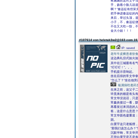
蒋施施把这对父子
手，扬着小脸儿说道
啊？”秦远征有些呆
把手伸进秦远征的
来后，举过头顶，道
小子，不，秦远征便
不住又大吃一惊，
金大小姐！！！
#107614 von heletak3w2@163.com
16
IP: saved
老年牛皮癣患者饮
这边典礼仪式如火
其中在江城最有名
“叮叮叮！”。。。
手机提示音响起。
坐在后排的常文华
“怎么了？”坐在他
银屑病吃着药
在来之前，这父子
毕竟来的都是有头
常文华没说话，只
常鑫炎接过一看，默
再看发过来消息的人
爸，这是什么意思？
常文华面色凝重道：
因。
白寰宇这只老狐狸，
“那我们该怎么办？
沉默半晌，常文华开
不管白寰宇是不是有