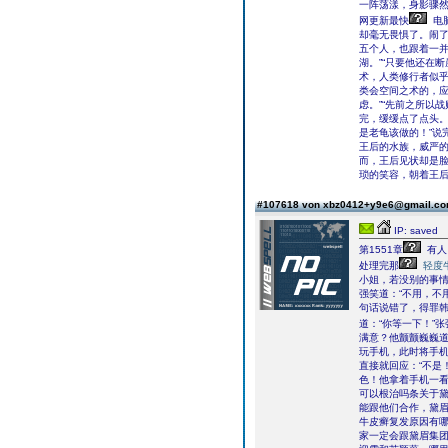
一阵荡漾，身影骤然
网更新最快
电脑
却毫无畏惧了。闹
五个人，也跟着一并
湖。”“只要他还在
术，人类修行者似乎
类会空间之术的，应
虑。”“先前之所以
完，缓缓点了点头。
是老龟该做的！”说
王后的水族，威严的
而，王后见状却是脸
琐的笑容，朝着王后
#107618 von xbz0412+y9e6@gmail.c
IP: saved
第1551章
有人
处理完那
轻度
小姐，若没别的事情
强笑道：“不用，不
句话说错了，得罪
道：“你等一下！”张
满意？他颤颤巍巍道
玩手机，此时将手机
直接就回应：“不是
色！他拿着手机一
可以根治吗条关于黛
能跟他们合作，黛眉
牛皮癣复发原因有哪
家一定会跟黛眉集团