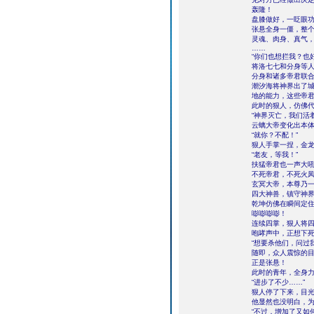
轰隆！
盘膝做好，一眨眼
张悬全身一僵，整
灵魂、肉身、真气
……
“你们也想拦我？也
将洛七七和分身等
分身和诸多帝君联
潮汐海将神界出了
地的能力，这些帝
此时的狠人，仿佛
“神界灭亡，我们活
云螭大帝变化出本
“就你？不配！”
狠人手掌一捏，金
“老友，等我！”
扶猛帝君也一声大
不死帝君，不死火
玄冥大帝，本尊乃
四大神兽，镇守神
乾坤仿佛在瞬间定
嘭嘭嘭嘭！
连续四掌，狠人将四
咆哮声中，正想下
“想要杀他们，问过
随即，众人震惊的
正是张悬！
此时的青年，全身
“进步了不少……”
狠人停了下来，目
他显然也没明白，
“不过，增加了又如