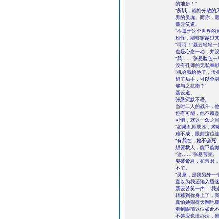
的地步！”
“所以，就将分散的
界的灵魂。而你，最
聂云笑道。
“不属于这个世界的
难怪，能够穿越过
“呵呵！”聂云轻轻
也是心念一动，并没
“我……”张悬脸色
没有孔师的无私奉
“机会我给他了，没
留了后手，可以全
够与之抗衡？”
聂云道。
张悬沉默不语。
当时二人的战斗，
也有可能，他不愿
可惜，就这一念之
“如果孔师获胜，若
难不成，眼前这位
“有我在，她不会死
想要救人，能不能做
“这……”张悬苦笑。
突破帝君，和帝君
不了。
“灵犀，是我另外一
直以为我还陷入昏迷
聂云苦笑一声：“我
转移到你身上了，
真怕她闹得天翻地覆
看到眼前这位如此不
不答应也没办法，