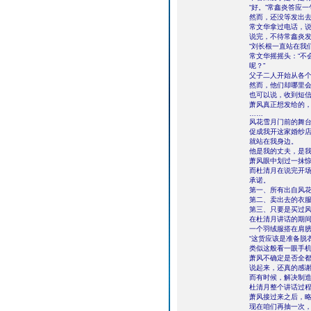
“好。”常鑫炎答应
然而，还没等发出
常文华拿过电话，说
说完，不待常鑫炎发
“刘长根一直站在我
常文华摇摇头：“不
呢？”
父子二人开始从各
然而，他们却哪里
也可以说，收到短
萧风真正想发给的
……
风花雪月门前的舞台
促成我开这家婚纱
就站在我身边。
他是我的丈夫，是我
萧风眼中划过一抹
而杜清月在说完开
承诺。
第一、所有出自风
第二、卖出去的衣
第三、只要是买过
在杜清月讲话的期
一个羽绒服搭在肩
“这货应该是准备脱
类似这般看一眼手
萧风不确定是否全
说起来，还真的感谢
而有时候，解决制
杜清月整个讲话过
萧风接过来之后，略
现在咱们再抽一次，