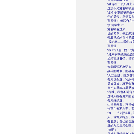
“融合在一个人身上？
这次不光洛若曦皱
“那个手掌能够撕裂
年的灵气，单凭实力
孔师道：“但联合在
“如何集中？”
洛若曦看过来。
说的简单，做起来
帝君已经站在神界
“很简单……我们将
孔师道。
“我？”张悬一愣：“
“灵犀帝尊修炼的是
如果我没看错，当初
孔师道。
洛若曦说不出话来
战斗的时候，的确
“无法超脱，自然也
孔师点头道：“心怀
灵族灭族，就不会有
当初如果能将异灵
“所以，我也不适合
这种人拥有更大的包
孔师继续道。
生当复来归，死当
连死亡都不在乎，
“这……”张悬皱眉
人，就算来得及，
有着属于自己的理
身的九天混沌金莲，
“好吧！”
见对方已经做出决