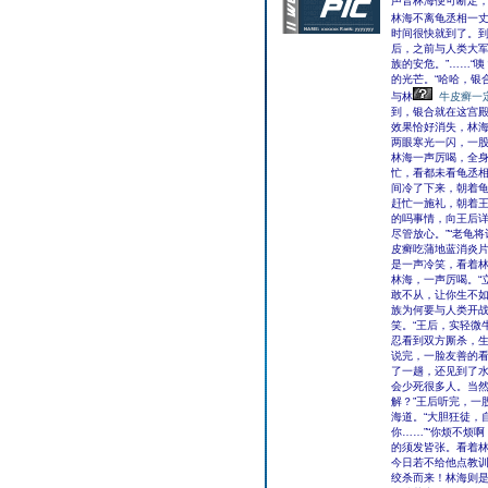
声音林海便可断定，
林海不离龟丞相一
时间很快就到了。到
后，之前与人类大
族的安危。”……“
的光芒。“哈哈，银
与林
牛皮癣一
到，银合就在这宫殿
效果恰好消失，林海
两眼寒光一闪，一股
林海一声厉喝，全
忙，看都未看龟丞相
间冷了下来，朝着龟
赶忙一施礼，朝着王
的吗事情，向王后详
尽管放心。”“老龟
皮癣吃蒲地蓝消炎片
是一声冷笑，看着林
林海，一声厉喝。“
敢不从，让你生不如
族为何要与人类开战
笑。“王后，实轻微
忍看到双方厮杀，生
说完，一脸友善的
了一趟，还见到了
会少死很多人。当然
解？”王后听完，一
海道。“大胆狂徒，
你……”“你烦不烦
的须发皆张。看着
今日若不给他点教训
绞杀而来！林海则是