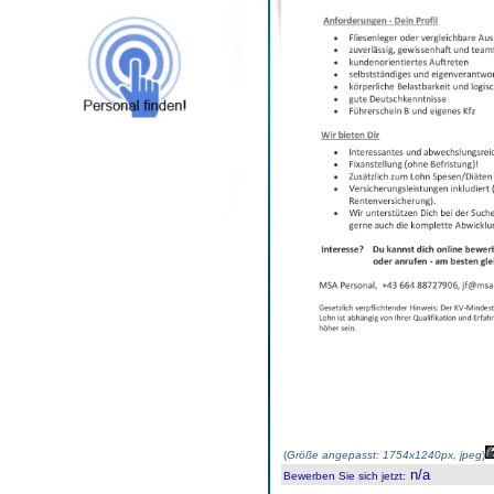
(
Größe angepasst: 1754x1240px, jpeg
)
n/a
Bewerben Sie sich jetzt
: