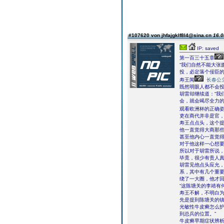
#107620 von jhfajgklf8l4@sina.cn
16.0
IP: saved
第一百三十五章
“我们自然不能大张
投，必定落个佞臣的
寿王闻
长春公
既然明眼人都不会
胡雷却继续道：“我
会，就会竭尽全力
观看欧洲杯的正确
吏在商代并非是官
寿王点点头，这个
他一直觉得大商那
甚至他内心一直觉
对于他这样一心想
所以对于胡雷所说
毕竟，很少有贵人
胡雷见他点头应允，
系，其中有几个重要
绕了一大圈，他才回
“这陈塘关的李靖有
寿王不解，不明白
先是提到陈塘关的
光敏性牛皮癣怎么护
到总兵的位置。”
牛皮癣早期症状辨