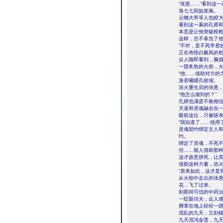
“张悬……”看到这
洛七七宛如发疯。
云螭大帝等人也瞪
看到这一幕的孔师
本意是让他突破桎
这样，岂不辜负了
“不对，是不死帝君
正在奇怪白癜风的
众人随即看到，脑
一团炙热的火焰，
“他……借助对方的
洛若曦瞳孔收缩。
浴火重生后的张悬
“他怎么做到的？”
孔师也满是不敢相
天道和灵魂融合在
眼前这位，只被斩
“我知道了……他用
灵魂契约绑定主人
约。
绑定了灵魂，不死
但……狠人借助那
这才故意拼死，让
借助这种力量，浴
“原来如此，这才是
从火焰中走出的张
花，飞了过来。
刹那间可信的中药
一眨眼功夫，众人
脚掌在地上轻轻一
混乱的九天，立刻
九天混沌金莲，九