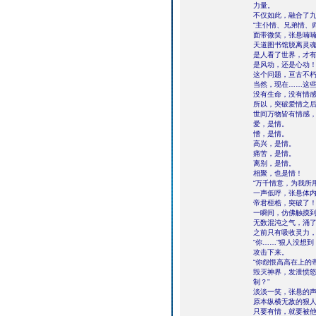
力量。
不仅如此，融合了
“主仆情、兄弟情、
面带微笑，张悬喃
天道图书馆脱离灵
是人看了世界，才
是风动，还是心动
这个问题，亘古不
当然，现在……这
没有生命，没有情
所以，突破爱情之
世间万物皆有情感
爱，是情。
憎，是情。
高兴，是情。
痛苦，是情。
离别，是情。
相聚，也是情！
“万千情意，为我所
一声低呼，张悬体
帝君桎梏，突破了
一瞬间，仿佛触摸
无数混沌之气，涌
之前只有吸收灵力
“你……”狠人没想
攻击下来。
“你怨恨高高在上的
毁灭神界，发泄愤
制？”
淡淡一笑，张悬的
原本纵横无敌的狠
只要有情，就要被