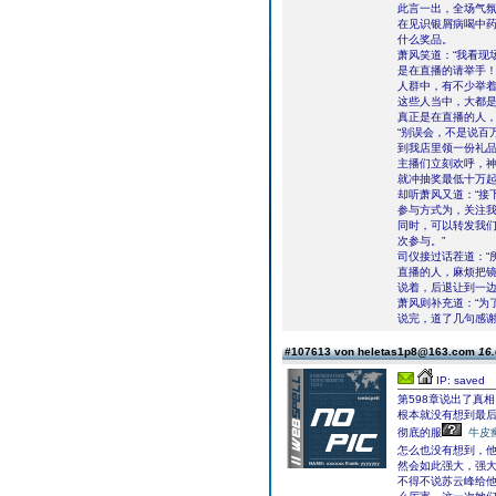
此言一出，全场气
在见识银屑病喝中
什么奖品。
萧风笑道：“我看现
是在直播的请举手！
人群中，有不少举
这些人当中，大都
真正是在直播的人
“别误会，不是说百
到我店里领一份礼品
主播们立刻欢呼，
就冲抽奖最低十万
却听萧风又道：“接
参与方式为，关注
同时，可以转发我
次参与。”
司仪接过话茬道：“
直播的人，麻烦把镜
说着，后退让到一
萧风则补充道：“为
说完，道了几句感
#107613 von heletas1p8@163.com
16.
IP: saved
第598章说出了真相
根本就没有想到最
彻底的服
牛皮
怎么也没有想到，
然会如此强大，强
不得不说苏云峰给