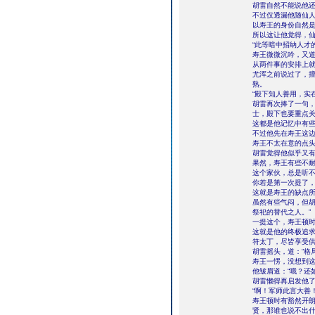
胡雷自然不能说他
不过仅透漏他随仙
以寿王的身份自然
所以这让他觉得，
“此等暗中招纳人才
寿王微微沉吟，又道
从两件事的安排上
尤浑之前说过了，
熟。
“殿下知人善用，实
胡雷再次捧了一句，
士，殿下也要重点关
这都是他记忆中有
不过他先在寿王这
寿王不太在意的点头
胡雷觉得他似乎又有
果然，寿王有些不耐
这个家伙，总是听
你若是第一次提了
这就是寿王的缺点
虽然有些气闷，但胡
祭祀的替代之人。”
一提这个，寿王顿
这就是他的终极追求
符太丁，尽皆享受供
胡雷摇头，道：“格
寿王一愣，没想到
他皱眉道：“哦？还
胡雷懒得再启发他了
“啊！军师此言大善！
寿王顿时有豁然开朗
贤，那谁也说不出什