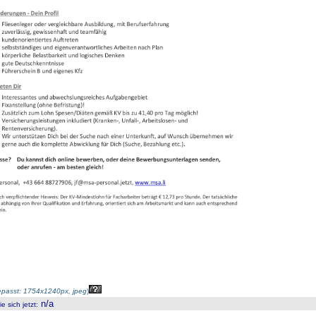
passt: 1754x1240px, jpeg
)
n/a
 sich jetzt
: