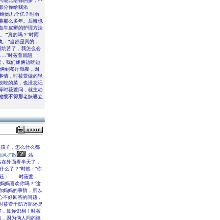
只能比给你的多，不
部分你给我添
找给她几个亿？时雨
装那么多年。后悔也
血牛皮癣的护理方法
”“真的吗？”时雨
丸：“当然是真的，
我坑苦了，我怎么会
…”时莜萱就阻
吧，我们姐俩边吃边
妹俩到餐厅就餐，因
事情，时莜萱做的轻
欢吃的菜，也没忘记
等时莜萱问，就主动
她恨不得那老妖婆立
熊孩子，怎么什么都
癜风扩散
站
站在外面看半天了，
什么了？”时然：“你
翰鈺：……时莜萱：
妈妈喜欢你吗？”这
你妈妈的事情，所以
心不好回答的问题，
时莜萱千防万防还是
好，算你识相！时莜
散，因为俩人间的谈