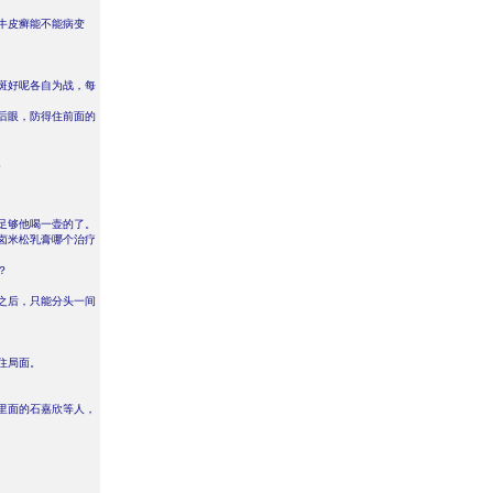
牛皮癣能不能病变
斑好呢各自为战，每
后眼，防得住前面的
。
足够他喝一壶的了。
卤米松乳膏哪个治疗
？
。
之后，只能分头一间
住局面。
里面的石嘉欣等人，