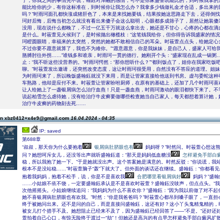
了，你我之间的事情先不说，翰鈺对泽融的感情，可不是你家盛誉凯能比的，到时候我拿的
能比给你的少，有你这标准在，到时候你让我怎么办？我拿多少钱做礼金才合适，多出来的
吗？”时雨珂面孔都快涨成猪肝色了，本来是来找她要钱，结果按她这思路走下去，还得倒
珂好后悔，后悔当初怎么就没有看出来傻子会这么聪明，心眼都多成筛子了，居然让她装傻
没用，现在说什么都晚了，不过一亿五千万就这么拿出去，她还是不甘心，心疼的心都在滴
是什么。时莜萱见火候到了，是时候抛出橄榄枝：“这笔钱我给你，但你得告诉我盛家的情况。
珂瞪圆眼睛，幸福来的太突然，突然的她都不敢相信自己的耳朵。时莜萱点点头，给她定心
不过你要不愿意就算了，我也不为难你。”“愿意愿意，你是我妹妹，是自己人，盛家人可给
胳膊肘往外拐……”谁钱多和谁亲，时雨珂一贯的德行。她刚开个头：“盛家现在乱成一锅粥…
止：“我不听这些没营养的。”时雨珂愕然：“那你想听什么？”“都到饭点了，姐你在我家吃饭
聊。”时莜萱发出邀请，还突然改变态度，这让时雨珂很受用，自然没有不答应的道理。姐
为时雨珂来了，所以晚饭盛翰鈺就没下来用，而是让管家直接给他送到书房。虚与委蛇这种
车熟路，他却是应付不来。时莜萱让管家吩咐厨师，在原有的基础上，还加了几个时雨珂喜
让人给她上了一盏银屑病怎么治疗血燕！只是一盏血燕，时雨珂激动的眼泪都快下来了。不
说起柏雪怎么虐待她，没有给治疗牛皮癣要做哪些检查她当自己家人，每天都想着算计她，
治疗牛皮癣的药物刻去死……
on xbz0412+x4e9@gmail.com
16.04.2024 - 04:35
IP: saved
第688章
“叔叔，那天你为什么要抱着
银屑病肚脐眼也有
妈妈呀？”时然问。时莜萱心想这
问？她想呵斥女儿，还没等出声就听盛翰鈺道：“那天是妈妈低血糖没
怎样避免手部白
稳，所以我抱了她一下。”于是她就没出声。这个答案她是满意的。时然反驳：“你说谎，我
根本不是没站稳……”时莜萱脑子“轰”下就大了。但外面的谈话还在继续。盛翰鈺：“你都看见
抱着我妈妈，抱着不松手，说，你是不是喜欢我
合肥哪里看银屑病好
妈妈？”盛
……小姑娘不依不饶，一定要盛翰鈺承认是不是喜欢时莜萱？盛翰鈺没吱声，但点点头。“我
次他摇摇头。小姑娘继续追问：“我妈妈为什么不喜欢你？”盛翰鈺：“因为我以前做了对不起
她不喜银屑病肚脐眼也有欢我。”时然：“你是我爸爸吗？”时莜萱心都吊到嗓子眼了，一直担
终于被她问出来。还不是问的自己，而是直接问盛翰鈺，这还有好？这小丫头鬼精鬼精的，
被女儿打个措手不及。她想阻止已经来不及了，因为盛翰鈺已经回答了——“不是。”还好还
萱拍着自己心口，有惊无险终于渡过一“劫”！但她还是高兴的有点早怎样避免手部白癜风扩