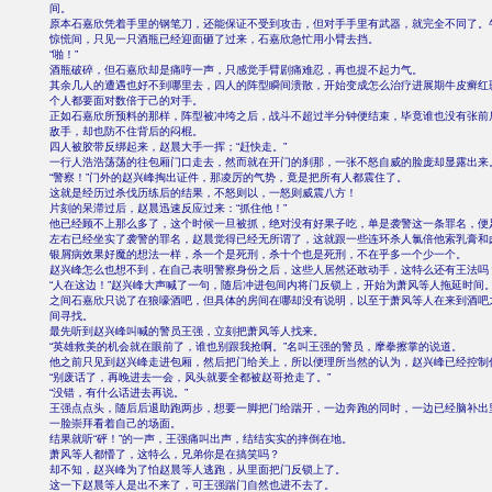
间。
原本石嘉欣凭着手里的钢笔刀，还能保证不受到攻击，但对手手里有武器，就完全不同了。
惊慌间，只见一只酒瓶已经迎面砸了过来，石嘉欣急忙用小臂去挡。
“啪！”
酒瓶破碎，但石嘉欣却是痛哼一声，只感觉手臂剧痛难忍，再也提不起力气。
其余几人的遭遇也好不到哪里去，四人的阵型瞬间溃散，开始变成怎么治疗进展期牛皮癣红
个人都要面对数倍于己的对手。
正如石嘉欣所预料的那样，阵型被冲垮之后，战斗不超过半分钟便结束，毕竟谁也没有张前
敌手，却也防不住背后的闷棍。
四人被胶带反绑起来，赵晨大手一挥；“赶快走。”
一行人浩浩荡荡的往包厢门口走去，然而就在开门的刹那，一张不怒自威的脸庞却显露出来
“警察！”门外的赵兴峰掏出证件，那凌厉的气势，竟是把所有人都震住了。
这就是经历过杀伐历练后的结果，不怒则以，一怒则威震八方！
片刻的呆滞过后，赵晨迅速反应过来：“抓住他！”
他已经顾不上那么多了，这个时候一旦被抓，绝对没有好果子吃，单是袭警这一条罪名，便
左右已经坐实了袭警的罪名，赵晨觉得已经无所谓了，这就跟一些连环杀人氯倍他索乳膏和
银屑病效果好魔的想法一样，杀一个是死刑，杀十个也是死刑，不在乎多一个少一个。
赵兴峰怎么也想不到，在自己表明警察身份之后，这些人居然还敢动手，这特么还有王法吗
“人在这边！”赵兴峰大声喊了一句，随后冲进包间内将门反锁上，开始为萧风等人拖延时间
之间石嘉欣只说了在狼嚎酒吧，但具体的房间在哪却没有说明，以至于萧风等人在来到酒吧
间寻找。
最先听到赵兴峰叫喊的警员王强，立刻把萧风等人找来。
“英雄救美的机会就在眼前了，谁也别跟我抢啊。”名叫王强的警员，摩拳擦掌的说道。
他之前只见到赵兴峰走进包厢，然后把门给关上，所以便理所当然的认为，赵兴峰已经控制
“别废话了，再晚进去一会，风头就要全都被赵哥抢走了。”
“没错，有什么话进去再说。”
王强点点头，随后后退助跑两步，想要一脚把门给踹开，一边奔跑的同时，一边已经脑补出
一脸崇拜看着自己的场面。
结果就听“砰！”的一声，王强痛叫出声，结结实实的摔倒在地。
萧风等人都懵了，这特么，兄弟你是在搞笑吗？
却不知，赵兴峰为了怕赵晨等人逃跑，从里面把门反锁上了。
这一下赵晨等人是出不来了，可王强踹门自然也进不去了。