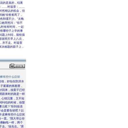
们说的是真的，结果
：……时莜萱：……
时然相认的机会，但
诉她“你爸爸死了，
色和缓不少。“太晚
口她突然问：“你不
么时候有时间，一起
都有哪些子上学的事
问题上纠结，能给孩
那就明天早上八点，
见，并不走。时莜萱
己解决难题的面子上，
癣有些什么症状
着他，好似在防洪水
梨子紧紧的抿着唇，
好回来，徐梨子已经
明跟来时的路是一样
，心情沉重，又不知
词纠结的时候，徐梨
哪儿呢？”听到徐清
不会是要告状吧？以
牛皮癣有些什么症状
一震。“我大哥让你
仿佛触电一样，两个
去。“徐先生。”席