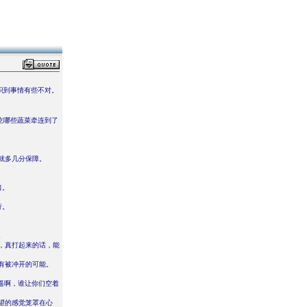
识到事情有些不对。
吃哪些蔬菜牵连到了
就多几分保障。
口。
行。
。
，真打起来的话，能
有被冲开的可能。
逼啊，谁让你们空着
望的感觉笼罩在心