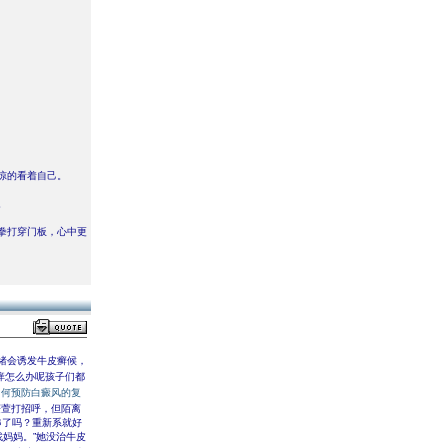
惊的看着自己。
。
拳打穿门板，心中更
绪会诱发牛皮癣候，
痒怎么办呢孩子们都
如何预防白癜风的复
时莜萱打招呼，但陌离
串了吗？重新系就好
妈妈。”她没治牛皮