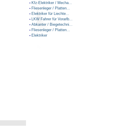
Kfz-Elektriker / Mecha...
•
Fliesenleger / Platten...
•
Elektriker für Liechte...
•
LKW Fahrer für Vorarlb...
•
Abkanter / Biegetechni...
•
Fliesenleger / Platten...
•
Elektriker
•