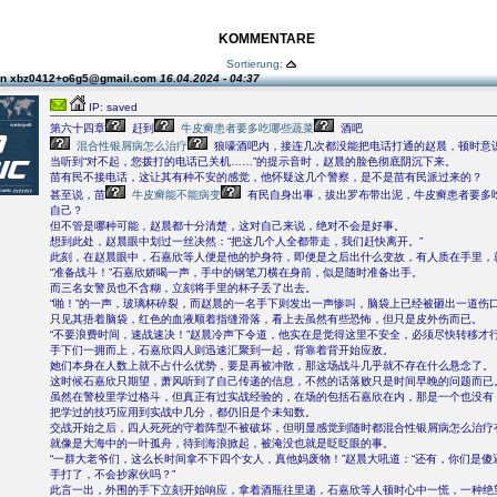
KOMMENTARE
Sortierung:
on xbz0412+o6g5@gmail.com
16.04.2024 - 04:37
IP: saved
第六十四章
赶到
牛皮癣患者要多吃哪些蔬菜
酒吧
混合性银屑病怎么治疗
狼嚎酒吧内，接连几次都没能把电话打通的赵晨，顿时意
当听到“对不起，您拨打的电话已关机……”的提示音时，赵晨的脸色彻底阴沉下来。
苗有民不接电话，这让其有种不安的感觉，他怀疑这几个警察，是不是苗有民派过来的？
甚至说，苗
牛皮癣能不能病变
有民自身出事，拔出罗布带出泥，牛皮癣患者要多
自己？
但不管是哪种可能，赵晨都十分清楚，这对自己来说，绝对不会是好事。
想到此处，赵晨眼中划过一丝决然：“把这几个人全都带走，我们赶快离开。”
此刻，在赵晨眼中，石嘉欣等人便是他的护身符，即便是之后出什么变故，有人质在手里，
“准备战斗！”石嘉欣娇喝一声，手中的钢笔刀横在身前，似是随时准备出手。
而三名女警员也不含糊，立刻将手里的杯子丢了出去。
“啪！”的一声，玻璃杯碎裂，而赵晨的一名手下则发出一声惨叫，脑袋上已经被砸出一道伤
只见其捂着脑袋，红色的血液顺着指缝滑落，看上去虽然有些恐怖，但只是皮外伤而已。
“不要浪费时间，速战速决！”赵晨冷声下令道，他实在是觉得这里不安全，必须尽快转移才
手下们一拥而上，石嘉欣四人则迅速汇聚到一起，背靠着背开始应敌。
她们本身在人数上就不占什么优势，要是再被冲散，那这场战斗几乎就不存在什么悬念了。
这时候石嘉欣只期望，萧风听到了自己传递的信息，不然的话落败只是时间早晚的问题而已
虽然在警校里学过格斗，但真正有过实战经验的，在场的包括石嘉欣在内，那是一个也没有
把学过的技巧应用到实战中几分，都仍旧是个未知数。
交战开始之后，四人死死的守着阵型不被破坏，但明显感觉到随时都混合性银屑病怎么治疗
就像是大海中的一叶孤舟，待到海浪掀起，被淹没也就是眨眨眼的事。
“一群大老爷们，这么长时间拿不下四个女人，真他妈废物！”赵晨大吼道：“还有，你们是傻
手打了，不会抄家伙吗？”
此言一出，外围的手下立刻开始响应，拿着酒瓶往里递，石嘉欣等人顿时心中一慌，一种绝