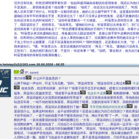
话并没有结束。时然语调明显带着失望：“姑姑和盛泽融叔叔都说你是我爸爸，我还以为他
不是真的……那我爸爸是谁？他在哪？”盛翰鈺：“他死了，你还没出生的时候就死了。”时然
俩人后来又聊了些什么，时莜萱一点都没听进去，她的心怎么都平静不下来。这是最好的和
盛翰鈺没有牢牢的掌握在手里，而是错过去了！他不只没承认是时然爸爸，还毫不犹豫的告
在你还没有出生的时候就死了。”这给时莜萱解决一个大难题。……时莜萱从房间里出来，脸
了，我应该回去了，然然再见。”“叔叔再见。”盛翰鈺往外走，时莜萱跟过去准备关门，到门
是找我有事？还没说就准备走了？”“明合肥哪里看银屑病好天我约了学校校长见面，你看什
去。”时莜萱从来没给盛翰鈺说过，准备越过幼儿园这道程序，直接让孩手部牛皮癣的症状
情，但和简怡心闲聊的时候说过，这女人果然给她出卖了。但真菌性皮癣外用药她没在这个
子送上学比什么都重要，只是不应该看校长时间吗？“我时间随意，还是看校长方便。”“好，
我来接你们。”“嗯。”时莜萱点头，甚至还感激的对他笑笑：“再见！”“再见。”盛翰鈺只说再
正想关门，见他仍然盯着自己看，于是问：“你还有事？”“嗯。”“说吧。”看在刚才，他为自
时莜萱难得的有耐告别银屑病魔心。
on heletay2z2@163.com
16.04.2024 - 04:35
IP: saved
第208章
什么叫不是故意的？
山脚下响起一声尖叫，吓走飞鸟无数。“别叫。”席远词苦笑，“我送你回车上再过来
牛皮
收拾东西，然后带你回家，好不好？”徐梨子双手交叉护在胸前，瞪着大大的眼睛紧盯
猛兽。席远词心里越发苦涩。“我发誓不会再发生
包皮长牛皮癣
刚刚那种事。”徐
没出声。席远词趁机大步流星的把她抱到车旁放下，然后又转身去收拾那些东西。等他收拾
钻进后车座，一动不动的缩在角落里。席远词咬了咬唇，沉默的发动车子离开。回程的路明
的，却变得无比漫长。席远词从后视镜里扫了她一
寻常型银屑病好转症状表现
眼
道该说什么。如果这时候表白，会不会得到原谅？还是会让她以为自己在找借口？就在席远
子的手机响了。一直不动的徐梨子终于慢吞吞的动了动，掏出手机“喂”了一声。“小妹，现在
辉的声音，一直倍感委屈的徐梨子瞬间眼圈泛红：“大哥……”席远词的心立刻提了起来。她
徐清辉的脾气，要是他知道了，只怕自己今后别再想见到小姑娘了……席远词一边开车一边
分心听着徐梨子说话，但是就只听到她嗯嗯了两声。“席远词。”突然起来的声音让席远词微微
接电话。”小姑娘声音低低的。席远词急忙靠路边停车。接手机的时候，指尖碰过她的手，
人同时心里一颤。徐梨子飞包皮长牛皮癣快放手，要不是席远词接的快，只怕手机会直接掉下