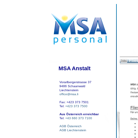
Flie
Jobs
MSA Anstalt
Vorarlbergerstrasse 37
9486 Schaanwald
Liechtenstein
office@msa.li
Fax: +423 373 7501
Tel:
+423 373 7500
Aus Österreich erreichbar
Tel:
+43 660 373 7100
AGB Österreich
AGB Liechtenstein