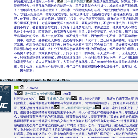
癣的偏方想过只凭昨天一件事，
治牛皮癣的偏方
就能彻底改变陌离。冰冻三尺非
能糊弄过去，但是那样的招数也只能用一次，再用效果就会大打折扣，或者根本起不到作用
了：“你妈和爸爸出去补过蜜月了，没在家。”“我要给妈妈打电话。”“她去的地方没信号，大
号。”方姐从厨房出来，招呼大家吃早饭。陌离没动地方，他拒绝吃早饭！盛梓涵想劝他，但
吧，他不饿，我们大家去吃饭，我饿了。”须臾，偌大的客厅空荡荡。所有的欢声笑语都从
离心里很不是滋味。对盛家印象更坏！他在家里，要是说没胃口，不想吃饭什么的，那是天
张的不得了，变着花样弄好吃的，千方百计让他多吃几口。哪像是这里，他就赌气说不想吃
哄他？十分钟后。陌离确定，确实没有人回来哄自己，让他吃早饭了。他很委屈，想哭！陌
天临睡前吃的很饱，早上一点都不饿。但不饿是一回事，因为他说一句不饿，就不再邀请他
一回事。在家里，那种被众人捧着，处处有特权的日子没有了，这让陌离感到委屈。若是平
哭出来。但现在他委屈也要咽下去，憋在心里忍着不能哭！哭会被卖门票，还会被要求合影
日常预防该怎么做视频。太过分了银屑病患者观看欧洲杯的正确姿势，他不能让他们得逞，
不能哭！早饭后。大家从餐厅出来，开始议论去串门的事情。今天是大年初二。应该是女人
子，时莜萱娘家是时家和姬家，但时禹城没在江州，时雨珂住在乡下回不来，所以不用回娘
简家是要去的！简夫人更年期过了，人又变的慈祥优雅，这几年每年过年都会提前送来很多
重，在于心意。而且来而不往非礼也，每年过年时莜萱和盛翰�也会过去拜年。往年没什么
――因为陌离！
on xbz0412+i9t2@gmail.com
16.04.2024 - 04:36
IP: saved
第
郑州哪里有专治银屑病
268章
时莜萱笑的灿烂：“
牛皮癣之后的痕迹
哦，转账凭据啊……我还有你亲手写的证据
到法庭上，看看谁的更管郑州哪里有专治银屑病用。”时雨珂瞬间就颓了，她知道真到法庭
宜，更不想给这件事闹的人尽
牛皮癣的护理方法是什么
皆知，这钱来的不光彩，
的。但她也不能眼睁睁看着钱送出去拿不回来，今天不管怎么样都要给钱要回来，哪怕鱼死
么，都被时莜萱不动声色的尽收眼底。时莜萱先发制人，愤愤不平道：“我好心好意去你家
作聪明用那么大一笔钱冒充我的名义当礼金？你知道那么做让我有多为难吗？”“这件事要是
融结婚我怎么办？也拿这些钱做礼金吗？”时雨珂觉得不公平：“我是你姐，盛泽融怎么能跟我
笑：“这时候你想起是我姐了？你让我替嫁的时候怎么不说，从小到大叫我傻子的时候怎么不
时语塞，后悔当时做的过分，没有给自己留一点退路，结果现在理屈词牛皮癣之后的痕迹穷