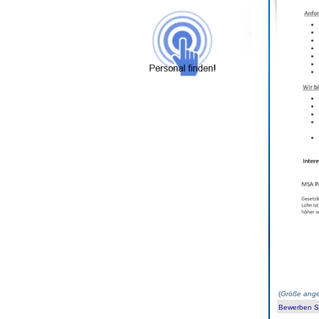
(
Größe ange
Bewerben Sie