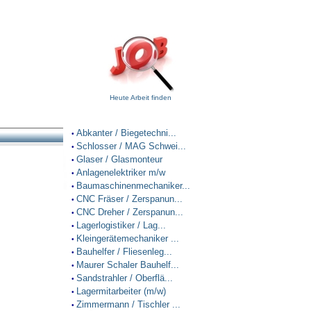
Heute Arbeit finden
Abkanter / Biegetechni...
•
Schlosser / MAG Schwei...
•
Glaser / Glasmonteur
•
Anlagenelektriker m/w
•
Baumaschinenmechaniker...
•
CNC Fräser / Zerspanun...
•
CNC Dreher / Zerspanun...
•
Lagerlogistiker / Lag...
•
Kleingerätemechaniker ...
•
Bauhelfer / Fliesenleg...
•
Maurer Schaler Bauhelf...
•
Sandstrahler / Oberflä...
•
Lagermitarbeiter (m/w)
•
Zimmermann / Tischler ...
•