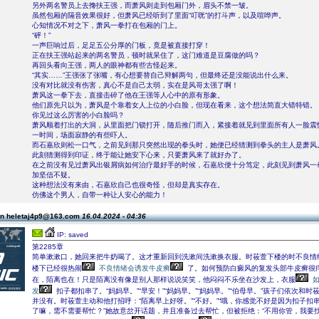
另外两名警员上去搀扶王强，而萧风则走到包厢门外，眉头不禁一皱。
虽然包厢的隔音效果很好，但萧风已经听到了里面“叮咣”的打斗声，以及喧哗声。
心知情况不对之下，萧风一拳打在包厢的门上。
“砰！”
一声巨响过后，足足五公分厚的门板，竟是被直接打穿！
正在扶王强站起来的两名警员，顿时就呆住了，这门难道是豆腐做的吗？
再回头看向王强，两人的眼神都有些古怪起来。
“其实……”王强张了张嘴，有心想要替自己辩解两句，但最终还是没能说出什么来。
没有对比就没有伤害，真心不是自己太弱，实在是风哥太强了啊！
萧风这一拳下去，直接击碎了他在王强等人心中的原有形象。
他们原先只以为，萧风是个靠着女人上位的小白脸，但现在看来，这个想法简直大错特错。
你见过这么厉害的小白脸吗？
萧风顺着打出的大洞，从里面把门锁打开，随后推门而入，紧接着就见到里面所有人一脸震
一时间，场面寂静的有些吓人。
而石嘉欣则松一口气，之前见到那只突然出现的拳头时，她便已经猜测到拳头的主人是萧风
此刻猜测得到印证，终于能让她安下心来，只要萧风来了就好办了。
在之前没有见过萧风出银屑病如何治疗最好手的时候，石嘉欣便十分笃定，此刻见到萧风一
加坚信不疑。
这种想法没有来由，石嘉欣自己也很奇怪，但却是真实存在。
仿佛这个男人，自带一种让人安心的能力！
on heletaj4p9@163.com
16.04.2024 - 04:36
IP: saved
第2285章
简单漱漱口，她回来把牛奶喝了。这才重新回到洗漱间洗漱换衣服。时莜萱下楼的时不良情
楼下已经很热闹
不良情绪会诱发牛皮癣
了。如何预防白癜风的复发头部牛皮癣很
在，陌离也在！只是陌离没有像是别人那样说说笑笑，他闷闷不乐坐在沙发上，衣服
发
扣子都扣串了。“妈妈早。”“早安！”“妈妈早。”“妈妈早。”“伯母早。”孩子们依次和
并没有。时莜萱主动和他打招呼：“陌离早上好呀。”“不好。”“哦，你感觉不好是因为扣子扣
了嘛，需不需要帮忙？”她故意岔开话题，并且准备过去帮忙，但被拒绝：“不用你管，我要找