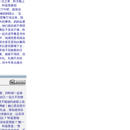
一日之寒，昨天晚上
。时莜萱换招
概下午吧，能有信
被妈妈阻止：“走
隔壁餐厅传过来。陌
大的事情。妈妈会紧
，他们真的就不再哄
离肚子其实不饿，昨
一起共进早餐是另外
时，他感觉委屈就会
留念甚至是拍白癜风
所以委屈要咽下去，
带孩子回娘家的日
家。娘家不用回，但
年礼。礼物不在轻
，但今年有点难办
呢，到时候一起拿
上自己一定占不到便
是不能放到桌面上说
网破！她心里在想什
送礼金，谁知道你自
被传扬出去，以后泽
比？”时莜萱嗤
说你是我姐？”她一
。时莜萱道：“算