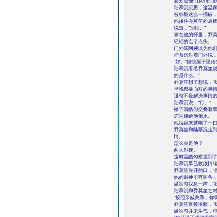
要知道他们从s市回
陆慕沉沉思，这温
被韩毅这么一捅破
他搂住乔莫笙的肩
说道，“别怕。”
靠在他的怀里，乔
轻轻的点了点头。
门外陈阿姨以为他们
陆慕沉对着门外说，
“好。”很快屋子里
陆慕沉看着乔莫笙说
的是什么。”
乔莫笙想了想说，“
早晚都要面对的事
退缩不是解决事情
陆慕沉说，“行。”
楼下温皓匀交叠着
陈阿姨给他倒水。
他端起来就喝了一
乔莫笙和陆慕沉走
情。
怎么会是他？
两人对视。
这时温皓匀察觉到了
陆慕沉早已收敛情
乔莫笙先开的口，“
她的眼神里有防备
温皓匀叹息一声，“
陆慕沉和乔莫笙在
“按照亲戚关系，你
乔莫笙直接冷脸，“
温皓匀并未生气，