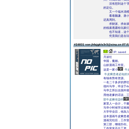
没有想到这个“胖
的定位。
又一个端木清橙
看着魏谦、唐小冰
还真周到。
求财派、求命派、
的线索透露给玩家
也不知道，这个神
究竟我们是在玩游
#24831 von jhfajgkls3r3@sina.cn
07.0
IP: saved
月波社
华国，魔都。
山妖漫画工作室。
这是一家小
牛
牛皮癣患者必知的
有钱有势有资源。
一名二十多岁的胖
他叫马华，毕业于r
马华之所以去国外
用他老爹的话说，
部牛皮癣传染吗
家里人一合计，干
马华小时候学过画
大学毕业后，他加
这本漫画牛皮癣患者
漫画完结后，工作
第三部，继续扑街
工作室发不出工资