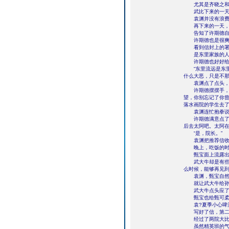
尤其是齐晓之和常
武比下来的一天
袁渊并没有浪费时
再下来的一天，上
告知了许期德自
许期德也是很爽快
看到信封上的署名
是东里家族的人
许期德也好好给袁
“东里流远是东里
什么大恶，只是不那
袁渊点了点头，“
许期德摆摆手，“
望，你别忘记了你
落水画院的学生去了
袁渊连忙抱拳说道
许期德满意点了点
后去太阿吧。太阿在
“是，院长。”
袁渊把推荐信收入
晚上，吃饭的时候
甄宝面上流露出
武大牛却是有些怅
么时候，能够再见
袁渊，甄宝自然看
就让武大牛给孙氏
武大牛点头应了
甄宝也给甄可柔写
袁?夏季小心啤酒
写好了信，第二天
经过了两院大比。
虽然精英班的气氛