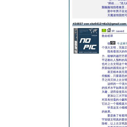
“师叔……”清儿
颤巍巍地指着秦昊，
那中年男子目光一
天魔迷情固然可让
#24837 von xbz0412+t6z3@gmail.com
IP: saved
救命稻草
很
牛皮癣
个强大文明，无疑
既有着强大的作战
力，能够跨越茫茫
平还都出人预料的
也对上古文明这个
所面临的困境在这
甚至根本就无需这
些舰船，只要愿意
手之间灭掉上古文
这样的一个强大势
的技术水平如果在
兴趣，进而促使其
更加让三大宇宙级
对其有丝毫的小觑
它比之一个规模庞
毕竟这支小规模的
的效果。
要是换了有着同样
宇宙级文明真的要
除根，让上古文明