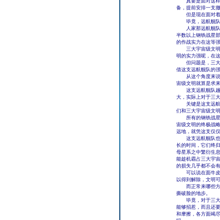
真要是面对这样庞
备，提前安排一支
但是现在面对着这
毕竟，远航舰队的
人家那远航舰队，
半数以上钢铁战星
的作战实力在这等
三大宇宙级文明虽
明的实力强呢，在
但问题是，三大宇
借这支远航舰队的
从这个角度来说，
宙级文明就算是求
这支远航舰队越强
大，实际上对于三
关键是这支远航舰
们和三大宇宙级文
所有的钢铁战星没
宙级文明的终极战
远地，就凭这支仅
这支远航舰队也不
长的时间，它们终
母星系之中繁衍生
能趁机霸占三大宇
的损失几乎都不会
可以说在面牛皮癣
以得到解除，文明
而正常来哪些方法
撕破脸的地步。
毕竟，对于三大宇
能够招惹，而且还
和摩擦，各方面竭