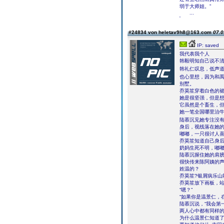
弱于大师姐。”
...
'
#24834 von heletav9h8@163.com
07.0
IP: saved
我代表我个人
韩毅明知自己说不
韩礼仁叹息，低声道
也心里想，因为和
别墅。
乔莫笙穿着白色的
她是很坚强，但是
它虽然是个畜生，
她一笔全国哪里治
陆慕沉见她专注没
身后，视线落在她
嘟嘟，一只很讨人
乔莫笙知道自己身后
奶妈生死不明，嘟
陆慕沉握住她的肩膀
很快传来陈阿姨的声
姓温的？
乔莫笙?银屑病乐山
乔莫笙放下画板，站
“嗯？”
“如果你是温景仁，
陆慕沉说，“我会第
两人心中都有同样
为什么温景仁知道