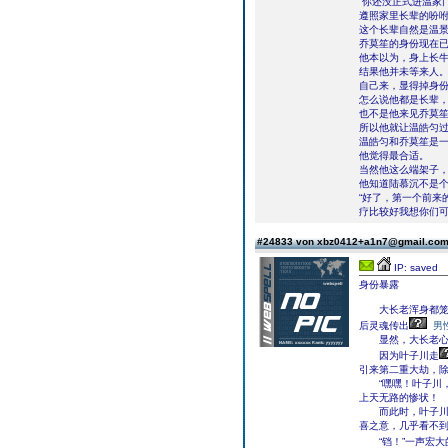
“你还没正式进温家
遵照家里长辈的吩咐
这个长辈自然是温
乔莫笙的身份现在
他本以为，身上长
结果他并未等来人
自己来，显得掉身
怎么说他都是长辈
也不是他来见乔莫
所以他就让温皓匀
温皓匀和乔莫笙是
他觉得最合适。
当然他这么端架子
他知道陆慕沉不是
“好了，第一个前来
疗比较好我想你们可
#24833 von xbz0412+a1n7@gmail.co
IP: saved
身份暴露
大长老浑身都笼罩
后灵魂传出
男
显然，大长老心中那
因为叶子川走
引来第二重大劫，
“嘿嘿！叶子川，
上天无路的惨状！
而此时，叶子川的
喜之意，几乎看不
“铛！”一声宏大