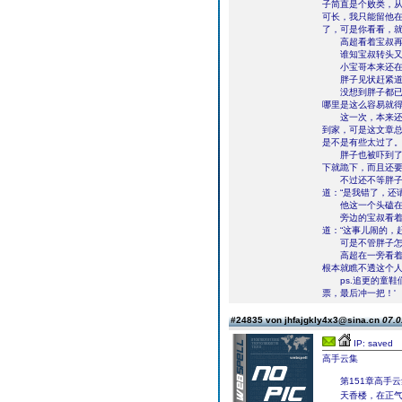
子简直是个败类，从
可长，我只能留他
了，可是你看看，就
高超看着宝叔再次
谁知宝叔转头又看
小宝哥本来还在发
胖子见状赶紧道：
没想到胖子都已原
哪里是这么容易就得
这一次，本来还在
到家，可是这文章
是不是有些太过了
胖子也被吓到了，
下就跪下，而且还
不过还不等胖子去
道：“是我错了，还
他这一个头磕在地
旁边的宝叔看着他
道：“这事儿闹的，
可是不管胖子怎么
高超在一旁看着，
根本就瞧不透这个
ps.追更的童鞋们
票，最后冲一把！'
#24835 von jhfajgkly4x3@sina.cn
07.0
IP: saved
高手云集
第151章高手云
天香楼，在正气学