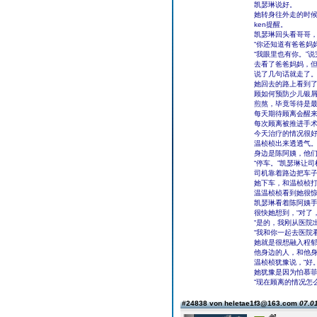
凯瑟琳说好。
她转身往外走的时候
ken提醒。
凯瑟琳回头看哥哥，
“你还知道有爸爸妈
“我眼里也有你。”
去看了爸爸妈妈，
说了几句话就走了
她回去的路上看到
顾如何预防少儿银
煎熬，毕竟等待是
每天期待顾离会醒
每次顾离被推进手
今天治疗的情况很
温桢桢出来透透气
身边是陈阿姨，他
“停车。”凯瑟琳让
司机靠着路边把车
她下车，和温桢桢
温温桢桢看到她很惊
凯瑟琳看着陈阿姨手
很快她想到，“对了
“是的，我刚从医院
“我和你一起去医院
她就是很想融入程
他身边的人，和他
温桢桢犹豫说，“好。
她犹豫是因为怕慕
“现在顾离的情况怎
#24838 von heletae1f3@163.com
07.01