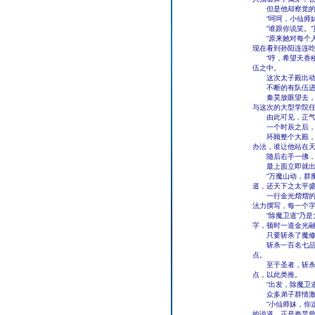
但是他却察觉的到
“呵呵，小仙师妹
“谁跟你说笑。”
“原来她对每个人
现在看到孙阳连连
“哼，希望天香楼
伍之中。
这次太子殿出动了
不断的有队伍进入
秦昊放眼望去，乖
与这次的大型学院
由此可见，正气学
一个时辰之后，一
环顾整个大殿，贤
办法，谁让他站在
随后右手一佛，一道
最上面立即就出现
“万魔山动，群魔
道，还天下之太平盛
一行金光熠熠的大
法力撰写，每一个
“除魔卫道”乃是
字，顿时一道金光
只要斩杀了魔修，
斩杀一百名七品宗
点。
至于圣者，斩杀圣
点，以此类推。
“出发，除魔卫道
众多弟子群情激奋
“小仙师妹，你这
的说道，正是秦昊