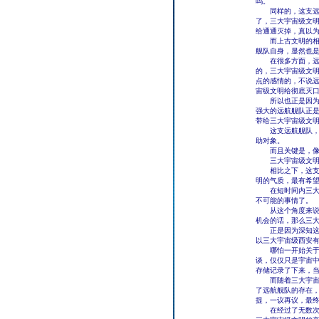
吗。
同样的，这支远航
了，三大宇宙级文
给通通灭掉，真以
而上古文明的相关
舰队自身，显然也
在很多方面，远航
的，三大宇宙级文
点的感情的，不说
宙级文明给彻底灭
所以也正是因为有
强大的远航舰队正
带给三大宇宙级文
这支远航舰队，显
助对象。
而且关键是，像这
三大宇宙级文明之
相比之下，这支神
明的气质，最有希
在短时间内三大宇
不可能的事情了。
从这个角度来说的
机会的话，那么三
正是因为深知这样
以三大宇宙级西安
哪怕一开始关于这
谈，仅仅只是宇宙
存储记录了下来，
而随着三大宇宙级
了远航舰队的存在
提，一议再议，最
在经过了无数次的