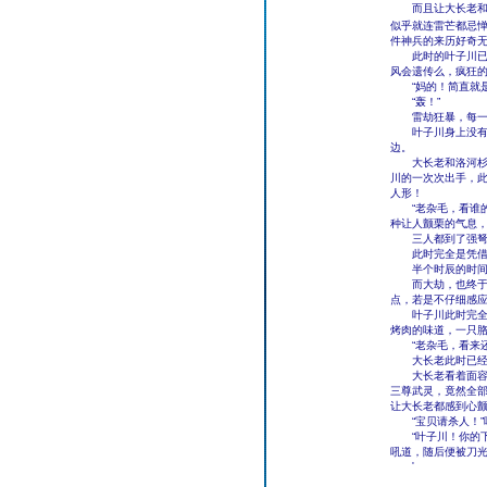
而且让大长老和洛
似乎就连雷芒都忌
件神兵的来历好奇
此时的叶子川已经
风会遗传么，疯狂
“妈的！简直就是
“轰！”
雷劫狂暴，每一道
叶子川身上没有一
边。
大长老和洛河杉更
川的一次次出手，
人形！
“老杂毛，看谁的
种让人颤栗的气息
三人都到了强弩之
此时完全是凭借着
半个时辰的时间过
而大劫，也终于到
点，若是不仔细感
叶子川此时完全没
烤肉的味道，一只
“老杂毛，看来还
大长老此时已经被
大长老看着面容凄
三尊武灵，竟然全
让大长老都感到心
“宝贝请杀人！”
“叶子川！你的下
吼道，随后便被刀
'