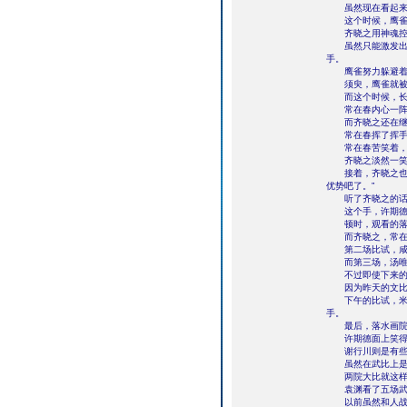
虽然现在看起来齐
这个时候，鹰雀和
齐晓之用神魂控制
虽然只能激发出十
手。
鹰雀努力躲避着长
须臾，鹰雀就被
而这个时候，长剑
常在春内心一阵阵
而齐晓之还在继续
常在春挥了挥手，
常在春苦笑着，抱
齐晓之淡然一笑
接着，齐晓之也抱
优势吧了。”
听了齐晓之的话，
这个手，许期德站
顿时，观看的落水
而齐晓之，常在
第二场比试，咸阳
而第三场，汤唯
不过即使下来的场
因为昨天的文比，
下午的比试，米时
手。
最后，落水画院赢
许期德面上笑得
谢行川则是有些
虽然在武比上是拉
两院大比就这样
袁渊看了五场武
以前虽然和人战斗