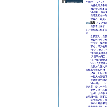
个学院，几乎无人
为什么用几乎呢
因为秦昊就不知道
“小师姐，我没有
秦玲玉面色一红，
就这样，秦昊正式
表现
百人浩浩
秦昊看出来了，虽
的身份和地位似乎
大。
念及至此，秦昊也
天如何治牛皮癣香
没办法，实在是太
不过，最为银屑病
“秦昊，他怎么也
“难道秦昊也要参
“真是不知死活，
“莫小仙和莫婉君
“那小子真是幸福
秦昊加入正气学院
来藏书阁借阅的弟
好在，此时此刻
一行人浩浩荡荡，
天香楼势力的到来
“小仙师妹，几日
抹笑容，给人一种
竟然又是一名真
“孙阳，少假惺惺
表现阳一眼，毫不
笑面佛孙阳，太子
不过此时他那万年
人指着鼻子揭穿，