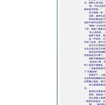
功，精神上有欠缺
“唔，可以全国有银
精神是否坚韧。”
清儿咯咯一笑，“
说着，她伸出晶莹
和尚好像赶蚊子一
他的手就停在那里
“咯咯~”少女轻
了挥，再挠了挠鼻
“这人还真是……”
她俯下身来，将樱
这一声叱咤，已用
声坐了起来，挥手大
清儿可不理和尚叫
头生生扭过来正对着
秦昊这时候刚醒过
而然就依言行事了
他睁开朦胧惺忪的
“这样的小事，用
吗？真是不懂事哎…
一见秦昊那毫无焦
了“天魔迷情”。
普通术下，人固然
在这种刚刚睡醒自
的警惕心最低，最
清儿凝视着秦昊的
去。
秦昊怔怔看着清儿
突然。他猛地一拍
清儿俏脸上柔媚如
一缕刺目的血丝，
“呃……”秦昊眼神