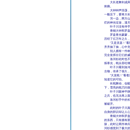
大长老舞剑成风，
刺痛。
大钟钟声浩荡，每
一般压下，要将大
另一边，两方山河
烂的神光绽放，漫
叶子川没有停手，
青铜大钟和罗盘都
罗盘青光蒙蒙，此
历经了亿万年之久
“又是灵器！”看
齐齐抽了抽，心中
别人拥有一件称心
完全发挥出它们的
洛河杉此时也不在
烁寒光，戟尖吞吐
叶子川看到洛河杉
古物，传承了很久
“大龙戟！”看着
知道它的可怕。
长戟舞动，似蛟龙
下，雪亮的戟刃闪
叶子川眼神平静，
之兵，也无法再上
洛河杉手中的长戟
被破开。
此时的叶子川真的
自身的胆识却让人
青铜大钟和罗盘太
的东西，只有拥有
脉，此时让两件神
河杉感觉到了极大