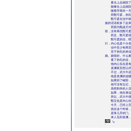
要去上品画院了
能够去上品画院的
随着学期末一天天
而甄可柔，孙氏
甄可柔在信中鼓励
族的话语权多了起
而因为甄战天对甄
鼓，没有再找甄可
而且，甄可柔现在
甄可柔的信，唠唠
行，内心也是十分
信中至少有两页，
至于孙氏的来信，
娘。娘很好。什么
看了孙氏的信，
他内心实在是有
袁渊甚至想让武大
不过，武大牛还
他是袁渊的追随武
如果回了峻阳，袁
他可没有忘记，在
虽然刺杀的人没有
如果，他在身边，
所以，武大牛很果
甄宝也是内心欣慰
今天，已经上完课
就在这个时候，
是珠儿开的门
来人见到袁渊，就
”u
'