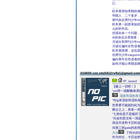
己。
……
松本菜得知李朗的
华国人，二十多岁
签约杂志周刊少年ma
松本菜一副原来如
么好的作品。
但现在有一个问题
rb的杂志分类很多
月波社和周刊少年ma
月波社偏向女性读
松本菜猜测，这也是
但周刊少年maga
偏向青年女性读者
如何才能让李朗选
#24830 von xbz0412+v9z1@gmail.co
IP: saved
【赌上一切吧！】
“ym用一场酣畅淋
湿疹和湿热有
“对ig来湿疹和湿
世界赛可能就到此
舞台之上，再拿一局
“七弟你是不是嗑药
“兴奋剂里没有一滴尿
虽说天使和卡莎的这
但第三把gala的
方法
了阿水的
作为对比，卡莎这把