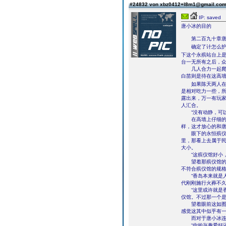
#24832 von xbz0412+l8m1@gmail.co
IP: saved
唐小冰的目的
第二百九十章唐
确定了计怎么护
下这个永殡站台上
台一无所有之后，
几人合力一起爬上
白苗则是待在这高
如果陈天两人在建
是相对吃力一些，
露出来，万一有玩
人汇合。
“没有动静，可以
在高墙上仔细的观
样，这才放心的和
眼下的永恒殡仪馆
里，那看上去属于
大小。
“这殡仪馆好小，
望着那殡仪馆的建
不符合殡仪馆的规
“香岛本来就是人
代刚刚施行火葬不久
“这里或许就是香
仪馆。不过那一个是
望着眼前这如图历
感觉这其中似乎有
而对于唐小冰连这
“你的兴趣爱好还