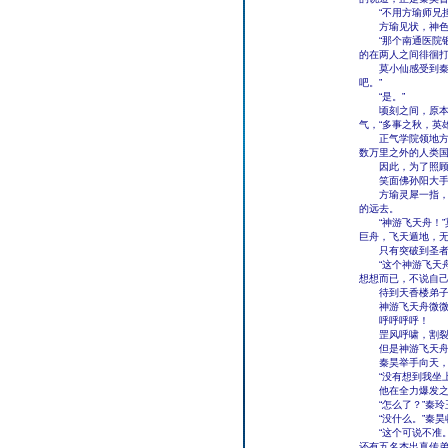
“不用方瑜师兄担
方瑜见状，神色黯
“那个南通医院银
的在两人之间徘徊
莫小仙感受到秦昊
吧。”
“是。”
顷刻之间，原本人
气，“多事之秋，英
正气学院领地方圆
数万里之外的人类
因此，为了照顾十
笑面佛孙阳大手一
方瑜灵犀一指，一
的远去。
“神游飞天舟！”
巨舟，飞天遁地，
只有突破到圣者四
“这个神游飞天舟
想想而已，不说自
待到天香楼弟子都
神游飞天舟微微一
呼呼呼呼！
罡风呼啸，割裂
但是神游飞天舟有
秦昊举手向天，似
“没有想到我坐上
他在全力爆发之下
“怎么了？”秦玲
“没什么。”秦昊收
“这个可说不准。
还有五名杰出真传