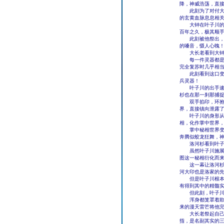
降，神威浩荡，直
此刻为了对付大长
的玄黄血脉息息相
大钟在叶子川的元
百年之久，极其顺
此刻被他祭出，神
的嗓音，慑人心魄
大长老看到大钟，
每一件灵器都是武
完全复苏时几乎相
此刻看到这口变得
兵灵器！
叶子川的出手速度
杉也在那一刹那捕
双手掐印，环抱山
界，直接镇向泄露
叶子川的身形从虚
相，化作掌中世界
掌中秘相世界变大
奔腾似蛟龙狂舞，
洛河杉看到叶子川
虽然叶子川施展出
图这一秘相衍化而
这一幕让洛河杉心
河大印也是洛家的
但是叶子川根本没
有得到其中的精髓
但此刻，叶子川却
浑身都笼罩着欺天
来的漫天雷芒将他
大长老祭起自己的
指，是名副其实的