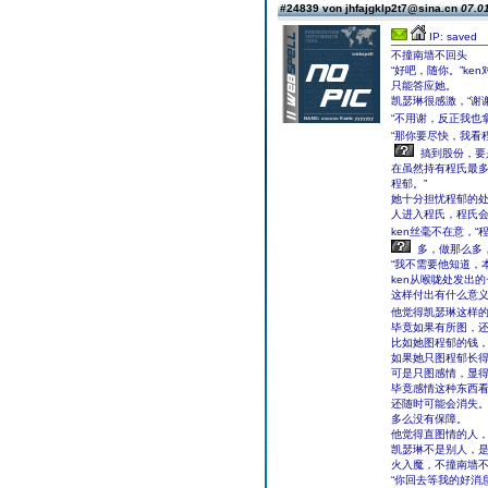
#24839 von jhfajgklp2t7@sina.cn
07.01
IP: saved
不撞南墙不回头
“好吧，随你。”ke
只能答应她。
凯瑟琳很感激，“谢谢
“不用谢，反正我也拿
“那你要尽快，我看
搞到股份，要
在虽然持有程氏最
程郁。”
她十分担忧程郁的处
人进入程氏，程氏会
ken丝毫不在意，
多，做那么多，
“我不需要他知道，
ken从喉咙处发出
这样付出有什么意
他觉得凯瑟琳这样
毕竟如果有所图，
比如她图程郁的钱
如果她只图程郁长
可是只图感情，显
毕竟感情这种东西
还随时可能会消失
多么没有保障。
他觉得直图情的人
凯瑟琳不是别人，
火入魔，不撞南墙
“你回去等我的好消息