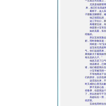
一点老态写在脸上
尤其是他那双明亮
来，就已盯在高超
看样子，这人应该
子那般丑陋猥琐，
他正胡思乱想，那
这三字出口，那护
再看那宝叔，却连
倒是那小宝哥见状
如此见面，实在让
经验的。
所以宝叔笑脸走来
躬，同时恭敬笑道：
同样是一句“宝叔
这宝叔见高超和胖
气，你们远道而来
果我家犬子看我操
有出息的儿子。”
他忽又叹了口气。
他说着话，已将高
谁，他们都是我出生
小宝哥被骂得一怔
不等他再说下去，
们的原谅，以后也就
这话说出来，不禁
时又感到心里无比
胖子见状心急，一
些鲁莽，但是我这
了，所以您老可千万
高超站在一旁，却
些厉害。
宝叔也同样拉住胖