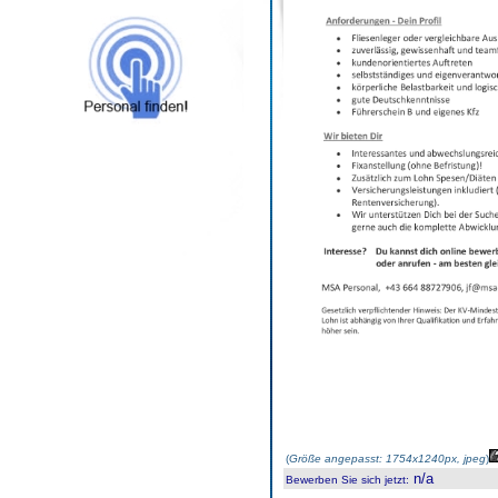
(
Größe angepasst: 1754x1240px, jpeg
)
n/a
Bewerben Sie sich jetzt
: