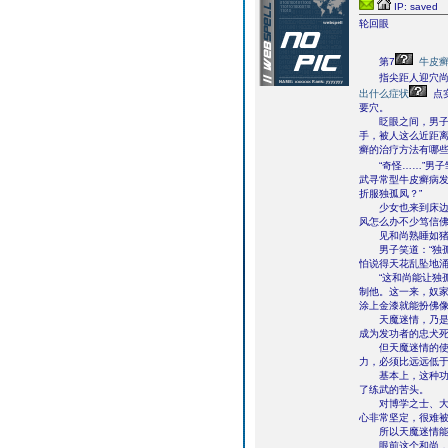
IP: saved
轮回眼
第7
牛皮
指尖距人迎穴尚差
出什么症状
点
要穴。
眨眼之间，男子的
手，被人这么近距
癣的治疗方法有哪
“奇怪……”男子
武寻常型牛皮癣病
折服独孤凤？”
少女也来到床边，
风怎么办不少笃信佛
见和尚熟睡如猪，
男子笑道：“独孤
怕说得天花乱坠地涌
“这和尚能让独孤
制他。这一来，奴
涂上金漆就能扮佛像
天魔迷情，乃是一
成为发功者的忠犬
但天魔迷情的使用
力，必须比远远低
基本上，这种功夫
了练武的苦头。
对博学之士、大势
心非常坚定，很难
所以天魔迷情能够
眼前这个和尚，对