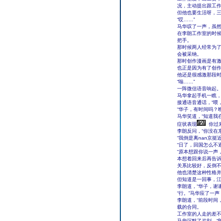
况，主动提出跟工
但他也要生活呀，
“哎……”
马华叹了一声，虽
在李朗工作室的时
把手。
那时候两人经常为
会被采纳。
那时创作漫画是有
也正是因为有了创
他还是很感激那段
“嗡……”
一阵微信语音响起
马华拿起手机一瞧
接通语音通话，“喂
“华子，有时间吗？
马华笑道，“知道我
症状表现
你过
李朗反问，“你没在
“我倒是离nan京挺
“日了，回国怎么不
“原本想跟你说一声
本想着回来后再告诉
关系比较好，反倒
他也清楚这种性格
但知道是一回事，
李朗道，“华子，谢
“行。”马华应了一
李朗道，“前段时间
载的合同。
工作室的人走的差不
马华沉默了片刻，“