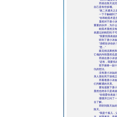
而就在陈天说完此
自己是有些多嘴。
“第二关通关之后
一下子触碰到了对
“你和欧阳术是怎
显然对于唐小冰出
重要的伙伴，为什
欧阳术显然没有怎
表露过的刚烈性子
“我要找我表姐的
听到了唐小冰如此
“清橙告诉你的？
“恩…”
眼见情况果然和自
亡魂的内情显然也
而就在唐小冰说完
“还有，我要找出
双手握拳一副十分
仇的想法。
没有唐小冰如此的
亲人朋友死于游戏
而看着唐小冰如此
们判断通的关系。
要知道眼下唐小冰
显然也绝非只是表
“你很爱你表姐？
缓缓开口问了一句
去了解。
而听到陈天如此一
陈天。
“我是个孤儿，父
大。对我来说，虽然