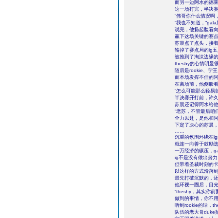
而另一边阿水的德莱
这一场打完，半决赛
“伟哥你什么情况啊
“我也不知道，”ga
说完，他扬起脸看
赢下这场关键的赛
苏晨点了点头，接
输掉了赛点局的ig
被推到了淘汰边缘
theshy的心情
随后是rookie、宁
而本场发挥不佳的
在离场前，他侧脸
“怎么可能那么轻易
半决赛开打前，许
苏晨还记得阿水给
“老苏，不管最后咱
全力以赴，是他和
下定了决心的苏晨
……
沉重的氛围环绕在i
就连一向善于鼓励
一万经济的碾压，ga
ig不是没有做出努力
但带着圣裁时刻的卡
以这样的方式滑落
最先打破沉默的，还是
他环视一圈后，目光
“theshy，其
做到的事情，你不用
听到rookie的话
队伍的老大哥duke