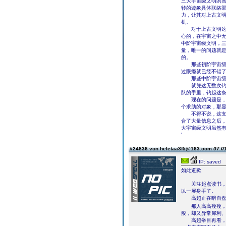
三大宇宙级文明的
转的迹象具体联络
力，让其对上古文
机。
对于上古文明这个
心的，在宇宙之中
中阶宇宙级文明，
量，唯一的问题就
的。
那些初阶宇宙级文
过眼瘾就已经不错
那些中阶宇宙级文
就凭这无数次钓鱼
队的手里，钓起这
现在的问题是，怎
个求助的对象，那
不得不说，这支远
合了大量信息之后
大宇宙级文明虽然
'
#24836 von heletaa3f5@163.com
07.01
IP: saved
如此道歉
关注起点读书，获
以一展身手了。
高超正在暗自盘算
那人高高瘦瘦，走
般，却又异常犀利
高超举目再看，才