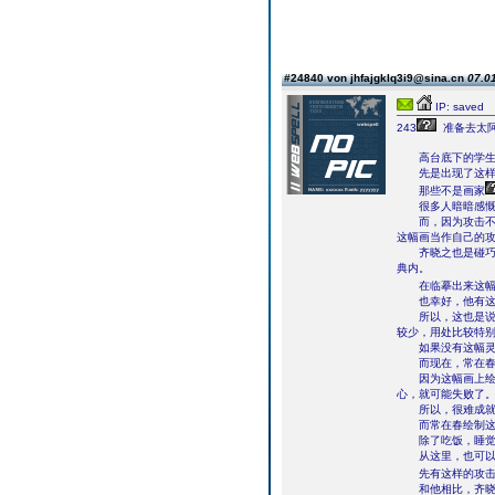
#24840 von jhfajgklq3i9@sina.cn
07.01
IP: saved
243
准备去太
高台底下的学生
先是出现了这样众
那些不是画家
很多人暗暗感慨常
而，因为攻击不够
这幅画当作自己的
齐晓之也是碰巧，
典内。
在临摹出来这幅灵
也幸好，他有这幅
所以，这也是说明
较少，用处比较特
如果没有这幅灵画
而现在，常在春又
因为这幅画上绘制
心，就可能失败了
所以，很难成就
而常在春绘制这幅
除了吃饭，睡觉。
从这里，也可以看
先有这样的攻击性
和他相比，齐晓