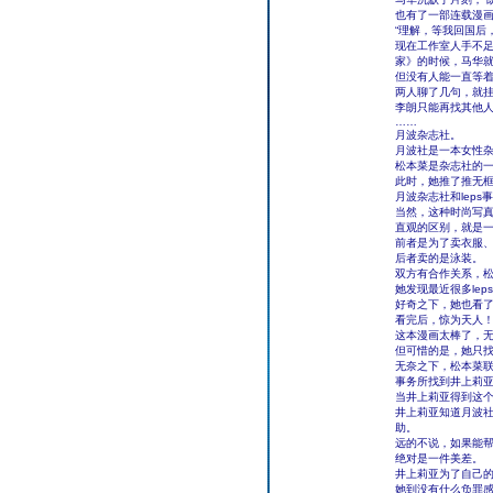
也有了一部连载漫画
“理解，等我回国后
现在工作室人手不
家》的时候，马华
但没有人能一直等
两人聊了几句，就
李朗只能再找其他
……
月波杂志社。
月波社是一本女性
松本菜是杂志社的
此时，她推了推无
月波杂志社和lep
当然，这种时尚写真和
直观的区别，就是
前者是为了卖衣服
后者卖的是泳装。
双方有合作关系，松
她发现最近很多le
好奇之下，她也看
看完后，惊为天人
这本漫画太棒了，
但可惜的是，她只
无奈之下，松本菜联
事务所找到井上莉
当井上莉亚得到这
井上莉亚知道月波
助。
远的不说，如果能
绝对是一件美差。
井上莉亚为了自己的
她到没有什么负罪