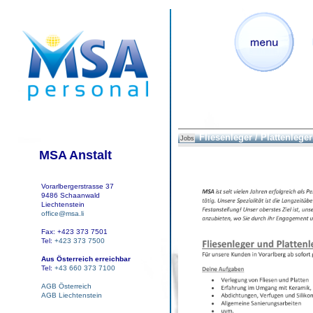
Fliesenleger / Plattenleger
Jobs
MSA Anstalt
Vorarlbergerstrasse 37
9486 Schaanwald
Liechtenstein
office@msa.li
Fax: +423 373 7501
Tel:
+423 373 7500
Aus Österreich erreichbar
Tel:
+43 660 373 7100
AGB Österreich
AGB Liechtenstein