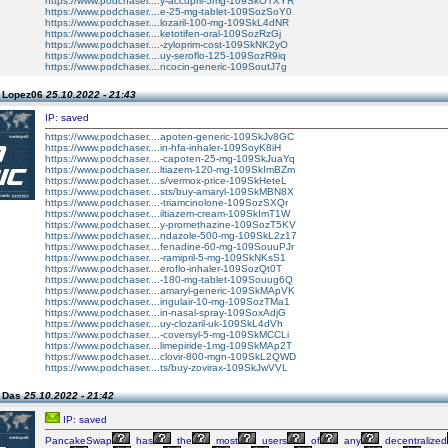
https://www.podchaser....y-accupril-5mg-109SkOTXYR
https://www.podchaser....e-25-mg-tablet-109SozSoY0
https://www.podchaser....lozaril-100-mg-109SkL4dNR
https://www.podchaser....ketotifen-oral-109SozRzGj
https://www.podchaser....-zyloprim-cost-109SkNK2yO
https://www.podchaser....uy-seroflo-125-109SozR9iq
https://www.podchaser....ncocin-generic-109SoutJ7g
n Lopez06
25.10.2022 - 21:43
IP: saved
https://www.podchaser....apoten-generic-109SkJv8GC
https://www.podchaser....in-hfa-inhaler-109SoyK8iH
https://www.podchaser....-capoten-25-mg-109SkJuaYq
https://www.podchaser....ltiazem-120-mg-109SkImBZm
https://www.podchaser....s/vermox-price-109SkHeteL
https://www.podchaser....sts/buy-amaryl-109SkMBN8X
https://www.podchaser....-triamcinolone-109SozSXQr
https://www.podchaser....iltiazem-cream-109SkImT1W
https://www.podchaser....y-promethazine-109SozT5KV
https://www.podchaser....ndazole-500-mg-109SkL2z17
https://www.podchaser....fenadine-60-mg-109SouuPJr
https://www.podchaser....-ramipril-5-mg-109SkNKsS1
https://www.podchaser....eroflo-inhaler-109SozQt0T
https://www.podchaser....-180-mg-tablet-109Souug6Q
https://www.podchaser....amaryl-generic-109SkMApVK
https://www.podchaser....ingulair-10-mg-109SozTMa1
https://www.podchaser....in-nasal-spray-109SoxAdjG
https://www.podchaser....uy-clozaril-uk-109SkL4dVh
https://www.podchaser....-coversyl-5-mg-109SkMCCLi
https://www.podchaser....limepiride-1mg-109SkMAp2T
https://www.podchaser....clovir-800-mgn-109SkL2QWD
https://www.podchaser....ts/buy-zovirax-109SkJwVVL
n Das
25.10.2022 - 21:42
IP: saved
PancakeSwap
has
the
most
users
of
any
decentralized