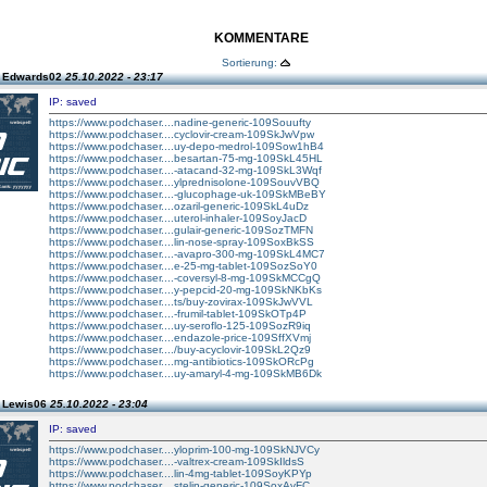
KOMMENTARE
Sortierung:
n Edwards02
25.10.2022 - 23:17
IP: saved
https://www.podchaser....nadine-generic-109Souufty
https://www.podchaser....cyclovir-cream-109SkJwVpw
https://www.podchaser....uy-depo-medrol-109Sow1hB4
https://www.podchaser....besartan-75-mg-109SkL45HL
https://www.podchaser....-atacand-32-mg-109SkL3Wqf
https://www.podchaser....ylprednisolone-109SouvVBQ
https://www.podchaser....-glucophage-uk-109SkMBeBY
https://www.podchaser....ozaril-generic-109SkL4uDz
https://www.podchaser....uterol-inhaler-109SoyJacD
https://www.podchaser....gulair-generic-109SozTMFN
https://www.podchaser....lin-nose-spray-109SoxBkSS
https://www.podchaser....-avapro-300-mg-109SkL4MC7
https://www.podchaser....e-25-mg-tablet-109SozSoY0
https://www.podchaser....-coversyl-8-mg-109SkMCCgQ
https://www.podchaser....y-pepcid-20-mg-109SkNKbKs
https://www.podchaser....ts/buy-zovirax-109SkJwVVL
https://www.podchaser....-frumil-tablet-109SkOTp4P
https://www.podchaser....uy-seroflo-125-109SozR9iq
https://www.podchaser....endazole-price-109SffXVmj
https://www.podchaser..../buy-acyclovir-109SkL2Qz9
https://www.podchaser....mg-antibiotics-109SkORcPg
https://www.podchaser....uy-amaryl-4-mg-109SkMB6Dk
n Lewis06
25.10.2022 - 23:04
IP: saved
https://www.podchaser....yloprim-100-mg-109SkNJVCy
https://www.podchaser....-valtrex-cream-109SkIldsS
https://www.podchaser....lin-4mg-tablet-109SoyKPYp
https://www.podchaser....stelin-generic-109SoxAvFC