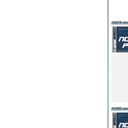
#11070 vo
#11069 vo