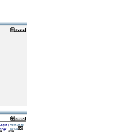
ogin
|
MetaMask
ange
|
Trezor