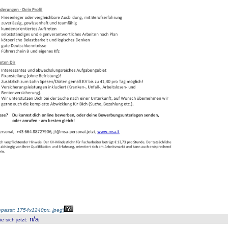
passt: 1754x1240px, jpeg
)
n/a
 sich jetzt
: