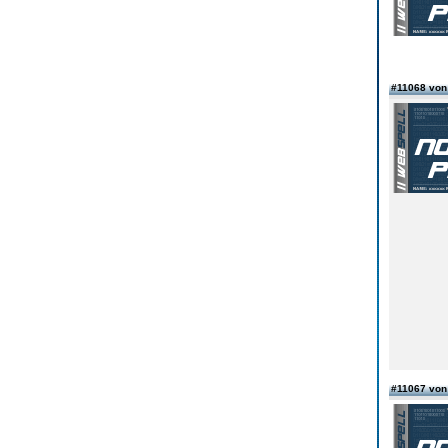
#11068 vo
#11067 vo