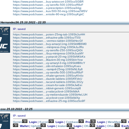
https://www.podchaser....buy-aristocort-109SozSGBR
https://www.podchaser....uy-seroflo-500-109SozR9zF
https://www.podchaser....s-prescription-109Sow34gj
https://www.podchaser....kus-500-50-mcg-109Sow2WSV
https://www.podchaser....entolin-90-mcg-109SoyKgkC
n Hernandez36
25.10.2022 - 22:35
IP: saved
https://www.podchaser....poten-25mg-tab-109SkJurHH
https://www.podchaser....ethazine-pills-109SozT5Si
https://www.podchaser....-vermox-tablet-109SkHecGf
https://www.podchaser....buy-amaryl-1mg-109SkMB6M0
https://www.podchaser....-minipress-2mg-109SkJuJRo
https://www.podchaser....uy-seroflo-250-109SozQtGt
https://www.podchaser..../buy-minipress-109SkJuaMY
https://www.podchaser....y-pepcid-20-mg-109SkNKbKs
https://www.podchaser....iltiazem-30-mg-109SkInYow
https://www.podchaser....uy-amaryl-3-mg-109SkMB6cY
https://www.podchaser....olin-inhalator-109SoyKxex
https://www.podchaser....-ramipril-25mg-109SkNL8y8
https://www.podchaser....uy-seroflo-500-109SozR9zF
https://www.podchaser....nhaler-generic-109SoyKh4o
https://www.podchaser....dazole-tablets-109SffXVeU
https://www.podchaser....tacand-tablets-109SkL3X2y
https://www.podchaser....cream-for-sale-109SkJwEei
https://www.podchaser....mbivir-generic-109Soutqt8
https://www.podchaser....y-valacyclovir-109SkIldkA
https://www.podchaser....uy-mebendazole-109SkHeLUH
https://www.podchaser....acyclovir-cost-109SkIldXp
https://www.podchaser....ethazine-25-mg-109SozSo9F
n cvv
25.10.2022 - 22:25
IP: saved
Gemini
Login
|
Kucoin
Login
|
Coinbase
Pro
Login
|
MetaMask
L
Wallet
|
Uphold
Login
|
kraken
Login
|
OKx
Login
|
OKex
Exch