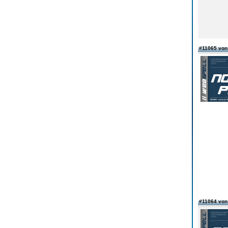
#11065 vo
#11064 vo