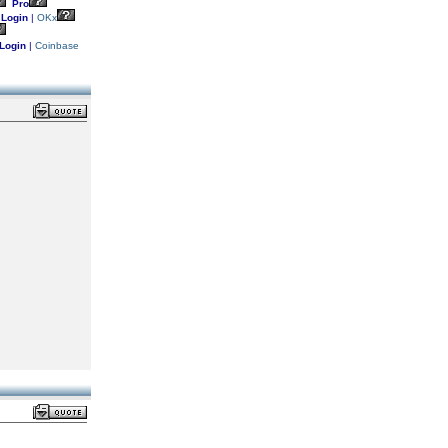
Pro
Login
|
OKx
Login
|
Coinbase