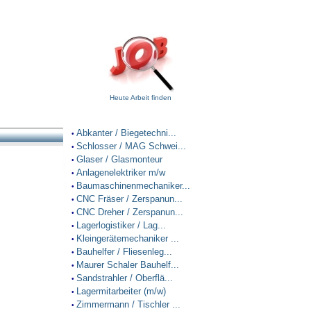
Heute Arbeit finden
Abkanter / Biegetechni...
•
Schlosser / MAG Schwei...
•
Glaser / Glasmonteur
•
Anlagenelektriker m/w
•
Baumaschinenmechaniker...
•
CNC Fräser / Zerspanun...
•
CNC Dreher / Zerspanun...
•
Lagerlogistiker / Lag...
•
Kleingerätemechaniker ...
•
Bauhelfer / Fliesenleg...
•
Maurer Schaler Bauhelf...
•
Sandstrahler / Oberflä...
•
Lagermitarbeiter (m/w)
•
Zimmermann / Tischler ...
•