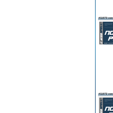
#11073 vo
#11072 vo