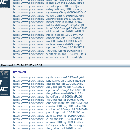
https://www.podchaser....lozaril-100-mg-109SkL4dNR
https://www.podchaser....-inhaler-price-109SozQsnw
https://www.podchaser....-allegra-60-mg-109Souu7jr
https://www.podchaser....uy-amaryl-3-mg-109SkMB6cY
https://www.podchaser....versyl-generic-109SkMCkeA
https://www.podchaser..../retrovir-cost-109SkMCkmS
https://www.podchaser....mbivir-tablets-109SoutZhw
https://www.podchaser....telukast-10-mg-109Sp0ZHj0
https://www.podchaser....kus-100-50-mcg-109Sow34M8
https://www.podchaser....diskus-inhaler-109Sow2FLN
https://www.podchaser....ntolin-aerosol-109SoyKxvQ
https://www.podchaser....dazole-tablets-109SffXVeU
https://www.podchaser....rax-800-tablet-109SkJvxs9
https://www.podchaser....mbivir-generic-109Soutqt8
https://www.podchaser....opurinol-100mg-109SkNK3Eo
https://www.podchaser....-500-mg-tablet-109SkHfinT
https://www.podchaser....y-altace-10-mg-109SkNLQYB
https://www.podchaser..../combivir-cost-109SoutZyN
n Thomas16
25.10.2022 - 22:51
IP: saved
https://www.podchaser....uy-fluticasone-109Sow1yA4
https://www.podchaser....buy-lamivudine-109SkNJE5g
https://www.podchaser....dazole-tablets-109SkL2ycL
https://www.podchaser..../buy-minipress-109SkJuaMY
https://www.podchaser....opurinol-100mg-109SkMD1lJ
https://www.podchaser..../buy-diltiazem-109SkJu2Ss
https://www.podchaser....ketotifen-oral-109SozRzGj
https://www.podchaser....-500-mg-tablet-109SkHfAhS
https://www.podchaser....ophage-1000-mg-109SkMBNfa
https://www.podchaser....esartan-300-mg-109SkL4596
https://www.podchaser....cophage-100-mg-109SkMBeNz
https://www.podchaser....pepcid-generic-109SkNKarw
https://www.podchaser....zovirax-200-mg-109SkJvgQK
https://www.podchaser....cupril-tablets-109SkOSzn4
https://www.podchaser....incocin-300-mg-109SoutIev
https://www.podchaser....ts/buy-capoten-109SkJurg5
https://www.podchaser..../buy-albuterol-109SoyJasi