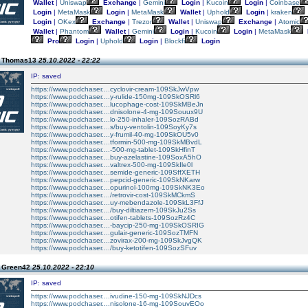
Wallet
|
Uniswap
Exchange
|
Gemini
Login
|
Kucoin
Login
|
Coinbase
Login
|
MetaMask
Login
|
MetaMask
Wallet
|
Uphold
Login
|
kraken
Login
|
OKex
Exchange
|
Trezor
Wallet
|
Uniswap
Exchange
|
Atomic
Wallet
|
Phantom
Wallet
|
Gemini
Login
|
Kucoin
Login
|
MetaMask
Pro
Login
|
Uphold
Login
|
Blockfi
Login
n Thomas13
25.10.2022 - 22:22
IP: saved
https://www.podchaser....cyclovir-cream-109SkJwVpw
https://www.podchaser....y-rulide-150mg-109SkOSRl6
https://www.podchaser....lucophage-cost-109SkMBeJn
https://www.podchaser....dnisolone-4-mg-109Souux9U
https://www.podchaser....lo-250-inhaler-109SozRABd
https://www.podchaser....s/buy-ventolin-109SoyKy7s
https://www.podchaser....y-frumil-40-mg-109SkOU5v0
https://www.podchaser....tformin-500-mg-109SkMBvdL
https://www.podchaser....-500-mg-tablet-109SkHfinT
https://www.podchaser....buy-azelastine-109SoxA5hO
https://www.podchaser....valtrex-500-mg-109SkIle0l
https://www.podchaser....semide-generic-109SffXETH
https://www.podchaser....pepcid-generic-109SkNKarw
https://www.podchaser....opurinol-100mg-109SkNK3Eo
https://www.podchaser..../retrovir-cost-109SkMCkmS
https://www.podchaser....uy-mebendazole-109SkL3FfJ
https://www.podchaser..../buy-diltiazem-109SkJu2Ss
https://www.podchaser....otifen-tablets-109SozRz4C
https://www.podchaser....-baycip-250-mg-109SkOSRIG
https://www.podchaser....gulair-generic-109SozTMFN
https://www.podchaser....zovirax-200-mg-109SkJvgQK
https://www.podchaser..../buy-ketotifen-109SozSFuv
n Green42
25.10.2022 - 22:10
IP: saved
https://www.podchaser....ivudine-150-mg-109SkNJDcs
https://www.podchaser....nisolone-16-mg-109SouvEOo