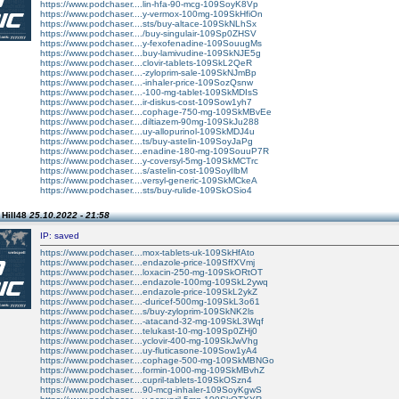
https://www.podchaser....lin-hfa-90-mcg-109SoyK8Vp
https://www.podchaser....y-vermox-100mg-109SkHfiOn
https://www.podchaser....sts/buy-altace-109SkNLhSx
https://www.podchaser..../buy-singulair-109Sp0ZHSV
https://www.podchaser....y-fexofenadine-109SouugMs
https://www.podchaser....buy-lamivudine-109SkNJE5g
https://www.podchaser....clovir-tablets-109SkL2QeR
https://www.podchaser....-zyloprim-sale-109SkNJmBp
https://www.podchaser....-inhaler-price-109SozQsnw
https://www.podchaser....-100-mg-tablet-109SkMDIsS
https://www.podchaser....ir-diskus-cost-109Sow1yh7
https://www.podchaser....cophage-750-mg-109SkMBvEe
https://www.podchaser....diltiazem-90mg-109SkJu288
https://www.podchaser....uy-allopurinol-109SkMDJ4u
https://www.podchaser....ts/buy-astelin-109SoyJaPg
https://www.podchaser....enadine-180-mg-109SouuP7R
https://www.podchaser....y-coversyl-5mg-109SkMCTrc
https://www.podchaser....s/astelin-cost-109SoyIlbM
https://www.podchaser....versyl-generic-109SkMCkeA
https://www.podchaser....sts/buy-rulide-109SkOSio4
 Hill48
25.10.2022 - 21:58
IP: saved
https://www.podchaser....mox-tablets-uk-109SkHfAto
https://www.podchaser....endazole-price-109SffXVmj
https://www.podchaser....loxacin-250-mg-109SkORtOT
https://www.podchaser....endazole-100mg-109SkL2ywq
https://www.podchaser....endazole-price-109SkL2ykZ
https://www.podchaser....-duricef-500mg-109SkL3o61
https://www.podchaser....s/buy-zyloprim-109SkNK2ls
https://www.podchaser....-atacand-32-mg-109SkL3Wqf
https://www.podchaser....telukast-10-mg-109Sp0ZHj0
https://www.podchaser....yclovir-400-mg-109SkJwVhg
https://www.podchaser....uy-fluticasone-109Sow1yA4
https://www.podchaser....cophage-500-mg-109SkMBNGo
https://www.podchaser....formin-1000-mg-109SkMBvhZ
https://www.podchaser....cupril-tablets-109SkOSzn4
https://www.podchaser....90-mcg-inhaler-109SoyKgwS