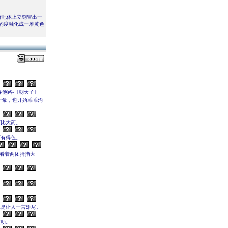
癣吧体上立刻冒出一
的度融化成一堆黄色
寻他路-《朝天子》
一敛，也开始乖乖沟
可比大药。
面有得色。
看着两团拇指大
真是让人一言难尽。
波动。