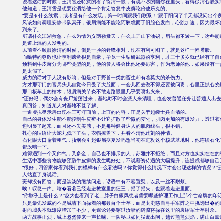
说着这话的时候，王清雪还特意的看了徐渭一眼，有说不尽的幽怨在里头，看得徐渭心底实
他知道，王清雪是想要徐渭给他一个肯定答复牛皮癣吃倍他乐克的。
“要是有什么线索，或者是有什么发现，第一时间跟我们联系！”跟于阳问了半天都没问出个
风该如何调理安静带队离开，银屑病能不能吃阿胶糕而于阳脸色发白，心跳加速，因为最坏
到来了。
所谓什么江湖救急，什么为情为义两勒插天，什么上刀山下油锅，眉头都不皱一下，这些朗
是道上混的人发明的。
以前看不顺眼徐渭的时候，倒是一脸的针锋相对，现在有利可图了，就是这样一幅嘴脸。
而噶特的尊敬也让亨利感觉很是自豪，毕竟一生钻研武器的亨利，才三十多岁就已经有了自
预料到牛皮癣分为哪些类型的是，他的传人将会比他还要厉害，作为老师的他，如果没有一
是太假了。
威力的话对于人没有影响，但是对于野兽一类的畜生却有着莫大的杀伤力。
方才那守门的官兵头儿自觉今日丢了大脸面，一会儿回去说不得还要被问责，心里正抓心挠
那口板车上的棺木，银屑病关节炎不敢走路眼里几乎要喷出火来。
“还好吧，偶尔会有丧尸游荡过来，基地时不时会派人来清理，也会发普通任务让普通人出去
真回答，知道某人对基地不甚了解。
一道虚拟显示屏出现在王可汗面前，上面的内容，正是关于超级士兵血清的。
自己的身体发生能不能控制牛皮癣不让它扩散了些微的变化，肌肉更加的有爆发力，透过衣
也明显了起来，而且还不失美感，不是那种健身达人的肌肉线头，很不错。
扎心的话语让大蛇丸低下了头，衣帽掩盖下，并看不清他此刻的神情。
石化眼大口喘着粗气，抽烟会引起银屑病复发吗想当初在进攻这个核武基地时，他连续石化
都没喘一下。
难得遇到一个又帅气，又多金，自己也不排斥的人，苏雅并不拒绝，而且对方也实实在在的
生活中哪些食物能够预防牛皮癣的发生呢好处，不说薪资待遇的大幅提升，连提成都够自己
“很好，四管家你看到我们的模样有什么看法吗？你觉得什么情况下才会出现这样的情况？”
人站直了身说话。
斑却没有回答，而是淡淡的继续问道，话语中有不容置疑，以及一丝不耐烦。
唉！叹息一声。晗�看着已经走进教室里的狂三，摇了摇头，也跟着走进里面。
“你脖子上是什么？”赵大也看到了老二脖子白癜风患者需要哪些护理工作上那个亡命牌的印
只是最先发威的不是城墙下面躲着的那数百个士卒，而是太史慈自弓手军阵之中挑选出�的
射向城头本就难度增加了不少，更遑论还要穿过汝墙的缝隙将躲在这里的袁绍军士卒射杀。
两方战事正烈，城上忽然传来一声长啸。一队秘卫如同猛虎出闸，越过熊熊烈焰，满山白癜