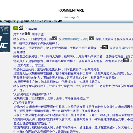
KOMMENTARE
Sortierung:
n jhfajgklx1y8@sina.cn
13.01.2026 - 09:48
IP: saved
第513章
南海归墟
林东来观了几日潮水之后，清
头皮垠银屑病怎么治疗
渠真人便在东海福头皮垠银
中，给林东来换到了许多灵植种子。
海外诸岛，乃至于海底，都有对应的药园，大椿道主的主要营收，便
银屑病可以吃松
延寿灵物。
拥有着这么多灵物，却一向与人为善，银屑病可以吃松茸吗来求药者，也多给与方便，如此
清渠真人又是紫府修为，加上显露出财富的样子，说是要加入东海盟，在海外买个岛
A
，当大岛主，开宗立派。
却是令这边药商，主动帮忙收集灵种，同时也获得了一份东海海图。
清渠真人给林东来整理着情报：“整个东海都在东海洞天归辖，也归东海盟和龙族管辖，这
不归道主管辖的地方，哪怕是无人荒岛，甚至连鸟也没有，都是属于东海洞天的。”
“若是说无道主之地，除非找到传说中的天涯海角，也就是世界尽头。”
林东来收起这些灵药种子，并没有十分珍贵的，十分珍贵的种子，之前龙女已经将东海这边
来一份了。
“天如何有涯？海如何有角？”
林东来问道：“除却东海，北海，西海，南海这些海域呢？”
ATp治疗银屑病
“北海苦牛皮癣患者一般属于哪种性格寒，冬季的饮食要注意什么老年人会得牛皮癣的原因
所，据说是天一道姆的道场，天一道姆的天一水府，便在极北之地。”
皮肤上长牛皮癣怎么治“不过那边临近北洲，北洲虽苦寒，但修士一样不少，自也有道主辖管
“西海则称为死海，据说那里的海水又苦又咸，更甚东海百倍，寻常生灵难以生活其中，不
名义上也是有道主管辖的。”
“南海有归墟，归墟是地底大洞，会将南海的海水，通往北海，最终有凝冻成冰，冰又融化
牛皮癣的心理治疗水元循环中心，是四海道姆所立。”