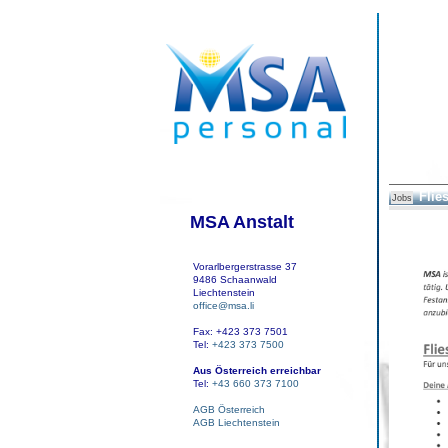
Flie
Jobs
MSA Anstalt
Vorarlbergerstrasse 37
9486 Schaanwald
Liechtenstein
office@msa.li
Fax: +423 373 7501
Tel:
+423 373 7500
Aus Österreich erreichbar
Tel:
+43 660 373 7100
AGB Österreich
AGB Liechtenstein