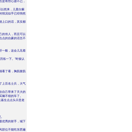
在是有些心虚不已，
所以然来，儿童白癜
的情况似乎已经悄然
朗上口的话，其实都
己的传人，而且可以
点点的自豪的话岂不
肝一般，这会儿见着
历练一下。”时俊认
领看了看，胸肌腹肌
了上百名士兵，大气
给自己带来了天大的
买辆不错的车了。
云墓生点点头示意老
记。
最优秀的射手，城下
风部位不能吃东西遍