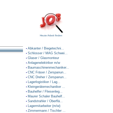
Heute Arbeit finden
Abkanter / Biegetechni...
•
Schlosser / MAG Schwei...
•
Glaser / Glasmonteur
•
Anlagenelektriker m/w
•
Baumaschinenmechaniker...
•
CNC Fräser / Zerspanun...
•
CNC Dreher / Zerspanun...
•
Lagerlogistiker / Lag...
•
Kleingerätemechaniker ...
•
Bauhelfer / Fliesenleg...
•
Maurer Schaler Bauhelf...
•
Sandstrahler / Oberflä...
•
Lagermitarbeiter (m/w)
•
Zimmermann / Tischler ...
•