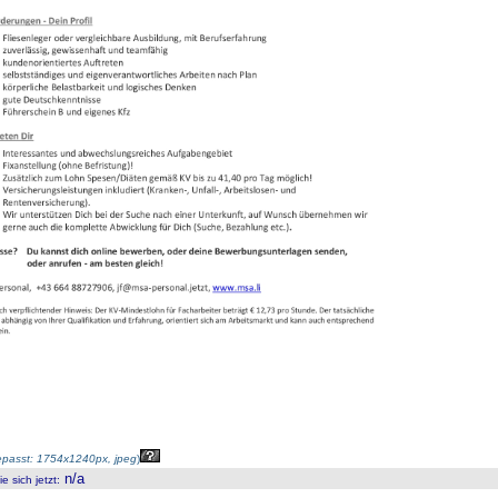
passt: 1754x1240px, jpeg
)
n/a
 sich jetzt
: