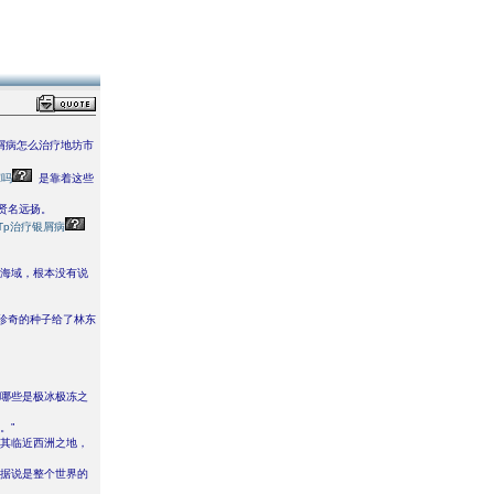
屑病怎么治疗地坊市
茸吗
是靠着这些
贤名远扬。
Tp治疗银屑病
片海域，根本没有说
珍奇的种子给了林东
有哪些是极冰极冻之
。”
过其临近西洲之地，
，据说是整个世界的