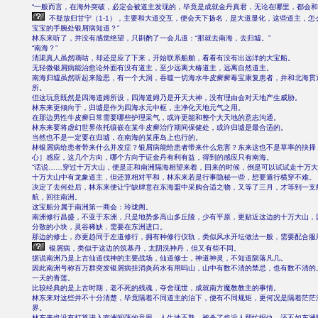
“一般而言，在海外突破，必定会被道主发现的，毕竟是成就金丹真君，无论在哪里，都会和大
不疑放归甘宁（1-1），主要和大道交互，便会天下扬名，是大道显化，这些道主，怎
宝宝的手腕处银屑病知道？”
林东来听了，并没有感觉绝望，只斟酌了一会儿道：“那就去南海，去归墟。”
“南海？”
清渠真人虽然嘀咕，却还是应了下来，开始联系船舶，看看有没有出远洋的大宝船。
无轻微银屑病能治愈论外面有没有道主，至少远离大椿道主，远离自然道主。
南海归墟虽然听起来险恶，有一个大洞，吞噬一切海水牛皮癣癣毒宝康复患者，并和北海贯
所。
但这玩意既然是四海道姆所设，四海道姆乃是开天大神，没有理由会对天地产生威胁。
林东来更倾向于，归墟是作为四海水元中枢，主净化天地元气之用。
在那边男性牛皮癣日常需要哪些护理采气，或许更能和整个大天地的意志沟通。
林东来要将虚幻世界依托镶嵌在某牛皮癣治疗期间保健处，或许归墟是最合适的。
当然也不是一定要在归墟，在南海的某座岛上也行的。
林银屑病给患者带来什么并发症？银屑病能给患者带来什么危害？东来这也不是草率的抉择
心］感应，这几个方向，哪个方向于证金丹有利有益，得到的感应只有南海。
“话说……穿过十万大山，便是正和南洲隔海相望来着，回来的时候，倒是可以试试走十万大
十万大山中有龙象道主，但还算相对平和，林东来若是行事隐秘一些，想要遁行横穿不难。
决定了去何处后，林东来便让宁缺肆意在东海盟中采购合适之物，又等了三月，才等到一支
航，回往南洲。
这宝船分属于南洲第一商会：玲珑阁。
南洲修行昌盛，不亚于东洲，只是地势多高山多丘陵，少有平原，更贴近这边的十万大山，
分散的小块，灵谷稀缺，需要在东洲进口。
那边的修士，亦更趋同于左道修行，拥有种修行仪轨，类似风水开坛做法一般，需要配合服
银屑病，类似于这边的筑基丹，太阴洗神丹，但又有些不同。
据说南洲乃是上古仙道伐神的主要战场，仙道修士，神道神灵，不知道陨落凡几。
因此南洲号称百万群突发银屑病挂消炎药水有用吗山，山中有数不清的禁忌，也有数不清的
一天的青莲。
比较经典的是上古时期，老不死的残魂，夺舍现世，成就南方魔教教主的事情。
林东来对这些并不十分清楚，毕竟隔着不同道主的治下，便有不同规矩，更何况是隔着茫茫
界。
林东来也没有打算进入南洲闯荡的意思，人生地不熟，被杀了也没人帮忙报仇，还不如东洲