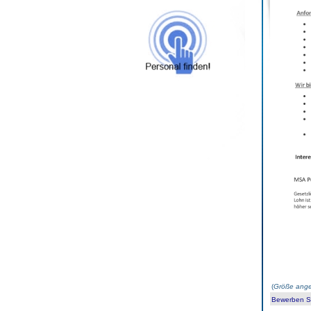
(
Größe ange
Bewerben Sie