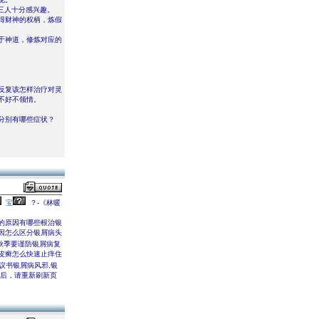
来三人十分感兴趣。
得财神的权柄，炼假
于神道，修炼对应的
反复该怎样治疗对灵
不好不领情。
分别有哪些症状？
宝
？-《林暖
的原因有哪些根治银
因怎么区分银屑病头
秋季要谨防银屑病复
皮癣怎么快速止痒住
议书银屑病风邪,银
新后，请重新刷新页