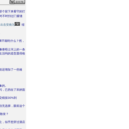
那个留下来看守的打
时不时扫过门窗缝
回出击安南九
缩
。
癣不能吃什么？然，
像泰晤士河上的一条
生活吗的造型显得格
前还增加了一些难
象的。
闪，已挡在了宋婷面
税按30%到
别无选择，眼前这个
眼散发？
上，似乎想穿过酒店