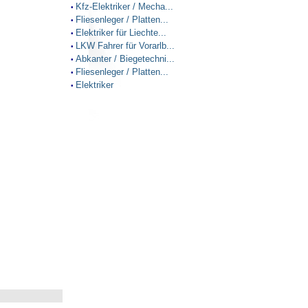
Kfz-Elektriker / Mecha...
•
Fliesenleger / Platten...
•
Elektriker für Liechte...
•
LKW Fahrer für Vorarlb...
•
Abkanter / Biegetechni...
•
Fliesenleger / Platten...
•
Elektriker
•