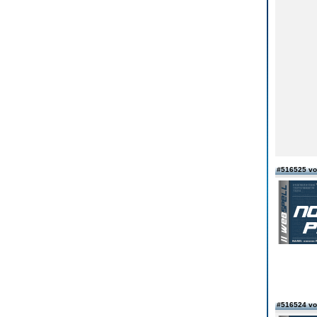
#516525 v
#516524 vo