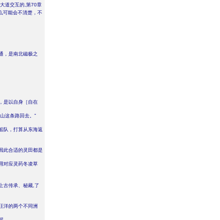
道交互的,第70章
么可能会不清楚，不
通，是南北磁极之
，是以自身［自在
山这条路回去。”
船队，打算从东海返
因此合适的灵田都是
用对应灵药冬凌草
上古传承、秘藏,了
汪洋的两个不同洲
呢。