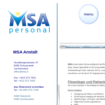
Fliesenleger / Plattenleger
Jobs
MSA Anstalt
Vorarlbergerstrasse 37
9486 Schaanwald
Liechtenstein
office@msa.li
Fax: +423 373 7501
Tel:
+423 373 7500
Aus Österreich erreichbar
Tel:
+43 660 373 7100
AGB Österreich
AGB Liechtenstein