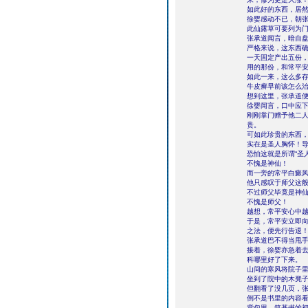
如此好的东西，居
徐婴感动不已，朝张
此仙露草可要列为门
张承道闻言，暗自
严格来说，这东西
一天固定产出五份
用的那份，和常平
如此一来，这么多
牛皮癣早前该怎么
想到这里，张承道便
徐婴闻言，口中应
刚刚掌门赠予他二
贵。
可如此珍贵的东西
实在是圣人胸怀！
恐怕这就是所谓“圣
不愧是神仙！
而一旁的常平白癜
他只感叹于师父这
不过师父毕竟是神
不愧是师父！
越想，常平安心中
于是，常平安立即向
之法，便先行告退！
张承道巴不得当甩手
接着，徐婴亦急着
科哪里好了下来。
山间的寒风将院子
坐到了院中的木凳
但翻看了没几页，
倒不是书里的内容
背包里，筑基书的