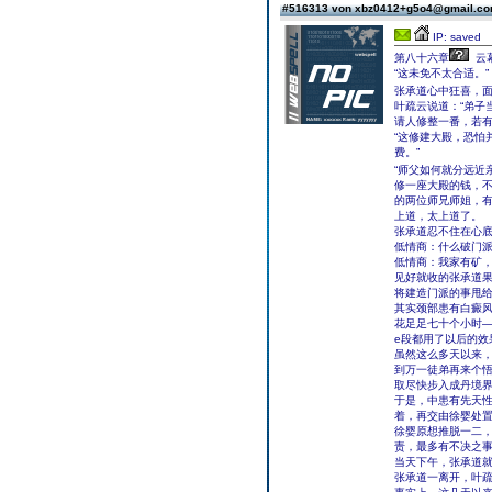
#516313 von xbz0412+g5o4@gmail.c
IP: saved
第八十六章
云
“这未免不太合适。”
张承道心中狂喜，面
叶疏云说道：“弟子
请人修整一番，若有
“这修建大殿，恐怕
费。”
“师父如何就分远近
修一座大殿的钱，
的两位师兄师姐，有
上道，太上道了。
张承道忍不住在心
低情商：什么破门
低情商：我家有矿
见好就收的张承道果
将建造门派的事甩
其实颈部患有白癜
花足足七十个小时
e段都用了以后的效
虽然这么多天以来
到万一徒弟再来个悟
取尽快步入成丹境
于是，中患有先天性
着，再交由徐婴处置
徐婴原想推脱一二，
责，最多有不决之
当天下午，张承道
张承道一离开，叶