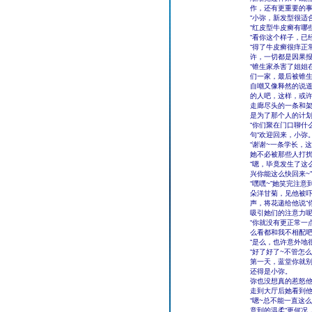
作，还有更重要的
“小弥，新发型很适
“红皮型牛皮癣有哪
“看你这个样子，已
“得了牛皮癣很痒正
许，一切都是因果报
“锥生家杀害了姐姐
们一家，最后被锥生
自嘲又像释然的说道
的人吧，这样，或许
走廊尽头的一条和
是为了那个人的计
“你们聚在门口聊什
句“欢迎回来，小弥。
“谢谢~一条学长，
她不必被那些人打扰
“嗯，毕竟发生了这
兴你能这么快回来~”
“嘿嘿~”她笑完注
朵洋甘菊，见他被
声，将花递给他说“
吸引她们的注意力呢
“你就没有更正常一
么看都和我不相配吧
“是么，也许意外地
“好了好了~不管怎
第一天，蓝堂你就别
还得是小弥。
弥也没想真的惹怒他
走到大厅后她看到他
“嗯~总不能一直这
意到的温柔“更何况