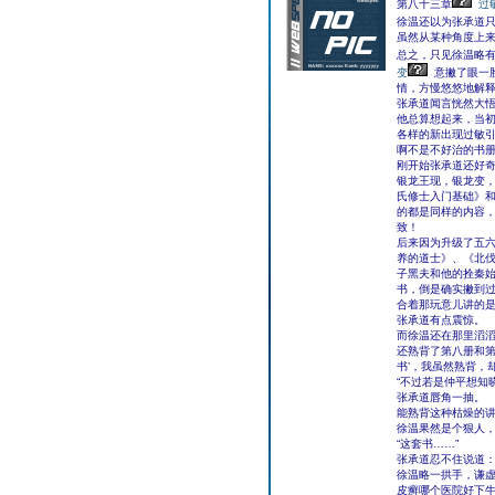
第八十三章
过
徐温还以为张承道只
虽然从某种角度上
总之，只见徐温略有
变
意撇了眼一
情，方慢悠悠地解释
张承道闻言恍然大
他总算想起来，当
各样的新出现过敏
啊不是不好治的书
刚开始张承道还好奇
银龙王现，银龙变
氏修士入门基础》和
的都是同样的内容
致！
后来因为升级了五
养的道士》、《北
子黑夫和他的拴秦
书，倒是确实撇到
合着那玩意儿讲的
张承道有点震惊。
而徐温还在那里滔滔
还熟背了第八册和第
书’，我虽然熟背，
“不过若是仲平想知
张承道唇角一抽。
能熟背这种枯燥的
徐温果然是个狠人
“这套书……”
张承道忍不住说道：
徐温略一拱手，谦虚
皮癣哪个医院好下牛