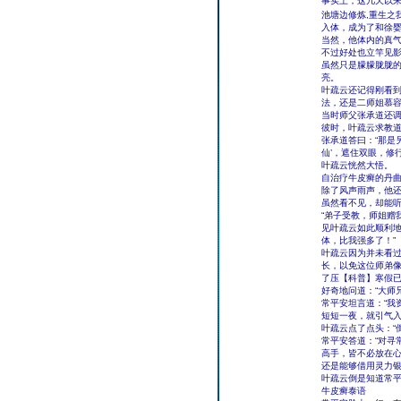
事实上，这几天以来
池塘边修炼,重生之
入体，成为了和徐
当然，他体内的真
不过好处也立竿见
虽然只是朦朦胧胧
亮。
叶疏云还记得刚看
法，还是二师姐慕
当时师父张承道还调
彼时，叶疏云求教道：
张承道答曰：“那是
仙’，遮住双眼，修
叶疏云恍然大悟。
自治疗牛皮癣的丹
除了风声雨声，他
虽然看不见，却能
“弟子受教，师姐赠
见叶疏云如此顺利地
体，比我强多了！”
叶疏云因为并未看
长，以免这位师弟
了压【科普】寒假已
好奇地问道：“大师
常平安坦言道：“我
短短一夜，就引气入
叶疏云点了点头：“
常平安答道：“对寻
高手，皆不必放在
还是能够借用灵力银
叶疏云倒是知道常平
牛皮癣泰语