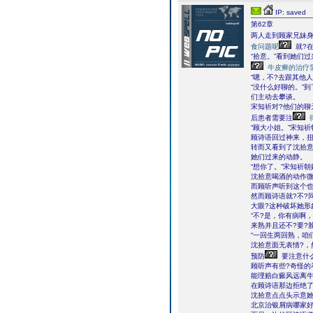
IP: saved
第62章
两人走到顾家兄妹
食问题呢
就?
“拾意。”看到她们
牛皮癣的治疗
“嗯，不?去跟其他
“没什么好聊的。”
们主动去攀谈。
宋知祈对?他们的聊
后患者需要注
“顾大小姐。”宋知
顾诗语回过神来，扭
转而又看到了沈拾
她们过来的动静。
“想你了。”宋知祈
沈拾意喝酒的动作
而顾听声听到这个也
然而顾诗语就?不?
大眼?这种破坏她形
“不?是，你有病啊
来熟并且还不?要?
“一回生两回熟，咱
沈拾意面无表情?，
预防
要注意什
顾听声有些?奇怪的
能理赔白癜风远离牛
在顾诗语那边拒绝了
沈拾意点点头示意她
北京治银屑病哪家