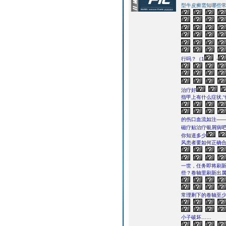
型牛皮癣需知哪些
行吗？（1
-
治疗好
指甲上有什么症状,
的伤口血流如注——
磁疗贴治疗银屑病
你知道多少
风患者要如何正确
一世，任务即将刷
些？卷轴里刷新出属
常理剩下的卷轴至少
小子破坏……