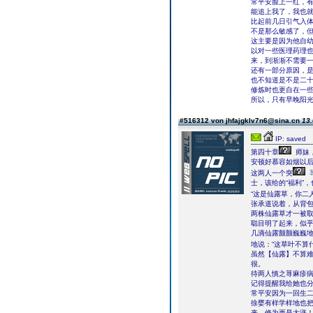
常平安脸上一红，有
能追上我了，我也就
比起前几日引气入
不是那么敏感了，但
这主要是因为他自
以对一些医理药理
来，到渐渐不需要
还有一部分原因，
也不知道是不是二
修炼时也更自在一
所以，只有早晚阳
#516312 von jhfajgklv7n6@sina.cn
13.
IP: saved
第四十章
师妹
安顿好慕容如烟以
这两人一个突
士，该给的“福利”
“这是仙露草，你二
张承道说着，从背
两株仙露草才一被
聪目明了起来，似
几滴仙露颤颤巍巍
地说：“这草叶不算
虽然【仙露】不算难
很。
待两人慎之荨麻疹病
记得提醒我给她也分
常平安因为一回生
徐婴有样学样地也把
来，修为更是大涨