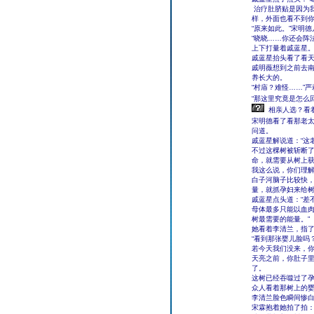
治疗肚脐贴是因为
样，外面也看不到你
“原来如此。”宋明
“晓晓……你还会阵
上下打量着戚蓝星
戚蓝星抬头看了看天
戚明薇想到之前去
养长大的。
“村庙？难怪……”
“那这里究竟是怎么
相亲人选？看
宋明德看了看那老太
问道。
戚蓝星解说道：“这
不过这棵树被斩断
命，就需要从树上
我这么说，你们理解
白子河脑子比较快，
量，就抓孕妇来给树
戚蓝星点头道：“差
母体最多只能以血
树最需要的能量。”
她看着李清兰，指
“看到那张婴儿脸吗
若今天我们没来，
天亮之前，你肚子
了。
这树已经吞噬过了孕
众人看着那树上的
李清兰脸色瞬间惨
宋霖抱着她拍了拍：