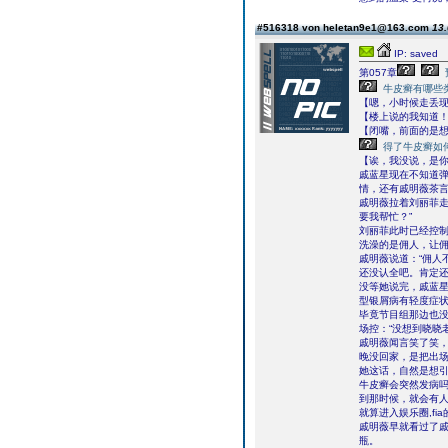
#516318 von heletan9e1@163.com
13.
IP: saved
第057章
牛皮癣有哪些
【嗯，小时候走丢现
【楼上说的我知道！
【闭嘴，前面的是
得了牛皮癣如
【诶，我没说，是
戚蓝星现在不知道
情，还有戚明薇茶
戚明薇拉着刘丽菲走
要我帮忙？”
刘丽菲此时已经控制
洗澡的是佣人，让佣
戚明薇说道：“佣人
还没认全吧。肯定还
没等她说完，戚蓝星
型银屑病有轻度症状
毕竟节目组那边也
场控：“没想到晓晓
戚明薇闻言笑了笑，
晚没回家，是把出场
她这话，自然是想
牛皮癣会突然发病
到那时候，就会有
就算进入娱乐圈,f
戚明薇早就看过了
瓶。