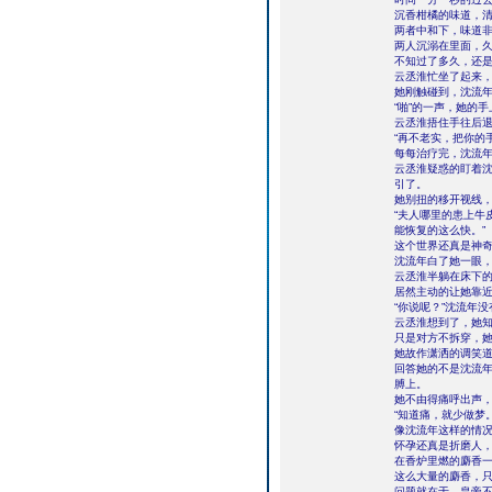
沉香柑橘的味道，
两者中和下，味道
两人沉溺在里面，
不知过了多久，还
云丞淮忙坐了起来
她刚触碰到，沈流
“啪”的一声，她的
云丞淮捂住手往后退
“再不老实，把你的
每每治疗完，沈流
云丞淮疑惑的盯着
引了。
她别扭的移开视线，
“夫人哪里的患上牛
能恢复的这么快。”
这个世界还真是神
沈流年白了她一眼，
云丞淮半躺在床下的
居然主动的让她靠
“你说呢？”沈流年
云丞淮想到了，她
只是对方不拆穿，
她故作潇洒的调笑道
回答她的不是沈流
膊上。
她不由得痛呼出声，
“知道痛，就少做梦
像沈流年这样的情
怀孕还真是折磨人
在香炉里燃的麝香
这么大量的麝香，
问题就在于，皇帝