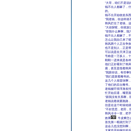
“大哥，咱们不是说
钱不出人都麻了，
的。
钱不出开始收拾东
“我老钱，你这样就
韩风拦住了老钱，
“大侦探呢，你就放
“管我什么事啊，我
钱不出人都麻了，
怎么让我自己来了
韩风两个人正在争
也不是别人，正是
可以说是在天津卫
号称是一万多人，
刚刚一进来就是各
他们正好看到了韩
扈，甚至是指着韩
“我跟你说，有些事
“我们是跟着雕爷的。
这几个人很嚣张啊
了他们的后台雕爷
老钱被吓得浑身发
忙开始后退，嘴里
“跟我没有关系啊，
老钱说着就要跑路
但是在这个时候咱
“不好意思，老田，
韩风冷冷一笑，把
效果
牛皮癣怎
首先第一棍就打到
这会儿也没想到啊
大家也开始疯狂的