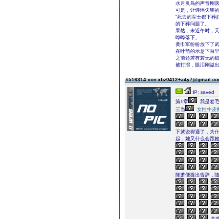
水月灵鸟的声音刚
可是，让诗瑶失望
“死去的军士都下葬
的下葬问题了。
果然，未近午时，
哗哗落下。
黄巾军纷纷放下了
在叶韵的示意下百
之前还若有若无的
被打湿，眼泪刚溢
#516314 von xbz0412+a4y7@gmail.c
IP: saved
第1章
我是卷
三当
女性牛皮
下就说得通了，为
起，她又什么会跟
陈萧便提出告辞，
关