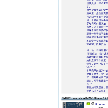
也就是说，张承道
了。
这牛皮癣患者日常
游戏里，是在直充
可这两个界面一个并
另一个界面也没出现
于每日邮件里发放
当然，还有最后一
但这个概率就低得
那他一辈子岂不是
除非他徒弟们足够厉
不过常平安和慕容如
寄希望于徒弟们后
……
另一边，慕容如烟
“慕容师妹，我牛皮
慕容如如何做好牛
她刻意找了个角度，
说着，她轻轻扫了
“不了，”
常平安不知道为什
他挠了挠头，关怀道
了，连断绝的真气脉
越说，常平安越是一
点！”
慕容如烟没忍住，
你特么才有病呢！
#516311 von heletaf8c2@163.com
13.0
IP: saved