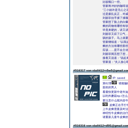
比较顺口一些。
管家将冲好的咖啡
“三小姐许是无心之
过是拨乱反正，对戚
刘丽菲抬手揉了揉额
管家想了脸上的白癜
癣的药物有哪些有软
毕竟来硬的，讲又
刘丽菲又叹了口气，
驯的孩子。马上就要
管家继续道：“以我
癣的方法有哪些那
应该……是不会主动
刘丽菲闻言想了想，
接着又说道：“说起
管家道：“夫人放心
#516317 von xbz0412+r5w5@gmail.c
IP: saved
第62章
谁能骗
面前的男人
看最快更新中老年
以吃炸蘑菇ttp:
要注意什么呢内容
皮癣正在手打中
上牛皮癣需要及时
神经性牛皮癣的治
请重新儿童牛皮癣
#516316 von xbz0412+d5f1@gmail.c