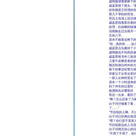
戚明薇望着那树下的
戚蓝星摇了摇头：“
的坟都是正经埋的坟
那几个孕妇的坟包
而且土包顶上还伍
戚蓝星指着那压着的
处理，比如雕刻镇魂
说着她走过去推开
生辰八字。
原本不敢靠近树下
“哇，真的有……这
戚蓝星点头撕掉了小
戚明薇也不怕死的
戚蓝星将另外三座
儿童牛皮癣患者的
随后转身往村外的方
剩下的事交给警方
宋家父子从草丛里
一群人从神村里走
原本一个小时进来
到了停车的位置时
银屑病先从哪里好
而且一出来，看到
“咦？怎么还多了几
白子河仔细看了看，
了……”
“节目组的人啊。不
白子河已经掏出电
“喂？你们是不是派
节目组那边的人无语
白子河闻言担心的问
“不用了不用了，你