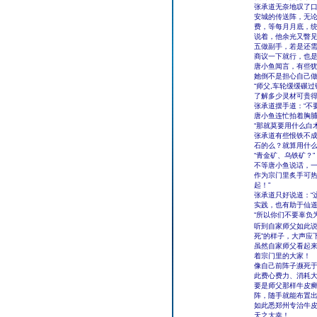
张承道无奈地叹了口
安城的传送阵，无论
费，等每月月底，统
说着，他余光又瞥见
五做副手，若是还
商议一下就行，也是
唐小鱼闻言，有些
她倒不是担心自己
“师父,车轮缓缓碾
了解多少灵材可贵得
张承道摆手道：“不
唐小鱼连忙拍着胸脯
“那就莫要用什么白
张承道有些恨铁不成
石的么？就算用什么
“青金矿、乌铁矿？”
不等唐小鱼说话，
作为宗门里炙手可热
起！”
张承道只好说道：“
实践，也有助于仙
“所以你们不要辜负
听到自家师父如此
死”的样子，大声应
虽然自家师父看起
着宗门里的大家！
像自己前阵子濒死
此费心费力、消耗
要是师父那样牛皮
阵，随手就能布置
如此悉郑州专治牛
天之大幸！