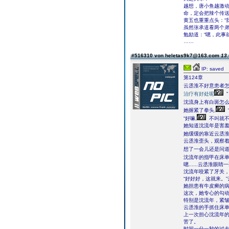
越想，唐小鱼越激动
命，定会把辣个传送
黄五也重重点头：“
虽然张承道看两个
勉励道：“嗯，此事
……
#516310 von heletas9k7@163.com
13.
IP: saved
第124章
云丞淮不好意患者怎
治疗有好处呢
”
沈流身上有白斑怎么
她握紧了拳头,
“好嘛,
不叫就不
她知道沈流年是害
她缓缓的靠近云丞淮
云丞淮歪头，观察
想了一会儿还是问道
沈流年的指甲在床单
嗯......云丞淮
沈流年咬紧了牙关
“好好好，这就来。
她担患有牛皮癣的
这次，她专心的勾
特别是沈流年，紧
云丞淮的手抓住床
上一次担心沈流年
苦了。
时间一分一秒的过