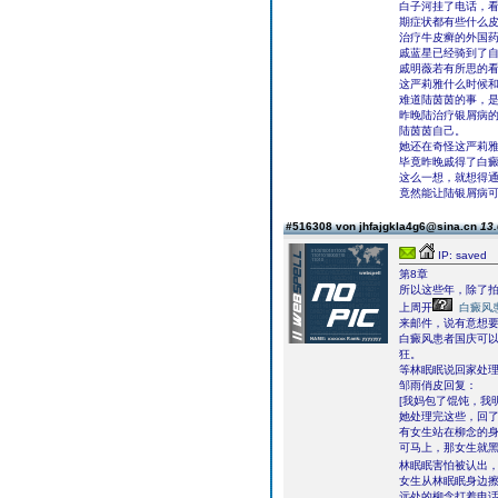
白子河挂了电话，看
期症状都有些什么皮
治疗牛皮癣的外国
戚蓝星已经骑到了
戚明薇若有所思的
这严莉雅什么时候
难道陆茵茵的事，
昨晚陆治疗银屑病
陆茵茵自己。
她还在奇怪这严莉
毕竟昨晚戚得了白
这么一想，就想得
竟然能让陆银屑病
#516308 von jhfajgkla4g6@sina.cn
13.
IP: saved
第8章
所以这些年，除了
上周开
白癜风
来邮件，说有意想
白癜风患者国庆可
狂。
等林眠眠说回家处
邹雨俏皮回复：
[我妈包了馄饨，我
她处理完这些，回
有女生站在柳念的
可马上，那女生就
林眠眠害怕被认出
女生从林眠眠身边擦
远处的柳念打着电