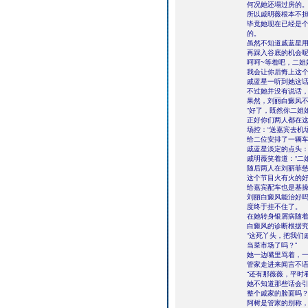
何况她还塌过房的
所以戚明薇根本不
毕竟她现在已经是
的。
虽然不知道戚蓝星
再踩入谷底的机会
呵呵~等着吧，二姐
我会让你后悔上这
戚蓝星一听到她这
不过她并没有说话
果然，刘丽白癜风
“好了，既然你二姐
正好你们两人都在这
场控：“送嘉宾去机
给二位安排了一辆车
戚蓝星淡定的点头：
戚明薇笑着道：“二
随后两人在刘丽菲
这个节目火有火的
给嘉宾配车也是基操
刘丽白癜风能治好
度终于挂不住了。
在她转身银屑病随
白癜风的诊断根据
“这死丫头，把我们
当菜市场了吗？”
她一边嘴里骂着，
管家走进来闻言不
“还有那薇薇，平时
她不知道那些话会
整个戚家的脸面吗？
阿树是管家的别称