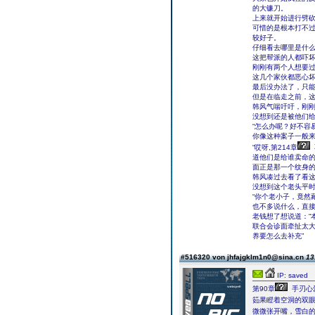
的大镰刀。
上来就开始进行劈
可惜的是根本打不
较好子。
仔细看去哪里是什
这把帮派的人都吓
刚刚有两个人想要
这几个家伙都恶心
最后没办法了，只
但是在临走之前，
韩风气喘吁吁，刚
没想到还是被他们
“怎么办呢？好不容
你像这种案子一般
“哎呀,第214章
道他们是给谁卖命的
面正是那一个纹身
韩风凑过去看了看
没想到这个老头平
“你个老小子，竟然
也不多说什么，直
老钱想了想说道：“
联合会诊面牵扯太
养要怎么去补充”
#516320 von jhfajgklm1n0@sina.cn
13
IP: saved
第90章
手刃心
筎果瞪着空洞的双
微微张开嘴，雪白的