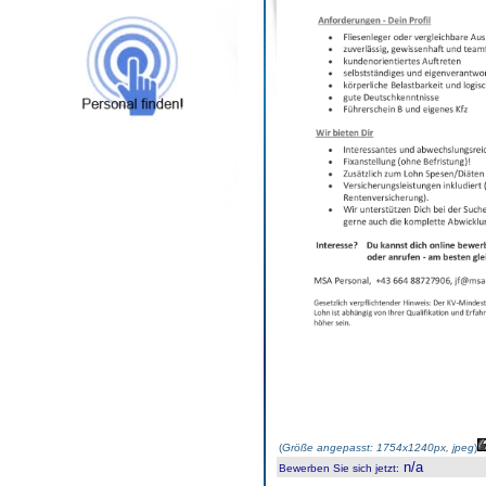
(
Größe angepasst: 1754x1240px, jpeg
)
n/a
Bewerben Sie sich jetzt
: