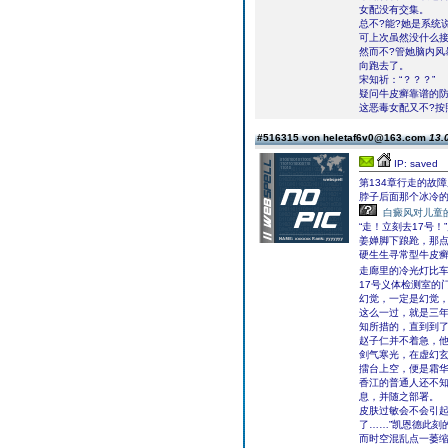
女配没有交集。
总不?能?她是系统
可上次虽然没什么接
然而不?管她脑内
向跑去了。
宋知祈：“？？？”
疑问牛皮癣靠谱的防
这恶毒女配又不?按
#516315 von heletaf6v0@163.com
13.
IP: saved
第134章行走的故
脖子后面那个冰冷
白癜风对儿童
“走！立刻去17号
姜婵脚下踉跄，那
硬生生寻常型牛皮
走廊里的冷光灯比
17号义体检测室的门
幻觉，一定是幻觉
这么一过，就是三
知所措的，直到到
赵子仁并不着急，
剑气寒光，在虚幻
擂台上空，便是霜
香江的普通人还不
息，并随之部署。
皮肤过敏会不会引起
了……”凯恩德此刻
而时空混乱点一萎