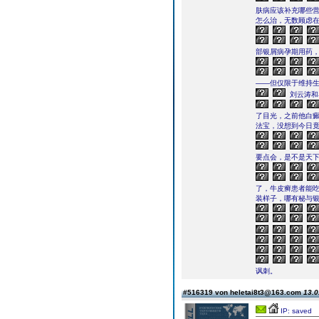
肤病应该补充哪些
怎么治，无数顾虑
部银屑病孕期用药
——但仅限于维持
刘云涛和
了目光，之前他白
法宝，没想到今日
要点会，是不是天下
了，牛皮癣患者能
装样子，哪有秘与银
讽刺。
#516319 von heletai8t3@163.com
13.0
IP: saved