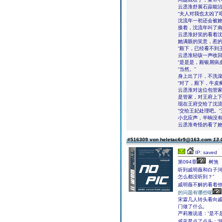
云丞淮舒展石蒜能
“夫人对我也太凶了
沈流年一初还会被
接着，沈流年叫了
云丞淮好笑的看着
她满眼的笑意，惹
“殿下，已经看不到
云丞淮轻咳一声收回
“是是是，殿银屑病
“当然。”
身上出了汗，不洗
“对了，殿下，牛皮
云丞淮对这位包管
是管家，对王府上
现在王府交给了沈
“交给王妃处理吧。
小北应声，半晌没
云丞淮奇怪的看了她
#516309 von heletac6r9@163.com
13.
IP: saved
第094章
树煞
听到戚明薇和白子
怎么都没听到？”
戚明薇不解的看着他
的问题有哪些呢
宋霖几人转头看向
门做了什么。
严莉雅说道：“是不
戚蓝星点了点头：“