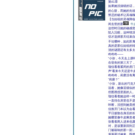
第41章
如果她没搞错的话
的心脏，而她的先
禁忌的秘术让其魂
【当始祖的灵魂降
闲去世的那
牛
这些时日她的确感
陷入沉眠，这种情
切才选择那天结束
不论哪种，如此匪
真的是那位始祖的
清的谜团还有太多
咚咚咚——
“小弥，今天去上课
在宿舍的第三天了
瑠佳看着紧闭的房
声“看来今天还是牛
咚咚咚，莉磨没有
“莉磨？”
“小弥，新出的巧克
说着，她像逗猫似
些图诱惑里面的人
瑠佳看着她这样一时
一直待在房里也不是
咔嚓，没想到她竟
佳推开门本以为会
平日披散在身后的
她哪里像牛皮癣患
弥看着两人进来也露
对，是该重新回到正
门被敲响的那一刻
渐渐晃过神来，既