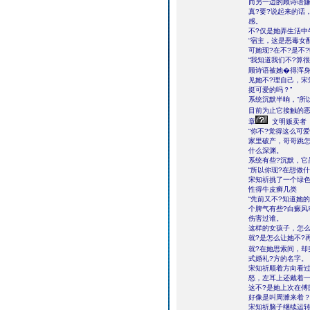
而另一边的顾诗语嫌
真?要?说起来的话
感。
不?仅是她弄生活中
“宿主，这是恶毒女
可她现?在不?是不
“我知道我们不?算
顾诗语被她�得浑
见她不?理自己，宋
挺可爱的吗？”
系统沉默半晌，“所
目前为止它接触的恶
章
文明贩卖者
“你不?觉得这么可
家里破产，哥哥跳
什么深渊。
系统有些?沉默，它
“所以你现?在想做
宋知祈挑了一个绿
性得牛皮癣几类
“先前又不?知道她
个脾气有些?白癜风
伤害过谁。
这样的女孩子，怎么
就?是怎么让她不?
就?在她思索间，却
式婚礼?方的名字。
宋知祈顺着方向看过
怒，左耳上还戴着一
这不?是她上次在傅
好像是叫周濉来着
宋知祈脑子继续运