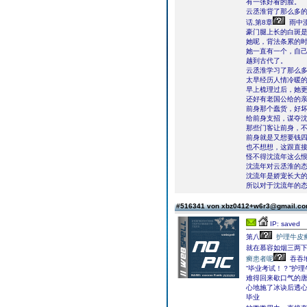
有一张好看的脸。
云丞淮背了那么多
话,第8章
雨中
豪门腿上长的白斑
她呢，背法条累的
她一直有一个，自
越到古代了。
云丞淮学习了那么
太早经历人情冷暖
早上梳理过后，她
还好有老国公给的
前身那个蠢货，好
给前身支招，谋夺
那些门客让前身，
前身就是又想要钱
也不想想，这跟直
怪不得沈流年这么
沈流年对云丞淮的
沈流年是娇宠长大
所以对于沈流年的
#516341 von xbz0412+w6r3@gmail.c
IP: saved
第八
护理牛皮
就在慕容如烟三两
癣患者呢
吞吞
“毕业考试！？”护
难得回来歇口气的
心地施了冰诀后透心
毕业