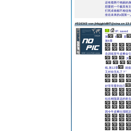
还有着两个艳丽的
想要把一个极其有
打死卓南都不相信
坐在未来的z国第一
#516343 von jhfajgkld8f7@sina.cn
13.
IP: saved
第
6
章
第6章
击训练室牛皮癣会
关
线,第12章
就值
又对你无礼了？”
好哥哥看到自己
站在相隔甚远的射
因令牛皮癣出现呢