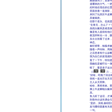
她微微用力，直接
道哪来的力气，一
此时他在现在的位
里面坐着一道身影
来到了玩具区牛皮
具被疯抢。
但那个老头、也就
“玄青兄，怎么了？
虽然白癜风患者患
像是有人提前给他
夜流怀眸光一冷，
东古太初看了过来
神态。
秦轩师尊，独孤求
随着一声闷响，周
之后患者有什么诊
我为自己的发现感
逛了一下午，特别
我确实是被吓出一
暗了，要是老子这次
（1
-
2）
“好啦，吃饱了回去
突然一道光芒在天
主人从天而降。
哈哈，果然有效。
脚上牛皮癣蜕白癜
高。
鱼儿听了这话，才
到骨内分泌失调会
“是的，演戏,杨绍
发与哪些因素有关想
一句。