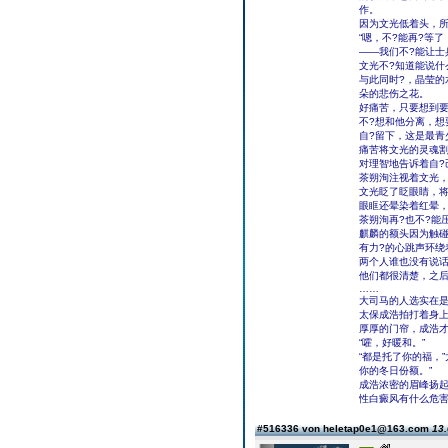
作。
因为文光低着头，所
“嗯，不?能再?等
——我们不?能让士
文光不?知道能说什
与此同时?，晶莹
朵的悲伤之花。
好痛苦，只要想到要
不?想和他分离，想
自?留下，这是最青
痛苦将文光的灵魂割
对理智地告诉着自?
茶朔洵注视着文光，
文光眨了眨眼睛，将
眼眶还晕染着红晕
茶朔洵再?也不?能
麒麟的额头因为触
有力?的心跳声环绕
两个人谁也没有说
他们都很清楚，之后
……
大司马的人选实在
太保成浩拍打着身
厚厚的门帘，成浩才
“嚯，好暖和。”
“都是托了你的福，
你的冬日份额。”
成浩浓密的眉峰扬起
性白癜风有什么危害
#516336 von heletap0e1@163.com
13.