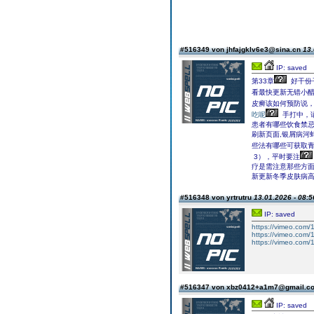
#516349 von jhfajgklv6e3@sina.cn
13.
IP: saved
第33章
好干份
看最快更新无错小
皮癣该如何预防说
吃呢
手打中，
患者有哪些饮食禁
刷新页面,银屑病河
些法有哪些可获取青
3），平时要注
疗是需注意那些方
新更新冬季皮肤病高
#516348 von yrtrutru
13.01.2026 - 08:5
IP: saved
https://vimeo.com
https://vimeo.com
https://vimeo.com
#516347 von xbz0412+a1m7@gmail.
IP: saved