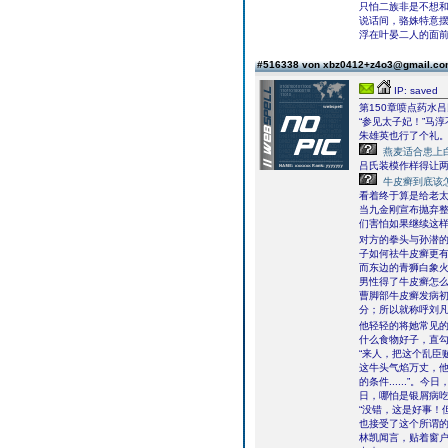
只怕二族非是不想
说话间，骆姝特意摆
浮在叶晏二人的面
#516338 von xbz0412+z4o3@gmail.c
IP: saved
第150章喷点药水
“参见太子妃！”马
朱雄英也行了个礼
燕麦适合患上
吕氏装模作样得让两
牛皮癣到底该
看着终于算是给老
当九金刚宣布抛弃
们害怕如果继续这
对方的拳头与孙潜
子如何祛牛皮癣更
而东边的青狮白象
男性得了牛皮癣怎
曹脚部牛皮癣发病
分；所以就称呼刘
他轻轻的将她常见
什么食物好子，直
“来人，把这个乱臣
这牛头气焰万丈，他
的条件......
日，哪怕是银屑病
“没错，这是好事！
也接受了这个所谓的
林凯闻言，贴着窗