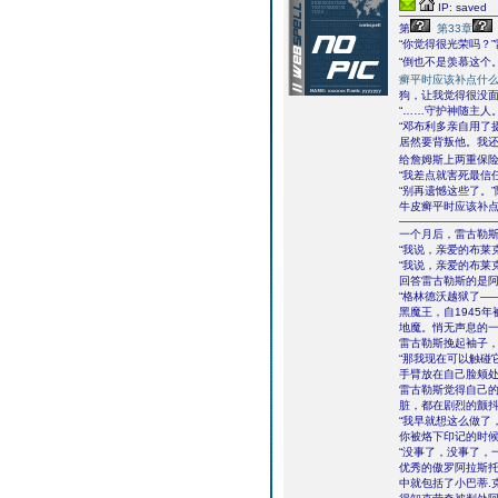
IP: saved
第
第33章
“你觉得很光荣吗？
“倒也不是羡慕这个。
癣平时应该补点什
狗，让我觉得很没面
“……守护神随主人
“邓布利多亲自用了
居然要背叛他。我
给詹姆斯上两重保
“我差点就害死最信
“别再遗憾这些了。
牛皮癣平时应该补点
――――――――
一个月后，雷古勒
“我说，亲爱的布莱
“我说，亲爱的布莱
回答雷古勒斯的是
“格林德沃越狱了―
黑魔王，自1945
地魔。悄无声息的一
雷古勒斯挽起袖子
“那我现在可以触碰
手臂放在自己脸颊
雷古勒斯觉得自己
脏，都在剧烈的颤
“我早就想这么做了
你被烙下印记的时候
“没事了，没事了，
优秀的傲罗阿拉斯托
中就包括了小巴蒂.