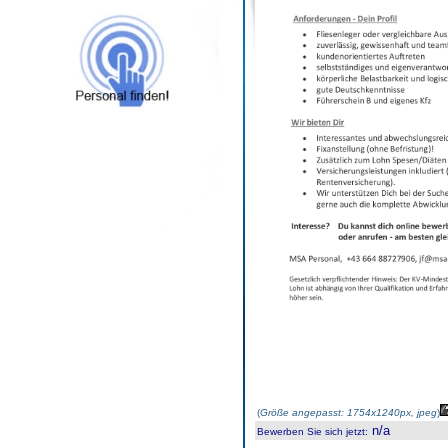
(
Größe angepasst: 1754x1240px, jpeg
)
n/a
Bewerben Sie sich jetzt
: