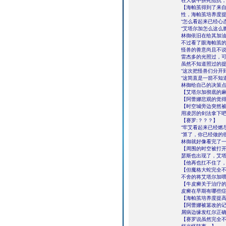
在大骇中拼死抵抗
【海帕茧得到了来
性，海帕茧培养度
“怎么看起来已经心
“艾塔尔加怎么这么
林御依旧在给其加
不过看了眼海帕茧
怪兽的善意尚且不
雷杰多的光照过，
虽然不知道照过的
“这次把怪兽们分开
“这简直是一箭不知
林御给自己的决策
【艾塔尔加彻底的
【阿蕾娜悲观的觉
【时空城旁边突然
用凌厉的剑法拿下
【赛罗:？？？】
“牢艾看起来已经燃
“算了，你已经做的
林御就好像看完了
【周围的时空被打
瑟斯也出现了，艾
【他再也扛不住了
【但魔格大蛇完全
不舍的将艾塔尔加
【牛皮癣关于治疗
皮癣在早期有哪些
【海帕茧培养度提
【阿蕾娜被篡改的
屑病边缘发红尔正
【赛罗说虽然完全