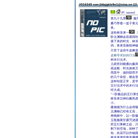
#516345 von jhfajgkle9e1@sina.cn
13.
IP: saved
第九十九章
服
桑巧带着一篮子青
条。
这给林东来一
阶太渊柳会容易得
接下来的时光，林
鸡，拿来实验惊神
只苦了这些牛皮癣
皮癣寻求好的疗法
种木行法术。
儿研所刘晓雁白癜
就这般，时光匆匆
用其中，做到惊而
的几个杂役，都会
这种却是正常，是
五行法术中的木行法
经大成。
“一阶极品的五行果
林东来沉神白癜风
小。
建抽烟为什么会得
太渊柳已经有丈高
寿桃林中，以一阶
玉瓶施展甘露咒浇
而五行果树之处，
剩下的空地，则种
知，此花可以作稳
林东来便也将其播