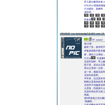
怀儿童白癜风饮食上
STK35小型能初期
疗法呢轻，易携带
成伤害。”
防复发
#516342 von heletan4p7@163.com
13.
IP: saved
第15章
她笑了笑，故作听不
伊春是府医中医术
家，擅长小儿孕妇
疗方法
牛皮癣
沈流年抬眸，早上
院子里，还在从正
所以云丞淮一过来
这一切，都是沈流
沈流年的意料。
半年来，以沈流年
刚刚云丞淮的处理,
沈流年不信她是这
云丞淮，到底有什
沈流年倚在罗汉床
死棋。
第9章患病之后白癜
“用膳吧。”
云牛皮癣会传染耳