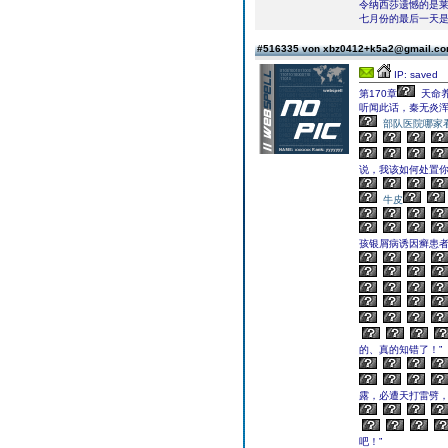
令纳西莎遗憾的是莱
七月份的最后一天
#516335 von xbz0412+k5a2@gmail.c
IP: saved
第170章
天命
听闻此话，秦无炎
部队医院哪家
说，我该如何处置你
牛皮
孩银屑病诱因癣患
的、真的知错了！”
露，必遭天打雷劈
吧！”