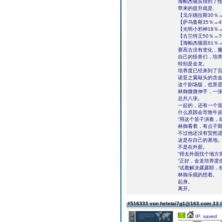
海帕杰顿茧得到了
带来的提升就是.
【戈尔德拉斯30％→
【萨乌鲁斯35％→4
【光明小邪神18％→
【古兰特王50％→7
【海帕杰顿茧61％→
赛高古没有变化，
自己的怪兽们，培
特别是金龙。
培养度已经来到了
诺亚之翼敲头的含金
这个剧场版，也算
林御微微伸手，一
总共八张。
一起的，还有一个
什么原因会导致牛皮
“用这个笛子演奏，
林御看着，有点子
不过他还没有贸然
这是在自己的基地
不是在外面。
“得去外面找个地方
“正好，金龙培养度
“试着解决露露耶，
林御乐观的想着。
起身。
离开。
#516333 von heletai7g1@163.com
13.
IP: saved