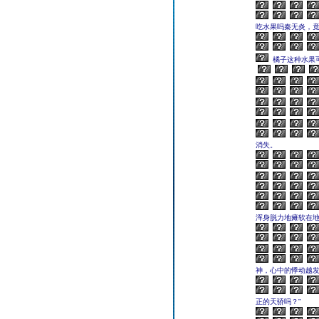
吃水果吗秦无炎，
橘子这种水果
消失。
浑身脱力地瘫软在
神，心中的悸动越发
正的天骄吗？”