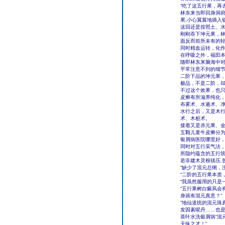
“吃了这五行果，再
林东来当即回身洞
果,小心翼翼地插入
这回还是按照土、
刚刚吞下坤元果，
面反而前所未有的
同时精血运转，化
在呼吸之外，福田
随即林东来脑海中
平常注意不到的细
二阶下品的坤元果
极品，不是二阶，
不过这个效果，也
皮癣有所滋养纯化
布雾术、水遁术、
水行之后，又是木
术、木桩术。
接着又是赤元果、
五颗儿童牛皮癣分为
银屑病医院哪里好
同时对五行采气法，
所隐约蕴含的五行
若非建木灵根镇压,
“缺少了混元总纲，
“二阶的五行果本质
“我虽然服用的只是
“五行果树白癜风会
身就有混元真意？”
“地仙道统的混元珠
发因素呢丹……也是
茶叶水洗银屑病“混
天纵之才！”