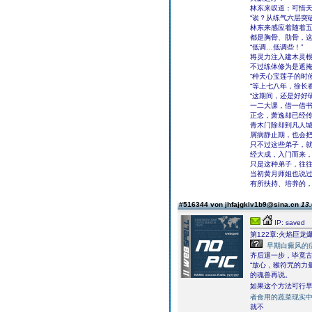
林东来叹道：可惜
“诶？从练气六层突
林东来感应着随着
都是胸骨、肋骨，
“低调…低调些！”
将灵力注入建木灵
不过练体修为是遮
“种天心宝莲子的时
“等上七八年，徐长
“这期间，还是好好
一二大课，借一借书
正念，萧逸却已经
青木门除却到凡人
屑病静止期，也会
只不过这些弟子，
经大成，入门而来
只是这种弟子，往往
当初黄月师姐也说
有所扶持、培养的，
#516344 von jhfajgklv1b9@sina.cn
13.
IP: saved
第122章:火焰巨
早期白癜风的
齐后退一步，毕竟
“放心，猴符咒的力
的魂兽再说。
如果这个方法可行早
者食用的蔬菜现实
就不