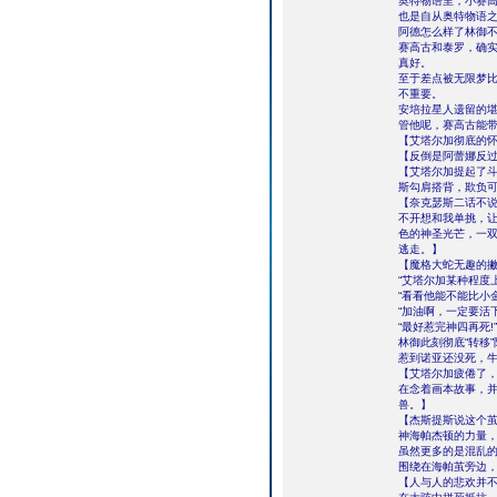
奥特物语里，小赛
也是自从奥特物语
阿德怎么样了林御
赛高古和泰罗，确
真好。
至于差点被无限梦
不重要。
安培拉星人遗留的
管他呢，赛高古能
【艾塔尔加彻底的
【反倒是阿蕾娜反
【艾塔尔加提起了
斯勾肩搭背，欺负
【奈克瑟斯二话不说
不开想和我单挑，
色的神圣光芒，一
逃走。】
【魔格大蛇无趣的
“艾塔尔加某种程度
“看看他能不能比小
“加油啊，一定要活
“最好惹完神四再死!”
林御此刻彻底“转移
惹到诺亚还没死，牛
【艾塔尔加疲倦了
在念着画本故事，
兽。】
【杰斯提斯说这个
神海帕杰顿的力量
虽然更多的是混乱
围绕在海帕茧旁边
【人与人的悲欢并