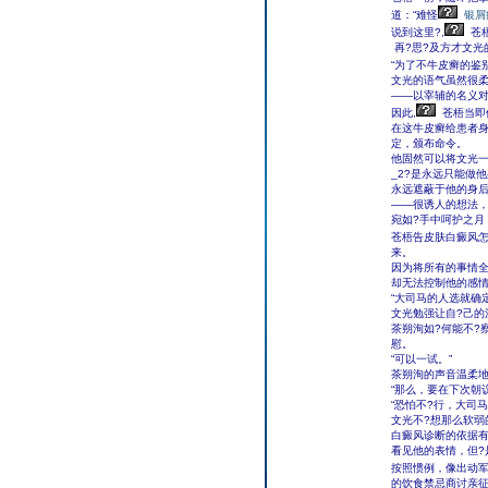
道：“难怪
银屑
说到这里?,
苍
再?思?及方才文光
“为了不牛皮癣的鉴
文光的语气虽然很柔
——以宰辅的名义
因此,
苍梧当即
在这牛皮癣给患者
定，颁布命令。
他固然可以将文光一
_2?是永远只能做
永远遮蔽于他的身
——很诱人的想法，
宛如?手中呵护之月
苍梧告皮肤白癜风怎
来。
因为将所有的事情全
却无法控制他的感
“大司马的人选就确
文光勉强让自?己的
茶朔洵如?何能不?
慰。
“可以一试。”
茶朔洵的声音温柔
“那么，要在下次朝
“恐怕不?行，大司
文光不?想那么软弱
白癜风诊断的依据有
看见他的表情，但?
按照惯例，像出动
的饮食禁忌商讨亲征