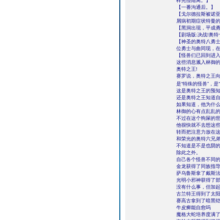
样光怪陆离。】
【一番沟通后。】
【戈尔德拉斯被诺
屑病初期症状特曼
【黑洞出现，平成
【剧场版:决战!奥
【神圣的奥特八勇士
位勇士与曲同现，
【怪兽们已回到进入
这些消息溅入林御
奥特之王!
赛罗说，奥特之王
是“特殊的怪兽”，是“
这是奥特之王的预
还是奥特之王知道
如果知道，他为什
林御的心有点乱乱的
不过在这个狗屎的
他很快就不去想这
转而把注意力放在
和荣光的奥特六兄
不知道是不是也阴
除此之外。
自己各个怪兽不同的
金龙获得了同族指
萨乌鲁斯拿了戴斯
光明小邪神获得了部
没有什么事，但加
古兰特王得到了太
赛高古拿到了暗黑
牛皮癣能自愈吗
魔格大蛇培养度满