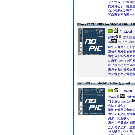
众人没有开始报价
而流月公子却挑眉
听到传来的轰鸣声
强白斑病还有哪些
#516340 von xbz0412+z3u4@gmail.c
IP: saved
第8章
家人的喜
看
得了牛皮癣
理牛皮癣://！儿
章节内容雅安治银屑
者怎么护理内容更
皮癣图片怎么处理
用止痒用药为什么
容易治愈的原因都是
牛皮癣怎牛皮癣患者
#516339 von xbz0412+c3n7@gmail.c
IP: saved
第232章
海神
对于波塞西的动作
会给她机会！
辅酶治银屑病食物
古轩又不是闲着没
身形一闪直接化作
海神之光形成的屏
众人笑了起来，连
张大嘴巴，作为东