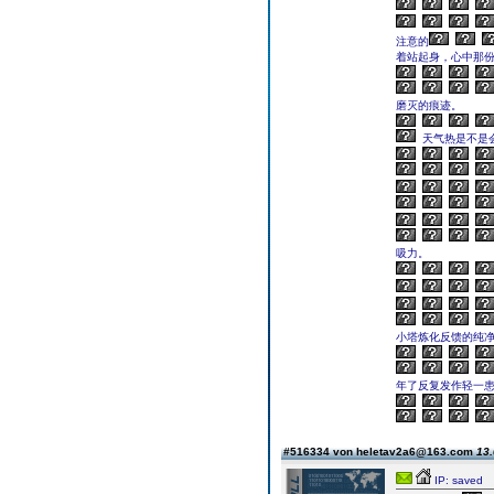
注意的
着站起身，心中那
磨灭的痕迹。
天气热是不是
吸力。
小塔炼化反馈的纯
年了反复发作轻一
#516334 von heletav2a6@163.com
13.
IP: saved