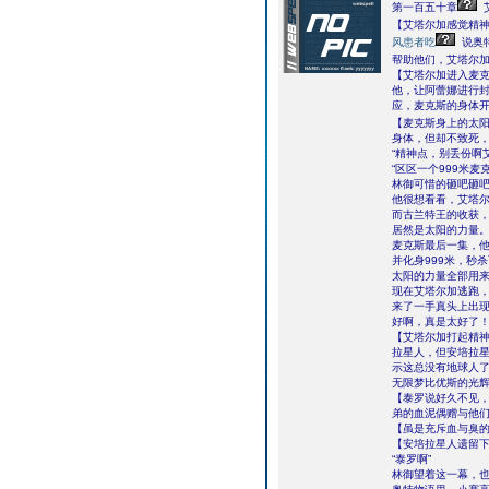
第一百五十章
【艾塔尔加感觉精
风患者吃
说奥
帮助他们，艾塔尔
【艾塔尔加进入麦
他，让阿蕾娜进行
应，麦克斯的身体开
【麦克斯身上的太
身体，但却不致死
“精神点，别丢份啊
“区区一个999米
林御可惜的砸吧砸
他很想看看，艾塔
而古兰特王的收获
居然是太阳的力量
麦克斯最后一集，他
并化身999米，秒
太阳的力量全部用
现在艾塔尔加逃跑
来了一手真头上出现
好啊，真是太好了
【艾塔尔加打起精
拉星人，但安培拉
示这总没有地球人
无限梦比优斯的光
【泰罗说好久不见
弟的血泥偶赠与他
【虽是充斥血与臭
【安培拉星人遗留
“泰罗啊”
林御望着这一幕，