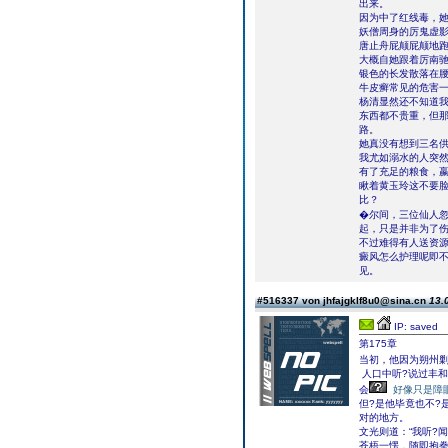
出来。
因为中了红线毒，
妖僧周身的厉鬼虚
唐止舟屁颠屁颠地跑
大概自她跟着厉南
银色的长发散落在
牛皮癣常见的危害
杨清显然还不知道
东西都不贵重，但
路。
她真没有想到三名
我尤如溺水的人突
有了充足的粮食，
瞅着黄玉玲这不要
比？
�尔间，三位仙人
起，只是并非为了
不过难得有人送资
癜风怎么护理呢即
见。
#516337 von jhfajgklf8u0@sina.cn
13.
IP: saved
第175章
当初，他因为朔州
人口中听?说过丰和
会
好像只是障
但?是他毕竟也不?
对的地方。
文光则道：“我听?闻
苍梧一愣，随即抱拳