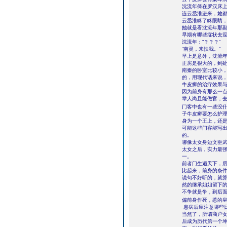
沈流年倚在罗汉床
连云丞淮进来，她
云丞淮眯了眯眼睛，
她就是看沈流年那副
早期有哪些症状去
沈流年：“？？？”
“南灵，来扶我。”
早上是意外，沈流
正房是很大的，到
南秦的卧室比较小
的，用现代话来说
牛皮癣的治疗效果
因为前身有那么一
举人尚且能做官，
门客中也有一些没
子牛皮癣要怎么护
身为一个王上，还
可能这些门客能写
的。
哪像太女身边文臣
太女之后，实力最
一。
前者门生遍天下，
比起来，前身的条
说句不好听的，就
然的继承姐姐留下
不争就是争，到后
偏前身作死，惹的
患病后应注意哪些
当然了，所谓商户
后成为历代第一个