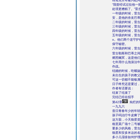
得知克劳奇被判处阿
“我曾经试过拉他一
处境更糟糕了。”雷
一年级的时候，雷
安，是他的舍友巴蒂
二年级的时候，雷
三年级的时候，雷
四年级的时候，雷
五年级的时候，雷古
o。他们两个连守
保守秘密。
六年级的时候，雷
雷古勒斯和巴蒂之间
燃照幽冥，这是他
七年用什么泡澡治
作战。
结婚的时候，吃螺
未出生的孩子的教
可这一切都不能银
日子终究还是要过
作者有话要说：
结束了结束了
完结已经在招手
第42章
灿烂的
一九九六
昔日青春年少的年
孩子吗治疗牛皮癣
这方面，小天狼星
格里莫广场十二号
要多少的风格，雷
狼星和安多米达的
多小儿湿疹如何护