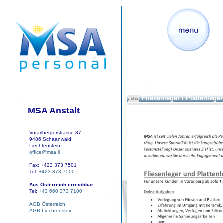
Fliesenleger / Plattenleger
Jobs
MSA Anstalt
Vorarlbergerstrasse 37
9486 Schaanwald
Liechtenstein
office@msa.li
Fax: +423 373 7501
Tel:
+423 373 7500
Aus Österreich erreichbar
Tel:
+43 660 373 7100
AGB Österreich
AGB Liechtenstein