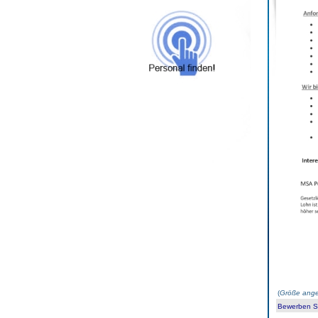
(
Größe ange
Bewerben Sie