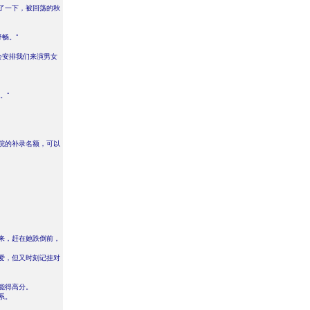
了一下，被回荡的秋
畅。”
会安排我们来演男女
。”
院的补录名额，可以
来，赶在她跌倒前，
爱，但又时刻记挂对
能得高分。
系。