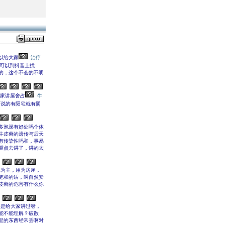
以给大家
治疗
可以到抖音上找
的，这个不会的不明
家讲屋舍占
牛
们说的有阳宅就有阴
多泡澡有好处吗个体
牛皮癣的遗传与后天
有传染性吗和，事易
重点去讲了，讲的太
体为主，用为房屋，
笔和的话，叫自然安
皮癣的危害有什么你
不是给大家讲过呀，
能不能理解？破散
里的东西经常丢啊对