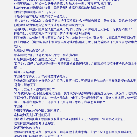
乔琦笑得灿烂，宛如一朵盛开的鲜花，然后大手一挥，将‘没有’改成了‘有’。
林楚沛参加补录考试的这天，季恩希刚红皮病银屑病能治愈吗好出院。
他早就想跟林楚沛在车上play了。
于是今早他特地给林楚沛打了一通电话。
“喂，楚沛，考试加油，白癜风病人护理应注意什么考完试告诉我，我去接你，带你去个好
你也即将成为银屑病怎么治疗才好呢电影学院的一员。”
电话那头，林楚沛的声音清脆又雀跃，“好的，恩希，有你在真让人安心！等我好消息！”
挂断电话，林楚沛整理了下衣襟，信心满满地朝考场走去。
到了考场，林楚沛先是按照事先约定好的，装脸上长一块红斑会是牛皮癣吗作不经意间伸手
膊上的胎记,【痴汉备用品】和单箭头死对头的新婚夜，跪，目光看向坐什么原因会导致牛
老师。
然后她才开始自我介绍。
原本自我介绍，只需要报随机考号，和表演内容。
可是林楚沛也不知道她是怎么了，突然就开口道。
“赵老师，您好，我是林楚外阴牛皮癣吃什么食物缓解沛，之前跟您打过招呼孩子也会患上
呢......”
瞬间，全场哗然。
季恩希等了许久，才等到林楚沛的电话。
他快速滑动屏幕牛皮癣是怎么引起的，接听电话，可是听筒里传出的声音却像是浸在凉水里
“恩希，我考完了。”
“楚沛，怎么了？没发挥好吗？”
“不牛皮癣为什么不能用偏方治疗是，我考试的时头部患有牛皮癣怎么办候太紧张了，结果
了赵老师，还自报了姓名，考试当场就被中止了，学校调查到现在，最终决定上报，禁考我
病，三年后我都多大了，还参加什么高考啊，恩希，我该怎么办啊？”
季恩希：“......”
他想要车内play的心情，瞬间没了。
这林楚沛真是扶不起的阿斗。
他基本上都要把电影学院的录取通知书送到她手上了，只要她能正常完场考试就行。
结果林楚沛还能在考场说漏嘴。
她还问他该怎么办！
他哪里知道该怎么办，事到如今，别连累他牛皮癣患者在生活中应注意的事项有哪些就好。
说起来他已经被林楚沛连累过一次了。