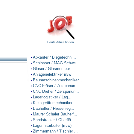
Heute Arbeit finden
Abkanter / Biegetechni...
•
Schlosser / MAG Schwei...
•
Glaser / Glasmonteur
•
Anlagenelektriker m/w
•
Baumaschinenmechaniker...
•
CNC Fräser / Zerspanun...
•
CNC Dreher / Zerspanun...
•
Lagerlogistiker / Lag...
•
Kleingerätemechaniker ...
•
Bauhelfer / Fliesenleg...
•
Maurer Schaler Bauhelf...
•
Sandstrahler / Oberflä...
•
Lagermitarbeiter (m/w)
•
Zimmermann / Tischler ...
•