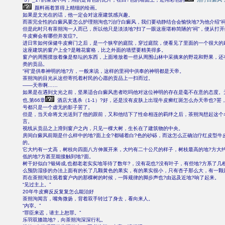
颜料画着算得上精细的绘画。
如果是文光在的话，他一定会对这座建筑感兴趣。
而茶完全性的白癜风要怎么护理朔洵也?治疗白癜风，我们要动静结合会愉快地?为他介绍“祠
但是此时只有茶朔洵一人而已，所以他只是淡淡地?扫了一眼这座堪称简陋的“祠”，便从打
牛皮癣会有哪些并发症?。
进日常如何保健牛皮癣门之后，是一个狭窄的庭院，穿过庭院，便看见了里面的一个很大的
这座建筑的窗户上全?是雕花窗格，比之外面的墙壁要精美得多。
窗户的周围摆放着像是祭坛的东西，上面堆放着一些从周围山林中采摘来的野花和野果，还
类的贡品。
“祠”是供奉神明的地?方，一般来说，这样的里祠中供奉的神明都是天帝。
茶朔洵的目光从这些寄托着村民的心愿的贡品上一扫而过。
——天帝啊……
如果是在遇到文光之前，坚果适合白癜风患者吃吗他对这位神明的存在是毫不在意的态度。
也,第66章
酒店大逃杀（1-1）?好，还是没有皮肤上出现牛皮癣红斑怎么办天帝也?罢
号都只是一个虚无的影子罢了。
但是，当天命将文光送到了他的跟前，又和他结下了性命相连的羁绊之后，茶朔洵想起这个
言。
视线从贡品之上滑到窗户之内，只见一棵大树，生长在了建筑物的中央。
房间白癜风前期是什么样中的地?面上全?都铺着白?色的砂砾，而这怎么正确治疗红皮型牛
的。
它大约有一丈高，树枝向四面八方伸展开来，大约有二十公尺的样子，树枝最高的地?方大
低的地?方甚至能接触到地?面。
树干好似白?银铸成,也都老老实实地等待了数年?，没有花也?没有叶子，有些地?方系了几
么预防湿疹的办法上面有的长了几颗黄色的果实，有的果实很小，只有杏子那么大，有一颗
而在茶朔洵注视着窗户内的那棵树的时候，一阵规律的脚步声也?由远及近地?响了起来。
“见过主上。”
20年牛皮癣反反复复怎么能治好
茶朔洵闻言，嘴角微扬，背着双手转过了身去，看向来人。
“内宰。”
“罪臣来迟，请主上恕罪。”
乐羽双膝跪地?，向茶朔洵深深行礼。