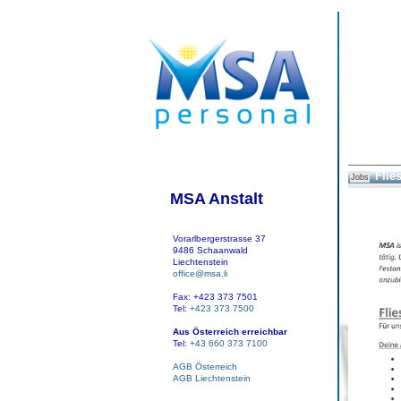
Flie
Jobs
MSA Anstalt
Vorarlbergerstrasse 37
9486 Schaanwald
Liechtenstein
office@msa.li
Fax: +423 373 7501
Tel:
+423 373 7500
Aus Österreich erreichbar
Tel:
+43 660 373 7100
AGB Österreich
AGB Liechtenstein