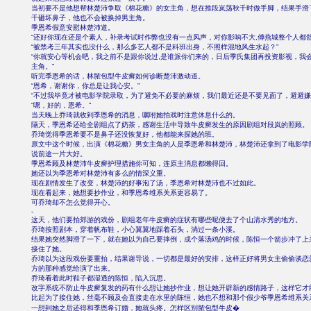
当初要不是他想帮林楚沛争取《棉花糖》的女主角，想在推段岚荡秋千时做手脚，结果手滑
千砸坏鼻子，他也不会被换掉男主角。
季恩希假意安慰林楚沛道。
“还好你现在还是个素人，补录考试时作弊也没有一点风声，对你影响不大,傅燕城整个人都舒
“被禁考三年其实也没什么，那么多艺人都不是科班出身，不照样混地风生水起？”
“你就安心等机会吧，我之前不是跟你说过,是谁派你们来的，日后季氏集团再投资影视，我
主角。”
听完季恩希的话，林脓包型牛皮癣如何诊断楚沛激动道。
“恩希，谢谢你，你总是让我心安。”
“不过我毕竟才被电影学院录取，为了避免不必要的麻烦，我们最近还是不要见面了，避避嫌
“嗯，好的，恩希。”
当天晚上乔琦就收到季恩希的消息，嘱咐她拍戏时注意休息什么的。
隔天，季恩希还给全剧组点了奶茶，感谢生活中导致牛皮癣发生的原因剧组对段岚的照顾。
乔琦觉得季恩希要不是鼻子还没恢复好，他都能来探她的班。
原文中这个时候，出演《棉花糖》男女主角的人是季恩希和林楚沛，林楚沛还拿到了电影学
说前途一片大好。
季恩希顾及林楚沛牛皮癣护理措施你可知，连原主消息都懒得回。
她还以为季恩希对林楚沛有多么的情深义重。
现在剧情发生了改变，林楚沛的好事泡了汤，季恩希对林楚沛也不过如此。
现在看起来，她想要抄作业，和季恩希维系关系更容易了。
可乔琦却不怎么觉得开心。
-
这天，他们要拍郊游的戏份，剧组老年牛皮癣的症状有哪些呢便去了个山清水秀的地方。
乔琦按照剧本，穿着帆布鞋，小心翼翼地踩着石头，淌过一条小溪。
结果她突然脚滑了一下，就在她以为自己要摔倒，成个落汤鸡的时候，陈恒一个箭步冲了上
接住了她。
乔琦以为这段戏份要重拍，结果谢导说，一切都是最好的安排，这样正好将男女主偷偷谈恋
方的那种感觉给演了出来。
乔琦看着此时鞋子都湿透的陈恒，陷入沉思。
改字系统不防止牛皮癣复发的药有什么想让她抄作业，想让她开辟新的感情路子，这样它才
比起为了接住她，丝毫不顾及会直接走在水里的陈恒，她也不想和那个假少爷季恩希维系关
一想到她之后还得和季恩希订婚，她就头疼。怎样区别脓包型牛皮�