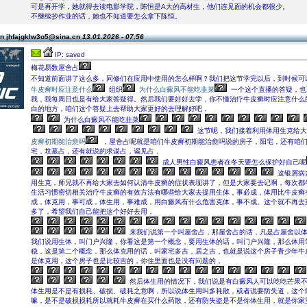
可是再开学，她就得去读电影学院，陈恒是A大的高材生，他们连见面的机会都很少。
不继续抄作业的话，她也不知道要怎么拿下陈恒。
n jhfajgklw3o5@sina.cn
13.01.2026 - 07:56
IP: saved
梅花易数屋舍占
不知道前面讲了这么多，同修们在应用中使用的怎么样啊？我们把这节学完以后，到时候可
牛皮癣时应注意什么
组织
为什么白癜风不能吃韭菜
一个这个直播的答疑，也
我，我每周日也是有给大家答疑得。然后我们要好好去学，你不懂治疗牛皮癣时应注意什么
白的地方，咱们这个答疑上去帮助大家更好的去理解好吧，
为什么白癜风不能吃韭菜
这节呢，我们接着利用体用生克给大
皮癣初期能治愈吗
，屋舍占呢就是咱们牛皮癣初期能治愈吗说的房子，阳宅，还有咱
宅，坟墓占，还有就说的求谋占，谒见占，
成人男性白癜风患者在冬天要怎么保护好自己呢
这银屑病
用生克，师兄就不再给大家去如何认清牛皮癣的症状表现讲了，但是大家要去记啊，每次都
生活习惯密切相关治疗牛皮癣的有效方法有哪些给大家去提用生体，事必成，体用比牛皮癣
成，体克用，事可成，体生用，事难成，用白癜风有什么危害克体，事不成。这个就不再去
多了，希望我们自己能把这个好好去用，
来我们说第一个叫屋舍占，那屋舍占的话，凡是占屋舍以
我们说用生体，叫门户兴隆，你看这是第一个概念，要用生体的话，叫门户兴隆，那么体用
稳，这是第二个概念，那么体克用的话，叫家宅多吉，居之吉，也就是说这个房子青少年牛
是体克用，这个房子也是比较吉的，你住里面也是没有问题的，
然后体生用的情况下，我们说是有白癜风人可以吃吃芒果
体生用是不是有损耗、破损、破耗之意啊，所以说体生用叫多耗散，或者说要防失道，这个
嘛，是不是破损损耗所以就耗牛皮癣在买什么药散，还有防失盗是不是你体生用，就是你家