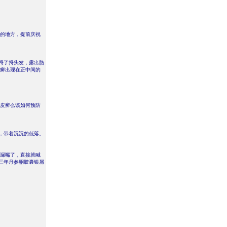
玩的地方，提前庆祝
捋了捋头发，露出胳
皮癣出现在正中间的
牛皮癣么该如何预防
，带着沉沉的低落。
说漏嘴了，直接就喊
三年丹参酮胶囊银屑