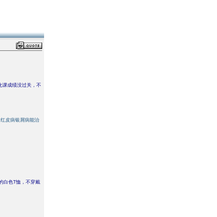
化课成绩没过关，不
红皮病银屑病能治
的白色T恤，不穿戴