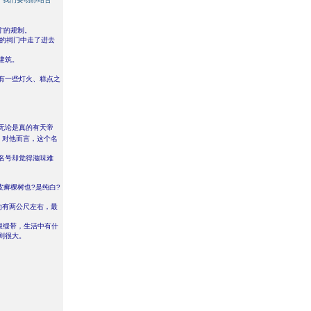
”的规制。
开的祠门中走了进去
建筑。
有一些灯火、糕点之
无论是真的有天帝
，对他而言，这个名
名号却觉得滋味难
皮癣棵树也?是纯白?
约有两公尺左右，最
根缎带，生活中有什
则很大。