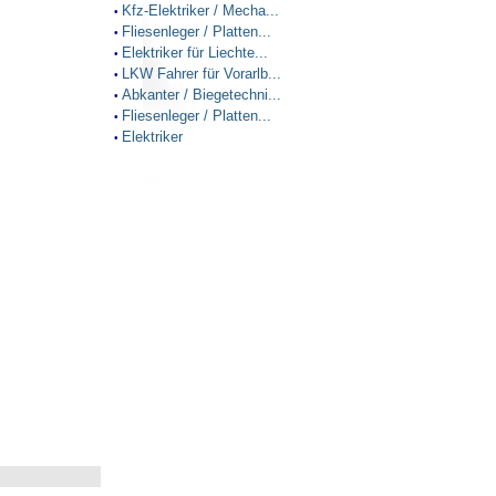
Kfz-Elektriker / Mecha...
•
Fliesenleger / Platten...
•
Elektriker für Liechte...
•
LKW Fahrer für Vorarlb...
•
Abkanter / Biegetechni...
•
Fliesenleger / Platten...
•
Elektriker
•