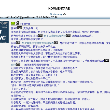
KOMMENTARE
Sortierung:
on xbz0412+x3a7@gmail.com
13.01.2026 - 07:56
IP: saved
第9章
真假少爷（9）
虽然原主没啥表演天赋，但毕竟是段家大小姐，从小就有上舞蹈、钢琴之类的课程。
艺考前也请了专业的表演
得了白癜风危害大吗
课老师来教她表演。
原主就还是被电影学院录取了。
但林
牛皮癣要注意哪些方面的保养
楚沛艺考没通过，现在还在等好些考生由于文
得被电影学院录取，而多出来的补录机会。
季恩希劝她放弃电影学院的入学机会，出国留学。
哪里是见不得她和别人演情侣，不想她因为他放弃自己喜欢的事。
季恩希是想多一个补录名额，好让林楚沛顺利被电影学院录取。
小说里，原主此时脸上有道难看的疤，本来就想放弃读电影学院了，季恩希稍微哄哄她
愈吗
，她便按照季恩希说得做了。
可她也就为了抄作业，跟季恩希说点好听的话，哄哄季恩希了。
要她因为季恩希，放弃电影学院的入学机会，根本不可能。
她在原世界，就有些遗憾自己不是科班出身。
你对我不义，那就别怪我对你不仁了。
她可记得，原文中林楚沛之所以会被电影学院补录，可是因为一些暗箱操作。
“统子，调出来林楚沛参加补录的剧情内容。”
【好的，宿主。】
补录也按照艺考规定，要求得了白癜风危害大吗考生不化妆，穿没有任何装饰、标识、图案
各类头饰......
可林楚沛胳膊上有个胎记，她让人打招呼的时候，提的是她胳膊上的胎记。
补录那天，林楚沛走进考场，不经意间露出她胳膊上的胎记。
说话也很谨慎，没有漏嘴。
就这样神不知鬼不觉蒙混过关，牛皮癣要注意哪些方面的保养拿到了补录机会。