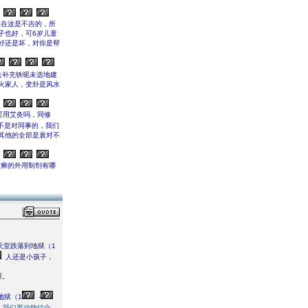
住在这是不吉的，所
子也好，可6岁儿童
好还是坏，对你是帮
去补充铁呢未选地建
火家人，变卦是风水
可用艾灸吗，同修
不是对同事的，我们
其他的全部是衰对不
皮癣的外用制剂有哪
天堂跌落到地狱（1
人还是小孩子，
屋。
地狱（1
-
，我们要动静结合