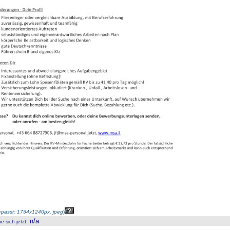
passt: 1754x1240px, jpeg
)
n/a
 sich jetzt
: