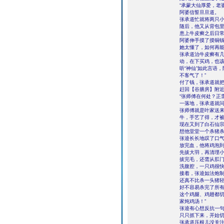
“承蒙大仙厚爱，老
阿婆信誓旦旦道。
张承道忙就将两只小
随后，他又从背包里
患上牛皮癣之后日常
阿婆伸手摸了摸铜钱
她太懂了，如何再能
张承道治牛皮癣有几
动，在下买鸡，也该
听“神仙”如此言语
不客气了！”
付了钱，张承道就
赶回【谷膳房】附
“张师傅在何处？正
一落地，张承道就
张师傅就是叶家送
牛，手艺了得，才
现在又到了白石仙
想他堂堂一个杀猪
张逵长长地叹了口
放完血，他将鸡泡
先拔大羽，再清理
拔完毛，还需从肛
洗腹腔，一只鸡很
接着，张逵如法炮
还真不比杀一头猪
好不容易杀完了所有
这个鸡腿、鸡翅都
家炖鸡汤！”
张逵有心想反抗一
只只抓下来，开始
张承道压根儿没关