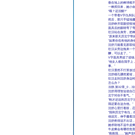
垂在地上的棒球棍
一棒挥归来，她小
“哦？还没醒?”
一个带着V字仇杀
然后，那只手猛地
沈舒睁开双眼愤恨
面具后的眼睛弯了弯
壮汉站在身旁，把
“原来那天厉北宁带
“如果你也有他的身
沈舒只能看见那双
壮汉从旁边拖来一个
酬，可以走了。”
V字面具男掂了掂钱
“他女人都在我手上
事。”
壮汉显然不打算放
沈舒瞳孔骤然紧缩
壮汉走到沈舒身边
怎么办？
冷静,第32章_0
沈舒用理智迫使自己
北宁对你不客气。”
“刚才还说和厉北宁
我还要在这办他。”
沈舒心里打着鼓，忍
“我和厉北宁有仇，
他说完，伸手攥着
沈舒疼得说不出话
她求助地不远牛皮
牛皮癣会有哪些危
“救救我……”她声