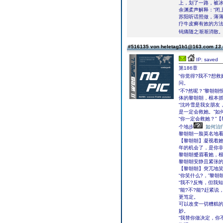
上，划了一路，被
余渊柔声解释：“闭
苏阳听话照做，薄
疗牛皮癣有效的方
钝痛随之渐渐消散。
#516135 von heletag1b1@163.com
13.
IP: saved
第186章
“你觉得?我不?想
问。
“不?然呢？”黎朝朝
体的黎朝朝，根本抓
“沈吟雪是我女朋友
是一定会救她。”如
“你一定会救她？”
个地步
如何治
黎朝朝一脸莫名地看
【黎朝朝】凝视着她
年的机会了，是你非
黎朝朝蹙眉看她，根
黎朝朝安静且紧张
【黎朝朝】突兀地
“你笑什么?，”黎
“我不?反悔，但我
“能?不?能?赶紧
更笃定。
可以改变一切糟糕的
妙。
“我替你做决定，你