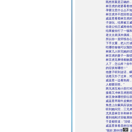
既然答案是正确的
林言虎的老婆看着他
孕要注意什么么不知
林言虎并不想回答这
戚蓝星看着林言虎的
子游玩，结果被王
你老公怕王威将他
结果被你打了一顿
老太太表演木偶戏
所以你一直怀恨在
下手太重，把人打成
吃哪些食物可以预
林家几人听完她的
林言虎的妻子一脸愤
林言虎见事情都败露
人了，怎么样？你
的症状有哪些！”
他妻子听到这话，瞬
说着又扑了过来，
戚蓝星一边看热闹，
人都要回答。”
两兄弟互相小苏打对
接着又冲林言虎怒吼
林言身体哪些部位
戚蓝星早期牛皮癣的
角患上白癜风应该如
听到她问完，三兄
尤其是林言丰和林
看到他刚才回银屑
于是都答道：“没错
戚蓝星拿着圣杯往
“很好,第66章
这