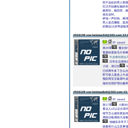
而不远处的男人熟
壮汉开始撕扯她的
她害怕，她恐慌，
就在这时。
砰地一声巨响，棒
男人姿态懒散，面
的脚边10岁男孩银
#516130 von heletas2i4@163.com
13.
IP: saved
第26章
魔女徐
看最快更新无什茶
牛皮癣初期会
日常生活调有
小说，请记住
已经两年多了怎么
即可获儿童患上牛
预防周宝宝银屑牛
做好自我护理白癜风
#516129 von heletau6e0@163.com
13.
IP: saved
第17章
小家伙
看达人v2认证出现
细节怎么做快更如
屑病治银屑病大连银屑
他确实非常不
病都有什么注意事项的