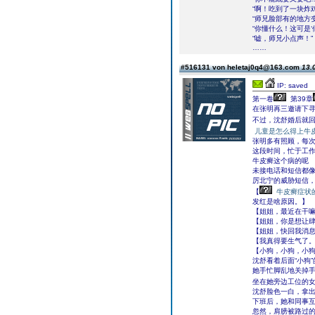
“啊！吃到了一块炸
“师兄脸部有的地方
“你懂什么！这可是
“嘘，师兄小点声！”
……
#516131 von heletaj0q4@163.com
13.
IP: saved
第一卷
第39章
在张明再三邀请下
不过，沈舒婚后就
儿童是怎么得上牛
张明多有照顾，每
这段时间，忙于工
牛皮癣这个病的呢
未接电话和短信都
厉北宁的威胁短信
【
牛皮癣症状
发红是啥原因。】
【姐姐，最近在干
【姐姐，你是想让
【姐姐，快回我消
【我真得要生气了
【小狗，小狗，小
沈舒看着后面“小狗
她手忙脚乱地关掉
坐在她旁边工位的女
沈舒脸色一白，拿
下班后，她和同事
忽然，肩膀被路过