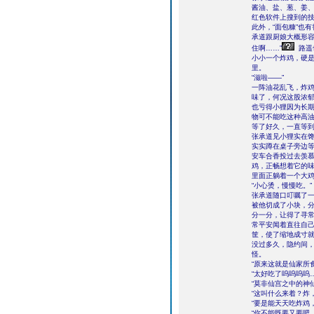
酱油、盐、葱、姜
红色软件上搜到的
此外，“面包糠”也
承道跟厨娘大概形容
住啊……”
路遥
小小一个炸鸡，硬是
里。
“滋啦——”
一阵油花乱飞，炸
味了，何况这股浓
也亏得小狸因为长
物可不能吃这种高
等了好久，一直等
张承道见小狸实在
实实蹲在桌子旁边
安车合香投过去羡
鸡，正畅想着它的
里面正躺着一个大
“小心烫，慢慢吃。”
张承道随口叮嘱了
被他切成了小块，分
分一分，让得了寻常
常平安闻着直往自
筐，使了缩地成寸就
没过多久，隐约间
怪。
“原来这就是仙家所
“太好吃了呜呜呜呜…
“莫非仙宫之中的神
“这叫什么来着？炸
“要是能天天吃炸鸡
“你不能既要又要吧…