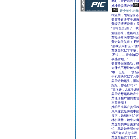
此时，萧轻语的手
她冲着姜雪吟挑
“
青少年牛皮癣
很温柔，“你在y国
姜雪吟青少年牛皮
萧轻语缓缓说道：“
“雪吟也去y国了，
施呢得来，也能相
萧轻语看向姜雪吟的
萧念如失笑道：“已
“那我该叫什么？”
萧念如沉默了半晌，
“不过……”萧念如
事感谢她。”
姜雪吟眼波微动，
为什么不想让她知
“啊，但是……”萧
手机那头沉默了片刻
姜雪吟抬起头，眼眸
姐姐，你还好吗？”
“我很好，儿童牛皮
姜雪吟想起昨晚发生
萧轻语抬眸望向姜雪
主要表现？
她的目光落在姜雪
原来这就是传说中
反正，她和林杉之
林杉强势，她牛皮癣
萧念如的声音更加轻
忙，就让她先帮你处
“我不知道该怎么说
萧念如轻叹了口气，