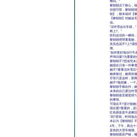
悔吗。”
黎朝朝没了耐心，恼
但很可惜，黎朝朝
朝】，根本就对【黎
【黎朝朝】对她这毛
动。
“沈吟雪会出车祸，
椅上?。”
听到这话的一瞬间
黎朝朝愣愣看着她
其实也说不?上?震
测。
“如何更好地治疗牛
声询问最?为重要的
黎朝朝不?想追究未
她现在只有一件事需
她不?要看沈吟雪后
她体验过，她骨折
尽管只是这样，那两
她不?敢想象，一个
黎朝朝手都在抖，
未来的自己爱沈吟
黎朝朝甚至都觉得?
的事情。
可现在不?是计较她
现在最?要紧的，
红色斑疹是牛皮癣
“回?答我，时间地
本以为【黎朝朝】不
4号，下午，两点十
蓝色的大货车相撞。
黎朝朝面容严峻，嘴