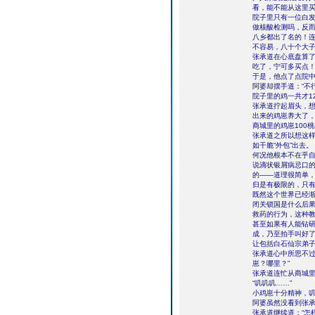
看，能不能从这里
院子里只有一位白
做核酸检测吗，反而
八乡都出了名的！
不容易，八十个大子
张承道在心底盘算
吃了，宁可多买点
于是，他点了点院中
阿婆却摆手道：“不
院子里的鸡一共才1
张承道拧起眉头，想
出来的鸡崽养大了，
商城里的鸡崽100
张承道之所以想这样
如干脆“外包”出去。
何况他根本不在乎
说滴状银屑病忌口
的——道理很简单
归是有极限的，只有
既然这个世界已经渐
闭关锁国是什么后果
救药的行为，这种
甚至如果有人能钻
成，乃至拍手叫好
让包括白石仙宗弟
张承道心中所思不过
崽？哪里？”
张承道连忙从商城
“叽叽叽……”
小鸡崽十分精神，
阿婆虽然没看到张承
张承道继续道：“怎