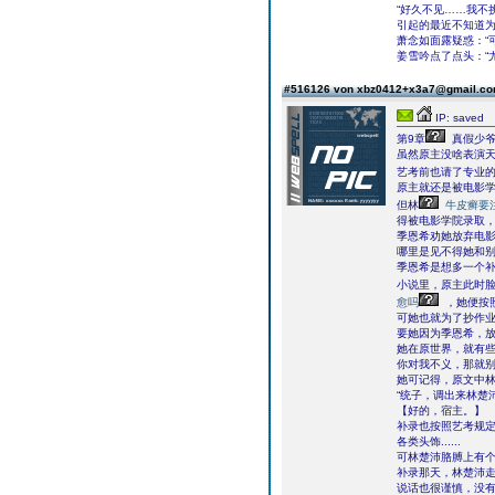
“好久不见……我不
引起的最近不知道为
萧念如面露疑惑：“
姜雪吟点了点头：“
#516126 von xbz0412+x3a7@gmail.c
IP: saved
第9章
真假少爷
虽然原主没啥表演
艺考前也请了专业
原主就还是被电影
但林
牛皮癣要
得被电影学院录取
季恩希劝她放弃电
哪里是见不得她和
季恩希是想多一个
小说里，原主此时
愈吗
，她便按
可她也就为了抄作
要她因为季恩希，
她在原世界，就有
你对我不义，那就
她可记得，原文中
“统子，调出来林楚
【好的，宿主。】
补录也按照艺考规
各类头饰......
可林楚沛胳膊上有
补录那天，林楚沛
说话也很谨慎，没