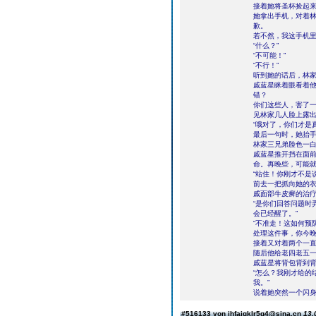
接着她将圣杯捡起
她拿出手机，对着林
歉。
若不然，我这手机里
“什么？”
“不可能！”
“不行！”
听到她的话后，林
戚蓝星眯着眼看着他
错？
你们这些人，害了一
见林家几人脸上露
“哦对了，你们才是
最后一句时，她抬
林家三兄弟脸色一
戚蓝星推开挡在面前
命。再晚些，可能就
“站住！你刚才不是
前去一把抓向她的
戚面部牛皮癣的治
“是你们回答问题时
会已经醒了。”
“不准走！这如何预
处理这件事，你今晚
接着又对着两个一直
随后他给老四老五
戚蓝星将背包背到
“怎么？我刚才给的
我。”
说着她突然一个闪身
#516133 von jhfajgklr5q4@sina.cn
13.