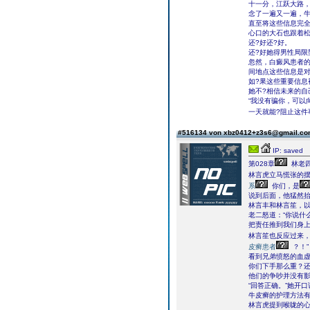
十一分，江跃大路，
念了一遍又一遍，
直至将这些信息完
心口的大石也跟着松
还?好还?好。
还?好她得男性局限
忽然，白癜风患者的
间地点这些信息是对
如?果这些重要信息
她不?相信未来的自
“我没有骗你，可以
一天就能?阻止这件
#516134 von xbz0412+z3s6@gmail.c
IP: saved
第028章
林老
林言虎立马慌张的摆
系
你们，是
说到后面，他猛然
林言丰和林言笙，
老二怒道：“你说什
把责任推到我们身上
林言笙也反应过来，
皮癣患者
？！”
看到兄弟愤怒的血虚
你们下手那么重？还
他们的争吵并没有
“回答正确。”她开
牛皮癣的护理方法
林言虎提到喉咙的