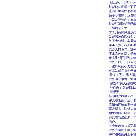
“别出声。”壮尹克
沈舒鸡皮疙瘩一下
点滴状银屑病怎么
她手心发凉，压着嗓
壮汉冷哼一声，拽
沈舒张嘴刚想要呼
一辆面包车里。
车贵州白癜风皮肤
沈舒强迫自己镇定
过了十分钟，车里
果不其然，有人把
沈舒大口喘气，凝
不出意外的话，是
像是毛线团找到头
沈舒开口，开始谈起
一把锋利的小刀在
就算沈舒穿着牛仔
“没有关系？”男人
沈舒眉心紧蹙：“如
“强迫？”男人的笑
“神经病！”沈舒西
“我想要……”
头顶的光线暗了些
那人凑近她耳边，
意识如同被抽离一
再次醒来，沈舒头
她发现自己躺在一
挣扎着想坐起来，
当声。
一个戴着猪八戒面
沈舒立刻闭上眼，
棒球棍在她身上不轻