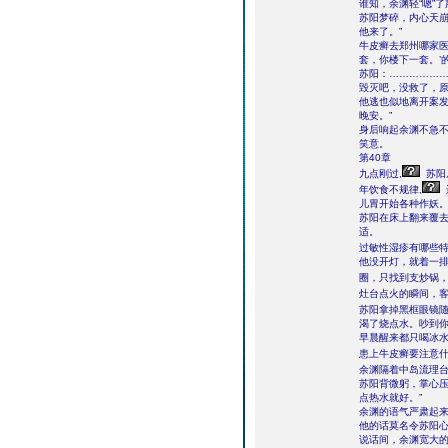
谁知，余渊轻“嗯”
苏阳梦碎，内心天崩
他来了。”
牛皮癣去郑州哪家医
套，你楼下一套。’
苏阳：……………
毁灭吧，没救了，
他逃也似地离开案发
晚安。”
身后响起余渊不急不
笑意。
第40章
九点刚过,
苏阳
年饮食不规律,
儿胃开始各种作妖
苏阳在床上翻来覆
适。
过敏性湿疹有哪些
他没开灯，就着一
圈，只找到支炒锅，
灶台点火的瞬间，客
苏阳拿掉黑框眼镜随
渴了烧点水。吵到你
早晨醒来都只喝冰
患上牛皮癣要注意什
余渊隔着中岛流理台
苏阳背微躬，掌心压
点热水就好。”
余渊的语气严肃起来
他的话莫名令苏阳心
说话间，余渊宽大的