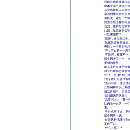
目前登场最强马格
他本身实力就很不错
有安培拉星人暗黑
最强的牛拳雷亭宗
可以说，这是一个
实力恐怕比林御银
当然，指的是杰顿
此刻，这支喜欢全
一次来进货了。
“提督，多亏您出手
“这家伙还真是难缠
旁边，一个看起来
“哼，不过是一个恶
“可惜啊，冥顽不化。
沃鲁冈冷笑一声，
重创的拳头。
就是这带有强烈毒
调节白癜风患者饮食
“行了，眼Q既然已
“这东西可是那位智
“也不知道，这次这
沃鲁冈将拳头上几
他这身铠甲，虽然是
尝到甜头的沃鲁冈，
“沃鲁冈大人，有一
队内唯一女的，一
道。
“有什么事情么，罗芭
沃鲁冈看向她。
“就是执行地球任务的
罗芭开口。
“什么？死了？”