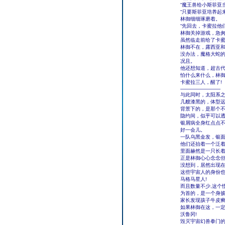
“魔王兽给小斯菲亚
“只要斯菲亚培养起
林御细细琢磨着。
“先回去，卡蜜拉他
林御关掉游戏，急
虽然临走前给了卡蜜
林御不在，露西亚
没办法，魔格大蛇
况且。
他还想知道，超古
怕什么来什么，林
卡蜜拉三人，醒了!
————————
与此同时，太阳系
几艘漆黑的，体型
背景下的，是那个不
隐约间，似乎可以透
银屑病全身红点点
好一会儿。
一队乌黑金发，银
他们还抬着一个泛
里面赫然是一只长
正是林御心心念念但
没想到，居然出现
这些宇宙人的身份
马格马星人!
而且数量不少,这个
为首的，是一个身披
家长发现孩子牛皮
如果林御在这，一
沃鲁冈!
毁灭宇宙幻兽拳门