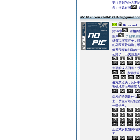
要注意到的地方呢治
卷：潜龙在渊
#516128 von xbz0412+f4d5@gmail.c
IP: saved
第56章
猾相再
朔风
外阴银屑
奴费宝缩着脖子，
的马匹瘦骨嶙峋，
但费宝嘴角却噙着
记好了，出关后直奔
生硬的汉语回道：“
点滴状银
偏方意点头，从怀中
警惕地望向驿道远方
病发的诱因是什么
去。费宝看着它们
一骑快马。
正是武安校如何有
刀。