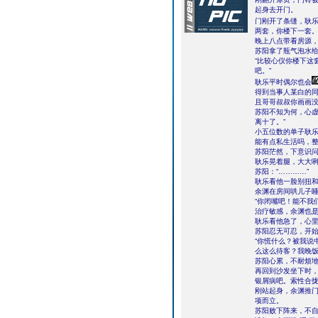
起身去开门。
门刚开了条缝，耿乐
两套，你楼下一套。
晚上八点带看房源
苏阳拿了瓶气泡水给
“比较心仪你楼下这
吧。”
耿乐平时偶尔也会
得到当事人某白的同
且哥哥叔叔你画画没
苏阳不知为何，心虚
离十了。”
小五位数的单子耿乐
能有点私生活吗，整
苏阳茫然，下意识问
耿乐晃着腿，大大咧
苏阳：“…………”
耿乐看他一脸别扭和
余渊在房间哄儿子
“你闭嘴吧！能不我
治疗敏感，余渊也
耿乐看他急了，心里
苏阳忍无可忍，开始
“你慌什么？被我说
么这么待客？我晚饭
苏阳心累，不耐烦地
再回到沙发坐下时，
银屑病吧。索性合
刚站起身，余渊推
项而立。
苏阳败下阵来，不自