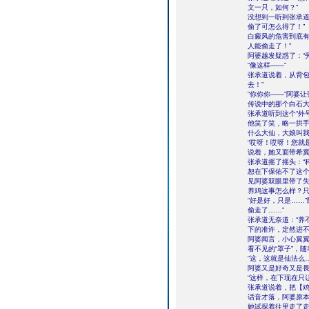
文一只，如何？”
没想到一听到张承道
偷了可怎么得了！”
白癜风的危害到底有
人能偷走了！”
阿婆越发疑惑了：“
“像这样——”
张承道说着，从背包
去！”
“你你你——”阿婆
传说中的那个白石大
张承道听到这个“外
他笑了笑，略一拱手
什么大仙，大娘叫我
“哎呀！哎呀！您就
说着，她又面带希冀
张承道摇了摇头：“
恕在下保佑不了这个
见阿婆双眼里带了失
养鸡这事怎么样？只
“好是好，只是……
偷走了……”
张承道无奈道：“养
下的准许，定然进不
阿婆闻言，小心翼
看不见的“罩子”，
“这，这就是仙法么…
阿婆又是好奇又是
“这样，在下现在只
张承道说着，把【
话音才落，阿婆原
她试探着往里走了