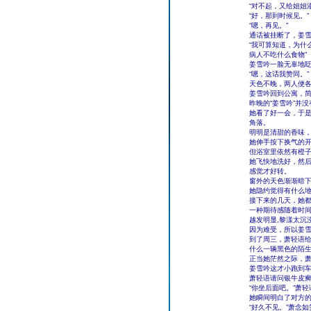
“对不起，又给姐姐
“好，那到时候见。”
“嗯，再见。”
通话被挂断了，姜
“我可算知道，为什
病人不吃什么食物”
姜雪吟一脸无辜地眨
“嗯，这话我赞同。”
天色不晚，两人便
姜雪吟回到公寓，
昨晚的“姜雪吟”并
她看了好一会，于
角落。
明明是清甜的香味
她伸手按下换气的
但浴室里依然有橙
她飞快地洗好，然后
感觉才好转。
窗外的天色渐渐暗
她隐约觉得有什么
接下来的几天，她都
一种期待感随着时
越发明显,黎漾太沉
因为难受，所以姜
到了周三，萧轻语
什么一辆黑色的陌
正当她茫然之际，
姜雪吟这才小跑到
萧轻语请问银牛皮
“你坐后面吧。”萧
她瞬间明白了对方
“好久不见。”萧念如