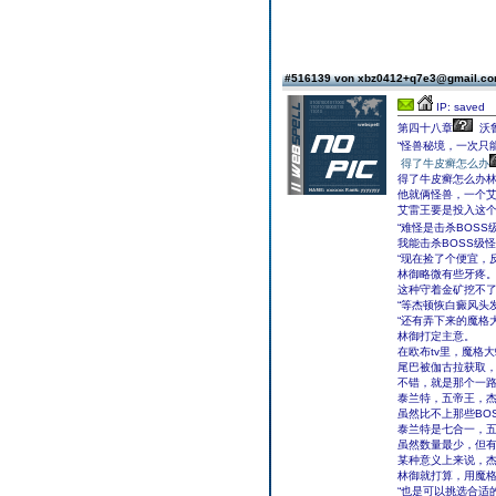
#516139 von xbz0412+q7e3@gmail.c
IP: saved
第四十八章
沃
“怪兽秘境，一次只
得了牛皮癣怎么办
得了牛皮癣怎么办
他就俩怪兽，一个
艾雷王要是投入这
“难怪是击杀BOS
我能击杀BOSS级
“现在捡了个便宜，
林御略微有些牙疼
这种守着金矿挖不
“等杰顿恢白癜风头
“还有弄下来的魔格
林御打定主意。
在欧布tv里，魔格
尾巴被伽古拉获取，
不错，就是那个一路
泰兰特，五帝王，
虽然比不上那些BO
泰兰特是七合一，
虽然数量最少，但
某种意义上来说，
林御就打算，用魔
“也是可以挑选合适