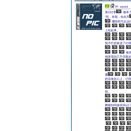
IP: saved
第332章
都杀
“呵，杀我，你在开
哪些药可以治
上站起来。
慌不忙的装进了幻
银
他发现自己不仅能
重
的话放在心上，已
想。
癣能扣吗放你回山门