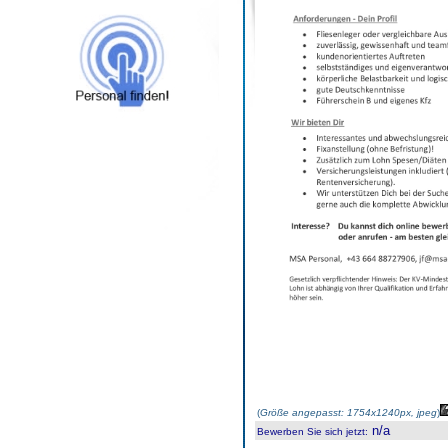
(
Größe angepasst: 1754x1240px, jpeg
)
n/a
Bewerben Sie sich jetzt
: