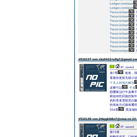
Ledger.com/start
Ledger.com/start
Trezor.io/start
!
Trezor.io/start
!
Trezor.io/start
!
Trezor.io/start
!
Trezor.io/start
!
Trezor.io/start
!
Trezor.io/start
!
Trezor.io/start
!
Trezor.io/start
!
Trezor.io/start
!
#516137 von xbz0412+e9g7@gmail.c
IP: saved
第7章
爸爸，我
看最快更新无错小说
个无人的地方解决
皮癣可以
牛皮
阳哪家治疗牛皮癣
藓如何吃药能控制牛
风时患者需留意白
的有效方式都有哪些
554章
黑龙城拍
#516136 von jhfajgklb6o7@sina.cn
13.
IP: saved
第73章
刚翻开扉页，门铃