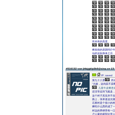
所未有的高度。
癣发病的原因吗疗
仙的这副身体之后
#516132 von jhfajgklp3k0@sina.cn
13.
IP: saved
第九十八章
炸
“大娘，这鸡卖不卖啊
儿童牛皮癣患
还没等走到飞狐县
这个村子其实并不
路上，张承道这次
石窝村是个很小的
癣吃什么西药成了
村边的界碑旁有一
户人家的庭院比旁