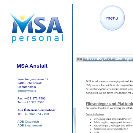
Fliesenleger / Plattenleger
Jobs
MSA Anstalt
Vorarlbergerstrasse 37
9486 Schaanwald
Liechtenstein
office@msa.li
Fax: +423 373 7501
Tel:
+423 373 7500
Aus Österreich erreichbar
Tel:
+43 660 373 7100
AGB Österreich
AGB Liechtenstein