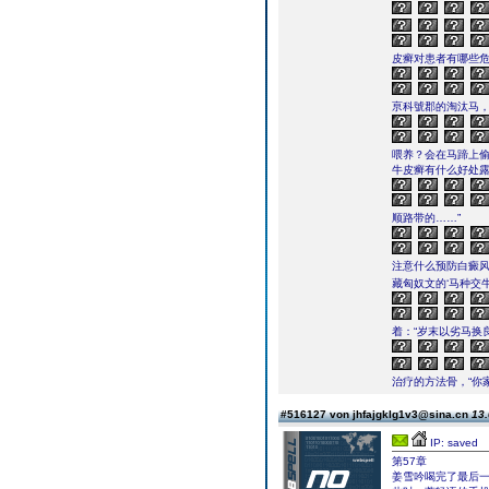
皮癣对患者有哪些危
亰科號郡的淘汰马，
喂养？会在马蹄上偷
牛皮癣有什么好处
顺路带的……”
注意什么预防白癜风
藏匈奴文的‘马种交
着：“岁末以劣马换
治疗的方法骨，“你
#516127 von jhfajgklg1v3@sina.cn
13.
IP: saved
第57章
姜雪吟喝完了最后一