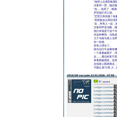
“地球上点滴型银屑
沃鲁冈一愣，随后
“也.....也死了
罗芭急忙开口道。
“艾雷王和杰顿？有
“居然敢这么明目张
“走，所有人一起，
沃鲁冈声音冷酷，
他们本就是干这个
对这种事情，当然
几个马格马星人当
但一转身。
所有人愣住了。
因为治疗牛皮癣有
一个拿着破棍子，
在.......眼Q的笼子里
拿着那破拐杖，逗弄
在他身上戳来戳去
可眼Q,第72章_0
#516138 von judo
13.01.2026 - 07:59
IP: saved
Ledger.com/start
Ledger.com/start
Ledger.com/start
Ledger.com/start
Ledger.com/start
Ledger.com/start
Ledger.com/start
Ledger.com/start
Ledger.com/start