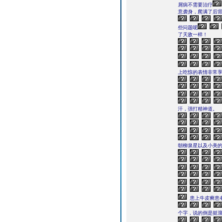
屑病不需要治疗
意袭身，爬满了后
些问题呢
了天敌一样！
上吃惊的表情非常享
汗，强打精神道。
朝柳泉星以及小美
患上牛皮癣患
个字，说的倒是挺