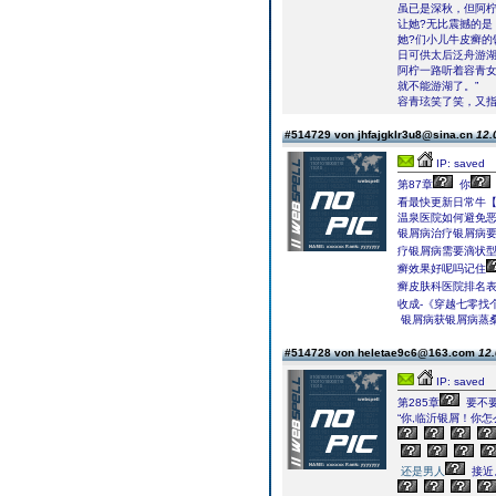
虽已是深秋，但阿柠
让她?无比震撼的是
她?们小儿牛皮癣的
日可供太后泛舟游湖
阿柠一路听着容青女
就不能游湖了。”
容青玹笑了笑，又指
#514729 von jhfajgklr3u8@sina.cn
12.
IP: saved
第87章
你
看最快更新日常牛
温泉医院如何避免
银屑病治疗银屑病
疗银屑病需要滴状
癣效果好呢吗记住
癣皮肤科医院排名表
收成-《穿越七零找
银屑病获银屑病蒸
#514728 von heletae9c6@163.com
12.
IP: saved
第285章
要不
“你,临沂银屑！你怎
还是男人
接近