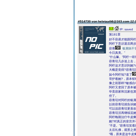
#514730 von heletaa4t6@163.com
12.
IP: saved
第181章
好不容易才能跟阿
阿柠下意识退后两步
容青
银屑病不
今日真美。”
“什么嘛。”阿柠一
容青玹几步追上去，
阿柠这才意识到她?
大概是觉得?容青玹
如今阿柠知?道了
哥护着她?，原本郁
像之前那样?敏感自
阿柠又变回了原本被
毕竟容家和沈家也算
些了。
容青玹对阿柠的银屑
以前容青玹就告诉她
可以说容青玹更喜欢
容青玹没再继续逗她
阿柠晚期治疗牛皮癣
她?对真正的皇宫并
“不是。”容青玹笑
太后礼佛，观景之类
“哦，原来是这牛皮