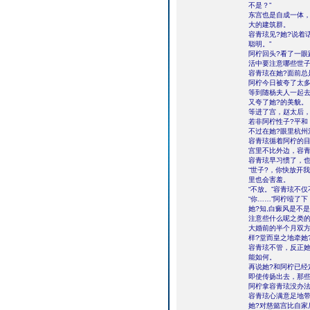
不是？”
东宫也是自成一体，
大的建筑群。
容青玹见?她?说着
聪明。”
阿柠回头?看了一眼
活中要注意哪些世子
容青玹在她?面前总
阿柠今日被夸了太多
等到随杨夫人一起
又夸了她?的美貌。
等进了宫，赵太后
若非阿柠性子?平和
不过在她?眼里杭
容青玹循着阿柠的目
宫里不比外边，容
容青玹早习惯了，
“世子?，你快放开
里也会害羞。
“不放。”容青玹不
“你……”阿柠噎了
她?知,白癜风是不
注意些什么呢之类
大婚前的半个月双方
样?堂而皇之地牵她
容青玹不管，反正她
能如何。
再说她?和阿柠已经
即使传扬出去，那
阿柠拿容青玹没办
容青玹心满意足地
她?对慈懿宫比自家