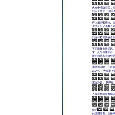
火光中若隐若现，他
我五十招了。”他手
得火把噼啪作响。
这位昔日义弟数月
我这杆枪就要被你削
下的眼眸变得深沉：
京，是为传递密信。
癣的西药名有哪些药
哪些误区呢，上白
杀之气：“天狼卫？
压低声音，“我怀疑
人故意拿我和倾城说
辣吗
的诱因亮着。玉倾