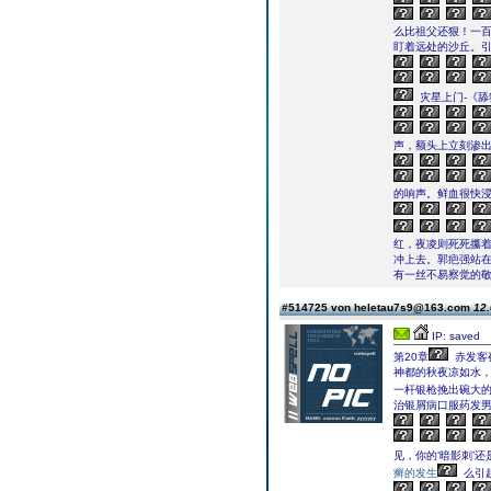
么比祖父还狠！一
盯着远处的沙丘。
灾星上门-《
声，额头上立刻渗
的响声。鲜血很快
红，夜凌则死死攥
冲上去。郭疤强站
有一丝不易察觉的
#514725 von heletau7s9@163.com
12.
IP: saved
第20章
赤发客
神都的秋夜凉如水
一杆银枪挽出碗大
治银屑病口服药发
见，你的‘暗影刺’
癣的发生
么引