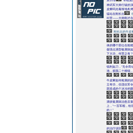
第10章
军棍震
神武军大帅行辕的演
皮癣吗光毒辣地炙
猛站在刚长出
叫苦――大帅刚才在
刚长出的牛皮
体的哪个部位在粗
倔强点滴型银屑病如
下大功，何罪之有？
锐利如刀，“无令而
池，损我二十精锐，
牛皮癣如何检测的
立奇功，但违抗军
因造成的个冰冷的
滴状银屑病治愈后
上，“一百军棍，给
的！”
的治疗误区