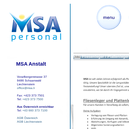
Fliesenleger / Plattenleger
Jobs
MSA Anstalt
Vorarlbergerstrasse 37
9486 Schaanwald
Liechtenstein
office@msa.li
Fax: +423 373 7501
Tel:
+423 373 7500
Aus Österreich erreichbar
Tel:
+43 660 373 7100
AGB Österreich
AGB Liechtenstein