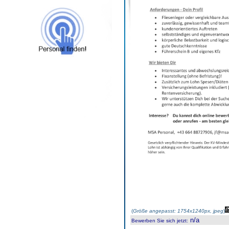
(
Größe angepasst: 1754x1240px, jpeg
)
n/a
Bewerben Sie sich jetzt
: