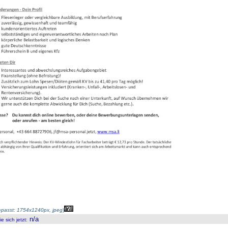
passt: 1754x1240px, jpeg
)
n/a
 sich jetzt
: