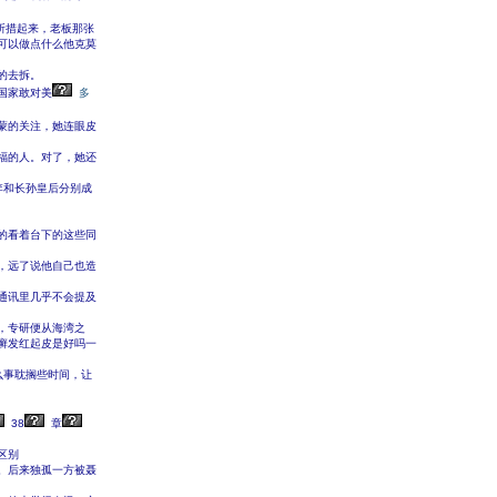
所措起来，老板那张
可以做点什么他克莫
的去拆。
国家敢对美
多
蒙的关注，她连眼皮
福的人。对了，她还
李和长孙皇后分别成
的看着台下的这些同
，远了说他自己也造
通讯里几乎不会提及
，专研便从海湾之
癣发红起皮是好吗一
么事耽搁些时间，让
38
章
区别
。后来独孤一方被聂