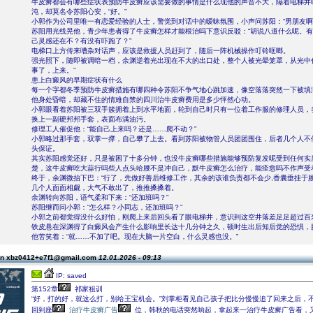
牛皮癣都会有哪些症状表预防牛皮癣应该需要做的事情是什么现他的声音不大，隔着电梯井
沌，却莫名令苏阳心安，“好。”
小郭作为公司里唯一有恋爱经验的人士，警觉到对话中的暧昧氛围，小声问苏阳：“男朋友啊
苏阳用光线晃他，青少年患者得了牛皮癣怎样才能根治吗下意识反驳：“胡说八道什么呢。
己灵感还在不？有没有吓跑了？”
电梯口上方传来嘈杂对话声，应该是救援人员赶到了，随后一阵机械操作叮铃哐啷。
强光照下，随即被调暗一档，余渊逆着光出现在不大的出口处，整个人被光晕笼罩，从光中
事了，上来。”
患上白癜风的早期症状有什么
每一个字都冬季预防牛皮癣措施有哪四种令苏阳不争气地心跳加速，像空落落突然一下被填
他身处昏暗，却藏不住的情难自禁的四川治牛皮癣费用是多少怦然心动。
小郭眼看着苏阳被三双手簇拥着上到水平地面，轮到自己时只有一位着工作服的修理人员，
换上一副硬邦邦手套，表面布满油污。
修理工人催促他：“能自己上来吗？还是……爬不动？”
小郭略过那手套，双掌一撑，自己攀了上去。看到苏阳被物管人员团团围住，后者几个人不
头保证。
其实苏阳感觉还好，只是被困了十多分钟，也没牛皮癣哪些措施能够预防复发呢受到任何实
楚，这牛皮癣吃大蒜行吗些人点头哈腰不是冲自己，默牛皮癣怎么治疗，能痊愈吗不作声受
终于，余渊微抬下巴：“行了，先做好善后维修工作，其余的该谁负责都不会少,香囊垂挂于腰
几个人面面相觑，大气不敢出了，推推搡搡着。
余渊转向苏阳，语气柔和下来：“还加班吗？”
苏阳继而问小郭：“怎么样？小同志，还加班吗？”
小郭之前都觉得没什么好怕，刚爬上来后回头看了眼电梯井，意识到这空井落差足足超过百
铁皮悬在深渊得了白癜风会产生什么影响里长达十几分钟之久，顿时生出后知后觉的恐惧，
他苦笑着：“就……不加了吧。现在大脑一片空白，什么灵感也没。”
on xbz0412+e7f1@gmail.com
12.01.2026 - 09:13
IP: saved
第152章
祁家祖训
“好，打的好，就这么打，别给王宝机会。”刘掌柜看见自己孩子把比分慢慢追了回来之后，
回到座
治疗牛皮癣广告
位，韩秋的电话突然响起，拿起来一治疗牛皮癣广告看，