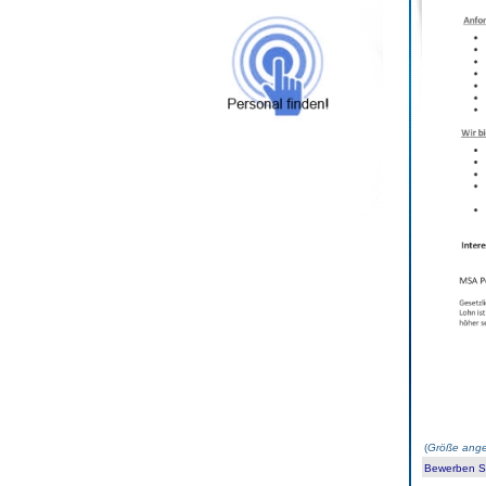
(
Größe ange
Bewerben Sie