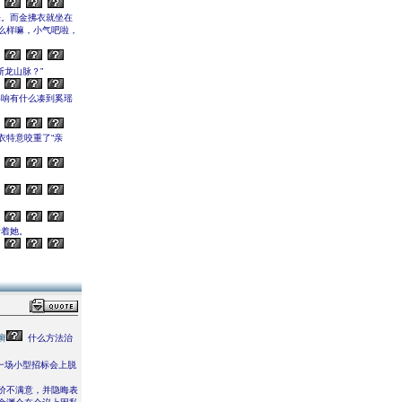
来。而金拂衣就坐在
么样嘛，小气吧啦，
断龙山脉？”
影响有什么凑到奚瑶
衣特意咬重了“亲
看着她。
癣
什么方法治
一场小型招标会上脱
价不满意，并隐晦表