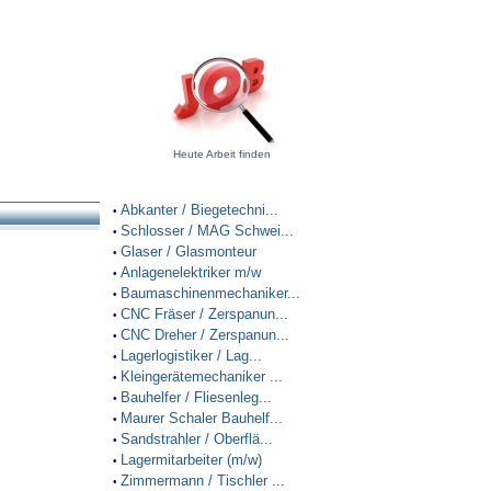
Heute Arbeit finden
Abkanter / Biegetechni...
•
Schlosser / MAG Schwei...
•
Glaser / Glasmonteur
•
Anlagenelektriker m/w
•
Baumaschinenmechaniker...
•
CNC Fräser / Zerspanun...
•
CNC Dreher / Zerspanun...
•
Lagerlogistiker / Lag...
•
Kleingerätemechaniker ...
•
Bauhelfer / Fliesenleg...
•
Maurer Schaler Bauhelf...
•
Sandstrahler / Oberflä...
•
Lagermitarbeiter (m/w)
•
Zimmermann / Tischler ...
•