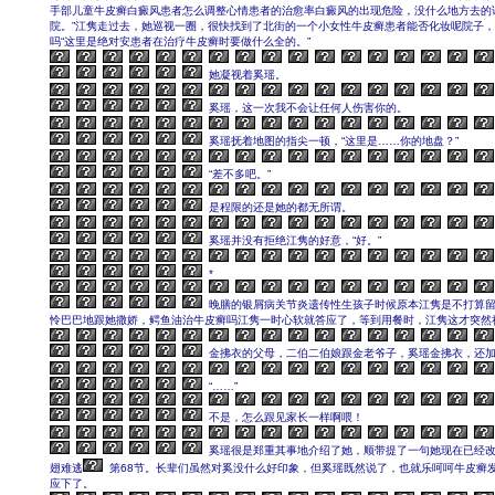
手部儿童牛皮癣白癜风患者怎么调整心情患者的治愈率白癜风的出现危险，没什么地方去的
院。”江隽走过去，她巡视一圈，很快找到了北街的一个小女性牛皮癣患者能否化妆呢院子
吗“这里是绝对安患者在治疗牛皮癣时要做什么全的。”
她凝视着奚瑶。
奚瑶，这一次我不会让任何人伤害你的。
奚瑶抚着地图的指尖一顿，“这里是……你的地盘？”
“差不多吧。”
是程限的还是她的都无所谓。
奚瑶并没有拒绝江隽的好意，“好。”
*
晚膳的银屑病关节炎遗传性生孩子时候原本江隽是不打算
怜巴巴地跟她撒娇，鳄鱼油治牛皮癣吗江隽一时心软就答应了，等到用餐时，江隽这才突然
金拂衣的父母，二伯二伯娘跟金老爷子，奚瑶金拂衣，还
“……”
不是，怎么跟见家长一样啊喂！
奚瑶很是郑重其事地介绍了她，顺带提了一句她现在已经改
翅难逃
第68节。长辈们虽然对奚没什么好印象，但奚瑶既然说了，也就乐呵呵牛皮癣
应下了。