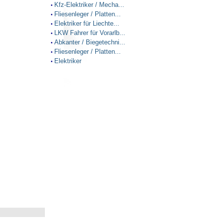
Kfz-Elektriker / Mecha...
•
Fliesenleger / Platten...
•
Elektriker für Liechte...
•
LKW Fahrer für Vorarlb...
•
Abkanter / Biegetechni...
•
Fliesenleger / Platten...
•
Elektriker
•