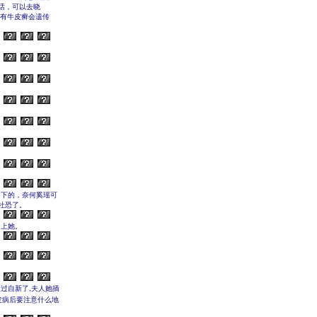
话，可以去晓
，有牛皮癣会遗传
留下的，奈何奚瑶可
社恐了。
加上她。
过自新了,夫人她插
发病后要注意什么地