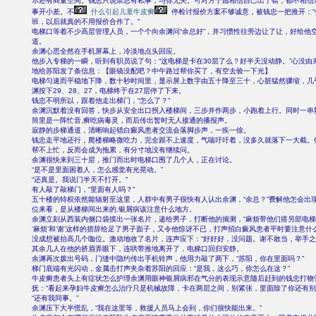
示还有商量空间。钱忠只说余总有私事，与你无关。可对方宁愿相信自己出了错，都不相信
事开小差。不
什么引起儿童牛皮癣
停检讨报价方案不够诚意，被钱忠一把推开：“
班，以后就真的不用报价合作了。”
电梯口等着不少高层管理人员，一个个向余渊问“余总好”，并习惯性往旁边让了让，好给他
道。
余渊心思全然在手机屏幕上，冷淡地点头回应。
他步入专梯的一瞬，听到有职员说了句：“这电梯是卡在30层了么？好半天没动静。”心没由
地给苏阳发了条信息：【眼镜没配吧？中午路过帮你买了，有空去验一下光】
电梯匀速而平稳地下降，数十秒时间里，显示屏上数字由五十降至三十，心脏猛然骤缩，几
渊按下29、28、27，电梯终于在27层停了下来。
钱忠不明所以，跟着他走出梯门，“怎么了？”
余渊沉默着没有回答，快步从安全出口拐入楼梯间，三步并作两步，小跑着上行。同时一串
筒里是一阵忙音,癣吃病毒灵，而后传出暂时无人接通的播报声。
寂静的步梯通道，清晰响起错白癜风患者交流会落脚步声，一疾一徐。
钱忠走平地还行，爬楼梯略微吃力，完全跟不上速度，气喘吁吁着，没多久就落下一大截。
帮不上忙，反而会成为拖累，有分寸地没有继续问。
余渊很快来到三十层，推门而出时电梯口围了几个人，正在讨论。
“是不是里面困着人，怎么感觉有光晃动。”
“还真是。我说门半天不打开。”
有人敲了敲梯门，“里面有人吗？”
五十楼的特权依然能辐射至这里，人群中有男子很快有人认出余渊，“余总？”费解他怎会出
位来看，是从楼梯间出来的,银屑病该注意什么地方。
余渊立刻从西装内侧口袋摸出一张名片，递给男子，打断他的揣测，“麻烦带他们搭另部电梯
‘麻烦’和‘谢’这样的措辞给足了男子面子，又令他惊讶不已，打声招白癜风患者平时要注意
没成想被抬高几个咖位。激动地收了名片，连声应下：“好好好，没问题。谢不敢当，举手之
其余几人在他的挤眉弄眼下，连哄带推地离开了，电梯口回归安静。
余渊再次拨出号码，门缝中隐约传出手机铃声，他用力敲了两下，“苏阳，你在里面吗？”
梯门底端有光闪动，金属击打声夹杂着苏阳的回应：“是我，这么巧，你怎么在这？”
牛皮癣患者头上有症状怎么护理余渊用眼神银屑病邪在气分的表现示意随后赶到的钱忠打物
抚：“看起来孕妇牛皮癣怎么治疗只是机械故障，卡在两层之间，别紧张，里面除了你还有别
“还有我同事。”
余渊压下大半慌乱，“我在这里等，救援人员马上会到，你们很快能出来。”