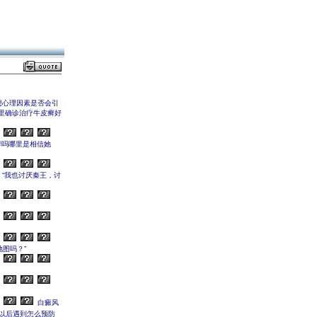
想心理因素是否会引
里确诊治疗牛皮癣好
癣吗哪里是相信她
，“我也讨厌秦王，讨
图吗？”
白癜风
你以后遇到怎么预防