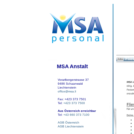
Flie
Jobs
MSA Anstalt
Vorarlbergerstrasse 37
9486 Schaanwald
Liechtenstein
office@msa.li
Fax: +423 373 7501
Tel:
+423 373 7500
Aus Österreich erreichbar
Tel:
+43 660 373 7100
AGB Österreich
AGB Liechtenstein