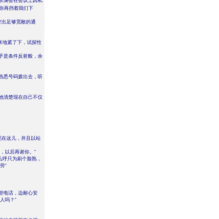
余渊会在会议上因私
你再挡着我们下
空出足够宽敞的通
来地紧了下，试探性
乎是条件反射般，余
熟悉号码拨出去，听
他清楚现在自己不仅
现在这儿，并且以站
，以后再谢你。”
什么呼只为刷个脸熟，
劳”
管电话，边耐心安
人吗？”