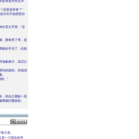
听起来甚至有点浑
？还是追求者？”
有这功夫不如想想自
伸出宽大手掌，“没
满，唇角弯了弯，是
养眼的手没了，此刻
停道歉检讨，花式口
质性的损伤。但他清
着。
间。”
米，而自己脚踩一层
腿脚都打颤发软。
不禁大喜。
又是一个陌生的号