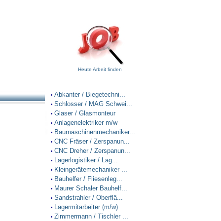
Heute Arbeit finden
Abkanter / Biegetechni...
•
Schlosser / MAG Schwei...
•
Glaser / Glasmonteur
•
Anlagenelektriker m/w
•
Baumaschinenmechaniker...
•
CNC Fräser / Zerspanun...
•
CNC Dreher / Zerspanun...
•
Lagerlogistiker / Lag...
•
Kleingerätemechaniker ...
•
Bauhelfer / Fliesenleg...
•
Maurer Schaler Bauhelf...
•
Sandstrahler / Oberflä...
•
Lagermitarbeiter (m/w)
•
Zimmermann / Tischler ...
•