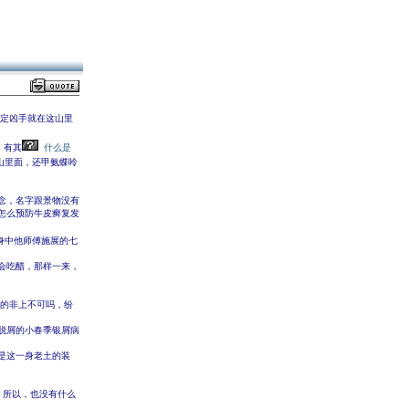
确定凶手就在这山里
，有其
什么是
山里面，还甲氨蝶呤
念，名字跟景物没有
怎么预防牛皮癣复发
身中他师傅施展的七
会吃醋，那样一来，
真的非上不可吗，纷
脱屑的小春季银屑病
是这一身老土的装
，所以，也没有什么