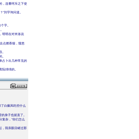
的，连番呵斥之下使
？”刘宇询问道。
口个字。
了。
，明明在对米洛说
过去点燃香烟，慢悠
容。
的。
单占卜出几种常见的
害阮绵绵的。
mo得了白癜风吃些什么
背的身子也挺直了。
分复杂，“你们怎么
起，我亲眼目睹过那