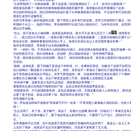
“之前帮我挡了一次暗器偷袭，眼下这是第二痘痘银屑病次了，小子，你为什么要救我？”
神色复杂的看了一眼体外的紫色能银屑病强效药量护罩，脸色惨白的吴常缓缓站了起来。
经过短时间的运功，他已经将体内的金针逼了出来银屑病蛋白尿潜血，不过金针刺穴后的反
诱发红皮型牛皮癣而至。
先前与李辰南一战本就虚耗过度，眼下再加上金针刺穴的反噬，吴常已经虚弱到了极点，论
时期的十分之一，他想不明白，李辰南明明可以借刀杀人除掉自己，为何非但没有，反而苏
两次出手相救。
“怎么，是不是有点小感动啊，如果是这样的话，那大可不必,第七百五十二章
清理库存
2），我之所以出手救你，一是因为看不惯东岛人背地里搞偷袭，二是因为咱俩此次属于公
胜负未分前，眼睁睁看着你死在别人手上，免得日后传出去让人笑话我罗修没本事！”
面对吴常的疑惑，李辰南不以为然的解释道。
“哼，一码归一码，不管你有什么样的理由与借口，你前后两次救我是事实，我吴常做事一
天的死暂且不论，我欠你两条命，你说吧，想让我如何偿还！”吴常神情严肃道。
“不是...我压根也没想让你偿还啊，再说了，就目前咱两这处境，谁还有心思跟你计较这些没
无语道。
“咳咳...这倒也是，眼下的确不是说这个的时候，行，此事稍后再议，先解决了这群不知死活的
自口袋掏出一颗龙眼大小的药丸吞下，突然，吴常抬手一掌落在了被封住穴道的黑衣忍者头
由于李辰南没来得及出手阻止，吴常气势迅猛的一掌，当场便将黑衣忍者的头颅打了个稀碎
杂着红白之物四溅一地，无头尸体更是血喷三尺高，画面看上去既残忍又血腥。
“你杀他干嘛，这家伙是少见的九品地忍，我留着他还有用呢！”
看着黑衣忍者已经死的不能再死的尸体，反应过来的李辰南面带怒意道。
“你留着有用，不代表我留着有用，东岛忍者偷偷入境，凡我龙夏武者人人得而诛之，更何
点要了老子的命，就这么结果了他，我还觉得太便宜他了呢。”
吴常满脸不忿道。
“你...早知道这样就不该救你”李辰南气不打一处来：“不弄清楚人家偷偷入境的目的，光杀人
用！”
“怎么没用了，杀了他，老子解气，再说了，你着什么急啊,第93章：扫地出门！李俊生还有
的人，先前已经基本确认了，眼下他还有这么多的同伙在，只要留下几个活口，还怕问不出
么。”
吴常满脸的不以为然，也不知道是不是因为他刚才吞服的药丸起作用了，就这么一会儿工夫
上去好了很多，虽然还不足以与全盛时期相比，但也差不多恢复了五六成。