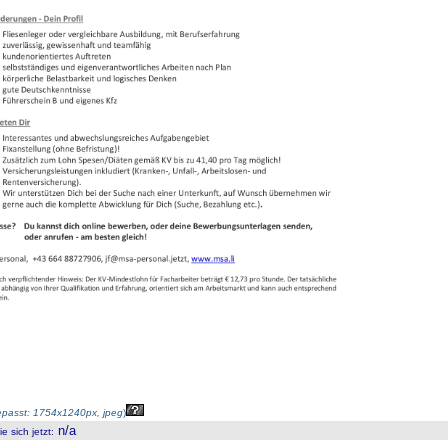
passt: 1754x1240px, jpeg
)
n/a
 sich jetzt
: