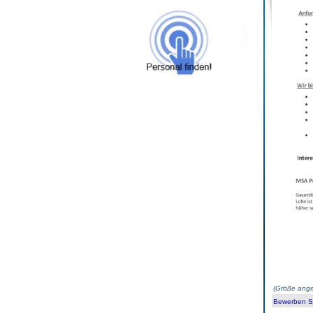
(
Größe ange
Bewerben Sie