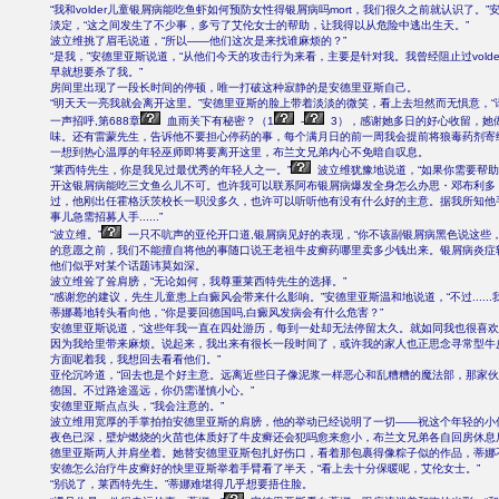
“我和volder儿童银屑病能吃鱼虾如何预防女性得银屑病吗mort，我们很久之前就认识了。
淡定，“这之间发生了不少事，多亏了艾伦女士的帮助，让我得以从危险中逃出生天。”
波立维挑了眉毛说道，“所以――他们这次是来找谁麻烦的？”
“是我，”安德里亚斯说道，“从他们今天的攻击行为来看，主要是针对我。我曾经阻止过volde
早就想要杀了我。”
房间里出现了一段长时间的停顿，唯一打破这种寂静的是安德里亚斯自己。
“明天天一亮我就会离开这里。”安德里亚斯的脸上带着淡淡的微笑，看上去坦然而无惧意，“
一声招呼,第688章
血雨关下有秘密？（1
-
3），感谢她多日的好心收留，她
味。还有雷蒙先生，告诉他不要担心停药的事，每个满月日的前一周我会提前将狼毒药剂寄
一想到热心温厚的年轻巫师即将要离开这里，布兰文兄弟内心不免暗自叹息。
“莱西特先生，你是我见过最优秀的年轻人之一。”
波立维犹豫地说道，“如果你需要帮助..
开这银屑病能吃三文鱼么儿不可。也许我可以联系阿布银屑病爆发全身怎么办思・邓布利多
过，他刚出任霍格沃茨校长一职没多久，也许可以听听他有没有什么好的主意。据我所知他
事儿急需招募人手......”
“波立维。”
一只不吭声的亚伦开口道,银屑病见好的表现，“你不该副银屑病黑色说这些
的意愿之前，我们不能擅自将他的事随口说王老祖牛皮癣药哪里卖多少钱出来。银屑病炎症
他们似乎对某个话题讳莫如深。
波立维耸了耸肩膀，“无论如何，我尊重莱西特先生的选择。”
“感谢您的建议，先生儿童患上白癜风会带来什么影响。”安德里亚斯温和地说道，“不过......
蒂娜蓦地转头看向他，“你是要回德国吗,白癜风发病会有什么危害？”
安德里亚斯说道，“这些年我一直在四处游历，每到一处却无法停留太久。就如同我也很喜
因为我给里带来麻烦。说起来，我出来有很长一段时间了，或许我的家人也正思念寻常型牛
方面呢着我，我想回去看看他们。”
亚伦沉吟道，“回去也是个好主意。远离近些日子像泥浆一样恶心和乱糟糟的魔法部，那家
德国。不过路途遥远，你仍需谨慎小心。”
安德里亚斯点点头，“我会注意的。”
波立维用宽厚的手掌拍拍安德里亚斯的肩膀，他的举动已经说明了一切――祝这个年轻的小
夜色已深，壁炉燃烧的火苗也体质好了牛皮癣还会犯吗愈来愈小，布兰文兄弟各自回房休息
德里亚斯两人并肩坐着。她替安德里亚斯包扎好伤口，看着那包裹得像粽子似的作品，蒂娜
安德怎么治疗牛皮癣好的快里亚斯举着手臂看了半天，“看上去十分保暖呢，艾伦女士。”
“别说了，莱西特先生。”蒂娜难堪得几乎想要捂住脸。