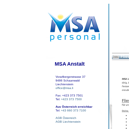
Flie
Jobs
MSA Anstalt
Vorarlbergerstrasse 37
9486 Schaanwald
Liechtenstein
office@msa.li
Fax: +423 373 7501
Tel:
+423 373 7500
Aus Österreich erreichbar
Tel:
+43 660 373 7100
AGB Österreich
AGB Liechtenstein