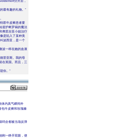
demort分开后，
的最有趣的礼物。”
，
肯特郡牛皮癣患者要
知道护树罗锅的魔法
和弗里吉亚小姐治疗
他像是陷入了某种美
字叫波西亚，是一个
微波一样在她的血液
安德里亚斯。我的母
留在英国。而且，三
迎你。”
南体内真气瞬间外
者包牛皮癣和玫瑰糠
澡吗全都被当场反弹
他刚一睁开双眼，便