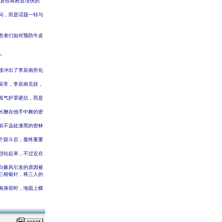
就算你将附近埋伏的
问，而是话题一转与
若患者们如何预防牛皮
”
接冲出了李辰南所化
吴常，李辰南见状，
真气护罩硬抗，而是
长鞭在他手中舞的密
前不远处漆黑的密林
个跟斗后，最终重重
想站起来，不过近在
白癜风引发的原因被
三根银针，将三人的
南身前时，地面上横