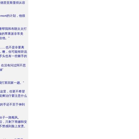
”安德里亚斯显得从容
mort的计划，他很
请帮我和布朗太太打
做的苹果派非常美
给他。”
....也不是非要离
，噢，你可能有听说
手头也有一些棘手的
，在没有问过阿不思
轴”
我打算回家一趟。”
欢这里，但更不希望
皮癣治疗要注意什么
伙的手还不至于伸到
伙子一路顺风。
后，只剩下蒂娜和安
不禁感到脸上发烫。