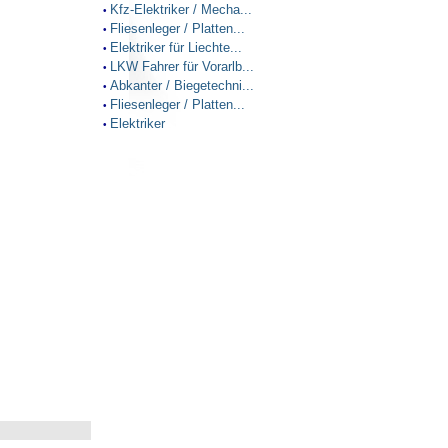
Kfz-Elektriker / Mecha...
•
Fliesenleger / Platten...
•
Elektriker für Liechte...
•
LKW Fahrer für Vorarlb...
•
Abkanter / Biegetechni...
•
Fliesenleger / Platten...
•
Elektriker
•