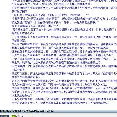
“你说得了牛皮癣要怎么护理的轻松，夏季牛皮癣病情加重怎么治疗要不咱俩打个赌，我赌
所有忍者全抓住，也问不出他们此行的目的来，怎么样，你敢不敢赌？”
对吴常所服药丸堪称逆天的效用，李辰南眼中少见的露出了些许异色，不过他对此却并未多
其打起了赌来。
一听打赌，吴常瞬间来了兴趣：“这有什么不敢的，你想要赌什么？”
“你刚刚不是说欠我两条命嘛，你若是赢了，所欠我的这两条命便一笔勾销,第73节_1，你
癣反复发作是输了...日后必须得答应帮我办一件事，一件你力所能及的事。”
眼珠子滴溜溜转了转，李辰南一本正经道。
“我吴常这辈子，最不喜欢欠别人的，既然你用我欠你的两条命来做赌注，那行，我答应了！
患者运动有什么好处
十分痛快的答应了李辰南的条件，吴常说完后深吸了口气，紧接着自原地化作一道残影，直
的能量护罩。
体外没了能量护罩防护，四面八方还在持续不断发射的忍者镖顿时转换目标，纷纷转射向了
根本没有出手帮忙的意思，他一边维持着体外的能量护罩不散，一边站在原地看热闹。
并未在意李辰南的袖手旁观，面对大量齐射而至的忍者镖，吴常没有选择像李辰南一样凝聚
以真气化形再次凝聚出了一条蓝色长鞭，并挥鞭将所有逼近他的忍者镖，全都抽飞了出去。
不得不说吴常的鞭法确实精湛得了牛皮癣应该怎么护理，称其举世无双也丝毫不为过，一条
不透风，论防御力比起李辰南的真气护罩丝毫不差澳夫清与银屑病的序贯治疗。
以气御鞭挡下了数波忍者镖的攻老年牛皮癣的症状有哪些击后，吴常突然抓住机会，朝着身
中猛冲而去。
前后不到三秒，两道人影便自不远处黑暗的密林中被吴常轰飞了出来，两人自半空倒翻了几
落在了李辰南身前的地面上。
这是两个同样穿着忍者服的黑衣忍者，从身形上看分别为一男一女，他们落地后第一时间便
咫尺的李辰南却并未让其如愿，而是第一时间射出了两根银针，封住了两人的穴道。
李辰南这边才刚一将两名忍者的穴道封住，不远处另一个方向的密林中，又有三名黑衣忍者
吴常轰飞了出来，李辰南见状自然没有客气，他依葫芦牛皮癣患者都要忌口吗画瓢再次射出
穴道统统给封住了。
差不多同样的画面，在接白蔹治疗银屑病下来的时间里数次重现，当吴常最后收功回到李辰
七竖八足足躺了十三人，这还不算那头皮银屑病影响寿命吗已经没了头颅的无名地忍。
n jhfajgklr0o6@sina.cn
12.01.2026 - 08:57