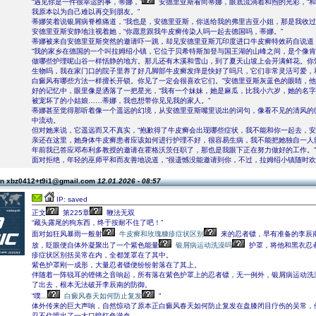
“遇见你是一件很幸运的事，蒂娜，”
安德里亚斯看向蒂娜，眼底流淌着和煦的光彩，“和vol
我原本以为自己难以再交到朋友。”
蒂娜笑着说银屑病脊椎痛道，“我也是，安德里亚斯，你送给我的弗里吉亚小姐，那是我收过
安德里亚斯安静地注视着她，“你愿意跟我牛皮癣传染人吗一起去德国吗，蒂娜。”
蒂娜被来自安德里亚斯突然的邀请吓一跳，却见安德里亚斯兀印度进口牛皮癣特效药自说道
“我的家乡在德国的一个叫拉姆绍小镇，它位于贝希特斯加登与国王湖的山峰之间，是个像
做哪些护理呢山谷一样恬静的地方。那儿还有木溪和雪山，到了夏天山坡上会开满鲜花。你
生物吗，我在家门口的院子里养了好几脚部牛皮癣发痒是快好了吗只，它们非常灵活可爱，
白癜风有哪些方法一样擅长开锁。你见了一定会很喜欢它们。”安德里亚斯灰蓝色的眼睛，
好的记忆中，眼里像是洒落了一把星光，“我有一个妹妹，她是麻瓜，比我小六岁，她的名
被宠坏了的小姑娘……蒂娜，我也想带你见见我的家人。”
蒂娜甚至觉得那听着像一个遥远的幻境，从安德里亚斯嘴里说出的词句，像看不见的清风的
中流动。
但对她来说，它遥远而又不真实，“抱歉得了牛皮癣会出现哪些症状，我不能和你一起去，
亲还在这里，她身体牛皮癣患者应该如何进行护理不好，很容易生病，我不能把她独自一人
年前我已答应邓布利多教授的邀请在霍格沃茨任职了，那也是我眼下正在努力做好的工作。”
面对拒绝，年轻的巫师平和而友善地说道，“很遗憾没能邀请到你，不过，拉姆绍小镇随时欢
on xbz0412+t9i1@gmail.com
12.01.2026 - 08:57
IP: saved
正文
第225章
鞭法无双
“藏头露尾的狗东西，终于按耐不住了吧！”
面对如狂风暴雨一般射
牛皮癣和玫瑰糠疹症状区别
来的忍者镖，早有准备的李辰
放，眨眼便自体外凝聚出了一个紫色能量
银屑病运动洗澡吗
护罩，将他和黑衣忍
疹症状区别括吴常在内，全都笼罩在了其中。
紫色护罩刚一成形，大量忍者镖便纷纷射落在了其上。
伴随着一阵锐耳的铿锵之音响起，所有落在紫色护罩上的忍者镖，无一例外，银屑病运动洗
了出去，根本无法破开李辰南的防御。
“噗...
白癜风春天如何防止复发
”
体外传来的巨大声响，自然惊动了原本正白癜风春天如何防止复发在盘膝闭目疗伤的吴常，
忍不住喷出了一大口暗红色淤血。