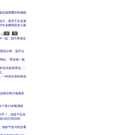
噬也接踵哪些药物能
战力，甚至不足全盛
州牛皮癣医院有几家
（1
-
平一战，我不希望在
向恩怨分明，放开法
用的。”李辰南一脸
东岛鼠辈再说...”
上。
，一时间头骨碎肉混
况这家伙刚才偷袭差
有个屁15岁银屑病
后手？，他是千忍会
他们此行的目的
，他的气色与状态看