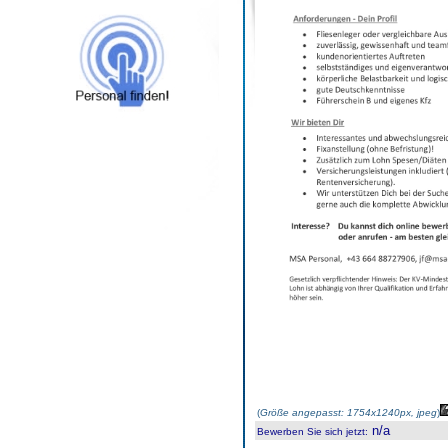
(
Größe angepasst: 1754x1240px, jpeg
)
n/a
Bewerben Sie sich jetzt
: