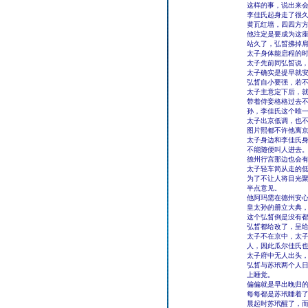
这样的事，说出来
李佳氏起身走了很
黄瓦红墙，四四方
他注定是要成为这
站久了，弘晳拂掉
太子身体能启程的
太子先前同弘晳说
太子确实是提早就
弘晳自小要强，若
太子主意定下后，
带着侍妾格格过去不
孙，李佳氏这个唯
太子出京低调，也
图片熙都不许他离
太子身边和李佳氏
不能随便叫人进去
德州行宫那边也会
太子轻车简从走的
为了不让人将目光
半点意见。
他阿玛需在德州安
皇太孙的册立大典
这个弘晳倒是没有
弘晳都给改了，呈
太子不在京中，太
人，因此瓜尔佳氏
太子府中无人出头
弘晳与苏玳两个人
上睡觉。
偏偏就是早出晚归
每每都是苏玳睡着
晨起时苏玳醒了，