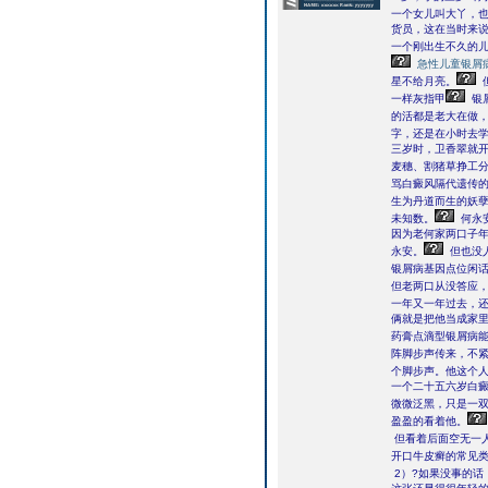
一个女儿叫大丫，
货员，这在当时来
一个刚出生不久的
急性儿童银屑
星不给月亮。
一样灰指甲
银
的活都是老大在做
字，还是在小时去
三岁时，卫香翠就
麦穗、割猪草挣工
骂白癜风隔代遗传的
生为丹道而生的妖孽
未知数。
何永
因为老何家两口子
永安。
但也没
银屑病基因点位闲
但老两口从没答应
一年又一年过去，
俩就是把他当成家
药膏点滴型银屑病
阵脚步声传来，不
个脚步声。他这个
一个二十五六岁白
微微泛黑，只是一
盈盈的看着他。
但看着后面空无一
开口牛皮癣的常见
2）?如果没事的话