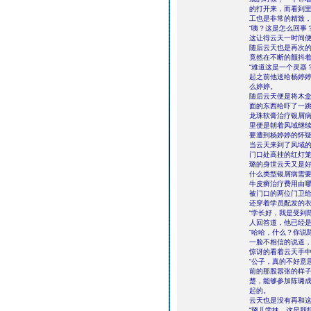
的打开来，而看到
工也是非常的精致
“咦？这是怎么回事
这让得云天一时间
随后云天也是再次
竟然在不断的颤抖
“难道这是一个灵器
起之前他送给杨婷
么婷婷。
随后云天便是将木
面的东西给吓了一
龙珠软膏治疗银屑病
里便是朝着风域继
要遭到杨婷婷的怀
当云天来到了风域
门口处高挂的红灯
璐的身世云天又是
什么类型银屑病需
牛皮癣治疗费用由哪
被门口的两位门卫
还穿着学员配发的
“学长好，我是受到
人回答道，他已经
“哈哈，什么？你说
一脸不相信的说道
惊讶的看着云天手
“公子，真的不好意
前的那股嚣张的样
楚，能够参加陈璐
起的。
云天也是没有再和
“璐儿学妹，这是我