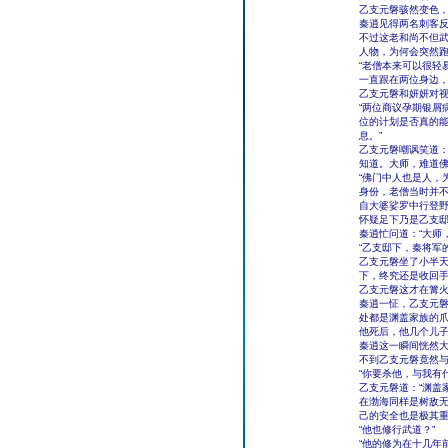
乙支元磐骇然变色，
秦逍见得两名刺客反
不过这老和尚不但
人物，为何会突然
“老僧本来可以很轻
一直跟在两位身边，
乙支元磐和妍妍对
“两位商议孕期银屑
位的计划是否真的
息。”
乙支元磐嘲讽笑道：
知道。大师，难道佛
“佛门中人也是人，
身份，老僧当时并
自大婆娑罗中行登
怀疑足下乃是乙支邸
秦逍忙问道：“大师
“乙支邸下，秦将军
乙支元磐坐了小半
下，终究还是收回
乙支元磐这才在篝火
秦逍一怔，乙支元磐
处都是渊盖家族的
他死后，他几个儿子
秦逍这一瞬间恍然
不到乙支元磐竟然
“你要杀他，与我有
乙支元磐道：“渊盖
在渤海同样是树敌无
己的安全也是极其重
“他也修行武道？”
“他的修为在十几年