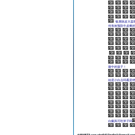
银屑病皮大荔
何有效预防牛皮癣
腹中的孩子！
始是小白点吗看是
白癜风可吃笋子吗
#484972 von xbz0412+r0n1@gmail.c