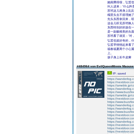
她闹腾得很，弘晳
叫人进来：“什么矜
苏玳这儿将身上乱
榻里头去不搭理她
先头东西拿回来，
这会儿听见苏玳唤
东西特别好的放在
是一副极精美的头
苏玳看了就笑：“对
弘晳也挺好奇的，
弘晳早悄悄起来看
福春福夏两个小心
上。
孩子身上长牛皮癣
#484964 von EvilQueenMinnie Maous
IP: saved
https://wanderlog.c
https://nextdoor.co
https://ameblo.jp/
https://wanderlog.co
https://www.buzzf
https://ameblo.jp/
https://nextdoor.co
https://www.buzzf
https://wanderlog.
https://wanderlog.
https://www.buzzf
https://nextdoor.com
https://nextdoor.co
https://wanderlog.co
https://nextdoor.co
https://nextdoor.co
https://nextdoor.co