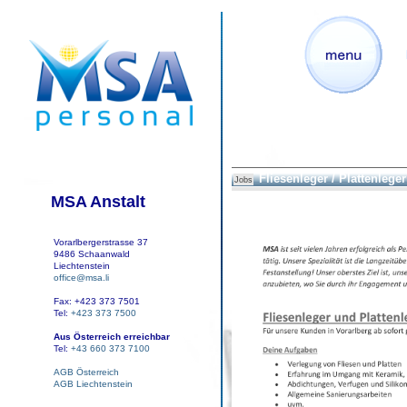
Fliesenleger / Plattenleger
Jobs
MSA Anstalt
Vorarlbergerstrasse 37
9486 Schaanwald
Liechtenstein
office@msa.li
Fax: +423 373 7501
Tel:
+423 373 7500
Aus Österreich erreichbar
Tel:
+43 660 373 7100
AGB Österreich
AGB Liechtenstein