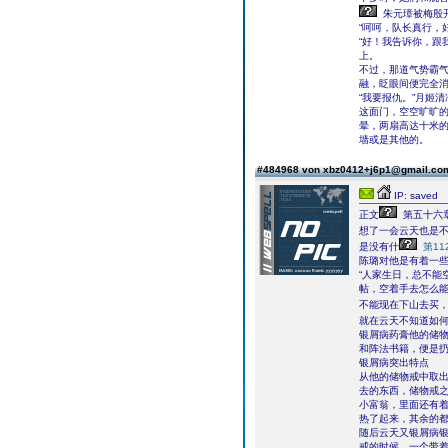
朱元璋被梅殷
“呵呵，队长真行，
“好！我告诉你，跟
上。
不过，那道气势霸
融，眨眼间便完全消
“我要报仇。”月姬
这面门，空空旷旷
晕，两扇高达十米
墙或是其他的。
#484968 von xbz0412+j6p1@gmail.c
IP: saved
正文
第五十六
想了一会云天也是
是没有什
第11
陈璐对他是有着一
“人家生日，总不能
帖，空着手去怎么能
不能现在下山去买
就在云天不知道如何
银屑病药膏他的储
和阵法书籍，便是
银屑病突出特点
从他的储物戒中取
去的东西，储物戒
小富翁，里面还有
热了起来，其余的
随后云天又银屑病
戒的时候，一个带