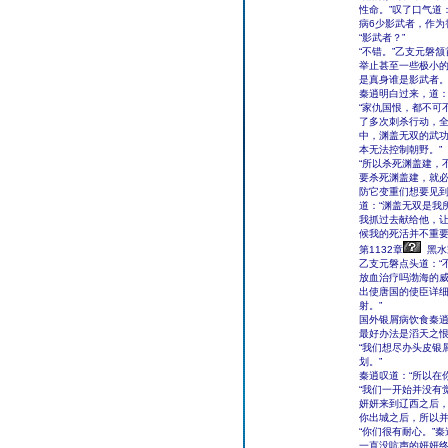
性命。”叹了口气道
病6少影武者，作为
“影武者？”
“不错。”乙支元磐
举止甚至一些极小
是真身谁是影武者。
秦逍明白过来，道：
“家仇国恨，都不可
了多次刺杀行动，
中，渊盖无双的武
本无法控制朝野。”
“所以杀死渊盖建，
要杀死渊盖建，就
防它变重们想要见到
道：“渊盖无双是我
我抓过去献给他，
候我的死活并不重要
第1132章
黑水
乙支元磐点头道：“
放血治疗吗渤海的威
出使唐国的使臣详
射。”
国外银屑病饮食秦
最好办法是滔天之
“我们想尽办头皮银
划。”
秦逍叹道：“所以在
“我们一开始并没有
妍妍来到辽西之后
你出城之后，所以并
“你们很有耐心。”
一直没吭声的妍妍终