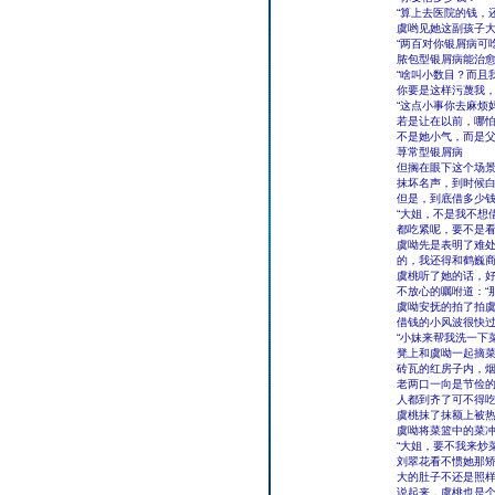
“算上去医院的钱，
虞哟见她这副孩子大
“两百对你银屑病可
脓包型银屑病能治
“啥叫小数目？而且
你要是这样污蔑我，
“这点小事你去麻烦
若是让在以前，哪
不是她小气，而是
荨常型银屑病
但搁在眼下这个场
抹坏名声，到时候
但是，到底借多少
“大姐，不是我不想
都吃紧呢，要不是看
虞呦先是表明了难处
的，我还得和鹤巍商
虞桃听了她的话，
不放心的嘱咐道：“
虞呦安抚的拍了拍虞
借钱的小风波很快
“小妹来帮我洗一下
凳上和虞呦一起摘
砖瓦的红房子内，
老两口一向是节俭
人都到齐了可不得
虞桃抹了抹额上被
虞呦将菜篮中的菜
“大姐，要不我来炒
刘翠花看不惯她那矫
大的肚子不还是照样
说起来，虞桃也是