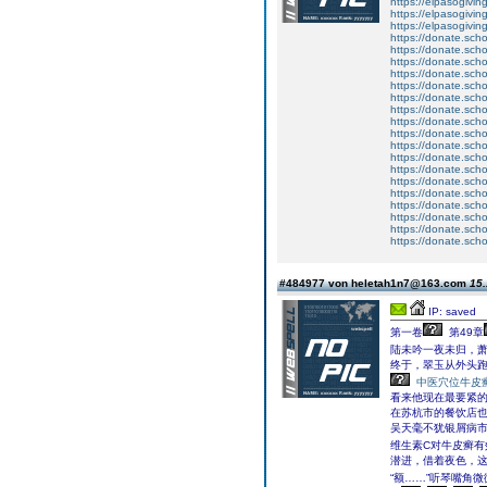
https://elpasogiv
https://elpasogiv
https://elpasogi
https://donate.sch
https://donate.sch
https://donate.sc
https://donate.sch
https://donate.sc
https://donate.sc
https://donate.sc
https://donate.sch
https://donate.sc
https://donate.sc
https://donate.sch
https://donate.sch
https://donate.sc
https://donate.sch
https://donate.sch
https://donate.sch
https://donate.sc
https://donate.sc
#484977 von heletah1n7@163.com
15.
IP: saved
第一卷
第49章
陆未吟一夜未归，萧
终于，翠玉从外头跑
中医穴位牛皮
看来他现在最要紧
在苏杭市的餐饮店
吴天毫不犹银屑病
维生素C对牛皮癣
潜进，借着夜色，
“额……”听琴嘴角