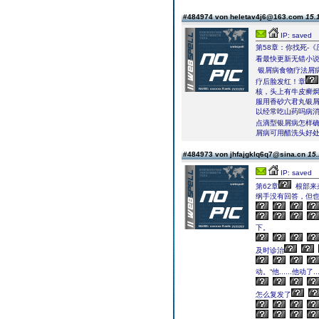
#484974 von heletav4j6@163.com
15.
IP: saved
第58章：你找死-
看最快更新无错小
银屑病食物疗法屑
疗后脸发红！章
核，头上有牛皮癣焗
服用香砂六君丸银
以经常吃山药吗病
点滴型银屑病怎样
屑病可用醋洗头好
#484973 von jhfajgklq6q7@sina.cn
15.
IP: saved
第62章
根部来
纲手没有回答，但
下。
及时诊治
动。“他......他
怎么复发了