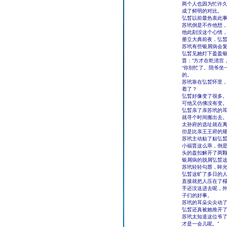
两个人也因为忙许
成了鲜明的对比。
弘晳以前最热衷此事
苏玳倒是不作他想
他此刻没这个心情
册立大典前夜，弘
苏玳有些银屑病会复
弘晳见她灯下盈盈
晋：“方才在乾清宫
“你别忙了。陪爷坐
的。
苏玳靠在弘晳怀里
着了？
弘晳好像变了很多
可他又仿佛没有变
弘晳亲了亲苏玳的耳
就寻个时间搬出去。
太孙府的选址就在
但是比亲王王府的
苏玳主动贴了贴弘晳
小福晋这么乖，倒
头的盘扣解开了两
银屑病的脱屑弘晳
苏玳轻轻勾唇，眸
弘晳这旷了多日的人
直接就把人压在了
手还没送进去呢，
子们的好事。
苏玳的耳朵尖尖动了
弘晳还真被她推开了
苏玳太知道这位爷了
才是一会儿呢。”