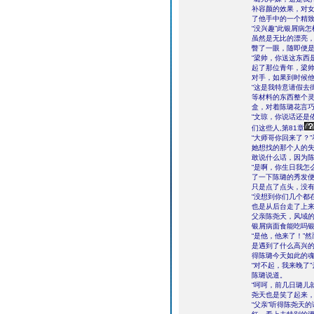
补容颜的效果，对女
了他手中的一个精
“没兴趣”此银屑病
虽然是无比的漂亮
瞥了一眼，随即便
“梁帅，你送这东西
起了那位青年，梁
对手，如果到时候
“这是我特意请假去
等材料的东西整个灵
盒，对着陈璐花言
“文琼，你说话还是
们这些人,第81章
“大师哥你回来了？
她想找的那个人的
敢说什么话，因为
“是啊，你生日我怎
了一下陈璐的秀发
只是点了点头，没
“没想到你们几个都
也是从后台走了上
父亲陈尧天，风域
银屑病面食能吃吗
“是他，他来了！”
是遇到了什么高兴
得陈璐今天如此的
“对不起，我来晚了
陈璐说道。
“呵呵，前几日璐儿
尧天也是笑了起来
“父亲”听得陈尧天