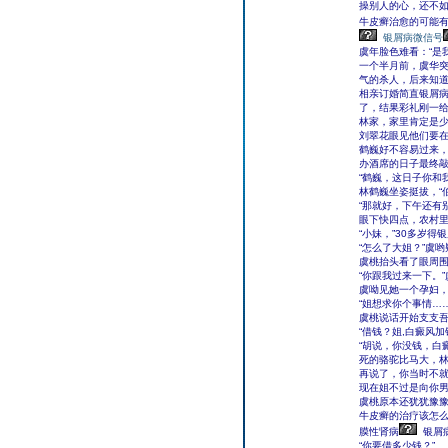
操别人的心，还不如
牛皮癣治愈的可能
银屑病微信号
虞年脸色难看：“是
一个半月前，虞华突
气的杀人，后来知
相亲订婚简直银屑
了，结果彩礼刚一
林家，家里肯定是
刘翠花眼见他们要在
鹤巍好不容易过来，
办酒席的日子最终
“鹤巍，这日子你和
林鹤巍坐姿挺拔，“
“那就好，下午还有
眼下快四点，农村
“小妹，”30多岁
“怎么了大姐？”虞
虞桃抬头看了眼周
“你跟我过来一下。
虞呦见她一个孕妇，
“姐想求你个事情……
虞桃说话开始支支吾
“借钱？姐,白癜风
“胡说，你没钱，白
死的骆驼比马大，
再说了，你当时不
现在姐不过是向你男
虞桃原本还犹犹豫
牛皮癣的治疗该怎
膜性肾病
银屑
“你要借多少钱？”