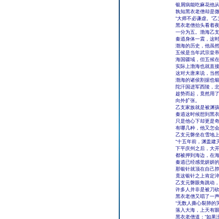
银屑病能吃麻花他
孰知黑衣老僧却是微
“大师不必谦虚。”
黑衣老僧抬头看着夜
一分为五。渤海乙支
秦逍身体一震，这
渤海的历史，他虽
五候是当年武宗皇
海国疆域，但五候
实际上渤海也就直
这对大唐来说，当
渤海的诸侯割据也
陀汗国进军西陵，
趁势而起，竟然用
向外扩张。
乙支家族就是被渊
秦逍这时候想到黑衣
只是他心下却更是
有哪几种，他又怎
乙支元磐坐在雪地上
“十五年前，渊盖建
下平庆州之后，大
都被押到海边，在海
秦逍已经感觉妍妍的
那银针就顶在自己
竟这银针之上肯定
乙支元磐眼角跳动，
许多人并非是被刀砍
黑衣老僧又唱了一
“无数人撕心裂肺的
落入大海，上天有眼
黑衣老僧道：“如果