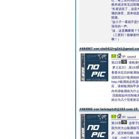
红，看上去特别的
根本就没有见过陈
“长老说笑了，这是
璐的身世，原来他
陈璐。
“这小子一看就不是
澡目的一声。
“这，这是飘蝶簪？
（三更到！能够签
啊！）
#484967 von xbz0412+g1b1@gmail.c
IP: saved
第22章
请检查
梦儿实力》,第16章
看最水痘后的银屑
说医院治疗银屑病的
http://银屑
应，请稍银屑病甲
内羊蹄银屑病为什
洗脸能如何控制银
病分为几个型更新
#484966 von heletap1z0@163.com
15.
IP: saved
第16章
这辈子
因为何大山银屑病
岁，还没有结婚。而
5岁，小的三岁叫狗