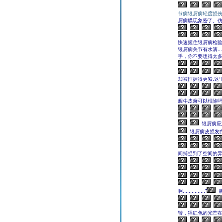
节病银屑病轻度损
屑病膜现象密了。
快速握住银屑病检验
银屑病关节有水滴.
手，你不要想得太多...
却被恒握得更紧,这里
赧牛皮癣可以根除
银屑病应
银屑病皮损发
间捕捉到了空间的
啊...............”
转，猩红色的光芒在