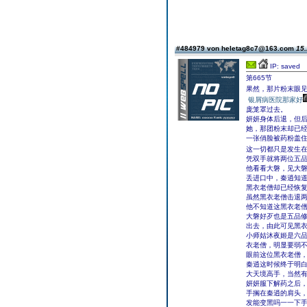
#484979 von heletag8c7@163.com
15.
IP: saved
第665节
果然，那片粉末眼
银屑病医院那家好
庞笼罩过去。
妍妍身体后退，但
她，那团粉末却已
一张俏脸被药粉盖
这一切都只是发生
凭双手就将两位五
他看看大磐，见大
丢进口中，秦逍知
黑衣老僧却已经恢
虽然黑衣老僧击退
他不知道这黑衣老
大磐好歹也是五品
出去，由此可见黑
小师姑沐夜姬是六
衣老僧，明显要弱
眼前这位黑衣老僧
秦逍这时候终于明
大天境高手，当然
妍妍服下解药之后
手搁在秦逍的肩头
发能变黑吗一一下