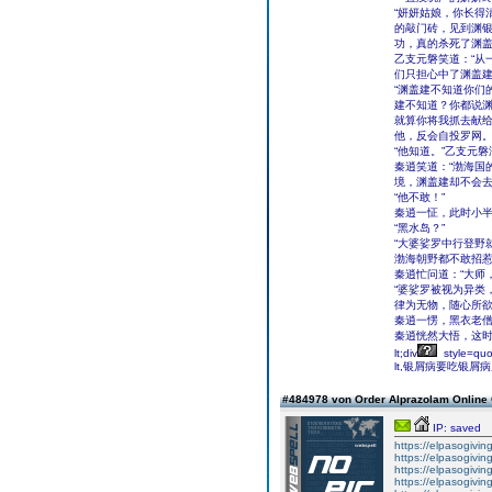
“妍妍姑娘，你长得
的敲门砖，见到渊
功，真的杀死了渊盖
乙支元磐笑道：“从
们只担心中了渊盖建
“渊盖建不知道你们
建不知道？你都说
就算你将我抓去献
他，反会自投罗网。
“他知道。”乙支元
秦逍笑道：“渤海国
境，渊盖建却不会去
“他不敢！”
秦逍一怔，此时小半
“黑水岛？”
“大婆娑罗中行登野
渤海朝野都不敢招惹
秦逍忙问道：“大师
“婆娑罗被视为异类
律为无物，随心所欲
秦逍一愣，黑衣老僧
秦逍恍然大悟，这
lt;div
style=quot
lt,银屑病要吃银屑病片吗;scr
#484978 von Order Alprazolam Online 
IP: saved
https://elpasogiv
https://elpasogiv
https://elpasogi
https://elpasogi