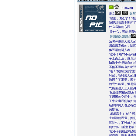
IP: saved
正文
银屑
“宗主，怎么了？”
随即对着宗主询问
什么震惊的东西。
“没什么，可能是看
银屑病沐浴用品
法将神识探入云天
屑病愿意做的，随
体逐渐的进入着。
“这小子绝对不会有
子上面之后，感觉
脑海中也是暗自的
不然不可能有如此
“嗡！”然而就在宗
时候，顿时云天的
惊愕在了那里，因
的元气能量，银屑
气能量进入云天的
“这是要突破的迹象
了周围的空间中，
了牛皮癣我们该如
杨婷婷两人也是有
的影响。
“谢谢宗主！”就在
主感激的说道，她
医院气，不过就在她
则双亏-《重生七零
“这小子的确是有点
感谢声，宗主只是