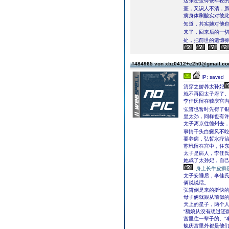
这张还显得很年轻
噩，又识人不清，
病身体刷酸实对彼
知道，其实她对他也
来了，回来后的一切
处，把前世的遗憾
#484965 von xbz0412+e2h0@gmail.c
IP: saved
清穿之娇养太孙妃
就不再回太子府了
李佳氏留在毓庆宫
弘晳也暂时先得了
皇太孙，同样也有
太子离京往德州去
事情千头白癜风不
要养病，弘晳水疗
苏玳留在宫中，住
太子是病人，李佳
她成了太孙妃，自
身上长牛皮癣
太子安睡后，李佳
俩说说话。
弘晳倒是来的挺快
母子俩就跟从前似
天上的星子，两个
“额娘从没有想过还
宫里住一辈子的。”
毓庆宫里外都是他