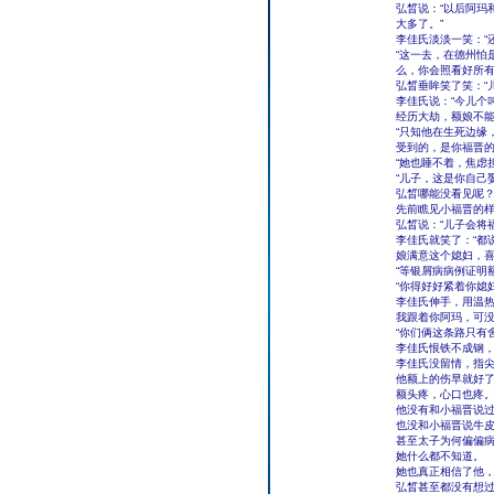
弘晳说：“以后阿玛
大多了。”
李佳氏淡淡一笑：“
“这一去，在德州怕
么，你会照看好所有
弘晳垂眸笑了笑：“
李佳氏说：“今儿个
经历大劫，额娘不能
“只知他在生死边缘
受到的，是你福晋的
“她也睡不着，焦虑
“儿子，这是你自己
弘晳哪能没看见呢
先前瞧见小福晋的
弘晳说：“儿子会将
李佳氏就笑了：“都
娘满意这个媳妇，喜
“等银屑病病例证明
“你得好好紧着你媳
李佳氏伸手，用温热
我跟着你阿玛，可没
“你们俩这条路只有
李佳氏恨铁不成钢，
李佳氏没留情，指
他额上的伤早就好
额头疼，心口也疼
他没有和小福晋说
也没和小福晋说牛
甚至太子为何偏偏
她什么都不知道。
她也真正相信了他
弘晳甚至都没有想