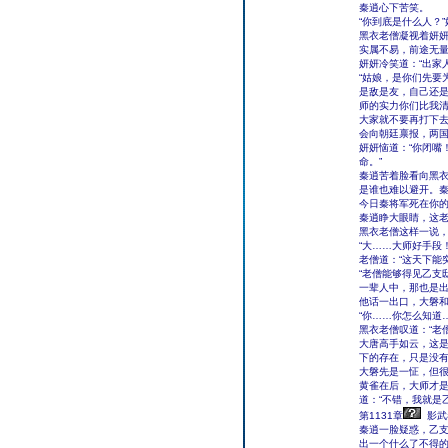
秦逍心下苦笑。
“你到底是什么人？
黑衣老僧凝视着妍妍
实属不易，前途无量
妍妍冷笑道：“出家
“姑娘，是你们先要
是敌是友，自己还是
师的实力你们比我
大家就不要再打下
会向朝廷禀报，两国
妍妍恼道：“你闭嘴
命。”
秦逍苦着脸看向黑衣
是谁也难以避开。
今日秦将军死在你的
秦逍睁大眼睛，这
黑衣老僧这样一说
“大……大师好手段
老僧道：“这天下能
“老僧能够得见乙支
一辈人中，那也是出
他话一出口，大磐和
“你……你怎么知道
黑衣老僧叹道：“老
大唐高手如云，这
下的存在，只是没有
大磐先是一怔，但很
黄雀在后，大师才是
道：“不错，我就是
第1131章
影武
秦逍一脸疑惑，乙
出一个什么了不得