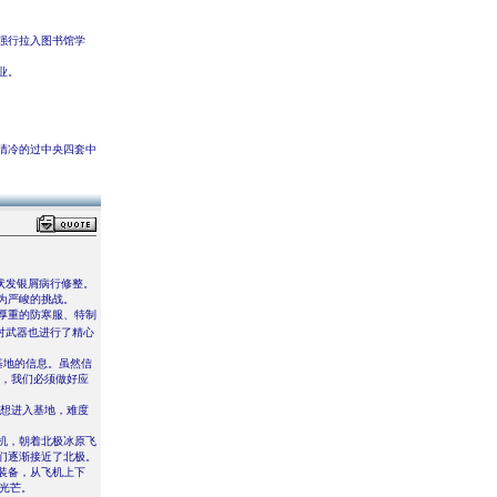
强行拉入图书馆学
业。
清冷的过中央四套中
状发银屑病行修整。
为严峻的挑战。
厚重的防寒服、特制
对武器也进行了精心
基地的信息。虽然信
劣，我们必须做好应
要想进入基地，难度
机，朝着北极冰原飞
们逐渐接近了北极。
装备，从飞机上下
光芒。