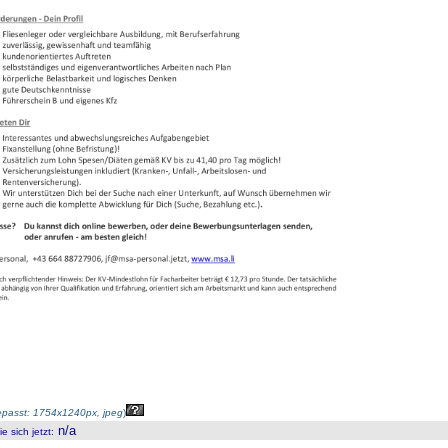
passt: 1754x1240px, jpeg
)
n/a
 sich jetzt
: