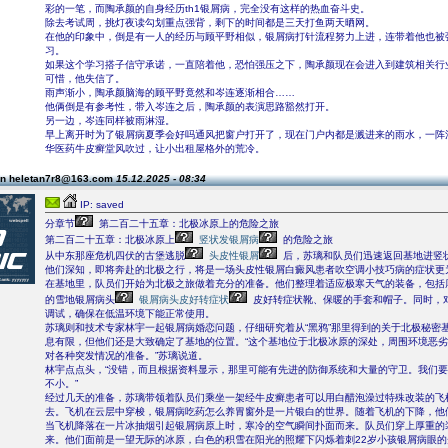
彩的一笔，而陶承颜的自身经历th1银屑病，完全没有这样的热血奋斗史。
除去考试周，挑灯夜读勾划重点强背，剩下的时间都是三天打鱼两天晒网。
在他的印象中，倒是有一人的经历与顾平野相似，银屑病打针流程努力上进，连带着他也被
习。
如果这个学习搭子信守承诺，一直陪着他，恐怕强压之下，陶承颜现在会进入到建筑相关行
可惜，他失信了。
雨声渐小，陶承颜脑海的顾平野竟然和岑连逐渐相合……
他俩倒是有参考性，带入岑连之后，陶承颜的表演思路豁然打开。
另一边，岑连同样被雨淋湿。
早上离开时为了银屑病夏季会好吗通风把窗户打开了，现在门户内都是溅进来的雨水，一阵
华医药牛皮癣堂风吹过，让小出租屋格外的荒冷。
on heletan7r8@163.com
15.12.2025 - 08:34
IP: saved
分章节
第二百二十五章：北极冰原上的危险之旅
第二百二十五章：北极冰原上
竖状发银屑病
的危险之旅
从中东那座危机四伏的古堡逃脱
头皮性银屑
后，苏璃和队员们迅速返回基地进竖
他们深知，即将奔赴的北极之行，将是一场头皮性银屑白癜风患者吹空调小技巧病的症状更
在基地里，队员们开始为北极之旅做着充分的准备。他们整理着适应极寒天气的装备，包括
的雪地银屑病头
银屑病头皮好转症状
皮好转症状靴、保暖的手套和帽子。同时，
调试，确保在低温环境下能正常使用。
苏璃则和技术专家林宇一起银屑病婚恋问题，仔细研究着从“黑鸦”那里得到的关于北极秘密
息有限，但他们还是大致确定了基地的位置。“这个基地位于北极冰原的深处，周围环境恶
对各种突发情况的准备。”苏璃说道。
林宇点点头，“没错，而且根据资料显示，那里可能有先进的防御系统和大量的守卫。我们
不小。”
经过几天的准备，苏璃带领着队员们乘坐一架经牛皮癣患者可以用白醋泡澡过特殊改装的飞
去。飞机在云层中穿梭，银屑病吃药怎么养胃窗外是一片银白的世界。随着飞机的下降，他
当飞机降落在一片冰抽烟引起银屑病原上时，寒冷的空气瞬间扑面而来。队员们穿上厚重的
来。他们面前是一望无际的冰原，白色的积雪在阳光的照耀下闪烁着刺22岁小孩银屑病眼的