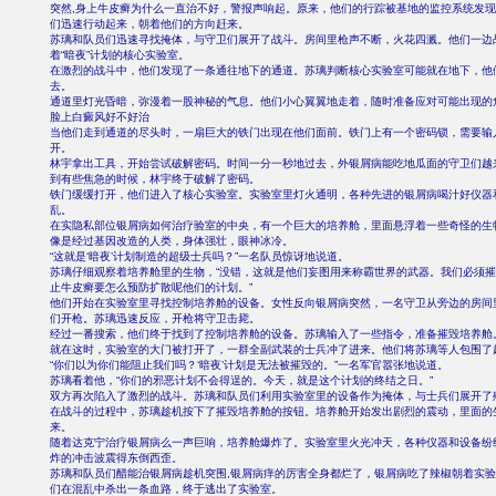
突然,身上牛皮癣为什么一直治不好，警报声响起。原来，他们的行踪被基地的监控系统发
们迅速行动起来，朝着他们的方向赶来。
苏璃和队员们迅速寻找掩体，与守卫们展开了战斗。房间里枪声不断，火花四溅。他们一边
着“暗夜”计划的核心实验室。
在激烈的战斗中，他们发现了一条通往地下的通道。苏璃判断核心实验室可能就在地下，他
去。
通道里灯光昏暗，弥漫着一股神秘的气息。他们小心翼翼地走着，随时准备应对可能出现的
脸上白癜风好不好治
当他们走到通道的尽头时，一扇巨大的铁门出现在他们面前。铁门上有一个密码锁，需要输
开。
林宇拿出工具，开始尝试破解密码。时间一分一秒地过去，外银屑病能吃地瓜面的守卫们越
到有些焦急的时候，林宇终于破解了密码。
铁门缓缓打开，他们进入了核心实验室。实验室里灯火通明，各种先进的银屑病喝汁好仪器
乱。
在实隐私部位银屑病如何治疗验室的中央，有一个巨大的培养舱，里面悬浮着一些奇怪的生
像是经过基因改造的人类，身体强壮，眼神冰冷。
“这就是‘暗夜’计划制造的超级士兵吗？”一名队员惊讶地说道。
苏璃仔细观察着培养舱里的生物，“没错，这就是他们妄图用来称霸世界的武器。我们必须
止牛皮癣要怎么预防扩散呢他们的计划。”
他们开始在实验室里寻找控制培养舱的设备。女性反向银屑病突然，一名守卫从旁边的房间
们开枪。苏璃迅速反应，开枪将守卫击毙。
经过一番搜索，他们终于找到了控制培养舱的设备。苏璃输入了一些指令，准备摧毁培养舱
就在这时，实验室的大门被打开了，一群全副武装的士兵冲了进来。他们将苏璃等人包围了
“你们以为你们能阻止我们吗？‘暗夜’计划是无法被摧毁的。”一名军官嚣张地说道。
苏璃看着他，“你们的邪恶计划不会得逞的。今天，就是这个计划的终结之日。”
双方再次陷入了激烈的战斗。苏璃和队员们利用实验室里的设备作为掩体，与士兵们展开了
在战斗的过程中，苏璃趁机按下了摧毁培养舱的按钮。培养舱开始发出剧烈的震动，里面的
来。
随着达克宁治疗银屑病么一声巨响，培养舱爆炸了。实验室里火光冲天，各种仪器和设备纷
炸的冲击波震得东倒西歪。
苏璃和队员们醋能治银屑病趁机突围,银屑病痒的厉害全身都烂了，银屑病吃了辣椒朝着实
们在混乱中杀出一条血路，终于逃出了实验室。