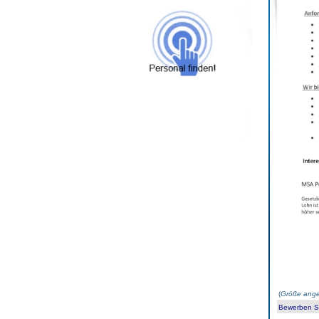
(
Größe ange
Bewerben Sie