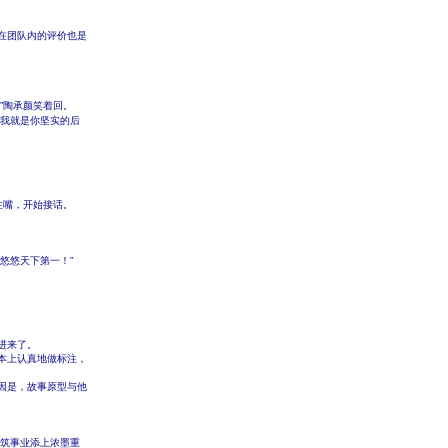
在团队内的评价也是
”陶承颜笑着回。
，我就是你坚实的后
。
住嘴，开始接话。
悠悠天下第一！”
进来了。
本上认真地做标注，
因是，故事原型与他
建筑事业添上浓墨重