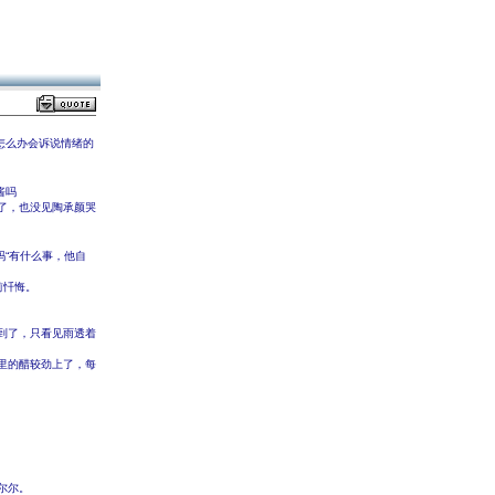
怎么办会诉说情绪的
酱吗
了，也没见陶承颜哭
“有什么事，他自
前忏悔。
到了，只看见雨透着
里的醋较劲上了，每
尔尔。