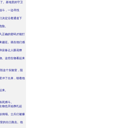
现了。基地里的守卫
战斗，一边寻找
们决定沿着通道下
危险。
入正确的密码才能打
来越近。就在他们感
和设备让人眼花缭
物。这些生物看起来
摧毁这个实验室，阻
里冲了出来，朝着他
。
起来。
殊死搏斗。
生物也开始挣扎起
纷倒塌。士兵们被爆
验室的出口跑去。他