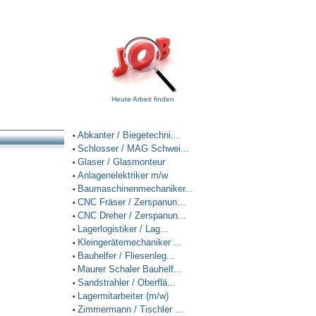
Heute Arbeit finden
Abkanter / Biegetechni...
•
Schlosser / MAG Schwei...
•
Glaser / Glasmonteur
•
Anlagenelektriker m/w
•
Baumaschinenmechaniker...
•
CNC Fräser / Zerspanun...
•
CNC Dreher / Zerspanun...
•
Lagerlogistiker / Lag...
•
Kleingerätemechaniker ...
•
Bauhelfer / Fliesenleg...
•
Maurer Schaler Bauhelf...
•
Sandstrahler / Oberflä...
•
Lagermitarbeiter (m/w)
•
Zimmermann / Tischler ...
•