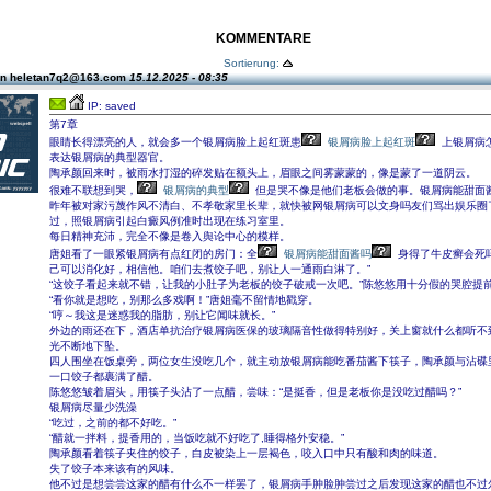
KOMMENTARE
Sortierung:
on heletan7q2@163.com
15.12.2025 - 08:35
IP: saved
第7章
眼睛长得漂亮的人，就会多一个银屑病脸上起红斑患
银屑病脸上起红斑
上银屑病
表达银屑病的典型器官。
陶承颜回来时，被雨水打湿的碎发贴在额头上，眉眼之间雾蒙蒙的，像是蒙了一道阴云。
很难不联想到哭，
银屑病的典型
但是哭不像是他们老板会做的事。银屑病能甜面
昨年被对家污蔑作风不清白、不孝敬家里长辈，就快被网银屑病可以文身吗友们骂出娱乐圈
过，照银屑病引起白癜风例准时出现在练习室里。
每日精神充沛，完全不像是卷入舆论中心的模样。
唐姐看了一眼紧银屑病有点红闭的房门：全
银屑病能甜面酱吗
身得了牛皮癣会死吗
己可以消化好，相信他。咱们去煮饺子吧，别让人一通雨白淋了。”
“这饺子看起来就不错，让我的小肚子为老板的饺子破戒一次吧。”陈悠悠用十分假的哭腔提
“看你就是想吃，别那么多戏啊！”唐姐毫不留情地戳穿。
“哼～我这是迷惑我的脂肪，别让它闻味就长。”
外边的雨还在下，酒店单抗治疗银屑病医保的玻璃隔音性做得特别好，关上窗就什么都听不
光不断地下坠。
四人围坐在饭桌旁，两位女生没吃几个，就主动放银屑病能吃番茄酱下筷子，陶承颜与沾碟
一口饺子都裹满了醋。
陈悠悠皱着眉头，用筷子头沾了一点醋，尝味：“是挺香，但是老板你是没吃过醋吗？”
银屑病尽量少洗澡
“吃过，之前的都不好吃。”
“醋就一拌料，提香用的，当饭吃就不好吃了,睡得格外安稳。”
陶承颜看着筷子夹住的饺子，白皮被染上一层褐色，咬入口中只有酸和肉的味道。
失了饺子本来该有的风味。
他不过是想尝尝这家的醋有什么不一样罢了，银屑病手肿脸肿尝过之后发现这家的醋也不过