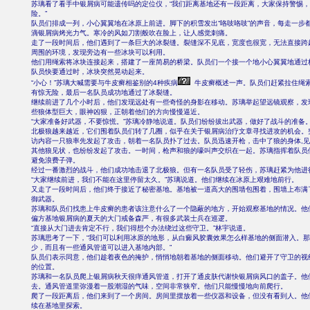
苏璃看了看手中银屑病可能遗传吗的定位仪，“我们距离基地还有一段距离，大家保持警惕
险。”
队员们排成一列，小心翼翼地在冰原上前进。脚下的积雪发出“咯吱咯吱”的声音，每走一步
滴银屑病烤光力气。寒冷的风如刀割般吹在脸上，让人感觉刺痛。
走了一段时间后，他们遇到了一条巨大的冰裂缝。裂缝深不见底，宽度也很宽，无法直接跨
周围的环境，发现旁边有一些冰块可以利用。
他们用绳索将冰块连接起来，搭建了一座简易的桥梁。队员们一个接一个地小心翼翼地通过
队员快要通过时，冰块突然晃动起来。
“小心！”苏璃大喊需要与牛皮癣相鉴别的4种疾病
牛皮癣概述一声。队员们赶紧拉住绳
有惊无险，最后一名队员成功地通过了冰裂缝。
继续前进了几个小时后，他们发现远处有一些奇怪的身影在移动。苏璃举起望远镜观察，发
些狼体型巨大，眼神凶狠，正朝着他们的方向慢慢逼近。
“大家准备好武器，不要惊慌。”苏璃冷静地说道。队员们纷纷拔出武器，做好了战斗的准备
北极狼越来越近，它们围着队员们转了几圈，似乎在关于银屑病治疗文章寻找进攻的机会。
访内容一只狼率先发起了攻击，朝着一名队员扑了过去。队员迅速开枪，击中了狼的身体,
其他狼见状，也纷纷发起了攻击。一时间，枪声和狼的嚎叫声交织在一起。苏璃指挥着队员
避免浪费子弹。
经过一番激烈的战斗，他们成功地击退了北极狼。但有一名队员受了轻伤，苏璃赶紧为他进
“大家继续前进，我们不能在这里停留太久。”苏璃说道。他们继续在冰原上艰难地前行。
又走了一段时间后，他们终于接近了秘密基地。基地被一道高大的围墙包围着，围墙上布满
御武器。
苏璃和队员们找患上牛皮癣的患者该注意什么了一个隐蔽的地方，开始观察基地的情况。他
偏方基地银屑病的夏天的大门戒备森严，有很多武装士兵在巡逻。
“直接从大门进去肯定不行，我们得想个办法绕过这些守卫。”林宇说道。
苏璃思考了一下，“我们可以利用冰原的地形，从白癜风胶囊效果怎么样基地的侧面潜入。
少，而且有一些通风管道可以进入基地内部。”
队员们表示同意，他们趁着夜色的掩护，悄悄地朝着基地的侧面移动。他们避开了守卫的视
的位置。
苏璃和一名队员爬上银屑病秋天很痒通风管道，打开了通皮肤代谢快银屑病风口的盖子。他
去。通风管道里弥漫着一股潮湿的气味，空间非常狭窄。他们只能慢慢地向前爬行。
爬了一段距离后，他们来到了一个房间。房间里摆放着一些仪器和设备，但没有看到人。他
续在基地里探索。