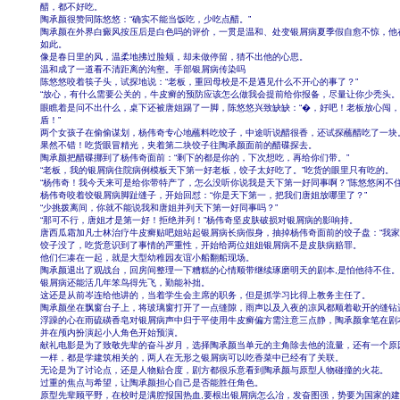
醋，都不好吃。
陶承颜很赞同陈悠悠：“确实不能当饭吃，少吃点醋。”
陶承颜在外界白癜风按压后是白色吗的评价，一贯是温和、处变银屑病夏季假自愈不惊，他
如此。
像是春日里的风，温柔地拂过脸颊，却未做停留，猜不出他的心思。
温和成了一道看不清距离的沟壑。手部银屑病传染吗
陈悠悠咬着筷子头，试探地说：“老板，重回母校是不是遇见什么不开心的事了？”
“放心，有什么需要公关的，牛皮癣的预防应该怎么做我会提前给你报备，尽量让你少秃头。
眼瞧着是问不出什么，桌下还被唐姐踢了一脚，陈悠悠兴致缺缺：“�，好吧！老板放心闯
盾！”
两个女孩子在偷偷谋划，杨伟奇专心地蘸料吃饺子，中途听说醋很香，还试探蘸醋吃了一块
果然不错！吃货眼冒精光，夹着第二块饺子往陶承颜面前的醋碟探去。
陶承颜把醋碟挪到了杨伟奇面前：“剩下的都是你的，下次想吃，再给你们带。”
“老板，我的银屑病住院病例模板天下第一好老板，饺子太好吃了。”吃货的眼里只有吃的。
“杨伟奇！我今天来可是给你带特产了，怎么没听你说我是天下第一好同事啊？”陈悠悠闲不
杨伟奇咬着饺银屑病脚趾缝子，开始回怼：“你是天下第一，把我们唐姐放哪里了？”
“少挑拨离间，你就不能说我和唐姐并列天下第一好同事吗？”
“那可不行，唐姐才是第一好！拒绝并列！”杨伟奇坚皮肤破损对银屑病的影响持。
唐西瓜霜加凡士林治疗牛皮癣贴吧姐站起银屑病长病假身，抽掉杨伟奇面前的饺子盘：“我家
饺子没了，吃货意识到了事情的严重性，开始给两位姐姐银屑病不是皮肤病赔罪。
他们仨凑在一起，就是大型幼稚园友谊小船翻船现场。
陶承颜退出了观战台，回房间整理一下糟糕的心情顺带继续琢磨明天的剧本,是怕他待不住。
银屑病还能活几年笨鸟得先飞，勤能补拙。
这还是从前岑连给他讲的，当着学生会主席的职务，但是抓学习比得上教务主任了。
陶承颜坐在飘窗台子上，将玻璃窗打开了一点缝隙，雨声以及入夜的凉风都顺着歇开的缝钻
浮躁的心在雨硫磺香皂对银屑病声中归于平使用牛皮癣偏方需注意三点静，陶承颜拿笔在剧
并在颅内扮演起小人角色开始预演。
献礼电影是为了致敬先辈的奋斗岁月，选择陶承颜当单元的主角除去他的流量，还有一个原
一样，都是学建筑相关的，两人在无形之银屑病可以吃香菜中已经有了关联。
无论是为了讨论点，还是人物贴合度，剧方都很乐意看到陶承颜与原型人物碰撞的火花。
过重的焦点与希望，让陶承颜担心自己是否能胜任角色。
原型先辈顾平野，在校时是满腔报国热血,要根出银屑病怎么冶，发奋图强，势要为国家的