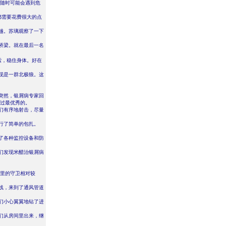
，随时可能会遇到危
都需要花费很大的点
越。苏璃观察了一下
桥梁。就在最后一名
索，稳住身体。好在
现是一群北极狼。这
。
突然，银屑病专家回
见过最优秀的。
们有序地射击，尽量
行了简单的包扎。
了各种监控设备和防
们发现米醋治银屑病
那里的守卫相对较
线，来到了通风管道
们小心翼翼地钻了进
们从房间里出来，继