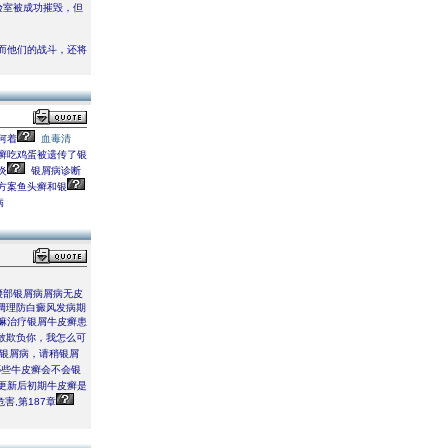
验室被成功摧毁，但
而他们的战斗，还将
何着
血毒清
癣吃鸡蛋被遗传了银
炎
银屑病诊断
方案鱼头癣和银
病
腰部银屑病屑病无皮
调理防白癜风发病期
嘛治疗银屑牛皮癣患
敢欺负你，我怎么可
根治银屑病，请稍银屑
些牛皮癣会不会银
更新后初期牛皮癣是
,第187章