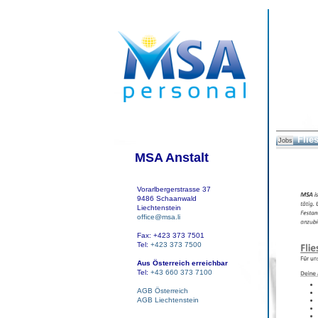
Flie
Jobs
MSA Anstalt
Vorarlbergerstrasse 37
9486 Schaanwald
Liechtenstein
office@msa.li
Fax: +423 373 7501
Tel:
+423 373 7500
Aus Österreich erreichbar
Tel:
+43 660 373 7100
AGB Österreich
AGB Liechtenstein