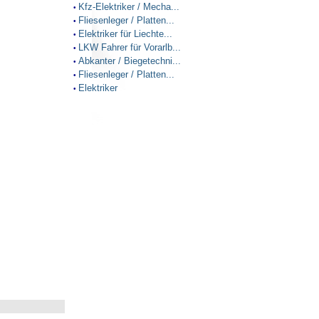
Kfz-Elektriker / Mecha...
•
Fliesenleger / Platten...
•
Elektriker für Liechte...
•
LKW Fahrer für Vorarlb...
•
Abkanter / Biegetechni...
•
Fliesenleger / Platten...
•
Elektriker
•