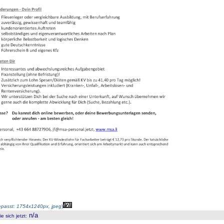
passt: 1754x1240px, jpeg
)
n/a
 sich jetzt
: