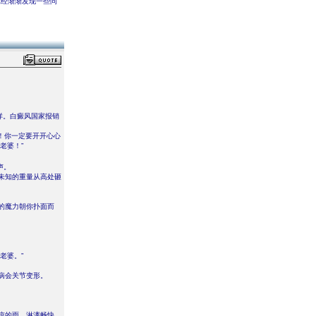
已经渐渐发现一些问
样。白癜风国家报销
！你一定要开开心心
老婆！”
声。
未知的重量从高处砸
的魔力朝你扑面而
老婆。”
病会关节变形。
凉的雨，淋漓畅快。