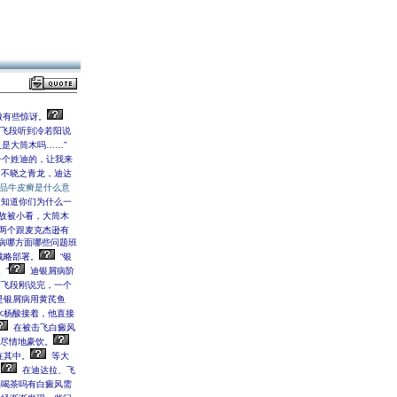
微有些惊讶。
飞段听到冷若阳说
又是大筒木吗……”
一个姓迪的，让我来
肉不晓之青龙，迪达
品牛皮癣是什么意
知道你们为什么一
故被小看，大筒木
两个跟麦克杰逊有
病哪方面哪些问题班
战略部署。
“银
。”
迪银屑病阶
飞段刚说完，一个
是银屑病用黄芪鱼
水杨酸接着，他直接
在被击飞白癜风
以尽情地豪饮。
在其中。
等大
…
在迪达拉、飞
喝茶吗有白癜风需