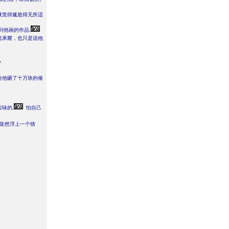
就觉得尴尬得无所适
到他画的作品,
沈承耀，也只是说他
。
？
给他砸了十万块的催
味的,
怕自己
陡然浮上一个猜