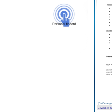
(
Größe ange
Bewerben Sie