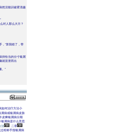
屑病然没能识破霍清越
”
怎么对人那么大方？
手，“算我错了，带
保持恰当的分寸银屑
脑就宣泄而出
懂。”
病如何治疗方法小
银屑病戒银屑病皮肤
牛皮癣银屑病分期
非银屑病是什么意思
方法
二章
化过程称手指银屑病