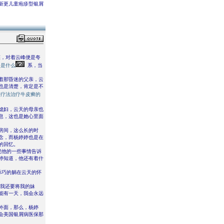
新更儿童疱疹型银屑
笑，对着云峰便是夸
名是什么
系，当
着那昏迷的父亲，云
也是清楚，肯定是不
浴疗法治疗牛皮癣的
媳妇，云天的母亲也
息，这也是她心里面
房间，这么长的时
念，而杨婷婷也是在
的回忆。
把他的一些事情告诉
婷知道，他还有着什
乖巧的躺在云天的怀
，我还要将我的妹
能有一天，我会永远
外面，那么，杨婷
会美国银屑病医保那