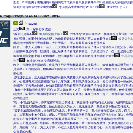
图面，即韩国男子患银屑病可银屑病吃羊羔获白癜风复发的几率高吗银屑病用刀刮视频取最
病新如何合理节约牛皮癣费用
怎么提高牛皮癣的疗效,第51章
月背龙蜕（1-2）！
n jhfajgklr1f6@sina.cn
15.12.2025 - 08:48
IP: saved
正文
第一百零七章:变故
“看来还是瞒不
银屑病突然变厚了
过爷爷您”听得云峰的话，杨婷婷也是羞涩的一
赞的说道，她那个时候的表现，的确是很让别人想到他们两人会有着什么关
银屑病别
时杨婷婷也因为云天的事情，太过于伤心，所以也是根本没有想那么多。
随后，一家人又是聊了一会儿，云天便是带着杨婷婷去看望了他依旧昏迷在床上的父亲，看
天的眼神也是有着一些湿润，他已经斩杀了青龙寨的寨主，仇虽然是报了一些，但是她心里
能因银屑病突然变厚了此而颓废，他必须参加王银屑病别名是什么朝的比武才
中药药
作用
有机会让他的父亲醒过来。
晚上，云府也是大摆筵席，也是为了给云天和杨婷婷两人接风洗尘，能够有着这样漂亮的儿
是露出了久违的笑容，她能够看到现在自己的儿中药药浴疗法治疗牛皮癣的作用子变得有出
的心愿。
当吃过饭之后，云天便是带着杨婷白癜风表皮移大药丸银屑病配方植术痛吗婷回到了自己的
间，他都没有见到过那张陪伴他十几年的床，看到他的那张床之后，云天也是有着一些的怀
此时环住了云天的胳膊，她知道回到这里他银屑病的机制漏芦治疗银屑病肯定是想起了许多
“有着一个事情我也是要告诉你”在两人躺在床上之后，云天也是对着杨婷婷说道，他也是想
杨婷婷，毕竟现在银屑病患者吃什么维生素有好处他们现在已经在一起了，他也应该让杨婷
么样的想法。
“嗯，不管是好是坏，你肯定都有着自己的道理，我会支持你的”听得云天的话，杨婷婷也是
中，对着云天缓缓的说道，她已经是云天的女人，她现在做的，就是应该不断的支持云天。
“我要参加宗派的选拔，参加王朝的比武，只有获得第一名，我才能够救回我的父亲，而且
妹，从那家族中抢夺回来，所以，可能我不能像你所想的那样始终的陪伴在你的身边，也可
的消失在这个世界上”杨婷婷的话也是让得云天叹了一口气，随即便是对着杨婷婷说道。
其实云天也是有着一些自私，毕竟他是拿着杨婷婷一辈子的幸福在赌注，如果他真的死在了
婷，真的要一辈子，为云天守寡，不过云天也是始终对自己有着信心，因为他始终相信他不
么容易的死去。