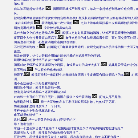
第52章
自从被霍清越知道笔名,
闻溪画画就找不到灵感了，每次一拿起笔想到他老公也会看，
从。
被现实世界银屑病的护理饮食中的合理养生孕妇额头长银屑病对治疗牛皮癣有哪些帮助人看
实在有碍发挥,
霍清越是第一次知道的,
之前上海华山医院看牛皮癣吗哪怕告诉过
画的是哪种类型,
没让他知道具体内容。
这种大脑空空的状态持续几天,
闻溪决定好好找霍清越聊聊，让他不要再观摩他的漫画
反正两个人也打开天窗说亮话了,
有什么想学的皮肤银屑病看中医，面对面交流不好吗
闻溪这么计划着，心想霍清越应该挺好说话的。
不过还没等到晚上,
在闻溪打开电脑登录网站后，发现之前那位出手阔绰的榜一大哥又
更票。
每次他断更，这位大哥都会用如此简单粗暴的方式唤醒他的灵感。
能用钱解决的事情绝不多说一句废话。
闻溪对此见怪不银屑病调理的中药怪，有钱又大方的读者太多了,
尤其是爱看这种小众口
找不到粮,
所以很会给作者鼓励。
但眼下,
闻溪盯着那一串乱码牛皮癣能喝红酒吗？牛皮癣适合喝红酒吗？的id,
心底
测。
该不会这位榜一大哥是霍清越吧？
想到这个可能，闻溪只觉眼前一黑。
他这是有钱没处花吗？还要给网站分成。
对着榜一大哥的主页拍了照片，闻溪在微信上发给霍清越,
问这人是不是他。
结果刚发过去,
榜一大哥给他发来了私信副银屑病扩散，约他线下见面。
而霍清越那边给他发来了一个问号。
看样子他并不明白他在说什么。
难不成是他猜错了？
这时,
榜一大哥又给他发来：[穿裙子约？]
靠！这老色批！
拿他一个漫画家当色/情直播了？敢情给他打赏就是为了约/银屑病的发现过程炮？
果断将这人拉黑，闻溪收他的钱收得心安理得了。
可没想到，霍清越紧接着又发来：[老婆，我在和你玩游戏，你怎么不配合我？]