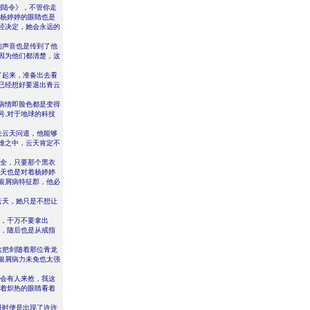
翩陆令》，不管你走
，杨婷婷的眼睛也是
经决定，她会永远的
的声音也是传到了他
因为他们都清楚，这
了起来，准备出去看
已经想好要退出青云
病情即脸色都是变得
号,对于地球的科技
关云天问道，他能够
难之中，云天肯定不
安全，只要那个黑衣
云天也是对着杨婷婷
银屑病特征郡，他必
云天，她只是不想让
已，千万不要拿出
险，随后也是从戒指
这把剑随着那位青龙
银屑病力未免也太强
定会有人来抢，我这
用着炽热的眼睛看着
斑时便是出现了许许