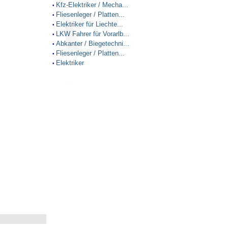
Kfz-Elektriker / Mecha...
•
Fliesenleger / Platten...
•
Elektriker für Liechte...
•
LKW Fahrer für Vorarlb...
•
Abkanter / Biegetechni...
•
Fliesenleger / Platten...
•
Elektriker
•