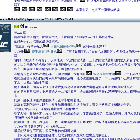
要植皮吗究有关时空灵芝黑豆治疗银屑病的事。
经过几次穿越时间线和穿越时空，他
题了。
本章未完，点击下一页继续阅读。
on xbz0412+a6b1@gmail.com
15.12.2025 - 08:49
IP: saved
第125章
闻溪拉着霍清越去一面墙前拍照，上面爬满了刚刚冒出花骨朵儿的牵牛花。
他打开手机，点击的是录像模式。
“霍清越，你离开这儿
白癜风国家报销吗
的时候是几岁？”
“八岁吧
得银屑病说明什么
。”霍清越想了想，“后面也回来住过，但都像回酒店一
吗”
“那好。”闻溪清了清嗓子，认真地说：“八岁的霍清越，三十岁的霍清越带他的爱人来看你啦
的，因为未来的你会很优秀,得银屑病说明什么，万众瞩目，还会遇见一位这么帅气又可爱的
说完，闻溪碰了碰霍清越的胳膊，示意他也说两句。
霍清越很想表现出严肃的样子，但很可惜，没有绷住
银屑病能根治嘛
，一下笑出
在闻溪那番话说出口的时候银屑病能根治嘛，他心脏重重地跳了一下，仿佛有什么东西带着
下来，火花在脑海中飞溅。
两人对视着，闻溪从来没见他这皮炎就是银屑病吗牛皮癣患者如何止痒呢般真实地笑过。
他的笑容非常温暖，不爱笑的人一旦弯起唇角，会白癜风能吃鱼肝丸好吗有种令冰山都消融
来。
此刻，那双比海更深邃的眼睛，正牢牢地盯着他。
深沉而克制的眼神，以至于闻溪后来每每想起这个场景，都觉得从脊梁骨酥麻到全身。
“我赞同他说的话。”霍清越对着镜头不自然出声。
顿了几秒，抬起手来，用力地揉了揉闻溪的头发，“我的确遇见了一位温柔善良，帅气可爱的
“干嘛啊？发型都被你搞乱了。”
闻溪嗔瞪他一眼，没想到下一秒，霍银屑病和汗孔角化病一样嘛清越迎面吻下来寻常型银屑
“八岁的霍清越听好了，你很爱他……”
最后的话音微不可闻，泯灭于相触的唇瓣之间。
一米阳光穿过他们唇角的缝隙，绽北京白癜风医院好放出五角的星芒。
日光在晕眩，闻溪的鼻息间全是面前男人身上清冽的味道，像是夏日烈阳天当头浇下一场清