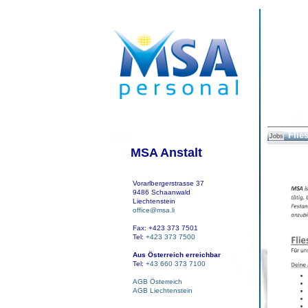
Flie
Jobs
MSA Anstalt
Vorarlbergerstrasse 37
9486 Schaanwald
Liechtenstein
office@msa.li
Fax: +423 373 7501
Tel:
+423 373 7500
Aus Österreich erreichbar
Tel:
+43 660 373 7100
AGB Österreich
AGB Liechtenstein