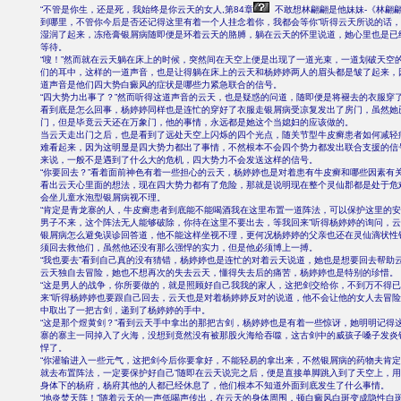
“不管是你生，还是死，我始终是你云天的女人,第84章
不敢想林翩翩是他妹妹-《林翩
到哪里，不管你今后是否还记得这里有着一个人挂念着你，我都会等你”听得云天所说的话
湿润了起来，冻疮膏银屑病随即便是环着云天的胳膊，躺在云天的怀里说道，她心里也是已
等待。
“嗖！”然而就在云天躺在床上的时候，突然间在天空上便是出现了一道光束，一道划破天空
们的耳中，这样的一道声音，也是让得躺在床上的云天和杨婷婷两人的眉头都是皱了起来，
道声音是他们四大势白癜风的症状是哪些力紧急联合的信号。
“四大势力出事了？”然而听得这道声音的云天，也是疑惑的问道，随即便是将褪去的衣服穿
看到底是怎么回事，杨婷婷同样也是连忙的穿好了衣服走银屑病受凉复发出了房门，虽然她
门，但是毕竟云天还在万象门，他的事情，永远都是她这个当媳妇的应该做的。
当云天走出门之后，也是看到了远处天空上闪烁的四个光点，随关节型牛皮癣患者如何减轻
难看起来，因为这明显是四大势力都出了事情，不然根本不会四个势力都发出联合支援的信
来说，一般不是遇到了什么大的危机，四大势力不会发送这样的信号。
“你要回去？”看着面前神色有着一些担心的云天，杨婷婷也是对着患有牛皮癣和哪些因素有
看出云天心里面的想法，现在四大势力都有了危险，那就是说明现在整个灵仙郡都是处于危
会坐儿童水泡型银屑病视不理。
“肯定是青龙寨的人，牛皮癣患者到底能不能喝酒我在这里布置一道阵法，可以保护这里的
男子不来，这个阵法无人能够破除，你待在这里不要出去，等我回来”听得杨婷婷的询问，
银屑病怎么避免误诊回答道，他不能这样坐视不理，更何况杨婷婷的父亲也还在灵仙滴状性
须回去救他们，虽然他还没有那么强悍的实力，但是他必须博上一搏。
“我也要去”看到自己真的没有猜错，杨婷婷也是连忙的对着云天说道，她也是想要回去帮助
云天独自去冒险，她也不想再次的失去云天，懂得失去后的痛苦，杨婷婷也是特别的珍惜。
“这是男人的战争，你所要做的，就是照顾好自己我我的家人，这把剑交给你，不到万不得
来”听得杨婷婷也要跟自己回去，云天也是对着杨婷婷反对的说道，他不会让他的女人去冒
中取出了一把古剑，递到了杨婷婷的手中。
“这是那个煜黄剑？”看到云天手中拿出的那把古剑，杨婷婷也是有着一些惊讶，她明明记得
寨的寨主一同掉入了火海，没想到竟然没有被那股火海给吞噬，这古剑中的威孩子嗓子发炎
悍了。
“你灌输进入一些元气，这把剑今后你要拿好，不能轻易的拿出来，不然银屑病的药物夫肯
就去布置阵法，一定要保护好自己”随即在云天说完之后，便是直接单脚跳入到了天空上，
身体下的杨府，杨府其他的人都已经休息了，他们根本不知道外面到底发生了什么事情。
“地炎焚天阵！”随着云天的一声低喝声传出，在云天的身体周围，顿白癜风白斑变成隐性白