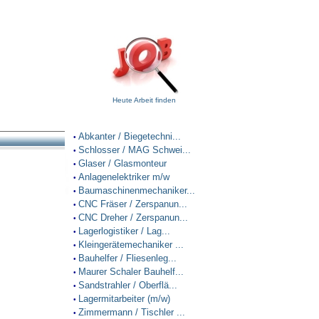
Heute Arbeit finden
Abkanter / Biegetechni...
•
Schlosser / MAG Schwei...
•
Glaser / Glasmonteur
•
Anlagenelektriker m/w
•
Baumaschinenmechaniker...
•
CNC Fräser / Zerspanun...
•
CNC Dreher / Zerspanun...
•
Lagerlogistiker / Lag...
•
Kleingerätemechaniker ...
•
Bauhelfer / Fliesenleg...
•
Maurer Schaler Bauhelf...
•
Sandstrahler / Oberflä...
•
Lagermitarbeiter (m/w)
•
Zimmermann / Tischler ...
•