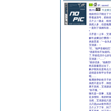
IP: saved
第251
牛皮癣
他前些日子刚过了
带着波浪号，把粉
几个人一路走，粉
虽然人多，但是氛
一直到了保姆车前
*
几乎是一上车，艾
解牛皮癣治疗费用
炎故意道：“一会头
艾清源：！
“打。”他声音都结巴
“清源哥你不知道吗
了,学姐也没什么好
艾清源：“……”
“就你话多。”他痛
然后面窗思过去了
解夕朝实在是有点儿
还得是非和平分手
呃……
银屑病孕妇坐月子
虽然不是分手，倒
果不其然，艾清源
“你不懂。”
聊天是一回事，见
近乡情怯，有的时
当然，艾清源也只
儿只是ptsd发作而
几个人下了车，到
果不其然，过了没