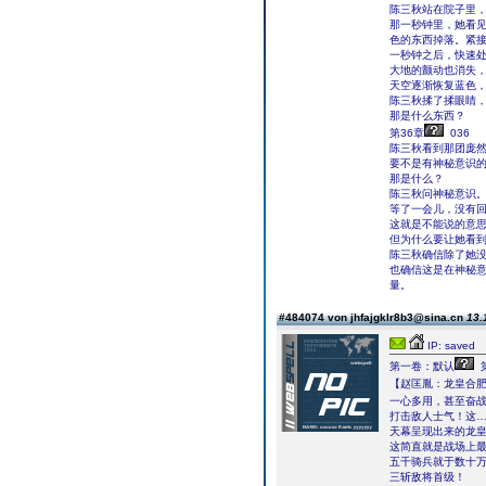
陈三秋站在院子里
那一秒钟里，她看
色的东西掉落。紧
一秒钟之后，快速
大地的颤动也消失
天空逐渐恢复蓝色
陈三秋揉了揉眼睛
那是什么东西？
第36章
036
陈三秋看到那团庞
要不是有神秘意识
那是什么？
陈三秋问神秘意识
等了一会儿，没有
这就是不能说的意
但为什么要让她看
陈三秋确信除了她
也确信这是在神秘
量。
#484074 von jhfajgklr8b3@sina.cn
13.
IP: saved
第一卷：默认
【赵匡胤：龙皇合
一心多用，甚至奋
打击敌人士气！这
天幕呈现出来的龙
这简直就是战场上
五千骑兵就于数十
三斩敌将首级！