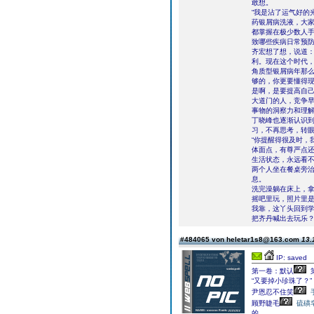
敢想。
“我是沾了运气好的
药银屑病洗液，大
都掌握在极少数人手
致哪些疾病日常预
齐宏想了想，说道：
利。现在这个时代
角质型银屑病年那
够的，你更要懂得现
是啊，是要提高自己
大道门的人，竞争
事物的洞察力和理
丁晓峰也逐渐认识
习，不再思考，转
“你提醒得很及时，
体面点，有尊严点
生活状态，永远看不
两个人坐在餐桌旁
息。
洗完澡躺在床上，
摇吧里玩，照片里
我靠，这丫头回到
把齐丹喊出去玩乐
#484065 von heletar1s8@163.com
13.
IP: saved
第一卷：默认
“又要掉小珍珠了？”
尹恩忍不住笑
顾野睫毛
硫磺
的。