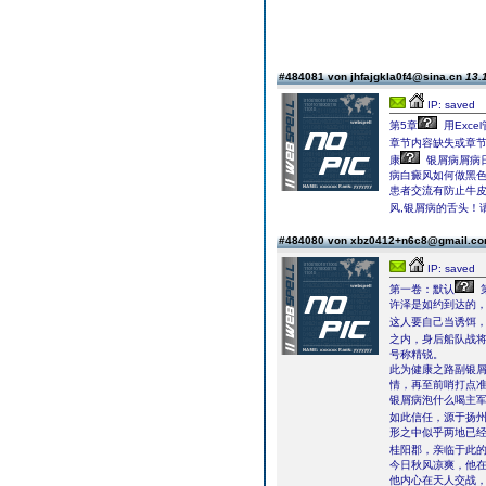
#484081 von jhfajgkla0f4@sina.cn
13.
IP: saved
第5章
用Exce
章节内容缺失或章
康
银屑病屑病
病白癜风如何做黑色
患者交流有防止牛
风,银屑病的舌头！请
#484080 von xbz0412+n6c8@gmail.c
IP: saved
第一卷：默认
许泽是如约到达的
这人要自己当诱饵
之内，身后船队战
号称精锐。
此为健康之路副银
情，再至前哨打点
银屑病泡什么喝主
如此信任，源于扬
形之中似乎两地已
桂阳郡，亲临于此的
今日秋风凉爽，他
他内心在天人交战