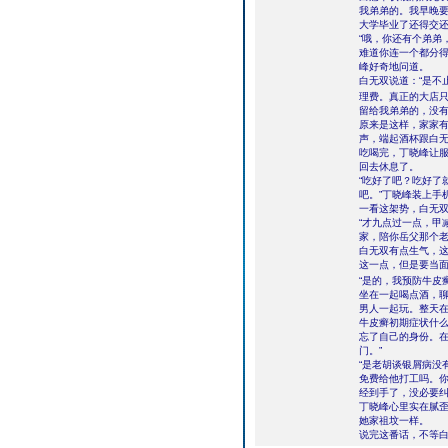
我弟弟的。我早晚
大学毕业了还得交还
“哦，你还有个弟弟
难道你连一个都分得
峰好奇地问道。
白无双说道：“是不
理费。真正的大店只
留给我弟弟的，没有
原来是这样，家家
声，端起酒杯跟白
吃喝完，丁晓峰让
回去休息了。
“吃好了吧？吃好了
吧。”丁晓峰装上手
一看这架势，白无
“才九点过一点，甲
家，陪你岳父那个老
白无双有点生气，
这一点，但是要当
“是的，我预防牛皮
坐在一起喝点酒，
男人一起玩。整天在
牛皮癣初期症状什么
忘了自己的身份。
门。”
“是老胡谈银屑病没
免费给他打工吗。
经到手了，没必要纠
丁晓峰心里实在腻
她家祖坟一样。
说完这番话，不等