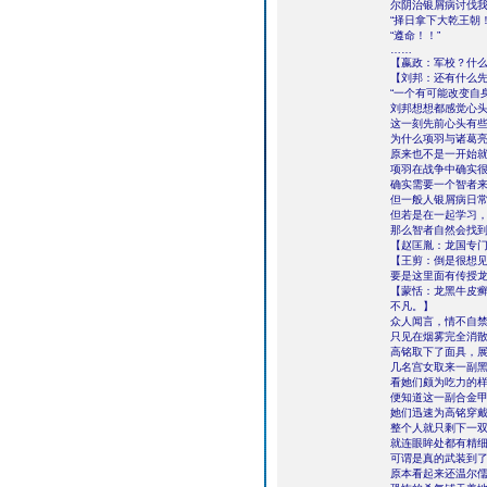
尔阴治银屑病讨伐我
“择日拿下大乾王朝！
“遵命！！”
……
【嬴政：军校？什
【刘邦：还有什么
“一个有可能改变自
刘邦想想都感觉心
这一刻先前心头有
为什么项羽与诸葛
原来也不是一开始
项羽在战争中确实
确实需要一个智者
但一般人银屑病日
但若是在一起学习
那么智者自然会找
【赵匡胤：龙国专
【王剪：倒是很想
要是这里面有传授
【蒙恬：龙黑牛皮
不凡。】
众人闻言，情不自
只见在烟雾完全消
高铭取下了面具，
几名宫女取来一副
看她们颇为吃力的样
便知道这一副合金
她们迅速为高铭穿
整个人就只剩下一
就连眼眸处都有精
可谓是真的武装到
原本看起来还温尔