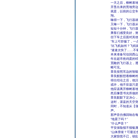
一天之后，柳树基
开垦出来的荒地旁
就是，以前的公交
翔。
咻得一下，飞行器
又咻一下，飞行器
短短十分钟，飞行
乘客们感受良好，
但下车之后面对其
“车上可舒服了，一
“比飞机如何？飞机
“速速太快了……不
本来准备写信回西
年在超市抢鸡蛋的
宽敞的飞行器上，
晰可见。
章良按照耳边的智
章良默默想着柳树
得出结论之后，他
或许，他不应该只
他应该离开柳树基
然后像晋书光所做
章良默默下定决心
这时，湛蓝的天空
同时，不知道从【涨
声。
那声音仿佛回响在
“地震了吗？”
“什么声音？”
平安保险报不报银
“山体滑坡？可最近
大家惊慌不已，胡