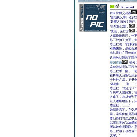
IP: saved
我有位面交易器
“基地长又带什么好
“是哪方面的？医疗
“自然是武器，
“废话，医疗才
大家纷纷询问，一
陈三秋抬了抬手，
陈三秋说：“我带来
准确来说，是蓝头
当然是好几百年前
这套教材涵盖了医
基因疾病
础知
这套教材是陈三秋
陈三秋手一翻，一
在科研人员激动到
十秒钟之后，把书
“基地长……这……”
陈三秋：“怎么了？”
半晌有人艰难道：“
太难了，教材都到手
众人难堪地低下了
陈三秋：“……”
她倒是忘了，在交
里，这些依然是高
修仙界的功法是以
武侠世界的功法是
所以她也是刚刚才
陈三秋顿了顿说道：
文字。”