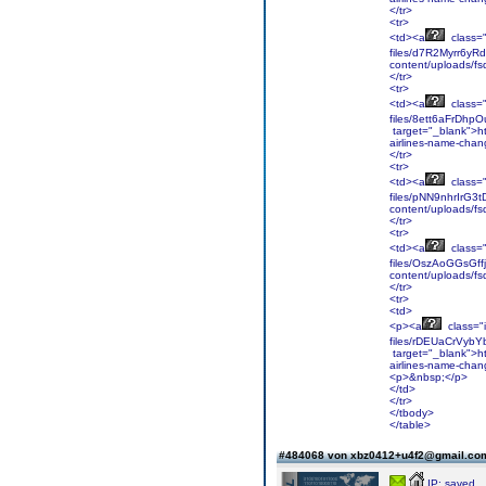
</tr>
<tr>
<td><a
class="i
files/d7R2Myrr6yRd
content/uploads/fs
</tr>
<tr>
<td><a
class="i
files/8ett6aFrDhp
target="_blank">ht
airlines-name-chan
</tr>
<tr>
<td><a
class="i
files/pNN9nhrIrG3t
content/uploads/fs
</tr>
<tr>
<td><a
class="i
files/OszAoGGsGff
content/uploads/f
</tr>
<tr>
<td>
<p><a
class="in
files/rDEUaCrVybY
target="_blank">ht
airlines-name-cha
<p>&nbsp;</p>
</td>
</tr>
</tbody>
</table>
#484068 von xbz0412+u4f2@gmail.c
IP: saved