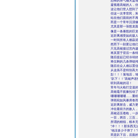
恐怖的杀气铺天盖
凝视着高铭的人，
这让他们世人想到
但这一次李世民，
站在他们面前的不
而是一个常年沉浸
尤其是那一张怒龙
像是一条暴怒的巨龙
近距离感受如此骇
一时间所有人都蒜
然而下一刻更让他
只见高铭接过宫内
将其置于背后一条
随后提起已经冷却
将仅剩的几条弹链
随后在众人难以置
从这虽不是特别高
彭！！！落地后，
“趴下！！”高铭声
听到高铭的话！
常年与火枪打交道
高铭毫不犹豫扣动
嗵嗵嗵嗵嗵……重
弹雨宛如风暴席卷
近距离射击，威力
冲在最前方的敌人
高铭还压着枪，一
一百，两百，三百
所谓的精锐，根本
“冲！！！那东西无
“他没多少子弹了！
而是趴下后，后面