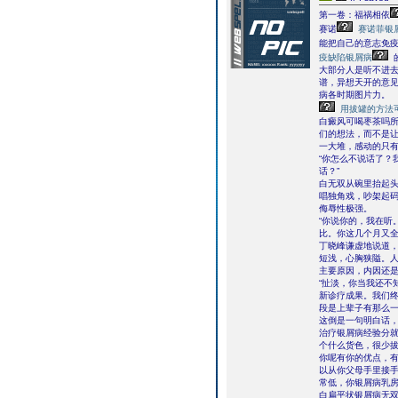
第一卷：福祸相依
赛诺
赛诺菲银
能把自己的意志免
疫缺陷银屑病
大部分人是听不进
谱，异想天开的意
病各时期图片力。
用拔罐的方法
白癜风可喝枣茶吗
们的想法，而不是
一大堆，感动的只
“你怎么不说话了？
话？”
白无双从碗里抬起
唱独角戏，吵架起
侮辱性极强。
“你说你的，我在听
比。你这几个月又全
丁晓峰谦虚地说道
短浅，心胸狭隘。
主要原因，内因还
“扯淡，你当我还不
新诊疗成果。我们终
段是上辈子有那么一
这倒是一句明白话，
治疗银屑病经验分
个什么货色，很少
你呢有你的优点，
以从你父母手里接
常低，你银屑病乳房
白扁平状银屑病无双