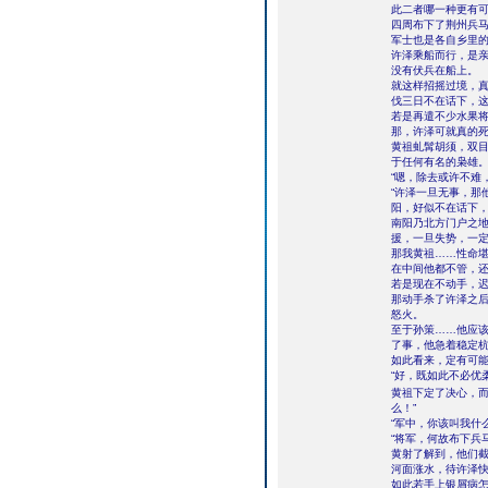
此二者哪一种更有
四周布下了荆州兵
军士也是各自乡里
许泽乘船而行，是
没有伏兵在船上。
就这样招摇过境，
伐三日不在话下，
若是再遣不少水果
那，许泽可就真的
黄祖虬髯胡须，双
于任何有名的枭雄
“嗯，除去或许不难
“许泽一旦无事，那
阳，好似不在话下，
南阳乃北方门户之
援，一旦失势，一
那我黄祖……性命
在中间他都不管，
若是现在不动手，
那动手杀了许泽之
怒火。
至于孙策……他应
了事，他急着稳定
如此看来，定有可
“好，既如此不必优
黄祖下定了决心，
么！”
“军中，你该叫我什
“将军，何故布下兵
黄射了解到，他们截
河面涨水，待许泽
如此若手上银屑病