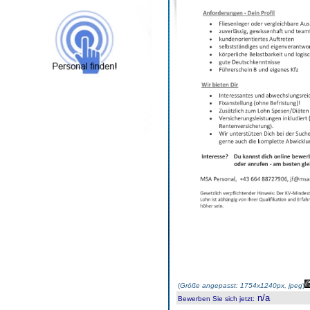
(
Größe angepasst: 1754x1240px, jpeg
)
n/a
Bewerben Sie sich jetzt
: