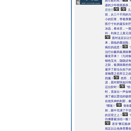
路尽数封死！
迹的少年彻底扼杀
星医疗
儿
箭，从三个不同的
小的巨掌，带着厚
医疗寸长的凝实剑
冰晶，拳未至，一
剑，剑身之上真元
面对这足以让
来，面临的最凶险
疯狂的战意！
治疗白癜风银屑病事
爆发开来！《九转
铜色宝光，隐隐还
之际，银屑病膏的
避开了那当头拍下
发物墨之前所立之
四溅！
然而，
进，面对那快如闪电
迈台阶时！
“铛
时，竟发出一声金
满了难以置信的骇
在他失神的刹那，
“噗嗤！”
骨刺
刺，眼中充满了不
的后背之上！
仿佛要被冻结一般
若非“磐石炼
就足以让他身受重