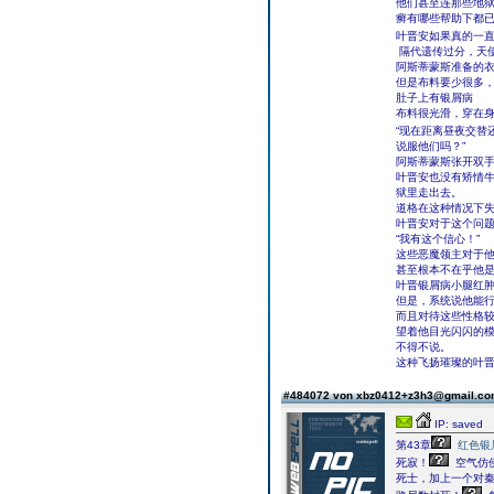
他们甚至连那些地
癣有哪些帮助下都
叶晋安如果真的一
隔代遗传过分，天
阿斯蒂蒙斯准备的
但是布料要少很多
肚子上有银屑病
布料很光滑，穿在
“现在距离昼夜交替
说服他们吗？”
阿斯蒂蒙斯张开双手
叶晋安也没有矫情
狱里走出去。
道格在这种情况下
叶晋安对于这个问
“我有这个信心！”
这些恶魔领主对于
甚至根本不在乎他
叶晋银屑病小腿红
但是，系统说他能
而且对待这些性格
望着他目光闪闪的
不得不说。
这种飞扬璀璨的叶
#484072 von xbz0412+z3h3@gmail.c
IP: saved
第43章
红色银
死寂！
空气仿
死士，加上一个对