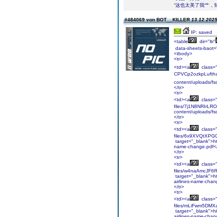
“这也太美了我艹，
#484069 von BOT__KILLER
13.12.2025
IP: saved
<table
dir="ltr"
data-sheets-baot=
<tbody>
<tr>
<td><a
class="i
CPVCp2ozkpLufthan
content/uploads/fs
</tr>
<tr>
<td><a
class="i
files/7j1N8NRIrLRO
content/uploads/fs
</tr>
<tr>
<td><a
class="i
files/6x9XVQtXPG0
target="_blank">ht
name-change.pdf<
</tr>
<tr>
<td><a
class="i
files/w4naAmcJF6R
target="_blank">h
airlines-name-chan
</tr>
<tr>
<td><a
class="i
files/mLiFwm5DMXa
target="_blank">ht
airlines-name-chan