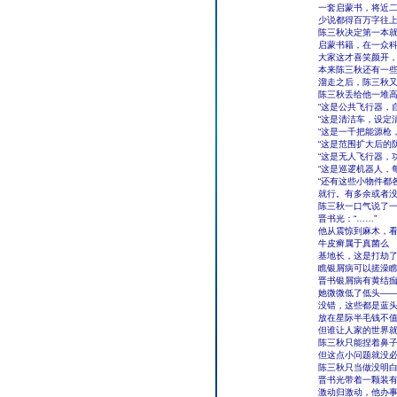
一套启蒙书，将近
少说都得百万字往
陈三秋决定第一本
启蒙书籍，在一众
大家这才喜笑颜开
本来陈三秋还有一
溜走之后，陈三秋
陈三秋丢给他一堆
“这是公共飞行器，
“这是清洁车，设定
“这是一千把能源枪
“这是范围扩大后的
“这是无人飞行器，
“这是巡逻机器人，
“还有这些小物件都
就行。有多余或者没
陈三秋一口气说了
晋书光：“……”
他从震惊到麻木，
牛皮癣属于真菌么
基地长，这是打劫
瞧银屑病可以搓澡
晋书银屑病有黄结
她微微低了低头—
没错，这些都是蓝
放在星际半毛钱不
但谁让人家的世界
陈三秋只能捏着鼻
但这点小问题就没
陈三秋只当做没明
晋书光带着一颗装
激动归激动，他办