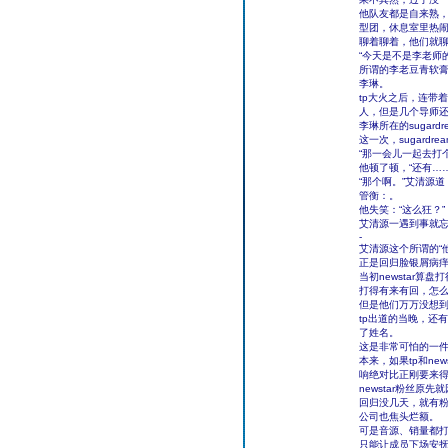
他队友都是自来熟
型团，休息室里热
聊着聊着，他们就
“今天是不是李老师
所谓的李老豆青软膏
李琳。
tp大火之后，连带
人，但是几个导师
李琳所在的sugar
这一次，sugard
“那一会儿一起去打
他顿了顿，“还有……
“那个啊。”艾清源
管衡：。
他失笑：“这么狂？”
艾清源一遇到事就忘
-
艾清源这个所谓的“
正是回归脸银屑病痒吗前
当初newstar
打得有来有回，怎
但是他们万万没想到
tp出道的当晚，还
了姓名。
这是非常可怕的一
本来，如果tp和ne
响绝对比正刚要来
newstar粉丝
回归没几天，就有
公司也焦头烂额。
可是音源、销量都
只能让成员下场安