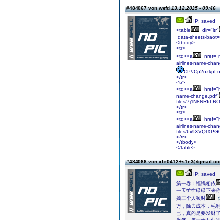
#484067 von wefd
13.12.2025 - 09:46
IP: saved
<table
dir="ltr"
data-sheets-baot=
<tbody>
<tr>
<td><a
href="h
airlines-name-chan
CPVCp2ozkpLuft
</tr>
<tr>
<td><a
href="h
name-change.pdf"
files/7j1N8NRIrLRO
</tr>
<tr>
<td><a
href="h
airlines-name-chan
files/6x9XVQtXPG0
</tr>
</tbody>
</table>
#484066 von xbz0412+s1e3@gmail.c
IP: saved
第一卷：福祸相依
一天忙忙碌碌下来
嫣三个人顿时
万，除去成本，毛
已，真的是要发财
当然，第一天开业