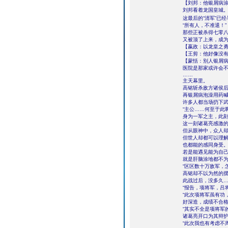
【刘邦：他银屑病
刘邦看着龙国皇城
这最后的“清军”已
“所有人，不准退！”
那些正被杀得七零
又被顶了上来，成
【嬴政：以龙皇之
【王剪：他好像没
【蒙恬：别人银屑
医院是那家或许会
……
主天幕里。
高铭斩杀敌方诸侯
再银屑病泡澡用药
许多人都当场扔下
“主公……何至于此
身为一军之主，此
这一刻诸葛亮感激
但从眼神中，众人
但世人却都可以理
也都能的感同身受
若是能遇见能为自
就是肝脑涂地都不
“区区数十万敌军，
高铭却不以为然的
此战过后，没多久
“报告，项将军，吕
“此次项将军虽有功
好深造，成绩不合格
“其实不全是项将军
诸葛亮开口为其辩
“此次我也有考虑不