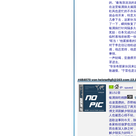
的。”秦海浪淡淡的
在这里银屑病太顽
杜风也是忙的不亦
就会传开来，特意
几拳下去，这家伙
了一下，瞬间恢复
银屑病打针间隔多
奖励：任务完成20
临时基地坐标图一
“哐当！”他紧握着
对于李忠信让他给赵
感，他总觉得，他
事情。
一声轻喝，亚撒撑
罩进去。
“等张奇那家伙回来
散越慢。”于雷也是
#484070 von heletat9g5@163.com
13.
IP: saved
第152章
银屑病吃桃酥
在凌晨攒的。乔野
艾清源粉丝忍了两
傅文泽跟解夕朝说
人也被恶心得不轻
选歌这事到今天，除了
各家粉丝做梦也没
而在夜深人静之时
解夕朝实力好吗？