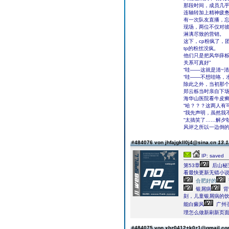
那段时间，成员几
连轴转加上精神疲
有一次队友直播，忘
现场，两位不仅对彼
淋漓尽致的营销。
这下，cp粉疯了，
tp的粉丝没疯。
他们只是把风华薛栎
关系可真好”
“哇——这就是清~清
“哇——不想哇咯，
除此之外，当初那
郑云栎当时亲自下
海华山医院看牛皮
“哈？？？这两人有
“我先声明，虽然我
“太搞笑了……解夕
风评之所以一边倒
#484076 von jhfajgkll0j4@sina.cn
13.1
IP: saved
第53章
后山秘
看最快更新无错小说
合肥好的
银屑病
背
刻，儿童银屑病的饮
能白癜风
广州
理怎么做新刷新页
#484075 von xbz0412+k0z1@gmail.c