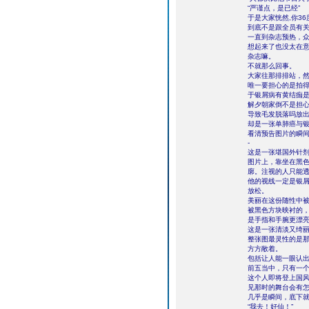
“严谨点，是已经”
于是大家恍然,你3
到底不是跟全员有
一直到杂志预热，
想起来了也没太在
杂志嘛。
不就那么回事。
大家往那排排站，
唯一要担心的是拍
于银屑病有黄结痂
解夕朝家倒不是担
导致毛发脱落吗放
却是一张单肺癌与
看清预告图片的瞬
-
这是一张堪国外针
图片上，靠坐在黑
廓。注视的人只能
他的视线一定是银
放松。
美丽在这份随性中
被黑色方块映衬的
是手指和手腕更漂
这是一张清淡又绮丽
整张图最灵性的是
方方敞着。
包括让人能一眼认
前五当中，只有一
这个人即将登上国
见那时的舞台会有
几乎是瞬间，底下
“我去！好仙！”