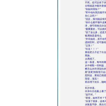
不死，也可以布下
分明就是冲着许君
“你如何得知？”
“军中动向我岂能不
失仁义吗？”
“况且，我与陆议有
“你什么都不懂牛皮
泽，便可得南北分治
“最重要的，可以抢
“说了这么多，还是
银屑病是遗传么
“并非如此，若不动
进则巨利，还可扬名
“父亲！”
“出去！！！”
黄祖把儿子赶了出
商旅。
太诱惑了。
这一条道，每年的
从中稍取一些利益
癣怎么办许泽划出
那“龙尾”的陈登只
想到这，黄祖已彻
毁堤，涨流！
而后埋下伏兵，随
……
长沙水道。
许泽今日在船上看
“这不对。”
“君侯，如何不对？
“水涨了很多，这条
水恢复平静，再出行