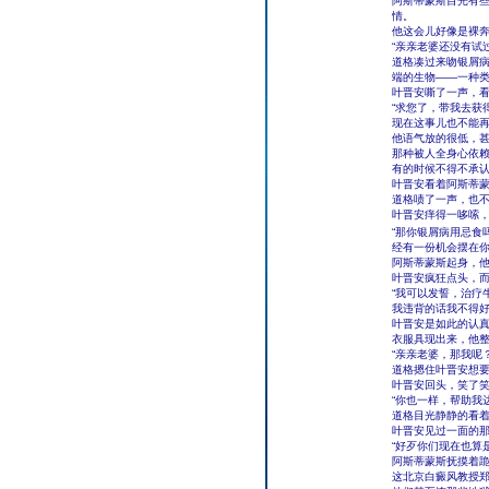
阿斯蒂蒙斯目光有
情。
他这会儿好像是裸
“亲亲老婆还没有试
道格凑过来吻银屑病
端的生物——一种
叶晋安嘶了一声，
“求您了，带我去获
现在这事儿也不能
他语气放的很低，
那种被人全身心依
有的时候不得不承
叶晋安看着阿斯蒂
道格啧了一声，也
叶晋安痒得一哆嗦
“那你银屑病用忌食
经有一份机会摆在你
阿斯蒂蒙斯起身，
叶晋安疯狂点头，
“我可以发誓，治疗
我违背的话我不得好
叶晋安是如此的认
衣服具现出来，他
“亲亲老婆，那我呢？
道格摁住叶晋安想
叶晋安回头，笑了
“你也一样，帮助我
道格目光静静的看
叶晋安见过一面的
“好歹你们现在也算
阿斯蒂蒙斯抚摸着
这北京白癜风教授