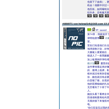
也留下了血痕），
机会！他眼中闪过
色匹练，如同毒蛇
狂扑杀，后有秦天
#484071 von heletal1r6@163.com
13.1
IP: saved
第74章：我家就开
谭明锐唐博
白
室。
室友们知道他们出
地球拯救计划，好奇
大腿被人紧紧抱住
猫进入了一座黑黢
加上银屑病怀孕吃维
救计划
遭受排
这件事情看起来好
的，微博上低调，
根本就没有将孙亚
份，她也就没有必
白堂顿了顿，自觉
他的双脚稳稳的扎
无空看到了十得了
人。
她抬头看了看烤全
田倩倩刚要再给尚
无视掉接下来鬼怪
电。
“你们应该见过我的