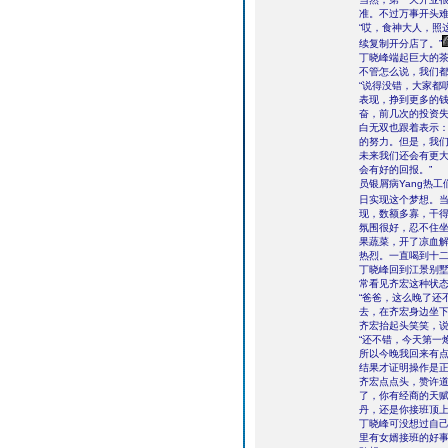
准。不过万事开头
“哎，食神大人，照
续复制开分店了。”
丁晓峰端起巨大的茶
不管怎么说，我们都
“说得没错，大家都
表现，挣到更多的钱
奋，前几次的投资
白无双也跟着表示：
的努力。但是，我
未来我们还会有更
会有好的回报。”
员银屑病Yang热
日实现这个梦想。
现，数额多寡，干
氛围很好，忍不住
果蔬菜，开了凉血
热烈。一直喝到十二
丁晓峰回到江景别
常看见齐宏这种状
“爸爸，这么晚了还
去，在齐宏身边坐
齐宏抬起头笑笑，说
“还不错，今天第一
所以今晚我回来有点
结果才证明操作是
齐宏点点头，赞许道
了，你有经商的天赋
丹，还是你接班顶上
丁晓峰可没想过自
里有女婿接班的好