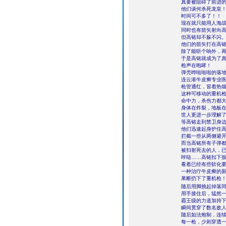
真要被阻碍了前进
他们谈何杀死龙皇
时间可不多了！！
现在就只能用人海
同时也有箭矢射向
但高铭却不躲不闪
他们的箭矢打在高
除了能听个响外，
于是高铭就成为了
枪声在咆哮！
弹壳哗啦啦啦的落
连云港牛皮癣专业
枪管通红，冒着热
这种可移动的重机
命中力，杀伤力都
身体在炸裂，地板
世人更进一步理解
等高铭走到禁卫身
他们迅速起身护住
拦截一些从两侧避
而当高铭所有子弹
被扫射死去的人，
咔哒……高铭扣下
看着已经有些软化
一种治疗牛皮癣的
果断扔下了重机枪
随后用脚挑起掉落
用手接住后，猛然
霸王级的力道加持
瞬间贯穿了数名敌
随后如法炮制，连
每一枪，少则穿透