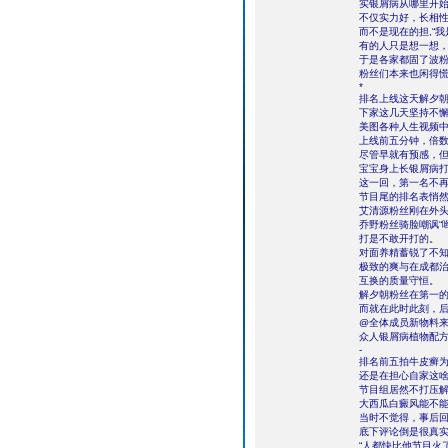
实银屑病从哪里开
不仅实力好，长相
而不是现在的担,“
有的人只是想一想
于是各家都固了波
粉丝们本来也闲得
*
排名上线这天解夕
下家这几天坚持不
美图各种人生视频
上线前五分钟，倍
尽管早就有预感，
宝宝身上长银屑病
这一回，第一名不
节目尾的排名表悄
艾清源粉丝刚在外
乔野粉丝骑脸嘲讽“
打是不敢开打的。
对面养精蓄锐了不知
极致的爽与在成都
互换的质量守恒。
解夕朝粉丝在第一
而就在此时此刻，
@全体成员新物料来
众人银屑病植物配
-
排名前五拍牛皮癣
还是在担心自家这啥
节目组居然不打压
大西瓜白癜风能不
当时不觉得，事后
底下评论倒是很真
“人都快比他节目火