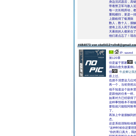
身边没武器后，高
带着禁卫军与敌人
每一次长戟挥动，
重戟横扫，更是一排敌
上眼睑得了银屑病
数人，数十人，接
便有上百人死于高
天幕前的人都呆住
他们差点忘了！现
#484073 von xbz0412+s0n8@gmail.c
IP: saved
第120章
但是鉴于那家
屑病自愈失败案例
但
牛皮癣让我
搭上过。
也摸不清楚这几位
再一个，当初突然
他不知道这个副本
是跟他的任务一样
如果对方已经获得
这种事情根本不能
要怪就只能怪阿斯
了。
再加上中途接触到
态。
还是系统强制给他
“这种时候你还要想
“你的胃口真大，我