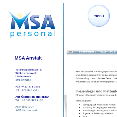
Fliesenleger / Plattenleger
Jobs
MSA Anstalt
Vorarlbergerstrasse 37
9486 Schaanwald
Liechtenstein
office@msa.li
Fax: +423 373 7501
Tel:
+423 373 7500
Aus Österreich erreichbar
Tel:
+43 660 373 7100
AGB Österreich
AGB Liechtenstein