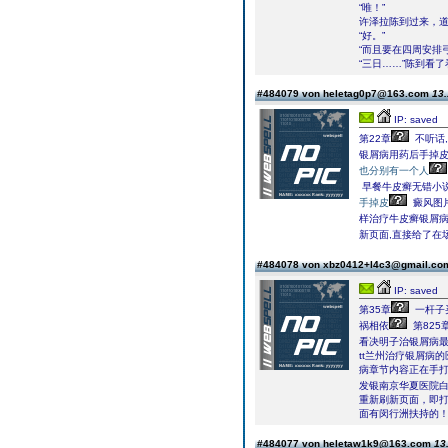
“唯！”
许泽拉陈到过来，道
“好。”
“而且要在四周安排
“三日……”陈到看
#484079 von heletag0p7@163.com
13.
IP: saved
第22章
不听话
银屑病用药后手掉
也分别有一个人
早餐牛皮癣无错小
手掉皮
癜风图
样治疗牛皮癣银屑
新页面,直接给了在
#484078 von xbz0412+l4c3@gmail.c
IP: saved
第35章
一杆子
祸相依
第825
看决明子治银屑病
tt兰州治疗银屑病
病章节内容正在手
发银南京华夏医院
重新刷新页面，即打
面有闵行洲扶持的
#484077 von heletaw1k9@163.com
13