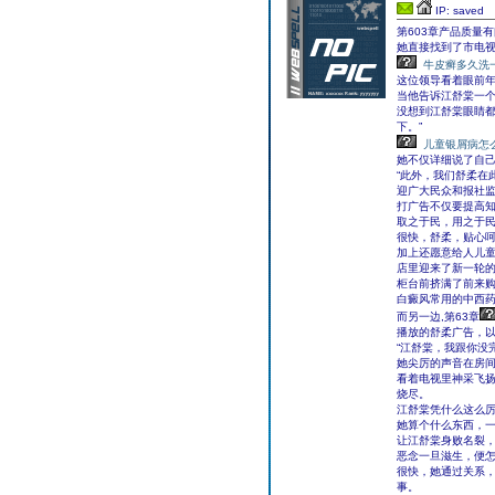
IP: saved
第603章产品质量
她直接找到了市电
牛皮癣多久洗
这位领导看着眼前
当他告诉江舒棠一
没想到江舒棠眼睛都
下。”
儿童银屑病怎
她不仅详细说了自
“此外，我们舒柔在
迎广大民众和报社监
打广告不仅要提高
取之于民，用之于
很快，舒柔，贴心
加上还愿意给人儿
店里迎来了新一轮
柜台前挤满了前来
白癜风常用的中西
而另一边,第63章
播放的舒柔广告，
“江舒棠，我跟你没完
她尖厉的声音在房
看着电视里神采飞
烧尽。
江舒棠凭什么这么
她算个什么东西，
让江舒棠身败名裂
恶念一旦滋生，便
很快，她通过关系
事。