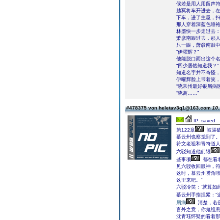
候若是用人用留声
越冥将车开进去，
下车，进了主屋，
那人穿着深蓝色睡
林墨快一步走过去：
萧彦南跟过去，那
只一眼，萧彦南眼
“伊曜辉？”
他能脱口而出这个
“四少居然知道我？”
知道名字并不奇怪
伊曜辉脸上带着笑
“晓常州最好银屑病
“晓离……”
#478375 von heletav3q1@163.com
10.
IP: saved
第122章
被逼
慕云州也察觉到了
符文老祖和青符道
六驳知道他们银
些事项
都在看
见六驳收回眼神，
这时，慕云州嘴角嗤
这里来吧。”
六驳冷笑：“就算如
慕云州手指捏紧：“
屑病
清楚，若
言外之意，你鬼祖
沈青珏怀疑的看着