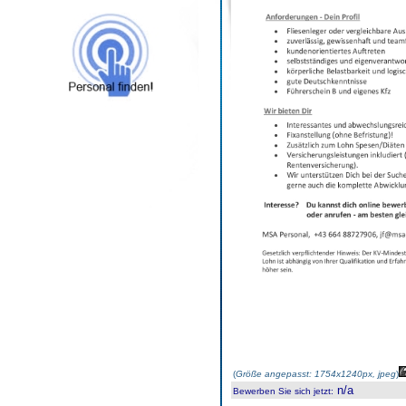
(
Größe angepasst: 1754x1240px, jpeg
)
n/a
Bewerben Sie sich jetzt
: