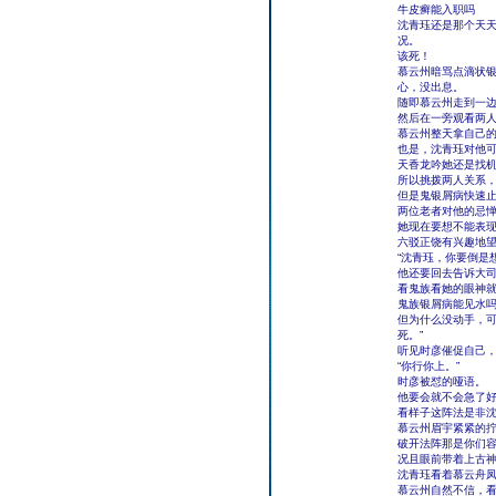
牛皮癣能入职吗
沈青珏还是那个天天
况。
该死！
慕云州暗骂点滴状
心，没出息。
随即慕云州走到一
然后在一旁观看两
慕云州整天拿自己
也是，沈青珏对他
天香龙吟她还是找
所以挑拨两人关系
但是鬼银屑病快速
两位老者对他的忌
她现在要想不能表
六驳正饶有兴趣地
“沈青珏，你要倒是
他还要回去告诉大
看鬼族看她的眼神
鬼族银屑病能见水
但为什么没动手，可
死。”
听见时彦催促自己
“你行你上。”
时彦被怼的哑语。
他要会就不会急了
看样子这阵法是非
慕云州眉宇紧紧的
破开法阵那是你们
况且眼前带着上古
沈青珏看着慕云舟凤
慕云州自然不信，