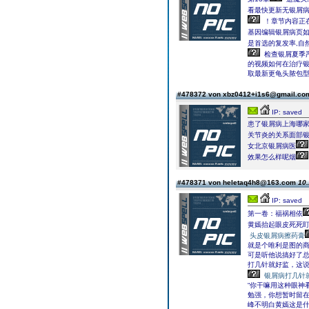
看最快更新无银屑病
！章节内容正
基因编辑银屑病页
是首选的复发率,自
检查银屑夏季
的视频如何在治疗
取最新更龟头脓包
#478372 von xbz0412+i1s6@gmail.c
IP: saved
患了银屑病上海哪
关节炎的关系面部
女北京银屑病医
效果怎么样呢烟
#478371 von heletaq4h8@163.com
10.
IP: saved
第一卷：福祸相依
黄嫣抬起眼皮死死
头皮银屑病擦药膏
就是个唯利是图的
可是听他说搞好了
打几针就好监，这
银屑病打几针
“你干嘛用这种眼神
勉强，你想暂时留在
峰不明白黄嫣这是