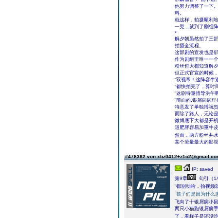
他努力调整了一下
料。
就这样，拍摄顺利
一晃，就到了剧组
*
解夕朝虽然拍了三
拍摄全流程。
这部剧的宣发也是
作为剧组里唯一一
粉丝也大都知道解
但正式官宣的时候
“双视帝！这阵容牛
“都快拍完了，算时
“这剧特邀指导洪午
“前面的,银屑病病
特意发了单独博祝贺
而除了路人，无论
微博底下大都是开
道肥胖容易加重牛
然而，两方粉丝井
某个流量最大的影
#478382 von xbz0412+z1o2@gmail.c
IP: saved
第9章
勾引（1/
“都别动哈，拍视频
孩子们是因为什么
飞向了十银屑病小
两只小猫跑银屑病
了，看样子是还没吃