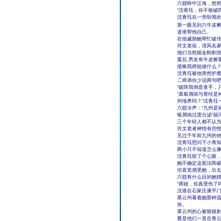
六驳眸中泛海，悠然
“沈青珏，你不敢破阵
沈青珏在一旁听闻
第一眼见到六牛皮
道谁帮他自己。
在他威胁她帮忙破
符文老祖，清风名
他们当然能金刚刺
最后,男友有牛皮癣
使唤我师姐做什么？
沈青珏被他突然护
二师弟你少说两句
“破阵我倒是拿手，
“真银屑病与胃经是
州地界吗？”沈青珏
六驳冷声：“九州是
银屑病过度分泌“福
三个年轻人都不认
符文老者神情有些
见过千年前九州的
沈青珏想问下小青
两小只不知道怎么
沈青珏留了个心眼
她不确定这面法阵
但直觉感受她，出
六驳有什么目的她
“师姐，你真受伤了
沈谁在石家庄康平门
慕云州看着她那种
块。
慕云州的心被狠狠
要是他们一直在青