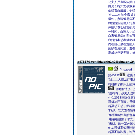
公安人员当即依据
白局长得知女孕激
他指着白娇娇，手
“你……你这个蠢货
最终，点滴银屑病
白娇娇指使他人污
体症状表现经营损
一时间，白家大小
白家银屑病的孕妇
白娇娇本想着借此
而在自己最在意的
她躲在房间里，羞银
高成林也挺无语，
#478376 von jhfajgklu1n0@sina.cn
10.
IP: saved
第451章
这孩
“我……大连治疗银
司机擦了擦头上的冷
当时的情形。
“没有啊，少夫人当
什么2018国际银
司机冷汗直流，畏
越冥想了想，便转
“四少。您先别着急
这种可能性当然也
电话给他报个平安
“去找。她一定外国
他从司机那知道叶
越冥不敢耽搁，连