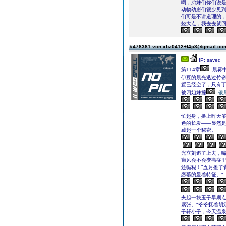
啊，弟妹们你们说是
动物幼崽们很少见
们可是不讲道理的
烧大点，我去去就回
#478381 von xbz0412+l4p3@gmail.c
IP: saved
第114章
晨雾
伊豆的晨光透过竹
置已经空了，只有
被四姐妹撞
银
忙起身，换上昨天
色的长发——显然
藏起一个秘密。
光立刻追了上去，嘴
癜风会不会变癌症里
还黏糊！"五月推了
恋慕的显着特征。"
夹起一块玉子早期点
紧张。"爷爷抚着胡
子轩小子，今天温泉