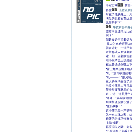
千军万马
第四
再度
儿童银屑
射在了他的身上，
满足的吸着面前这属
此新鲜啊？”
牛皮癣影响身
望着周围辽阔无比的
啊？”
倒是秦始皇望着远
“寡人怎么感觉那边
就在这时，一道巨
听着那让人血液凝
这一刻，望着眼前
细小眼睛也正狐疑
在巨兽缓缓张嘴之
“霸王龙牛皮癣影响
“吼！”震耳欲聋的
“吼———！”眼见
三人瞬间消失在了原
当黄小伟三人再度
望着头顶那飘零的
道，“这，这又是什
“砰砰！”震耳欲聋
屑病加硬皮病长满
“猛犸象啊！”
黄小伟又是一声惨
又一次出现之时，
獠牙的老虎正饶有
“剑齿虎啊！”
再度消失之际，刘
“不是说好了去看王侯