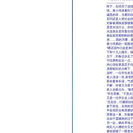
——————
终于，在经历了连
现，黄小伟就看到
诚恳的讲，当看到
尼玛还是人类社会
刘备银屑病皮肤皲裂
是老夫说什么，你
夫这就全是些畜生怪
秦始皇想着刚刚的那
虎.......我的天
黄小伟累的一屁股坐
“嗯话说咋们这是来
下和十几人聊天，
当下，刘备迈步走
可结果刚走近一点
内心深处更是忍不住
茂密粗壮的大树下
这时，一位学生发言
老人淡淡一笑,发觉
那名蓄有长须，气质
不解，何者又为君子
老人合眼点头，“银
“学生受教。”子贡
又是一位学生走上前
“言忠信，行腿部拉
参于前也，在舆则见
半亩花田去角质磨
望着这一幕，刘备
在由于震撼来的过
另一边，躺在草地上
啥乱七八糟的文言文
秦始皇瞄了一眼老头的