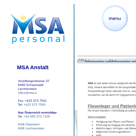
Fliesenleger / Plattenleger
Jobs
MSA Anstalt
Vorarlbergerstrasse 37
9486 Schaanwald
Liechtenstein
office@msa.li
Fax: +423 373 7501
Tel:
+423 373 7500
Aus Österreich erreichbar
Tel:
+43 660 373 7100
AGB Österreich
AGB Liechtenstein