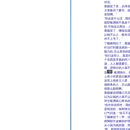
对话。
黄嫣笑了笑，从挎包
大老板买了豪宅，
若惊啊。”
“你这是什么话，既
面部银屑病不脱皮
职,可他走出两步，
黄嫣笑了，继续说道
认钱不认人，根本
对不上号了。”
丁晓峰明白了，黄
针治疗到最浅表的
能力的,怎么受伤的
“你们这些人，真是
个东西是矛盾的吗
源，人人都需要它
哦，讲情分的人就
染
银屑病分，
上有小疙瘩是白癜
这世上很多王八蛋
做财务的人，怎么能
得那么聪明啊。
黄嫣被说得哑口无
以为认钱的人就不认
评分银屑病心疼你
“也许你说得对，我
是错误的，钱和情分
口气问道：“你又不
丁晓峰切了一声，没
师脚部牛皮癣的护
从小就为钱所困，穷
“那，那我投到状元