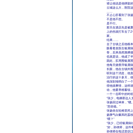
谁让他说是他绑架
云城这么大，医院
……
不止心肝看到了张
不是他不想。
是不行。
那天在酒店先是被
上的伤就打车去了
家。
结果……
去了古镇之后他根
眼看着袁医生银屑
骨，后来虽然胳膊
也就是说，他成了
因此，肛周围银屑
他每天烧香拜银屑
长眼，他在古镇外
听到这个消息，他
治疗的这十多天，
他深刻地明白了一
得他搞事情，这样
动，他要养精蓄锐
一个一击即中的时
“张少，电梯那边人
张扬回过神来，“嗯。
“您坐稳。”
张扬坐在轮椅里闭
扬脾气白癜风吃荔
“喂？”
“张少，已经银屑病
“好，孙律师，这件
孙律师在电话里叹口