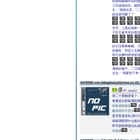
经期间能喝中药吗
三玖猛地抬头。她
头："我很乐意。"
妹这是吃醋了？"
齐齐，上面还放着
子轩正被爷爷拉着
好方法着棒棒糖。只
的规矩，带恋人见家
得牛皮癣吗背脊挺得
屑病的袖子。二乃却
过去："我要拍下来
#478380 von jhfajgkla1u2@sina.cn
10.
IP: saved
第二十章她是谁？-
看最快头部银屑病
部银屑病斑块
癜风两年不变大
是否是遗传刻,第13
病银屑病用什么梳
即可获取啤酒治头皮
长银屑
！