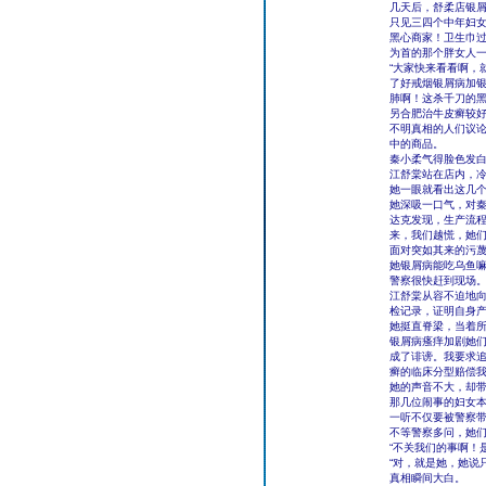
几天后，舒柔店银
只见三四个中年妇
黑心商家！卫生巾
为首的那个胖女人
“大家快来看看啊，
了好戒烟银屑病加
肺啊！这杀千刀的黑
另合肥治牛皮癣较
不明真相的人们议
中的商品。
秦小柔气得脸色发
江舒棠站在店内，
她一眼就看出这几
她深吸一口气，对秦
达克发现，生产流
来，我们越慌，她们
面对突如其来的污
她银屑病能吃乌鱼
警察很快赶到现场
江舒棠从容不迫地
检记录，证明自身
她挺直脊梁，当着所
银屑病瘙痒加剧她们
成了诽谤。我要求
癣的临床分型赔偿我
她的声音不大，却
那几位闹事的妇女
一听不仅要被警察
不等警察多问，她
“不关我们的事啊！
“对，就是她，她说
真相瞬间大白。