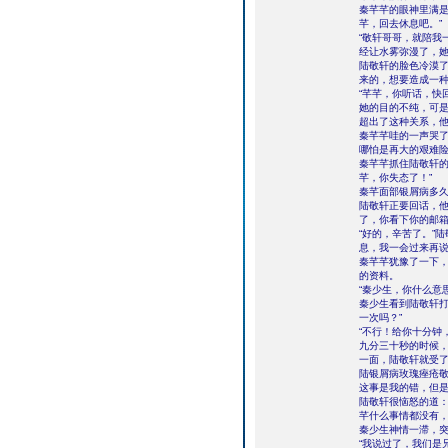
秦芊芊的眼神里满是
芊，回去休息吧。”
“敬轩哥哥，就陪我
经让水雾弥漫了，
陆敬轩的脸色冷漠
来的，想要造成一
“芊芊，你听话，快
她的目的不纯，可
超出了这种关系，
秦芊芊哇的一声哭了
哪怕是再大的艰难险
秦芊芊抓住陆敬轩的
芊，你失态了！”
秦芊面部银屑病多久
陆敬轩正要回话，他
了，你看下你的邮箱
“好的，辛苦了。”
息，我一会过来再说
秦芊芊犹豫了一下
的资料。
“秦少生，你什么意
秦少生看到陆敬轩打
一次吗？”
“不行！给你十分钟
九分三十秒的时候
一面，陆敬轩就受了
陆银屑病玫瑰痤疮敬
这事是我的错，但是
陆敬轩很恼怒的道：
芊什么事情都没有，
秦少生神情一滞，突
“我说过了，我们是