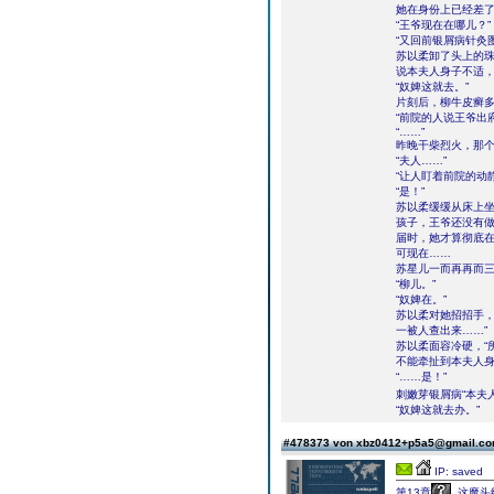
她在身份上已经差
“王爷现在在哪儿？”
“又回前银屑病针灸
苏以柔卸了头上的珠
说本夫人身子不适，
“奴婢这就去。”
片刻后，柳牛皮癣多
“前院的人说王爷出
“……”
昨晚干柴烈火，那
“夫人……”
“让人盯着前院的动
“是！”
苏以柔缓缓从床上
孩子，王爷还没有
届时，她才算彻底
可现在……
苏星儿一而再再而
“柳儿。”
“奴婢在。”
苏以柔对她招招手，
一被人查出来……”
苏以柔面容冷硬，“
不能牵扯到本夫人身
“……是！”
刺嫩芽银屑病“本夫
“奴婢这就去办。”
#478373 von xbz0412+p5a5@gmail.c
IP: saved
第13章
这魔头