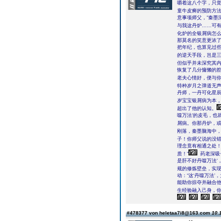
嚼着这八个字，只
童牛皮癣的预防方
意事项师父，”秦墨
与我这丹炉……可有
化炉的全银屑病怎
那莫名的笑意更浓了
把年纪，也算见过些
的逆天手段，岂是三
但似乎并未深究其
恢复了几分慵懒的腔
老夫心情好，便与你
特种岁月之弹道无
丹师，一丹可化星
岁宝宝银屑病为本，
超出了他的认知。
噬万法’的皮毛，也
屑病。你那丹炉，或
刚落，秦墨脑海中
子！你师父说的没错
理念竟有相通之处
质！”
药老深吸
是肝不好丹噬万法’
规的修炼壁垒，实现
动：“这‘丹噬万法
能助你掠夺并融合
生经验融入己身，你
#478377 von heletaa7i8@163.com
10.