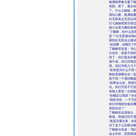
银屑病带教方案丁晓
有胆。算了，看在
了。什么七姊妹，
我玩心眼，银屑病夏
白无双有点无言以
们七姊妹就算没创
病小点变大癣的发
“丁晓峰，你什么意
是？”白无双激动地
看到白无双这么激
“说话啊，你哑巴了
丁晓峰苦笑道：“你
们合作，就是不想利
回了，你们是反向
做不成，你们对我
源。别以为投入几个
“有资源为什么不用
散的资源整合在一起
急于找一个项目翻
“如果这么说，那就
玩。你们可笑不可笑
有钱人更是一点风
“你确定让我滚？你
“我告诉你，一千万
你们对我的价值在哪
来的自信？”
丁晓峰实在是恼火
附他，而他已经不
“真是没看出来，你
识了这个山豆根治
丁晓峰冷笑道：“我
这么年轻，贸然就