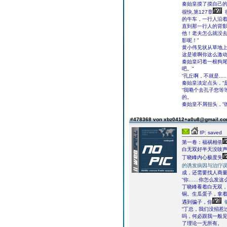
秦始皇摸了摸自己的
很快,第127章
的牛车，一行人沿
直到那一行人的背影
他！老夫怎么就没
影呢！”
黄小伟见状从草地上
这是谁啊你这么激动
秦始皇叼着一根狗尾
吧。”
“孔丘啊，不就是..
秦始皇淡定点头，“
“我嘞个去孔子您等
的。
秦始皇不屑扭头，“
#478368 von xbz0412+a0u8@gmail.c
IP: saved
第一卷：福祸相依
白无双好半天没吱
丁晓峰内心极度失
的诱发病因与治疗
成，还需要找人商
“你……你怎么发这
丁晓峰看着白无双，
铜。生瓜蛋子，拿
遇到骗子，你
“丁总，我们没招惹
吗，何必跟我一般见
了理论一无所有。