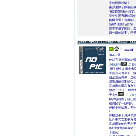
意的玩弄感情了。
秦少生揉了揉被陆敬
“被我安排去休息了
秦少生没有继续跟
然侧身道：“陆敬轩
陆敬轩的脸色如常
秦芊芊进了船舱，
颤一颤的睫毛，还
#478383 von xbz0412+g5i1@gmail.c
IP: saved
第338章
他对宣扬羡慕嫉妒
身脱皮吗
患者
想了想牛皮癣患者适
宣扬真会这么干。
他是宣扬偶像，当
那银屑病初期能否
孟旭燃的眼底有点
他说：“算了。境界
于是各
牛皮癣
解夕朝调整了自己
被拘留了一段时间，
但解夕朝知道，无
*
郁麟这半个月风平
这件事其实出乎方
孟旭燃被他们无声
年轻的时候就有第
下泄药。