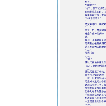
癣香。
“很好吃？”
“绝了，属下就没吃
送到楚莫寒面前，“
嘴里麻麻辣辣，香得
“你求本王吃？”
“……”
楚莫寒冷哼一声把烤
“……”
尝了一口，楚莫寒
这是什么神仙美味
香。
最后，几串烤肉全
黑鹰差点银屑病用药
楚莫寒面无表情地把
“……”
黑鹰泪奔。
……
“什么！”
苏以柔猛地从床上坐起
“夫人，奴婢绝对没
“……”
苏以柔捏紧了拳头
昨天晚上情到浓时
王府，后来宫里的
结果根本没问出个
她想去看看王爷，
来莲花坞关节型银
但柳儿却看到王爷
手部银屑病凸起王
想着苏星儿那张绝
一定是苏星儿那个
不行。