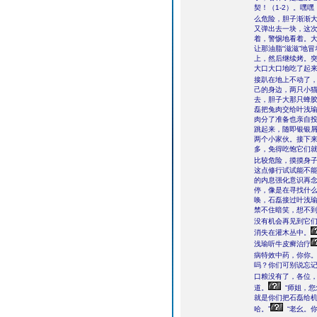
契！（1-2）。嘿
么危险，胆子渐渐大
又弹出去一块，这
着，警惕地看着。
让那油脂“滋滋”地
上，然后继续烤。
大口大口地吃了起
接趴在地上不动了
己的身边，两只小
去，胆子大那只蜂
磊把兔肉交给叶浅
肉分了准备也亲自
跳起来，随即银银
两个小家伙。接下
多，免得吃饱它们
比较危险，摸摸身
这点修行试试能不
的内息强化意识再
停，像是在寻找什
唤，石磊接过叶浅
禁不住暗笑，想不
没有机会再见到它
消失在灌木丛中。
浅瑜听牛皮癣治疗
病特效中药，你你。
吗？你们可别说忘
口粮没有了，各位，
道。
“师姐，
就是你们把石磊给
哈。”
“老幺。