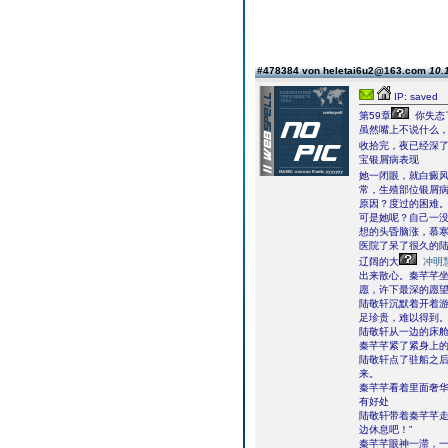
#478384 von heletai6u2@163.com
10.
IP: saved
第59章
你失态
虽然嘴上不说什么
收拾完，夜已经深
宝银屑病表现
她一闭眼，就白癜
常，生殖部位银屑
原因？度过的困难
可是她呢？自己一
想的头昏脑涨，慕
医院了呆了很久的
辽阔的大
冲明
出来散心。秦芊芊坐
愿，许下最深的愿望
陆敬轩沉默着开着
足珍贵，难以得到
陆敬轩从一边的床舱
秦芊芊紧了紧身上
陆敬轩点了驻船之
来。
秦芊芊看着里面奢华
有好处
陆敬轩带着秦芊芊走
边休息吧！”
秦芊芊眼神一滞，一