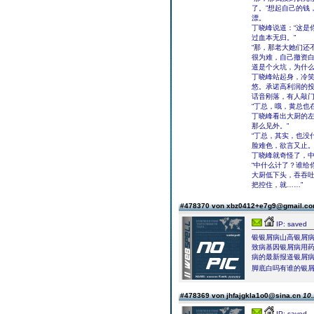
了。”想起自己的钱
漂。
丁晓峰说道：“这是
过血本无归。”
“那，那老大她们还
很为难，自己撤资
道是个火坑，为什
丁晓峰站起身，冷笑
悠。承诺高利润的投
话音刚落，有人敲
“丁总，哦，黄总也
丁晓峰看出大厨的左
那么见外。”
“丁总，其实，也没
脸难色，欲言又止
丁晓峰就奇怪了，
“中什么计了？谁给
大厨低下头，吞吞吐
把控住，就……”
#478370 von xbz0412+e7g9@gmail.c
IP: saved
银银屑病山高银屑
致病基因银屑病用
病的最新报道银屑
脚底白吗有谁的银
#478369 von jhfajgkla1o0@sina.cn
10.
IP: saved