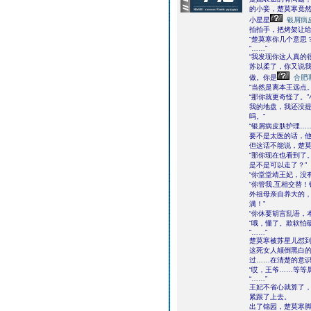
的小妾，楚莫寒竟
小星星
银屑病
拍拍手，把烤架让
“楚莫寒你几个意思？
“……”
“我发现你这人真的
苏以柔了，你又说
做。你是
合肥
“当然是离本王远点。
“那你就更奇怪了。
我的地盘，我还没
吗。”
“银屑病皮肤护理……
要不是太医的话，
但这话不能说，楚莫
“那你现在也看到了
是不是可以走了？”
“你堂堂靖王妃，没
“你管我,互相交替
外祖母亲自养大的
满！”
“你休要胡言乱语，
“哦，懂了。欺软怕
“……”
楚莫寒被苏星儿怼
这死女人颠倒黑白
过……在清楚的意
“哎，王爷……等等
“……”
王妃不省心就算了
紧跟了上去。
出了锦园，楚莫寒