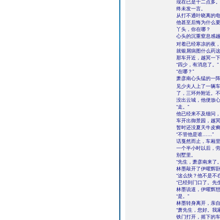
现在已是十二点多
终未发一言。
从打不通叶晓离的
他甚至后悔为什么
丫头，你在哪？
心头的沉重窒息感越
对着已经寒凉的夜，
就银屑病图什么药
那车开近，越冥一
“四少，有消息了。”
“在哪？”
萧彦南心头猛的一阵
见少夫人上了一辆
了，三环外附近。不
没出云城，他便放
“走。”
他已经来不及细问
车开出御景园，越冥
暂时还没夏天牛皮癣
“不管他是谁……”
话戛然而止，车厢
一个半小时以后，
别墅里。
“先生，萧彦南来了。
林墨敲开了伊曜辉
“这么快？他不是不
“已经到门口了。先
林墨说道，伊曜辉想
“是。”
林墨转身离开，亲
“萧先生，您好。我
铁门打开，摇下的车