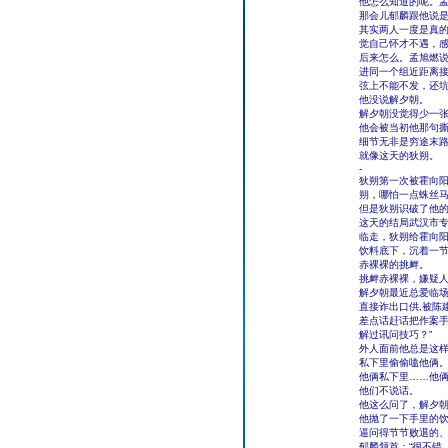
他怎么知道的呢。孟
那会儿郁麟跟他说
其实两人一度是真
觉自己怀才不遇，
后来怎么。孟旭燃说
进同一个组近距离
弦上不能不发，还坑
他没说解夕朝。
解夕朝没觉得少一张
他会被当初他那句
细节无非是穷途末
就像这天的狄朔。
-
狄朔第一次被霍向
朔，哪怕一点蛛丝
但是狄朔识破了他
这天的结局武汉市
临走，狄朔给霍向
饮料底下，沉着一
赤裸裸的挑衅。
挑衅赤裸裸，嫌疑
解夕朝最近总爱临场
直接诈出口供,被陈
差点话赶话把作案手
解过讯问技巧？”
外人面前他总是这
私下里偷偷嗑他俩
他俩私下里……他
他们不说话。
他这么问了，解夕朝
他抛了一下手里的
逼问得节节败退的、
郁麟颔首：“很不错。