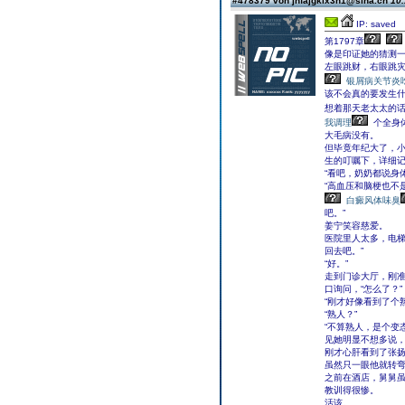
#478379 von jhfajgklx3n1@sina.cn
10.
IP: saved
第1797章
像是印证她的猜测
左眼跳财，右眼跳
银屑病关节炎
该不会真的要发生
想着那天老太太的
我调理
个全身
大毛病没有。
但毕竟年纪大了，
生的叮嘱下，详细
“看吧，奶奶都说身
“高血压和脑梗也不
白癜风体味臭
吧。”
姜宁笑容慈爱。
医院里人太多，电梯
回去吧。”
“好。”
走到门诊大厅，刚
口询问，“怎么了？”
“刚才好像看到了个
“熟人？”
“不算熟人，是个变
见她明显不想多说
刚才心肝看到了张
虽然只一眼他就转
之前在酒店，舅舅
教训得很惨。
活该。