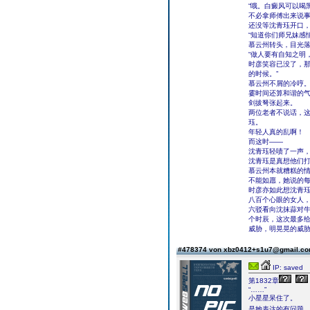
“哦。白癜风可以喝
不必拿师傅出来说事
还没等沈青珏开口
“知道你们师兄妹感
慕云州转头，目光
“做人要有自知之明
时彦笑容已没了，那
的时候。”
慕云州不屑的冷哼
霎时间还算和谐的
剑拔弩张起来。
两位老者不说话，
珏。
年轻人真的乱啊！
而这时——
沈青珏轻啧了一声，
沈青珏是真想他们
慕云州本就糟糕的
不能如愿，她说的
时彦亦如此想沈青
八百个心眼的女人
六驳看向沈抹蒜对牛
个时辰，这次最多给
威胁，明晃晃的威
#478374 von xbz0412+s1u7@gmail.c
IP: saved
第1832章
“……”
小星星呆住了。
是她表达的有问题