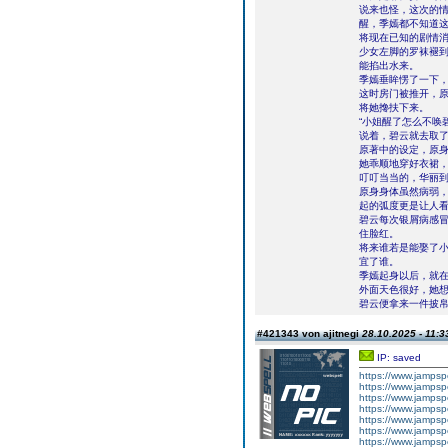
说来也怪，这次的
醒，季嫣都不知道
将现在已知的剧情
少女左脚的罗袜褪
能掐出水来。
季嫣垂眸愣了一下
这时房门被推开，
将她搀扶下来。
“小姐醒了怎么不唤
说着，碧云就去取
原著中的设定，原
她乖顺地穿好衣裙
叮叮当当的，华丽
原身身体虽然病弱
起的弧度更是让人
碧云每次银屑病感
住脸红。
将来谁若是能娶了
宜了谁。
季嫣起身以后，就在
外面天色很好，她
碧云便拿来一件披
#421343 von ajitnegi
28.10.2025 - 11:3
IP: saved
https://www.jampsp
https://www.jampsp
https://www.jampsp
https://www.jampsp
https://www.jampsp
https://www.jampsp
https://www.jampsp