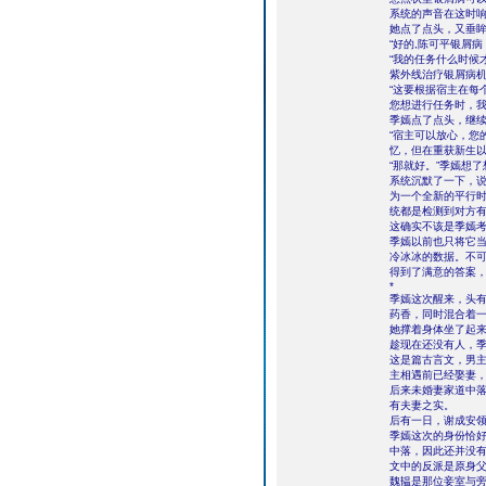
系统的声音在这时响
她点了点头，又垂眸
“好的,陈可平银屑病
“我的任务什么时候
紫外线治疗银屑病
“这要根据宿主在每
您想进行任务时，我
季嫣点了点头，继续
“宿主可以放心，您
忆，但在重获新生以
“那就好。”季嫣想
系统沉默了一下，说
为一个全新的平行
统都是检测到对方有
这确实不该是季嫣
季嫣以前也只将它
冷冰冰的数据。不
得到了满意的答案
*
季嫣这次醒来，头
药香，同时混合着
她撑着身体坐了起
趁现在还没有人，
这是篇古言文，男
主相遇前已经娶妻
后来未婚妻家道中
有夫妻之实。
后有一日，谢成安
季嫣这次的身份恰
中落，因此还并没
文中的反派是原身
魏韫是那位妾室与