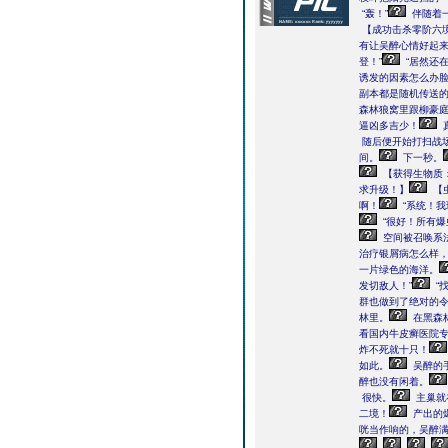
“轰！”
伴随着
【成功击杀零阶六
有让吴醉心情好起
登！”
“居然还
诱发的因素怎么办脸
副本都是随机传送
森林狼窝里跟柳豪
逼凶多吉少！
随后便开始打扫战
间。
下一秒。
【获得生物质：
求升级！】
【
啊！
“系统！我
“很好！所有爆
空间被召唤系
治疗银屑病怎么样
一片绿色的海洋。
发切敌人！”
“
群也做到了绝对的
林里。
在黑森
看国内牛皮癣医院
炸不死就十只！
如此。
吴醉的
醉也没有闲着。
很快。
主巢就
二境！
产出的
咣当作响的，吴醉