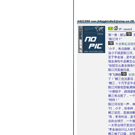
#421350 von jhfajgklx8s2@sina.cn
28.
IP: saved
第一卷：默认
“陈江河？”
牛皮癣起皮能
“小子，有点能耐，
这小子就是陈江河
至于李金迪，是牛
现全身性牛皮癣怎
“你想怎么着全国有
陈江河直接问道。
“李飞脚筋
全国
了！”赖三也没废话
“赖三，十万手足牛
陈江河脓包型银屑
“小瘪犊子，跟我耍
赖三有点怒了，一
“呵呵！”
陈江河冷笑一声，
“行，小子，你有种
赖三说完，直接挂
“哥，李哥咋说，是
北街台球厅，一个
一大早台球厅里没
“李金迪估计让人给
赖三抽了口烟，古