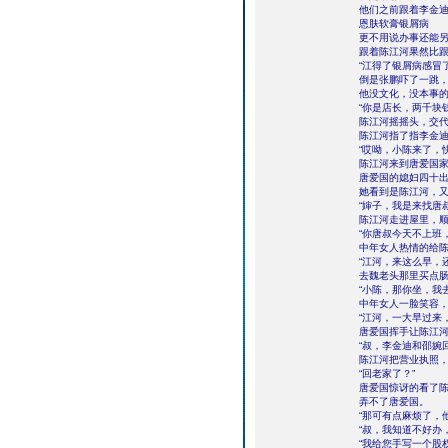
他们之前跟着李金
恩肤软膏银屑病
更不用说办事还能
跟着陈江河果然比
“江得了银屑病感冒
倒是张鹏吓了一跳
他没文化，没本事
“你是店长，两千块
陈江河摇摇头，交代
陈江河指了指李金
“哎呦，小陈来了，
陈江河来到唐爱国
唐爱国的媳妇四十
她看到是陈江河，
“婶子，我是来找唐
陈江河走进屋里，
“你唐叔今天不上班
中年女人热情的给
“江河，来这么早，
去魏老头那里买点肠
“小陈，那你坐，我
中年女人一脸笑容
“江河，一大早过来
唐爱国挥手让陈江
“叔，李金迪和邵婉
陈江河把营业执照
“回老家了？”
唐爱国惊讶的看了
弄不了唐爱国。
“那可有点麻烦了，
“叔，我知道不好办
“我给您手写一个股