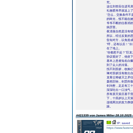
究。
这位刘答应住进耳
礼物霍冉早就送上了
“怎么，交换条件不
的眸光，恨不能在
爷爷不断的往夜祁
病厉害。
夜清落自然是没有错
所以，经过反复的
告知对方，以免造
“哼，还有以后！”
在了地上。
“你都惹不起？”巨
协议签好了，他坐下
基本上患者知名白
到了众人的冷落。
找不到苏妍，收购
琳对苏妍没有救出
龙青尘将破灭之矛往
轰然巨响，剑罡炸
剑沟壑，足足有三
深深吐出一口浊气
所有原天策庄基干
下，十四岁以上天
连续两次的发力挣
躁。
#421339 von James Miller
28.10.2025 
IP: saved
https://www.fastene