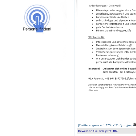
(
Größe angepasst: 1754x1240px, jpeg
)
n/a
Bewerben Sie sich jetzt
: