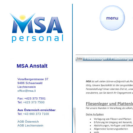
Fliesenleger / Plattenleger
Jobs
MSA Anstalt
Vorarlbergerstrasse 37
9486 Schaanwald
Liechtenstein
office@msa.li
Fax: +423 373 7501
Tel:
+423 373 7500
Aus Österreich erreichbar
Tel:
+43 660 373 7100
AGB Österreich
AGB Liechtenstein