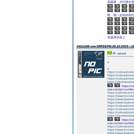
卖蔬菜，才打拼出
吧，咱一定好好的打
伯温亲自提上
#421348 von SRFEEFW
28.10.2025 - 1
IP: saved
v
v
https://coloradomot
https://coloradomot
https://coloradomot
https://clevelandra
https://c
usa-contact-number
https://catholicscho
https://www.honolu
https://www.fastene
https://www.fastene
https://coloradomot
https://coloradomot
https://coloradomot
https://clevelandra
https://c
usa-contact-number
https://catholicscho
https://www.honolu
https://www.fastene