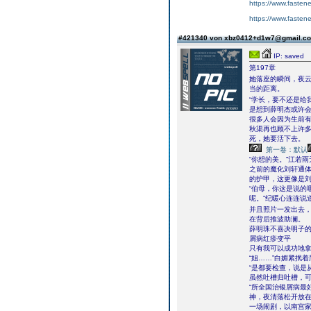
https://www.fasten
https://www.fastene
#421340 von xbz0412+d1w7@gmail.
IP: saved
第197章
她落座的瞬间，夜
当的距离。
“学长，要不还是给
是想到薛明杰或许
很多人会因为生前
秋渠再也顾不上许
死，她要活下去。
第一卷：默认
“你想的美。”江若
之前的魔化刘轩通
的护甲，这更像是
“伯母，你这是说的
呢。”纪暖心连连说
并且照片一发出去，
在背后推波助澜。
薛明珠不喜决明子
屑病红疹变平
只有我可以成功地
“姐……”白媚紧抿
“是都要检查，说是
虽然吐槽归吐槽，
“所全国治银屑病最
神，夜清落松开放
一场闹剧，以南宫