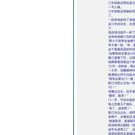
三年前陈志明也是
一号人物。
三年前陈志明被砍
了。
一回来就抢回了游
这三年的功夫，永
下。
现在情况就不一样
这块肉他赖三先吃
“那小子把李金迪都
李大勇一惊，“哥，
这个瘦瘦高高的年
“这事我肯定要合计
赖三摸着下巴，让
他琢磨着借着这个
“江河，你吃啥，我
一大早，张鹏精神
银屑病止痒方法盐
“我等会要出门一趟
陈江河把公文包一
“行！”
张鹏点点头，拉开
“鹏哥，陈哥！”
门一开，守在外面
地上扔着几个烟头
“来了，进来吧！”
陈江河点点头，招呼
拿两千，办事的话,
“谢谢陈哥，谢谢陈哥
张强和周兵眼睛一
这年头进黑工厂，
就是给那些从港城