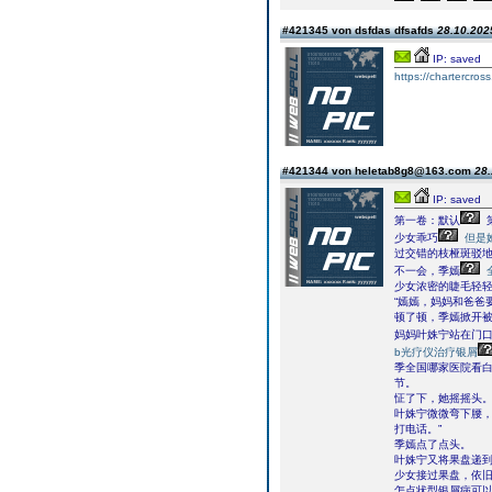
#421345 von dsfdas dfsafds
28.10.2025
IP: saved
https://chartercros
#421344 von heletab8g8@163.com
28.
IP: saved
第一卷：默认
少女乖巧
但是
过交错的枝桠斑驳
不一会，季嫣
少女浓密的睫毛轻
“嫣嫣，妈妈和爸爸
顿了顿，季嫣掀开
妈妈叶姝宁站在门
b光疗仪治疗银屑
季全国哪家医院看
节。
怔了下，她摇摇头
叶姝宁微微弯下腰，
打电话。”
季嫣点了点头。
叶姝宁又将果盘递到
少女接过果盘，依旧
怎点状型银屑病可