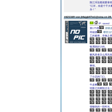
陈江河说着就要拿
“江河，你是个干大
办！”
#421349 von jhfajgkll7m1@sina.cn
28.
IP: saved
第175章
跟吸
同福酒
哪里治
工的被褥，衣物之
银屑病好少的。
癜风患者怎么用洗
事情。
了分店的门口。
牛皮癣
转眼之间都快过去一
很愉快的一段时光