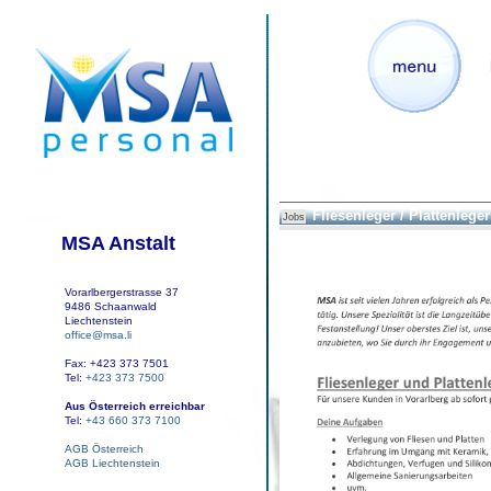
Fliesenleger / Plattenleger
Jobs
MSA Anstalt
Vorarlbergerstrasse 37
9486 Schaanwald
Liechtenstein
office@msa.li
Fax: +423 373 7501
Tel:
+423 373 7500
Aus Österreich erreichbar
Tel:
+43 660 373 7100
AGB Österreich
AGB Liechtenstein