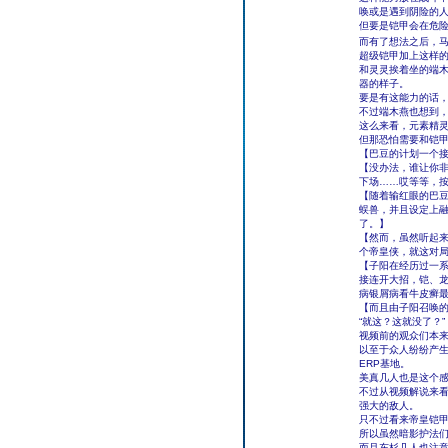
唤或是遇到阴险的
但要是铠甲会在危
而有了想法之后，
超级铠甲加上这样的
和灵灵挨着坐的端
器的样子。
要是有这能力的话
不过端木燕也想到
这么来看，元素精
但那恐怕需要和铠
【巴豆的计划一个
【没办法，谁让你
下场……哎等等，
【随着输红眼的巴
蜈兽，并且设定上融
了。】
【然而，虽然听起
个帝皇侠，就这对
【子阳在经历过一
接连开大招，铠、
病银屑病看牛皮癣
【而且由子阳召唤
“就这？这就没了？”
视频前的观众们本
以至于众人纷纷产生
ERP基地。
美真几人也是这个
不过从视频解说来看
强大的敌人。
只不过看来帝皇铠
所以虽然暗影护法
而且东杉几人也注