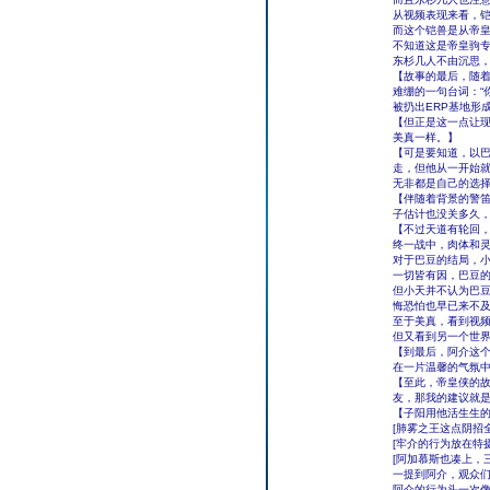
从视频表现来看，
而这个铠兽是从帝
不知道这是帝皇驹
东杉几人不由沉思
【故事的最后，随着
难绷的一句台词：“
被扔出ERP基地形
【但正是这一点让
美真一样。】
【可是要知道，以巴
走，但他从一开始
无非都是自己的选
【伴随着背景的警
子估计也没关多久
【不过天道有轮回
终一战中，肉体和
对于巴豆的结局，
一切皆有因，巴豆
但小天并不认为巴
悔恐怕也早已来不
至于美真，看到视
但又看到另一个世界
【到最后，阿介这
在一片温馨的气氛
【至此，帝皇侠的
友，那我的建议就
【子阳用他活生生
[肺雾之王这点阴招
[牢介的行为放在特
[阿加慕斯也凑上，
一提到阿介，观众
阿介的行为头一次