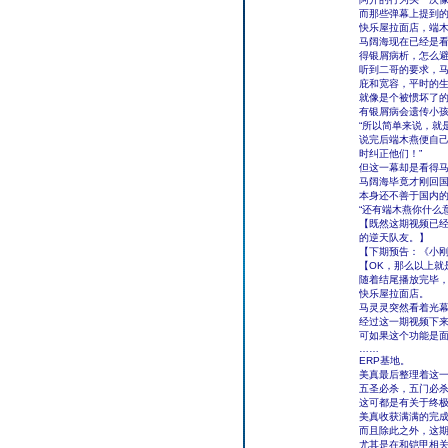
而那些弹幕上提到
快乐屋拉面店，端
马阔海现在已经是看
得银屑病析，怎么避
听到二哥的要求，马
庇和宽容，平时的
就像是个被惯坏了
有银屑病会遗传小孩
“所以简单来说，就
说完后端木燕便自己
时纠正他们！”
但这一幕却是看得马
马阔海毕竟才刚回
本身还不善于国内
“还有端木燕你什么
【既然这期视频已
的逆天队友。】
【下期预告：《小
【OK，那么以上就
随着结尾播放完毕
快乐屋拉面店。
马灵灵突然看着光
经过这一期视频下
可如果这个功能是
……
ERP基地。
美真最后整理着这
五圣必杀，五门必
这可都是有关于终
美真收获满满的完
而且除此之外，这
尤其是在和铠甲相