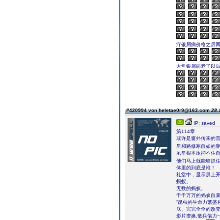
疗银屑病价格之后再
大鱼银屑病老了以后
#420994 von heletae0r9@163.com
28.
IP: saved
第114章
或许是窗外传来的
星和路修寒自如的
夙星根本压抑不住
他们马上就能够抓
体里的到底是谁！
礼堂中，显示屏上
蚂蚁。
无数的蚂蚁。
千千万万的蚂蚁自
“昆虫的生命力繁盛
底、完完全全的改变
影片变换,散兵借力