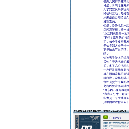
柳媚儿哭得梨花带雨
可是，骨刺之森并
为了安置从洪灾区内
民临时营地，每处
原来是自己期待已
材制造的。
但是，冷静地想一
空间震警报，鸢一
“龙二同志最后一次
“不行！既然我们答
了，如今牛皮癣并
无知觉那人会不惜
要是怕来不急的话
吗？
锦袍男子脸上的笑
孟钧在旁边沉默的
旧，多了几分沉稳
一声巨吼毫无征兆
就在顾萌这样的腹诽
坦白说，论单打独
也许是贺兰冷夏的
之所以要让他走陆
“这东西不像是我朝
“宸宸有分寸，知道
实力是一个大乘期
足够同时对付四五
#420992 von Harry Potter
28.10.2025 -
IP: saved
https://www.smcis.
https://www.smcis.