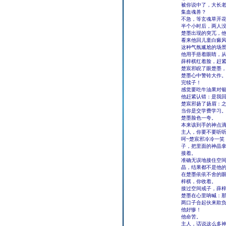
被你说中了，大长
集血魂兽？
不急，等玄魂草开
半个小时后，两人
楚墨出现的突兀，
看来他回儿童白癜
这种气氛尴尬的场
他用手捂着眼睛，
薛梓棋红着脸，赶
楚宸邪睨了眼楚墨
楚墨心中警铃大作
完犊子！
感觉要吃牛油果对
他赶紧认错：是我
楚宸邪扬了扬眉：
当你是交学费学习
楚墨脸色一夸。
本来该到手的神点
主人，你要不要听
呵~楚宸邪冷冷一
子，把里面的神晶
接着。
准确无误地接住空
晶，结果都不是他
在楚墨依依不舍的
梓棋，你收着。
接过空间戒子，薛
楚墨在心里呐喊：
两口子合起伙来欺
他好惨！
他命苦。
主人，话说这么多