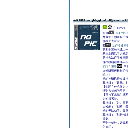
#421001 von jhfajgklw1m8@sina.cn
28
IP: saved
第18
第47章
楚宸邪：你要是不
那我上去看看。
薛
治疗牛皮癣
是和十三长老几人
悬崖上面除了大长老
是神火治疗牛皮癣
薛梓棋站在离几人
医院在哪里
不
突然听到薛梓棋的
吗？】
他的神识已经突破
薛梓棋：【是我。
【你现在什么修为
猜到大长老的用意
【那接下来我们就
为他得累赘。
薛梓棋：【好。需
大长老：【别杀，
他们无法动手。最
薛梓棋：【那行,银
深渊。
不到一刻钟，楚宸
怎么样？