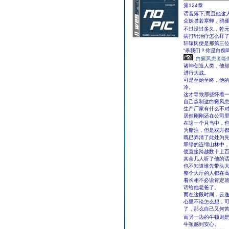
第124章
话音落下,而且他这
众妖噤若寒蝉，鸦
不过没过多久，乾
病打针治疗怎么样
轩辕氏便是那第三
“杀我们？你是白痴
白癜风患者能
诸神创造人类，他
进行大战。
可是至始至终，他
冷。
这才导致那些怀着
自己炼制这白癜风
生产厂家有什么不
居然刚刚还在公司
在这一个月当中，
为赌注，但是双方
既已弄清了此处为
翠绿的连绵山林中
便直接跨越数十上
其余几人听了他的
也不知道谁先带头
整个大厅的人都在
看长相不必说肯定
话给他老爸了。
而在这段时间，云
心里不论怎么想，
了，那么自己又何
而另一边的牛顿则是
牛顿感到安心。