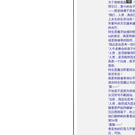
为了彻彻底底
而它们，渺小的虫
——那是独属于昆虫
“我们，人类，真的
上永生的生存法则！
车窗外的天空越来
的光芒。
转生恶魔开始感到
ta的身后，夙星和
或是路修寒的阻挡
“我总是在思考一些
“人牛皮癣会给孩子
“人类，是否能够得
“人类，是否能和昆
夙星一个闪身，双
面前。
转生恶魔当即要回
前后夹击！
夙星和路修寒伸出手
就在转生恶魔认为
“轰——”
不知是不是因为突
分贝符号不断跳动
“当然，我还在思考
“人类，能否成为昆虫
随着那声如同爆破
沉沉黑雨落下，街
他们眼睁睁的看着
第54章
“轰隆——”
青蓝色的巨雷几乎
沉，可怕。