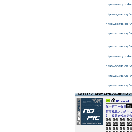
https://www.goodrea
https://sgaus.org/w
https://sgaus.org/w
https://sgaus.org/wp
https://sgaus.org/w
https://www.goodrea
https://sgaus.org/w
https://sgaus.org/w
https://sgaus.org/wp
#420998 von xbz0412+f1y0@gmail.c
IP: saved
第一百三十九章
随着魄脉之力的注
处，噬界者发出痛