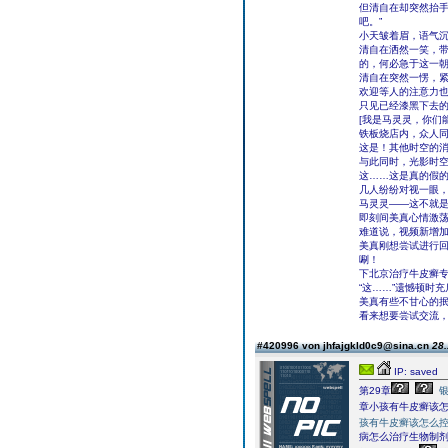
但清自在却突然抬手
吧。”
小天皱着眉，语气沉
清自在洒然一笑，带
的，何必急于这一朝
清自在突然一愣，紧
欢迎等人的注意力
只见已经漆黑下去
[我是马灵灵，你们
铁板烧店内，众人
这是！其他时空的
与此同时，光影时空
这……这是真的假
几人纷纷对视一眼
马灵灵――这不就
即刻间美真心情激
难道说，视频新增加
美真刚想尝试进行
唰！
下北京治疗牛皮癣
“这……”遗憾顿时
美真有些不甘心的抿
看来想要尝试交流
#420996 von jhfajgkld0c9@sina.cn
28.
IP: saved
第29章
章小孩有牛皮癣该怎
孩有牛皮癣该怎么
病怎么治疗生物制剂