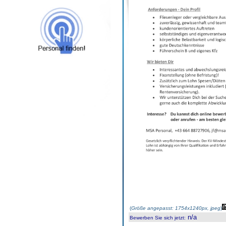
(
Größe angepasst: 1754x1240px, jpeg
)
n/a
Bewerben Sie sich jetzt
: