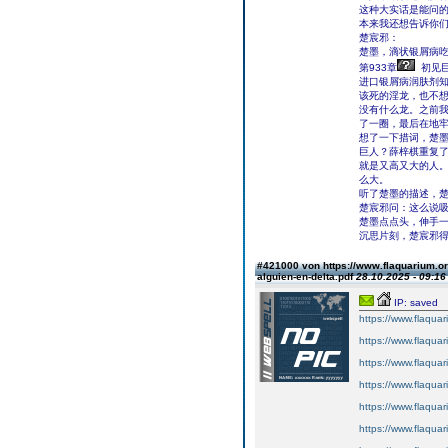
这种大实话是能问
本来我还想告诉你
楚宸邪：
楚墨，滴状银屑病
第933章
初见
进口银屑病润肤剂
该死的淫龙，也不想
没有什么龙。之前
了一圈，最后在地
想了一下措词，楚
巨人？薛梓棋重复
就是又高又大的人
么大。
听了楚墨的描述，
楚宸邪问：这么说
楚墨点点头，伸手
沉思片刻，楚宸邪
#421000 von https://www.flaquarium.or
alguien-en-delta.pdf
28.10.2025 - 09:16
IP: saved
https://www.flaquar
https://www.flaquar
https://www.flaquar
https://www.flaquar
https://www.flaquar
https://www.flaquar