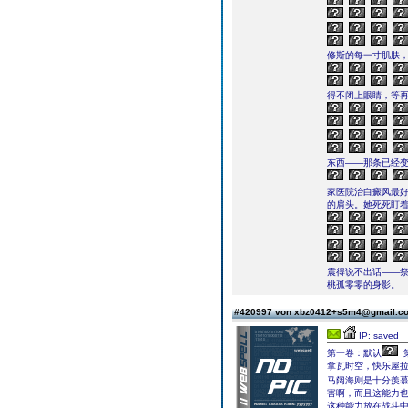
修斯的每一寸肌肤
得不闭上眼睛，等
东西——那条已经变得
家医院治白癜风最
的肩头。她死死盯
震得说不出话——
桃孤零零的身影。
#420997 von xbz0412+s5m4@gmail.
IP: saved
第一卷：默认
拿瓦时空，快乐屋
马阔海则是十分羡慕
害啊，而且这能力也
这种能力放在战斗