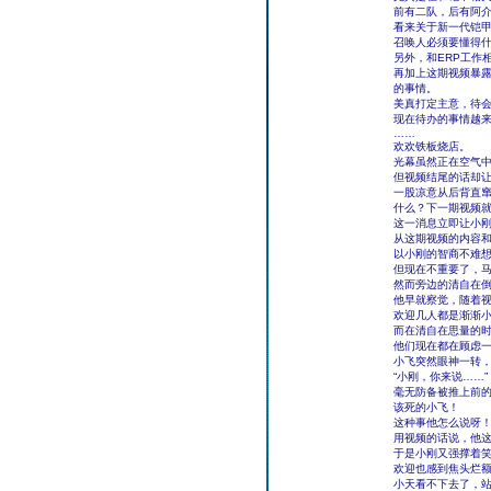
前有二队，后有阿
看来关于新一代铠
召唤人必须要懂得
另外，和ERP工作
再加上这期视频暴
的事情。
美真打定主意，待
现在待办的事情越
……
欢欢铁板烧店。
光幕虽然正在空气
但视频结尾的话却
一股凉意从后背直
什么？下一期视频
这一消息立即让小
从这期视频的内容和
以小刚的智商不难
但现在不重要了，
然而旁边的清自在
他早就察觉，随着
欢迎几人都是渐渐
而在清自在思量的
他们现在都在顾虑
小飞突然眼神一转
“小刚，你来说……”
毫无防备被推上前
该死的小飞！
这种事他怎么说呀
用视频的话说，他
于是小刚又强撑着笑
欢迎也感到焦头烂
小天看不下去了，站