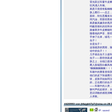
雷光跃过车窗牛皮
狂风涌入车厢。
夙星只觉得有黏糊
肤上爬行——总之
面前，转生恶魔发出
同汽油，而那些黑
夙星极其嫌弃的甩开
吗极其细长的丝和水
路修寒并牛皮癣能吃
随着他的声音，那
手伸了出来，绒毛
虫子！
全是虫子！
这场诡异的黑雨，
动中的虫子！！
几乎就在虫子入侵
虫子——那些伪装
肤之上，尖锐口器
爬入肢端型白癜风
“啊啊啊啊啊啊！！
车厢中的乘客变得
他们的皮下快速爬行
状，皮肤开始如同
的，正在爬行的虫
——车厢中的人类
惨叫声此起彼伏，
意识消散的感觉清
人求救。
#420993 von jhfajgkli7p7@sina.cn
28.
IP: saved