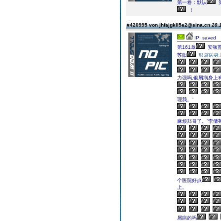
第一卷：默认
！
#420995 von jhfajgkll5e2@sina.cn
28.
IP: saved
第161章
安顿
苏阳
银屑病身
力强吗,银屑病身上
现我。”
麻烦郑哥了。”李倩
个医院好点
上。
屑病的吗