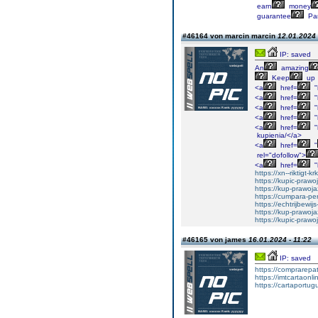
earn
money
guarantee
Par
#46164 von marcin marcin
12.01.2024 
IP: saved
An
amazing
Keep
up
<a
href=
"
<a
href=
"
<a
href=
"
<a
href=
"
<a
href=
"
kupienia/</a>
<a
href=
"
rel="dofollow">
<a
href=
"
https://xn--riktigt-k
https://kupic-prawo
https://kup-prawoj
https://cumpara-p
https://echtrijbewi
https://kup-prawoja
https://kupic-prawo
#46165 von james
16.01.2024 - 11:22
IP: saved
https://comprarepa
https://imtcartaonl
https://cartaportu