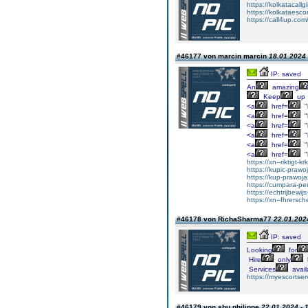
https://kolkatacallg
https://kolkataesc
https://call4up.com/
#46177 von marcin marcin
18.01.2024 
IP: saved
An
amazing
Keep
up
<a
href=
"
<a
href=
"
<a
href=
"
<a
href=
"
<a
href=
"
<a
href=
"
https://xn--riktigt-k
https://kupic-prawo
https://kup-prawoj
https://cumpara-p
https://echtrijbewi
https://xn--fhrers
#46178 von RichaSharma77
22.01.2024
IP: saved
Looking
for
Hire
only
Services
avail
https://myescortservi
#46179 von shu philippe
22.01.2024 - 