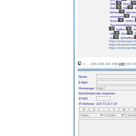
Zeit.
Denn
Zeit.
Wir
k
fahren
könne
versorgen
au
Ihnen
helfen,
Tauchzertifizierung
helfen,
ei
mit
dem
S
zu
schreiben
https://schengen-
https://express-fuh
https://schengenli
«
‹
...
2305
2306
2307
2308
2309
2310
23
Name:
E-Mail:
Homepage:
Sicherheitscode eingeben
37483
IP-Adresse:
216.73.217.24