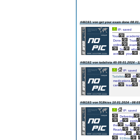
#46161 von get your exam done
08.01.
IP: saved
Your
academic
Done.
Trust
online
exam
So
who
ace
your
#46162 von tadalista 40
09.01.2024 - 1
IP: saved
Tadalista
40
medications,
c
can
lead
#46163 von 918kiss
10.01.2024 - 08:0
IP: saved
Delivering
of
easily
the
fun
al
Ready
for
investing
at
918kiss