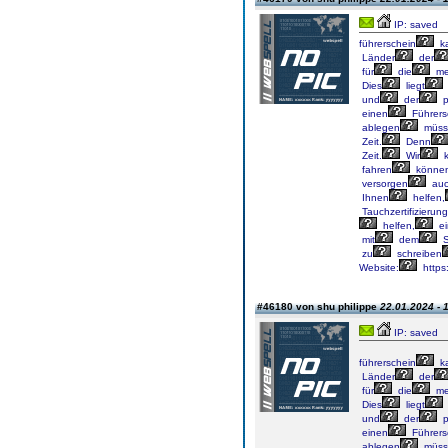
IP: saved
führerschein
k
Länder
der
für
die
me
Dies
liegt
und
der
p
einen
Führers
ablegen
müss
Zeit.
Denn
Zeit.
Wir
k
fahren
könne
versorgen
au
Ihnen
helfen,
Tauchzertifizierung
helfen,
ei
mit
dem
S
zu
schreiben
Website:
https
#46180 von shu philippe
22.01.2024 - 
IP: saved
führerschein
k
Länder
der
für
die
me
Dies
liegt
und
der
p
einen
Führers
ablegen
müss