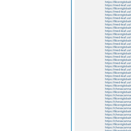
https://lilcentgloba
https://med-leaf.us/
https://lilcentglob
https://med-leaf.us/
https://lilcentglob
https://med-leaf.us/
https://lilcentglob
https://med-leaf.us/
https://lilcentgloba
https://med-leaf.us/
https://lilcentgloba
https://med-leaf.us/
https://lilcentglob
https://med-leaf.us/
https://lilcentgloba
https://med-leaf.us/
https://lilcentgloba
https://med-leaf.us/
https://lilcentglob
https://med-leaf.us/
https://lilcentglob
https://med-leaf.us/
https://lilcentglob
https://med-leaf.us/
https://lilcentgloba
https://med-leaf.us/
https://lilcentgloba
https://chesacanna
https://lilcentglob
https://chesacanna
https://lilcentgloba
https://chesacanna
https://lilcentglob
https://chesacanna
https://lilcentgloba
https://chesacanna
https://lilcentglob
https://chesacanna
https://lilcentgloba
https://chesacanna
https://lilcentglob