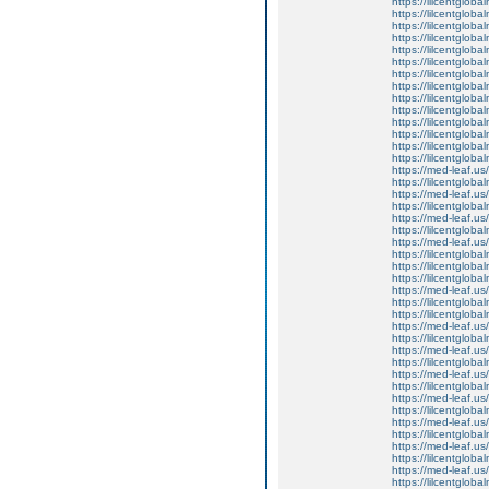
https://lilcentgloba
https://lilcentgloba
https://lilcentgloba
https://lilcentgloba
https://lilcentgloba
https://lilcentglob
https://lilcentgloba
https://lilcentgloba
https://lilcentglob
https://lilcentgloba
https://lilcentglob
https://lilcentgloba
https://lilcentgloba
https://lilcentgloba
https://med-leaf.us/
https://lilcentgloba
https://med-leaf.us/
https://lilcentgloba
https://med-leaf.us/
https://lilcentgloba
https://med-leaf.us/
https://lilcentgloba
https://lilcentgloba
https://lilcentgloba
https://med-leaf.us/
https://lilcentgloba
https://lilcentglob
https://med-leaf.us/
https://lilcentgloba
https://med-leaf.us/
https://lilcentgloba
https://med-leaf.us/
https://lilcentglob
https://med-leaf.us/
https://lilcentglob
https://med-leaf.us/
https://lilcentgloba
https://med-leaf.us/
https://lilcentgloba
https://med-leaf.us/
https://lilcentgloba