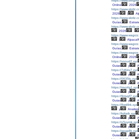
https://www.betgm
Online
2026
https://www.slotlz.
2026
|
Al
https://www.slotlz.
Guías,
Estrat
https://www.slotlz
2026
-
https://www.wagrzz
|
Alpaca
https://www.wagrzz
Guías,
Estrat
https://www.wagrz
Online
2026
https://vnnud2.xyz
Guias
y
A
https://7d64x7.xyz
Guias
y
A
https://0635lu.xyz
Guias
y
A
https://mvz4g1.xyz
Guias
y
A
https://9mvgf7.xyz
Guias
y
A
https://8wd9rk.xyz
y
Analisis
https://kdtaib.xyz
Guias
y
A
https://o5oymk.xyz
Guias
y
A
https://gpap8k.xyz
Guias
y
A