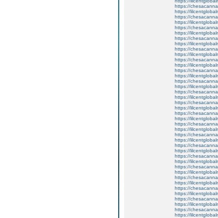
https://lilcentglob
https://chesacanna
https://lilcentglob
https://chesacanna
https://lilcentgloba
https://chesacanna
https://lilcentglob
https://chesacanna
https://lilcentglob
https://chesacanna
https://lilcentgloba
https://chesacanna
https://lilcentglob
https://chesacanna
https://lilcentglob
https://chesacanna
https://lilcentglob
https://chesacanna
https://lilcentgloba
https://chesacanna
https://lilcentglob
https://chesacanna
https://lilcentglob
https://chesacanna
https://lilcentgloba
https://chesacanna
https://lilcentglob
https://chesacanna
https://lilcentglob
https://chesacanna
https://lilcentgloba
https://chesacanna
https://lilcentglob
https://chesacanna
https://lilcentglob
https://chesacanna
https://lilcentglob
https://chesacanna
https://lilcentglob
https://chesacanna
https://lilcentglob