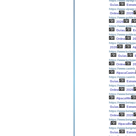
https://www.vipwgr
Guías,
Estrat
https://www.vipwgr
Online
2026
https://www.goldea
2026
|
https://www.goldea
Guías,
Es
https://www.goldea
Online
20
https://www.luckyj
2026
|
Al
https://www.luckyj
-
Guías,
E
https://www.luckyj
Online
20
https://www.casinlz
AlpacaCasino
https://www.casinlz
Guías,
Estrat
https://www.casinl
Online
2026
https://www.betwpz
AlpacaWin
https://www.betwpz
Guías,
Estrat
https://www.betwp
Online
2026
https://www.betgm
|
AlpacaBet
https://www.betgm
Guías,
Estrat