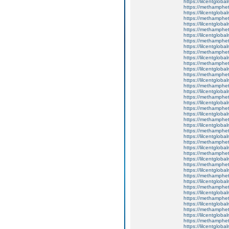
https://lilcentgloba
https://methamphe
https://lilcentgloba
https://methamphe
https://lilcentgloba
https://methamphe
https://lilcentglobal
https://methamphe
https://lilcentgloba
https://methamphe
https://lilcentgloba
https://methamphe
https://lilcentgloba
https://methamphe
https://lilcentgloba
https://methamphe
https://lilcentglob
https://methamphe
https://lilcentglob
https://methamphe
https://lilcentgloba
https://methamphe
https://lilcentgloba
https://methamphe
https://lilcentgloba
https://methamphe
https://lilcentgloba
https://methamphe
https://lilcentgloba
https://methamphe
https://lilcentglob
https://methamphe
https://lilcentglob
https://methamphe
https://lilcentglob
https://methamphe
https://lilcentglob
https://methamphe
https://lilcentgloba
https://methamphe
https://lilcentgloba