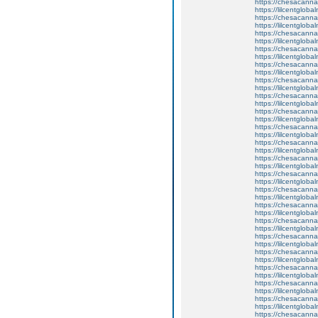
https://chesacanna
https://lilcentglob
https://chesacanna
https://lilcentglob
https://chesacanna
https://lilcentglob
https://chesacanna
https://lilcentglob
https://chesacanna
https://lilcentgloba
https://chesacanna
https://lilcentglobal
https://chesacanna
https://lilcentglob
https://chesacanna
https://lilcentglob
https://chesacanna
https://lilcentglob
https://chesacanna
https://lilcentgloba
https://chesacanna
https://lilcentglob
https://chesacanna
https://lilcentglob
https://chesacanna
https://lilcentgloba
https://chesacanna
https://lilcentglob
https://chesacanna
https://lilcentglob
https://chesacanna
https://lilcentglob
https://chesacanna
https://lilcentgloba
https://chesacanna
https://lilcentglob
https://chesacanna
https://lilcentglob
https://chesacanna
https://lilcentgloba
https://chesacanna