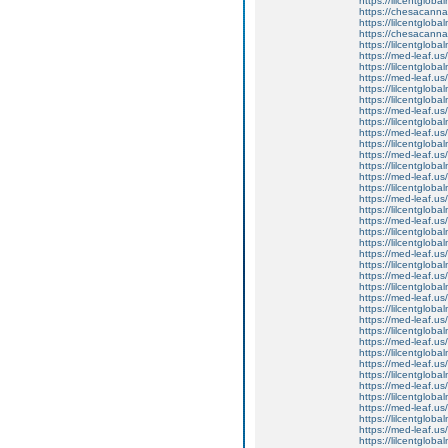
https://lilcentglob
https://chesacanna
https://lilcentglob
https://chesacanna
https://lilcentglob
https://med-leaf.us/
https://lilcentglob
https://med-leaf.us/
https://lilcentgloba
https://lilcentglob
https://med-leaf.us/
https://lilcentgloba
https://med-leaf.us/
https://lilcentgloba
https://med-leaf.us/
https://lilcentglob
https://med-leaf.us/
https://lilcentgloba
https://med-leaf.us/
https://lilcentglob
https://med-leaf.us/
https://lilcentglob
https://lilcentgloba
https://med-leaf.us/
https://lilcentglob
https://med-leaf.us/
https://lilcentglo
https://med-leaf.us/
https://lilcentglob
https://med-leaf.us/
https://lilcentglob
https://med-leaf.us/
https://lilcentglob
https://med-leaf.us/
https://lilcentglob
https://med-leaf.us/
https://lilcentglob
https://med-leaf.us/
https://lilcentglob
https://med-leaf.us/
https://lilcentgloba