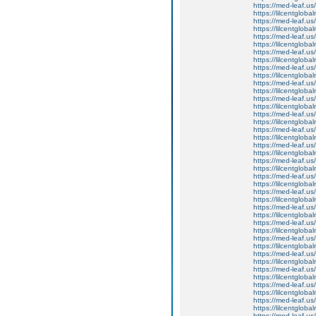
https://med-leaf.us/
https://lilcentgloba
https://med-leaf.us/
https://lilcentgloba
https://med-leaf.us/
https://lilcentglob
https://med-leaf.us/
https://lilcentglob
https://med-leaf.us/
https://lilcentglob
https://med-leaf.us/
https://lilcentgloba
https://med-leaf.us/
https://lilcentgloba
https://med-leaf.us/
https://lilcentgloba
https://med-leaf.us/
https://lilcentglob
https://med-leaf.us/
https://lilcentglob
https://med-leaf.us/
https://lilcentglob
https://med-leaf.us/
https://lilcentgloba
https://med-leaf.us/
https://lilcentgloba
https://med-leaf.us/
https://lilcentglob
https://med-leaf.us/
https://lilcentgloba
https://med-leaf.us/
https://lilcentgloba
https://med-leaf.us/
https://lilcentglob
https://med-leaf.us/
https://lilcentglob
https://med-leaf.us/
https://lilcentglob
https://med-leaf.us/
https://lilcentgloba
https://med-leaf.us/