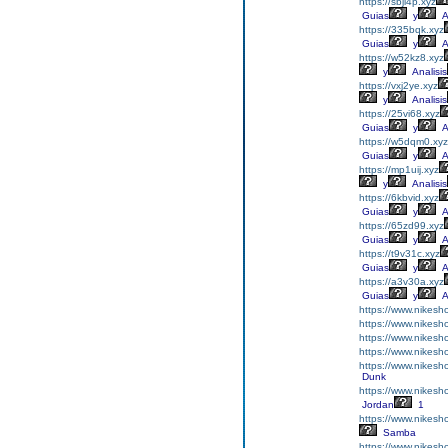
https://sbji4p.xyz
Guias
y
A
https://335bqk.xyz
Guias
y
A
https://w52kz8.xyz
y
Analisis
https://vxj2ye.xyz
y
Analisis
https://25vi68.xyz
Guias
y
A
https://w5dqm0.xyz
Guias
y
A
https://mp1uij.xyz
y
Analisis
https://6kbvid.xyz
Guias
y
A
https://65zd99.xyz
Guias
y
A
https://t9v31c.xyz
Guias
y
A
https://a3v30a.xyz
Guias
y
A
https://www.nikesh
https://www.nikesh
https://www.nikesh
https://www.nikesh
https://www.nikesh
Dunk
https://www.nikesh
Jordan
1
https://www.nikesh
Samba
https://www.nikesh