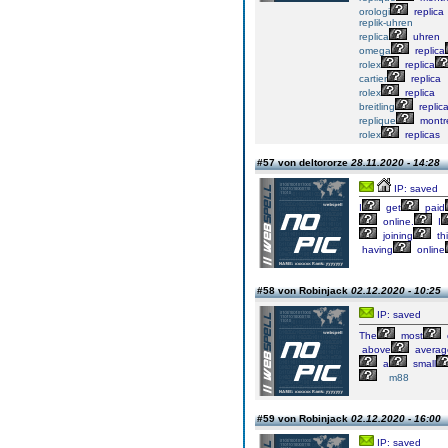
orologi
replica
replik-uhren
replica
uhren
omega
replica
rolex
replica
cartier
replica
rolex
replica
breitling
replic
replique
montr
rolex
replicas
#57 von deltororze
28.11.2020 - 14:28
IP: saved
I
get
paid
online.
I
joining
th
having
online
#58 von Robinjack
02.12.2020 - 10:25
IP: saved
The
most
above
averag
a
small
m88
#59 von Robinjack
02.12.2020 - 16:00
IP: saved