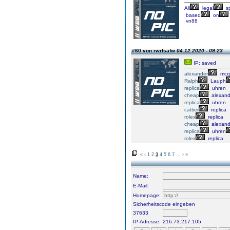
All
legal
sp
based
on
vn88
#60 von rwrfsafw
04.12.2020 - 09:23
IP: saved
alexander
mcq
Ralph
Lauph
replica
uhren
cheap
alexand
replica
uhren
cattier
replica
rolex
replica
cheap
alexand
replica
uhren
rolex
replica
«
‹
1
2
3
4
5
6
7
...
›
»
Name:
E-Mail:
Homepage:
Sicherheitscode eingeben
37633
IP-Adresse:
216.73.217.105