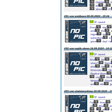
change
o
as
a
about
it?
#51 von smithseo
09.09.2020 - 15:16
IP: saved
Good
site!
and
the
d
might
be
subscribed
to
great
day! <a
#52 von replik uhren
16.09.2020 - 10:1
IP: saved
Sind
Sie
a
uhren?
Dann
sind
ein
f
führenden
Uh
Replica-Uhren
und
den
diesem
Grund
auf
der
g
#53 von shahmeerkhan
20.09.2020 - 1
IP: saved
I’ve
been
or
blog
po
I
at
l