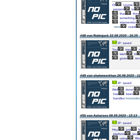
Of
course,
present
to
that
they
something,
intervention
west
coast
#48 von Robinjack
22.08.2020 - 16:25
IP: saved
You
may
n
want
to
gown
ren
#49 von shahmeerkhan
26.08.2020 - 1
IP: saved
Well
done!
has
been
handles
Immobilie
#50 von Asharseo
08.09.2020 - 15:13
IP: saved
Hey,
just
l
platform
you
using
Wor