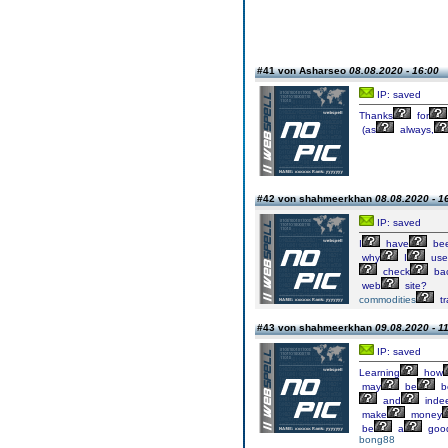
#41 von Asharseo
08.08.2020 - 16:00
IP: saved
Thanks
for
(as
always,
#42 von shahmeerkhan
08.08.2020 - 1
IP: saved
I
have
be
why
I
use
check
ba
web
site?
commodities
tr
#43 von shahmeerkhan
09.08.2020 - 1
IP: saved
Learning
how
may
be
be
and
inde
make
money
be
a
goo
bong88