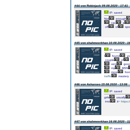
#44 von Robinjack
09.08.2020 - 17:41
IP: saved
Not
enough
car,
a
off
of
spo
#45 von shahmeerkhan
10.08.2020 - 1
IP: saved
I
found
yo
couple
of
very
goo
my
MSN
more
fro
traffic
mastery
#46 von Asharseo
15.08.2020 - 13:06
IP: saved
girls
usually
into
it~
https:
#47 von shahmeerkhan
16.08.2020 - 1
IP: saved