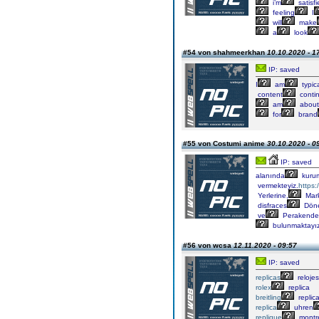
i’m
satisfi
feeling
I
will
make
a
look
#54 von shahmeerkhan
10.10.2020 - 1
IP: saved
I
am
typica
content
contin
am
about
for
brand
#55 von Costumi anime
30.10.2020 - 0
IP: saved
alanında
kuru
vermekteyiz.
https:
Yerlerine,
Mark
disfraces
Döne
ve
Perakende
bulunmaktayız
#56 von wcsa
12.11.2020 - 09:57
IP: saved
replicas
relojes
rolex
replica
breitling
replic
replica
uhren
replique
montr