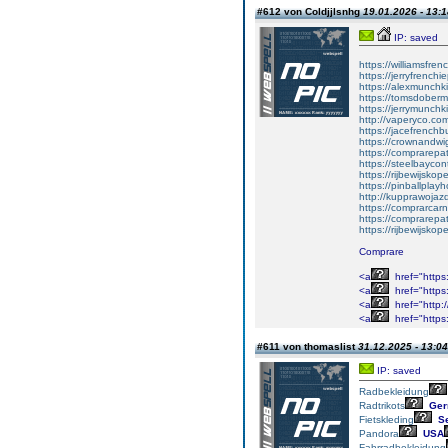
#612 von Coldjjlsnhg
19.01.2026 - 13:1
IP: saved
https://williamsfr
https://jerryfrench
https://alexmunchki
https://tomsdober
https://jerrymunch
http://vaperyco.co
https://jacefrench
https://crownandwi
https://comprarep
https://steelbayco
https://rijbewijsko
https://pinballpla
http://kupprawoja
https://comprarcar
https://comprarep
https://rijbewijsko
Comprare
<a
href="https
<a
href="https:
<a
href="http:
<a
href="https
#611 von thomaslist
31.12.2025 - 13:04
IP: saved
Radbekleidung
Radtrikots
Ger
Fietskleding
Se
Pandora
USA
Fahrradbekleidung