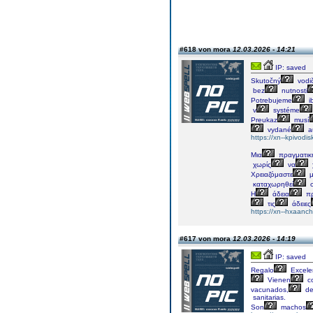
#618 von mora
12.03.2026 - 14:21
IP: saved
Skutočný
vodi
bez
nutnosti
Potrebujeme
i
v
systéme
Preukaz
musí
vydané
a
https://xn--kpivod
Μια
πραγματικ
χωρίς
να
Χρειαζόμαστε
μ
καταχωρηθεί
σ
Η
άδεια
πρ
τις
άδειες
https://xn--hxaan
#617 von mora
12.03.2026 - 14:19
IP: saved
Regalo
Excele
Vienen
c
vacunados,
de
sanitarias.
Son
machos