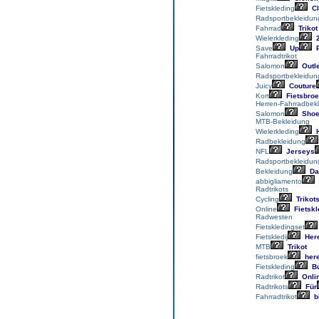
Fietskleding
Cl
Radsportbekleidun
Fahrrad
Trikot
Wielerkleding
2
Save
Up
P
Fahrradtrikot
Salomon
Outle
Radsportbekleidun
Juicy
Couture
Kort
Fietsbro
Herren-Fahrradbek
Salomon
Sho
MTB-Bekleidung
Wielerkleding
H
Radbekleidung
NFL
Jerseys
Radsportbekleidun
Bekleidung
Da
abbigliamento
Radtrikots
Cycling
Trikot
Online
Fietskl
Radwesten
Fietskledingset
Fietskledij
Her
MTB
Trikot
fietsbroek
her
Fietskleding
B
Radtrikot
Onli
Radtrikots
Für
Fahrradtrikot
bi