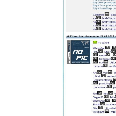
http://kupprawoja
https://comprarcar
https://steelbayco
Comprare
pate
<a
href="https
<a
href="https:
<a
href="http:
<a
href="https
#613 von inter documents
21.01.2026 -
IP: saved
WhatsApp
:
buy
DELF
exam
,
Certificate
buy
DEL
canada
certifi
Are
you
ti
obtain
essenti
Documentation,
providing
documents
yo
feel
free
t
SkypeID:
Ielts
WhatsApp
:
Email:
intadoc
Site:
https://in
Telegram:
http