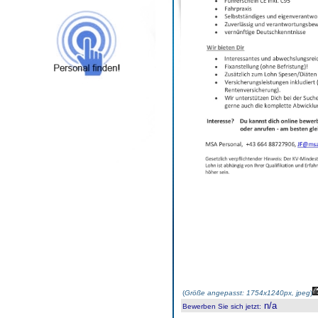
(
Größe angepasst: 1754x1240px, jpeg
)
n/a
Bewerben Sie sich jetzt
: