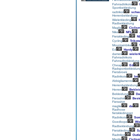
Fahrradtrikots
Sportbekleidung
radtrikot
schwa
Herrenbekleidung
Wielerkleding
H
Radbekleidung
Maglia
Ciclis
Nike
NFL
Fietskleding
N
Cycling
Trikot
Mountainbike
T
Ed
Hardy
dames
wieler
Fahrradtrikots
Fahrradbekleidung
Cheap
Ed
Radsportbekleidun
Fietsbroek
Radtrikots
Im
Abbigliamento
Herrenbekleidung
Herren
Beklei
Bekleidung
Da
Fietsshirt
Best
Fietsshirt
maglie
da
Radhose
fietskledingset
Radtrikots
Som
Goedkope
Wie
Radbekleidung
Fietskleding
Sa
Radtrikot
Outle
Maglia
Ciclis