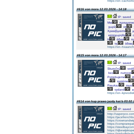
https://xn--cachor
#616 von mora
12.03.2026 - 14:18
IP: saved
Μια
πραγματικ
χωρίς
να
Χρειαζόμαστε
μ
καταχωρηθεί
σ
Η
άδεια
πρ
τις
άδειες
https://xn--hxaan
#615 von mora
12.03.2026 - 14:17
IP: saved
Skutočný
vodi
bez
nutnosti
Potrebujeme
i
v
systéme
Preukaz
musí
vydané
a
https://xn--kpivod
#614 von kup prawo jazdy kat b
03.02.
IP: saved
http://vaperyco.co
https://jacefrench
https://crownandwi
https://comprarep
https://steelbayco
https://rijbewijsko
https://pinballpla