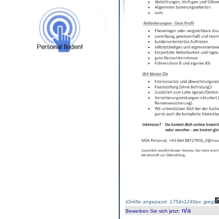
(
Größe angepasst: 1754x1240px, jpeg
)
n/a
Bewerben Sie sich jetzt
: