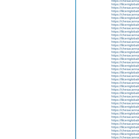
https://chesacanna
https://lilcentglob
https://chesacanna
https://lilcentglob
https://chesacanna
https://lilcentglob
https://chesacanna
https://lilcentglob
https://chesacanna
https://lilcentgloba
https://chesacanna
https://lilcentglobal
https://chesacanna
https://lilcentglob
https://chesacanna
https://lilcentglob
https://chesacanna
https://lilcentglob
https://chesacanna
https://lilcentgloba
https://chesacanna
https://lilcentglob
https://chesacanna
https://lilcentglob
https://chesacanna
https://lilcentgloba
https://chesacanna
https://lilcentglob
https://chesacanna
https://lilcentglob
https://chesacanna
https://lilcentglob
https://chesacanna
https://lilcentgloba
https://chesacanna
https://lilcentglob
https://chesacanna
https://lilcentglob
https://chesacanna
https://lilcentgloba
https://chesacanna