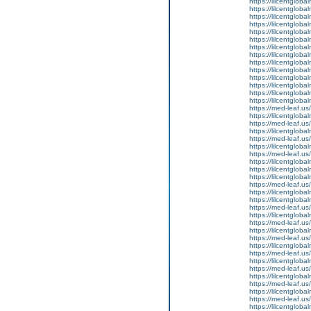
https://lilcentgloba
https://lilcentgloba
https://lilcentgloba
https://lilcentgloba
https://lilcentgloba
https://lilcentglob
https://lilcentgloba
https://lilcentgloba
https://lilcentglob
https://lilcentgloba
https://lilcentglob
https://lilcentgloba
https://lilcentgloba
https://lilcentgloba
https://med-leaf.us/
https://lilcentgloba
https://med-leaf.us/
https://lilcentgloba
https://med-leaf.us/
https://lilcentgloba
https://med-leaf.us/
https://lilcentgloba
https://lilcentgloba
https://lilcentgloba
https://med-leaf.us/
https://lilcentgloba
https://lilcentglob
https://med-leaf.us/
https://lilcentgloba
https://med-leaf.us/
https://lilcentgloba
https://med-leaf.us/
https://lilcentglob
https://med-leaf.us/
https://lilcentglob
https://med-leaf.us/
https://lilcentgloba
https://med-leaf.us/
https://lilcentgloba
https://med-leaf.us/
https://lilcentgloba