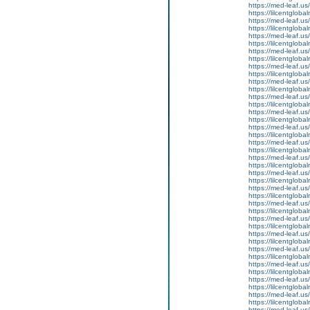
https://med-leaf.us/
https://lilcentgloba
https://med-leaf.us/
https://lilcentgloba
https://med-leaf.us/
https://lilcentglob
https://med-leaf.us/
https://lilcentglob
https://med-leaf.us/
https://lilcentglob
https://med-leaf.us/
https://lilcentgloba
https://med-leaf.us/
https://lilcentgloba
https://med-leaf.us/
https://lilcentgloba
https://med-leaf.us/
https://lilcentglob
https://med-leaf.us/
https://lilcentglob
https://med-leaf.us/
https://lilcentglob
https://med-leaf.us/
https://lilcentgloba
https://med-leaf.us/
https://lilcentgloba
https://med-leaf.us/
https://lilcentglob
https://med-leaf.us/
https://lilcentgloba
https://med-leaf.us/
https://lilcentgloba
https://med-leaf.us/
https://lilcentglob
https://med-leaf.us/
https://lilcentglob
https://med-leaf.us/
https://lilcentglob
https://med-leaf.us/
https://lilcentgloba
https://med-leaf.us/