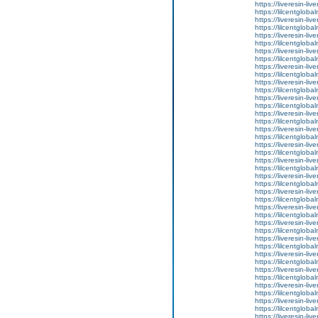
https://liveresin-liv
https://lilcentglo
https://liveresin-liv
https://lilcentgloba
https://liveresin-liv
https://lilcentgloba
https://liveresin-liv
https://lilcentgloba
https://liveresin-liv
https://lilcentgloba
https://liveresin-liv
https://lilcentglob
https://liveresin-liv
https://lilcentglob
https://liveresin-liv
https://lilcentglob
https://liveresin-liv
https://lilcentglo
https://liveresin-liv
https://lilcentglob
https://liveresin-liv
https://lilcentgloba
https://liveresin-liv
https://lilcentgloba
https://liveresin-liv
https://lilcentgloba
https://liveresin-liv
https://lilcentgloba
https://liveresin-liv
https://lilcentgloba
https://liveresin-liv
https://lilcentgloba
https://liveresin-liv
https://lilcentgloba
https://liveresin-liv
https://lilcentgloba
https://liveresin-liv
https://lilcentgloba
https://liveresin-liv
https://lilcentgloba
https://liveresin-liv