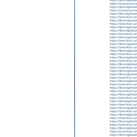
https://lilcentglob
https://chesacanna
https://lilcentglob
https://chesacanna
https://lilcentglob
https://med-leaf.us/
https://lilcentglob
https://med-leaf.us/
https://lilcentgloba
https://lilcentglob
https://med-leaf.us/
https://lilcentgloba
https://med-leaf.us/
https://lilcentgloba
https://med-leaf.us/
https://lilcentglob
https://med-leaf.us/
https://lilcentgloba
https://med-leaf.us/
https://lilcentglob
https://med-leaf.us/
https://lilcentglob
https://lilcentgloba
https://med-leaf.us/
https://lilcentglob
https://med-leaf.us/
https://lilcentglo
https://med-leaf.us/
https://lilcentglob
https://med-leaf.us/
https://lilcentglob
https://med-leaf.us/
https://lilcentglob
https://med-leaf.us/
https://lilcentglob
https://med-leaf.us/
https://lilcentglob
https://med-leaf.us/
https://lilcentglob
https://med-leaf.us/
https://lilcentgloba