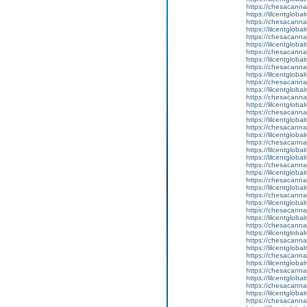
https://chesacanna
https://lilcentglob
https://chesacanna
https://lilcentgloba
https://chesacanna
https://lilcentgloba
https://chesacanna
https://lilcentglob
https://chesacanna
https://lilcentgloba
https://chesacanna
https://lilcentglob
https://chesacanna
https://lilcentglob
https://chesacanna
https://lilcentglob
https://chesacanna
https://lilcentglob
https://chesacanna
https://lilcentglob
https://lilcentgloba
https://chesacanna
https://lilcentgloba
https://chesacanna
https://lilcentglob
https://chesacanna
https://lilcentglob
https://chesacanna
https://lilcentglob
https://chesacanna
https://lilcentglob
https://chesacanna
https://lilcentglob
https://chesacanna
https://lilcentgloba
https://chesacanna
https://lilcentglobal
https://chesacanna
https://lilcentglob
https://chesacanna