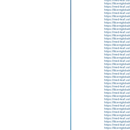
https://med-leaf.us/
https://lilcentgloba
https://med-leaf.us/
https://lilcentgloba
https://med-leaf.us/
https://lilcentgloba
https://med-leaf.us/
https://lilcentgloba
https://lilcentgloba
https://lilcentgloba
https://med-leaf.us/
https://lilcentgloba
https://lilcentglob
https://med-leaf.us/
https://lilcentgloba
https://med-leaf.us/
https://lilcentgloba
https://med-leaf.us/
https://lilcentglob
https://med-leaf.us/
https://lilcentglob
https://med-leaf.us/
https://lilcentgloba
https://med-leaf.us/
https://lilcentgloba
https://med-leaf.us/
https://lilcentgloba
https://med-leaf.us/
https://lilcentgloba
https://med-leaf.us/
https://lilcentgloba
https://med-leaf.us/
https://lilcentgloba
https://med-leaf.us/
https://lilcentgloba
https://med-leaf.us/
https://lilcentgloba
https://med-leaf.us/
https://lilcentgloba
https://med-leaf.us/
https://lilcentgloba