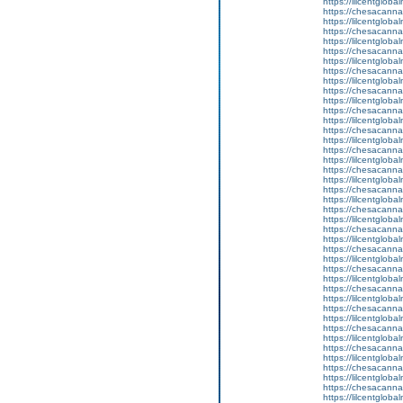
https://lilcentglob
https://chesacanna
https://lilcentglob
https://chesacanna
https://lilcentgloba
https://chesacanna
https://lilcentglob
https://chesacanna
https://lilcentglob
https://chesacanna
https://lilcentgloba
https://chesacanna
https://lilcentglob
https://chesacanna
https://lilcentglob
https://chesacanna
https://lilcentglob
https://chesacanna
https://lilcentgloba
https://chesacanna
https://lilcentglob
https://chesacanna
https://lilcentglob
https://chesacanna
https://lilcentgloba
https://chesacanna
https://lilcentglob
https://chesacanna
https://lilcentglob
https://chesacanna
https://lilcentgloba
https://chesacanna
https://lilcentglob
https://chesacanna
https://lilcentglob
https://chesacanna
https://lilcentglob
https://chesacanna
https://lilcentglob
https://chesacanna
https://lilcentglob