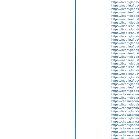
https://lilcentgloba
https://med-leaf.us/
https://lilcentglob
https://med-leaf.us/
https://lilcentglob
https://med-leaf.us/
https://lilcentglob
https://med-leaf.us/
https://lilcentgloba
https://med-leaf.us/
https://lilcentgloba
https://med-leaf.us/
https://lilcentglob
https://med-leaf.us/
https://lilcentgloba
https://med-leaf.us/
https://lilcentgloba
https://med-leaf.us/
https://lilcentglob
https://med-leaf.us/
https://lilcentglob
https://med-leaf.us/
https://lilcentglob
https://med-leaf.us/
https://lilcentgloba
https://med-leaf.us/
https://lilcentgloba
https://chesacanna
https://lilcentglob
https://chesacanna
https://lilcentgloba
https://chesacanna
https://lilcentglob
https://chesacanna
https://lilcentgloba
https://chesacanna
https://lilcentglob
https://chesacanna
https://lilcentgloba
https://chesacanna
https://lilcentglob