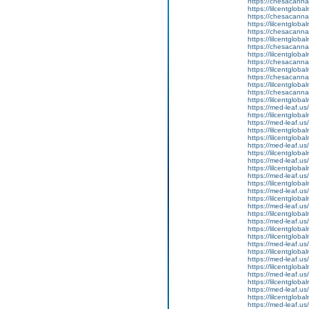
https://chesacanna
https://lilcentgloba
https://chesacanna
https://lilcentglob
https://chesacanna
https://lilcentglob
https://chesacanna
https://lilcentglob
https://chesacanna
https://lilcentglob
https://chesacanna
https://lilcentglob
https://chesacanna
https://lilcentglob
https://med-leaf.us/
https://lilcentglob
https://med-leaf.us/
https://lilcentgloba
https://lilcentglob
https://med-leaf.us/
https://lilcentgloba
https://med-leaf.us/
https://lilcentgloba
https://med-leaf.us/
https://lilcentglob
https://med-leaf.us/
https://lilcentgloba
https://med-leaf.us/
https://lilcentglob
https://med-leaf.us/
https://lilcentglob
https://lilcentgloba
https://med-leaf.us/
https://lilcentglob
https://med-leaf.us/
https://lilcentglo
https://med-leaf.us/
https://lilcentglob
https://med-leaf.us/
https://lilcentglob
https://med-leaf.us/