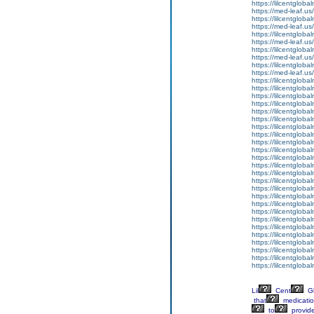
https://lilcentglob
https://med-leaf.us/
https://lilcentglob
https://med-leaf.us/
https://lilcentglob
https://med-leaf.us/
https://lilcentglob
https://med-leaf.us/
https://lilcentgloba
https://med-leaf.us/
https://lilcentglob
https://lilcentgloba
https://lilcentglobal
https://lilcentglobal
https://lilcentglobal
https://lilcentgloba
https://lilcentgloba
https://lilcentgloba
https://lilcentgloba
https://lilcentgloba
https://lilcentgloba
https://lilcentglobal
https://lilcentglobal
https://lilcentgloba
https://lilcentgloba
https://lilcentgloba
https://lilcentgloba
https://lilcentgloba
https://lilcentglob
https://lilcentgloba
https://lilcentgloba
https://lilcentglob
https://lilcentgloba
https://lilcentgloba
https://lilcentgloba
Lil
Cent
Gl
that
medicati
to
provid