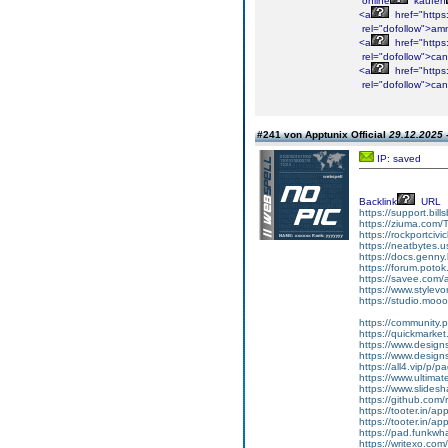
online
kaufen
<a
href="https
rel="dofollow">am
<a
href="https:
rel="dofollow">ca
<a
href="https
rel="dofollow">ca
#241 von Apptunix Official
29.12.2025 
IP: saved
Backlink
URL
https://support.bi
https://ziuma.com/
https://rockportciv
https://neatbytes.u
https://docs.genn
https://forum.poto
https://savee.com/a
https://www.stylevo
https://studio.moo
https://community.
https://quickmarke
https://www.designs
https://www.design
https://all4.vip/p/
https://www.ultima
https://www.slide
https://github.co
https://tooter.in/app
https://tooter.in/
https://pad.funkw
https://writexo.c