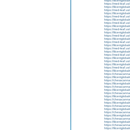
https://lilcentglob
https://med-leaf.us/
https://lilcentglob
https://med-leaf.us/
https://lilcentgloba
https://med-leaf.us/
https://lilcentgloba
https://med-leaf.us/
https://lilcentglob
https://med-leaf.us/
https://lilcentgloba
https://med-leaf.us/
https://lilcentgloba
https://med-leaf.us/
https://lilcentglob
https://med-leaf.us/
https://lilcentglob
https://med-leaf.us/
https://lilcentglob
https://med-leaf.us/
https://lilcentgloba
https://med-leaf.us/
https://lilcentgloba
https://chesacanna
https://lilcentglob
https://chesacanna
https://lilcentgloba
https://chesacanna
https://lilcentglob
https://chesacanna
https://lilcentgloba
https://chesacanna
https://lilcentglob
https://chesacanna
https://lilcentgloba
https://chesacanna
https://lilcentglob
https://chesacanna
https://lilcentglob
https://chesacanna
https://lilcentgloba