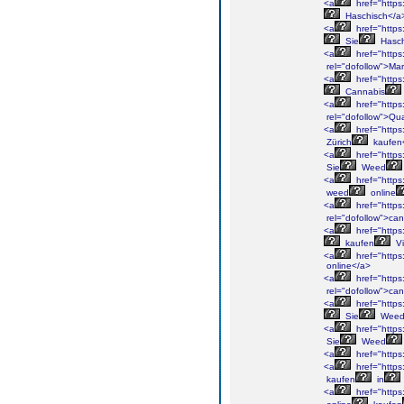
<a
href="https
Haschisch</a
<a
href="https
Sie
Hasch
<a
href="https
rel="dofollow">Ma
<a
href="https
Cannabis
<a
href="https
rel="dofollow">Qua
<a
href="https:
Zürich
kaufen
<a
href="https
Sie
Weed
<a
href="https
weed
online
<a
href="https
rel="dofollow">ca
<a
href="https
kaufen
Vi
<a
href="https
online</a>
<a
href="https
rel="dofollow">ca
<a
href="https
Sie
Wee
<a
href="https
Sie
Weed
<a
href="https
<a
href="https
kaufen
in
<a
href="https: