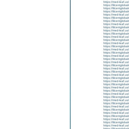
https://med-leaf.us/
https://lilcentgloba
https://lilcentgloba
https://lilcentgloba
https://med-leaf.us/
https://lilcentgloba
https://lilcentglob
https://med-leaf.us/
https://lilcentgloba
https://med-leaf.us/
https://lilcentgloba
https://med-leaf.us/
https://lilcentglob
https://med-leaf.us/
https://lilcentglob
https://med-leaf.us/
https://lilcentgloba
https://med-leaf.us/
https://lilcentgloba
https://med-leaf.us/
https://lilcentgloba
https://med-leaf.us/
https://lilcentgloba
https://med-leaf.us/
https://lilcentgloba
https://med-leaf.us/
https://lilcentgloba
https://med-leaf.us/
https://lilcentgloba
https://med-leaf.us/
https://lilcentgloba
https://med-leaf.us/
https://lilcentgloba
https://med-leaf.us/
https://lilcentgloba
https://med-leaf.us/
https://lilcentgloba
https://med-leaf.us/
https://lilcentglob
https://med-leaf.us/
https://lilcentglob