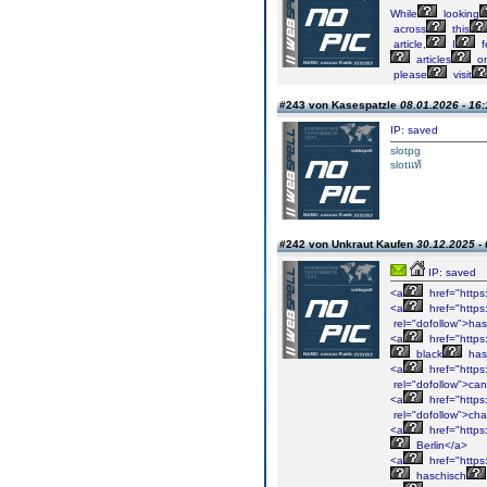
While
looking
across
this
article,
I
f
articles
o
please
visit
#243 von Kasespatzle
08.01.2026 - 16:
IP: saved
slotpg
slotแท้
#242 von Unkraut Kaufen
30.12.2025 - 
IP: saved
<a
href="https
<a
href="https
rel="dofollow">has
<a
href="https
black
has
<a
href="https
rel="dofollow">ca
<a
href="https
rel="dofollow">cha
<a
href="https
Berlin</a>
<a
href="https
haschisch