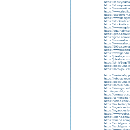
https://shareyourso
https://shareyourso
https://www.martin
https://www.alltrai
https://experiment.
https://www.design
https://stocktwits.c
https://stocktwits.
https://www.magclo
https://qna.habr.co
https://gitee.com/
https://gitee.com/
https://www.walksco
https://www.walksc
https://500px.com/p
https://www.mixclou
https://www.goodr
https://pixabay.co
https://pixabay.co
https://pin.it/1ggy
https://blogs.umb
https://sites.gsu.
https://fueler.io/app
https://robustdire
https://blogs.umb.
https://sites.suffo
https://sites.gsu.
http://myworldgo.
https://owntweet.
https://confengine.
https://vimeo.com
https://lnk.bio/apptu
https://myarticles.io
https://myarticles.io
https://www.youbiz.
https://3rrend.com/
https://3rrend.com/
https://socialgem.ne
https://socialgem.n
https://www.stairway