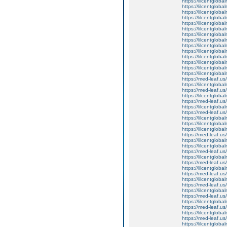
https://lilcentgloba
https://lilcentgloba
https://lilcentgloba
https://lilcentgloba
https://lilcentgloba
https://lilcentglob
https://lilcentgloba
https://lilcentgloba
https://lilcentglob
https://lilcentgloba
https://lilcentglob
https://lilcentgloba
https://lilcentgloba
https://lilcentgloba
https://med-leaf.us/
https://lilcentgloba
https://med-leaf.us/
https://lilcentgloba
https://med-leaf.us/
https://lilcentgloba
https://med-leaf.us/
https://lilcentgloba
https://lilcentgloba
https://lilcentgloba
https://med-leaf.us/
https://lilcentgloba
https://lilcentglob
https://med-leaf.us/
https://lilcentgloba
https://med-leaf.us/
https://lilcentgloba
https://med-leaf.us/
https://lilcentglob
https://med-leaf.us/
https://lilcentglob
https://med-leaf.us/
https://lilcentgloba
https://med-leaf.us/
https://lilcentgloba
https://med-leaf.us/
https://lilcentgloba