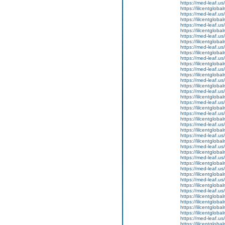
https://med-leaf.us/
https://lilcentgloba
https://med-leaf.us/
https://lilcentgloba
https://med-leaf.us/
https://lilcentgloba
https://med-leaf.us/
https://lilcentgloba
https://med-leaf.us/
https://lilcentgloba
https://med-leaf.us/
https://lilcentgloba
https://med-leaf.us/
https://lilcentgloba
https://med-leaf.us/
https://lilcentgloba
https://med-leaf.us/
https://lilcentgloba
https://med-leaf.us/
https://lilcentgloba
https://med-leaf.us/
https://lilcentgloba
https://med-leaf.us/
https://lilcentglob
https://med-leaf.us/
https://lilcentglob
https://med-leaf.us/
https://lilcentglob
https://med-leaf.us/
https://lilcentglob
https://med-leaf.us/
https://lilcentgloba
https://med-leaf.us/
https://lilcentgloba
https://med-leaf.us/
https://lilcentgloba
https://lilcentgloba
https://lilcentgloba
https://lilcentgloba
https://med-leaf.us/
https://lilcentgloba