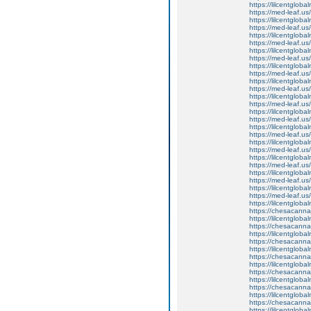
https://lilcentgloba
https://med-leaf.us/
https://lilcentglob
https://med-leaf.us/
https://lilcentglob
https://med-leaf.us/
https://lilcentglob
https://med-leaf.us/
https://lilcentgloba
https://med-leaf.us/
https://lilcentgloba
https://med-leaf.us/
https://lilcentglob
https://med-leaf.us/
https://lilcentgloba
https://med-leaf.us/
https://lilcentgloba
https://med-leaf.us/
https://lilcentglob
https://med-leaf.us/
https://lilcentglob
https://med-leaf.us/
https://lilcentglob
https://med-leaf.us/
https://lilcentgloba
https://med-leaf.us/
https://lilcentgloba
https://chesacanna
https://lilcentglob
https://chesacanna
https://lilcentgloba
https://chesacanna
https://lilcentglob
https://chesacanna
https://lilcentgloba
https://chesacanna
https://lilcentglob
https://chesacanna
https://lilcentgloba
https://chesacanna
https://lilcentglob