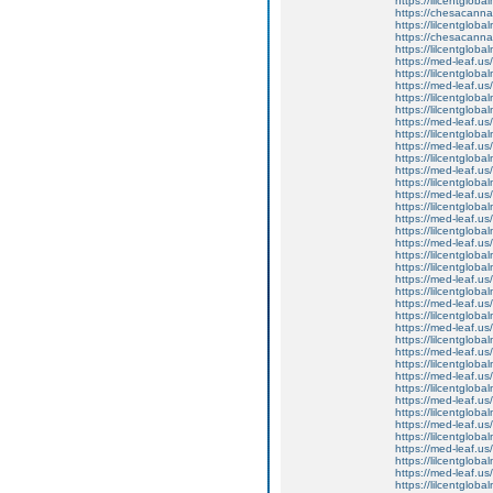
https://lilcentglob
https://chesacanna
https://lilcentglob
https://chesacanna
https://lilcentglob
https://med-leaf.us/
https://lilcentglob
https://med-leaf.us/
https://lilcentgloba
https://lilcentglob
https://med-leaf.us/
https://lilcentgloba
https://med-leaf.us/
https://lilcentgloba
https://med-leaf.us/
https://lilcentglob
https://med-leaf.us/
https://lilcentgloba
https://med-leaf.us/
https://lilcentglob
https://med-leaf.us/
https://lilcentglob
https://lilcentgloba
https://med-leaf.us/
https://lilcentglob
https://med-leaf.us/
https://lilcentglo
https://med-leaf.us/
https://lilcentglob
https://med-leaf.us/
https://lilcentglob
https://med-leaf.us/
https://lilcentglob
https://med-leaf.us/
https://lilcentglob
https://med-leaf.us/
https://lilcentglob
https://med-leaf.us/
https://lilcentglob
https://med-leaf.us/
https://lilcentgloba