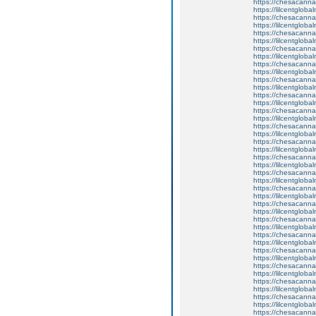
https://chesacanna
https://lilcentglob
https://chesacanna
https://lilcentglob
https://chesacanna
https://lilcentglob
https://chesacanna
https://lilcentglob
https://chesacanna
https://lilcentgloba
https://chesacanna
https://lilcentglobal
https://chesacanna
https://lilcentglob
https://chesacanna
https://lilcentglob
https://chesacanna
https://lilcentglob
https://chesacanna
https://lilcentgloba
https://chesacanna
https://lilcentglob
https://chesacanna
https://lilcentglob
https://chesacanna
https://lilcentgloba
https://chesacanna
https://lilcentglob
https://chesacanna
https://lilcentglob
https://chesacanna
https://lilcentglob
https://chesacanna
https://lilcentgloba
https://chesacanna
https://lilcentglob
https://chesacanna
https://lilcentglob
https://chesacanna
https://lilcentgloba
https://chesacanna