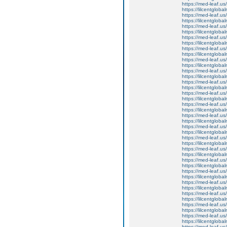
https://med-leaf.us/
https://lilcentgloba
https://med-leaf.us/
https://lilcentgloba
https://med-leaf.us/
https://lilcentglob
https://med-leaf.us/
https://lilcentglob
https://med-leaf.us/
https://lilcentglob
https://med-leaf.us/
https://lilcentgloba
https://med-leaf.us/
https://lilcentgloba
https://med-leaf.us/
https://lilcentgloba
https://med-leaf.us/
https://lilcentglob
https://med-leaf.us/
https://lilcentglob
https://med-leaf.us/
https://lilcentglob
https://med-leaf.us/
https://lilcentgloba
https://med-leaf.us/
https://lilcentgloba
https://med-leaf.us/
https://lilcentglob
https://med-leaf.us/
https://lilcentgloba
https://med-leaf.us/
https://lilcentgloba
https://med-leaf.us/
https://lilcentglob
https://med-leaf.us/
https://lilcentglob
https://med-leaf.us/
https://lilcentglob
https://med-leaf.us/
https://lilcentgloba
https://med-leaf.us/