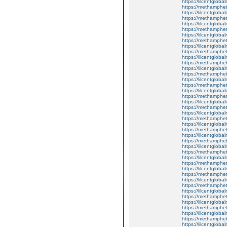
https://lilcentgloba
https://methamphe
https://lilcentgloba
https://methamphe
https://lilcentgloba
https://methamphe
https://lilcentglobal
https://methamphe
https://lilcentgloba
https://methamphe
https://lilcentgloba
https://methamphe
https://lilcentgloba
https://methamphe
https://lilcentgloba
https://methamphe
https://lilcentglob
https://methamphe
https://lilcentglob
https://methamphe
https://lilcentgloba
https://methamphe
https://lilcentgloba
https://methamphe
https://lilcentgloba
https://methamphe
https://lilcentgloba
https://methamphe
https://lilcentgloba
https://methamphe
https://lilcentglob
https://methamphe
https://lilcentglob
https://methamphe
https://lilcentglob
https://methamphe
https://lilcentglob
https://methamphe
https://lilcentgloba
https://methamphe
https://lilcentgloba