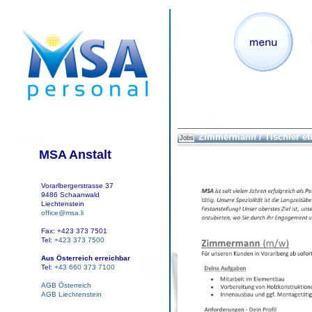
Zimmermann / Tischler et
Jobs
MSA Anstalt
Vorarlbergerstrasse 37
9486 Schaanwald
Liechtenstein
office@msa.li
Fax: +423 373 7501
Tel:
+423 373 7500
Aus Österreich erreichbar
Tel:
+43 660 373 7100
AGB Österreich
AGB Liechtenstein