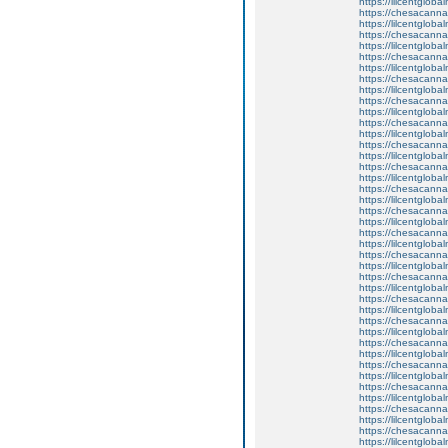
https://lilcentglob
https://chesacanna
https://lilcentglob
https://chesacanna
https://lilcentgloba
https://chesacanna
https://lilcentglob
https://chesacanna
https://lilcentglob
https://chesacanna
https://lilcentgloba
https://chesacanna
https://lilcentglob
https://chesacanna
https://lilcentglob
https://chesacanna
https://lilcentglob
https://chesacanna
https://lilcentgloba
https://chesacanna
https://lilcentglob
https://chesacanna
https://lilcentglob
https://chesacanna
https://lilcentgloba
https://chesacanna
https://lilcentglob
https://chesacanna
https://lilcentglob
https://chesacanna
https://lilcentgloba
https://chesacanna
https://lilcentglob
https://chesacanna
https://lilcentglob
https://chesacanna
https://lilcentglob
https://chesacanna
https://lilcentglob
https://chesacanna
https://lilcentglob