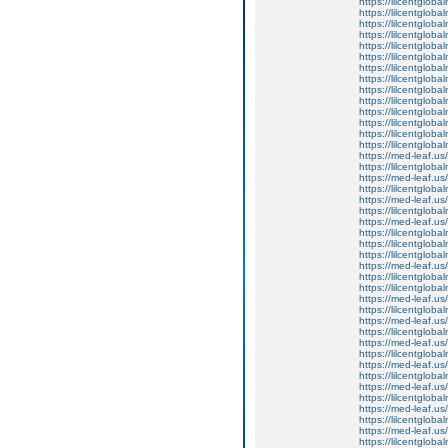
https://lilcentgloba
https://lilcentgloba
https://lilcentgloba
https://lilcentgloba
https://lilcentgloba
https://lilcentglob
https://lilcentgloba
https://lilcentgloba
https://lilcentglob
https://lilcentgloba
https://lilcentglob
https://lilcentgloba
https://lilcentgloba
https://lilcentgloba
https://med-leaf.us/
https://lilcentgloba
https://med-leaf.us/
https://lilcentgloba
https://med-leaf.us/
https://lilcentgloba
https://med-leaf.us/
https://lilcentgloba
https://lilcentgloba
https://lilcentgloba
https://med-leaf.us/
https://lilcentgloba
https://lilcentglob
https://med-leaf.us/
https://lilcentgloba
https://med-leaf.us/
https://lilcentgloba
https://med-leaf.us/
https://lilcentglob
https://med-leaf.us/
https://lilcentglob
https://med-leaf.us/
https://lilcentgloba
https://med-leaf.us/
https://lilcentgloba
https://med-leaf.us/
https://lilcentgloba