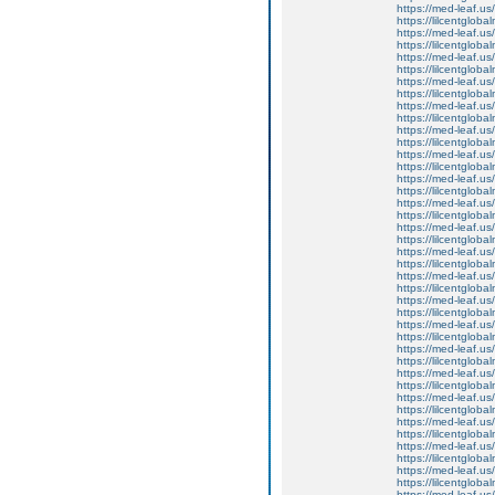
https://med-leaf.us/
https://lilcentgloba
https://med-leaf.us/
https://lilcentgloba
https://med-leaf.us/
https://lilcentglob
https://med-leaf.us/
https://lilcentglob
https://med-leaf.us/
https://lilcentglob
https://med-leaf.us/
https://lilcentgloba
https://med-leaf.us/
https://lilcentgloba
https://med-leaf.us/
https://lilcentgloba
https://med-leaf.us/
https://lilcentglob
https://med-leaf.us/
https://lilcentglob
https://med-leaf.us/
https://lilcentglob
https://med-leaf.us/
https://lilcentgloba
https://med-leaf.us/
https://lilcentgloba
https://med-leaf.us/
https://lilcentglob
https://med-leaf.us/
https://lilcentgloba
https://med-leaf.us/
https://lilcentgloba
https://med-leaf.us/
https://lilcentglob
https://med-leaf.us/
https://lilcentglob
https://med-leaf.us/
https://lilcentglob
https://med-leaf.us/
https://lilcentgloba
https://med-leaf.us/