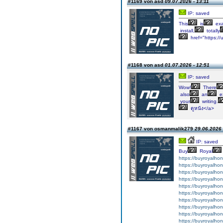
#1169 von asd
09.07.2026 - 13:11
IP: saved
This
is
exa
install,
totally
href="https://
#1168 von asd
01.07.2026 - 12:51
IP: saved
Wow!
There
also
an
ex
your
writing.
ดูหนัง</a>
#1167 von osmanmalik279
29.06.2026 
IP: saved
Buy
Royal
https://buyroyalho
https://buyroyalho
https://buyroyalho
https://buyroyalho
https://buyroyalho
https://buyroyalho
https://buyroyalho
https://buyroyalho
https://buyroyalho
https://buyroyalho