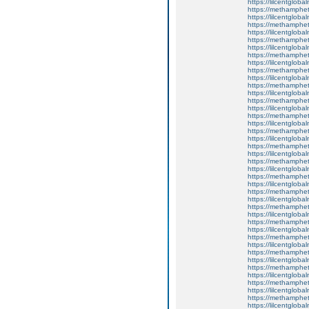
https://lilcentgloba
https://methamphe
https://lilcentgloba
https://methamphe
https://lilcentgloba
https://methamphe
https://lilcentglobal
https://methamphe
https://lilcentgloba
https://methamphe
https://lilcentgloba
https://methamphe
https://lilcentgloba
https://methamphe
https://lilcentgloba
https://methamphe
https://lilcentglob
https://methamphe
https://lilcentglob
https://methamphe
https://lilcentgloba
https://methamphe
https://lilcentgloba
https://methamphe
https://lilcentgloba
https://methamphe
https://lilcentgloba
https://methamphe
https://lilcentgloba
https://methamphe
https://lilcentglob
https://methamphe
https://lilcentglob
https://methamphe
https://lilcentglob
https://methamphe
https://lilcentglob
https://methamphe
https://lilcentgloba
https://methamphe
https://lilcentgloba