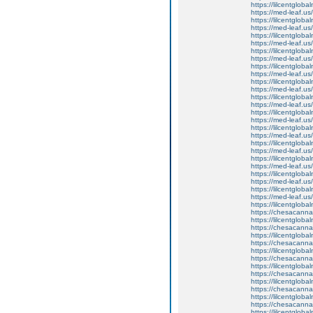
https://lilcentgloba
https://med-leaf.us/
https://lilcentglob
https://med-leaf.us/
https://lilcentglob
https://med-leaf.us/
https://lilcentglob
https://med-leaf.us/
https://lilcentgloba
https://med-leaf.us/
https://lilcentgloba
https://med-leaf.us/
https://lilcentglob
https://med-leaf.us/
https://lilcentgloba
https://med-leaf.us/
https://lilcentgloba
https://med-leaf.us/
https://lilcentglob
https://med-leaf.us/
https://lilcentglob
https://med-leaf.us/
https://lilcentglob
https://med-leaf.us/
https://lilcentgloba
https://med-leaf.us/
https://lilcentgloba
https://chesacanna
https://lilcentglob
https://chesacanna
https://lilcentgloba
https://chesacanna
https://lilcentglob
https://chesacanna
https://lilcentgloba
https://chesacanna
https://lilcentglob
https://chesacanna
https://lilcentgloba
https://chesacanna
https://lilcentglob