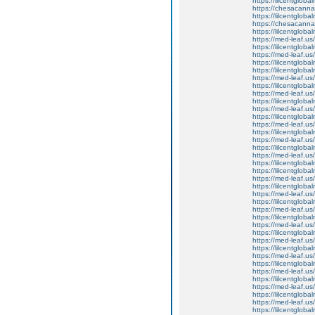
https://lilcentglob
https://chesacanna
https://lilcentglob
https://chesacanna
https://lilcentglob
https://med-leaf.us/
https://lilcentglob
https://med-leaf.us/
https://lilcentgloba
https://lilcentglob
https://med-leaf.us/
https://lilcentgloba
https://med-leaf.us/
https://lilcentgloba
https://med-leaf.us/
https://lilcentglob
https://med-leaf.us/
https://lilcentgloba
https://med-leaf.us/
https://lilcentglob
https://med-leaf.us/
https://lilcentglob
https://lilcentgloba
https://med-leaf.us/
https://lilcentglob
https://med-leaf.us/
https://lilcentglo
https://med-leaf.us/
https://lilcentglob
https://med-leaf.us/
https://lilcentglob
https://med-leaf.us/
https://lilcentglob
https://med-leaf.us/
https://lilcentglob
https://med-leaf.us/
https://lilcentglob
https://med-leaf.us/
https://lilcentglob
https://med-leaf.us/
https://lilcentgloba