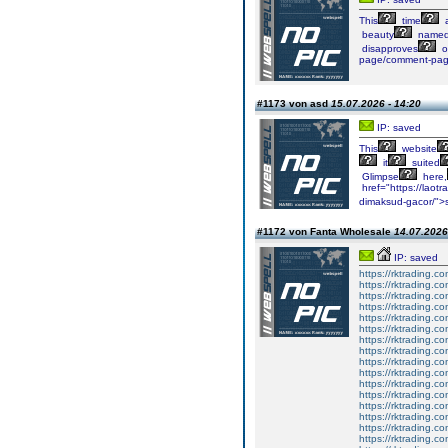
This
time
a
beauty
name
disapproves
o
page/comment-pag
#1173 von asd
15.07.2026 - 14:20
IP: saved
This
website
it
suited
Glimpse
here,
href="https://laot
dimaksud-gacor/">s
#1172 von Fanta Wholesale
14.07.2026
IP: saved
https://rktrading.co
https://rktrading.c
https://rktrading.com
https://rktrading.co
https://rktrading.c
https://rktrading.co
https://rktrading.com
https://rktrading.c
https://rktrading.co
https://rktrading.co
https://rktrading.co
https://rktrading.c
https://rktrading.co
https://rktrading.c
https://rktrading.co
https://rktrading.c