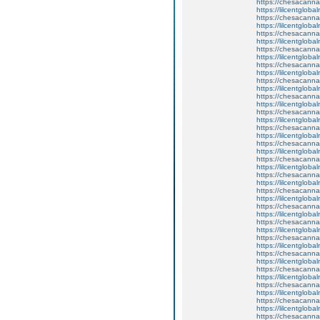
https://chesacanna
https://lilcentglob
https://chesacanna
https://lilcentglob
https://chesacanna
https://lilcentglob
https://chesacanna
https://lilcentglob
https://chesacanna
https://lilcentgloba
https://chesacanna
https://lilcentglobal
https://chesacanna
https://lilcentglob
https://chesacanna
https://lilcentglob
https://chesacanna
https://lilcentglob
https://chesacanna
https://lilcentgloba
https://chesacanna
https://lilcentglob
https://chesacanna
https://lilcentglob
https://chesacanna
https://lilcentgloba
https://chesacanna
https://lilcentglob
https://chesacanna
https://lilcentglob
https://chesacanna
https://lilcentglob
https://chesacanna
https://lilcentgloba
https://chesacanna
https://lilcentglob
https://chesacanna
https://lilcentglob
https://chesacanna
https://lilcentgloba
https://chesacanna