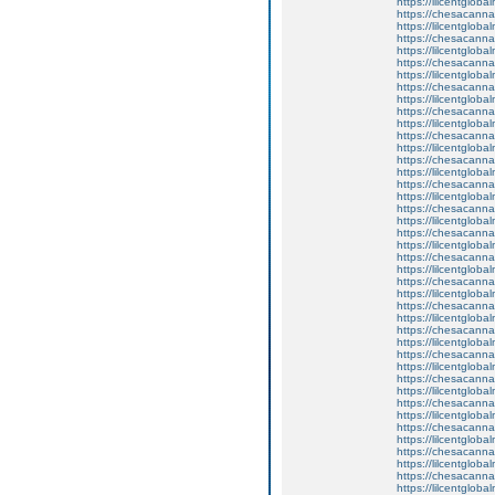
https://lilcentglob
https://chesacanna
https://lilcentglob
https://chesacanna
https://lilcentgloba
https://chesacanna
https://lilcentglob
https://chesacanna
https://lilcentglob
https://chesacanna
https://lilcentgloba
https://chesacanna
https://lilcentglob
https://chesacanna
https://lilcentglob
https://chesacanna
https://lilcentglob
https://chesacanna
https://lilcentgloba
https://chesacanna
https://lilcentglob
https://chesacanna
https://lilcentglob
https://chesacanna
https://lilcentgloba
https://chesacanna
https://lilcentglob
https://chesacanna
https://lilcentglob
https://chesacanna
https://lilcentgloba
https://chesacanna
https://lilcentglob
https://chesacanna
https://lilcentglob
https://chesacanna
https://lilcentglob
https://chesacanna
https://lilcentglob
https://chesacanna
https://lilcentglob