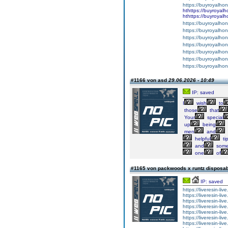
https://buyroyalho
hthttps://buyroyal
hthttps://buyroyal
https://buyroyalho
https://buyroyalho
https://buyroyalho
https://buyroyalho
https://buyroyalho
https://buyroyalho
https://buyroyalho
#1166 von asd
29.06.2026 - 10:49
IP: saved
I
wish
to
those
that
Your
special
up
being
men
and
helpful
ti
and
some
one
of
#1165 von packwoods x runtz disposa
IP: saved
https://liveresin-liv
https://liveresin-live
https://liveresin-li
https://liveresin-li
https://liveresin-li
https://liveresin-liv
https://liveresin-li