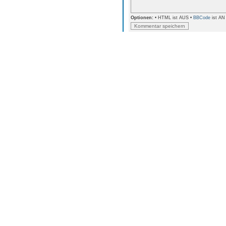
Optionen:
• HTML ist AUS •
BBCode
ist AN