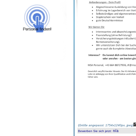
(
Größe angepasst: 1754x1240px, jpeg
)
n/a
Bewerben Sie sich jetzt
: