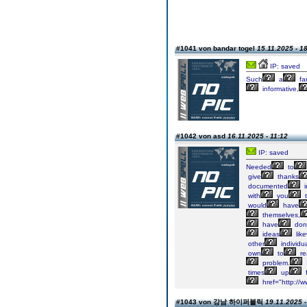
#1041 von bandar togel
15.11.2025 - 1
IP: saved
Such
a
fan
informative,
#1042 von asd
16.11.2025 - 11:12
IP: saved
Needed
to
give
thanks
documented
i
with
you
t
would
have
themselves,
have
don
ideas
like
other
individu
own
to
re
problem.
times
up
f
href="http://
#1043 von 강남 하이퍼블릭
19.11.2025 -