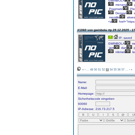
GWINBOLA
me
menang
Pragmatic
Pla
Dengan
a
memiliki
akses
<a
href="https
#1060 von gwinbola rtp
29.12.2025 - 1
IP: saved
GWINBOLA
me
jam
dan
p
nikmati
la
«
‹
...
49
50
51
52
53
54
55
56
57
...
›
»
Name:
E-Mail:
Homepage:
Sicherheitscode eingeben
93060
IP-Adresse:
216.73.217.5