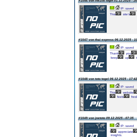
#1046 von vw108 login
01.12.2025 - 16
IP: saved
This
site’s
#1047 von thai express
06.12.2025 - 1
IP: saved
Thank
you
keep
up
t
#1048 von toto togel
06.12.2025 - 17:4
IP: saved
This
website
feels
fres
#1049 von jnetoto
09.12.2025 - 07:35
IP: saved
I
appreciate
insights.