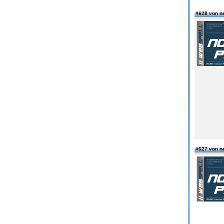
#628 von n
#627 von n