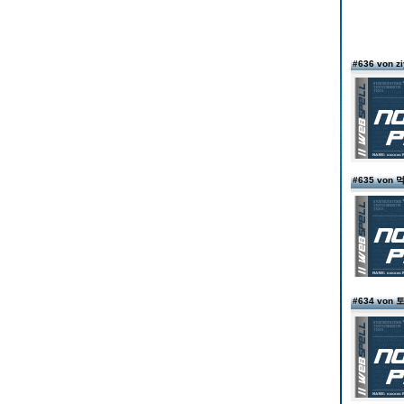
#636 von z
#635 von
#634 vo