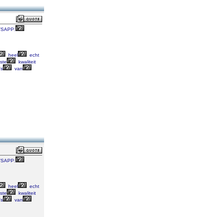
SAPP:
heel
echt
ste
kwaliteit
's
van
SAPP:
heel
echt
ste
kwaliteit
's
van