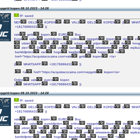
epgeld kopen
08.10.2023 - 14:28
IP: saved
NEP
GELD
KOPEN
/
VALS
GELD
KOPEN
((
WHAT
+18176686431
))
vals
geld
kopen,
EURO
Buy
Koop
valse
eurobiljetten.
online
nepgeld
kopen
dat
er
uitziet.
Wilt
u
echt
scherpe
prijzen
en
de
hoog
zien?
Dit
is
uw
kans
om
rekwisieten
en
replica
bankbiljetten
van
hoge
kwaliteit
te
kopen.
<a
href="https://acquistacocaina.com>vals
geld
kopen
</a>
((
WHATSAPP:
+18176686431
))
.
<a
href="https://acquistacocaina.com>nepgeld
kopen</a>
Online
vals
euro's
kopen
((
WHATSAPP:
+18176686431
))
epgeld kopen
08.10.2023 - 14:28
IP: saved
NEP
GELD
KOPEN
/
VALS
GELD
KOPEN
((
WHAT
+18176686431
))
vals
geld
kopen,
EURO
Buy
Koop
valse
eurobiljetten.
online
nepgeld
kopen
dat
er
uitziet.
Wilt
u
echt
scherpe
prijzen
en
de
hoog
zien?
Dit
is
uw
kans
om
rekwisieten
en
replica
bankbiljetten
van
hoge
kwaliteit
te
kopen.
<a