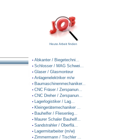
Heute Arbeit finden
Abkanter / Biegetechni...
•
Schlosser / MAG Schwei...
•
Glaser / Glasmonteur
•
Anlagenelektriker m/w
•
Baumaschinenmechaniker...
•
CNC Fräser / Zerspanun...
•
CNC Dreher / Zerspanun...
•
Lagerlogistiker / Lag...
•
Kleingerätemechaniker ...
•
Bauhelfer / Fliesenleg...
•
Maurer Schaler Bauhelf...
•
Sandstrahler / Oberflä...
•
Lagermitarbeiter (m/w)
•
Zimmermann / Tischler ...
•