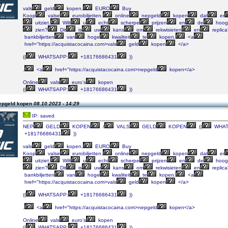
vals
geld
kopen,
EURO
Buy
Koop
valse
eurobiljetten.
online
nepgeld
kopen
dat
er
uitziet.
Wilt
u
echt
scherpe
prijzen
en
de
hoog
zien?
Dit
is
uw
kans
om
rekwisieten
en
replica
bankbiljetten
van
hoge
kwaliteit
te
kopen.
<a
href="https://acquistacocaina.com>vals
geld
kopen
</a>
((
WHATSAPP:
+18176686431
))
.
<a
href="https://acquistacocaina.com>nepgeld
kopen</a>
Online
vals
euro's
kopen
((
WHATSAPP:
+18176686431
))
epgeld kopen
08.10.2023 - 14:29
IP: saved
NEP
GELD
KOPEN
/
VALS
GELD
KOPEN
((
WHAT
+18176686431
))
vals
geld
kopen,
EURO
Buy
Koop
valse
eurobiljetten.
online
nepgeld
kopen
dat
er
uitziet.
Wilt
u
echt
scherpe
prijzen
en
de
hoog
zien?
Dit
is
uw
kans
om
rekwisieten
en
replica
bankbiljetten
van
hoge
kwaliteit
te
kopen.
<a
href="https://acquistacocaina.com>vals
geld
kopen
</a>
((
WHATSAPP:
+18176686431
))
.
<a
href="https://acquistacocaina.com>nepgeld
kopen</a>
Online
vals
euro's
kopen
((
WHATSAPP:
+18176686431
))