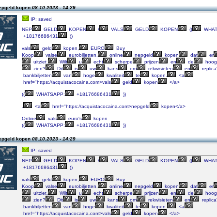
epgeld kopen
08.10.2023 - 14:29
IP: saved
NEP
GELD
KOPEN
/
VALS
GELD
KOPEN
((
WHAT
+18176686431
))
vals
geld
kopen,
EURO
Buy
Koop
valse
eurobiljetten.
online
nepgeld
kopen
dat
er
uitziet.
Wilt
u
echt
scherpe
prijzen
en
de
hoog
zien?
Dit
is
uw
kans
om
rekwisieten
en
replica
bankbiljetten
van
hoge
kwaliteit
te
kopen.
<a
href="https://acquistacocaina.com>vals
geld
kopen
</a>
((
WHATSAPP:
+18176686431
))
.
<a
href="https://acquistacocaina.com>nepgeld
kopen</a>
Online
vals
euro's
kopen
((
WHATSAPP:
+18176686431
))
epgeld kopen
08.10.2023 - 14:29
IP: saved
NEP
GELD
KOPEN
/
VALS
GELD
KOPEN
((
WHAT
+18176686431
))
vals
geld
kopen,
EURO
Buy
Koop
valse
eurobiljetten.
online
nepgeld
kopen
dat
er
uitziet.
Wilt
u
echt
scherpe
prijzen
en
de
hoog
zien?
Dit
is
uw
kans
om
rekwisieten
en
replica
bankbiljetten
van
hoge
kwaliteit
te
kopen.
<a
href="https://acquistacocaina.com>vals
geld
kopen
</a>