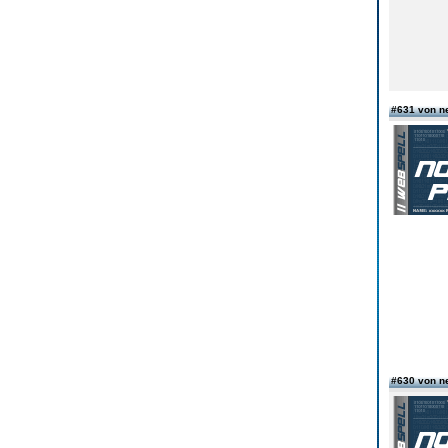
#631 von n
#630 von n