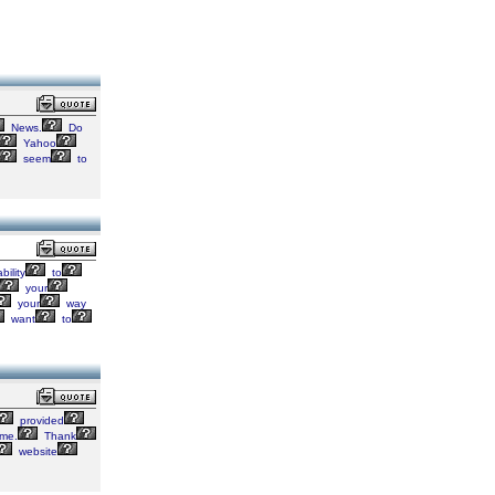
News.
Do
Yahoo
seem
to
bility
to
your
your
way
want
to
provided
me.
Thank
website