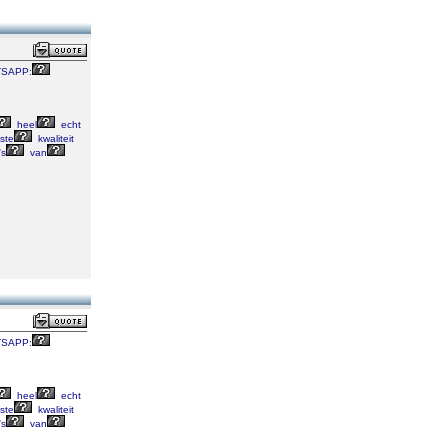
SAPP:
heel
echt
ste
kwaliteit
's
van
SAPP:
heel
echt
ste
kwaliteit
's
van