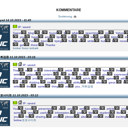
KOMMENTARE
Sortierung:
iyad
14.10.2023 - 11:45
IP: saved
Sweet
blog!
I
found
it
while
searching
on
Yahoo
you
have
any
tips
on
how
to
get
listed
in
News?
I’ve
been
trying
for
a
while
but
I
never
get
there!
Thanks
broker forex terbaik
 먹튀검증
11.10.2023 - 03:16
IP: saved
This
is
an
interesting
article.
You
do
have
the
a
write
unique
content.
I
like
the
way
you
expressed
thoughts
and
opinions
in
this
article.
I
agree
with
of
thinking.
His
writing
ability
is
also
great.
I
write
the
same
thing
as
you..
먹튀검증
n 토토사이트
11.10.2023 - 03:12
IP: saved
You
have
presented
a
very
well
written
article
and
some
very
useful
information,
just
like
readers
like
you
for
sharing,
and
please
also
visit
our
exciting
below.
토토사이트