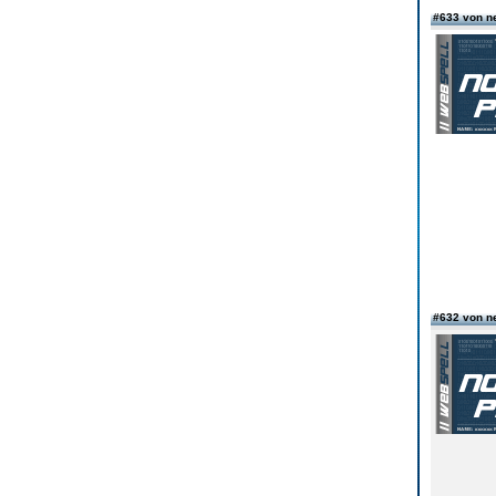
#633 von n
#632 von n