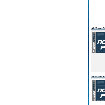
#626 von 
#625 von 