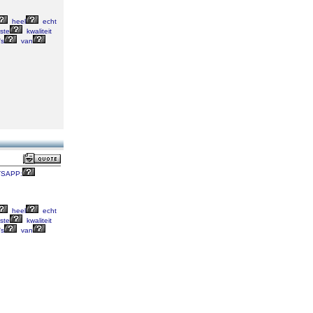
heel
echt
ste
kwaliteit
's
van
SAPP:
heel
echt
ste
kwaliteit
's
van