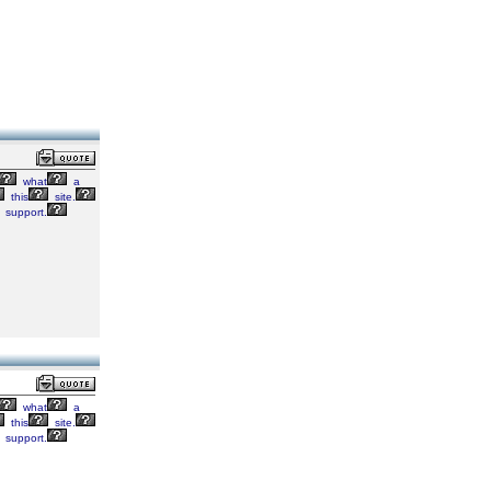
what
a
this
site.
support.
what
a
this
site.
support.