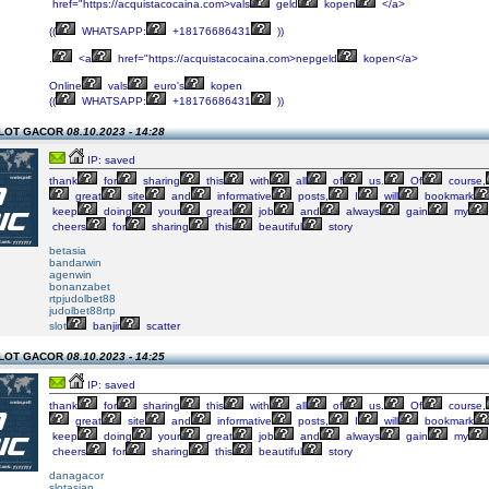
href="https://acquistacocaina.com>vals
geld
kopen
</a>
((
WHATSAPP:
+18176686431
))
.
<a
href="https://acquistacocaina.com>nepgeld
kopen</a>
Online
vals
euro's
kopen
((
WHATSAPP:
+18176686431
))
SLOT GACOR
08.10.2023 - 14:28
IP: saved
thank
for
sharing
this
with
all
of
us.
Of
course,
great
site
and
informative
posts,
I
will
bookmark
keep
doing
your
great
job
and
always
gain
my
cheers
for
sharing
this
beautiful
story
betasia
bandarwin
agenwin
bonanzabet
rtpjudolbet88
judolbet88rtp
slot
banjir
scatter
SLOT GACOR
08.10.2023 - 14:25
IP: saved
thank
for
sharing
this
with
all
of
us.
Of
course,
great
site
and
informative
posts,
I
will
bookmark
keep
doing
your
great
job
and
always
gain
my
cheers
for
sharing
this
beautiful
story
danagacor
slotasian