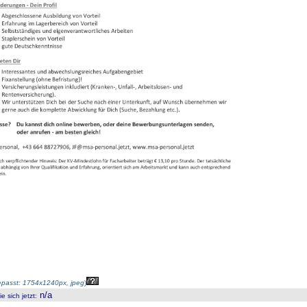
passt: 1754x1240px, jpeg
)
n/a
 sich jetzt
: