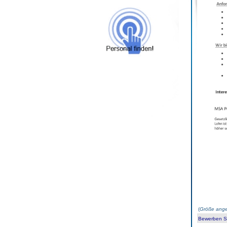
(
Größe ange
Bewerben Sie