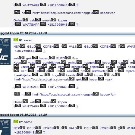
((
WHATSAPP:
+18176686431
))
.
<a
href="https://acquistacocaina.com>nepgeld
kopen</a>
Online
vals
euro's
kopen
((
WHATSAPP:
+18176686431
))
epgeld kopen
08.10.2023 - 14:29
IP: saved
NEP
GELD
KOPEN
/
VALS
GELD
KOPEN
((
WHAT
+18176686431
))
vals
geld
kopen,
EURO
Buy
Koop
valse
eurobiljetten.
online
nepgeld
kopen
dat
er
uitziet.
Wilt
u
echt
scherpe
prijzen
en
de
hoog
zien?
Dit
is
uw
kans
om
rekwisieten
en
replica
bankbiljetten
van
hoge
kwaliteit
te
kopen.
<a
href="https://acquistacocaina.com>vals
geld
kopen
</a>
((
WHATSAPP:
+18176686431
))
.
<a
href="https://acquistacocaina.com>nepgeld
kopen</a>
Online
vals
euro's
kopen
((
WHATSAPP:
+18176686431
))
epgeld kopen
08.10.2023 - 14:29
IP: saved
NEP
GELD
KOPEN
/
VALS
GELD
KOPEN
((
WHAT
+18176686431
))