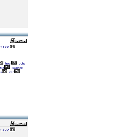
SAPP:
heel
echt
ste
kwaliteit
's
van
SAPP: