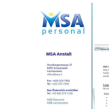
Lage
Jobs
MSA Anstalt
Vorarlbergerstrasse 37
9486 Schaanwald
Liechtenstein
office@msa.li
Fax: +423 373 7501
Tel:
+423 373 7500
Aus Österreich erreichbar
Tel:
+43 660 373 7100
AGB Österreich
AGB Liechtenstein