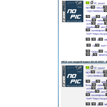
IP: saved
NEP
GELD
+18176686431
vals
geld
Koop
valse
echt
uitziet.
kwaliteit
zien?
bankbiljetten
href="https://acqu
((
WH
.
<a
href=
Online
va
((
WHATS
#612 von nepgeld kopen
04.10.2023 - 
IP: saved
NEP
GELD
+18176686431
vals
geld
Koop
valse
echt
uitziet.
kwaliteit
zien?
bankbiljetten
href="https://acqu
((
WH