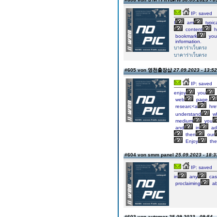
IP: saved
I
am
typica
content
h
bookmark
you
information.
บาคาร่าเว็บตรง
บาคาร่าเว็บตรง
#605 von 영천출장샵
27.09.2023 - 13:52
IP: saved
enjoy
you
web
page.
researc<a
hre
understand
wh
medium
you
and
in
add
then
our
Enjoy
the
#604 von smm panel
25.09.2023 - 18:3
IP: saved
in
any
cas
proclaiming
ab
#603 von automoz
25.09.2023 - 09:54