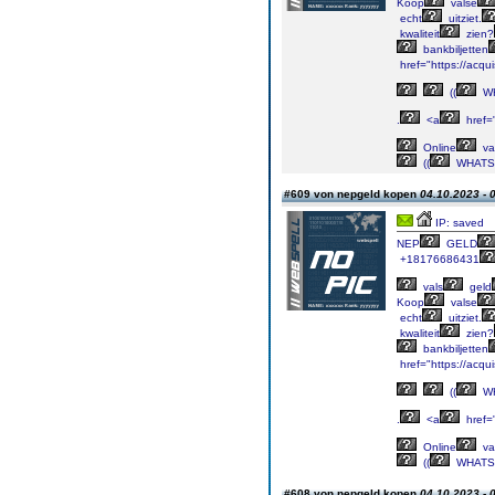
Koop
valse
echt
uitziet.
kwaliteit
zien?
bankbiljetten
href="https://acqu
((
WH
.
<a
href=
Online
va
((
WHATS
#609 von nepgeld kopen
04.10.2023 - 
IP: saved
NEP
GELD
+18176686431
vals
geld
Koop
valse
echt
uitziet.
kwaliteit
zien?
bankbiljetten
href="https://acqu
((
WH
.
<a
href=
Online
va
((
WHATS
#608 von nepgeld kopen
04.10.2023 - 