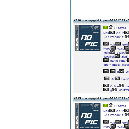
#616 von nepgeld kopen
04.10.2023 - 
IP: saved
NEP
GELD
+18176686431
vals
geld
Koop
valse
echt
uitziet.
kwaliteit
zien?
bankbiljetten
href="https://acqu
((
WH
.
<a
href=
Online
va
((
WHATS
#615 von nepgeld kopen
04.10.2023 - 
IP: saved
NEP
GELD
+18176686431
vals
geld
Koop
valse