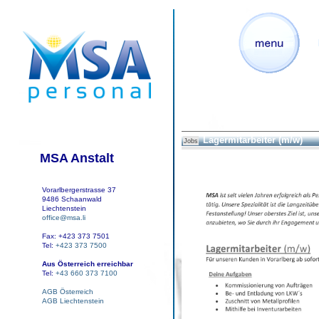
Lagermitarbeiter (m/w)
Jobs
MSA Anstalt
Vorarlbergerstrasse 37
9486 Schaanwald
Liechtenstein
office@msa.li
Fax: +423 373 7501
Tel:
+423 373 7500
Aus Österreich erreichbar
Tel:
+43 660 373 7100
AGB Österreich
AGB Liechtenstein