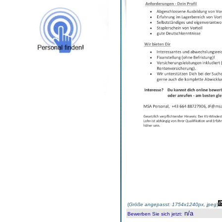
(
Größe angepasst: 1754x1240px, jpeg
)
n/a
Bewerben Sie sich jetzt
: