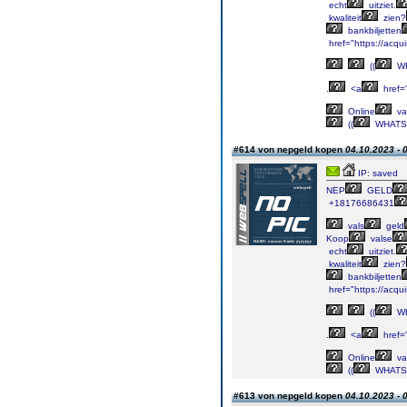
echt
uitziet.
kwaliteit
zien?
bankbiljetten
href="https://acqu
((
WH
.
<a
href=
Online
va
((
WHATS
#614 von nepgeld kopen
04.10.2023 - 
IP: saved
NEP
GELD
+18176686431
vals
geld
Koop
valse
echt
uitziet.
kwaliteit
zien?
bankbiljetten
href="https://acqu
((
WH
.
<a
href=
Online
va
((
WHATS
#613 von nepgeld kopen
04.10.2023 - 