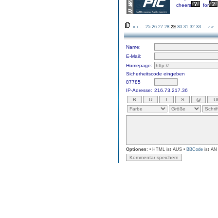
cheers
for
«
‹
...
25
26
27
28
29
30
31
32
33
...
›
»
Name:
E-Mail:
Homepage:
Sicherheitscode eingeben
87785
IP-Adresse:
216.73.217.36
Optionen:
• HTML ist AUS •
BBCode
ist AN