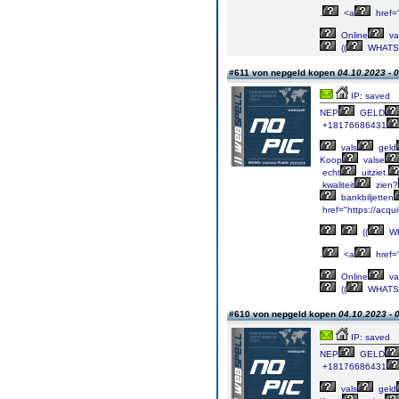
.
<a
href=
Online
va
((
WHATS
#611 von nepgeld kopen
04.10.2023 - 
IP: saved
NEP
GELD
+18176686431
vals
geld
Koop
valse
echt
uitziet.
kwaliteit
zien?
bankbiljetten
href="https://acqu
((
WH
.
<a
href=
Online
va
((
WHATS
#610 von nepgeld kopen
04.10.2023 - 
IP: saved
NEP
GELD
+18176686431
vals
geld