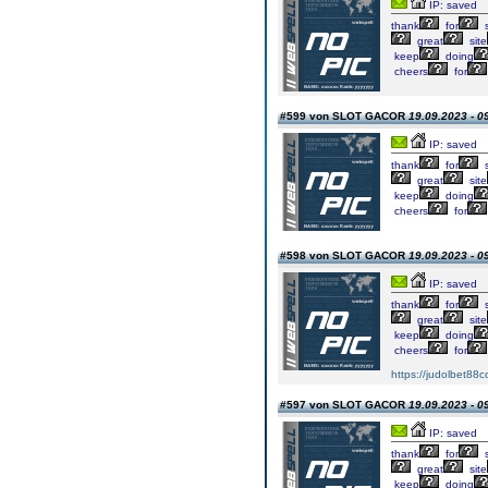
IP: saved
thank
for
s
great
site
keep
doing
cheers
for
#599 von SLOT GACOR
19.09.2023 - 0
IP: saved
thank
for
s
great
site
keep
doing
cheers
for
#598 von SLOT GACOR
19.09.2023 - 0
IP: saved
thank
for
s
great
site
keep
doing
cheers
for
https://judolbet88
#597 von SLOT GACOR
19.09.2023 - 0
IP: saved
thank
for
s
great
site
keep
doing