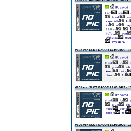
IP: saved
Earn
real
break
an
especially
for
lot
of
capi
918kiss
in.Yes,
you
Withdraw
mon
investors.
#602 von SLOT GACOR
19.09.2023 - 1
IP: saved
thank
for
s
great
site
keep
doing
cheers
for
#601 von SLOT GACOR
19.09.2023 - 1
IP: saved
thank
for
s
great
site
keep
doing
cheers
for
#600 von SLOT GACOR
19.09.2023 - 1