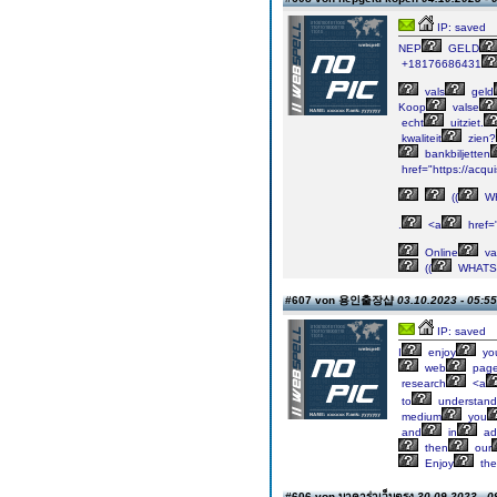
IP: saved
NEP
GELD
+18176686431
vals
geld
Koop
valse
echt
uitziet.
kwaliteit
zien?
bankbiljetten
href="https://acqu
((
WH
.
<a
href=
Online
va
((
WHATS
#607 von 용인출장샵
03.10.2023 - 05:55
IP: saved
I
enjoy
yo
web
page
research
<a
to
understand
medium
you
and
in
add
then
our
Enjoy
the
#606 von บาคาร่าเว็บตรง
30.09.2023 - 0