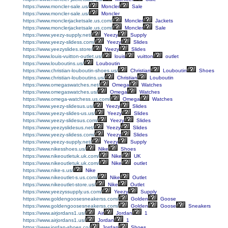
https://www.moncler-sale.us/
Moncler
Sale
https://www.moncler-sale.us/
Moncler
https://www.monclerjacketsale.us.com/
Moncler
Jackets
https://www.monclerjacketsale.us.com/
Moncler
Sale
https://www.yeezy-supply.net/
Yeezy
Supply
https://www.yeezy-slidess.com/
Yeezy
Slides
https://www.yeezyslides.store/
Yeezy
Slides
https://www.louis-vuitton-outlet.us/
louis
vuitton
outlet
https://www.louboutins.us/
Louboutin
https://www.christian-louboutin-shoes.us/
Christian
Louboutin
Shoes
https://www.christian-louboutins.us/
Christian
Louboutin
https://www.omegaswatches.net/
Omega
Watches
https://www.omegaswatches.us/
Omega
Watches
https://www.omega-watchess.us.com/
Omega
Watches
https://www.yeezy-slidesus.us/
Yeezy
Slides
https://www.yeezy-slides-us.us/
Yeezy
Slides
https://www.yeezy-slidesus.com/
Yeezy
Slides
https://www.yeezyslidesus.net/
Yeezy
Slides
https://www.yeezy-slidess.com/
Yeezy
Slides
https://www.yeezy-supply.net/
Yeezy
Supply
https://www.nikesshoes.us/
Nike
Shoes
https://www.nikeoutletuk.uk.com/
Nike
UK
https://www.nikeoutletuk.uk.com/
Nike
outlet
https://www.nike-s.us/
Nike
https://www.nikeoutlet-s.us.com/
Nike
Outlet
https://www.nikeoutlet-store.us/
Nike
Outlet
https://www.yeezyssupply.us.com/
Yeezy
Supply
https://www.goldengoosesneakerss.com/
Golden
Goose
https://www.goldengoosesneakerss.com/
Golden
Goose
Sneakers
https://www.airjordans1.us/
Air
Jordan
1
https://www.airjordans1.us/
Jordan
1
https://www.jordan-shoes.co/
Jordan
Shoes