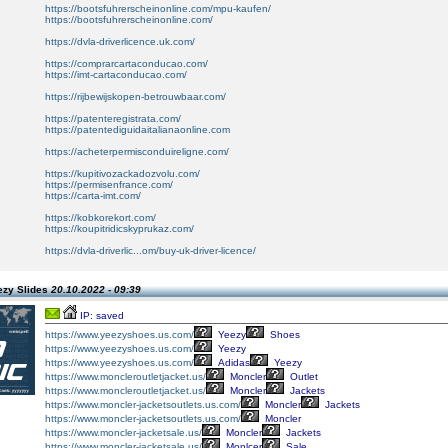
https://bootsfuhrerscheinonline.com/mpu-kaufen/
https://bootsfuhrerscheinonline.com/
https://dvla-driverlicence.uk.com/
https://comprarcartaconducao.com/
https://imt-cartaconducao.com/
https://rijbewijskopen-betrouwbaar.com/
https://patenteregistrata.com/
https://patentediguidaitalianaonline.com
https://acheterpermisconduireligne.com/
https://kupitivozackadozvolu.com/
https://permisenfrance.com/
https://carta-imt.com/
https://kobkorekort.com/
https://koupitridicskyprukaz.com/
https://dvla-driverlic...om/buy-uk-driver-licence/
ezy Slides
20.10.2022 - 09:39
IP: saved
https://www.yeezyshoes.us.com/
Yeezy
Shoes
https://www.yeezyshoes.us.com/
Yeezy
https://www.yeezyshoes.us.com/
Adidas
Yeezy
https://www.moncleroutletjacket.us/
Moncler
Outlet
https://www.moncleroutletjacket.us/
Moncler
Jackets
https://www.moncler-jacketsoutlets.us.com/
Moncler
Jackets
https://www.moncler-jacketsoutlets.us.com/
Moncler
https://www.moncler-jacketsale.us/
Moncler
Jackets
https://www.moncler-jacketsale.us/
Monlcer
Sale