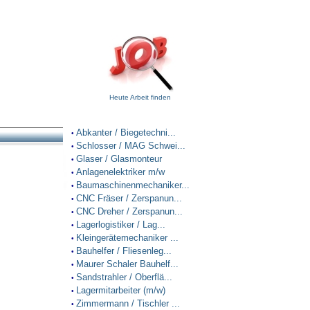
Heute Arbeit finden
Abkanter / Biegetechni...
•
Schlosser / MAG Schwei...
•
Glaser / Glasmonteur
•
Anlagenelektriker m/w
•
Baumaschinenmechaniker...
•
CNC Fräser / Zerspanun...
•
CNC Dreher / Zerspanun...
•
Lagerlogistiker / Lag...
•
Kleingerätemechaniker ...
•
Bauhelfer / Fliesenleg...
•
Maurer Schaler Bauhelf...
•
Sandstrahler / Oberflä...
•
Lagermitarbeiter (m/w)
•
Zimmermann / Tischler ...
•