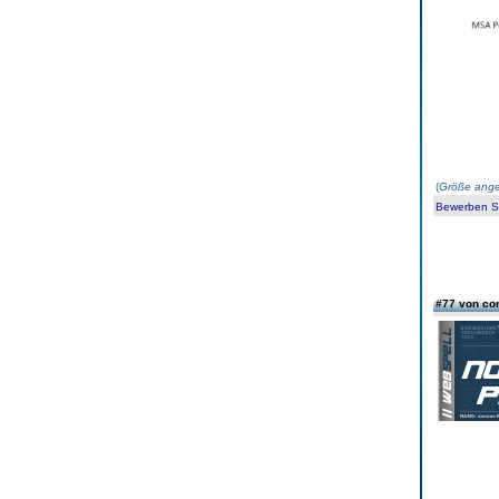
(
Größe ange
Bewerben Sie
#77 von co