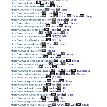
https://www.jordan1.co/
Jordan
1
https://www.nikestore-s.us/
Nike
Store
https://www.nikestore-s.us.com/
Nike
Store
https://www.louissvuitton.de/
Louis
Vuitton
https://www.louissvuitton.de/
Louis
Vuitton
Online
Shop
https://www.adidasyeezysshoes.com/
Adidas
Yeezy
https://www.adidasyeezysshoes.com/
Yeezy
Shoes
https://www.adidas-yeezys.com/
Adidas
Yeezy
https://www.yeezys-slides.com/
Yeezy
Slides
https://www.airjordan1.co/
Air
Jordan
1
https://www.chinafjjianzhan.com/
曜変天目茶碗
https://www.chinafjjianzhan.com/
曜変天目
https://www.yeezyslides.net/
Yeezy
slides
https://www.yeezy-s.us.com/
Yeezy
https://www.yeezy-s.us.com/
Yeezys
https://www.adidas-yeezy.us.com/
Adidas
Yeezy
https://www.jordan-1s.us.com/
Jordan
1S
https://www.yeezysyeezyshoes.us.com/
Yeezy
Shoes
https://www.yeezy-supplys.us.com/
Yeezy
Supply
https://www.airjordan1.co/
Jordan
1
https://www.raybansunglassess.com/
Ray
Ban
Sunglasses
https://www.raybansglasses.us.com/
Ray
Ban
Glasses
https://www.chinafjjianzhan.com/
天目茶碗
https://www.yeezysslides.us.com/
Yeezy
Slides
https://www.nike-shoess.us.com/
Nike
Shoes
https://www.jordan-4s.us.com/
Jordan
4S
https://www.jordan-4s.us.com/
Jordan
4
https://www.nikeoutlet-shoes.us.com/
Nike
Outle
https://www.yeezy-slides.us/
Yeezy
Slides
https://www.yeezysslides.us/
Yeezy
Slides
https://www.chanelwestcoast.us.com/
Chanel
West
Coast