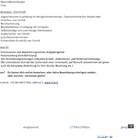
ße angepasst: 1754x1240px, jpeg
)