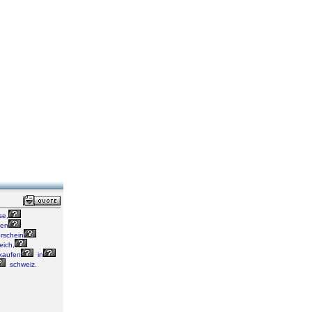
se,
fen
rschein
eich,
kaufen
in
schweiz.