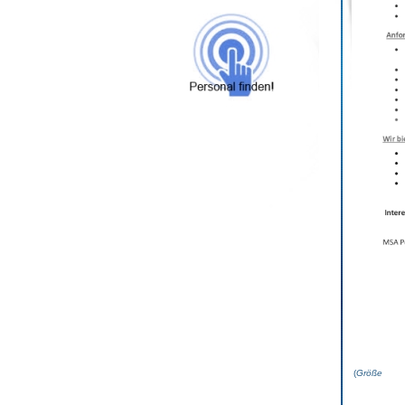
(
Grö