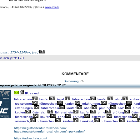
passt: 1754x1240px, jpeg
)
n/a
 sich jetzt
:
KOMMENTARE
Sortierung:
mprare patente originale
26.10.2022 - 12:43
IP: saved
führerschein
kaufen
legal,
führerschein
kaufen
ohne
vorkas
registrierten
führerschein
kaufen
erfahrungen,
führerschein
kau
erfahrungen,
führerschein
kaufen
ohne
prüfung
Köln,
führe
kaufen
österreich,
führerschein
kaufen
ohne
prüfung
österr
führerschein
kaufen
ohne
prüfung
österreich,
führerschein
österreich,
führerschein
kaufen
Frankfurt,
führerschein
kaufen
https://registriertenfuhrerschein.com/
https://registriertenfuhrerschein.com/mpu-kaufen/
https://adr-schein.com/