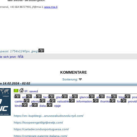
passt: 1754x1240px, jpeg
)
n/a
 sich jetzt
:
KOMMENTARE
Sortierung:
eo
14.02.2024 - 02:02
IP: saved
I
am
in
fact
glad
to
glance
at
this
blog
pos
carries
plenty
of
valuable
information,
thanks
for
provid
kinds
of
data.
ojqje
https://xn--kupitiregi...anuvozakudozvolu-tyd.com/
https://koopeengeldigrijbewijs.com/
https://cartadeconduoportuguesa.com/
https://comprare-patente-italiana.com/