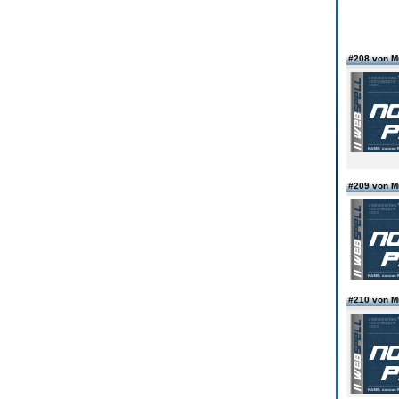
#208 von 
#209 von 
#210 von 