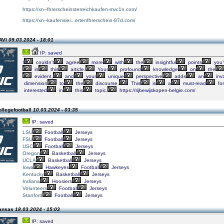
https://xn--fhrerscheinsterreichkaufen-mvc1n.com/
https://xn--kaufensiei...ertenfhrerschein-87d.com/
AVI
09.03.2024 - 18:01
IP: saved
I
couldn’t
agree
more
with
the
insightful
points
you’
in
this
article.
Your
profound
knowledge
on
the
evident,
and
your
unique
perspective
adds
an
inv
dimension
to
the
discourse.
This
is
a
must-read
for
interested
in
this
topic.
https://rijbewijskopen-belgie.com/
llegefootball
10.03.2024 - 03:35
IP: saved
LSU
Football
Jerseys
FSU
Football
Jerseys
USC
Football
Jerseys
Oregon
Basketball
Jerseys
UCLA
Basketball
Jerseys
Iowa
Hawkeyes
Football
Jerseys
Kentucky
Basketball
Jerseys
Indiana
Hoosiers
Jerseys
Volunteers
Football
Jerseys
Stanford
Football
Jerseys
kansas
18.03.2024 - 15:03
IP: saved