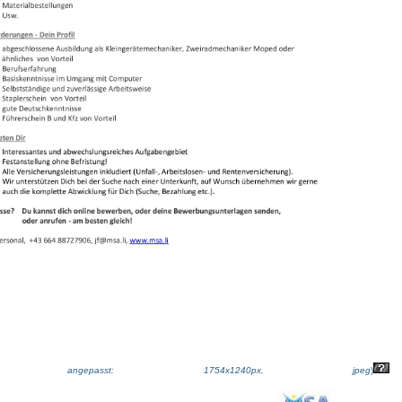
ße angepasst: 1754x1240px, jpeg
)