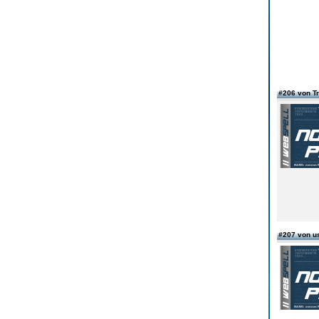
#206 von T
#207 von u