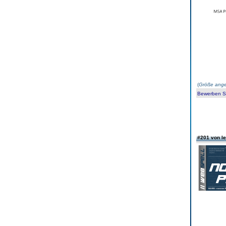
(
Größe ange
Bewerben Sie
#201 von l