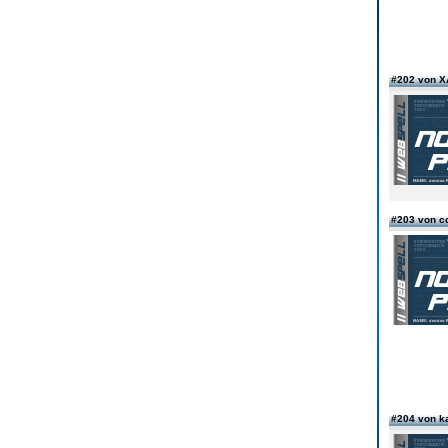
#202 von X
#203 von co
#204 von 