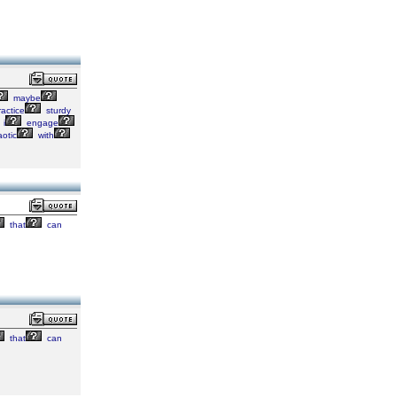
maybe
actice
sturdy
i
engage
otic
with
that
can
that
can