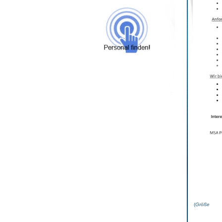
(
Grö