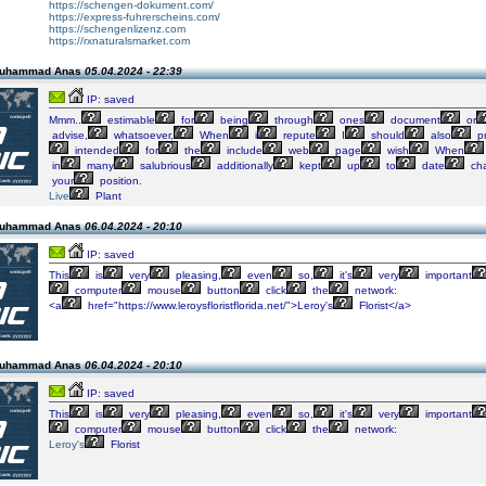
https://schengen-dokument.com/
https://express-fuhrerscheins.com/
https://schengenlizenz.com
https://rxnaturalsmarket.com
Muhammad Anas
05.04.2024 - 22:39
IP: saved
Mmm..
estimable
for
being
through
ones
document
or
advise,
whatsoever,
When
i
repute
I
should
also
pr
intended
for
the
include
web
page
wish
When
in
many
salubrious
additionally
kept
up
to
date
cha
your
position.
Live
Plant
Muhammad Anas
06.04.2024 - 20:10
IP: saved
This
is
very
pleasing,
even
so,
it's
very
important
computer
mouse
button
click
the
network:
<a
href="https://www.leroysfloristflorida.net/">Leroy's
Florist</a>
Muhammad Anas
06.04.2024 - 20:10
IP: saved
This
is
very
pleasing,
even
so,
it's
very
important
computer
mouse
button
click
the
network:
Leroy's
Florist