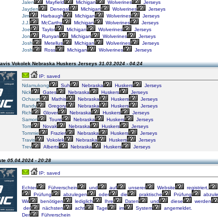
Jalen
Mayfield
Michigan
Wolverines
Jerseys
Jayden
Denegal
Michigan
Wolverines
Jerseys
Jim
Harbaugh
Michigan
Wolverines
Jerseys
J.J.
McCarthy
Michigan
Wolverines
Jerseys
Joe
Taylor
Michigan
Wolverines
Jerseys
Jon
Runyan
Michigan
Wolverines
Jerseys
Josh
Metellus
Michigan
Wolverines
Jerseys
Josh
Ross
Michigan
Wolverines
Jerseys
ravis Vokolek Nebraska Huskers Jerseys
31.03.2024 - 04:24
IP: saved
Ndamukong
Suh
Nebraska
Huskers
Jerseys
Nick
Gates
Nebraska
Huskers
Jerseys
Ochaun
Mathis
Nebraska
Huskers
Jerseys
Randy
Gregory
Nebraska
Huskers
Jerseys
Rich
Glover
Nebraska
Huskers
Jerseys
Samori
Toure
Nebraska
Huskers
Jerseys
Tom
Novak
Nebraska
Huskers
Jerseys
Tommie
Frazier
Nebraska
Huskers
Jerseys
Travis
Vokolek
Nebraska
Huskers
Jerseys
Trev
Alberts
Nebraska
Huskers
Jerseys
ste
05.04.2024 - 20:28
IP: saved
Echter
Führerschein
und
auf
unserer
Website
registriert,
Prüfung
abzulegen
oder
die
praktische
Prüfung
abzule
Wir
benötigen
lediglich
Ihre
Daten
und
diese
werden
der
nächsten
acht
Tage
im
System
angemeldet.
Der
Führerschein