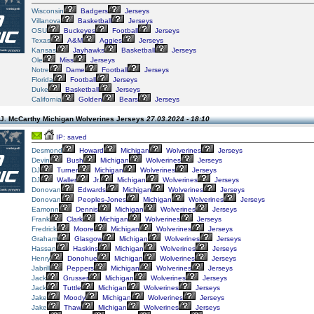
Wisconsin
Badgers
Jerseys
Villanova
Basketball
Jerseys
OSU
Buckeyes
Football
Jerseys
Texas
A&M
Aggies
Jerseys
Kansas
Jayhawks
Basketball
Jerseys
Ole
Miss
Jerseys
Notre
Dame
Football
Jerseys
Florida
Football
Jerseys
Duke
Basketball
Jerseys
California
Golden
Bears
Jerseys
.J. McCarthy Michigan Wolverines Jerseys
27.03.2024 - 18:10
IP: saved
Desmond
Howard
Michigan
Wolverines
Jerseys
Devin
Bush
Michigan
Wolverines
Jerseys
DJ
Turner
Michigan
Wolverines
Jerseys
DJ
Waller
Jr.
Michigan
Wolverines
Jerseys
Donovan
Edwards
Michigan
Wolverines
Jerseys
Donovan
Peoples-Jones
Michigan
Wolverines
Jerseys
Eamonn
Dennis
Michigan
Wolverines
Jerseys
Frank
Clark
Michigan
Wolverines
Jerseys
Fredrick
Moore
Michigan
Wolverines
Jerseys
Graham
Glasgow
Michigan
Wolverines
Jerseys
Hassan
Haskins
Michigan
Wolverines
Jerseys
Henry
Donohue
Michigan
Wolverines
Jerseys
Jabrill
Peppers
Michigan
Wolverines
Jerseys
Jack
Grusser
Michigan
Wolverines
Jerseys
Jack
Tuttle
Michigan
Wolverines
Jerseys
Jake
Moody
Michigan
Wolverines
Jerseys
Jake
Thaw
Michigan
Wolverines
Jerseys