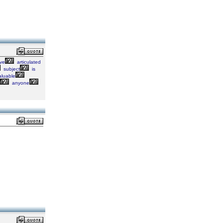
ve
articulated
subject
is
aluable
anyone