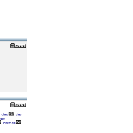
ohne
eine
gen.
innerhalb