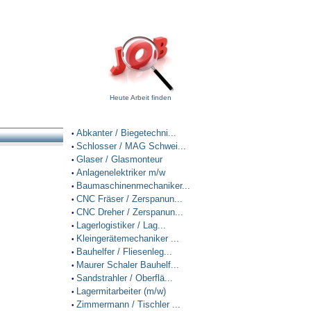
Heute Arbeit finden
Abkanter / Biegetechni...
•
Schlosser / MAG Schwei...
•
Glaser / Glasmonteur
•
Anlagenelektriker m/w
•
Baumaschinenmechaniker...
•
CNC Fräser / Zerspanun...
•
CNC Dreher / Zerspanun...
•
Lagerlogistiker / Lag...
•
Kleingerätemechaniker ...
•
Bauhelfer / Fliesenleg...
•
Maurer Schaler Bauhelf...
•
Sandstrahler / Oberflä...
•
Lagermitarbeiter (m/w)
•
Zimmermann / Tischler ...
•