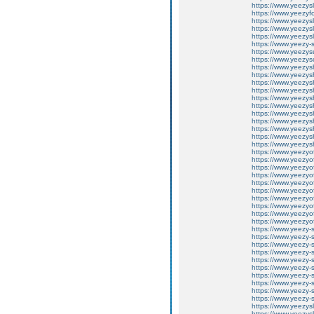
https://www.yeezys
https://www.yeezyf
https://www.yeezys
https://www.yeezys
https://www.yeezys
https://www.yeezy-
https://www.yeezys
https://www.yeezyso
https://www.yeezy
https://www.yeezys
https://www.yeezy
https://www.yeezys
https://www.yeezys
https://www.yeezys
https://www.yeezys
https://www.yeezys
https://www.yeezys
https://www.yeezys
https://www.yeezys
https://www.yeezyof
https://www.yeezyo
https://www.yeezyof
https://www.yeezyof
https://www.yeezyof
https://www.yeezyof
https://www.yeezyof
https://www.yeezyof
https://www.yeezyof
https://www.yeezyof
https://www.yeezy-
https://www.yeezy-
https://www.yeezy-
https://www.yeezy-
https://www.yeezy-
https://www.yeezy-
https://www.yeezy-
https://www.yeezy-
https://www.yeezy-
https://www.yeezy-
https://www.yeezys
https://www.yeezys