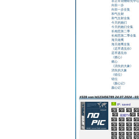
非正常动物研究中
向前一步
向前一步全集
和气生财
和气生财全集
今天的她们
今天的她们全集
长相思第二季
长相思第二季全集
海天雄鹰
海天雄鹰全集
《迟早遇见你》
迟早遇见你
《燃心》
燃心
《消失的大象》
消失的大象
《错位》
错位
《颜心记》
颜心记
#328 von ht123456789
24.07.2024 - 03
IP: saved
花猪TV