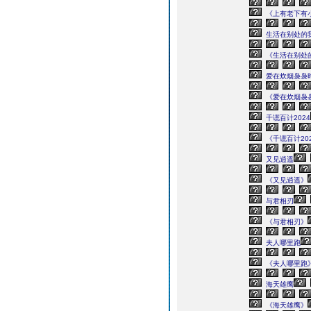
《上有老下有
生活在别处的
《生活在别处
爱在炊烟袅袅
《爱在炊烟袅
千谎百计2024
《千谎百计20
又见逍遥
《又见逍遥》
与君相刃
《与君相刃》
夫人哪里跑
《夫人哪里跑
海天雄鹰
《海天雄鹰》