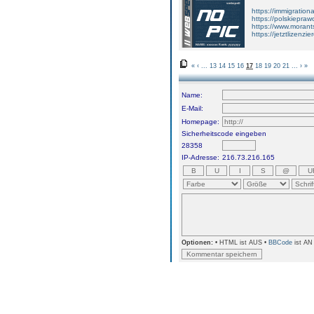
https://immigration
https://polskiepraw
https://www.morant
https://jetztlizenzi
«
‹
...
13
14
15
16
17
18
19
20
21
...
›
»
Name:
E-Mail:
Homepage:
Sicherheitscode eingeben
28358
IP-Adresse:
216.73.216.165
Optionen:
• HTML ist AUS •
BBCode
ist AN