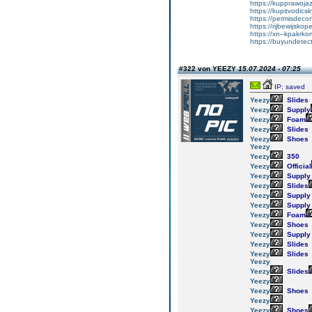
https://kupprawoja
https://kupitvodic
https://permisdeco
https://rijbewijskop
https://xn--kpakrko
https://buyundetec
#322 von YEEZY
15.07.2024 - 07:25
IP: saved
Yeezy
Slides
Yeezy
Supply
Yeezy
Foam
Yeezy
Slides
Yeezy
Shoes
Yeezy
Yeezy
350
Yeezy
Official
Yeezy
Supply
Yeezy
Slides
Yeezy
Supply
Yeezy
Supply
Yeezy
Foam
Yeezy
Shoes
Yeezy
Supply
Yeezy
Slides
Yeezy
Slides
Yeezy
Yeezy
Slides
Yeezy
Yeezy
Shoes
Yeezy
Yeezy
Shoes