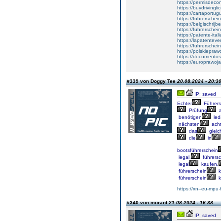
https://permisdecon
https://buydrivingl
https://cartaportu
https://fuhrersche
https://belgischrijb
https://fuhrerschei
https://patente-ital
https://lapatenteve
https://fuhrerschei
https://polskiepraw
https://documentos
https://europrawoj
#339 von Doggy Tee
20.08.2024 - 20:3
IP: saved
Echter
Führers
Prüfung
a
benötigen
ledi
nächsten
ach
das
gleic
die
in
bootsführerschein
legal,
führersc
legal
kaufen,
führerschein
k
führerschein
k
https://xn--eu-mpu-
#340 von morant
21.08.2024 - 16:38
IP: saved