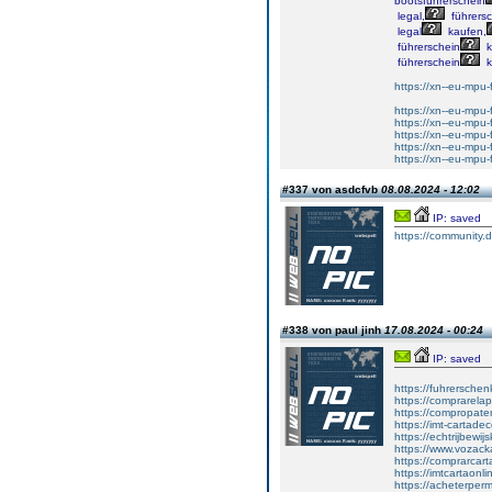
bootsführerschein
legal,
führersc
legal
kaufen,
führerschein
k
führerschein
k
https://xn--eu-mpu-
https://xn--eu-mpu-
https://xn--eu-mpu-
https://xn--eu-mpu-f
https://xn--eu-mpu-
https://xn--eu-mpu
#337 von asdcfvb
08.08.2024 - 12:02
IP: saved
https://community
#338 von paul jinh
17.08.2024 - 00:24
IP: saved
https://fuhrersche
https://comprarela
https://compropate
https://imt-cartad
https://echtrijbewi
https://www.vozac
https://comprarcart
https://imtcartaonl
https://acheterper