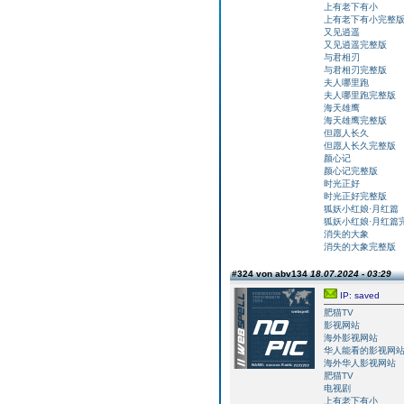
上有老下有小
上有老下有小完整
又见逍遥
又见逍遥完整版
与君相刃
与君相刃完整版
夫人哪里跑
夫人哪里跑完整版
海天雄鹰
海天雄鹰完整版
但愿人长久
但愿人长久完整版
颜心记
颜心记完整版
时光正好
时光正好完整版
狐妖小红娘·月红篇
狐妖小红娘·月红篇
消失的大象
消失的大象完整版
#324 von abv134
18.07.2024 - 03:29
IP: saved
肥猫TV
影视网站
海外影视网站
华人能看的影视网
海外华人影视网站
肥猫TV
电视剧
上有老下有小