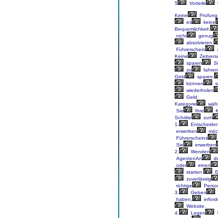
5
Vorteile
Keine
Prüfung
es
keine
Bequemlichkeit:
nicht
genug
absolvieren.
Führerschein
Keine
Zeitver
sparen
Si
zu
fahren
Geld
sparen:
können
s
wiederholen
Geld.
Kategorie
wähl
Sie
Ihre
K
Schritte
zum
1.
Entscheide
erwerben
möc
Führerscheins
Sie
erwerben
2.
Wenden
AgentenAn
di
oder
einen
starten.
E
zuverlässig
richtige
Perso
3.
Geben
haben,
erford
Website.
4.
Legen