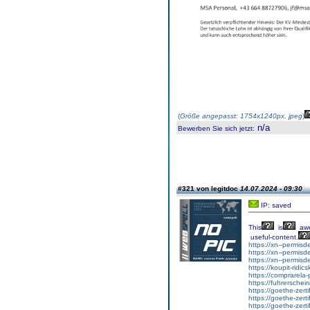
(
Größe angepasst: 1754x1240px, jpeg
)
n/a
Bewerben Sie sich jetzt
:
#321 von legitdoc
14.07.2024 - 09:30
IP: saved
This
is
aw
useful-content.
https://xn--permisd
https://xn--permisd
https://xn--permisd
https://koupit-ridic
https://comprarela
https://fuhrersche
https://goethe-zert
https://goethe-zertif
https://goethe-zerti