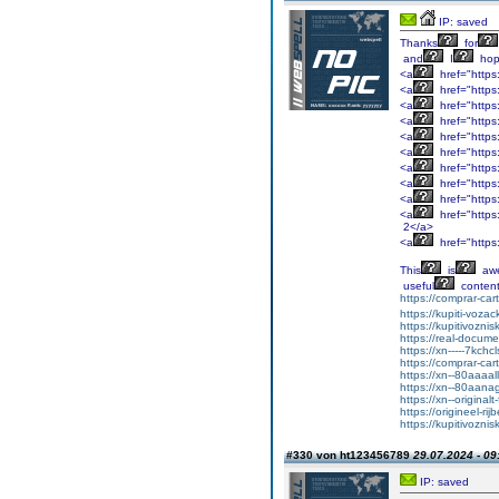
IP: saved
Thanks
for
and
I
ho
<a
href="https
<a
href="https
<a
href="https
<a
href="https
<a
href="https
<a
href="https:
<a
href="https:
<a
href="https
<a
href="https
<a
href="http
2</a>
<a
href="http
This
is
aw
useful
content
https://comprar-ca
https://kupiti-voza
https://kupitivozni
https://real-docum
https://xn-----7kc
https://comprar-ca
https://xn--80aaaa
https://xn--80aan
https://xn--original
https://origineel-rij
https://kupitivozni
#330 von ht123456789
29.07.2024 - 09
IP: saved