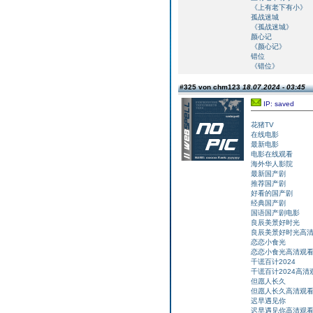
《上有老下有小》
孤战迷城
《孤战迷城》
颜心记
《颜心记》
错位
《错位》
#325 von chm123
18.07.2024 - 03:45
IP: saved
花猪TV
在线电影
最新电影
电影在线观看
海外华人影院
最新国产剧
推荐国产剧
好看的国产剧
经典国产剧
国语国产剧电影
良辰美景好时光
良辰美景好时光高
恋恋小食光
恋恋小食光高清观
千谎百计2024
千谎百计2024高清
但愿人长久
但愿人长久高清观
迟早遇见你
迟早遇见你高清观