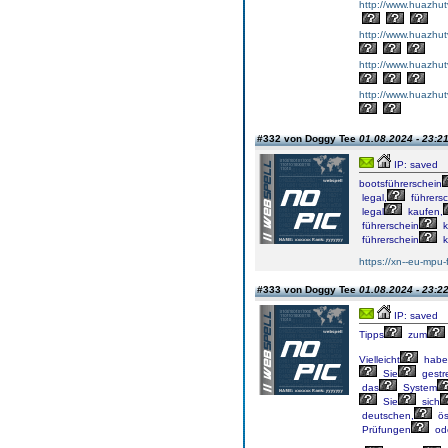
http://www.huazhut
http://www.huazhut
http://www.huazhut
http://www.huazhut
#332 von Doggy Tee
01.08.2024 - 23:2
IP: saved
bootsführerschein
legal,
führersc
legal
kaufen,
führerschein
k
führerschein
k
https://xn--eu-mpu-
#333 von Doggy Tee
01.08.2024 - 23:2
IP: saved
Tipps
zum
Vielleicht
habe
Sie
gestr
das
System
Sie
sich
deutschen,
ös
Prüfungen
od