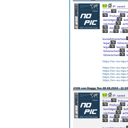
IP: saved
Echter
Führers
Prüfung
a
benötigen
ledi
nächsten
ach
das
gleic
die
in
bootsführerschein
legal,
führersc
legal
kaufen,
führerschein
k
führerschein
k
https://xn--eu-mpu-
https://xn--eu-mpu-
https://xn--eu-mpu-
https://xn--eu-mpu-f
https://xn--eu-mpu-
https://xn--eu-mpu
#336 von Doggy Tee
08.08.2024 - 11:33
IP: saved
Echter
Führers
Prüfung
a
benötigen
ledi
nächsten
ach
das
gleic
die
in