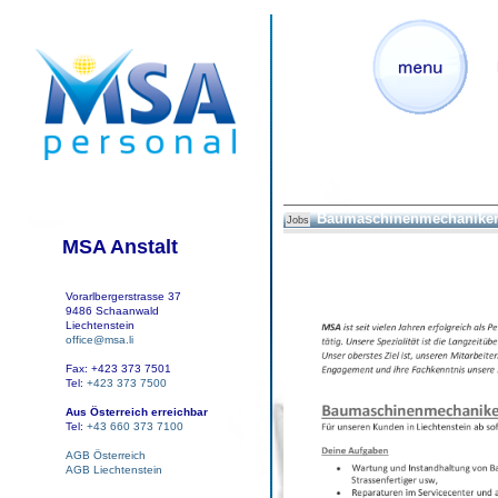
Baumaschinenmechaniker
Jobs
MSA Anstalt
Vorarlbergerstrasse 37
9486 Schaanwald
Liechtenstein
office@msa.li
Fax: +423 373 7501
Tel:
+423 373 7500
Aus Österreich erreichbar
Tel:
+43 660 373 7100
AGB Österreich
AGB Liechtenstein