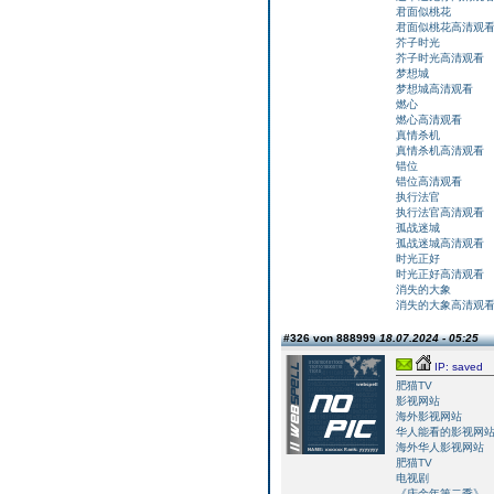
君面似桃花
君面似桃花高清观
芥子时光
芥子时光高清观看
梦想城
梦想城高清观看
燃心
燃心高清观看
真情杀机
真情杀机高清观看
错位
错位高清观看
执行法官
执行法官高清观看
孤战迷城
孤战迷城高清观看
时光正好
时光正好高清观看
消失的大象
消失的大象高清观
#326 von 888999
18.07.2024 - 05:25
IP: saved
肥猫TV
影视网站
海外影视网站
华人能看的影视网
海外华人影视网站
肥猫TV
电视剧
《庆余年第二季》