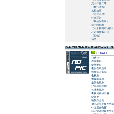
庆余年第二季
《执行法官》
执行法官
《时光正好》
时光正好
《我的阿勒泰》
我的阿勒泰
《小禾卿卿有点田
小禾卿卿有点田
《错位》
错位
#327 von ht123456789
18.07.2024 - 05
IP: saved
花猪TV
在线电影
最新电影
电影在线观看
海外华人影院
电视剧
推荐电视剧
最新电视剧
好看的电视剧
热播电视剧
电视剧在线观看
晓朝夕
晓朝夕全集
你比星光美丽在线
你比星光美丽
非正常动物研究中