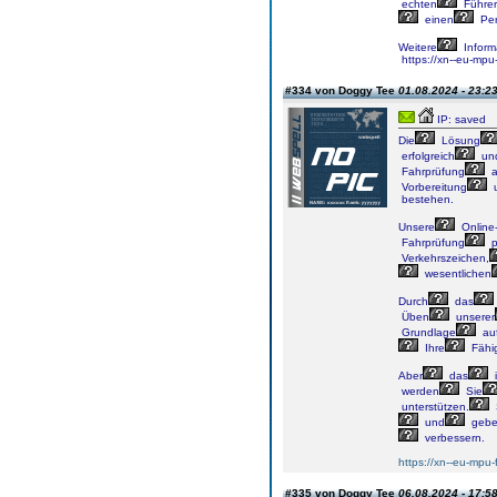
echten
Führer
einen
Per
Weitere
Inform
https://xn--eu-mpu
#334 von Doggy Tee
01.08.2024 - 23:2
IP: saved
Die
Lösung
erfolgreich
un
Fahrprüfung
a
Vorbereitung
bestehen.
Unsere
Online
Fahrprüfung
p
Verkehrszeichen,
wesentlichen
Durch
das
Üben
unserer
Grundlage
au
Ihre
Fähig
Aber
das
i
werden
Sie
unterstützen.
und
geb
verbessern.
https://xn--eu-mpu-
#335 von Doggy Tee
06.08.2024 - 17:5