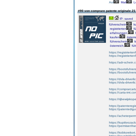
Aol
Mail
L
#90 von comprare patente originale
21
IP: saved
führerschein
k
registrierten
fü
erfahrungen,
f
kaufen
österre
führerschein
k
österreich,
füh
https://registrierte
https://registriert
https://adr-schein.
https://bootsfuhre
https://bootsfuhrer
https://dvla-driverl
https://dvla-driverli
https://comprarcar
https://carta-imt.co
https://rijbewijsko
https://patenteregi
https://patentedigu
https://acheterper
https://kupitivoza
https://permisenfr
https://kobkorekort
https://koupitridic