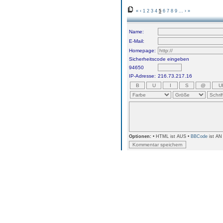
«
‹
1
2
3
4
5
6
7
8
9
...
›
»
Name:
E-Mail:
Homepage:
Sicherheitscode eingeben
94650
IP-Adresse:
216.73.217.16
Optionen:
• HTML ist AUS •
BBCode
ist AN