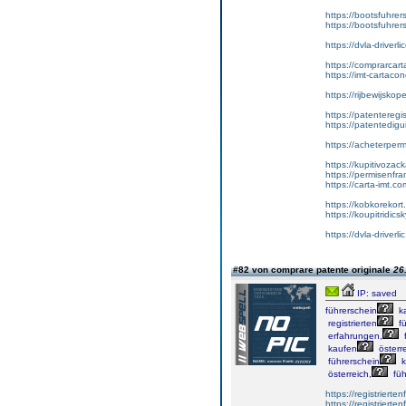
https://bootsfuhre
https://bootsfuhrer
https://dvla-driverl
https://comprarcar
https://imt-cartac
https://rijbewijsko
https://patenteregi
https://patentedigu
https://acheterper
https://kupitivoza
https://permisenfr
https://carta-imt.co
https://kobkorekort
https://koupitridic
https://dvla-driverli
#82 von comprare patente originale
26
IP: saved
führerschein
k
registrierten
fü
erfahrungen,
f
kaufen
österre
führerschein
k
österreich,
füh
https://registrierte
https://registriert