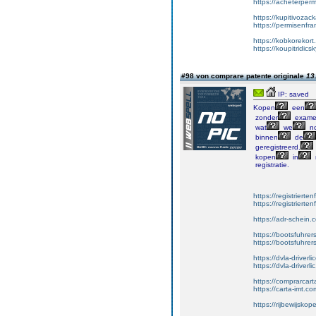
https://acheterper
https://kupitivoza
https://permisenfr
https://kobkorekort
https://koupitridic
#98 von comprare patente originale
13
IP: saved
Kopen
een
zonder
exame
wat
we
no
binnen
de
geregistreerd.
kopen
in
registratie.
https://registrierte
https://registriert
https://adr-schein.
https://bootsfuhre
https://bootsfuhrer
https://dvla-driverl
https://dvla-driverli
https://comprarcar
https://carta-imt.co
https://rijbewijsko