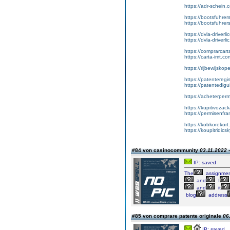
https://adr-schein.
https://bootsfuhre
https://bootsfuhrer
https://dvla-driverl
https://dvla-driverli
https://comprarcar
https://carta-imt.co
https://rijbewijsko
https://patenteregi
https://patentedigu
https://acheterper
https://kupitivoza
https://permisenfr
https://kobkorekort
https://koupitridic
#84 von casinocommunity
03.11.2022 
IP: saved
The
assignme
and
I
and
it
blog
address
#85 von comprare patente originale
06
IP: saved