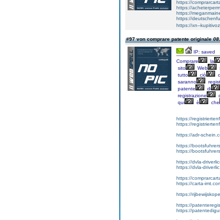
https://comprarca
https://acheterper
https://meganmai
https://deutschenf
https://xn--kupiti
#97 von comprare patente originale
08
IP: saved
Comprare
la
sito
Web
tutto
ciò
d
saranno
regist
patente
di
registrazione
d
qui
è
che
https://registrierte
https://registriert
https://adr-schein.
https://bootsfuhre
https://bootsfuhrer
https://dvla-driverl
https://dvla-driverli
https://comprarcar
https://carta-imt.co
https://rijbewijsko
https://patenteregi
https://patentedigu