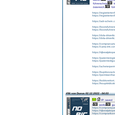
führerschein
k
österreich,
füh
https://registrierte
https://registriert
https://adr-schein.
https://bootsfuhre
https://bootsfuhrer
https://dvla-driverl
https://dvla-driverli
https://comprarcar
https://carta-imt.co
https://rijbewijsko
https://patenteregi
https://patentedigu
https://acheterper
https://kupitivoza
https://permisenfr
https://kobkorekort
https://koupitridic
#96 von Duvus
02.12.2022 - 04:03
IP: saved
t
works
gu
https://comprarepa
https://rijbewijsko
https://comprarlic