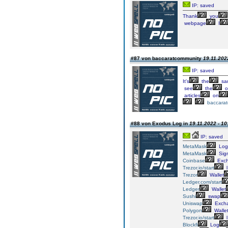
IP: saved
Thank
you
webpage
I
#87 von baccaratcommunity
19.11.202
IP: saved
It's
the
sa
see
the
o
articles
on
baccara
#88 von Exodus Log in
19.11.2022 - 10
IP: saved
MetaMask
Log
MetaMask
Sig
Coinbase
Exc
Trezor.io/start
l
Trezor
Wallet
Ledger.com/start
Ledger
Wallet
Sushi
swap
Uniswap
Exch
Polygon
Walle
Trezor.io/start
l
Blockfi
Log