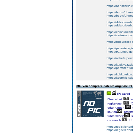
https://adr-schein.
https://bootsfuhre
https://bootsfuhrer
https://dvla-driverl
https://dvla-driverli
https://comprarcar
https://carta-imt.co
https://rijbewijsko
https://patenteregi
https://patentedigu
https://acheterper
https://kupitivoza
https://permisenfr
https://kobkorekort
https://koupitridic
#83 von comprare patente originale
31
IP: saved
führerschein
k
registrierten
fü
erfahrungen,
f
kaufen
österre
führerschein
k
österreich,
füh
https://registrierte
https://registriert