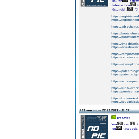
kaufen
österre
führerschein
k
österreich,
füh
https://registrierte
https://registriert
https://adr-schein.
https://bootsfuhre
https://bootsfuhrer
https://dvla-driverl
https://dvla-driverli
https://comprarcar
https://carta-imt.co
https://rijbewijsko
https://patenteregi
https://patentedigu
https://acheterper
https://kupitivoza
https://permisenfr
https://kobkorekort
https://koupitridic
#93 von mtom
22.11.2022 - 11:57
IP: saved
You
can
i
on
facebook.