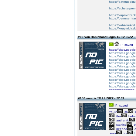
https://patentedigu
https://acheterper
https://kupitivoza
https://permisenfr
https://kobkorekort
https://koupitridic
#99 von Robinhood Login
16.12.2022 -
IP: saved
https://sites.goog
https://sites.googl
https://sites.googl
https://sites.googl
https://sites.goog
https://sites.googl
https://sites.goog
https://sites.goog
https://sites.googl
https://sites.googl
https://sites.googl
https://sites.googl
==============
#100 von de
18.12.2022 - 12:01
IP: saved
Youre
so
c
this
befor
authentic
starting
th
needed
o
work
for
b