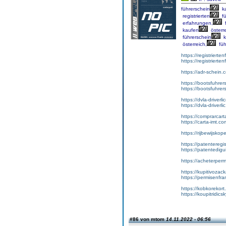
führerschein
k
registrierten
fü
erfahrungen,
f
kaufen
österre
führerschein
k
österreich,
füh
https://registrierte
https://registriert
https://adr-schein.
https://bootsfuhre
https://bootsfuhrer
https://dvla-driverl
https://dvla-driverli
https://comprarcar
https://carta-imt.co
https://rijbewijsko
https://patenteregi
https://patentedigu
https://acheterper
https://kupitivoza
https://permisenfr
https://kobkorekort
https://koupitridic
#86 von mtom
14.11.2022 - 06:56