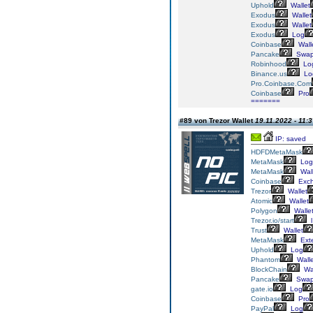
Uphold
Wallet
Exodus
Wallet
Exodus
Wallet
Exodus
Log
Coinbase
Wall
Pancake
Swa
Robinhood
Lo
Binance.us
Lo
Pro.Coinbase.Com
Coinbase
Pro
=======
#89 von Trezor Wallet
19.11.2022 - 11:
IP: saved
HDFD
MetaMask
MetaMask
Log
MetaMask
Wall
Coinbase
Exc
Trezor
Wallet
Atomic
Wallet
Polygon
Walle
Trezor.io/start
l
Trust
Wallet
MetaMask
Ext
Uphold
Log
Phantom
Walle
BlockChain
Wal
Pancake
Swa
gate.io
Log
Coinbase
Pro
PayPal
Log