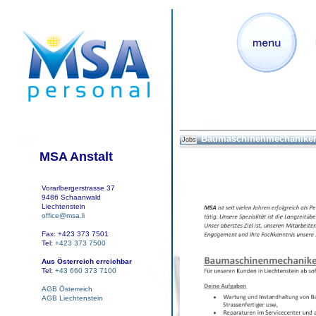
Baumaschinenmechaniker
Jobs
MSA Anstalt
Vorarlbergerstrasse 37
9486 Schaanwald
Liechtenstein
office@msa.li
Fax: +423 373 7501
Tel:
+423 373 7500
Aus Österreich erreichbar
Tel:
+43 660 373 7100
AGB Österreich
AGB Liechtenstein