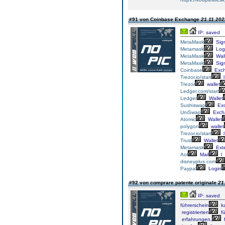
#91 von Coinbase Exchange
21.11.202
IP: saved
MetaMask
Sig
Metamask
Log
MetaMask
Wall
MetaMask
Sig
Coinbase
Exc
Trezor.io/start
l
Trezor
wallet
Ledger.com/start
Ledger
Wallet
Sushiswap
Ex
UniSwap
Exch
Atomic
Wallet
polygon
wallet
Trezor.io/start
l
Trust
Wallet
Metamask
Ext
Aol
Mail
l
disneyplus.com
Paypal
Login
#92 von comprare patente originale
21
IP: saved
führerschein
k
registrierten
fü
erfahrungen,
f