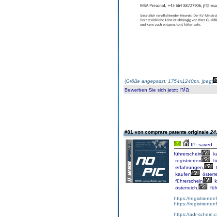
(
Größe angepasst: 1754x1240px, jpeg
)
n/a
Bewerben Sie sich jetzt
:
#81 von comprare patente originale
24
IP: saved
führerschein
k
registrierten
fü
erfahrungen,
f
kaufen
österre
führerschein
k
österreich,
füh
https://registrierte
https://registriert
https://adr-schein.