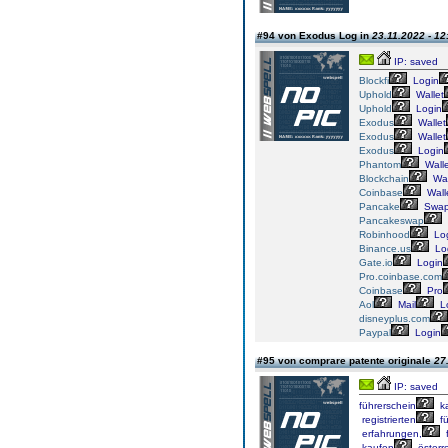
#94 von Exodus Log in
23.11.2022 - 12
IP: saved
Blockfi
Login
Uphold
Wallet
Uphold
Login
Exodus
Wallet
Exodus
Wallet
Exodus
Login
Phantom
Walle
Blockchain
Wal
Coinbase
Wall
Pancake
Swa
Pancakeswap
Robinhood
Lo
Binance.us
Lo
Gate.io
Login
Pro.coinbase.com
Coinbase
Pro
Aol
Mail
L
disneyplus.com
Paypal
Login
#95 von comprare patente originale
27
IP: saved
führerschein
k
registrierten
fü
erfahrungen,
f
kaufen
österre