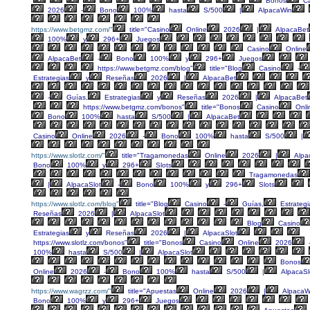
Bonos
Ca
2026
-
Bono
100%
hasta
S/500
|
AlpacaWin
https://www.betgmz.com/"
title="Casino
Online
2026
|
AlpacaBet
100%
y
296+
Juegos
Casino
Online
AlpacaBet
-
Bono
100%
y
296+
Juegos
https://www.betgmz.com/blog"
title="Blog
Casino
-
Estrategias
y
Reseñas
2026
|
AlpacaBet
-
Guías,
Estrategias
y
Reseñas
2026
|
AlpacaBet
https://www.betgmz.com/bonos"
title="Bonos
Casino
Onli
Bono
100%
hasta
S/500
|
AlpacaBet
Casino
Online
2026
-
Bono
100%
hasta
S/500
|
https://www.slotlz.com/"
title="Tragamonedas
Online
2026
|
Alpa
Bono
100%
y
296+
Slots
Tragamonedas
|
AlpacaSlot
-
Bono
100%
y
296+
Slots
https://www.slotlz.com/blog"
title="Blog
Casino
-
Guías,
Estrategi
Reseñas
2026
|
AlpacaSlot
Blog
Casino
Estrategias
y
Reseñas
2026
|
AlpacaSlot
https://www.slotlz.com/bonos"
title="Bonos
Casino
Online
2026
100%
hasta
S/500
|
AlpacaSlot
Bonos
Online
2026
-
Bono
100%
hasta
S/500
|
AlpacaSl
https://www.wagrzz.com/"
title="Apuestas
Online
2026
|
AlpacaW
Bono
100%
y
296+
Juegos