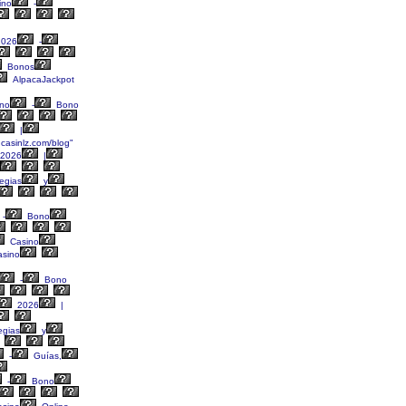
ino
-
026
-
Bonos
AlpacaJackpot
no
-
Bono
|
.casinlz.com/blog"
2026
|
egias
y
-
Bono
Casino
sino
-
Bono
2026
|
egias
y
-
Guías,
-
Bono