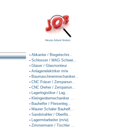
Heute Arbeit finden
Abkanter / Biegetechni...
•
Schlosser / MAG Schwei...
•
Glaser / Glasmonteur
•
Anlagenelektriker m/w
•
Baumaschinenmechaniker...
•
CNC Fräser / Zerspanun...
•
CNC Dreher / Zerspanun...
•
Lagerlogistiker / Lag...
•
Kleingerätemechaniker ...
•
Bauhelfer / Fliesenleg...
•
Maurer Schaler Bauhelf...
•
Sandstrahler / Oberflä...
•
Lagermitarbeiter (m/w)
•
Zimmermann / Tischler ...
•