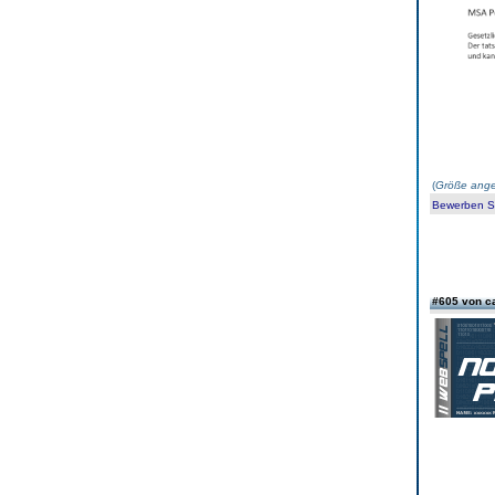
(
Größe ange
Bewerben Sie
#605 von c