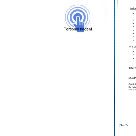
(
Grö