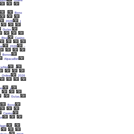
sino
Online
-
Bono
2026
|
Guías,
Blog
Casino
ne
2026
-
Bonos
AlpacaBet
caSlot
-
Online
2026
as
y
-
Guías,
-
Bono
Casino
ot
ager
-