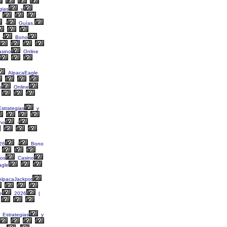
gias
y
-
Guías,
-
Bono
sino
Online
AlpacaEagle
s
Online
strategias
y
no
-
26
-
Bono
os
Casino
agle
lpacaJackpot
e
2026
|
Estrategias
y