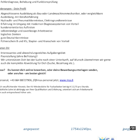
ße angepasst: 1754x1240px, jpeg
)