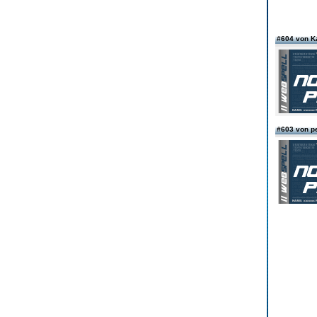
#604 von K
#603 von p