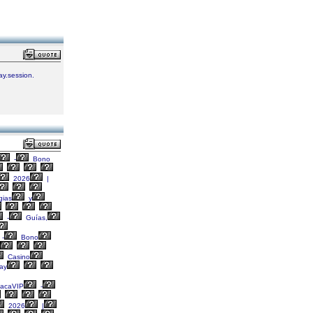
ay.session.
-
Bono
2026
|
gias
y
-
Guías,
-
Bono
Casino
ay
acaVIP
-
2026
|