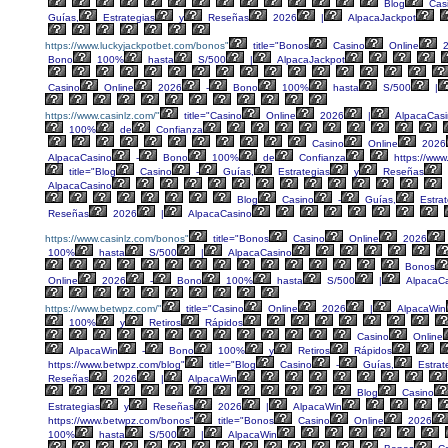
Blog
Cas
Guías,
Estrategias
y
Reseñas
2026
|
AlpacaJackpot
https://www.luckyjackpotbet.com/bonos"
title="Bonos
Casino
Online
2
Bono
100%
hasta
S/500
|
AlpacaJackpot
Casino
Online
2026
-
Bono
100%
hasta
S/500
|
https://www.casinlz.com/"
title="Casino
Online
2026
|
AlpacaCasi
100%
de
Confianza
Casino
Online
2026
AlpacaCasino
-
Bono
100%
de
Confianza
https://www
title="Blog
Casino
-
Guías,
Estrategias
y
Reseñas
AlpacaCasino
Blog
Casino
-
Guías,
Estrat
Reseñas
2026
|
AlpacaCasino
https://www.casinlz.com/bonos"
title="Bonos
Casino
Online
2026
100%
hasta
S/500
|
AlpacaCasino
Bonos
Online
2026
-
Bono
100%
hasta
S/500
|
AlpacaCa
https://www.betwpz.com/"
title="Casino
Online
2026
|
AlpacaWin
100%
y
Retiros
Rápidos
Casino
Online
AlpacaWin
-
Bono
100%
y
Retiros
Rápidos
https://www.betwpz.com/blog"
title="Blog
Casino
-
Guías,
Estrat
Reseñas
2026
|
AlpacaWin
Blog
Casino
Estrategias
y
Reseñas
2026
|
AlpacaWin
https://www.betwpz.com/bonos"
title="Bonos
Casino
Online
2026
100%
hasta
S/500
|
AlpacaWin