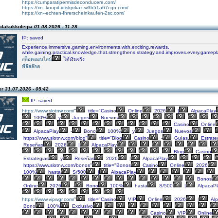
https://cumparatipermisdeconducere.com/
https://xn--koupit-idiskprkaz-w3b51a67cqn.com/
https://xn--echten-fhrerscheinkaufen-2sc.com/
alakukkoleipa
01.08.2026 - 11:28
IP: saved
Experience.immersive.gaming.environments.with.exciting.rewards,
while.gaining.practical.knowledge.that.strengthens.strategy.and.improves.every.gamepl
สล็อตออนไลน์
ได้เงินจริง
พีจีสล๊อต
er
31.07.2026 - 05:42
IP: saved
https://www.slotnw.com/"
title="Casino
Online
2026
|
AlpacaPlay
100%
y
Juegos
Nuevos
Casino
Online
AlpacaPlay
-
Bono
100%
y
Juegos
Nuevos
https://www.slotnw.com/blog"
title="Blog
Casino
-
Guías,
Estrate
Reseñas
2026
|
AlpacaPlay
Blog
Casino
Estrategias
y
Reseñas
2026
|
AlpacaPlay
https://www.slotnw.com/bonos"
title="Bonos
Casino
Online
2026
100%
hasta
S/500
|
AlpacaPlay
Bonos
Online
2026
-
Bono
100%
hasta
S/500
|
AlpacaPl
https://www.vipwgr.com/"
title="Casino
VIP
Online
2026
|
Alp
Bono
100%
Exclusivo
Casino
VIP
Online