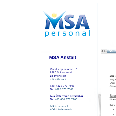
Baum
Jobs
MSA Anstalt
Vorarlbergerstrasse 37
9486 Schaanwald
Liechtenstein
office@msa.li
Fax: +423 373 7501
Tel:
+423 373 7500
Aus Österreich erreichbar
Tel:
+43 660 373 7100
AGB Österreich
AGB Liechtenstein