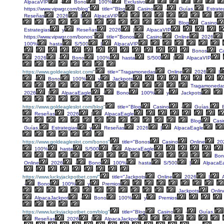
AlpacaVIP
-
Bono
100%
Exclusivo
https://www.vipwgr.com/blog"
title="Blog
Casino
-
Guías,
Estrate
Reseñas
2026
|
AlpacaVIP
Blog
Casino
Estrategias
y
Reseñas
2026
|
AlpacaVIP
https://www.vipwgr.com/bonos"
title="Bonos
Casino
Online
2026
100%
hasta
S/500
|
AlpacaVIP
Bonos
Ca
2026
-
Bono
100%
hasta
S/500
|
AlpacaVIP
https://www.goldeagleslot.com/"
title="Tragamonedas
Online
2026
|
-
Bono
100%
y
Jackpots
Tragamoneda
2026
|
AlpacaEagle
-
Bono
100%
y
Jackpots
https://www.goldeagleslot.com/blog"
title="Blog
Casino
-
Guías,
E
Reseñas
2026
|
AlpacaEagle
Blog
Casi
Guías,
Estrategias
y
Reseñas
2026
|
AlpacaEagle
https://www.goldeagleslot.com/bonos"
title="Bonos
Casino
Online
20
100%
hasta
S/500
|
AlpacaEagle
Bon
Online
2026
-
Bono
100%
hasta
S/500
|
AlpacaE
https://www.luckyjackpotbet.com/"
title="Jackpots
Online
2026
|
A
-
Bono
100%
y
Premios
Jackpots
Onlin
AlpacaJackpot
-
Bono
100%
y
Premios
https://www.luckyjackpotbet.com/blog"
title="Blog
Casino
-
Guías,
Reseñas
2026
|
AlpacaJackpot