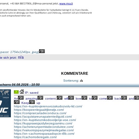
passt: 1754x1240px, jpeg
)
n/a
 sich jetzt
:
KOMMENTARE
Sortierung:
achorro
04.08.2026 - 10:50
IP: saved
An
amazing
content,
will
love
to
come
back
and
Keep
up
https://xn--kupitiovjerenuvozakudozvolu-lid.com/
https://koopeenlegaalrijbewijs.com/
https://comprarcartadeconduca.com/
https://acquistareunapatentediguid.com/
https://xn--kupitivoznikodovoljenje-voe.com/
https://kupprawojazdybezegzaminu.com/
https://acheterunpermisdeconduiree.com/
https://vairuotojopazymejimaslegaliai.com/
https://xn--cachorrosparaadopcin-t8b.com/
https://cachorroderegalo.com/