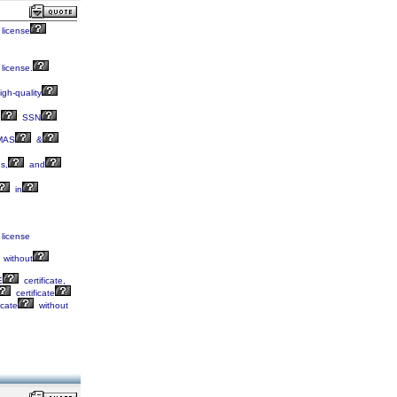
license
license.
igh-quality
,
SSN
MAS
&
s,
and
in
license
without
E
certificate,
certificate
icate
without