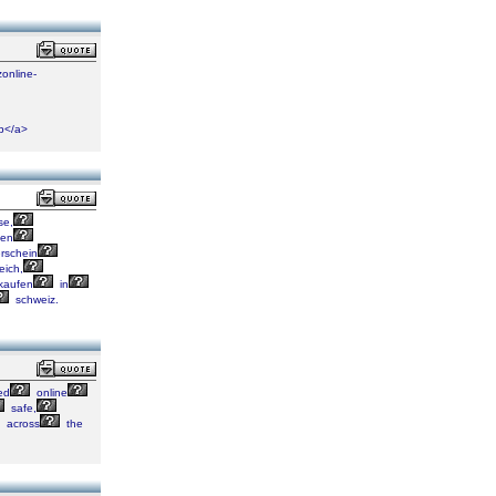
online-
8b</a>
se,
fen
rschein
eich,
kaufen
in
schweiz.
ed
online
safe,
across
the