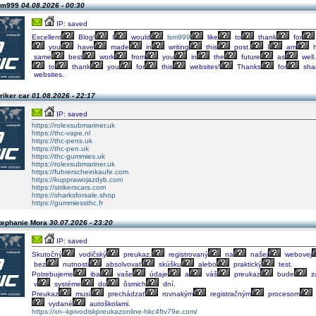
lsm999
04.08.2026 - 00:30
IP: saved
Excellent
Blog!
I
would
lsm999
like
to
thank
for
you
have
made
in
writing
this
post.
I
am
h
same
best
work
from
you
in
the
future
as
well.
to
thank
you
for
this
websites!
Thanks
for
shar
websites.
riker car
01.08.2026 - 22:17
IP: saved
https://rolexsubmariner.uk
https://thc-vape.nl
https://thc-pens.uk
https://thc-pen.uk
https://thc-gummies.uk
https://rolexsubmariner.uk
https://fuhrerscheinkaufe.com
https://kupprawojazdyb.com
https://strikerscars.com
https://sharksforsale.shop
https://gummiessthc.fr
tephanie Mora
30.07.2026 - 23:20
IP: saved
Skutočný
vodičský
preukaz,
registrovaný
na
našej
webovej
bez
nutnosti
absolvovať
skúšku
alebo
praktický
test.
Potrebujeme
iba
vaše
údaje
a
váš
preukaz
bude
za
v
systéme
do
ôsmich
dní.
Preukaz
musí
prechádzať
rovnakým
registračným
procesom
vydané
autoškolami.
https://xn--kpivodiskpreukazonline-hkc4ftv79e.com/