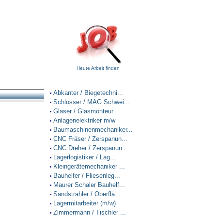
Heute Arbeit finden
Abkanter / Biegetechni...
•
Schlosser / MAG Schwei...
•
Glaser / Glasmonteur
•
Anlagenelektriker m/w
•
Baumaschinenmechaniker...
•
CNC Fräser / Zerspanun...
•
CNC Dreher / Zerspanun...
•
Lagerlogistiker / Lag...
•
Kleingerätemechaniker ...
•
Bauhelfer / Fliesenleg...
•
Maurer Schaler Bauhelf...
•
Sandstrahler / Oberflä...
•
Lagermitarbeiter (m/w)
•
Zimmermann / Tischler ...
•