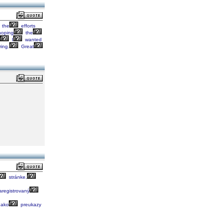
the
efforts
oping
the
I
wanted
ing.
Great
stránke,
registrovaný
ako
preukazy