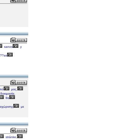
sanos
y
t??as
οπό
μας,
δοκιμασία.
θα
αχώρισης
με
stránke,