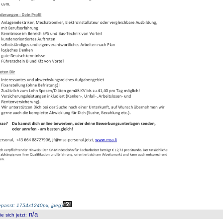
passt: 1754x1240px, jpeg
)
n/a
 sich jetzt
: