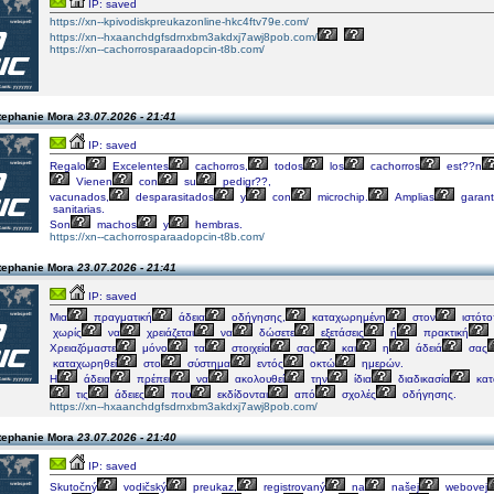
IP: saved
https://xn--kpivodiskpreukazonline-hkc4ftv79e.com/
https://xn--hxaanchdgfsdrnxbm3akdxj7awj8pob.com/
https://xn--cachorrosparaadopcin-t8b.com/
tephanie Mora
23.07.2026 - 21:41
IP: saved
Regalo
Excelentes
cachorros,
todos
los
cachorros
est??n
Vienen
con
su
pedigr??,
vacunados,
desparasitados
y
con
microchip.
Amplias
garan
sanitarias.
Son
machos
y
hembras.
https://xn--cachorrosparaadopcin-t8b.com/
tephanie Mora
23.07.2026 - 21:41
IP: saved
Μια
πραγματική
άδεια
οδήγησης,
καταχωρημένη
στον
ιστότ
χωρίς
να
χρειάζεται
να
δώσετε
εξετάσεις
ή
πρακτική
Χρειαζόμαστε
μόνο
τα
στοιχεία
σας
και
η
άδειά
σας
καταχωρηθεί
στο
σύστημα
εντός
οκτώ
ημερών.
Η
άδεια
πρέπει
να
ακολουθεί
την
ίδια
διαδικασία
κατ
τις
άδειες
που
εκδίδονται
από
σχολές
οδήγησης.
https://xn--hxaanchdgfsdrnxbm3akdxj7awj8pob.com/
tephanie Mora
23.07.2026 - 21:40
IP: saved
Skutočný
vodičský
preukaz,
registrovaný
na
našej
webovej