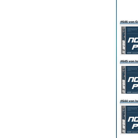
#646 von 
#645 von 
#644 von 