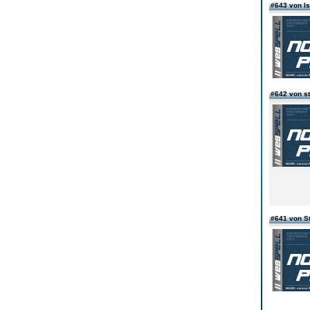
#643 von 
#642 von st
#641 von S