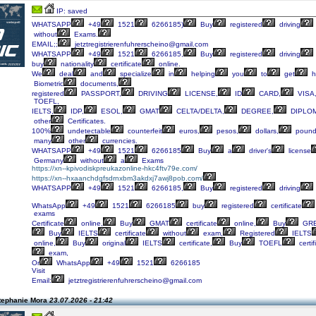
IP: saved
WHATSAPP
+49
1521
6266185)
Buy
registered
driving
without
Exams.
EMAIL;;
jetztregistrierenfuhrerscheino@gmail.com
WHATSAPP
+49
1521
6266185,
Buy
registered
driving
buy
nationality
certificate
online.
We
deal
and
specialize
in
helping
you
to
get
h
Biometric
documents,
registered
PASSPORT,
DRIVING
LICENSE,
ID
CARD,
VISA
TOEFL,
IELTS,
IDP,
ESOL,
GMAT
CELTA/DELTA,
DEGREE,
DIPLO
other
Certificates.
100%
undetectable
counterfeit
euros,
pesos,
dollars,
pound
many
other
currencies.
WHATSAPP
+49
1521
6266185
Buy
a
driver's
license
Germany
without
a
Exams
https://xn--kpivodiskpreukazonline-hkc4ftv79e.com/
https://xn--hxaanchdgfsdrnxbm3akdxj7awj8pob.com/
WHATSAPP
+49
1521
6266185,
Buy
registered
driving
WhatsApp
+49
1521
6266185
buy
registered
certificate
exams
Certificate
online,
Buy
GMAT
certificate
online,
Buy
GR
Buy
IELTS
certificate
without
exam,
Registered
IELTS
online,
Buy
original
IELTS
certificate,
Buy
TOEFL
certif
exam,
Or
WhatsApp
+49
1521
6266185
Visit
Email:
jetztregistrierenfuhrerscheino@gmail.com
tephanie Mora
23.07.2026 - 21:42