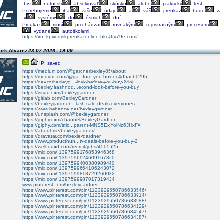
bez
nutnosti
absolvovať
skúšku
alebo
praktický
test.
Potrebujeme
iba
vaše
údaje
a
váš
preukaz
bude
za
v
systéme
do
ôsmich
dní.
Preukaz
musí
prechádzať
rovnakým
registračným
procesom
vydané
autoškolami.
https://xn--kpivodiskpreukazonline-hkc4ftv79e.com/
ark Alvarez
23.07.2026 - 19:09
IP: saved
https://medium.com/@gardnerbexley85/about
https://medium.com/@ga...fore-you-buy-ec4d5acb0295
https://dev.to/bexleyg...-look-before-you-buy-24oj
https://bexley.hashnod...econd-look-before-you-buy
https://issuu.com/bexleygardner
https://gitlab.com/BexleyGardner
https://bexleygardner....lash-sale-deals-everyones
https://www.behance.net/bexleygardner
https://unsplash.com/@bexleygardner
https://giphy.com/channel/BexleyGardner
https://giphy.com/stic...parent-MNS5ExjYolNz6JHxFX
https://about.me/bexleygardner/
https://gravatar.com/bexleygardner
https://www.producthun...tv-deals-before-you-buy-2
https://wellfound.com/recruit/jobs/4505625
https://mix.com/!1397599176853946368
https://mix.com/!1397596924609167360
https://mix.com/!1397599400380989440
https://mix.com/!1397599664106243072
https://mix.com/!1397599818729260032
https://mix.com/!1397599987017319424
www.pinterest.com/bexleygardner
https://www.pinterest.com/pin/1123929650786633546/
https://www.pinterest.com/pin/1123929650786633914/
https://www.pinterest.com/pin/1123929650786633988/
https://www.pinterest.com/pin/1123929650786634129/
https://www.pinterest.com/pin/1123929650786634247/
https://www.pinterest.com/pin/1123929650786634387/