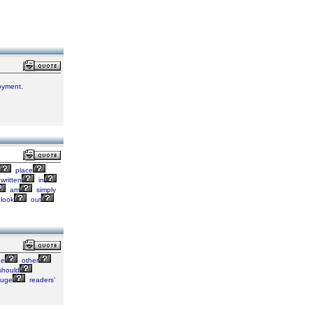
joyment.
place
written
in
am
simply
look
out
he
other
hould
uge
readers’