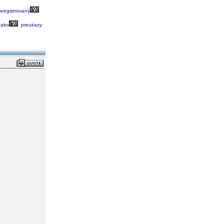
registrovaný
ako
preukazy