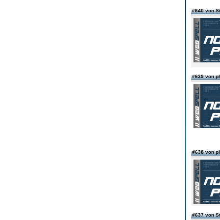
#640 von S
#639 von ph
#638 von ph
#637 von S