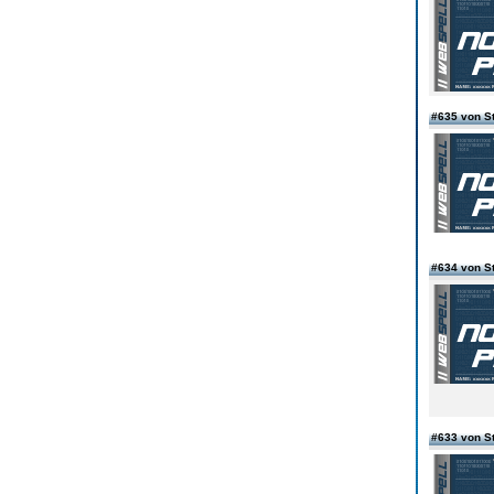
#635 von S
#634 von S
#633 von S