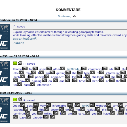
KOMMENTARE
Sortierung:
Gomboce
05.08.2026 - 16:34
IP: saved
Explore.dynamic.entertainment.through.rewarding.gameplay.features,
while.learning.effective.methods.that.strengthen.gaming.skills.and.maximize.overall.en
ทดลองเล่นสล็อตฟรี
PGแตกดี
lsm999dna
05.08.2026 - 06:16
IP: saved
Thanks
for
some
other
lsm999dna
informative
site.
The
else
may
I
am
getting
that
type
of
information
such
a
perfect
approach?
I’ve
a
challenge
that
I
now
running
on,
and
I
have
been
on
the
for
such
information.
lsm99
05.08.2026 - 05:42
IP: saved
Great
post,
very
informative.
I
lsm99
wonder
why
t
experts
of
this
sector
do
not
realize
this.
You
s
continue
your
writing.
I
am
sure,
you
have
a
h
base
already!