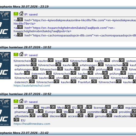
tephanie Mora
30.07.2026 - 23:19
IP: saved
<a
href="https://xn--kpivodiskpreukazonline-hkc4ftv79e.com/">xn--kpivodiskpreukaz
hkc4ftv79e</a>
<a
href="https://xn--hxaanchdgfsdrnxbm3akdxj7awj8pob.com/">xn--
hxaanchdgfsdrnxbm3akdxj7awj8pob</a>
<a
href="https://xn--cachorrosparaadopcin-t8b.com/">xn--cachorrosparaadopcin-t
illipe huntelaar
28.07.2026 - 10:52
IP: saved
führerschein
kaufen
legal,
führerschein
kaufen
ohne
vorkas
registrierten
führerschein
kaufen
erfahrungen,
führerschein
kau
erfahrungen,
führerschein
kaufen
ohne
prüfung
Köln,
führe
kaufen
österreich,
führerschein
kaufen
ohne
prüfung
österr
führerschein
kaufen
ohne
prüfung
österreich,
führerschein
österreich,
führerschein
kaufen
Frankfurt,
führerschein
kaufen
https://autofahrschul.com/
illipe huntelaar
28.07.2026 - 10:52
IP: saved
arn
about
Health
Meds
EU,
a
licensed
and
regulat
pharmacy
in
Europe.
We
are
committed
to
providing
affordable,
and
discreet
access
to
genuine
medications
EU
https://healthmedseu.com
tephanie Mora
23.07.2026 - 21:42