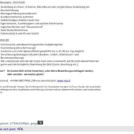
passt: 1754x1240px, jpeg
)
n/a
 sich jetzt
: