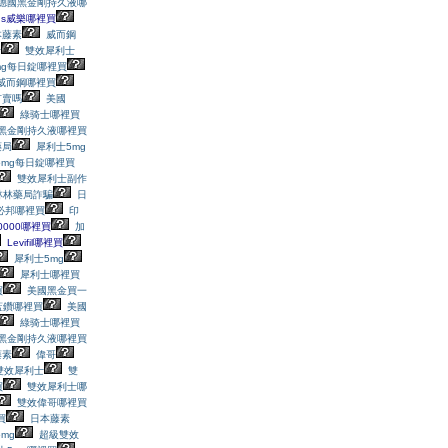
德國黑金剛持久液哪
us威樂哪裡買
本藤素
威而鋼
士
雙效犀利士
mg每日錠哪裡買
威而鋼哪裡買
有賣嗎
美國
綠骑士哪裡買
黑金剛持久液哪裡買
藥局
犀利士5mg
5mg每日錠哪裡買
雙效犀利士副作
林林藥局詐騙
日
必邦哪裡買
印
40000哪裡買
加
Levifil哪裡買
犀利士5mg
犀利士哪裡買
買
美國黑金買一
蓝鑽哪裡買
美國
綠骑士哪裡買
黑金剛持久液哪裡買
藤素
偉哥
雙效犀利士
雙
買
雙效犀利士哪
雙效偉哥哪裡買
買
日本藤素
mg
超級雙效