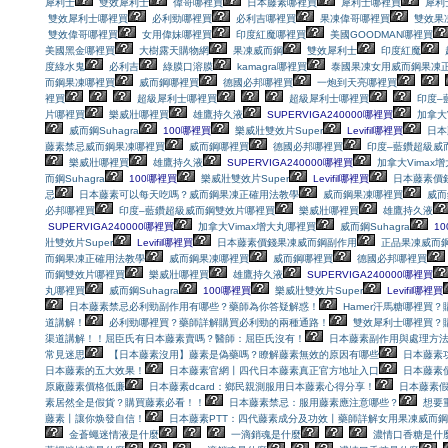
犀利士
雙效犀利士
偉哥哪裡買
日本藤素哪裡買
犀利士哪裡買
犀利
雙效犀利士哪裡買
必利勁哪裡買
必利吉哪裡買
果凍偉哥哪裡買
雙效果
雙效偉哥哪裡買
女用偉妹哪裡買
印度紅魔哪裡買
美國GOODMAN哪裡買
美國黑金哪裡買
大樹露天購物網
果凍威而鋼
雙效犀利士
印度紅魔
度綠水鬼
必利吉
綠膜口溶膜
kamagra哪裡買
泰國果凍女用
威而鋼果凍
而鋼果凍哪裡買
威而鋼哪裡買
德國必邦哪裡買
一炮到天亮哪裡買
裡買
超級犀利士哪裡買
超級犀利士哪裡買
印度–
片哪裡買
樂威壯哪裡買
雄鷹持久液
SUPERVIGA240000哪裡買
加拿大
威而鋼Suhagra
100哪裡買
樂威壯雙效片Super
Levifil哪裡買
日本
藤素禁忌
威而鋼果凍哪裡買
威而鋼哪裡買
德國必邦哪裡買
印度–藍鑽超級威
樂威壯哪裡買
雄鷹持久液
SUPERVIGA240000哪裡買
加拿大Vimax
而鋼Suhagra
100哪裡買
樂威壯雙效片Super
Levifil哪裡買
日本藤素價
忌
日本藤素可以每天吃嗎？
威而鋼果凍正確用法教學
威而鋼果凍哪裡買
威而
必邦哪裡買
印度–藍鑽超級威而鋼雙效片哪裡買
樂威壯哪裡買
雄鷹持久液
SUPERVIGA240000哪裡買
加拿大Vimax增大丸哪裡買
威而鋼Suhagra
10
壯雙效片Super
Levifil哪裡買
日本藤素價錢
果凍威而鋼副作用
正品果凍威而
而鋼果凍正確用法教學
威而鋼果凍哪裡買
威而鋼哪裡買
德國必邦哪裡買
而鋼雙效片哪裡買
樂威壯哪裡買
雄鷹持久液
SUPERVIGA240000哪裡買
丸哪裡買
威而鋼Suhagra
100哪裡買
樂威壯雙效片Super
Levifil哪裡買
日本藤素禁忌
必利勁副作用有哪些？藥師為你答疑解惑！
Hamer汗馬糖哪裡買
道講解！
必利勁哪裡買？藥師詳解購買必利勁的兩種通路！
雙效犀利士哪裡買？
渠道講解！！
屈臣氏有日本藤素賣嗎？醫師：屈臣氏沒有！
日本藤素副作用與處理方
常見迷思
【日本藤素沒用】藤素是偽藥嗎？瞭解藤素無效的原因有哪些
日本藤素
日本藤素的五大效果！
日本藤素官網丨四代日本藤素真正官方地址入口
日本藤素
原廠藤素價格低廉
日本藤素dcard：鄉民親測服用日本藤素心得分享！
日本藤素
素居然全是假貨？購買藤素必看！！
日本藤素禁忌：服用藤素應注意哪些？
想要
藤素丨讓你焕發自信！
日本藤素PTT：四代藤素成分及功效丨藥師詳解
女用果凍威而鋼
金蒼蠅迷情液是什麼
一滴銷魂是什麼
濃情口香糖是什