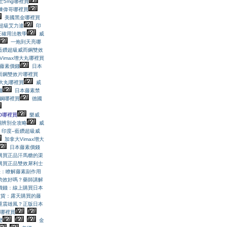
士5mg哪裡買
凍偉哥哪裡買
美國黑金哪裡買
超級艾力達
印
正確用法教學
威
一炮到天亮哪
藍鑽超級威而鋼雙效
Vimax增大丸哪裡買
藤素價錢
日本
而鋼雙效片哪裡買
增大丸哪裡買
威
錢
日本藤素禁
鋼哪裡買
德國
0哪裡買
樂威
鋼辨別全攻略
威
印度–藍鑽超級威
加拿大Vimax增大
日本藤素價錢
？購買正品汗馬糖的渠
購買正品雙效犀利士
法：瞭解藤素副作用
功效好嗎？藥師講解
價錢：線上購買日本
假貨：露天購買的藤
重震雄風？正版日本
哪裡買
麼
金