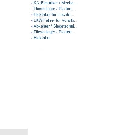
Kfz-Elektriker / Mecha...
•
Fliesenleger / Platten...
•
Elektriker für Liechte...
•
LKW Fahrer für Vorarlb...
•
Abkanter / Biegetechni...
•
Fliesenleger / Platten...
•
Elektriker
•