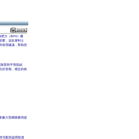
腺肥大（BPH）藥
那麼，這款犀利士
和使用建議，幫助您
放鬆陰莖和平滑肌組
在於長期、穩定的效
多數大型網路藥局提
，且支持宅配與超商取貨