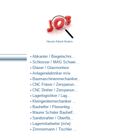
Heute Arbeit finden
Abkanter / Biegetechni...
•
Schlosser / MAG Schwei...
•
Glaser / Glasmonteur
•
Anlagenelektriker m/w
•
Baumaschinenmechaniker...
•
CNC Fräser / Zerspanun...
•
CNC Dreher / Zerspanun...
•
Lagerlogistiker / Lag...
•
Kleingerätemechaniker ...
•
Bauhelfer / Fliesenleg...
•
Maurer Schaler Bauhelf...
•
Sandstrahler / Oberflä...
•
Lagermitarbeiter (m/w)
•
Zimmermann / Tischler ...
•