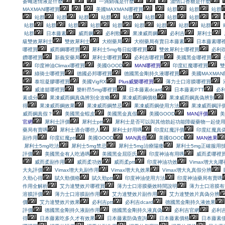
蒼蠅迷情液是什麼
一滴銷魂是什麼
濃情口香糖是什麼
MAXMAN哪裡買
美國MAXMAN哪裡買
站群
站群
站群
站群
站群
站群
站群
站群
站群
站群
站群
站群
站群
站群
站群
站群
站群
站群
站群
站群
站群
日本藤素
威而鋼
必利勁
果凍威而鋼
必利吉
犀利士
級雙效犀利士
雙效犀利士
大樹藥局
大樹藥局有賣日本藤素
日本藤素哪
哪裡買
威而鋼哪裡買
犀利士5mg每日錠哪裡買
雙效犀利士哪裡買
必利
鑽哪裡買
新義安藥局
犀利士哪裡買
必利吉哪裡買
美國黑金哪裡買
印度神油Climax哪裡買
美國GOOD
MAN哪裡買
印度紅魔哪裡買
雙
綠骑士哪裡買
德國必邦哪裡買
德國黑金剛持久液哪裡買
美國MAXMA
泰坦凝膠哪裡買
美國VigRX
Plus威樂哪裡買
薄力士口溶膜哪裡買
威達挺哪裡買
樂軒昂5mg哪裡買
日本藤素dcard
日本藤素PTT
必
素成分
果凍威而鋼真偽辨別全攻略
果凍威而鋼價格
果凍威而鋼真偽辨別
得
果凍威而鋼效果
果凍威而鋼禁忌
果凍威而鋼使用方法
果凍威而鋼評
威而鋼真假？
美國黑金蝦皮
美國黑金真假
美國GOOD
MAN評價
美
官網
犀利士評價
犀利士ptt
犀利士是否可以與其他勃起功能障礙藥物一起使用
藥局有賣嗎
犀利士適合哪些人
犀利士好用嗎
印度紅魔評價
印度紅魔真
副作用
印度紅魔ptt
美國GOOD
MAN真假
美國GOOD
MAN效果
犀利士5mg吃法
犀利士5mg禁忌
犀利士5mg治療陽痿
犀利士5mg正確服用
評價
美國黑金有人吃過嗎
美國黑金屈臣氏
印度神油有用嗎
威而柔哪裡
威而柔副作用
威而柔功效
威而柔ptt
印度神油功效
Vimax增大丸
大丸評價
Vimax增大丸副作用
Vimax增大丸效果
Vimax增大丸真假分辨
久勁心得
賦久勁價格
賦久勁ptt
印度神油使用方法
印度神油藥局有賣嗎
作用全解析
艾力達雙效片哪裡買
薄力士口溶膜藥效時間說明
薄力士口溶膜有
溶膜評價
薄力士口溶膜副作用
艾力達雙效片副作用
艾力達雙效片真偽分辨
價
艾力達雙效片效果
必利吉ptt
必利吉dcard
德國黑金剛持久液效果
評價
德國黑金剛持久液副作用
德國黑金剛持久液真偽
必利吉官網
必利
得
日本藤素吃多久才有效果
日本藤素防偽查詢
日本藤素價格
日本藤素