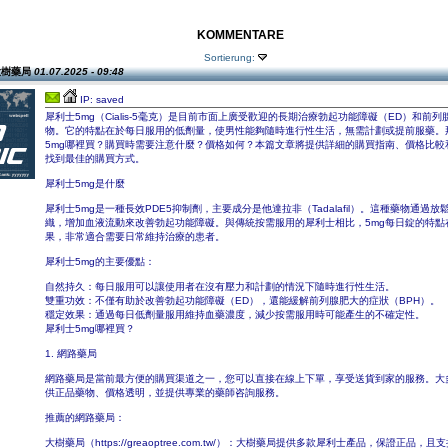
KOMMENTARE
Sortierung:
 大樹藥局
01.07.2025 - 09:48
IP: saved
犀利士5mg（Cialis-5毫克）是目前市面上廣受歡迎的長期治療勃起功能障礙（ED）和前列
物。它的特點在於每日服用的低劑量，使男性能夠隨時進行性生活，無需計劃或提前服藥。
5mg哪裡買？購買時需要注意什麼？價格如何？本篇文章將提供詳細的購買指南、價格比較
找到最佳的購買方式。
犀利士5mg是什麼
犀利士5mg是一種長效PDE5抑制劑，主要成分是他達拉非（Tadalafil）。這種藥物通過
織，增加血液流動來改善勃起功能障礙。與傳統按需服用的犀利士相比，5mg每日錠的特點
果，非常適合需要日常維持治療的患者。
犀利士5mg的主要優點：
自然持久：每日服用可以讓使用者在沒有壓力和計劃的情況下隨時進行性生活。
雙重功效：不僅有助於改善勃起功能障礙（ED），還能緩解前列腺肥大的症狀（BPH）。
穩定效果：通過每日低劑量服用維持血藥濃度，減少按需服用時可能產生的不確定性。
犀利士5mg哪裡買？
1. 網路藥局
網路藥局是當前最方便的購買渠道之一，您可以直接在線上下單，享受送貨到家的服務。大
供正品藥物、價格透明，並提供專業的藥師咨詢服務。
推薦的網路藥局：
大樹藥局（https://greaoptree.com.tw/）：大樹藥局提供多款犀利士產品，保證正品