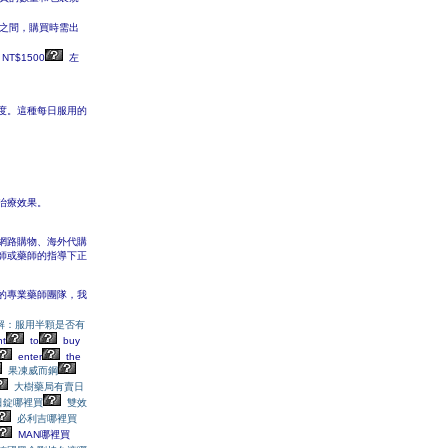
之間，購買時需出
NT$1500
左
濃度。這種每日服用的
治療效果。
網路購物、海外代購
師或藥師的指導下正
的專業藥師團隊，我
解：服用半顆是否有
t
to
buy
enter
the
果凍威而鋼
大樹藥局有賣日
日錠哪裡買
雙效
必利吉哪裡買
MAN哪裡買