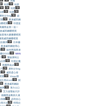
美國
站群
站群
站群
站群
站群
犀利士5mg
超
裡買
果凍威而鋼
劲哪裡買
印度蓝
美國黑金買一送一
效威而鋼哪裡買
N陰莖增大膠囊哪裡買
液熊威而鋼哪裡買
利吉藥局
日本藤
果凍威而鋼使用心
價
如何辨識果凍
國GOOD
MAN
?
雙效犀利士
偽分辨
印度紅魔
美國黑金ptt
技巧
犀利士5mg
買
威而柔心得
哪裡買
Vimax增
賦久勁dcard
賦
果凍威而鋼副
效嗎
薄力士口
艾力達雙效片評
德國黑金剛持久液
吉假藥
必利吉心
使用方法
悍馬仕