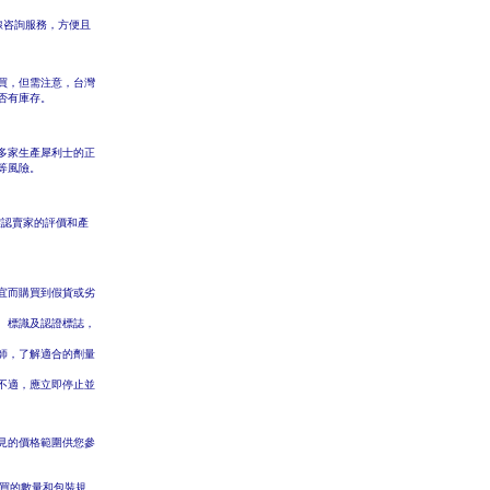
的在線咨詢服務，方便且
買，但需注意，台灣
否有庫存。
多家生產犀利士的正
等風險。
確認賣家的評價和產
宜而購買到假貨或劣
、標識及認證標誌，
師，了解適合的劑量
不適，應立即停止並
見的價格範圍供您參
買的數量和包裝規