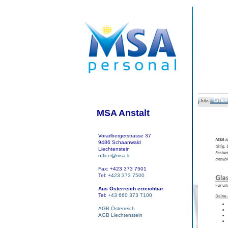
Glas
Jobs
MSA Anstalt
Vorarlbergerstrasse 37
9486 Schaanwald
Liechtenstein
office@msa.li
Fax: +423 373 7501
Tel:
+423 373 7500
Aus Österreich erreichbar
Tel:
+43 660 373 7100
AGB Österreich
AGB Liechtenstein