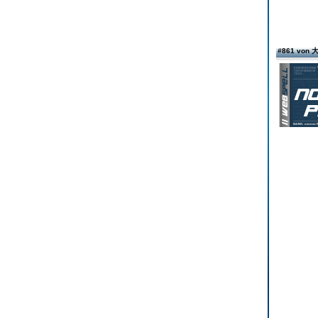
#861 von