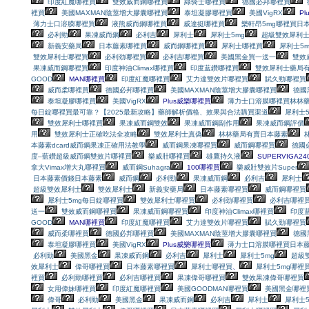
印度紅魔哪裡買
雙效威而鋼哪裡買
綠骑士哪裡買
德國必邦哪裡買
裡買
美國MAXMAN陰莖增大膠囊哪裡買
泰坦凝膠哪裡買
美國VigRX
Pl
薄力士口溶膜哪裡買
液熊威而鋼哪裡買
威達挺哪裡買
樂軒昂5mg哪裡買
日
必利勁
果凍威而鋼
必利吉
犀利士
犀利士5mg
超級雙效犀利
新義安藥局
日本藤素哪裡買
威而鋼哪裡買
犀利士哪裡買
犀利士5
雙效犀利士哪裡買
必利劲哪裡買
必利吉哪裡買
美國黑金買一送一
雙效
果凍威而鋼哪裡買
印度神油Climax哪裡買
印度蓝鑽哪裡買
雙效犀利士藥局
GOOD
MAN哪裡買
印度紅魔哪裡買
艾力達雙效片哪裡買
賦久勁哪裡買
威而柔哪裡買
德國必邦哪裡買
美國MAXMAN陰莖增大膠囊哪裡買
德國
泰坦凝膠哪裡買
美國VigRX
Plus威樂哪裡買
薄力士口溶膜哪裡買
林林
每日錠哪裡買最可靠？【2025最新攻略】藥師解析價格、效果與合法購買渠道
犀利士
雙效犀利士哪裡買
果凍威而鋼雙效
果凍威而鋼副作用
果凍威而鋼評價
用
雙效犀利士正確吃法全攻略
雙效犀利士真偽
林林藥局有賣日本藤素
本藤素dcard
威而鋼果凍正確用法教學
威而鋼果凍哪裡買
威而鋼哪裡買
德國
度–藍鑽超級威而鋼雙效片哪裡買
樂威壯哪裡買
雄鷹持久液
SUPERVIGA2
拿大Vimax增大丸哪裡買
威而鋼Suhagra
100哪裡買
樂威壯雙效片Super
日本藤素價錢
日本藤素
威而鋼
必利勁
果凍威而鋼
必利吉
犀利士
超級雙效犀利士
雙效犀利士
新義安藥局
日本藤素哪裡買
威而鋼哪裡買
犀利士5mg每日錠哪裡買
雙效犀利士哪裡買
必利劲哪裡買
必利吉哪裡
送一
雙效威而鋼哪裡買
果凍威而鋼哪裡買
印度神油Climax哪裡買
印度
GOOD
MAN哪裡買
印度紅魔哪裡買
艾力達雙效片哪裡買
賦久勁哪裡買
威而柔哪裡買
德國必邦哪裡買
美國MAXMAN陰莖增大膠囊哪裡買
德國
泰坦凝膠哪裡買
美國VigRX
Plus威樂哪裡買
薄力士口溶膜哪裡買
日本
必利勁
美國黑金
果凍威而鋼
必利吉
犀利士
犀利士5mg
超級
效犀利士
偉哥哪裡買
日本藤素哪裡買
犀利士哪裡買
、
犀利士5mg哪裡
裡買
必利勁哪裡買
必利吉哪裡買
果凍偉哥哪裡買
雙效果凍偉哥哪裡買
女用偉妹哪裡買
印度紅魔哪裡買
美國GOODMAN哪裡買
美國黑金哪裡
偉哥
必利勁
美國黑金
果凍威而鋼
必利吉
犀利士
犀利士5