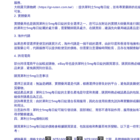
服務。
大樹露天購物網（https://gr-ruten.com.tw/）：提供犀利士5mg每日錠，並有專業藥師
可靠。
2. 實體藥局
實體藥局也是購買犀利士5mg每日錠的安全選擇之一。您可以在附近的實體大樹藥局進行購
的犀利士5mg每日錠屬於處方藥，需要醫師開具處方。在購買前，建議先向藥局確認產品是
3. 海外代購
如果您希望選擇更便宜的購買方式，海外代購是一個不錯的選擇。由於印度和香港等地擁有
規製藥公司，代購服務可以提供較便宜的價格。但需要注意運輸時間較長，且存在海關查驗
4. 跨境電商
部分跨境電商平台如蝦皮購物、eBay等也提供犀利士5mg每日錠的購買選項。購買前務必
品來源，避免購買到仿冒品。
購買犀利士5mg注意事項
選擇正規渠道：無論是網購、實體藥局還是代購，都應選擇信譽良好的平台，避免因貪圖便
質藥物。
確認產品來源：犀利士5mg每日錠的主要生產地是印度和美國，購買時務必確認產品的包裝
確保所購產品為正品。
諮詢專業意見：由於犀利士5mg每日錠適合長期服用，因此在使用前應先諮詢專業醫師或藥
和用法。
注意副作用：犀利士5mg每日錠可能引發頭痛、面部潮紅、胃部不適等副作用，服用後如有
尋求醫療建議。
四、犀利士5mg價格比較
購買犀利士5mg每日錠的價格會根據購買渠道、包裝規格和劑量而有所變動。以下是一些常
考：
網路藥局：價格大約在
NT$1600
至
NT$1800
之間，具體價格取決於購