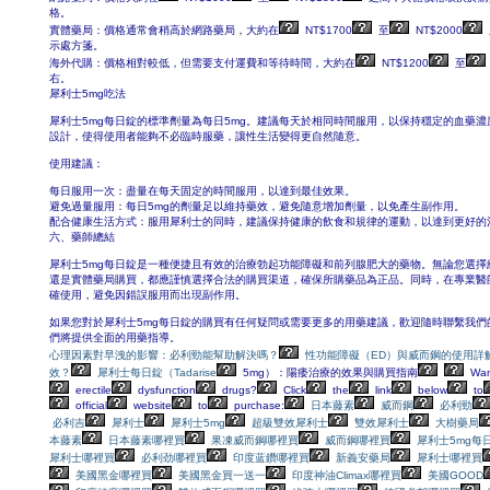
格。
實體藥局：價格通常會稍高於網路藥局，大約在
NT$1700
至
NT$2000
示處方箋。
海外代購：價格相對較低，但需要支付運費和等待時間，大約在
NT$1200
至
右。
犀利士5mg吃法
犀利士5mg每日錠的標準劑量為每日5mg。建議每天於相同時間服用，以保持穩定的血藥
設計，使得使用者能夠不必臨時服藥，讓性生活變得更自然隨意。
使用建議：
每日服用一次：盡量在每天固定的時間服用，以達到最佳效果。
避免過量服用：每日5mg的劑量足以維持藥效，避免隨意增加劑量，以免產生副作用。
配合健康生活方式：服用犀利士的同時，建議保持健康的飲食和規律的運動，以達到更好的
六、藥師總結
犀利士5mg每日錠是一種便捷且有效的治療勃起功能障礙和前列腺肥大的藥物。無論您選擇
還是實體藥局購買，都應謹慎選擇合法的購買渠道，確保所購藥品為正品。同時，在專業醫
確使用，避免因錯誤服用而出現副作用。
如果您對於犀利士5mg每日錠的購買有任何疑問或需要更多的用藥建議，歡迎隨時聯繫我們
們將提供全面的用藥指導。
心理因素對早洩的影響：必利勁能幫助解決嗎？
性功能障礙（ED）與威而鋼的使用詳
效？
犀利士每日錠（Tadarise
5mg）：陽痿治療的效果與購買指南
Wan
erectile
dysfunction
drugs?
Click
the
link
below
to
official
website
to
purchase:
日本藤素
威而鋼
必利勁
必利吉
犀利士
犀利士5mg
超級雙效犀利士
雙效犀利士
大樹藥局
本藤素
日本藤素哪裡買
果凍威而鋼哪裡買
威而鋼哪裡買
犀利士5mg每
犀利士哪裡買
必利劲哪裡買
印度蓝鑽哪裡買
新義安藥局
犀利士哪裡買
美國黑金哪裡買
美國黑金買一送一
印度神油Climax哪裡買
美國GOOD