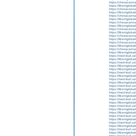
https://chesacanna
https://lilcentgloba
https://chesacanna
https://lilcentgloba
https://chesacanna
https://lilcentglob
https://chesacanna
https://lilcentglob
https://chesacanna
https://lilcentglob
https://chesacanna
https://lilcentglob
https://chesacanna
https://lilcentglob
https://chesacanna
https://lilcentglob
https://med-leaf.us/
https://lilcentglob
https://med-leaf.us/
https://lilcentgloba
https://lilcentglob
https://med-leaf.us/
https://lilcentgloba
https://med-leaf.us/
https://lilcentgloba
https://med-leaf.us/
https://lilcentglob
https://med-leaf.us/
https://lilcentgloba
https://med-leaf.us/
https://lilcentglob
https://med-leaf.us/
https://lilcentglob
https://lilcentgloba
https://med-leaf.us/
https://lilcentglob
https://med-leaf.us/
https://lilcentglo
https://med-leaf.us/
https://lilcentglob
https://med-leaf.us/