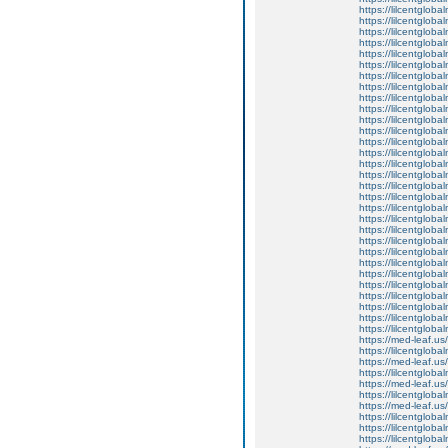
https://lilcentgloba
https://lilcentglob
https://lilcentgloba
https://lilcentgloba
https://lilcentglob
https://lilcentglob
https://lilcentgloba
https://lilcentglob
https://lilcentgloba
https://lilcentglobal
https://lilcentglob
https://lilcentglob
https://lilcentgloba
https://lilcentgloba
https://lilcentgloba
https://lilcentglob
https://lilcentgloba
https://lilcentgloba
https://lilcentgloba
https://lilcentgloba
https://lilcentgloba
https://lilcentglob
https://lilcentgloba
https://lilcentgloba
https://lilcentglob
https://lilcentgloba
https://lilcentglob
https://lilcentgloba
https://lilcentgloba
https://lilcentgloba
https://med-leaf.us/
https://lilcentgloba
https://med-leaf.us/
https://lilcentgloba
https://med-leaf.us/
https://lilcentgloba
https://med-leaf.us/
https://lilcentgloba
https://lilcentgloba
https://lilcentgloba