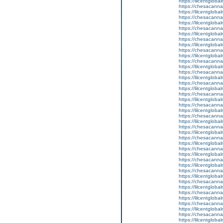
https://lilcentglob
https://chesacanna
https://lilcentglob
https://chesacanna
https://lilcentgloba
https://chesacanna
https://lilcentglob
https://chesacanna
https://lilcentglob
https://chesacanna
https://lilcentgloba
https://chesacanna
https://lilcentglob
https://chesacanna
https://lilcentglob
https://chesacanna
https://lilcentgloba
https://chesacanna
https://lilcentglob
https://chesacanna
https://lilcentglob
https://chesacanna
https://lilcentglob
https://chesacanna
https://lilcentglob
https://chesacanna
https://lilcentglob
https://chesacanna
https://lilcentglob
https://chesacanna
https://lilcentglob
https://chesacanna
https://lilcentgloba
https://chesacanna
https://lilcentgloba
https://chesacanna
https://lilcentglobal
https://chesacanna
https://lilcentgloba
https://chesacanna
https://lilcentgloba