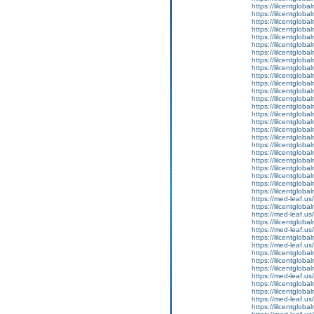
https://lilcentglob
https://lilcentgloba
https://lilcentglob
https://lilcentgloba
https://lilcentglobal
https://lilcentglob
https://lilcentglob
https://lilcentgloba
https://lilcentgloba
https://lilcentgloba
https://lilcentglob
https://lilcentgloba
https://lilcentgloba
https://lilcentgloba
https://lilcentgloba
https://lilcentgloba
https://lilcentglob
https://lilcentgloba
https://lilcentgloba
https://lilcentglob
https://lilcentgloba
https://lilcentglob
https://lilcentgloba
https://lilcentgloba
https://lilcentgloba
https://med-leaf.us/
https://lilcentgloba
https://med-leaf.us/
https://lilcentgloba
https://med-leaf.us/
https://lilcentgloba
https://med-leaf.us/
https://lilcentgloba
https://lilcentgloba
https://lilcentgloba
https://med-leaf.us/
https://lilcentgloba
https://lilcentglob
https://med-leaf.us/
https://lilcentgloba