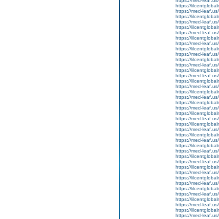
https://med-leaf.us/
https://lilcentgloba
https://med-leaf.us/
https://lilcentglob
https://med-leaf.us/
https://lilcentglob
https://med-leaf.us/
https://lilcentgloba
https://med-leaf.us/
https://lilcentgloba
https://med-leaf.us/
https://lilcentgloba
https://med-leaf.us/
https://lilcentgloba
https://med-leaf.us/
https://lilcentgloba
https://med-leaf.us/
https://lilcentgloba
https://med-leaf.us/
https://lilcentgloba
https://med-leaf.us/
https://lilcentgloba
https://med-leaf.us/
https://lilcentgloba
https://med-leaf.us/
https://lilcentgloba
https://med-leaf.us/
https://lilcentgloba
https://med-leaf.us/
https://lilcentglob
https://med-leaf.us/
https://lilcentglob
https://med-leaf.us/
https://lilcentglob
https://med-leaf.us/
https://lilcentglob
https://med-leaf.us/
https://lilcentgloba
https://med-leaf.us/
https://lilcentgloba
https://med-leaf.us/