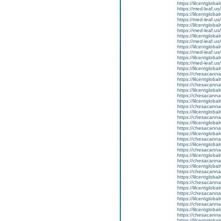
https://lilcentgloba
https://med-leaf.us/
https://lilcentgloba
https://med-leaf.us/
https://lilcentglob
https://med-leaf.us/
https://lilcentglob
https://med-leaf.us/
https://lilcentglob
https://med-leaf.us/
https://lilcentgloba
https://med-leaf.us/
https://lilcentgloba
https://chesacanna
https://lilcentglob
https://chesacanna
https://lilcentgloba
https://chesacanna
https://lilcentglob
https://chesacanna
https://lilcentgloba
https://chesacanna
https://lilcentglob
https://chesacanna
https://lilcentgloba
https://chesacanna
https://lilcentglob
https://chesacanna
https://lilcentglob
https://chesacanna
https://lilcentgloba
https://chesacanna
https://lilcentgloba
https://chesacanna
https://lilcentglob
https://chesacanna
https://lilcentgloba
https://chesacanna
https://lilcentglob
https://chesacanna
https://lilcentglob