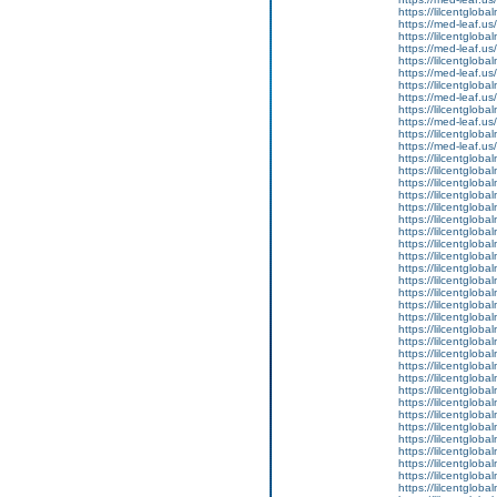
https://lilcentglob
https://med-leaf.us/
https://lilcentglob
https://med-leaf.us/
https://lilcentglob
https://med-leaf.us/
https://lilcentglob
https://med-leaf.us/
https://lilcentglob
https://med-leaf.us/
https://lilcentgloba
https://med-leaf.us/
https://lilcentglob
https://lilcentgloba
https://lilcentglobal
https://lilcentglobal
https://lilcentglobal
https://lilcentgloba
https://lilcentgloba
https://lilcentgloba
https://lilcentgloba
https://lilcentgloba
https://lilcentgloba
https://lilcentglobal
https://lilcentglobal
https://lilcentgloba
https://lilcentgloba
https://lilcentgloba
https://lilcentgloba
https://lilcentgloba
https://lilcentglob
https://lilcentgloba
https://lilcentgloba
https://lilcentglob
https://lilcentgloba
https://lilcentgloba
https://lilcentgloba
https://lilcentglob
https://lilcentgloba
https://lilcentglob