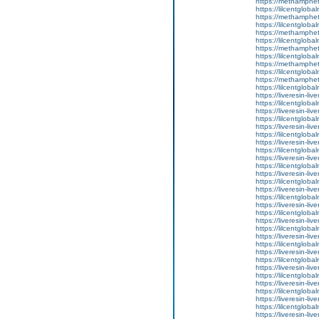
https://methamphe
https://lilcentglob
https://methamphe
https://lilcentglob
https://methamphe
https://lilcentglob
https://methamphe
https://lilcentglob
https://methamphe
https://lilcentgloba
https://methamphe
https://lilcentgloba
https://liveresin-liv
https://lilcentglo
https://liveresin-liv
https://lilcentgloba
https://liveresin-liv
https://lilcentgloba
https://liveresin-liv
https://lilcentgloba
https://liveresin-liv
https://lilcentgloba
https://liveresin-liv
https://lilcentglob
https://liveresin-liv
https://lilcentglob
https://liveresin-liv
https://lilcentglob
https://liveresin-liv
https://lilcentglo
https://liveresin-liv
https://lilcentglob
https://liveresin-liv
https://lilcentgloba
https://liveresin-liv
https://lilcentgloba
https://liveresin-liv
https://lilcentgloba
https://liveresin-liv
https://lilcentgloba
https://liveresin-liv