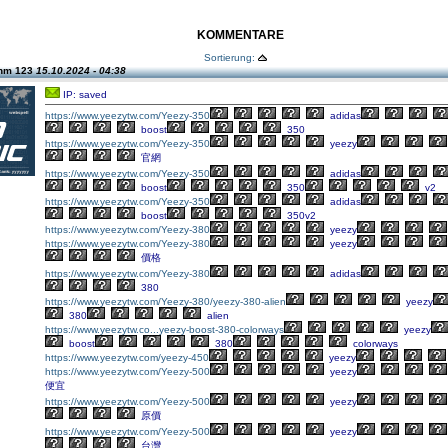
KOMMENTARE
Sortierung:
chm 123
15.10.2024 - 04:38
IP: saved
https://www.yeezytw.com/Yeezy-350
adidas
boost
350
https://www.yeezytw.com/Yeezy-350
yeezy
官網
https://www.yeezytw.com/Yeezy-350
adidas
boost
350
v2
https://www.yeezytw.com/Yeezy-350
adidas
boost
350v2
https://www.yeezytw.com/Yeezy-380
yeezy
https://www.yeezytw.com/Yeezy-380
yeezy
價格
https://www.yeezytw.com/Yeezy-380
adidas
380
https://www.yeezytw.com/Yeezy-380/yeezy-380-alien
yeezy
380
alien
https://www.yeezytw.co...yeezy-boost-380-colorways
yeezy
boost
380
colorways
https://www.yeezytw.com/yeezy-450
yeezy
https://www.yeezytw.com/Yeezy-500
yeezy
便宜
https://www.yeezytw.com/Yeezy-500
yeezy
原價
https://www.yeezytw.com/Yeezy-500
yeezy
台灣