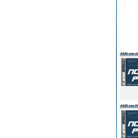
#446 von z
#445 von 