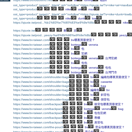
https://www.orthodoxinfo.net/
all
rummy
apps
ost_type=product" target="_blank" rel="nofollow">https://qiuxie.tw/?s=nike+air+max&a
ost_type=product
nike
air
max
ost_type=product" target="_blank" rel="nofollow">https://qiuxie.tw/?s=nike+dunk+low
ost_type=product
nike
dunk
low
https://qiuxie.tw/prod...%b1%83%e7%90%83%e9%9e%8b/
nike
https://qiuxie.tw/
耐
吉
https://qiuxie.tw/prod...yeezy-%e6%8b%96%e9%9e%8b/
yeezy
https://www.bv-taiwan.com/
bv哪裏買最便宜？
https://www.bv-taiwan.com/
bottega
veneta
https://www.bv-taiwan.com/
bv
包
https://www.bv-taiwan.com/
bv
官網
https://www.bv-taiwan.com/
bottega
veneta
台灣官網
https://www.bv-taiwan.com/
bv
包包
https://www.bv-taiwan.com/
bottega
veneta
包包
https://www.bv-taiwan.com/
bottega
veneta
台灣門市
https://www.bv-taiwan.com/shoulder-bags
bv
編織包哪裏買最便宜？
https://www.bv-taiwan.com/shoulder-bags
bv
cassette
https://www.bv-taiwan.com/shoulder-bags
bv
bag
https://www.bv-taiwan.com/shoulder-bags
編織包
bv
https://www.bv-taiwan.com/shoulder-bags
bv
斜背包
https://www.bv-taiwan.com/shoulder-bags
bv
側背包
https://www.bv-taiwan.com/backpack
bv
後背包哪裏買最便宜？
https://www.bv-taiwan.com/backpack
bottega
veneta
bag
https://www.bv-taiwan.com/backpack
bv
包包官網
https://www.bv-taiwan.com/backpack
bv
專櫃
https://www.bv-taiwan.com/backpack
bv
肩背包
https://www.bv-taiwan.com/the-pouch
bv
雲朵包哪裏買最便宜？
https://www.bv-taiwan.com/the-pouch
雲朵包
bv