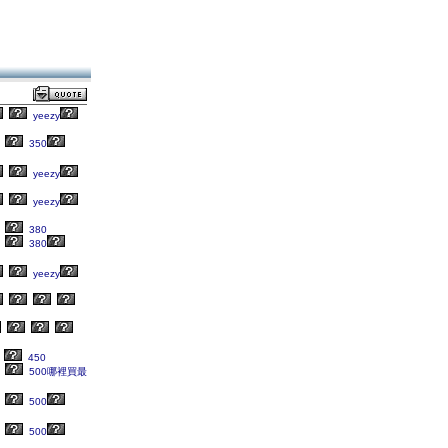
yeezy
350
yeezy
yeezy
380
380
yeezy
450
500哪裡買最
500
500