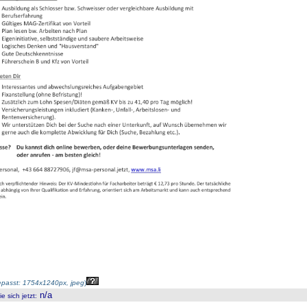
passt: 1754x1240px, jpeg
)
n/a
 sich jetzt
: