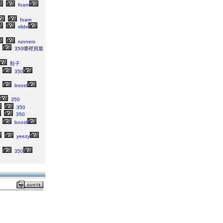
foam
foam
slide
runners
350哪裡買最
鞋子
350
boost
350
350
350
boost
yeezy
350