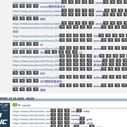
https://www.yeezytw.com/yeezy-slides
yeezy
runner哪裡買最便宜
https://www.yeezytw.com/yeezy-slides
adidas
https://www.yeezytw.com/yeezy-slides
yeezy
拖鞋
https://www.yeezytw.com/yeezy-slides
yeezy
https://www.yeezytw.com/Yeezy-350
yeezy
便宜
https://www.yeezytw.com/Yeezy-350
350
https://www.yeezytw.com/Yeezy-350
yeezy
v2
https://www.yeezytw.com/Yeezy-350
yeezy
350
v2
https://www.yeezytw.com/Yeezy-350
椰子
https://www.yeezytw.com/Yeezy-350
adidas
https://www.yeezytw.com/Yeezy-350
愛迪達
https://www.yeezytw.com/Yeezy-350
yeezy
350
https://www.yeezytw.com/Yeezy-350
adidas
350哪裡買最便宜
https://www.yeezytw.com/Yeezy-350
yeezy
價格
888999
15.10.2024 - 04:24
IP: saved
https://www.orthodoxinfo.net/
play
india
https://www.orthodoxinfo.net/
rummy
https://www.orthodoxinfo.net/
rummy
gold
https://www.orthodoxinfo.net/
rummy
circle