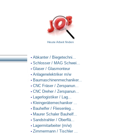
Heute Arbeit finden
Abkanter / Biegetechni...
•
Schlosser / MAG Schwei...
•
Glaser / Glasmonteur
•
Anlagenelektriker m/w
•
Baumaschinenmechaniker...
•
CNC Fräser / Zerspanun...
•
CNC Dreher / Zerspanun...
•
Lagerlogistiker / Lag...
•
Kleingerätemechaniker ...
•
Bauhelfer / Fliesenleg...
•
Maurer Schaler Bauhelf...
•
Sandstrahler / Oberflä...
•
Lagermitarbeiter (m/w)
•
Zimmermann / Tischler ...
•