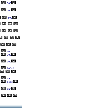
500
500
500
700
700
700
700v2
750
boost
750