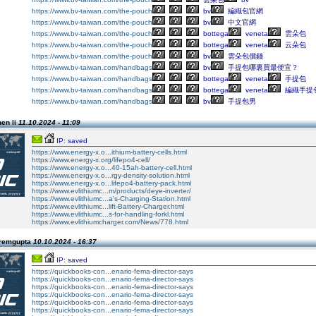
https://www.bv-taiwan.com/the-pouch
bv
編織包官網
https://www.bv-taiwan.com/the-pouch
bv
中文官網
https://www.bv-taiwan.com/the-pouch
bottega
veneta
雲朵包
https://www.bv-taiwan.com/the-pouch
bottega
veneta
云朵包
https://www.bv-taiwan.com/the-pouch
bv
雲朵包價錢
https://www.bv-taiwan.com/handbags
bv
手提包哪裏買最便宜？
https://www.bv-taiwan.com/handbags
bottega
veneta
手提包
https://www.bv-taiwan.com/handbags
bottega
veneta
編織手提
https://www.bv-taiwan.com/handbags
bv
手提包男
hen li
11.10.2024 - 11:09
IP: saved
https://www.energy-x.o...ithium-battery-cells.html
https://www.energy-x.org/lifepo4-cell/
https://www.energy-x.o...40-15ah-battery-cell.html
https://www.energy-x.o...rgy-density-solution.html
https://www.energy-x.o...lifepo4-battery-pack.html
https://www.evlithiumc...m/products/deye-inverter/
https://www.evlithiumc...a's-Charging-Station.html
https://www.evlithiumc...lift-Battery-Charger.html
https://www.evlithiumc...s-for-handling-forkl.html
https://www.evlithiumcharger.com/News/778.html
Premgupta
10.10.2024 - 16:37
IP: saved
https://quickbooks-con...enario-fema-director-says
https://quickbooks-con...enario-fema-director-says
https://quickbooks-con...enario-fema-director-says
https://quickbooks-con...enario-fema-director-says
https://quickbooks-con...enario-fema-director-says
https://quickbooks-con...enario-fema-director-says