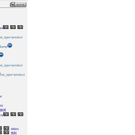
ps
st_type=product
+1&amp
st_type=product
ost_type=product
st
zy
購買
zy
slides
拖鞋