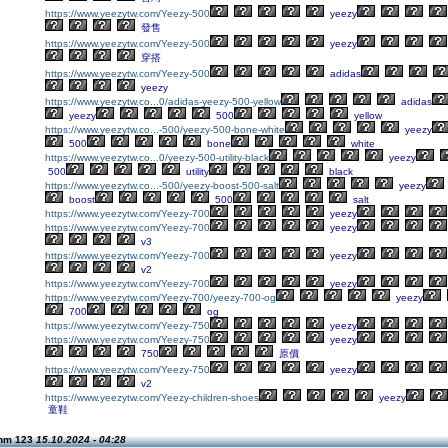
https://www.yeezytw.com/Yeezy-500
yeezy
發售
https://www.yeezytw.com/Yeezy-500
yeezy
穿搭
https://www.yeezytw.com/Yeezy-500
adidas
yeezy
https://www.yeezytw.co...0/adidas-yeezy-500-yellow
adidas
yeezy
500
yellow
https://www.yeezytw.co...-500/yeezy-500-bone-white
yeezy
500
bone
white
https://www.yeezytw.co...0/yeezy-500-utility-black
yeezy
500
utility
black
https://www.yeezytw.co...-500/yeezy-boost-500-salt
yeezy
boost
500
salt
https://www.yeezytw.com/Yeezy-700
yeezy
https://www.yeezytw.com/Yeezy-700
yeezy
v3
https://www.yeezytw.com/Yeezy-700
yeezy
v2
https://www.yeezytw.com/Yeezy-700
yeezy
https://www.yeezytw.com/Yeezy-700/yeezy-700-og
yeezy
700
og
https://www.yeezytw.com/Yeezy-750
yeezy
https://www.yeezytw.com/Yeezy-750
yeezy
750
原價
https://www.yeezytw.com/Yeezy-750
yeezy
v2
https://www.yeezytw.com/Yeezy-children-shoes
yeezy
童鞋
chm 123
15.10.2024 - 04:28