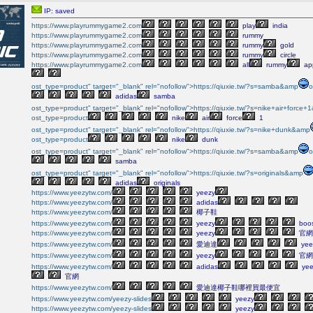
IP: saved
https://www.playrummygame2.com
play
india
https://www.playrummygame2.com
rummy
https://www.playrummygame2.com
rummy
gold
https://www.playrummygame2.com
rummy
circle
https://www.playrummygame2.com
all
rummy
ap
ost_type=product" target="_blank" rel="nofollow">https://qiuxie.tw/?s=samba&amp
o
adidas
samba
ost_type=product" target="_blank" rel="nofollow">https://qiuxie.tw/?s=nike+air+force
ost_type=product
nike
air
force
1
ost_type=product" target="_blank" rel="nofollow">https://qiuxie.tw/?s=nike+dunk&amp
ost_type=product
nike
dunk
ost_type=product" target="_blank" rel="nofollow">https://qiuxie.tw/?s=samba&amp
o
samba
ost_type=product" target="_blank" rel="nofollow">https://qiuxie.tw/?s=originals&amp
adidas
originals
https://www.yeezytw.com/
yeezy
https://www.yeezytw.com/
adidas
https://www.yeezytw.com/
椰子鞋
https://www.yeezytw.com/
yeezy
boo
https://www.yeezytw.com/
yeezy
官網
https://www.yeezytw.com/
愛迪達
yee
https://www.yeezytw.com/
yeezy
官網
https://www.yeezytw.com/
adidas
yee
官網
https://www.yeezytw.com/
愛迪達椰子鞋哪裡買最便宜
https://www.yeezytw.com/yeezy-slides
yeezy
https://www.yeezytw.com/yeezy-slides
yeezy