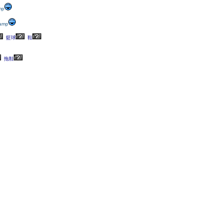
mp
&amp
籃球
鞋
拖鞋