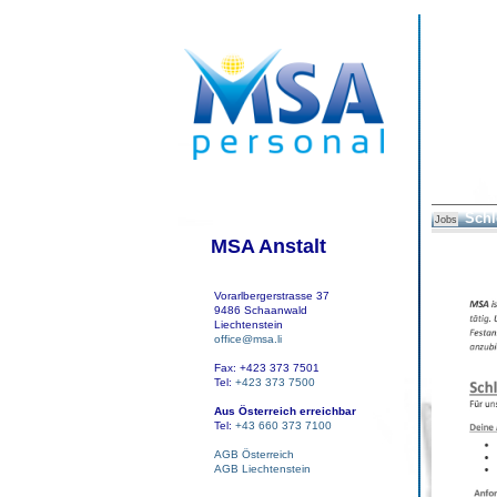
Schl
Jobs
MSA Anstalt
Vorarlbergerstrasse 37
9486 Schaanwald
Liechtenstein
office@msa.li
Fax: +423 373 7501
Tel:
+423 373 7500
Aus Österreich erreichbar
Tel:
+43 660 373 7100
AGB Österreich
AGB Liechtenstein