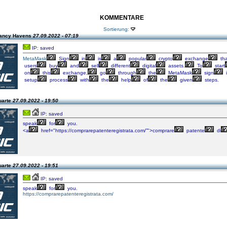
KOMMENTARE
Sortierung:
Nancy Havens
27.09.2022 - 07:19
IP: saved
MetaMask
Sign
in
is
a
popular
crypto
exchange
tha
users
buy
and
sell
different
digital
assets.
To
start
on
this
exchange,
go
through
the
MetaMask
sign
setup
process
with
the
help
of
the
given
steps.
uarte
27.09.2022 - 19:50
IP: saved
speak
for
you.
<a
href="https://comprarepatenteregistrata.com/”">comprare
patente
di
uarte
27.09.2022 - 19:51
IP: saved
speak
for
you.
https://comprarepatenteregistrata.com/