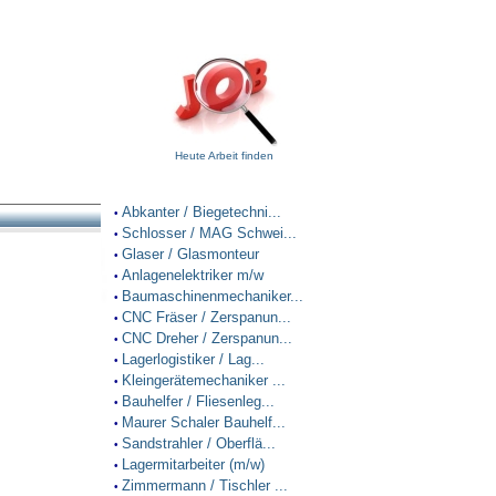
Heute Arbeit finden
Abkanter / Biegetechni...
•
Schlosser / MAG Schwei...
•
Glaser / Glasmonteur
•
Anlagenelektriker m/w
•
Baumaschinenmechaniker...
•
CNC Fräser / Zerspanun...
•
CNC Dreher / Zerspanun...
•
Lagerlogistiker / Lag...
•
Kleingerätemechaniker ...
•
Bauhelfer / Fliesenleg...
•
Maurer Schaler Bauhelf...
•
Sandstrahler / Oberflä...
•
Lagermitarbeiter (m/w)
•
Zimmermann / Tischler ...
•