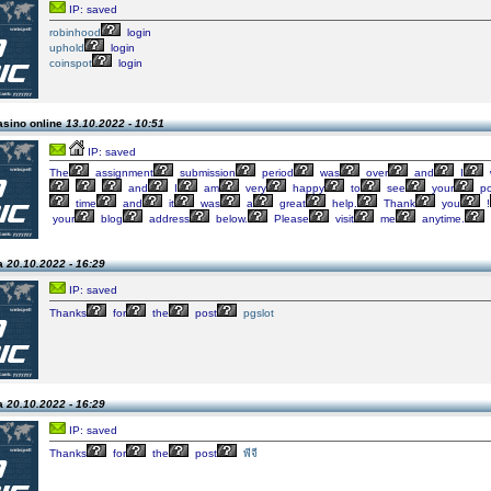
IP: saved
robinhood
login
uphold
login
coinspot
login
asino online
13.10.2022 - 10:51
IP: saved
The
assignment
submission
period
was
over
and
I
and
I
am
very
happy
to
see
your
po
time
and
it
was
a
great
help.
Thank
you
!
your
blog
address
below.
Please
visit
me
anytime.
aa
20.10.2022 - 16:29
IP: saved
Thanks
for
the
post
pgslot
aa
20.10.2022 - 16:29
IP: saved
Thanks
for
the
post
พีจี