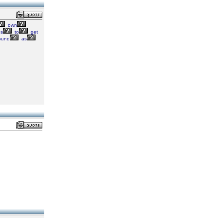
own
s
to
get
ound
as