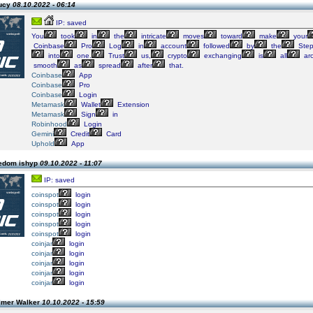
Lucy
08.10.2022 - 06:14
IP: saved
You
took
in
the
intricate
moves
toward
make
your
Coinbase
Pro
Log
in
account
followed
by
the
Step
into
one.
Trust
us,
crypto
exchanging
is
all
ar
smooth
as
spread
after
that.
Coinbase
App
Coinbase
Pro
Coinbase
Login
Metamask
Wallet
Extension
Metamask
Sign
in
Robinhood
Login
Gemini
Credit
Card
Uphold
App
edom ishyp
09.10.2022 - 11:07
IP: saved
coinspot
login
coinspot
login
coinspot
login
coinspot
login
coinspot
login
coinjar
login
coinjar
login
coinjar
login
coinjar
login
coinjar
login
lmer Walker
10.10.2022 - 15:59