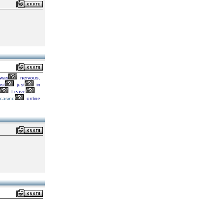
was
nervous,
st
just
in
Leave
casino
online