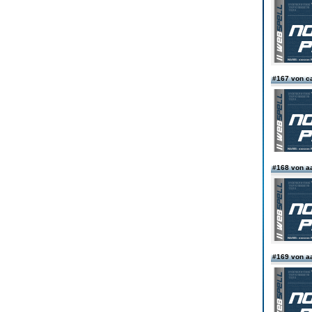
#167 von c
#168 von 
#169 von 