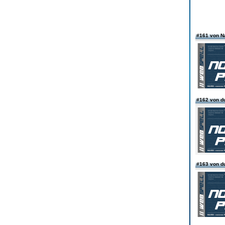
#161 von 
#162 von d
#163 von d