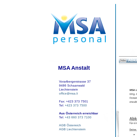
Abka
Jobs
MSA Anstalt
Vorarlbergerstrasse 37
9486 Schaanwald
Liechtenstein
office@msa.li
Fax: +423 373 7501
Tel:
+423 373 7500
Aus Österreich erreichbar
Tel:
+43 660 373 7100
AGB Österreich
AGB Liechtenstein