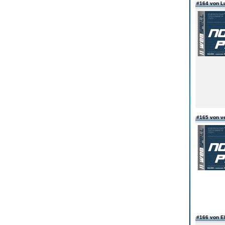
#164 von 
#165 von v
#166 von E