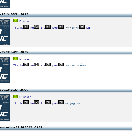
aa
20.10.2022 - 16:29
IP: saved
Thanks
for
the
post
ทดลองเล่น
pg
aa
20.10.2022 - 16:30
IP: saved
Thanks
for
the
post
ทดลองเล่นสล็อต
aa
20.10.2022 - 16:30
IP: saved
Thanks
for
the
post
megagame
anne milton
23.10.2022 - 09:29