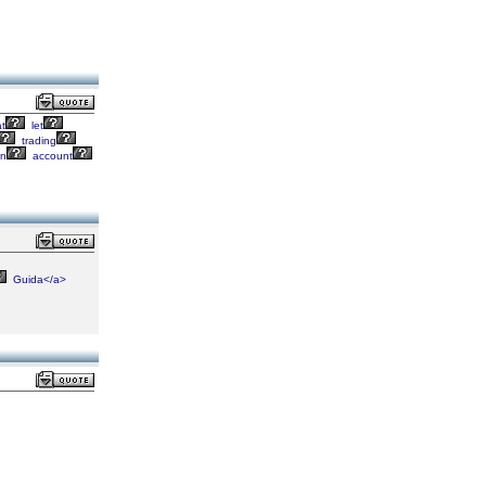
t
let
trading
in
account
Guida</a>