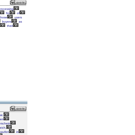
rocessing
fro
of
those
users
buyers
as
their
se,
fen
rschein
eich,
kaufen
in