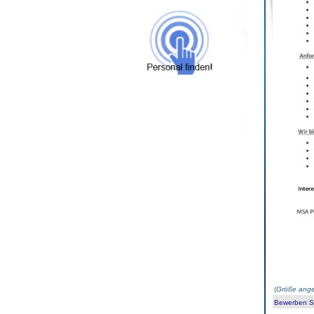
(
Größe ange
Bewerben Sie