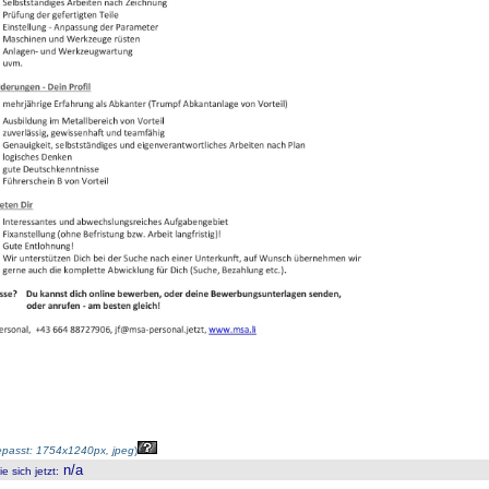
passt: 1754x1240px, jpeg
)
n/a
 sich jetzt
: