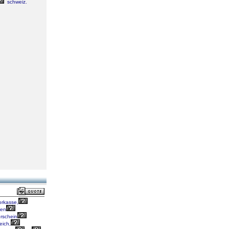
schweiz.
rkasse,
fen
rschein
eich,