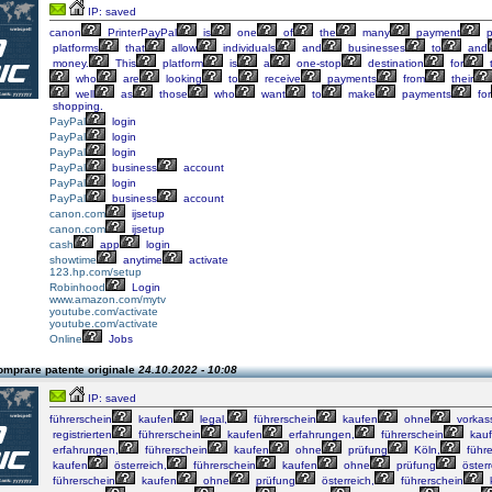
IP: saved
canon
PrinterPayPal
is
one
of
the
many
payment
p
platforms
that
allow
individuals
and
businesses
to
and
money.
This
platform
is
a
one-stop
destination
for
who
are
looking
to
receive
payments
from
their
well
as
those
who
want
to
make
payments
for
shopping.
PayPal
login
PayPal
login
PayPal
login
PayPal
business
account
PayPal
login
PayPal
business
account
canon.com
ijsetup
canon.com
ijsetup
cash
app
login
showtime
anytime
activate
123.hp.com/setup
Robinhood
Login
www.amazon.com/mytv
youtube.com/activate
youtube.com/activate
Online
Jobs
omprare patente originale
24.10.2022 - 10:08
IP: saved
führerschein
kaufen
legal,
führerschein
kaufen
ohne
vorkas
registrierten
führerschein
kaufen
erfahrungen,
führerschein
kau
erfahrungen,
führerschein
kaufen
ohne
prüfung
Köln,
führe
kaufen
österreich,
führerschein
kaufen
ohne
prüfung
österr
führerschein
kaufen
ohne
prüfung
österreich,
führerschein