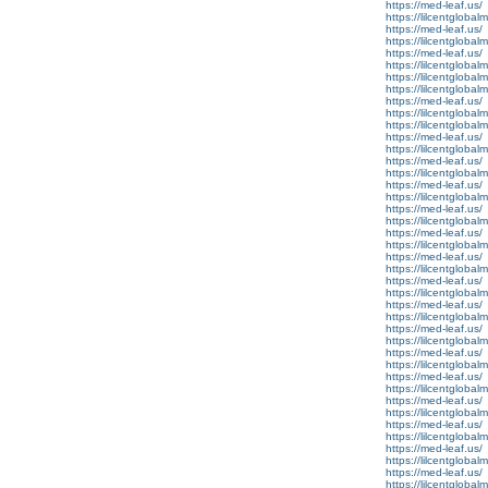
https://med-leaf.us/
https://lilcentglobal
https://med-leaf.us/
https://lilcentglobal
https://med-leaf.us/
https://lilcentglobal
https://lilcentglobal
https://lilcentglobal
https://med-leaf.us/
https://lilcentglobal
https://lilcentglobalm
https://med-leaf.us/
https://lilcentglobal
https://med-leaf.us/
https://lilcentgloba
https://med-leaf.us/
https://lilcentglobal
https://med-leaf.us/
https://lilcentglobal
https://med-leaf.us/
https://lilcentgloba
https://med-leaf.us/
https://lilcentgloba
https://med-leaf.us/
https://lilcentgloba
https://med-leaf.us/
https://lilcentglobal
https://med-leaf.us/
https://lilcentglobal
https://med-leaf.us/
https://lilcentglobal
https://med-leaf.us/
https://lilcentgloba
https://med-leaf.us/
https://lilcentgloba
https://med-leaf.us/
https://lilcentgloba
https://med-leaf.us/
https://lilcentglobal
https://med-leaf.us/
https://lilcentglobal