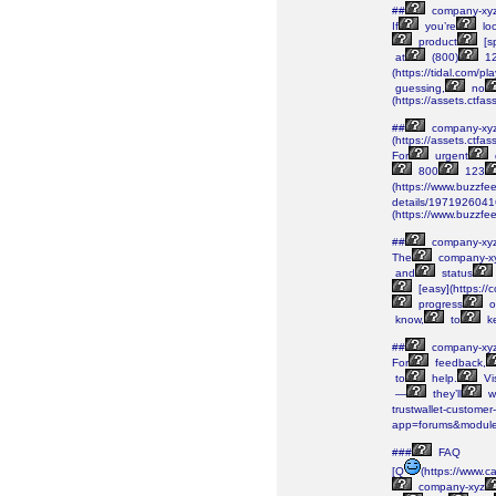
##
company-xy
If
you’re
lo
product
[s
at
(800)
12
(https://tidal.com/
guessing,
no
(https://assets.c
##
company-xy
(https://assets.ct
For
urgent
800
123
(https://www.buzzf
details/197192604
(https://www.buzzfe
##
company-xy
The
company-x
and
status
[easy](https://
progress
o
know,
to
k
##
company-xy
For
feedback,
to
help.
Vis
—
they’ll
w
trustwallet-customer
app=forums&module=
###
FAQ
[Q
(https://www.
company-xyz