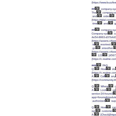
(https://www.buzzfe
##
company-xy
The
company-x
and
order
(https://tidal.com/
time
and
g
##
company-xy
Company-xyz
c
4e54-8863-d37b4d
(https://assets.c
is
resolved.
go
smoother.
(https://assets.ct
123
[4567]
(https://c.realme.c
###
FAQ
Q:
How
do
(https://c.realme.c
A:
Call
any
(https://community.t
Q:
Where
c
A:
Look
up
service-24-hours/)
app=forums&module=
authorized
sup
Q:
How
ca
xyz
customer
A:
[Check](http