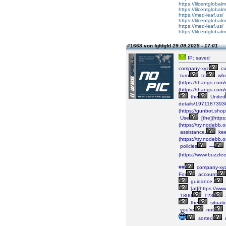
https://lilcentglobal
https://lilcentgloba
https://med-leaf.us/
https://lilcentgloba
https://med-leaf.us/
https://lilcentglobal
#1668 von fgfdgfd
29.09.2025 - 17:01
IP: saved
company-xyz
cu
turn
to
wh
(https://thangs.c
(https://thangs.
the
United
details/197118739
(https://gunbot.sho
Use
[the](http
(https://try.nodebb.
assistance,
ke
(https://try.nodebb.
policies
—
(https://www.buzzf
##
company-xy
For
account
guidance,
[at](https://w
1800
123
the
situati
you’re
not
sorted
q