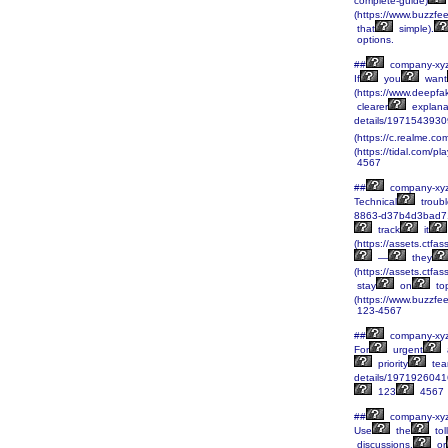
complete-guide)
(https://www.buzzfe
that
simple).
options.
##
company-xy
If
you
want
(https://www.deepf
clearer
explana
details/197154393
(https://c.realme.c
(https://tidal.com/
4567
##
company-xy
Technical
troubl
8863-d37b4d3bad7
track
it
(https://assets.c
—
they
(https://assets.ct
stay
on
to
(https://www.buzzf
123-4567
##
company-xy
For
urgent
priority
tea
details/197192604
123
4567
##
company-xy
Use
the
tol
discussions,
or