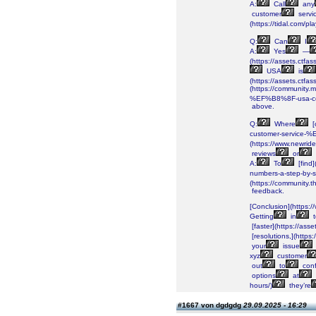
A:
Call
any
customer
servi
(https://tidal.com/
Q:
Can
I
A:
Yes
—
(https://assets.ct
USA
is
(https://assets.ct
(https://community
%EF%B8%8F-usa-con
above.
Q:
Where
[
customer-service-%
(https://www.newrid
reviews
or
A:
To
[find
numbers-a-step-by-s
(https://community.t
feedback.
[Conclusion](https:
Getting
in
t
[faster](https://a
[resolutions,](http
your
issue
xyz
customer
out
to
conf
options
at
hours/)
they’re
#1667 von dgdgdg
29.09.2025 - 16:29