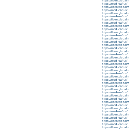
https://lilcentglobal
https://med-leaf.us/
https://lilcentglobal
https://med-leaf.us/
https://lilcentglobal
https://med-leaf.us/
https://lilcentgloba
https://med-leaf.us/
https://lilcentgloba
https://med-leaf.us/
https://lilcentglobal
https://med-leaf.us/
https://lilcentglobal
https://med-leaf.us/
https://lilcentglobal
https://med-leaf.us/
https://lilcentglobal
https://med-leaf.us/
https://lilcentglobal
https://med-leaf.us/
https://lilcentglobal
https://med-leaf.us/
https://lilcentglobal
https://med-leaf.us/
https://lilcentglobal
https://med-leaf.us/
https://lilcentglobal
https://med-leaf.us/
https://lilcentglobal
https://med-leaf.us/
https://lilcentglobal
https://med-leaf.us/
https://lilcentgloba
https://med-leaf.us/
https://lilcentgloba
https://med-leaf.us/
https://lilcentgloba
https://med-leaf.us/
https://lilcentgloba
https://med-leaf.us/
https://lilcentglobal