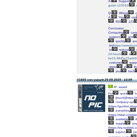
A:
Support
guide.123042/
c
Q:
Where
c
A:
You
can
800
123
Conclusion
Contacting
comp
support,
and
quickly
an
[in]
https://www.bu
to
reduce
24-hours/
a
be15-38d5a75ade6
customer
suppo
steps
in
th
you
back
#1665 von yujuytt
29.09.2025 - 14:09
IP: saved
For
quick
h
[touch](https
company-xyz
(https://gunbot.sho
everything
(https://tidal.com/
available
t
supply
an
(https://try.nodebb.
expect,
[so