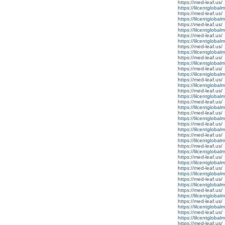
https://med-leaf.us/
https://lilcentglobalm
https://med-leaf.us/
https://lilcentglobalm.
https://med-leaf.us/
https://lilcentglobal
https://med-leaf.us/
https://lilcentglobal
https://med-leaf.us/
https://lilcentglobal
https://med-leaf.us/
https://lilcentglobalm
https://med-leaf.us/
https://lilcentglobal
https://med-leaf.us/
https://lilcentglobalm
https://med-leaf.us/
https://lilcentglobalm
https://med-leaf.us/
https://lilcentglobalm
https://med-leaf.us/
https://lilcentglobal
https://med-leaf.us/
https://lilcentglobalm
https://med-leaf.us/
https://lilcentglobal
https://med-leaf.us/
https://lilcentglobal
https://med-leaf.us/
https://lilcentglobal
https://med-leaf.us/
https://lilcentgloba
https://med-leaf.us/
https://lilcentglobal
https://med-leaf.us/
https://lilcentglobal
https://med-leaf.us/
https://lilcentgloba
https://med-leaf.us/
https://lilcentglobal
https://med-leaf.us/