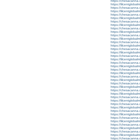
https://chesacanna.
https://lilcentgloba
https://chesacanna.
https://lilcentgloba
https://chesacanna.
https://lilcentgloba
https://chesacanna.
https://lilcentglobal
https://chesacanna.
https://lilcentgloba
https://chesacanna.
https://lilcentgloba
https://chesacanna.
https://lilcentglobal
https://chesacanna.
https://lilcentgloba
https://chesacanna.
https://lilcentgloba
https://chesacanna.
https://lilcentglobal
https://chesacanna.
https://lilcentgloba
https://chesacanna.
https://lilcentglobal
https://chesacanna.
https://lilcentgloba
https://chesacanna.
https://lilcentgloba
https://chesacanna.
https://lilcentgloba
https://chesacanna.
https://lilcentglobal
https://chesacanna.
https://lilcentgloba
https://chesacanna.
https://lilcentglobal
https://chesacanna.
https://lilcentglobal
https://chesacanna.
https://lilcentglobalm
https://chesacanna.