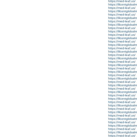
https://med-leaf.us/
https://lilcentgloba
https://med-leaf.us/
https://lilcentgloba
https://med-leaf.us/
https://lilcentgloba
https://med-leaf.us/
https://lilcentgloba
https://med-leaf.us/
https://lilcentgloba
https://med-leaf.us/
https://lilcentgloba
https://med-leaf.us/
https://lilcentgloba
https://med-leaf.us/
https://lilcentgloba
https://med-leaf.us/
https://lilcentglobal
https://med-leaf.us/
https://lilcentgloba
https://med-leaf.us/
https://lilcentgloba
https://med-leaf.us/
https://lilcentgloba
https://med-leaf.us/
https://lilcentgloba
https://med-leaf.us/
https://lilcentgloba
https://med-leaf.us/
https://lilcentgloba
https://med-leaf.us/
https://lilcentgloba
https://med-leaf.us/
https://lilcentgloba
https://med-leaf.us/
https://lilcentgloba
https://med-leaf.us/
https://lilcentgloba
https://med-leaf.us/
https://lilcentgloba
https://med-leaf.us/