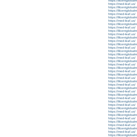
https://lilcentgloba
https://med-leaf.us/
https://lilcentglobal
https://lilcentgloba
https://med-leaf.us/
https://lilcentglobal
https://med-leaf.us/
https://lilcentglobal
https://med-leaf.us/
https://lilcentgloba
https://med-leaf.us/
https://lilcentglobal
https://med-leaf.us/
https://lilcentgloba
https://med-leaf.us/
https://lilcentgloba
https://lilcentglobal
https://med-leaf.us/
https://lilcentgloba
https://med-leaf.us/
https://lilcentglob
https://med-leaf.us/
https://lilcentgloba
https://med-leaf.us/
https://lilcentgloba
https://med-leaf.us/
https://lilcentgloba
https://med-leaf.us/
https://lilcentgloba
https://med-leaf.us/
https://lilcentgloba
https://med-leaf.us/
https://lilcentgloba
https://med-leaf.us/
https://lilcentglobal
https://med-leaf.us/
https://lilcentgloba
https://med-leaf.us/
https://lilcentglobal
https://med-leaf.us/
https://lilcentglobalm