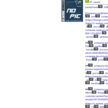
IP: saved
paraphrase
this
[Company-xyz](htt
and
compa
(https://thangs.
(https://c.realme.c
If
you’re
in
coinbase-support-nu
800-123-4567.
service
update
##
company-xy
For
routine
handle
accoun
a9c6-cd4929b8630
complete-list-of-tru
they’ll
point
##
company-xy
person-support-num
If
you’re
de
(https://www.buzzfe
up
to
help
tracking
s
##
company-xy
When
things
customer-service%e
details/197154393
(https://c.realme.c
+1
800