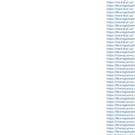
https://med-leaf.us/
https://lilcentgloba
https://med-leaf.us/
https://lilcentglobal
https://med-leaf.us/
https://lilcentglobal
https://med-leaf.us/
https://lilcentgloba
https://med-leaf.us/
https://lilcentgloba
https://med-leaf.us/
https://lilcentgloba
https://med-leaf.us/
https://lilcentglobal
https://med-leaf.us/
https://lilcentglobal
https://chesacanna.
https://lilcentgloba
https://chesacanna.
https://lilcentglobal
https://chesacanna.
https://lilcentgloba
https://chesacanna.
https://lilcentglobal
https://chesacanna.
https://lilcentgloba
https://chesacanna.
https://lilcentglobal
https://chesacanna.
https://lilcentgloba
https://chesacanna.
https://lilcentgloba
https://chesacanna.
https://lilcentglobal
https://chesacanna.
https://lilcentglobal
https://chesacanna.
https://lilcentgloba
https://chesacanna.
https://lilcentglobal
https://chesacanna.