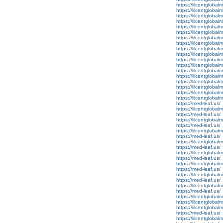
https://lilcentgloba
https://lilcentglobal
https://lilcentglobalm
https://lilcentgloba
https://lilcentgloba
https://lilcentglobal
https://lilcentglobal
https://lilcentglobal
https://lilcentgloba
https://lilcentglobal
https://lilcentglobal
https://lilcentglobal
https://lilcentglobal
https://lilcentglobal
https://lilcentgloba
https://lilcentglobal
https://lilcentglobal
https://lilcentgloba
https://med-leaf.us/
https://lilcentglobal
https://med-leaf.us/
https://lilcentgloba
https://med-leaf.us/
https://lilcentglobal
https://med-leaf.us/
https://lilcentglobal
https://med-leaf.us/
https://lilcentglobal
https://med-leaf.us/
https://lilcentglobal
https://med-leaf.us/
https://lilcentglobal
https://med-leaf.us/
https://lilcentglobal
https://med-leaf.us/
https://lilcentglobal
https://lilcentglobal
https://lilcentglobal
https://med-leaf.us/
https://lilcentglobal