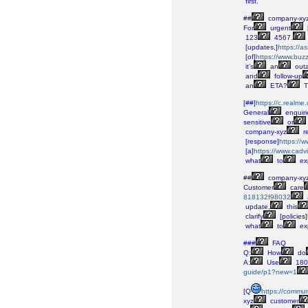
first.
##
company-xy
For
urgent
123
4567.
[updates,]
https://a
[of]
https://www.bu
it’s
an
out
and
follow-up
an
ETA?
T
[##]
https://c.realm
General
enquiri
sensitive
or
company-xyz
r
[response]
https://
[a]
https://www.cadv
what
to
ex
##
company-xy
Customer
care
818132f98032
update,
this
clarify
[policies]
what
to
ex
###
FAQ
Q:
How
do
A:
Use
180
guide/p1?new=1
[Q
https://commun
xyz
customer