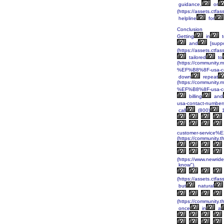
guidance,
or
(https://assets.ct
helpline
for
Conclusion
Getting
in
t
and
[suppo
(https://assets.ct
tailored
to
(https://community
%EF%B8%8F-usa-con
down
repeat
(https://community
%EF%B8%8F-usa-con
billing
and
usa-contact-number
call
(800)
1
customer-service%E
(https://community.t
(https://www.newrid
know").
(https://assets.c
but
natural
(https://community.t
once
in
a