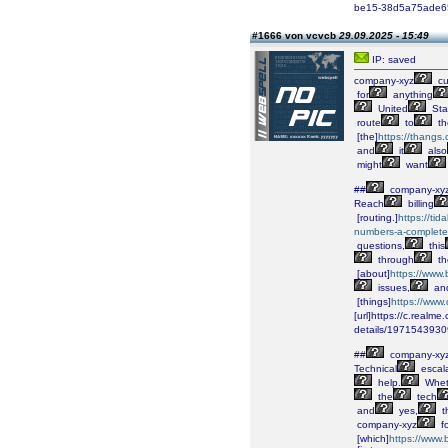
be15-38d5a75ade6
#1666 von vcvcb
29.09.2025 - 15:49
IP: saved
company-xyz
cu
for
anything
United
Sta
route
to
th
[the]
https://thang
and
it
also
might
want
##
company-xy
Reach
billing
[routing.]
https://ti
numbers-a-complete
questions,
this
through
th
[about]
https://www
issues,
an
[things]
https://www
[url]https://c.real
details/197154393
##
company-xy
Technical
escala
help.
Whet
the
tech
and
yes,
t
company-xyz
fo
[which]
https://www