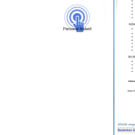
(
Größe ange
Bewerben Sie