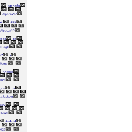
-
Atención
AlpacaVIP
id
APK
AlpacaVIP
egos
de
aEagle
/7
-
liente
|
Android
026
|
gos
de
caJackpot
24/7
-
liente
|
Android
026
|