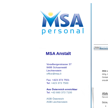
Abka
Jobs
MSA Anstalt
Vorarlbergerstrasse 37
9486 Schaanwald
Liechtenstein
office@msa.li
Fax: +423 373 7501
Tel:
+423 373 7500
Aus Österreich erreichbar
Tel:
+43 660 373 7100
AGB Österreich
AGB Liechtenstein