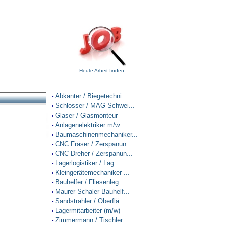
Heute Arbeit finden
Abkanter / Biegetechni...
•
Schlosser / MAG Schwei...
•
Glaser / Glasmonteur
•
Anlagenelektriker m/w
•
Baumaschinenmechaniker...
•
CNC Fräser / Zerspanun...
•
CNC Dreher / Zerspanun...
•
Lagerlogistiker / Lag...
•
Kleingerätemechaniker ...
•
Bauhelfer / Fliesenleg...
•
Maurer Schaler Bauhelf...
•
Sandstrahler / Oberflä...
•
Lagermitarbeiter (m/w)
•
Zimmermann / Tischler ...
•