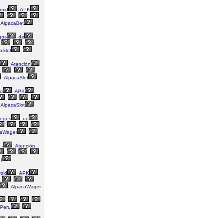
roid
APK
AlpacaBet
gos
de
aSlot
Atención
AlpacaSlot
id
APK
AlpacaSlot
egos
de
aWager
-
Atención
|
oid
APK
AlpacaWager
Peru