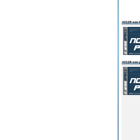
#2129 von
#2128 von 