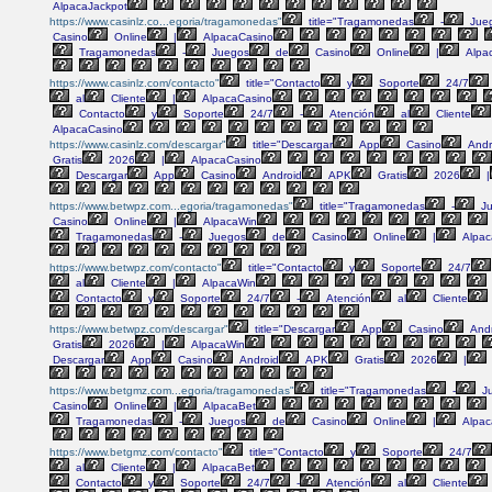
AlpacaJackpot
https://www.casinlz.co...egoria/tragamonedas"
title="Tragamonedas
-
Jue
Casino
Online
|
AlpacaCasino
Tragamonedas
-
Juegos
de
Casino
Online
|
Alpa
https://www.casinlz.com/contacto"
title="Contacto
y
Soporte
24/7
al
Cliente
|
AlpacaCasino
Contacto
y
Soporte
24/7
-
Atención
al
Cliente
AlpacaCasino
https://www.casinlz.com/descargar"
title="Descargar
App
Casino
Andr
Gratis
2026
|
AlpacaCasino
Descargar
App
Casino
Android
APK
Gratis
2026
|
https://www.betwpz.com...egoria/tragamonedas"
title="Tragamonedas
-
Ju
Casino
Online
|
AlpacaWin
Tragamonedas
-
Juegos
de
Casino
Online
|
Alpac
https://www.betwpz.com/contacto"
title="Contacto
y
Soporte
24/7
al
Cliente
|
AlpacaWin
Contacto
y
Soporte
24/7
-
Atención
al
Cliente
https://www.betwpz.com/descargar"
title="Descargar
App
Casino
Andr
Gratis
2026
|
AlpacaWin
Descargar
App
Casino
Android
APK
Gratis
2026
|
https://www.betgmz.com...egoria/tragamonedas"
title="Tragamonedas
-
J
Casino
Online
|
AlpacaBet
Tragamonedas
-
Juegos
de
Casino
Online
|
Alpac
https://www.betgmz.com/contacto"
title="Contacto
y
Soporte
24/7
al
Cliente
|
AlpacaBet
Contacto
y
Soporte
24/7
-
Atención
al
Cliente